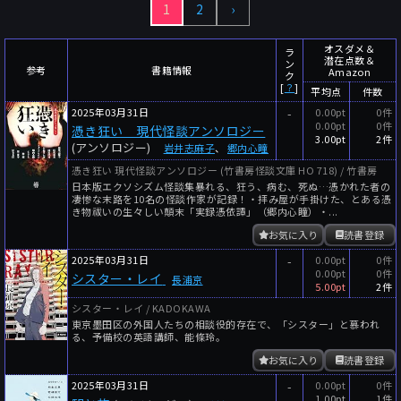
1
2
›
～
件
レビュー数
～
人
読者数
オスダメ＆
ラ
潜在点数＆
ン
年代
参考
書籍情報
Amazon
ク
[
？
]
平均点
件数
年代と月の範囲
先月以降
今月以降
2025年03月31日
-
0.00pt
0件
0.00pt
0件
憑き狂い 現代怪談アンソロジー
年
月
3.00pt
2件
(アンソロジー)
岩井志麻子
、
郷内心瞳
～
年
月
憑き狂い 現代怪談アンソロジー (竹書房怪談文庫 HO 718) / 竹書房
日本版エクソシズム怪談集暴れる、狂う、病む、死ぬ…憑かれた者の
凄惨な末路を10名の怪談作家が記録！・拝み屋が手掛けた、とある憑
細かく検索
き物祓いの生々しい顛末「実録憑依譚」（郷内心瞳）・...
お気に入り
読書登録
絞り込みリセット
2025年03月31日
-
0.00pt
0件
0.00pt
0件
シスター・レイ
長浦京
5.00pt
2件
シスター・レイ / KADOKAWA
東京墨田区の外国人たちの相談役的存在で、「シスター」と慕われ
る、予備校の英語講師、能條玲。
お気に入り
読書登録
2025年03月31日
-
0.00pt
0件
1.00pt
1件