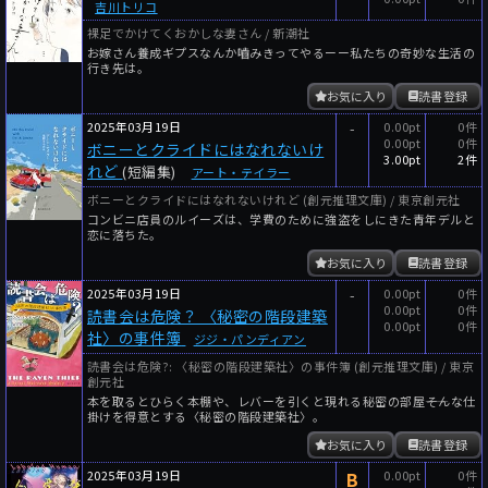
吉川トリコ
裸足でかけてくおかしな妻さん / 新潮社
お嫁さん養成ギプスなんか嚙みきってやるーー私たちの奇妙な生活の
行き先は。
お気に入り
読書登録
2025年03月19日
-
0.00pt
0件
0.00pt
0件
ボニーとクライドにはなれないけ
3.00pt
2件
れど
(短編集)
アート・テイラー
ボニーとクライドにはなれないけれど (創元推理文庫) / 東京創元社
コンビニ店員のルイーズは、学費のために強盗をしにきた青年デルと
恋に落ちた。
お気に入り
読書登録
2025年03月19日
-
0.00pt
0件
0.00pt
0件
読書会は危険？ 〈秘密の階段建築
0.00pt
0件
社〉の事件簿
ジジ・パンディアン
読書会は危険?: 〈秘密の階段建築社〉の事件簿 (創元推理文庫) / 東京
創元社
本を取るとひらく本棚や、レバーを引くと現れる秘密の部屋――そんな仕
掛けを得意とする〈秘密の階段建築社〉。
お気に入り
読書登録
2025年03月19日
B
0.00pt
0件