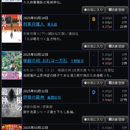
た大森署署長の竜崎伸也。
お気に入り
読書登録
2025年03月14日
B
0.00pt
0件
6.88pt
8件
刑事弁護人
薬丸岳
4.17pt
23件
刑事弁護人(下) (講談社文庫) / 講談社
「人は嘘をつく生き物だ。
お気に入り
読書登録
2025年03月12日
-
0.00pt
0件
8.00pt
1件
後嗣の祠: おれは一万石
千野隆司
4.00pt
3件
おれは一万石（３２）-後嗣の祠 (双葉文庫 ち 01-65) / 双葉社
高岡藩井上家待望の嫡子である清三郎が病のため身罷った。
お気に入り
読書登録
2025年03月12日
D
0.00pt
0件
3.50pt
2件
伊根の龍神
島田荘司
3.94pt
17件
伊根の龍神 / 原書房
御手洗潔シリーズ書き下ろし長編。
お気に入り
読書登録
2025年03月12日
-
0.00pt
0件