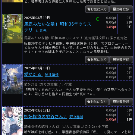
と、被害者はみな過去に人を死なせた者であることだった。
お気に入り
読書登録
2025年03月19日
C
0.00pt
0件
8.00pt
2件
馬鹿みたいな話！ 昭和36年のミス
3.89pt
9件
テリ
辻真先
馬鹿みたいな話!: 昭和36年のミステリ (創元推理文庫) / 東京創元社
昭和36年のテレビ草創期、中央放送協会（CHK）でプロデューサー
となった大杉日出夫の計らいで、ミュージカル仕立て、生放送のミス
テリ・ドラマの脚本を手がけることになった風早勝利。
お気に入り
読書登録
2025年03月18日
-
0.00pt
0件
0.00pt
0件
愛が灯る
詠井晴佳
0.00pt
0件
愛が灯る (ガガガ文庫) / 小学館
「明日がくるのがこわい」そんな不安を抱く中学生の栞里が出会った
のは、同じ想いを抱えた同級生の鈴真だった。
お気に入り
読書登録
2025年03月18日
-
0.00pt
0件
0.00pt
0件
嫉妬探偵の蛇谷さん2
野中春樹
5.00pt
1件
嫉妬探偵の蛇谷さん (2) (ガガガ文庫 ガの 2-2) / 小学館
嘘が嫉妬を呼び起こす、学園青春探偵物語「私、この夏のテーマを決