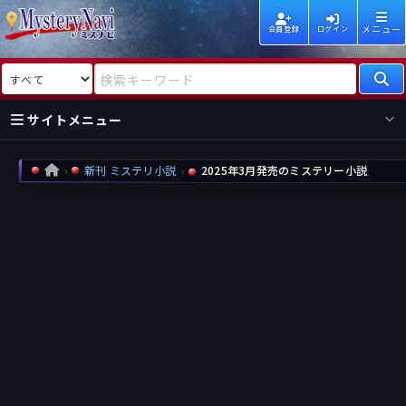
メニュー
会員登録
ログイン
検索対象
検索キーワード
サイトメニュー
国内
海外
新着
新刊
新刊 ミステリ小説
2025年3月発売のミステリー小説
HOME
作家
作家
レビュー
情報
国内
海外
受賞
新刊
ランキング
ランキング
作品
文庫
本日話題
情報
シリーズ
新刊
作品
まとめ
作品
高評価
近況話題
タグ
ランダム表示
要望
作品
一覧