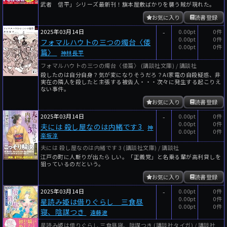
武者 信平」シリーズ最新刊！旗本屋敷ばかりを襲う賊が現れた。
お気に入り
読書登録
2025年03月14日
-
0.00pt
0件
0.00pt
0件
フォマルハウトの三つの燭台〈倭
0.00pt
0件
篇〉
神林長平
フォマルハウトの三つの燭台〈倭篇〉 (講談社文庫) / 講談社
殺したのは自分自身？気が変になりそうだろ？AI家電の自殺疑惑、非
実在の隣人を殺したと主張する被告人・・・次々に発生する起こりえ
ない事件。
お気に入り
読書登録
2025年03月14日
-
0.00pt
0件
0.00pt
0件
夫には 殺し屋なのは内緒です3
神
0.00pt
0件
楽坂淳
夫には 殺し屋なのは内緒です 3 (講談社文庫) / 講談社
江戸の町に人斬りが出たらしい。「正義党」と名乗る輩が高利貸しを
狙っているのだという。
お気に入り
読書登録
2025年03月14日
-
0.00pt
0件
0.00pt
0件
星読み姫は借りぐらし 三食昼
0.00pt
0件
寝、陰謀つき
遠藤遼
星読み姫は借りぐらし 三食昼寝、陰謀つき (講談社タイガ) / 講談社