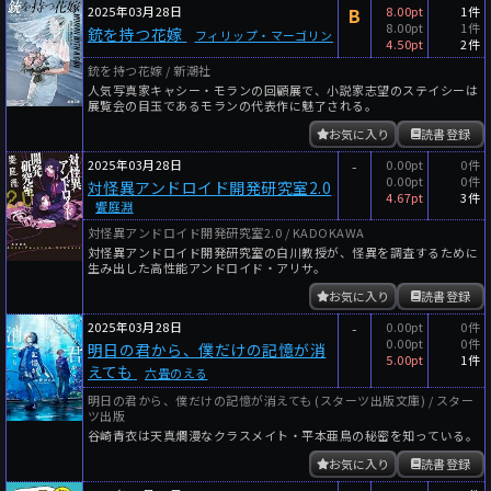
2025年03月28日
B
8.00pt
1件
8.00pt
1件
銃を持つ花嫁
フィリップ・マーゴリン
4.50pt
2件
銃を持つ花嫁 / 新潮社
人気写真家キャシー・モランの回顧展で、小説家志望のステイシーは
展覧会の目玉であるモランの代表作に魅了される。
お気に入り
読書登録
2025年03月28日
-
0.00pt
0件
0.00pt
0件
対怪異アンドロイド開発研究室2.0
4.67pt
3件
饗庭淵
対怪異アンドロイド開発研究室2.0 / KADOKAWA
対怪異アンドロイド開発研究室の白川教授が、怪異を調査するために
生み出した高性能アンドロイド・アリサ。
お気に入り
読書登録
2025年03月28日
-
0.00pt
0件
0.00pt
0件
明日の君から、僕だけの記憶が消
5.00pt
1件
えても
六畳のえる
明日の君から、僕だけの記憶が消えても (スターツ出版文庫) / スター
ツ出版
谷崎青衣は天真爛漫なクラスメイト・平本亜鳥の秘密を知っている。
お気に入り
読書登録