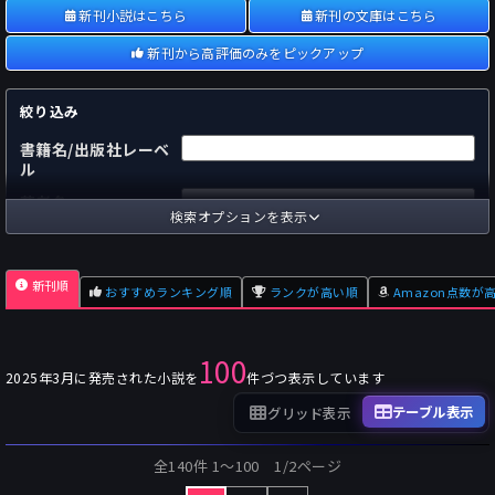
新刊小説はこちら
新刊の文庫はこちら
新刊から高評価のみをピックアップ
絞り込み
書籍名/出版社レーベ
ル
著者名
検索オプションを表示
国内
海外
あらすじ
新刊順
おすすめランキング順
ランクが高い順
Amazon点数が
出版社
～
pp.
ページ数
100
単行本
文庫本
フォーマット
2025年3月に発売された小説を
件づつ表示しています
～
Pt
オスダメ点数
テーブル表示
グリッド表示
～
Pt
潜在点数
全140件 1〜100 1/2ページ
～
Pt
Amazon点数