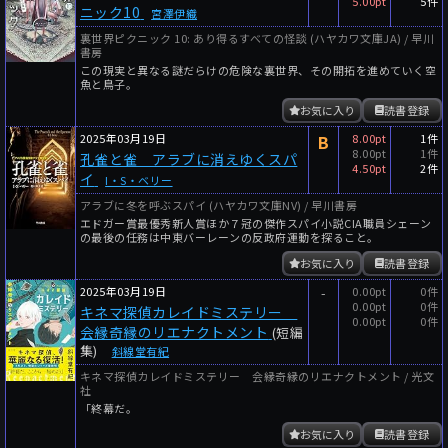
5.00pt
5件
ニック10
宮澤伊織
裏世界ピクニック 10: あり得るすべての怪談 (ハヤカワ文庫JA) / 早川
書房
この現実と異なる謎だらけの危険な裏世界、その開拓を進めていく空
魚と鳥子。
お気に入り
読書登録
2025年03月19日
B
8.00pt
1件
8.00pt
1件
孔雀と雀 アラブに消えゆくスパ
4.50pt
2件
イ
I・S・ベリー
アラブに冬を呼ぶスパイ (ハヤカワ文庫NV) / 早川書房
エドガー賞最優秀新人賞ほか７冠の傑作スパイ小説CIA職員シェーン
の最後の任務は中東バーレーンの反政府運動を探ること。
お気に入り
読書登録
2025年03月19日
-
0.00pt
0件
0.00pt
0件
キネマ探偵カレイドミステリー
0.00pt
0件
会縁奇縁のリエナクトメント
(短編
集)
斜線堂有紀
キネマ探偵カレイドミステリー 会縁奇縁のリエナクトメント / 光文
社
「終幕だ。
お気に入り
読書登録