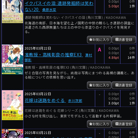
0.00pt
0件
イクパスイの泪: 遺跡発掘師は笑わ
5.00pt
1件
ない20
桑原水菜
遺跡発掘師は笑わない イクパスイの泪 (角川文庫) / KADOKAWA
北海道の南部、日本海を望む上ノ国町の中世の館らしき遺跡の調査に
派遣された西原無量たちは土の中から漆塗りのイクパスイを発見す
る。
お気に入り
読書登録
2025年03月22日
A
0.00pt
0件
0.00pt
0件
准教授・高槻彰良の推察EX3
澤村
4.86pt
14件
御影
准教授・高槻彰良の推察EX3 (角川文庫) / KADOKAWA
ゼミ合宿の写真を見ながら、尚哉は写真にまつわる高槻の講義と、あ
る絵についての依頼を思い出す。
お気に入り
読書登録
2025年03月22日
-
0.00pt
0件
0.00pt
0件
花嫁は迷路をめぐる
赤川次郎
3.00pt
1件
花嫁は迷路をめぐる 花嫁シリーズ (角川文庫) / KADOKAWA
小さな村を飛び出し、東京でモデルとして活動する片桐早苗。
お気に入り
読書登録
2025年03月21日
-
0.00pt
0件
0.00pt
0件