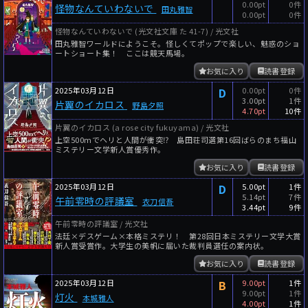
0.00pt
0件
怪物なんていわないで
田丸雅智
0.00pt
0件
怪物なんていわないで (光文社文庫 た 41-7) / 光文社
田丸雅智ワールドにようこそ。怪しくてポップで楽しい、魅惑のショ
ートショート集！ ここは競天馬場。
お気に入り
読書登録
2025年03月12日
D
0.00pt
0件
3.00pt
1件
片翼のイカロス
野島夕照
4.70pt
10件
片翼のイカロス (a rose city fukuyama) / 光文社
上空500mでヘリと人間が衝突⁉ 島田荘司選第16回ばらのまち福山
ミステリー文学新人賞優秀作。
お気に入り
読書登録
2025年03月12日
D
5.00pt
1件
5.14pt
7件
午前零時の評議室
衣刀信吾
3.44pt
9件
午前零時の評議室 / 光文社
法廷×デスゲーム×本格ミステリ！ 第28回日本ミステリー文学大賞
新人賞受賞作。大学生の美帆に届いた裁判員選任の案内状。
お気に入り
読書登録
2025年03月12日
B
9.00pt
1件
9.00pt
1件
灯火
本城雅人
4.00pt
1件