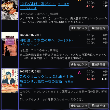
8.00pt
1件
逃げろ逃げろ逃げろ！
チェスタ
4.00pt
3件
ー・ハイムズ
逃げろ逃げろ逃げろ！ / 新潮社
クリスマス・シーズンのニューヨーク。白人警官のマット・ウォーカ
ーは、つねに泥酔状態で精神に問題を抱えていた。
お気に入り
読書登録
2025年03月28日
-
0.00pt
0件
0.00pt
0件
河を渡って木立の中へ
アーネスト・
0.00pt
0件
ヘミングウェイ
河を渡って木立の中へ / 新潮社
第二次大戦後数年を経たヴェネツィア。アメリカ陸軍大佐キャントウ
ェルは、貴族の娘レナータと刹那の逢瀬を重ねる。
お気に入り
読書登録
2025年03月28日
A
0.00pt
0件
0.00pt
0件
このクリニックはつぶれます！ 医
4.64pt
11件
療コンサル高柴一香の診断
午鳥志
季
このクリニックはつぶれます！：医療コンサル高柴一香の診断 / 新潮
社
がけっぷちクリニックを救うたった一つのやり方。
お気に入り
読書登録