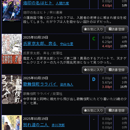
0.00pt
0件
烙印の名はヒト
人間六度
4.60pt
5件
烙印の名はヒト / 早川書房
介護施設で働くロボットのラブは、入居者の老博士に頼まれ彼女を絞
殺してしまう。だがラブは人を殺せない設計のはずだった。
お気に入り
読書登録
2025年03月19日
C
0.00pt
0件
6.25pt
4件
氏家京太郎、奔る
中山七里
4.40pt
10件
氏家京太郎、奔る / 双葉社
鑑定人・氏家京太郎シリーズ第二弾！異臭のするアパートで、天才ゲ
ームクリエイターの九十九が腐乱死体となって見つかった。
お気に入り
読書登録
2025年03月19日
D
0.00pt
0件
5.67pt
3件
歌舞伎町ララバイ
染井為人
3.88pt
16件
歌舞伎町ララバイ / 双葉社
中学卒業と同時に親元から飛び出し歌舞伎町にたどり着いた15歳の少
女・七瀬。
お気に入り
読書登録
2025年03月19日
-
0.00pt
0件
0.00pt
0件
別れ道の二人
赤川次郎
0.00pt
0件