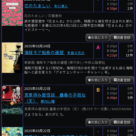
0.00pt
0件
花のたましい
朱川湊人
4.50pt
2件
花のたましい / 文藝春秋
直木賞受賞作『花まんま』から20年、映画から魂を吹き込まれた新た
な感動作！本書は2025年4月25日に公開予定の映画『花まんま』のサ
イドストーリー。
お気に入り
読書登録
2025年03月24日
A
0.00pt
0件
8.00pt
2件
海賊モア船長の遍歴
多島斗志之
4.23pt
13件
新装版-海賊モア船長の遍歴 (単行本) / 中央公論新社
海賊が跋扈する17世紀末。海賊討伐の命を受けて出帆するも自ら海賊
船へと姿を変えた「アドヴェンチャー・ギャレー」号。
お気に入り
読書登録
2025年03月22日
B
0.00pt
0件
0.00pt
0件
真景拝み屋怪談 蠱毒の手弱女
4.40pt
5件
〈天〉
郷内心瞳
真景拝み屋怪談 蠱毒の手弱女〈天〉 (角川ホラー文庫) / KADOKAWA
さようなら。ありがとう。
お気に入り
読書登録
2025年03月22日
-
0.00pt
0件
0.00pt
0件