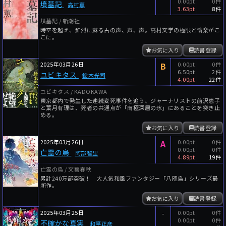
0.00pt
0件
墳墓記
高村薫
3.63pt
8件
墳墓記 / 新潮社
時空を超え、鮮烈に蘇る古の声、声、声。高村文学の極限と愉楽がこ
こに。
お気に入り
読書登録
2025年03月26日
B
0.00pt
0件
6.50pt
2件
ユビキタス
鈴木光司
4.00pt
22件
ユビキタス / KADOKAWA
東京都内で発生した連続変死事件を追う、ジャーナリストの前沢恵子
と葉月有理は、死者の共通点が「南極深層の氷」にあることを突き止
める。
お気に入り
読書登録
2025年03月26日
A
0.00pt
0件
0.00pt
0件
亡霊の烏
阿部智里
4.89pt
19件
亡霊の烏 / 文藝春秋
累計240万部突破！ 大人気和風ファンタジー「八咫烏」シリーズ最
新作。
お気に入り
読書登録
2025年03月25日
-
0.00pt
0件
0.00pt
0件
不確かな真実
和亭正彦