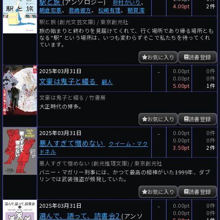
駅と旅
(アンソロジー)
砂村かいり
、
4.00pt
2件
朝倉宏景
、
君嶋彼方
、
松崎有理
、
額賀澪
駅と旅 (創元文芸文庫) / 東京創元社
旅の始まりと終わりを見届けてくれて、行く場所であり帰る場所とも
なる“駅” という場所は、いつも変わらずそこで私たちを待ってくれ
ています。
お気に入り
読書登録
2025年03月31日
-
0.00pt
0件
0.00pt
0件
文豪は鬼子と綴る
嗣人
5.00pt
1件
文豪は鬼子と綴る / 竹書房
大正時代の博多。
お気に入り
読書登録
2025年03月31日
-
0.00pt
0件
0.00pt
0件
悪人すぎて憎めない
クイーム・マク
3.50pt
2件
ドネル
悪人すぎて憎めない (創元推理文庫) / 東京創元社
バニー・マガリー刑事には、かつて最高の相棒がいた――1999年、ダブ
リンでは武装強盗が頻発していた。
お気に入り
読書登録
2025年03月31日
-
0.00pt
0件
0.00pt
0件
選んで、語って、読書会2
(アンソ
5.00pt
1件