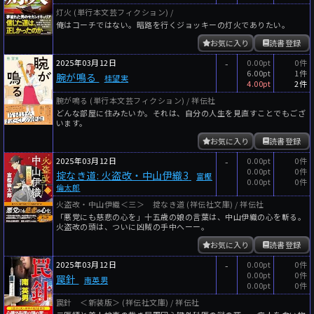
灯火 (単行本文芸フィクション) /
俺はコーチではない。暗路を行くジョッキーの灯火でありたい。
お気に入り
読書登録
2025年03月12日
-
0.00pt
0件
6.00pt
1件
腕が鳴る
桂望実
4.00pt
2件
腕が鳴る (単行本文芸フィクション) / 祥伝社
どんな部屋に住みたいか。それは、自分の人生を見直すことでもござ
います。
お気に入り
読書登録
2025年03月12日
-
0.00pt
0件
0.00pt
0件
掟なき道: 火盗改・中山伊織3
富樫
0.00pt
0件
倫太郎
火盗改・中山伊織＜三＞ 掟なき道 (祥伝社文庫) / 祥伝社
「悪党にも慈悲の心を」十五歳の娘の言葉は、中山伊織の心を斬る。
火盗改の頭は、ついに凶賊の手中へーー。
お気に入り
読書登録
2025年03月12日
-
0.00pt
0件
0.00pt
0件
罠針
南英男
0.00pt
0件
罠針 ＜新装版＞ (祥伝社文庫) / 祥伝社