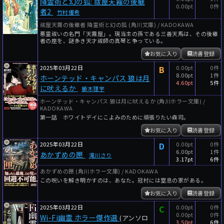
降霊術と幻の狐: 祓屋天霧の後継
0.00pt
0件
者2
竹村優希
祓屋天霧の後継者 降霊術と幻の狐 (角川文庫) / KADOKAWA
悪霊祓いの名門「天霧屋」。現当主の孫である三善天馬は、その後継
者の座を、謎多き天才祓師の真琴と争っている。
お気に入り
読書登録
2025年03月22日
B
0.00pt
0件
8.00pt
1件
ホーンテッド・キャンパス 狼は月
4.60pt
5件
に吠えるか
櫛木理宇
ホーンテッド・キャンパス 狼は月に吠えるか (角川ホラー文庫) /
KADOKAWA
第一話 ホワイトデイにこよみのために頑張りたい森司。
お気に入り
読書登録
2025年03月22日
D
0.00pt
0件
6.00pt
1件
あかずめの匣
滝川さり
3.17pt
6件
あかずめの匣 (角川ホラー文庫) / KADOKAWA
この呪いを解き明かすのは、あなた。冠村には窒息の家がある。
お気に入り
読書登録
2025年03月22日
C
0.00pt
0件
0.00pt
0件
Wi-Fi幽霊 ホラー傑作選
(アンソロ
3.50pt
6件