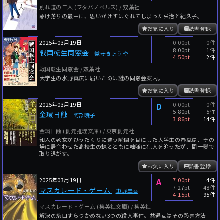
別れ道の二人 (フタバノベルス) / 双葉社
駆け落ちの最中に、思いがけずはぐれてしまった栄治と紀久子。
お気に入り
読書登録
2025年03月19日
-
0.00pt
0件
8.00pt
1件
戦国転生同窓会
織守きょうや
4.50pt
2件
戦国転生同窓会 / 双葉社
大学生の水野真広に届いたのは謎の同窓会案内。
お気に入り
読書登録
2025年03月19日
D
0.00pt
0件
5.80pt
5件
金環日蝕
阿部暁子
3.86pt
14件
金環日蝕 (創元推理文庫) / 東京創元社
知人の老女がひったくりに遭う瞬間を目にした大学生の春風は、その
場に居合わせた高校生の錬とともに咄嗟に犯人を追ったが、間一髪で
取り逃がす。
お気に入り
読書登録
2025年03月19日
A
7.00pt
4件
7.27pt
48件
マスカレード・ゲーム
東野圭吾
4.15pt
95件
マスカレード・ゲーム (集英社文庫) / 集英社
解決の糸口すらつかめない3つの殺人事件。共通点はその殺害方法