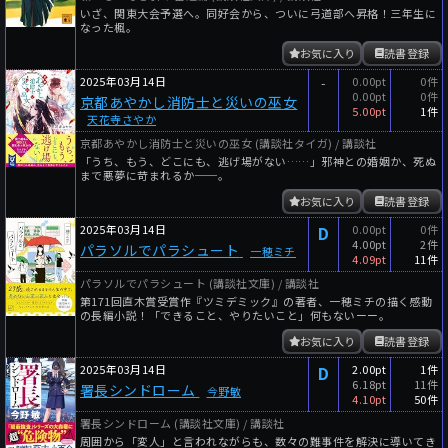
いざ、関東大会予選へ。同好会から、ついに弓道部へ昇格！三年生に
なった楓。
お気に入り
読書登録
2025年03月14日
-
0.00pt
0件
0.00pt
0件
京都あやかし消防士と災いの巫女
5.00pt
1件
天花寺さやか
京都あやかし消防士と災いの巫女 (講談社タイガ) / 講談社
「うち、もう、どこにも、逃げ場がない……」邪神との婚姻か、死ぬ
まで悪夢に苛まれるか──。
お気に入り
読書登録
2025年03月14日
D
0.00pt
0件
4.00pt
2件
パラソルでパラシュート
一穂ミチ
4.09pt
11件
パラソルでパラシュート (講談社文庫) / 講談社
第171回直木賞受賞作『ツミデミック』の著者、一穂ミチの描く感動
の長編小説！「できること、やりたいこと」何もないーー。
お気に入り
読書登録
2025年03月14日
D
2.00pt
1件
6.18pt
11件
署長シンドローム
今野敏
4.10pt
50件
署長シンドローム (講談社文庫) / 講談社
周囲から「変人」と言われながらも、数々の難事件を解決に導いてき