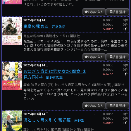
「これ、いじめですか?嬉しいわ。
お気に入り
読書登録
2025年03月14日
-
0.00pt
0件
0.00pt
0件
鬼皇の秘め若
芹沢政信
5.00pt
1件
鬼皇の秘め若 (講談社タイガ) / 講談社
発売前コミカライズ決定！「お前を愛するために、俺は千年生きてき
た」虐げられた陰陽師の娘×想いを隠す鬼の皇子出会いが絶望の運命
を変える隠れ溺愛系和風ファンタジー☆☆☆陰陽師一...
お気に入り
読書登録
2025年03月14日
-
0.00pt
0件
0.00pt
0件
おにぎり寿司は男か女か: 魔食 味
4.67pt
3件
見方同心4
風野真知雄
魔食 味見方同心(四) おにぎり寿司は男か女か (講談社文庫) / 講談社
寿司を海苔でくるんで真ん丸にした、見た目はおにぎりで食べると寿
司──そんな「おにぎり寿司」という変わり種が品川で流行っている
という。
お気に入り
読書登録
2025年03月14日
-
0.00pt
0件
0.00pt
0件
凜として弓を引く 奮迅篇
碧野圭
4.00pt
1件
凜として弓を引く 奮迅篇 (講談社文庫) / 講談社