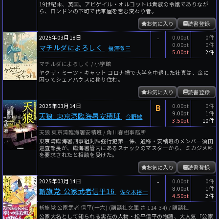
19世紀末、英国。アビゲイル・オルコットは貴族の令嬢でありなが
ら、ロンドンの下町で代筆屋を営む変わり者。
お気に入り
読書登録
2025年03月18日
-
0.00pt
0件
0.00pt
0件
マチルダによろしく
福澤徹三
5.00pt
2件
マチルダによろしく / 小学館
ヤクザ・ミーツ・キャット コロナ禍で大学を中退した壮真は、金に
困ってシェアハウスに移り住む。
お気に入り
読書登録
2025年03月14日
B
0.00pt
0件
9.00pt
1件
天狼: 東京湾臨海署安積班
今野敏
3.50pt
10件
天狼 東京湾臨海署安積班 / 角川春樹事務所
東京湾臨海署刑事組対課強行犯第一係、通称・安積班のメンバー須田
巡査部長が、臨海署管内にあるスナックのマスターから、ミカジメ料
を要求されたと相談を受けた。
お気に入り
読書登録
2025年03月14日
-
0.00pt
0件
8.00pt
1件
斬旗党: 公家武者信平16
佐々木裕一
4.50pt
2件
斬旗党 公家武者 信平(十六) (講談社文庫 さ 114-34) / 講談社
公家大名として知られる実在の人物・松平信平の物語、大人気「公家