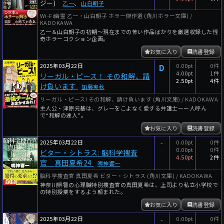
ジー)
乙一
、
山白朝子
Wi-Fi幽霊 乙一・山白朝子 ホラー傑作選 (角川ホラー文庫) /
KADOKAWA
乙一＆山白朝子の初期〜現在までの怖い作品ばかりを厳選収録した怪
奇ホラーコクション企画。
お気に入り
読書登録
2025年03月22日
D
0.00pt
0件
4.00pt
1件
リーガル・ピース！ その和解、請
2.50pt
4件
け負います
加藤実秋
リーガル・ピース! その和解、請け負います (角川文庫) / KADOKAWA
主人公・津原元基は、グレーをこよなく愛する弁護士ーー人呼ん
で“和解の達人”。
お気に入り
読書登録
2025年03月22日
-
0.00pt
0件
0.00pt
0件
ビター・シトラス: 脳科学捜査
4.50pt
2件
官 真田夏希24
鳴神響一
脳科学捜査官 真田夏希 ビター・シトラス (角川文庫) / KADOKAWA
神奈川県警の心理職特別捜査官の真田夏希は、上司より私立小学校で
の特別授業をするよう頼まれた。
お気に入り
読書登録
2025年03月22日
-
0.00pt
0件