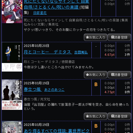
死にたくないならサインして 自業
0.00pt
0件
自得/さとるくん/呪いの楽譜
(短編
集)
日部星花
死にたくないならサインして 自業自得/さとるくん/呪いの楽譜 (集英
社みらい文庫) / 集英社
ザクッ!思いっきり、そのお腹にカッターの刃をつきたてる。
お気に入り
読書登録
2025年03月20日
-
0.00pt
0件
0.00pt
0件
月とコーヒー デミタス
吉田篤弘
4.67pt
3件
月とコーヒー デミタス / 徳間書店
今夜は少し遠いところへ出かけてみませんか。
お気に入り
読書登録
2025年03月19日
B
0.00pt
0件
9.00pt
1件
春立つ風
あさのあつこ
4.75pt
8件
春立つ風 / 光文社
油屋『出羽屋』の離れで放蕩息子一郎太が喉を突き、自ら命を絶った
という。
お気に入り
読書登録
2025年03月19日
B
0.00pt
0件
0.00pt
0件
あり得るすべての怪談: 裏世界ピク