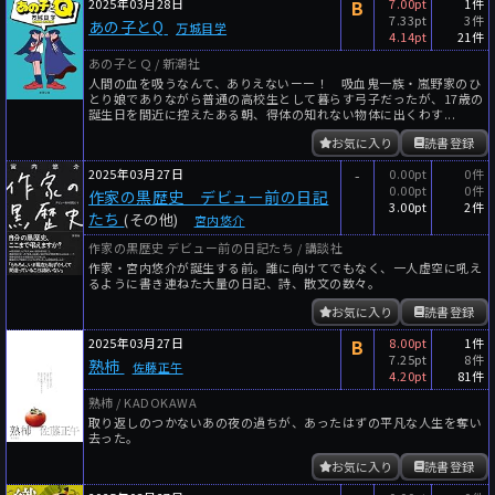
2025年03月28日
B
7.00pt
1件
7.33pt
3件
あの子とQ
万城目学
4.14pt
21件
あの子とＱ / 新潮社
人間の血を吸うなんて、ありえないーー！ 吸血鬼一族・嵐野家のひ
とり娘でありながら普通の高校生として暮らす弓子だったが、17歳の
誕生日を間近に控えたある朝、得体の知れない物体に出くわす...
お気に入り
読書登録
2025年03月27日
-
0.00pt
0件
0.00pt
0件
作家の黒歴史 デビュー前の日記
3.00pt
2件
たち
(その他)
宮内悠介
作家の黒歴史 デビュー前の日記たち / 講談社
作家・宮内悠介が誕生する前。誰に向けてでもなく、一人虚空に吼え
るように書き連ねた大量の日記、詩、散文の数々。
お気に入り
読書登録
2025年03月27日
B
8.00pt
1件
7.25pt
8件
熟柿
佐藤正午
4.20pt
81件
熟柿 / KADOKAWA
取り返しのつかないあの夜の過ちが、あったはずの平凡な人生を奪い
去った。
お気に入り
読書登録