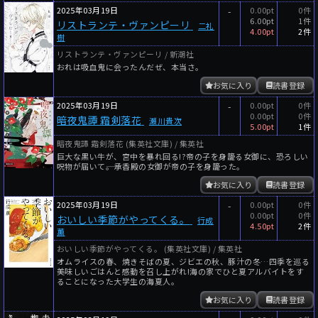
2025年03月19日
-
0.00pt
0件
6.00pt
1件
リストランテ・ヴァンピーリ
二礼
4.00pt
2件
樹
リストランテ・ヴァンピーリ / 新潮社
おれは吸血鬼に会ったんだぜ、本当さ。
お気に入り
読書登録
2025年03月19日
-
0.00pt
0件
0.00pt
0件
暗夜鬼譚 霜剣落花
瀬川貴次
5.00pt
1件
暗夜鬼譚 霜剣落花 (集英社文庫) / 集英社
巨大な黒い牛が、宮中を暴れ回る!?帝の子を身籠る女御に、恐ろしい
呪物が届いて――。承香殿の女御が帝の子を身籠った。
お気に入り
読書登録
2025年03月19日
-
0.00pt
0件
0.00pt
0件
おいしい季節がやってくる。
行成
4.50pt
2件
薫
おいしい季節がやってくる。 (集英社文庫) / 集英社
オムライスの春、焼きそばの夏、ジビエの秋、豚汁の冬…四季を巡る
美味しいごはんと感動を召し上がれ!海の家でひと夏アルバイトをす
ることになった大学生の海夏人。
お気に入り
読書登録