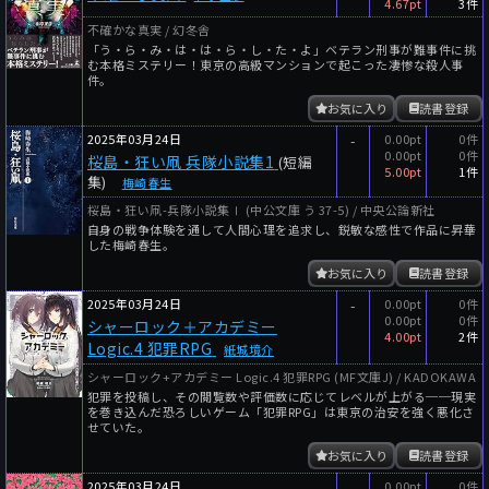
4.67pt
3件
不確かな真実 / 幻冬舎
「う・ら・み・は・は・ら・し・た・よ」ベテラン刑事が難事件に挑
む本格ミステリー！東京の高級マンションで起こった凄惨な殺人事
件。
お気に入り
読書登録
2025年03月24日
-
0.00pt
0件
0.00pt
0件
桜島・狂い凧 兵隊小説集1
(短編
5.00pt
1件
集)
梅崎春生
桜島・狂い凧-兵隊小説集Ⅰ (中公文庫 う 37-5) / 中央公論新社
自身の戦争体験を通して人間心理を追求し、鋭敏な感性で作品に昇華
した梅崎春生。
お気に入り
読書登録
2025年03月24日
-
0.00pt
0件
0.00pt
0件
シャーロック＋アカデミー
4.00pt
2件
Logic.4 犯罪RPG
紙城境介
シャーロック+アカデミー Logic.4 犯罪RPG (MF文庫J) / KADOKAWA
犯罪を投稿し、その閲覧数や評価数に応じてレベルが上がる──現実
を巻き込んだ恐ろしいゲーム「犯罪RPG」は東京の治安を強く悪化さ
せていた。
お気に入り
読書登録
2025年03月24日
-
0.00pt
0件