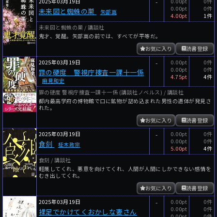
2025年03月19日
-
0.00pt
0件
0.00pt
0件
未来図と蜘蛛の巣
矢部嵩
4.00pt
1件
未来図と蜘蛛の巣 / 講談社
鬼才、覚醒。矢部嵩の前では、すべてが平等だ。
お気に入り
読書登録
2025年03月19日
-
0.00pt
0件
0.00pt
0件
罪の硬度 警視庁捜査一課十一係
4.75pt
4件
麻見和史
罪の硬度 警視庁捜査一課十一係 (講談社ノベルス) / 講談社
都内最高学府の博物館で口に鉱物が詰め込まれた男性の遺体が発見さ
れた。
お気に入り
読書登録
2025年03月19日
-
0.00pt
0件
0.00pt
0件
食刻
柾木政宗
5.00pt
4件
食刻 / 講談社
軽蔑してくれ、悪意を向けてくれ、人間が人間にしかできない感情を
むき出してくれ。
お気に入り
読書登録
2025年03月19日
-
0.00pt
0件
0.00pt
0件
裸足でかけてくおかしな妻さん
0.00pt
0件