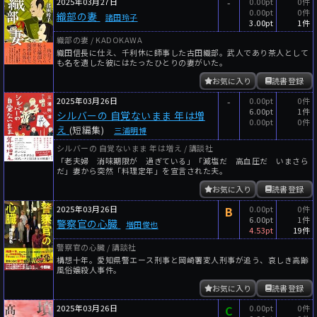
2025年03月27日
-
0.00pt
0件
0.00pt
0件
織部の妻
諸田玲子
3.00pt
1件
織部の妻 / KADOKAWA
織田信長に仕え、千利休に師事した古田織部。武人であり茶人として
も名を遺した彼にはたったひとりの妻がいた。
お気に入り
読書登録
2025年03月26日
-
0.00pt
0件
6.00pt
1件
シルバーの 自覚ないまま 年は増
0.00pt
0件
え
(短編集)
三浦明博
シルバーの 自覚ないまま 年は増え / 講談社
「老夫婦 消味期限が 過ぎている」「減塩だ 高血圧だ いまさら
だ」妻から突然「料理定年」を宣言された夫。
お気に入り
読書登録
2025年03月26日
B
0.00pt
0件
6.00pt
1件
警察官の心臓
増田俊也
4.53pt
19件
警察官の心臓 / 講談社
構想十年。愛知県警エース刑事と岡崎署変人刑事が追う、哀しき高齢
風俗嬢殺人事件。
お気に入り
読書登録
2025年03月26日
C
0.00pt
0件