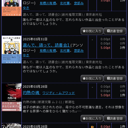
ロジー)
有栖川有栖
、
北村薫
、
宮部み
ゆき
選んで、語って、読書会2 (創元推理文庫) / 東京創元社
誰もが一度は人生のなかで、忘れられない作品と出会ったことがある
のではないでしょうか。
お気に入り
読書登録
2025年03月31日
-
0.00pt
0件
0.00pt
0件
選んで、語って、読書会1
(アンソ
5.00pt
3件
ロジー)
有栖川有栖
、
北村薫
、
宮部み
ゆき
選んで、語って、読書会1 (創元推理文庫) / 東京創元社
誰もが一度は人生のなかで、忘れられない作品と出会ったことがある
のではないでしょうか。
お気に入り
読書登録
2025年03月28日
-
0.00pt
0件
0.00pt
0件
灼熱の魂
ワジディ・ムアワッド
5.00pt
1件
灼熱の魂 (新潮文庫 ム 2-1) / 新潮社
双子の姉弟に託されたのは、母からの不可思議な遺言。それは想像を
絶する原罪への扉をひらく鍵だった――。
お気に入り
読書登録
2025年03月28日
B
8.00pt
1件