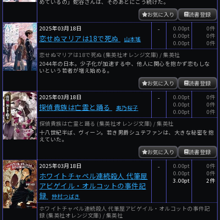
めているの」蛇谷さんは、そのあとにこう続けた。
お気に入り
読書登録
2025年03月18日
-
0.00pt
0件
0.00pt
0件
恋せぬマリアは18で死ぬ
山本瑤
0.00pt
0件
恋せぬマリアは18で死ぬ (集英社オレンジ文庫) / 集英社
2044年の日本。少子化が加速する中、他人に関心を抱かず恋もしな
いという若者が増え始める。
お気に入り
読書登録
2025年03月18日
-
0.00pt
0件
0.00pt
0件
探偵貴族は亡霊と踊る
奥乃桜子
0.00pt
0件
探偵貴族は亡霊と踊る (集英社オレンジ文庫) / 集英社
十八世紀半ば、ヴィーン。若き男爵シュテファンは、大きな秘密を抱
えていた。
お気に入り
読書登録
2025年03月18日
-
0.00pt
0件
0.00pt
0件
ホワイトチャペル連続殺人 代筆屋
3.00pt
2件
アビゲイル・オルコットの事件記
録
仲村つばき
ホワイトチャペル連続殺人 代筆屋アビゲイル・オルコットの事件記
録 (集英社オレンジ文庫) / 集英社