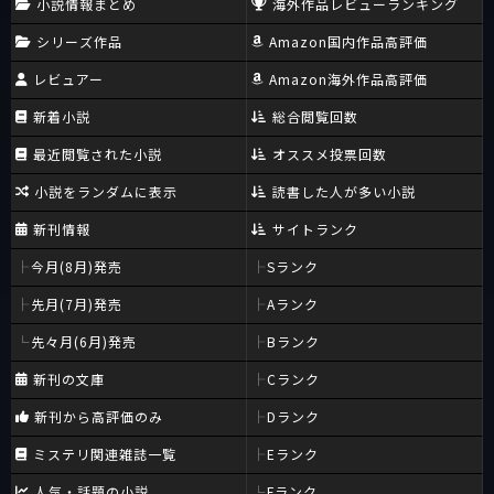
小説情報まとめ
海外作品レビューランキング
シリーズ作品
Amazon国内作品高評価
レビュアー
Amazon海外作品高評価
新着小説
総合閲覧回数
最近閲覧された小説
オススメ投票回数
小説をランダムに表示
読書した人が多い小説
新刊情報
サイトランク
今月(8月)発売
Sランク
先月(7月)発売
Aランク
先々月(6月)発売
Bランク
新刊の文庫
Cランク
新刊から高評価のみ
Dランク
ミステリ関連雑誌一覧
Eランク
人気・話題の小説
Fランク