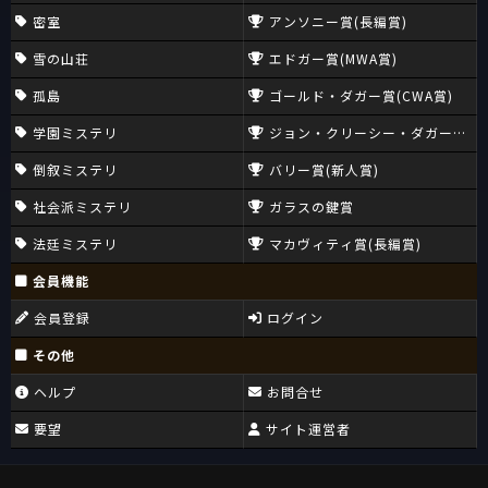
密室
アンソニー賞(長編賞)
雪の山荘
エドガー賞(MWA賞)
孤島
ゴールド・ダガー賞(CWA賞)
学園ミステリ
ジョン・クリーシー・ダガー賞(CW
倒叙ミステリ
バリー賞(新人賞)
社会派ミステリ
ガラスの鍵賞
法廷ミステリ
マカヴィティ賞(長編賞)
会員機能
会員登録
ログイン
その他
ヘルプ
お問合せ
要望
サイト運営者