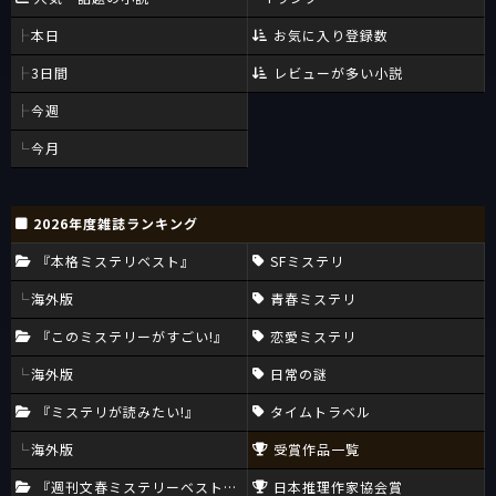
本日
お気に入り登録数
3日間
レビューが多い小説
今週
今月
2026年度雑誌ランキング
『本格ミステリベスト』
SFミステリ
海外版
青春ミステリ
『このミステリーがすごい!』
恋愛ミステリ
海外版
日常の謎
『ミステリが読みたい!』
タイムトラベル
海外版
受賞作品一覧
『週刊文春ミステリーベスト10』
日本推理作家協会賞