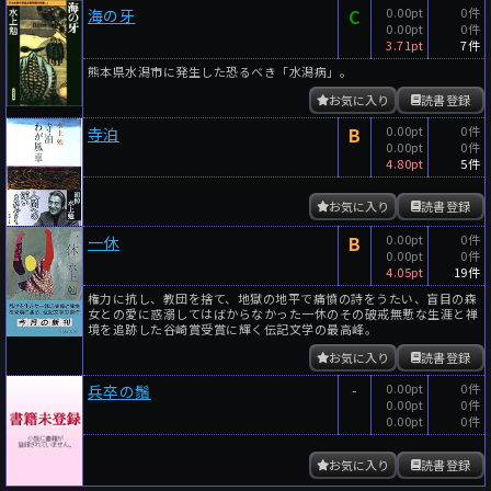
C
0.00pt
0件
海の牙
0.00pt
0件
3.71pt
7件
熊本県水潟市に発生した恐るべき「水潟病」。
お気に入り
読書登録
B
0.00pt
0件
寺泊
0.00pt
0件
4.80pt
5件
お気に入り
読書登録
B
0.00pt
0件
一休
0.00pt
0件
4.05pt
19件
権力に抗し、教団を捨て、地獄の地平で痛憤の詩をうたい、盲目の森
女との愛に惑溺してはばからなかった一休のその破戒無慙な生涯と禅
境を追跡した谷崎賞受賞に輝く伝記文学の最高峰。
お気に入り
読書登録
-
0.00pt
0件
兵卒の鬚
0.00pt
0件
0.00pt
0件
お気に入り
読書登録