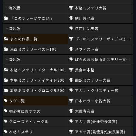
海外版
本格ミステリ大賞
『このホラーがすごい!』
鮎川哲也賞
海外版
江戸川乱歩賞
まとめ作品一覧
『このミステリーがすごい!』大賞
東西ミステリーベスト100
メフィスト賞
海外版
ばらのまち福山ミステリー文学新
本格ミステリ・エターナル300
黄金の本格
本格ミステリ・ディケイド300
翻訳ミステリー大賞
本格ミステリ・クロニクル300
アガサ・クリスティー賞
タグ一覧
日本ホラー小説大賞
初心者におすすめ
大藪春彦賞
クローズド・サークル
アガサ賞(最優秀長篇賞)
本格ミステリ
アガサ賞(最優秀処女長篇賞)