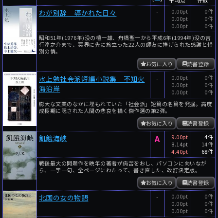
-
0.00pt
0件
わが別辞 導かれた日々
0.00pt
0件
0.00pt
0件
昭和51年(1976年)没の檀一雄、舟橋聖一から平成6年(1994年)没の吉
行淳之介まで、冥界に先に旅立った22人の師友に捧げられた感謝と惜
別の情。
お気に入り
読書登録
-
0.00pt
0件
水上勉社会派短編小説集 不知火
0.00pt
0件
海沿岸
0.00pt
0件
膨大な文業のなかに埋もれていた「社会派」短篇の名篇を発掘。高度
成長期に隠された人間の悲哀を描く傑作選の第2弾。
お気に入り
読書登録
A
9.00pt
4件
飢餓海峡
8.14pt
14件
4.40pt
68件
戦後最大の問題作を晩年の著者が病苦をおし、パソコンに向いなが
ら、一字一句、全ページにわたって、書き直した、改訂決定版。
お気に入り
読書登録
-
0.00pt
0件
北国の女の物語
0.00pt
0件
0.00pt
0件