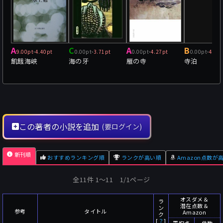
A
C
A
B
9.00pt
-
4.40pt
0.00pt
-
3.71pt
0.00pt
-
4.27pt
0.00pt
-
4.80
飢餓海峡
海の牙
雁の寺
寺泊
この著者の小説を追加
(要ログイン)
新刊順
おすすめランキング順
ランクが高い順
Amazon点数が
全11件 1〜11 1/1ページ
オスダメ＆
ラ
潜在点数＆
ン
参考
タイトル
Amazon
ク
[
？
]
平均点
件数