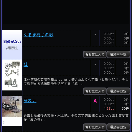
-
0.00pt
0件
くるま椅子の歌
0.00pt
0件
0.00pt
0件
お気に入り
読書登録
-
0.00pt
0件
城
0.00pt
0件
0.00pt
0件
江戸前期の若狭を舞台に、画に描いたような苛酷さと理不尽さ、そし
て息詰まる抵抗闘争を活写する「城」。
お気に入り
読書登録
A
0.00pt
0件
雁の寺
0.00pt
0件
4.27pt
30件
逝去した最後の文豪・水上勉。その文学的出発点となった直木賞受賞
作「雁の寺」。
お気に入り
読書登録