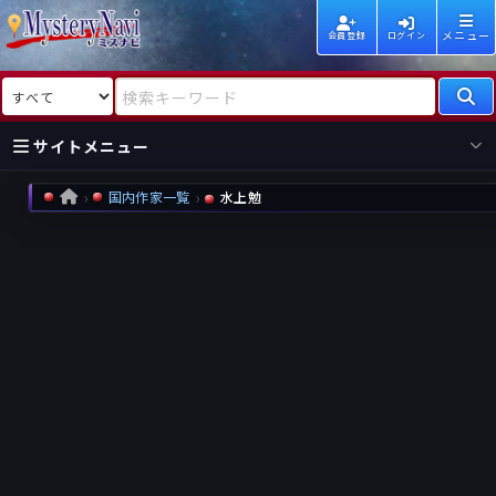
メニュー
会員登録
ログイン
検索対象
検索キーワード
サイトメニュー
国内作家一覧
水上勉
HOME
国内
海外
新着
新刊
作家
作家
レビュー
情報
国内
海外
受賞
新刊
ランキング
ランキング
作品
文庫
本日話題
情報
シリーズ
新刊
作品
まとめ
作品
高評価
近況話題
タグ
ランダム表示
要望
作品
一覧