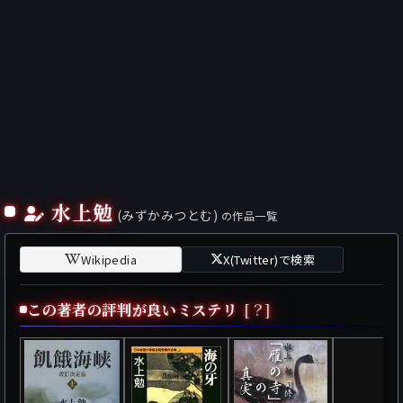
水上勉
(みずかみつとむ)
の作品一覧
Wikipedia
X(Twitter)で検索
この著者の評判が良いミステリ
[？]