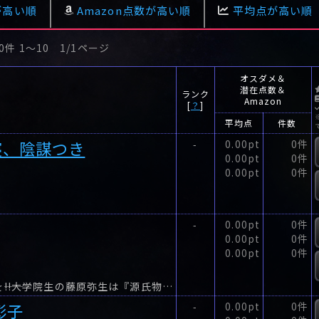
が高い順
Amazon点数が高い順
平均点が高い順
0件 1〜10 1/1ページ
オスダメ＆
潜在点数＆
ランク
Amazon
[
？
]
平均点
件数
寝、陰謀つき
0.00pt
0件
-
0.00pt
0件
0.00pt
0件
0.00pt
0件
-
0.00pt
0件
0.00pt
0件
紫式部、あなたが書くのよ。あの史上最高の物語を――!!大学院生の藤原弥生は『源氏物語』が大好き。
彰子
0.00pt
0件
-