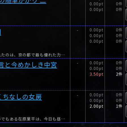
0.00pt
0件
0.00pt
0件
闇
0.00pt
0件
-
0.00pt
0件
0.00pt
0件
新築した邸が火災に見舞われた藤原実資の前に現れたのは、京の都で最も優れた力を持つ陰陽師・安倍晴明。
納言と今めかしき中宮
0.00pt
0件
-
0.00pt
0件
3.50pt
2件
くちなしの女房
0.00pt
0件
-
0.00pt
0件
2.00pt
1件
時は平安。天皇の血筋を引き、容姿端麗、歌の名手でもある在原業平は、今日も昼間から女房を口説いていた。