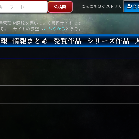
ーワード
会
こんにちはゲストさん
検索
読書管理や感想を書いていく書評サイトです。
ぞ。 サイトの要望は
こちらから
どうぞ。
情報
情報まとめ
受賞作品
シリーズ作品
情報
新刊
高評価
8月)発売
7月)発売
(6月)発売
『本格ミステリベスト』2026年版
『本格ミステリベスト』(海外)
『このミステリーがすごい!』2026年版
『このミステリーがすごい!』(海外)
『ミステリが読みたい!』2026年版
『ミステリが読みたい!』(海外)
『週刊文春ミステリーベスト10』2025年版
『週刊文春ミステリーベスト10』(海外)
本格ミステリ・エターナル300
本格ミステリ・ディケイド300
本格ミステリ・クロニクル300
ミステリー・リーグ
東西ミステリーベスト100 2012年版(国内)
東西ミステリーベスト100 2012年版(海外)
日本推理作家協会賞
本格ミステリ大賞
鮎川哲也賞
横溝正史ミステリ大賞
江戸川乱歩賞
メフィスト賞
『このミステリーがすごい!』大賞
アンソニー賞(長編賞)
エドガー賞(MWA賞)
ゴールド・ダガー賞(CWA賞)
バリー賞(長編賞)
ガラスの鍵賞
その他をもっとみる
その他をもっとみる