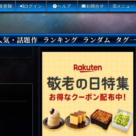
員登録
ログイン
ヘルプ
お問合せ
メニュー
人気・話題作
ランキング
ランダム
タグ
本日
3日間
今週
今月
最近閲覧された小説
国内総合ランキング
海外総合ランキング
Amazon国内作品高評価
Amazon海外作品高評価
国内作品高評価
海外作品高評価
閲覧回数
オススメ投票回数
読書した人が多い小説
サイトランク
Sランク
Aランク
Bランク
Cランク
Dランク
Eランク
Fランク
初心者におすすめ
クローズド・サー
本格ミステリ
青春ミステリ
学園ミステリ
日常の謎
SFミステリ
倒叙ミステリ
警察小説
映画化
ドラマ化
その他をもっとみ