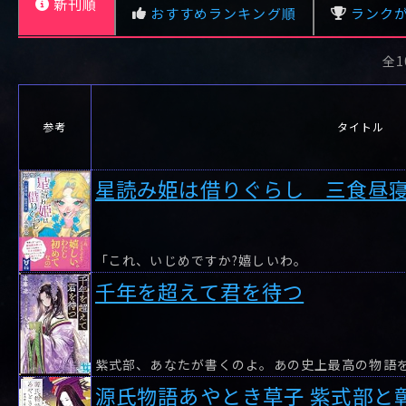
新刊順
おすすめランキング順
ランク
清少納言と恋多き
平安謎解き歌ごよ
女房: 平安姫君の
み 在原業平とく
随筆がかり 二
ちなしの女房
全1
レビュー数が多い順
タイトル順
参考
タイトル
星読み姫は借りぐらし 三食昼
「これ、いじめですか?嬉しいわ。
千年を超えて君を待つ
源氏物語あやとき草子 紫式部と