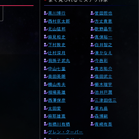
黒川博行
誉田哲也
西村京太郎
方丈貴恵
北山猛邦
歌野晶午
麻見和史
真保裕一
下村敦史
白井智之
辻村深月
湊かなえ
我孫子武丸
今邑彩
中山七里
貴志祐介
奥田英朗
塩田武士
横山秀夫
櫛木理宇
相場英雄
池井戸潤
西澤保彦
三津田信三
太田愛
薬丸岳
麻耶雄嵩
森博嗣
有栖川有栖
青崎有吾
グレン・クーパー