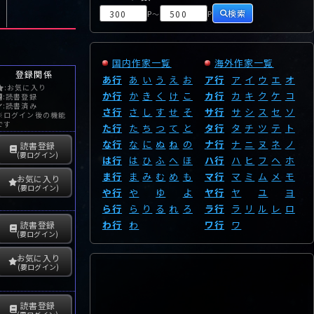
検索
P
P
～
国内作家一覧
海外作家一覧
登録関係
あ行
あ
い
う
え
お
ア行
ア
イ
ウ
エ
オ
:お気に入り
か行
か
き
く
け
こ
カ行
カ
キ
ク
ケ
コ
:読書登録
:読書済み
さ行
さ
し
す
せ
そ
サ行
サ
シ
ス
セ
ソ
※ログイン後の機能
です
た行
た
ち
つ
て
と
タ行
タ
チ
ツ
テ
ト
な行
な
に
ぬ
ね
の
ナ行
ナ
ニ
ヌ
ネ
ノ
読書登録
(要ログイン)
は行
は
ひ
ふ
へ
ほ
ハ行
ハ
ヒ
フ
ヘ
ホ
ま行
ま
み
む
め
も
マ行
マ
ミ
ム
メ
モ
お気に入り
(要ログイン)
や行
や
ゆ
よ
ヤ行
ヤ
ユ
ヨ
ら行
ら
り
る
れ
ろ
ラ行
ラ
リ
ル
レ
ロ
わ行
わ
ワ行
ワ
読書登録
(要ログイン)
お気に入り
(要ログイン)
読書登録