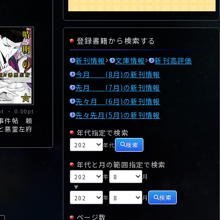
登録書籍から検索する
新刊情報
文庫情報
新刊高評価
今月 (8月)の新刊情報
先月 (7月)の新刊情報
先々月 (6月)の新刊情報
pt
-
0.00pt
先々先月(5月)の新刊情報
事件帖 頼
と悪霊左府
年代指定で検索
検索
年代
年代と月の範囲指定で検索
年
月
▼
検索
年
月
ページ数