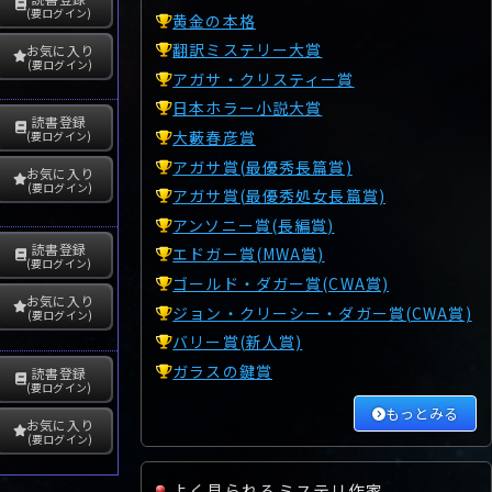
(要ログイン)
黄金の本格
翻訳ミステリー大賞
お気に入り
(要ログイン)
アガサ・クリスティー賞
日本ホラー小説大賞
読書登録
大藪春彦賞
(要ログイン)
アガサ賞(最優秀長篇賞)
お気に入り
(要ログイン)
アガサ賞(最優秀処女長篇賞)
アンソニー賞(長編賞)
読書登録
エドガー賞(MWA賞)
(要ログイン)
ゴールド・ダガー賞(CWA賞)
お気に入り
ジョン・クリーシー・ダガー賞(CWA賞)
(要ログイン)
バリー賞(新人賞)
ガラスの鍵賞
読書登録
(要ログイン)
もっとみる
お気に入り
(要ログイン)
よく見られるミステリ作家