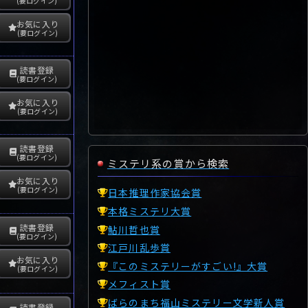
(要ログイン)
お気に入り
(要ログイン)
読書登録
(要ログイン)
お気に入り
(要ログイン)
読書登録
(要ログイン)
ミステリ系の賞から検索
お気に入り
(要ログイン)
日本推理作家協会賞
本格ミステリ大賞
読書登録
鮎川哲也賞
(要ログイン)
江戸川乱歩賞
お気に入り
『このミステリーがすごい!』大賞
(要ログイン)
メフィスト賞
ばらのまち福山ミステリー文学新人賞
読書登録