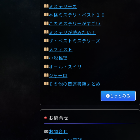
ミステリーズ
本格ミステリ・ベスト１０
このミステリーがすごい
ミステリが読みたい！
ザ・ベストミステリーズ
メフィスト
小説推理
オール・スイリ
ジャーロ
その他の関連書籍まとめ
もっとみる
お問合せ
お問合せ
サイトへの要望