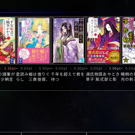
-
-
-
-
-
3.50pt
0.00pt
-
0.00pt
0.00pt
-
0.00pt
0.00pt
-
3.00pt
0.00
の随筆が
星読み姫は借りぐ
千年を超えて君を
源氏物語あやとき
晴明の
清少納言
らし 三食昼寝、
待つ
草子 紫式部と彰
光の剣
しき中宮
陰謀つき
子