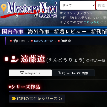
検索対象
検索キ
オススメ？ダメダメ？
推理小説(ミステリ)について
はじめての方は
こちらから
どう
国内作家
海外作家
新着レビュー
新刊
新刊
文庫
新刊
今月(
先月(
先々月
あ行
あ
い
ア行
う
ア
え
イ
お
ウ
エ
オ
HOME
国内作家一覧
遠藤遼
か行
か
き
カ行
く
カ
け
キ
こ
ク
ケ
コ
遠藤遼
(えんどうりょう)
さ行
さ
し
サ行
す
サ
せ
シ
そ
ス
セ
ソ
の作品一覧
た行
た
ち
タ行
つ
タ
て
チ
と
ツ
テ
ト
Wikipedia
X(Twitter)で検索
な行
な
に
ナ行
ぬ
ナ
ね
ニ
の
ヌ
ネ
ノ
シリーズ作品
は行
は
ひ
ハ行
ふ
ハ
へ
ヒ
ほ
フ
ヘ
ホ
晴明の事件帖シリーズ
ま行
ま
み
マ行
む
マ
め
ミ
も
ム
メ
モ
(2)