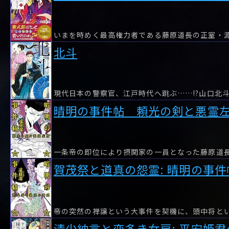
北斗
現代日本の警察官、江戸時代へ跳ぶ……!?山口北
晴明の事件帖 頼光の剣と悪霊
賀茂祭と道真の怨霊: 晴明の事件
清少納言と恋多き女房: 平安姫君