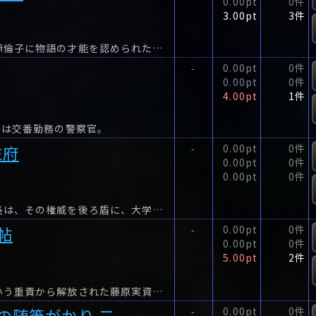
0.00pt
0件
3.00pt
3件
いまを時めく最高権力者である藤原道長の正室・源倫子に物語の才能を認められた紫式部は、倫子に仕えることになる。
0.00pt
0件
-
0.00pt
0件
4.00pt
1件
斗は交番勤務の警察官。
左府
0.00pt
0件
-
0.00pt
0件
0.00pt
0件
一条帝の即位により摂関家の一員となった藤原道長は、その権威を後ろ盾に、大学寮試験への介入、藤原公任との井戸水争いや女遊びと、宮中に揉め事を次々と起こす。
帖
0.00pt
0件
-
0.00pt
0件
5.00pt
2件
帝の突然の禅譲という大事件を契機に、頭中将という重責から解放された藤原実資は、安倍晴明との友情を深める。
の随筆がかり 二
0.00pt
0件
-