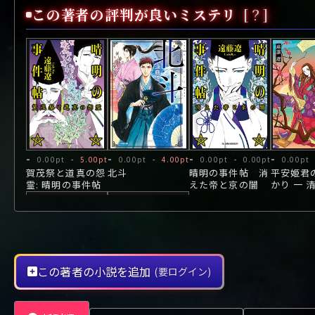
や行
や
ヤ行
ゆ
ヤ
よ
ユ
ヨ
この著者の評判が良いミステリ
[？]
ら行
ら
り
ラ行
る
ラ
れ
リ
ろ
ル
レ
ロ
わ行
わ
ワ行
ワ
-
-
-
-
0.00pt
-
5.00pt
0.00pt
-
4.00pt
0.00pt
-
0.00pt
0.00pt
賀茂祭と道真の怨
北斗
晴明の事件帖 消
平安姫君
霊: 晴明の事件帖
えた帝と京の闇
かり 一 
と今めか
この著者の小説を追加
(要ログイン)
-
-
0.00pt
-
0.00pt
0.00pt
-
2.00pt