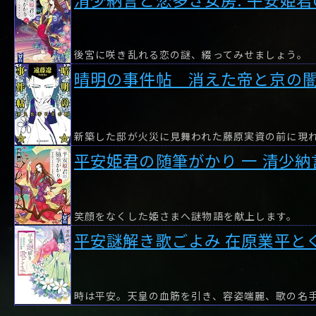
後宮に咲き乱れる恋の謎、綴ってみせましょう。
晴明の事件帖 消えた帝と京の
平安姫君の随筆がかり 一 清少
笑顔をなくした姫さまへ謎物語を献上します。
平安謎解き歌ごよみ 在原業平と