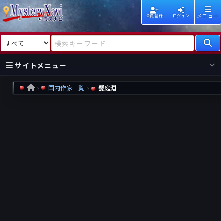
メニュー
会員登録
ログイン
検索対象
検索キーワード
サイトメニュー
国内作家一覧
饗庭淵
HOME
国内
海外
新着
新刊
作家
作家
レビュー
情報
国内
海外
受賞
新刊
ランキング
ランキング
作品
文庫
本日話題
情報
シリーズ
新刊
作品
まとめ
作品
高評価
近況話題
タグ
ランダム表示
要望
作品
一覧