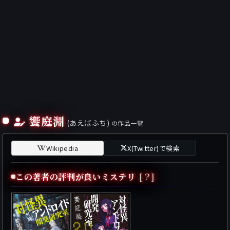
饗庭淵
(あえばふち)
の作品一覧
Wikipedia
X(Twitter)で検索
この著者の評判が良いミステリ
[？]