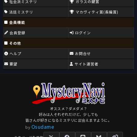
社会派ミステリ
ガラスの鍵賞
法廷ミステリ
マカヴィティ賞(長編賞)
会員機能
会員登録
ログイン
その他
ヘルプ
お問合せ
要望
サイト運営者
オススメ？ダメダメ？
好みは人それぞれだけど、少しでも
皆さんが好きになるミステリに出会えますように。
Osudame
by