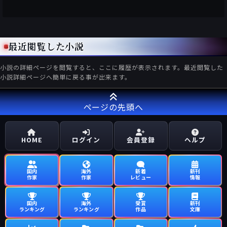
最近閲覧した小説
小説の詳細ページを閲覧すると、ここに履歴が表示されます。最近閲覧した
小説詳細ページへ簡単に戻る事が出来ます。
ページの先頭へ
HOME
ログイン
会員登録
ヘルプ
国内
海外
新着
新刊
作家
作家
レビュー
情報
国内
海外
受賞
新刊
ランキング
ランキング
作品
文庫