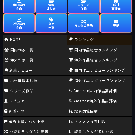
本日話題
情報
シリーズ
新刊
作品
まとめ
作品
高評価
近況話題
タグ
ランダム表示
要望
作品
一覧
HOME
ランキング
国内作家一覧
国内作品総合ランキング
海外作家一覧
海外作品総合ランキング
新着レビュー
国内作品レビューランキング
小説情報まとめ
海外作品レビューランキング
シリーズ作品
Amazon国内作品高評価
レビュアー
Amazon海外作品高評価
新着小説
総合閲覧回数
最近閲覧された小説
オススメ投票回数
小説をランダムに表示
読書した人が多い小説