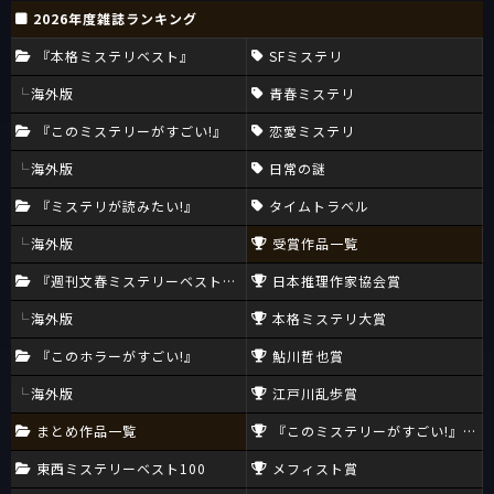
2026年度雑誌ランキング
『本格ミステリベスト』
SFミステリ
海外版
青春ミステリ
『このミステリーがすごい!』
恋愛ミステリ
海外版
日常の謎
『ミステリが読みたい!』
タイムトラベル
海外版
受賞作品一覧
『週刊文春ミステリーベスト10』
日本推理作家協会賞
海外版
本格ミステリ大賞
『このホラーがすごい!』
鮎川哲也賞
海外版
江戸川乱歩賞
まとめ作品一覧
『このミステリーがすごい!』大賞
東西ミステリーベスト100
メフィスト賞