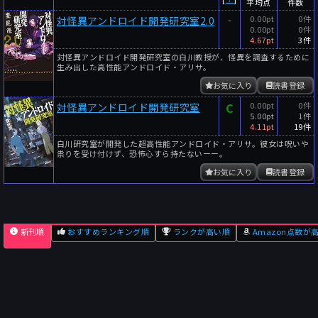
平均点
件数
-
0.00pt
0件
対怪異アンドロイド開発研究室2.0
0.00pt
0件
4.67pt
3件
対怪異アンドロイド開発研究室の白川教授が、怪異を調査するために
生み出した高性能アンドロイド・アリサ。
お気に入り
読書登録
C
0.00pt
0件
対怪異アンドロイド開発研究室
5.00pt
1件
4.11pt
19件
白川研究室が開発した超高性能アンドロイド・アリサ。彼女は呪いや
祟りを受け付けず、恐怖心すら持たないーー。
お気に入り
読書登録
新刊順
おすすめランキング順
ランクが高い順
Amazon点数が