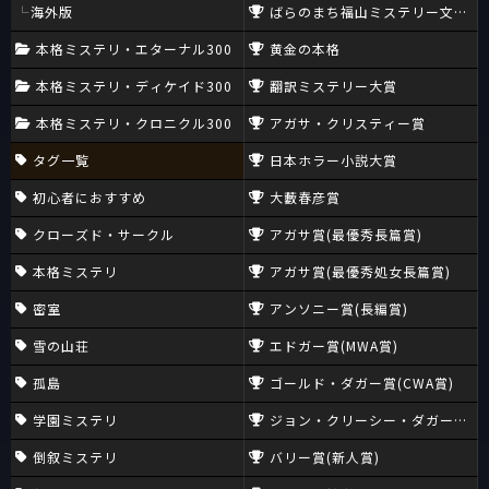
海外版
ばらのまち福山ミステリー文学新
本格ミステリ・エターナル300
黄金の本格
本格ミステリ・ディケイド300
翻訳ミステリー大賞
本格ミステリ・クロニクル300
アガサ・クリスティー賞
タグ一覧
日本ホラー小説大賞
初心者におすすめ
大藪春彦賞
クローズド・サークル
アガサ賞(最優秀長篇賞)
本格ミステリ
アガサ賞(最優秀処女長篇賞)
密室
アンソニー賞(長編賞)
雪の山荘
エドガー賞(MWA賞)
孤島
ゴールド・ダガー賞(CWA賞)
学園ミステリ
ジョン・クリーシー・ダガー賞(CW
倒叙ミステリ
バリー賞(新人賞)