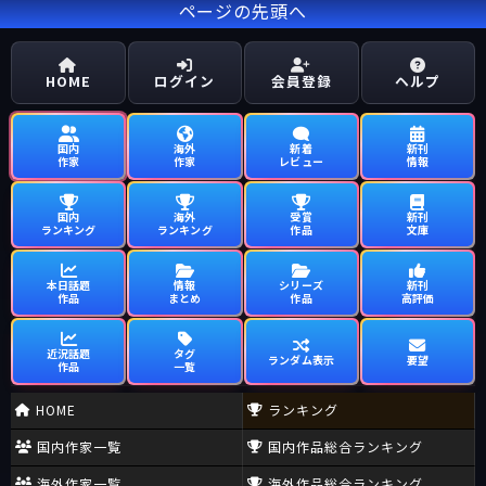
ページの先頭へ
HOME
ログイン
会員登録
ヘルプ
国内
海外
新着
新刊
作家
作家
レビュー
情報
国内
海外
受賞
新刊
ランキング
ランキング
作品
文庫
本日話題
情報
シリーズ
新刊
作品
まとめ
作品
高評価
近況話題
タグ
ランダム表示
要望
作品
一覧
HOME
ランキング
国内作家一覧
国内作品総合ランキング
海外作家一覧
海外作品総合ランキング