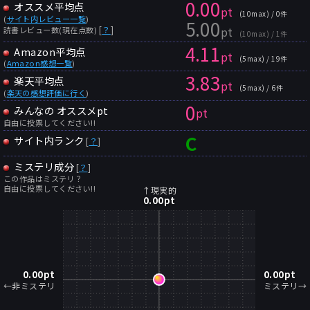
0.00
オススメ平均点
pt
(10max) / 0件
(
サイト内レビュー一覧
)
5.00
pt
[
？
]
読書レビュー数(現在点数)
(10max) / 1件
4.11
Amazon平均点
pt
(5max) / 19件
(
Amazon感想一覧
)
3.83
楽天平均点
pt
(5max) / 6件
(
楽天の感想評価に行く
)
0
みんなの オススメpt
pt
自由に投票してください!!
C
サイト内ランク
[
？
]
ミステリ成分
[
？
]
この作品はミステリ？
自由に投票してください!!
↑現実的
0.00
pt
0.00
pt
0.00
pt
←非ミステリ
ミステリ→