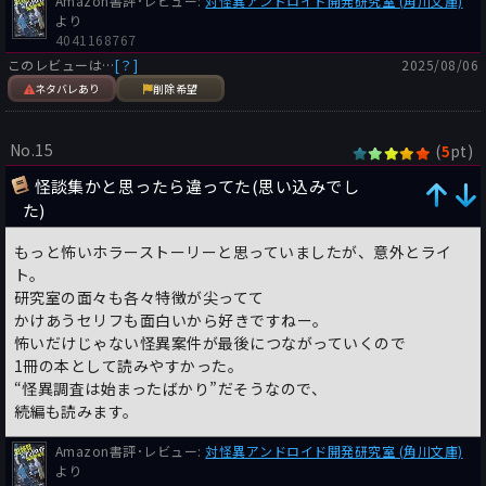
Amazon書評･レビュー:
対怪異アンドロイド開発研究室 (角川文庫)
より
4041168767
このレビューは…
[？]
2025/08/06
ネタバレあり
削除希望
No.15
(
pt)
5
怪談集かと思ったら違ってた(思い込みでし
た)
もっと怖いホラーストーリーと思っていましたが、意外とライ
ト。
研究室の面々も各々特徴が尖ってて
かけあうセリフも面白いから好きですねー。
怖いだけじゃない怪異案件が最後につながっていくので
1冊の本として読みやすかった。
“怪異調査は始まったばかり”だそうなので、
続編も読みます。
Amazon書評･レビュー:
対怪異アンドロイド開発研究室 (角川文庫)
より