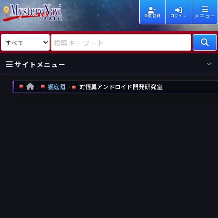
メニュー
会員登録
ログイン
検索対象
検索キーワード
サイトメニュー
饗庭淵
対怪異アンドロイド開発研究室
HOME
国内
海外
新着
新刊
作家
作家
レビュー
情報
国内
海外
受賞
新刊
ランキング
ランキング
作品
文庫
本日話題
情報
シリーズ
新刊
作品
まとめ
作品
高評価
近況話題
タグ
ランダム表示
要望
作品
一覧