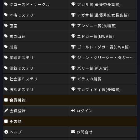
クローズド・サークル
アガサ賞(最優秀長篇賞)
本格ミステリ
アガサ賞(最優秀処女長篇賞)
密室
アンソニー賞(長編賞)
雪の山荘
エドガー賞(MWA賞)
孤島
ゴールド・ダガー賞(CWA賞)
学園ミステリ
ジョン・クリーシー・ダガー賞(CW
倒叙ミステリ
バリー賞(新人賞)
社会派ミステリ
ガラスの鍵賞
法廷ミステリ
マカヴィティ賞(長編賞)
会員機能
会員登録
ログイン
その他
ヘルプ
お問合せ