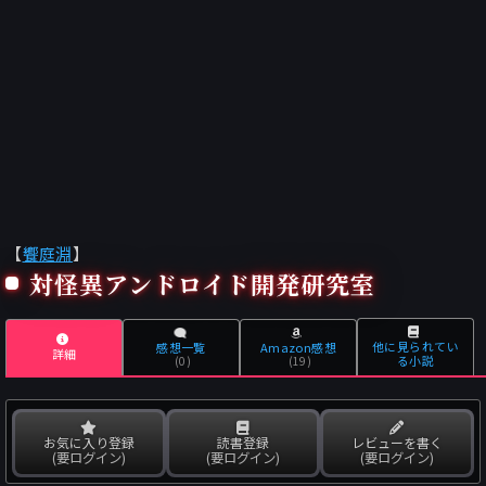
【
饗庭淵
】
対怪異アンドロイド開発研究室
他に見られてい
感想一覧
Amazon感想
詳細
る小説
(0)
(19)
お気に入り登録
読書登録
レビューを書く
(要ログイン)
(要ログイン)
(要ログイン)