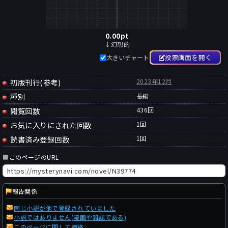
0.00
pt
↓幻想的
投票画面を開く
大きいチャート
初版刊行(参考)
2023年12月
種別
長編
閲覧回数
436回
お気に入りにされた回数
1
回
読書済み登録回数
1
回
■
このページのURL
報告関係
同じ小説が他で登録されていました
小説ではありません(漫画や雑誌である)
このページに関して連絡