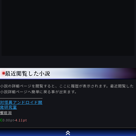
最近閲覧した小説
小説の詳細ページを閲覧すると、ここに履歴が表示されます。最近閲覧した
小説詳細ページへ簡単に戻る事が出来ます。
対怪異アンドロイド開
発研究室
饗庭淵
C
0.00pt
-
4.11pt