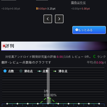
てください2
寝舟はやせ
-
-
B
0.00pt
-
0.00pt
9.00pt
-
3.25pt
0.00pt
-
5.00pt
もっとみる
評判
C
対怪異アンドロイド開発研究室
の評価:
0.00
/
10
点 レビュー
0
件。
ランク
書評･レビュー点数毎のグラフです
平均点
0.00
pt
点数
潜在点
点数
潜在点
1件
100.00%