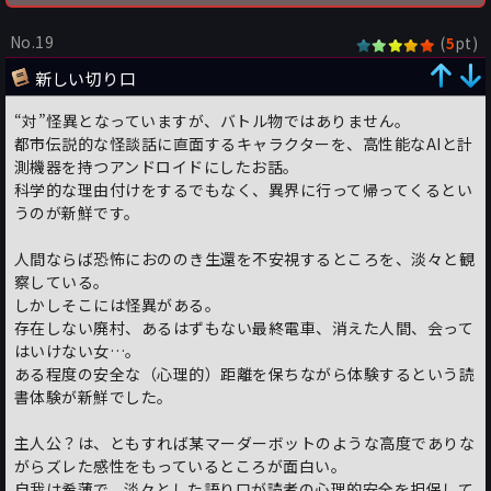
No.19
(
pt)
5
新しい切り口
“対”怪異となっていますが、バトル物ではありません。
都市伝説的な怪談話に直面するキャラクターを、高性能なAIと計
測機器を持つアンドロイドにしたお話。
科学的な理由付けをするでもなく、異界に行って帰ってくるとい
うのが新鮮です。
人間ならば恐怖におののき生還を不安視するところを、淡々と観
察している。
しかしそこには怪異がある。
存在しない廃村、あるはずもない最終電車、消えた人間、会って
はいけない女…。
ある程度の安全な（心理的）距離を保ちながら体験するという読
書体験が新鮮でした。
主人公？は、ともすれば某マーダーボットのような高度でありな
がらズレた感性をもっているところが面白い。
自我は希薄で、淡々とした語り口が読者の心理的安全を担保して