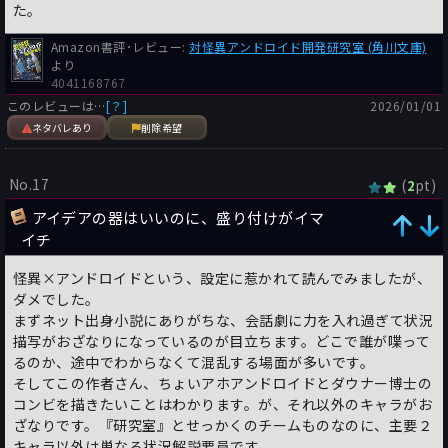
た。
Amazon書評･レビュー:
対怪異アンドロイド開発研究室 (角川文庫)
より
4041168767
このレビューは…
[？]
2026/01/01
ネタバレあり
削除希望
No.17
(
pt)
2
アイデアの器はいいのに、盛り付けがイマ
イチ
怪異×アンドロイドという、設定に惹かれて読んでみましたが、
ダメでした。
まずネット出身小説にありがちな、会話劇に力を入れ過ぎて状況
描写がおざなりになっているのが目立ちます。どこで誰が喋って
るのか、途中でわからなくて混乱する場面が多いです。
そしてこの作者さん、ちょいアホアンドロイドとダウナー博士の
コンビを描きたいことはわかります。が、それ以外のキャラがお
ざなりです。『研究室』とせっかくのチームものなのに、主要２
キャラ以外は単なる状況解説要員です。