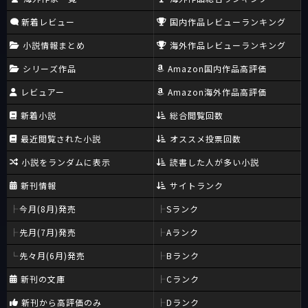
新着レビュー
国内作品レビューランキング
小説情報まとめ
海外作品レビューランキング
シリーズ作品
Amazon国内作品高評価
レビュアー
Amazon海外作品高評価
新着小説
総合閲覧回数
最近閲覧された小説
オススメ投票回数
小説をランダムに表示
読書した人が多い小説
新刊情報
サイトランク
今月(8月)発売
Sランク
先月(7月)発売
Aランク
先々月(6月)発売
Bランク
新刊の文庫
Cランク
新刊から高評価のみ
Dランク