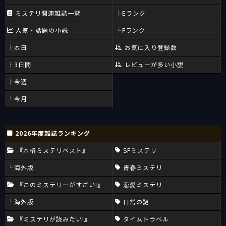
ミステリ関連雑誌一覧
Eランク
人気・話題の小説
Fランク
本日
お気に入り登録数
3日間
レビューが多い小説
今週
今月
2026年度雑誌ランキング
『本格ミステリベスト』
SFミステリ
海外版
青春ミステリ
『このミステリーがすごい!』
恋愛ミステリ
海外版
日常の謎
『ミステリが読みたい!』
タイムトラベル