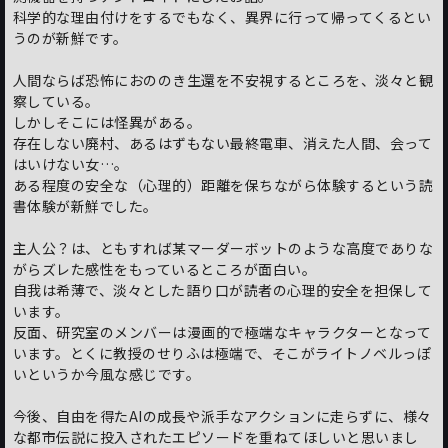
科学的な理由付けをするでもなく、異界に行って帰ってくるとい
うのが新鮮です。
人間ならば恐怖におののき生還を不安視するところを、淡々と観
察している。
しかしそこには怪異がある。
存在しない廃村、あるはずもない最終電車、消えた人間、会って
はいけない女…。
ある程度の安全な（心理的）距離を保ちながら体験するという読
書体験が新鮮でした。
主人公？は、ともすれば某マーダーボットのような高度でありな
がらズレた感性をもっているところが面白い。
自我は希薄で、淡々とした語り口が読者の心理的安全を担保して
います。
反面、研究室のメンバーは漫画的で極端なキャラクターとなって
います。とくに教授のせりふは極端で、そこがライトノベルっぽ
いというか今風な感じです。
今後、自由を得たAIの成長や派手なアクションに走らずに、様々
な都市伝説に投入されたエピソードを重ねてほしいと思いまし