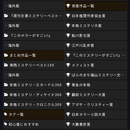
海外版
受賞作品一覧
『週刊文春ミステリーベスト10』
日本推理作家協会賞
海外版
本格ミステリ大賞
『このホラーがすごい!』
鮎川哲也賞
海外版
江戸川乱歩賞
まとめ作品一覧
『このミステリーがすごい!』大賞
東西ミステリーベスト100
メフィスト賞
海外版
ばらのまち福山ミステリー文学新
本格ミステリ・エターナル300
黄金の本格
本格ミステリ・ディケイド300
翻訳ミステリー大賞
本格ミステリ・クロニクル300
アガサ・クリスティー賞
タグ一覧
日本ホラー小説大賞
初心者におすすめ
大藪春彦賞