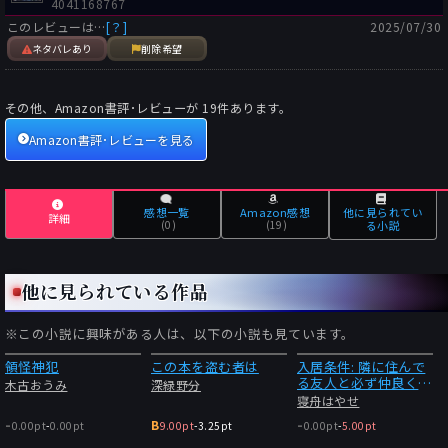
4041168767
このレビューは…
[？]
2025/07/30
ネタバレあり
削除希望
その他、Amazon書評･レビューが
19
件あります。
Amazon書評･レビューを見る
感想一覧
Amazon感想
他に見られてい
詳細
(0)
(19)
る小説
他に見られている作品
※この小説に興味がある人は、以下の小説も見ています。
領怪神犯
この本を盗む者は
入居条件: 隣に住んで
る友人と必ず仲良くし
木古おうみ
深緑野分
てください2
寝舟はやせ
-
-
B
0.00pt
-
0.00pt
9.00pt
-
3.25pt
0.00pt
-
5.00pt