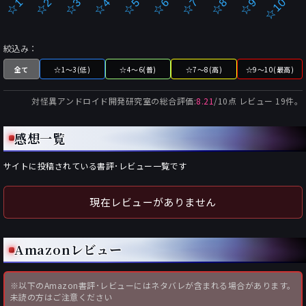
☆2
☆7
☆3
☆8
☆4
☆9
☆5
☆10
☆1
☆6
絞込み：
全て
☆1～3(低)
☆4～6(普)
☆7～8(高)
☆9～10(最高)
対怪異アンドロイド開発研究室
の総合評価:
8.21
/
10
点 レビュー
19
件。
感想一覧
サイトに投稿されている書評･レビュー一覧です
現在レビューがありません
Amazonレビュー
※以下のAmazon書評･レビューにはネタバレが含まれる場合があります。
未読の方はご注意ください