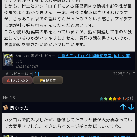
しかも、博士とアンドロイドによる怪異調査の動機や必然性が最
後までよくわかりません。一応、最後に収束はさせるわけです
が、じゃあこれまでの話はなんだったの？という感じ。アイデア
に話が引っ張られちゃんったんだと思います。
この小説は短編集の形をとっていますが、話が関連してるのか独
立しているのかがハッキリしません。異界の話を書きたいのか、
悪霊の話を書きたいのかがブレています。
Amazon書評･レビュー:
対怪異アンドロイド開発研究室 (角川文庫)
より
4041168767
このレビューは…
[？]
2025/10/17
ネタバレあり
削除希望
No.16
(
pt)
5
良かった
カクヨムで読みましたが、想像してたアリサ像が大分異なってい
て大変良きでした。できたらイメージ絵とかほしいですわ。