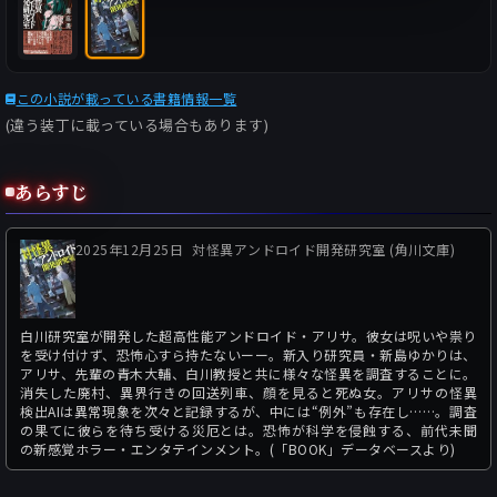
この小説が載っている書籍情報一覧
(違う装丁に載っている場合もあります)
あらすじ
2025年12月25日
対怪異アンドロイド開発研究室 (角川文庫)
白川研究室が開発した超高性能アンドロイド・アリサ。彼女は呪いや祟り
を受け付けず、恐怖心すら持たないーー。新入り研究員・新島ゆかりは、
アリサ、先輩の青木大輔、白川教授と共に様々な怪異を調査することに。
消失した廃村、異界行きの回送列車、顔を見ると死ぬ女。アリサの怪異
検出AIは異常現象を次々と記録するが、中には“例外”も存在し……。調査
の果てに彼らを待ち受ける災厄とは。恐怖が科学を侵蝕する、前代未聞
の新感覚ホラー・エンタテインメント。(「BOOK」データベースより)