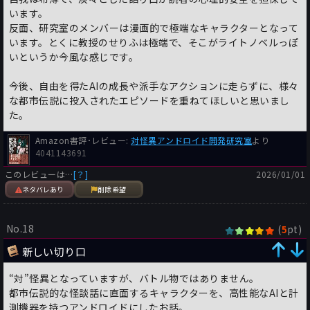
います。
反面、研究室のメンバーは漫画的で極端なキャラクターとなって
います。とくに教授のせりふは極端で、そこがライトノベルっぽ
いというか今風な感じです。
今後、自由を得たAIの成長や派手なアクションに走らずに、様々
な都市伝説に投入されたエピソードを重ねてほしいと思いまし
た。
Amazon書評･レビュー:
対怪異アンドロイド開発研究室
より
4041143691
このレビューは…
[？]
2026/01/01
ネタバレあり
削除希望
No.18
(
pt)
5
新しい切り口
“対”怪異となっていますが、バトル物ではありません。
都市伝説的な怪談話に直面するキャラクターを、高性能なAIと計
測機器を持つアンドロイドにしたお話。