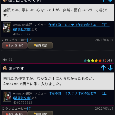
店頭では、手にはいらないですが、非常に面白いホラー小説で
す。
Amazon書評･レビュー:
作者不詳 ミステリ作家の読む本 （下）
(講談社文庫)
より
4062766221
このレビューは…
[？]
2021/03/19
ネタバレあり
削除希望
No.27
(
pt)
5
満足です
隠れた名作ですが、なかなか手に入らなかったものが、
Amazonで簡単に手に入りました。
Amazon書評･レビュー:
作者不詳 ミステリ作家の読む本 （上）
(講談社文庫)
より
4062766213
このレビューは…
[？]
2021/03/19
ネタバレあり
削除希望