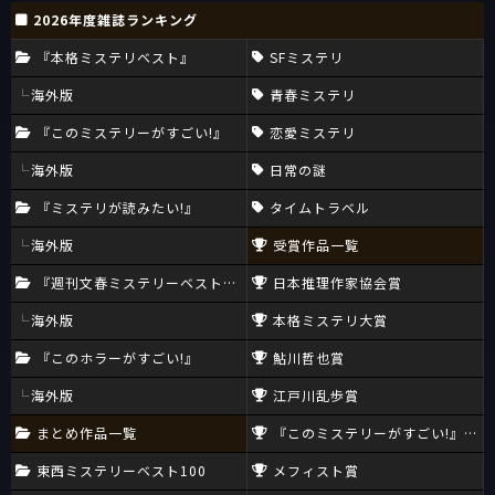
2026年度雑誌ランキング
『本格ミステリベスト』
SFミステリ
海外版
青春ミステリ
『このミステリーがすごい!』
恋愛ミステリ
海外版
日常の謎
『ミステリが読みたい!』
タイムトラベル
海外版
受賞作品一覧
『週刊文春ミステリーベスト10』
日本推理作家協会賞
海外版
本格ミステリ大賞
『このホラーがすごい!』
鮎川哲也賞
海外版
江戸川乱歩賞
まとめ作品一覧
『このミステリーがすごい!』大賞
東西ミステリーベスト100
メフィスト賞