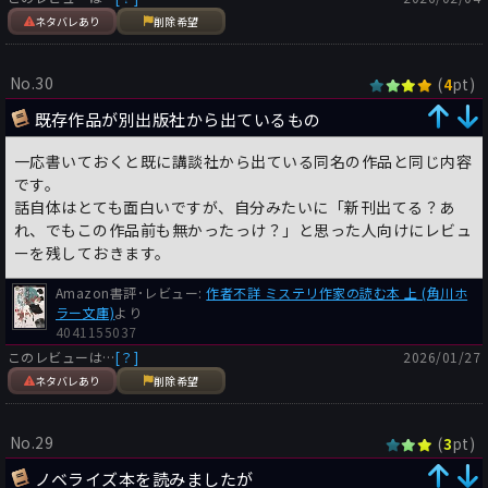
ネタバレあり
削除希望
No.30
(
pt)
4
既存作品が別出版社から出ているもの
一応書いておくと既に講談社から出ている同名の作品と同じ内容
です。
話自体はとても面白いですが、自分みたいに「新刊出てる？あ
れ、でもこの作品前も無かったっけ？」と思った人向けにレビュ
ーを残しておきます。
Amazon書評･レビュー:
作者不詳 ミステリ作家の読む本 上 (角川ホ
ラー文庫)
より
4041155037
このレビューは…
[？]
2026/01/27
ネタバレあり
削除希望
No.29
(
pt)
3
ノベライズ本を読みましたが