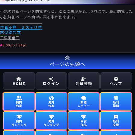
小説の詳細ページを閲覧すると、ここに履歴が表示されます。最近閲覧した
小説詳細ページへ簡単に戻る事が出来ます。
作者不詳 ミステリ作
家の読む本
三津田信三
A
8.00pt
-
3.94pt
ページの先頭へ
HOME
ログイン
会員登録
ヘルプ
国内
海外
新着
新刊
作家
作家
レビュー
情報
国内
海外
受賞
新刊
ランキング
ランキング
作品
文庫