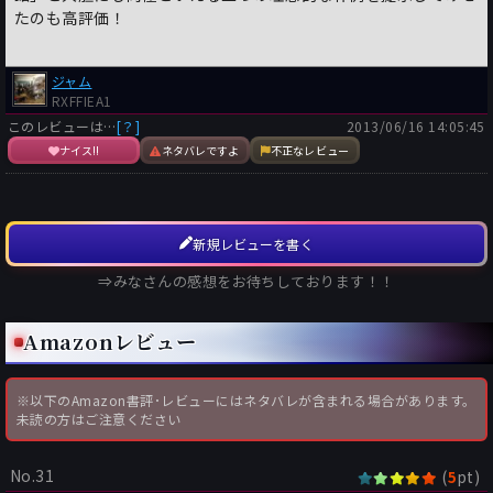
たのも高評価！
ジャム
RXFFIEA1
このレビューは…
[？]
2013/06/16 14:05:45
ナイス!!
ネタバレですよ
不正なレビュー
新規レビューを書く
⇒みなさんの感想をお待ちしております！！
Amazonレビュー
※以下のAmazon書評･レビューにはネタバレが含まれる場合があります。
未読の方はご注意ください
No.31
(
pt)
5