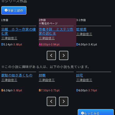
※シリーズ作品
作家三部作
1作目
2作目
3-1作目
※現在のページ
忌館 ホラー作家の棲
作者不詳 ミステリ作
蛇棺葬
む家
家の読む本
三津田信三
三津田信三
三津田信三
D
A
D
5.14pt
-
3.68pt
8.00pt
-
3.94pt
4.00pt
-
3.41pt
※この小説に興味がある人は、以下の小説も見ています。
厭魅の如き憑くもの
赫眼
凶宅
三津田信三
三津田信三
三津田信三
B
B
D
6.36pt
-
3.60pt
7.50pt
-
3.75pt
6.00pt
-
3.76pt
もっとみる