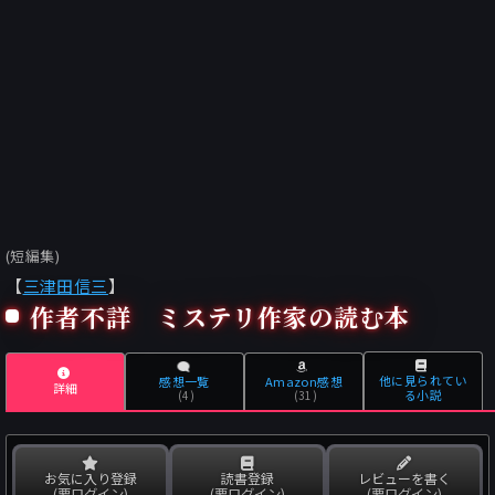
(短編集)
【
三津田信三
】
作者不詳 ミステリ作家の読む本
他に見られてい
感想一覧
Amazon感想
詳細
る小説
(4)
(31)
お気に入り登録
読書登録
レビューを書く
(要ログイン)
(要ログイン)
(要ログイン)