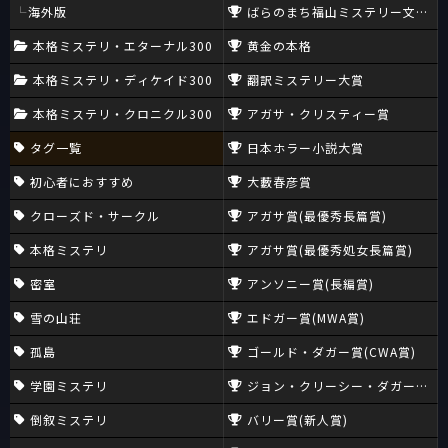
海外版
ばらのまち福山ミステリー文学新
本格ミステリ・エターナル300
黄金の本格
本格ミステリ・ディケイド300
翻訳ミステリー大賞
本格ミステリ・クロニクル300
アガサ・クリスティー賞
タグ一覧
日本ホラー小説大賞
初心者におすすめ
大藪春彦賞
クローズド・サークル
アガサ賞(最優秀長篇賞)
本格ミステリ
アガサ賞(最優秀処女長篇賞)
密室
アンソニー賞(長編賞)
雪の山荘
エドガー賞(MWA賞)
孤島
ゴールド・ダガー賞(CWA賞)
学園ミステリ
ジョン・クリーシー・ダガー賞(CW
倒叙ミステリ
バリー賞(新人賞)