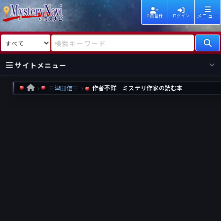
メニュー
会員登録
ログイン
検索対象
検索キーワード
サイトメニュー
三津田信三
作者不詳 ミステリ作家の読む本
HOME
国内
海外
新着
新刊
作家
作家
レビュー
情報
国内
海外
受賞
新刊
ランキング
ランキング
作品
文庫
本日話題
情報
シリーズ
新刊
作品
まとめ
作品
高評価
近況話題
タグ
ランダム表示
要望
作品
一覧