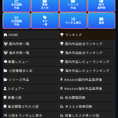
本日話題
情報
シリーズ
新刊
作品
まとめ
作品
高評価
近況話題
タグ
ランダム表示
要望
作品
一覧
HOME
ランキング
国内作家一覧
国内作品総合ランキング
海外作家一覧
海外作品総合ランキング
新着レビュー
国内作品レビューランキング
小説情報まとめ
海外作品レビューランキング
シリーズ作品
Amazon国内作品高評価
レビュアー
Amazon海外作品高評価
新着小説
総合閲覧回数
最近閲覧された小説
オススメ投票回数
小説をランダムに表示
読書した人が多い小説