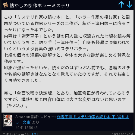
懐かしの傑作ホラーミステリ
この「ミステリ作家の読む本」と、「ホラー作家の棲む家」と副
題がついている作家シリーズの二作が、私が三津田信三に嵌るき
っかけになった本でした。
内容は「迷宮草子」という謎の同人誌に収録された七編を読み解
いていくうちに、語り手（三津田信三）自身も怪異に見舞われて
いくというメタ要素の強いミステリホラー。
七編の個々の短編の謎解きと、全体の大きな謎が楽しめる贅沢な
作品です。
印象が強かったせいか、読んだのはずいぶん前でも、各編のオチ
や名前の謎解きはなんとなく覚えていたのですが、それでも楽し
く再読できました。
帯に「全面改稿の決定版」とあり、加筆修正が行われているそう
ですが、講談社版と内容自体には大きな変更はないと思います
（たぶん）。
Amazon書評･レビュー:
作者不詳 ミステリ作家の読む本 下 (角川ホ
ラー文庫)
より
4041155045
このレビューは…
[？]
2026/02/04