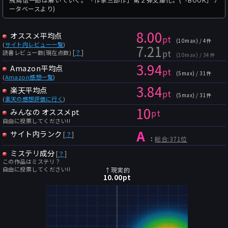
ータベースより)
8.00
オススメ平均点
pt
(10max) / 4件
(
サイト内レビュー一覧
)
7.21
pt
[
？
]
読書レビュー数(現在点数)
(10max) / 34件
3.94
Amazon平均点
pt
(5max) / 31件
(
Amazon感想一覧
)
3.84
楽天平均点
pt
(5max) / 31件
(
楽天の感想評価に行く
)
10
みんなの オススメpt
pt
自由に投票してください!!
A
サイト内ランク
[
？
]
：
総合:371位
ミステリ成分
[
？
]
この作品はミステリ？
自由に投票してください!!
↑現実的
10.00
pt