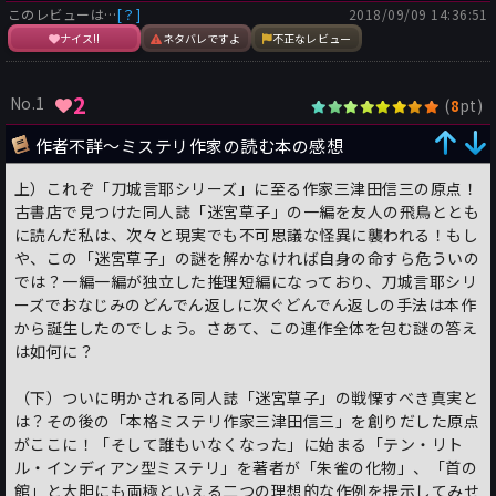
このレビューは…
[？]
2018/09/09 14:36:51
できる作品であると言えるでしょう。
ナイス!!
ネタバレですよ
不正なレビュー
2
No.1
(
pt)
8
▼以下、ネタバレ感想
※ネタバレの感想はログイン後閲覧できます。[
？
]
ログイン
作者不詳～ミステリ作家の読む本の感想
はこちら
上）これぞ「刀城言耶シリーズ」に至る作家三津田信三の原点！
古書店で見つけた同人誌「迷宮草子」の一編を友人の飛鳥ととも
に読んだ私は、次々と現実でも不可思議な怪異に襲われる！もし
や、この「迷宮草子」の謎を解かなければ自身の命すら危ういの
では？一編一編が独立した推理短編になっており、刀城言耶シリ
ーズでおなじみのどんでん返しに次ぐどんでん返しの手法は本作
から誕生したのでしょう。さあて、この連作全体を包む謎の答え
は如何に？
（下）ついに明かされる同人誌「迷宮草子」の戦慄すべき真実と
は？その後の「本格ミステリ作家三津田信三」を創りだした原点
がここに！「そして誰もいなくなった」に始まる「テン・リト
ル・インディアン型ミステリ」を著者が「朱雀の化物」、「首の
館」と大胆にも両極といえる二つの理想的な作例を提示してみせ