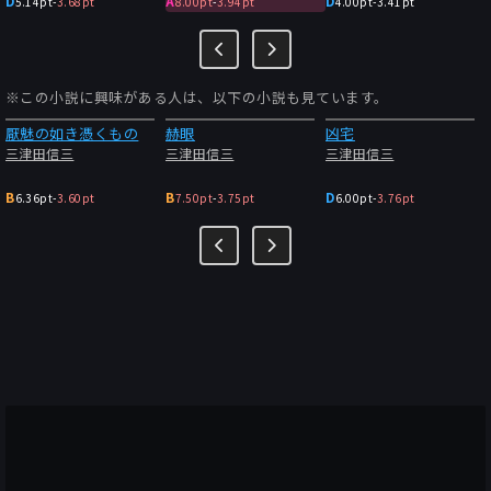
D
A
D
5.14pt
-
3.68pt
8.00pt
-
3.94pt
4.00pt
-
3.41pt
※この小説に興味がある人は、以下の小説も見ています。
厭魅の如き憑くもの
赫眼
凶宅
三津田信三
三津田信三
三津田信三
B
B
D
6.36pt
-
3.60pt
7.50pt
-
3.75pt
6.00pt
-
3.76pt