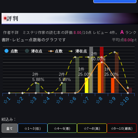
評判
A
作者不詳 ミステリ作家の読む本
の評価:
8.00
/
10
点 レビュー
4
件。
ランク
書評･レビュー点数毎のグラフです
平均点
8.00
pt
点数
潜在点
点数
潜在点
2件
50.00%
1件
1件
2件
2件
25.00%
25.00%
5.88%
5.88%
☆2
☆7
☆3
☆8
☆4
☆9
☆5
☆10
☆1
☆6
絞込み：
全て
☆1～3(低)
☆4～6(普)
☆7～8(高)
☆9～10(最高)