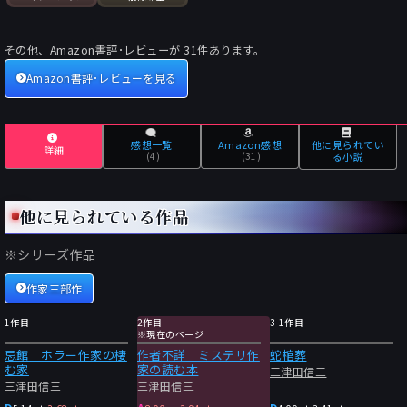
その他、Amazon書評･レビューが
31
件あります。
Amazon書評･レビューを見る
感想一覧
Amazon感想
他に見られてい
詳細
(4)
(31)
る小説
他に見られている作品
※シリーズ作品
作家三部作
1作目
2作目
3-1作目
※現在のページ
忌館 ホラー作家の棲
作者不詳 ミステリ作
蛇棺葬
む家
家の読む本
三津田信三
三津田信三
三津田信三