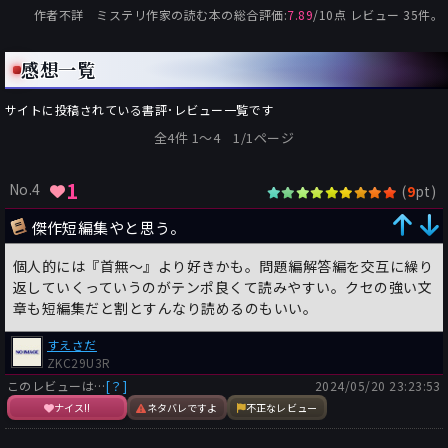
作者不詳 ミステリ作家の読む本
の総合評価:
7.89
/
10
点 レビュー
35
件。
感想一覧
サイトに投稿されている書評･レビュー一覧です
全4件 1〜4 1/1ページ
1
No.4
(
pt)
9
傑作短編集やと思う。
個人的には『首無〜』より好きかも。問題編解答編を交互に繰り
返していくっていうのがテンポ良くて読みやすい。クセの強い文
章も短編集だと割とすんなり読めるのもいい。
すえさだ
ZKC29U3R
このレビューは…
[？]
2024/05/20 23:23:53
ナイス!!
ネタバレですよ
不正なレビュー