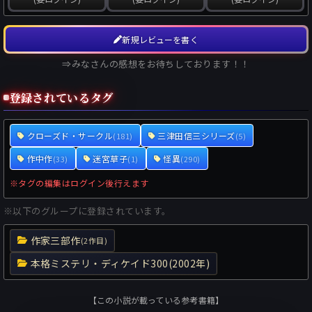
新規レビューを書く
⇒みなさんの感想をお待ちしております！！
登録されているタグ
クローズド・サークル
三津田信三シリーズ
(181)
(5)
作中作
迷宮草子
怪異
(33)
(1)
(290)
※タグの編集はログイン後行えます
※以下のグループに登録されています。
作家三部作
(2作目)
本格ミステリ・ディケイド300(2002年)
【この小説が載っている参考書籍】