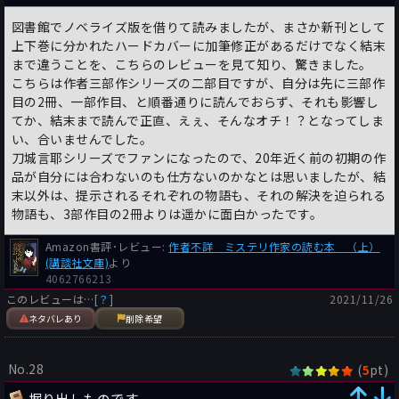
図書館でノベライズ版を借りて読みましたが、まさか新刊として
上下巻に分かれたハードカバーに加筆修正があるだけでなく結末
まで違うことを、こちらのレビューを見て知り、驚きました。
こちらは作者三部作シリーズの二部目ですが、自分は先に三部作
目の2冊、一部作目、と順番通りに読んでおらず、それも影響し
てか、結末まで読んで正直、えぇ、そんなオチ！？となってしま
い、合いませんでした。
刀城言耶シリーズでファンになったので、20年近く前の初期の作
品が自分には合わないのも仕方ないのかなとは思いましたが、結
末以外は、提示されるそれぞれの物語も、それの解決を迫られる
物語も、3部作目の2冊よりは遥かに面白かったです。
Amazon書評･レビュー:
作者不詳 ミステリ作家の読む本 （上）
(講談社文庫)
より
4062766213
このレビューは…
[？]
2021/11/26
ネタバレあり
削除希望
No.28
(
pt)
5
掘り出しものです。