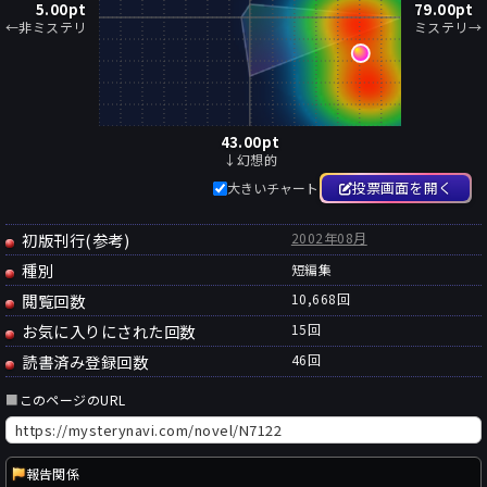
5.00
pt
79.00
pt
←非ミステリ
ミステリ→
43.00
pt
↓幻想的
投票画面を開く
大きいチャート
初版刊行(参考)
2002年08月
種別
短編集
閲覧回数
10,668回
お気に入りにされた回数
15
回
読書済み登録回数
46
回
■
このページのURL
報告関係