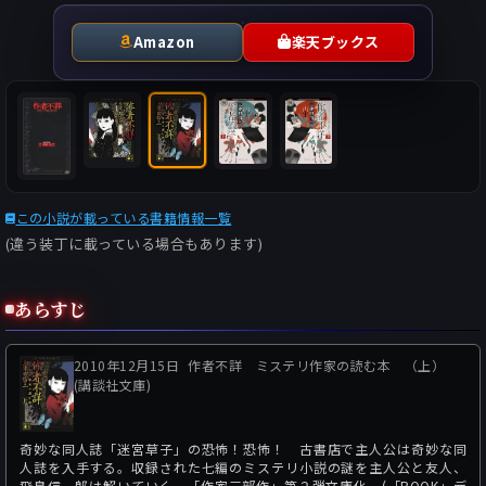
Amazon
楽天ブックス
この小説が載っている書籍情報一覧
(違う装丁に載っている場合もあります)
あらすじ
2010年12月15日
作者不詳 ミステリ作家の読む本 （上）
(講談社文庫)
奇妙な同人誌「迷宮草子」の恐怖！恐怖！ 古書店で主人公は奇妙な同
人誌を入手する。収録された七編のミステリ小説の謎を主人公と友人、
飛鳥信一郎は解いていく。「作家三部作」第２弾文庫化。(「BOOK」デ