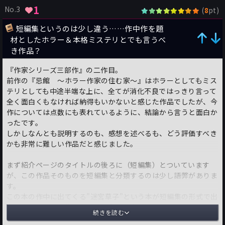
1
No.3
(
pt)
8
短編集というのは少し違う……作中作を題
材としたホラー＆本格ミステリとでも言うべ
き作品？
『作家シリーズ三部作』の二作目。
前作の『忌館 ～ホラー作家の住む家～』はホラーとしてもミス
テリとしても中途半端な上に、全てが消化不良ではっきり言って
全く面白くもなければ納得もいかないと感じた作品でしたが、今
作については点数にも表れているように、結論から言うと面白か
ったです。
しかしなんとも説明するのも、感想を述べるも、どう評価すべき
かも非常に難しい作品だと感じました。
まず紹介ページのタイトルの後ろに（短編集）とついています
が、この作品そのものを短編集と分類するのは少し語弊がありま
す。
この本の作中に出てくる”迷宮草子”という本が短編集の形式で出
来ており、その一作一作の謎を主人公達が解き明かしていくとい
続きを読む
う、作中作形式の話になります。（ややこしいですが）