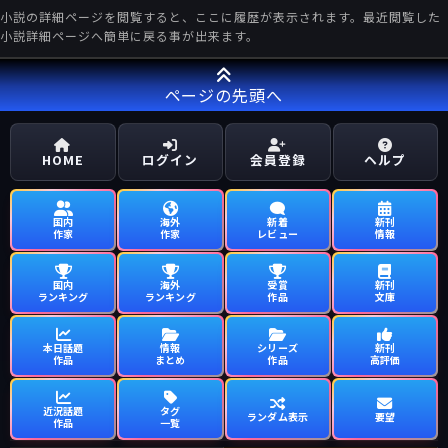
小説の詳細ページを閲覧すると、ここに履歴が表示されます。最近閲覧した
小説詳細ページへ簡単に戻る事が出来ます。
ページの先頭へ
HOME
ログイン
会員登録
ヘルプ
国内
海外
新着
新刊
作家
作家
レビュー
情報
国内
海外
受賞
新刊
ランキング
ランキング
作品
文庫
本日話題
情報
シリーズ
新刊
作品
まとめ
作品
高評価
近況話題
タグ
ランダム表示
要望
作品
一覧