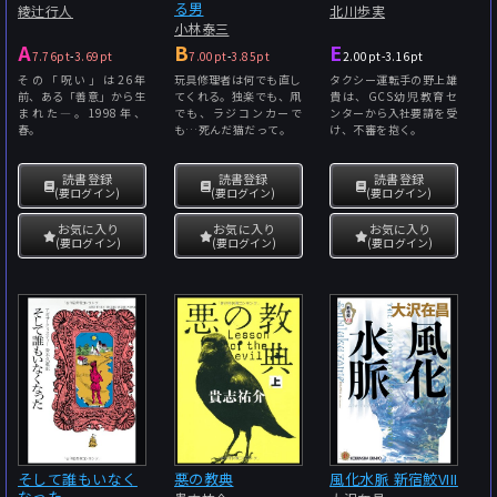
る男
綾辻行人
北川歩実
小林泰三
A
B
E
7.76pt
-
3.69pt
7.00pt
-
3.85pt
2.00pt
-
3.16pt
その「呪い」は26年
玩具修理者は何でも直し
タクシー運転手の野上雄
前、ある「善意」から生
てくれる。独楽でも、凧
貴は、GCS幼児教育セ
まれた―。1998年、
でも、ラジコンカーで
ンターから入社要請を受
春。
も…死んだ猫だって。
け、不審を抱く。
読書登録
読書登録
読書登録
(要ログイン)
(要ログイン)
(要ログイン)
お気に入り
お気に入り
お気に入り
(要ログイン)
(要ログイン)
(要ログイン)
そして誰もいなく
悪の教典
風化水脈 新宿鮫VIII
なった