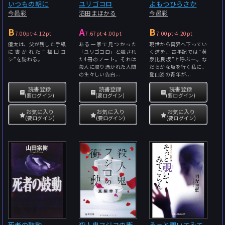
いつもの朝に
ユリゴコロ
よもつひらさか
今邑彩
沼田まほかる
今邑彩
B
A
B
7.00pt
-
4.12pt
7.67pt
-
4.00pt
7.00pt
-
4.20pt
優太は、父が残した手紙
ある一家で見つかった
現世から冥界へ下ってい
に書かれた“福田ヨ
「ユリゴコロ」と題され
く道を、古事記では“黄
シ”を訪ねる。
た4冊のノート。それは
泉比良坂”と呼ぶ―。な
殺人に取り憑かれた人間
だらかな坂を行く私に、
の生々しい告白...
登山姿の青年が...
読書登録
読書登録
読書登録
(要ログイン)
(要ログイン)
(要ログイン)
お気に入り
お気に入り
お気に入り
(要ログイン)
(要ログイン)
(要ログイン)
死者の鼓動
殺人鬼フジコの衝
そっと覗いてみて