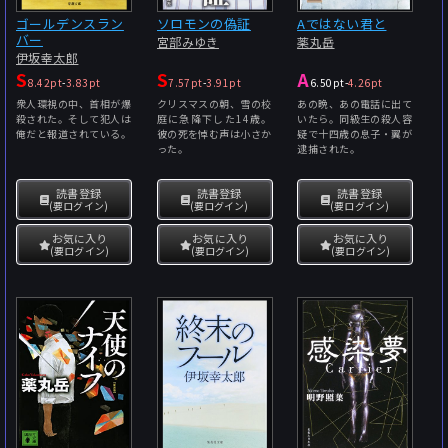
ゴールデンスラン
ソロモンの偽証
Aではない君と
バー
宮部みゆき
薬丸岳
伊坂幸太郎
S
S
A
8.42pt
-
3.83pt
7.57pt
-
3.91pt
6.50pt
-
4.26pt
衆人環視の中、首相が爆
クリスマスの朝、雪の校
あの晩、あの電話に出て
殺された。そして犯人は
庭に急降下した14歳。
いたら。同級生の殺人容
俺だと報道されている。
彼の死を悼む声は小さか
疑で十四歳の息子・翼が
った。
逮捕された。
読書登録
読書登録
読書登録
(要ログイン)
(要ログイン)
(要ログイン)
お気に入り
お気に入り
お気に入り
(要ログイン)
(要ログイン)
(要ログイン)