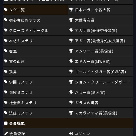
タグ一覧
日本ホラー小説大賞
初心者におすすめ
大藪春彦賞
クローズド・サークル
アガサ賞(最優秀長篇賞)
本格ミステリ
アガサ賞(最優秀処女長篇賞)
密室
アンソニー賞(長編賞)
雪の山荘
エドガー賞(MWA賞)
孤島
ゴールド・ダガー賞(CWA賞)
学園ミステリ
ジョン・クリーシー・ダガー賞(CW
倒叙ミステリ
バリー賞(新人賞)
社会派ミステリ
ガラスの鍵賞
法廷ミステリ
マカヴィティ賞(長編賞)
会員機能
会員登録
ログイン