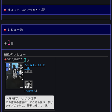
オススメしたい作家や小説
レビュー数
1
全
件
最近のレビュー
2
2013/06/07
pt
人を殺す、という
仕事
大石圭
(
ゆかぴち
)
人を殺す、という仕事
この作家の作品に出てくる女性は、同じ
タイプばっかし。華奢で細くて、黒...