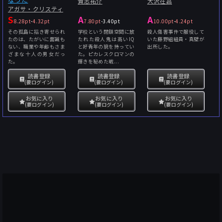
貴志祐介
大沢在昌
アガサ・クリスティ
S
A
A
8.28pt
-
4.32pt
7.80pt
-
3.40pt
10.00pt
-
4.24pt
その孤島に招き寄せられ
学校という閉鎖空間に放
殺人傷害事件で服役して
たのは、たがいに面識も
たれた殺人鬼は高いIQ
いた藤野組組員・真壁が
ない、職業や年齢もさま
と好青年の貌を持ってい
出所した。
ざまな十人の男女だっ
た。ピカレスクロマンの
た。
輝きを秘めた戦...
読書登録
読書登録
読書登録
(要ログイン)
(要ログイン)
(要ログイン)
お気に入り
お気に入り
お気に入り
(要ログイン)
(要ログイン)
(要ログイン)