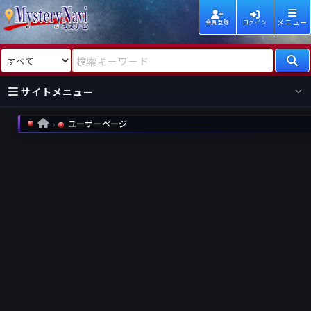
メニュー
会員登録
ログイン
検索対象
検索キーワード
サイトメニュー
ユーザーページ
HOME
国内
海外
新着
新刊
作家
作家
レビュー
情報
国内
海外
受賞
新刊
ランキング
ランキング
作品
文庫
本日話題
情報
シリーズ
新刊
作品
まとめ
作品
高評価
近況話題
タグ
ランダム表示
要望
作品
一覧