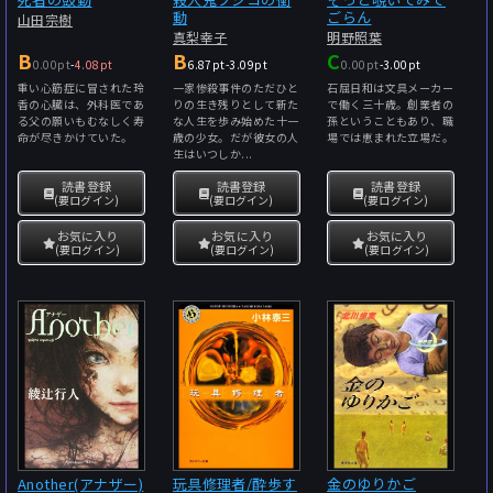
動
ごらん
山田宗樹
真梨幸子
明野照葉
B
B
C
0.00pt
-
4.08pt
6.87pt
-
3.09pt
0.00pt
-
3.00pt
重い心筋症に冒された玲
一家惨殺事件のただひと
石屈日和は文具メーカー
香の心臓は、外科医であ
りの生き残りとして新た
で働く三十歳。創業者の
る父の願いもむなしく寿
な人生を歩み始めた十一
孫ということもあり、職
命が尽きかけていた。
歳の少女。だが彼女の人
場では恵まれた立場だ。
生はいつしか...
読書登録
読書登録
読書登録
(要ログイン)
(要ログイン)
(要ログイン)
お気に入り
お気に入り
お気に入り
(要ログイン)
(要ログイン)
(要ログイン)
Another(アナザー)
玩具修理者/酔歩す
金のゆりかご