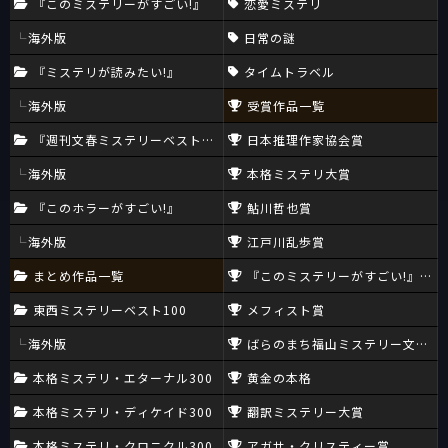
『このミステリーがすごい!』
恋愛ミステリ
海外版
日常の謎
『ミステリが読みたい!』
タイムトラベル
海外版
受賞作品一覧
『週刊文春ミステリーベスト10』
日本推理作家協会賞
海外版
本格ミステリ大賞
『このホラーがすごい!』
鮎川哲也賞
海外版
江戸川乱歩賞
まとめ作品一覧
『このミステリーがすごい!』大賞
東西ミステリーベスト100
メフィスト賞
海外版
ばらのまち福山ミステリー文学新
本格ミステリ・エターナル300
黄金の本格
本格ミステリ・ディケイド300
翻訳ミステリー大賞
本格ミステリ・クロニクル300
アガサ・クリスティー賞