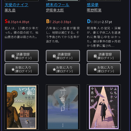
天使のナイフ
終末のフール
感染夢
薬丸岳
伊坂幸太郎
明野照葉
S
B
D
8.35pt
-
4.09pt
7.25pt
-
3.59pt
0.00pt
-
2.57pt
犯人は、13歳の少年だ
八年後に小惑星が衝突
阿南隼人の従兄・渓輔
った。娘の目の前で、桧
し、地球は滅亡する。そ
が、妻と子供二人を道連
山貴志の妻は殺された。
う予告されてから五年が
れに無理心中をはかっ
過ぎた頃。
た。彼は事件の数ヶ月前
から悪夢に魘され...
読書登録
読書登録
読書登録
(要ログイン)
(要ログイン)
(要ログイン)
お気に入り
お気に入り
お気に入り
(要ログイン)
(要ログイン)
(要ログイン)