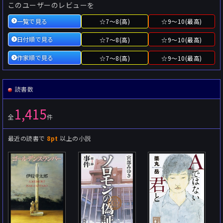
このユーザーのレビューを
一覧で見る
☆7～8(高)
☆9～10(最高)
日付順で見る
☆7～8(高)
☆9～10(最高)
作家順で見る
☆7～8(高)
☆9～10(最高)
読書数
1,415
全
件
最近の読書で
8pt
以上の小説