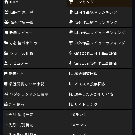
HOME
ランキング
国内作家一覧
国内作品総合ランキング
海外作家一覧
海外作品総合ランキング
新着レビュー
国内作品レビューランキング
小説情報まとめ
海外作品レビューランキング
シリーズ作品
Amazon国内作品高評価
レビュアー
Amazon海外作品高評価
新着小説
総合閲覧回数
最近閲覧された小説
オススメ投票回数
小説をランダムに表示
読書した人が多い小説
新刊情報
サイトランク
今月(8月)発売
Sランク
先月(7月)発売
Aランク
先々月(6月)発売
Bランク