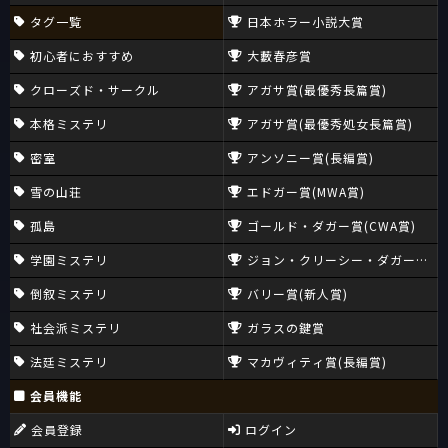
タグ一覧
日本ホラー小説大賞
初心者におすすめ
大藪春彦賞
クローズド・サークル
アガサ賞(最優秀長篇賞)
本格ミステリ
アガサ賞(最優秀処女長篇賞)
密室
アンソニー賞(長編賞)
雪の山荘
エドガー賞(MWA賞)
孤島
ゴールド・ダガー賞(CWA賞)
学園ミステリ
ジョン・クリーシー・ダガー賞(CW
倒叙ミステリ
バリー賞(新人賞)
社会派ミステリ
ガラスの鍵賞
法廷ミステリ
マカヴィティ賞(長編賞)
会員機能
会員登録
ログイン