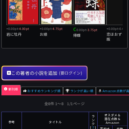
-
-
C
-
0.00pt
-
4.00pt
0.00pt
-
4.75pt
0.00pt
-
0.00p
0.00pt
-
3.75pt
岩に牡丹
お順
恋ほおずき
帰蝶
版
この著者の小説を追加
(要ログイン)
新刊順
おすすめランキング順
ランクが高い順
Amazon点数が
全8件 1〜8 1/1ページ
オスダメ＆
ラ
潜在点数＆
ン
参考
タイトル
Amazon
ク
[
？
]
平均点
件数