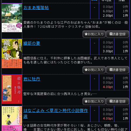
-
0.00pt
0件
おまあ推理帖
6.00pt
1件
2.00pt
1件
愛嬌のかたまりのような江戸のおばあちゃん“おまあ”が解くのは…殺
人事件！？2026年はアガサ・クリスティ没後50年。
お気に入り
読書登録
-
0.00pt
0件
織部の妻
0.00pt
0件
3.00pt
1件
織田信長に仕え、千利休に師事した古田織部。武人であり茶人として
も名を遺した彼にはたったひとりの妻がいた。
お気に入り
読書登録
-
0.00pt
0件
岩に牡丹
0.00pt
0件
4.00pt
1件
堅牢な洋風建築の前に立つ西洋人らしき男女――。
お気に入り
読書登録
-
0.00pt
0件
はなごよみ ＜草花＞時代小説傑作
0.00pt
0件
選
4.00pt
1件
いま話題の女性時代作家が勢ぞろい！桜、あじさい、朝顔、菊、
椿……言葉にできない思いを花に託した、美しくも切ない時代小説ア