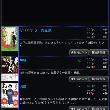
-
0.00pt
0件
恋ほおずき 完全版
8.00pt
1件
0.00pt
0件
江戸は浅草田原町。恋の痛みをいやしてくれる若き「女医者」がい
た。
お気に入り
読書登録
C
0.00pt
0件
帰蝶
0.00pt
0件
3.75pt
8件
“蝮"の斎藤道三の娘で、織田信長の正室・帰蝶。
お気に入り
読書登録
-
0.00pt
0件
お順
0.00pt
0件
4.75pt
4件
勝家の末っ子、お順は愛らしい容姿とは裏腹に気性が激しく、兄の麟
太郎(のちの勝海舟)から可愛がられて育つ。
お気に入り
読書登録