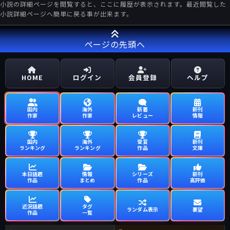
小説の詳細ページを閲覧すると、ここに履歴が表示されます。最近閲覧した
小説詳細ページへ簡単に戻る事が出来ます。
ページの先頭へ
HOME
ログイン
会員登録
ヘルプ
国内
海外
新着
新刊
作家
作家
レビュー
情報
国内
海外
受賞
新刊
ランキング
ランキング
作品
文庫
本日話題
情報
シリーズ
新刊
作品
まとめ
作品
高評価
近況話題
タグ
ランダム表示
要望
作品
一覧