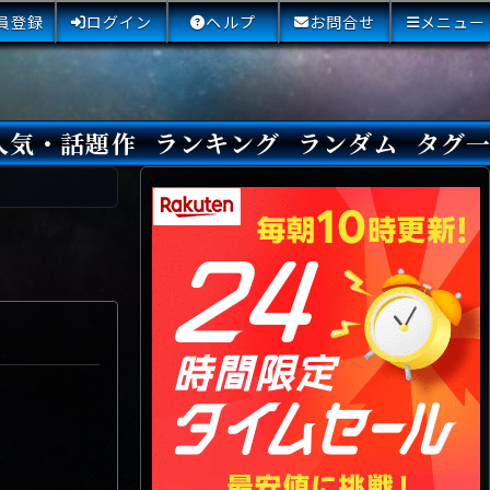
員登録
ログイン
ヘルプ
お問合せ
メニュー
人気・話題作
ランキング
ランダム
タグ
本日
3日間
今週
今月
最近閲覧された小説
国内総合ランキング
海外総合ランキング
Amazon国内作品高評価
Amazon海外作品高評価
国内作品高評価
海外作品高評価
閲覧回数
オススメ投票回数
読書した人が多い小説
サイトランク
Sランク
Aランク
Bランク
Cランク
Dランク
Eランク
Fランク
初心者におすすめ
クローズド・サー
本格ミステリ
青春ミステリ
学園ミステリ
日常の謎
SFミステリ
倒叙ミステリ
警察小説
映画化
ドラマ化
その他をもっとみ