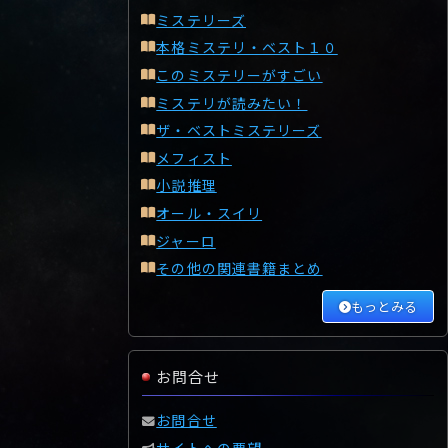
ミステリーズ
本格ミステリ・ベスト１０
このミステリーがすごい
ミステリが読みたい！
ザ・ベストミステリーズ
メフィスト
小説推理
オール・スイリ
ジャーロ
その他の関連書籍まとめ
もっとみる
お問合せ
お問合せ
サイトへの要望