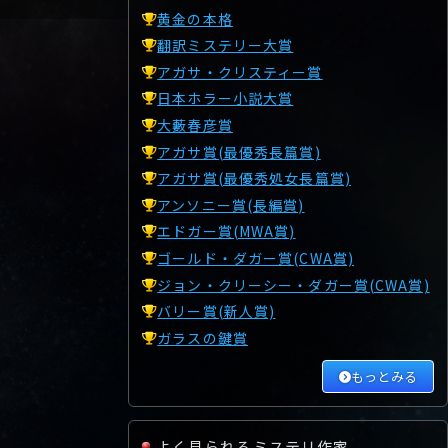
黄金の本格
翻訳ミステリー大賞
アガサ・クリスティー賞
日本ホラー小説大賞
大藪春彦賞
アガサ賞(最優秀長篇賞)
アガサ賞(最優秀処女長篇賞)
アンソニー賞(長編賞)
エドガー賞(MWA賞)
ゴールド・ダガー賞(CWA賞)
ジョン・クリーシー・ダガー賞(CWA賞)
バリー賞(新人賞)
ガラスの鍵賞
もっとみる
よく見られるミステリ作家