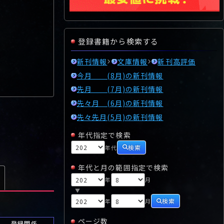
登録書籍から検索する
新刊情報
文庫情報
新刊高評価
今月 (8月)の新刊情報
先月 (7月)の新刊情報
先々月 (6月)の新刊情報
先々先月(5月)の新刊情報
年代指定で検索
検索
年代
年代と月の範囲指定で検索
年
月
▼
検索
年
月
ページ数
登録関係