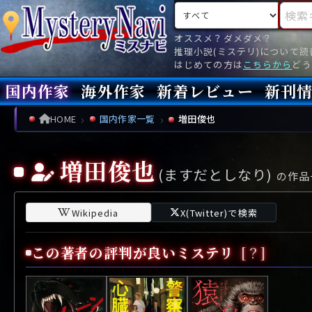
検索対象
検索キ
オススメ？ダメダメ？
推理小説(ミステリ)について
はじめての方は
こちらから
どう
国内作家
海外作家
新着レビュー
新刊
新刊
文庫
新刊
今月(
先月(
先々月
あ行
あ
い
ア行
う
ア
え
イ
お
ウ
エ
オ
HOME
国内作家一覧
増田俊也
か行
か
き
カ行
く
カ
け
キ
こ
ク
ケ
コ
増田俊也
(ますだとしなり)
さ行
さ
し
サ行
す
サ
せ
シ
そ
ス
セ
ソ
の作品
た行
た
ち
タ行
つ
タ
て
チ
と
ツ
テ
ト
Wikipedia
X(Twitter)で検索
な行
な
に
ナ行
ぬ
ナ
ね
ニ
の
ヌ
ネ
ノ
この著者の評判が良いミステリ
[？]
は行
は
ひ
ハ行
ふ
ハ
へ
ヒ
ほ
フ
ヘ
ホ
ま行
ま
み
マ行
む
マ
め
ミ
も
ム
メ
モ