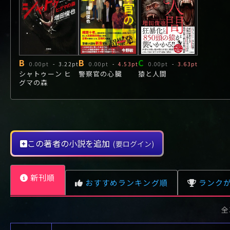
や行
や
ヤ行
ゆ
ヤ
よ
ユ
ヨ
ら行
ら
り
ラ行
る
ラ
れ
リ
ろ
ル
レ
ロ
わ行
わ
ワ行
ワ
B
B
C
0.00pt
-
3.22pt
0.00pt
-
4.53pt
0.00pt
-
3.63pt
シャトゥーン ヒ
警察官の心臓
猿と人間
グマの森
この著者の小説を追加
(要ログイン)
新刊順
おすすめランキング順
ランク
全
レビュー数が多い順
タイトル順