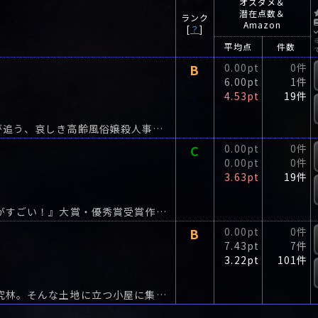
オスダメ＆
潜在点数＆
ランク
Amazon
[
？
]
平均点
件数
B
0.00pt
0件
6.00pt
1件
4.53pt
19件
構想十年。愛知県警エース刑事と岡崎署変人刑事が追う、哀しき高齢風俗嬢殺人事件。
C
0.00pt
0件
0.00pt
0件
3.63pt
19件
『シャトゥーン ヒグマの森』（『このミステリーがすごい！』大賞・優秀賞受賞作）、『木村政彦はなぜ力道山を殺さなかったのか』（大宅壮一ノンフィクション賞＆新潮ドキュメント賞受賞作）...
B
0.00pt
0件
7.43pt
7件
3.22pt
101件
マイナス40度も珍しくない極寒の北海道・天塩研究林。そんな土地に立つ小屋に集まった、学者や仲間たち。