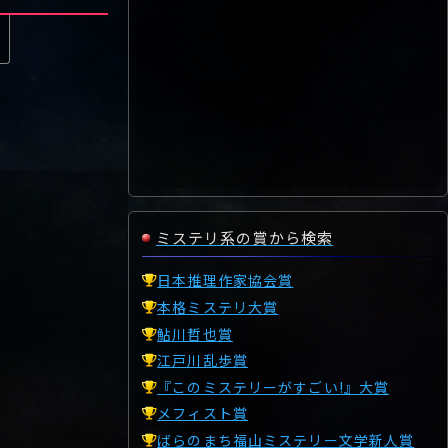
ミステリ系の賞から検索
日本推理作家協会賞
本格ミステリ大賞
鮎川哲也賞
江戸川乱歩賞
『このミステリーがすごい!』大賞
メフィスト賞
ばらのまち福山ミステリー文学新人賞