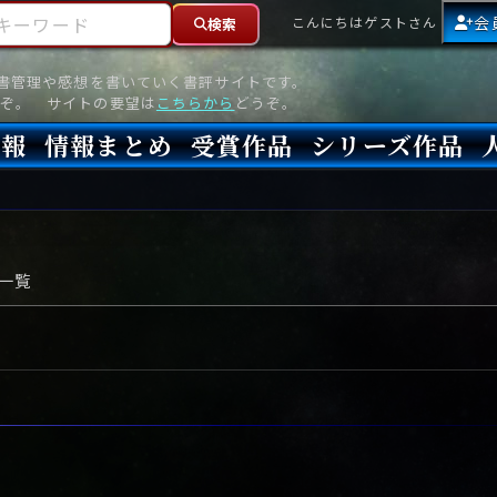
ーワード
会
こんにちはゲストさん
検索
読書管理や感想を書いていく書評サイトです。
ぞ。 サイトの要望は
こちらから
どうぞ。
情報
情報まとめ
受賞作品
シリーズ作品
情報
新刊
高評価
8月)発売
7月)発売
(6月)発売
『本格ミステリベスト』2026年版
『本格ミステリベスト』(海外)
『このミステリーがすごい!』2026年版
『このミステリーがすごい!』(海外)
『ミステリが読みたい!』2026年版
『ミステリが読みたい!』(海外)
『週刊文春ミステリーベスト10』2025年版
『週刊文春ミステリーベスト10』(海外)
本格ミステリ・エターナル300
本格ミステリ・ディケイド300
本格ミステリ・クロニクル300
ミステリー・リーグ
東西ミステリーベスト100 2012年版(国内)
東西ミステリーベスト100 2012年版(海外)
日本推理作家協会賞
本格ミステリ大賞
鮎川哲也賞
横溝正史ミステリ大賞
江戸川乱歩賞
メフィスト賞
『このミステリーがすごい!』大賞
アンソニー賞(長編賞)
エドガー賞(MWA賞)
ゴールド・ダガー賞(CWA賞)
バリー賞(長編賞)
ガラスの鍵賞
その他をもっとみる
その他をもっとみる
一覧