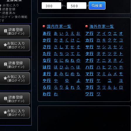
検索
:お気に入り
P
P
～
:読書登録
:読書済み
※ログイン後の機能
です
国内作家一覧
海外作家一覧
読書登録
あ行
あ
い
う
え
お
ア行
ア
イ
ウ
エ
オ
(要ログイン)
か行
か
き
く
け
こ
カ行
カ
キ
ク
ケ
コ
お気に入り
さ行
さ
し
す
せ
そ
サ行
サ
シ
ス
セ
ソ
(要ログイン)
た行
た
ち
つ
て
と
タ行
タ
チ
ツ
テ
ト
な行
な
に
ぬ
ね
の
ナ行
ナ
ニ
ヌ
ネ
ノ
読書登録
は行
は
ひ
ふ
へ
ほ
ハ行
ハ
ヒ
フ
ヘ
ホ
(要ログイン)
ま行
ま
み
む
め
も
マ行
マ
ミ
ム
メ
モ
お気に入り
や行
や
ゆ
よ
ヤ行
ヤ
ユ
ヨ
(要ログイン)
ら行
ら
り
る
れ
ろ
ラ行
ラ
リ
ル
レ
ロ
わ行
わ
ワ行
ワ
読書登録
(要ログイン)
お気に入り
(要ログイン)