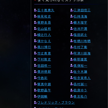
五十嵐貴久
三津田信三
麻見和史
石持浅海
東野圭吾
櫛木理宇
北山猛邦
池井戸潤
綾辻行人
塩田武士
湊かなえ
有栖川有栖
黒川博行
月村了衛
方丈貴恵
阿津川辰海
下村敦史
麻耶雄嵩
吉田修一
真保裕一
貫井徳郎
佐々木譲
今邑彩
知念実希人
葉真中顕
森村誠一
歌野晶午
凪良ゆう
伊岡瞬
貴志祐介
フレドリック・ブラウン