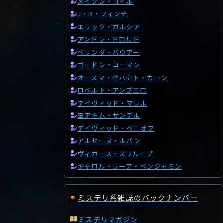
メイソン・コイル
J・R・フィンチ
エリック・ガルシア
アンドレ・ドロルド
ベリンダ・バウアー
ゴードン・コーマン
オースマ・ゼハナト・カーン
ロベルト・アンプエロ
デイヴィッド・マレル
ヨアキム・サンデル
デイヴィッド・ベニオフ
アルセーヌ・ルパン
ヴィカース・スワループ
キャロル・リーア・ベンジャミン
ミステリ系雑誌のバックナンバー
ミステリマガジン