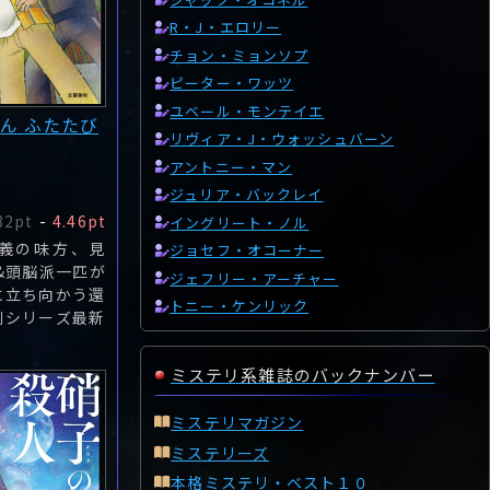
R・J・エロリー
チョン・ミョンソプ
ピーター・ワッツ
ユベール・モンテイエ
ん ふたたび
リヴィア・J・ウォッシュバーン
アントニー・マン
ジュリア・バックレイ
82pt
-
4.46pt
イングリート・ノル
義の味方、見
ジョセフ・オコーナー
&頭脳派一匹が
ジェフリー・アーチャー
に立ち向かう還
トニー・ケンリック
劇シリーズ最新
ミステリ系雑誌のバックナンバー
ミステリマガジン
ミステリーズ
本格ミステリ・ベスト１０