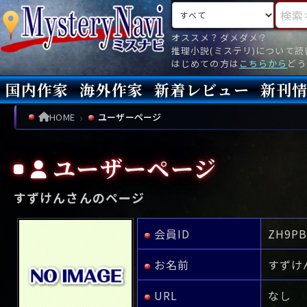
検索対象
検索キ
オススメ？ダメダメ？
推理小説(ミステリ)について
はじめての方は
こちらから
どう
国内作家
海外作家
新着レビュー
新刊
新刊
文庫
新刊
今月(
先月(
先々月
あ行
あ
い
ア行
う
ア
え
イ
お
ウ
エ
オ
HOME
ユーザーページ
か行
か
き
カ行
く
カ
け
キ
こ
ク
ケ
コ
ユーザーページ
さ行
さ
し
サ行
す
サ
せ
シ
そ
ス
セ
ソ
すずけんさんのページ
た行
た
ち
タ行
つ
タ
て
チ
と
ツ
テ
ト
な行
な
に
ナ行
ぬ
ナ
ね
ニ
の
ヌ
ネ
ノ
会員ID
ZH9PB
は行
は
ひ
ハ行
ふ
ハ
へ
ヒ
ほ
フ
ヘ
ホ
お名前
すずけ
ま行
ま
み
マ行
む
マ
め
ミ
も
ム
メ
モ
URL
なし