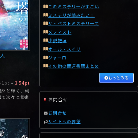
このミステリーがすごい
ミステリが読みたい！
ザ・ベストミステリーズ
メフィスト
小説推理
オール・スイリ
人
ジャーロ
その他の関連書籍まとめ
もっとみる
41pt
-
3.54pt
燦然と輝く、硝
館で次々と惨劇
お問合せ
お問合せ
サイトへの要望