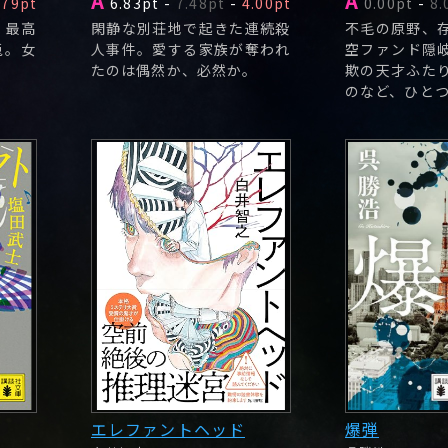
A
A
.79pt
6.83pt
-
7.48pt
-
4.00pt
0.00pt
-
8.
、最高
閑静な別荘地で起きた連続殺
不毛の原野、
兎。女
人事件。愛する家族が奪われ
空ファンド隠
たのは偶然か、必然か。
欺の天才ふた
のなど、ひと
エレファントヘッド
爆弾