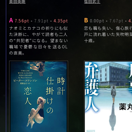
奥田英朗
塩田武士
A
B
7.56pt
-
7.91pt
-
4.35pt
0.00pt
-
7.67pt
-
4
ナオミとカナコの祈りにも似
恋も職も失い、傷心旅
た決断に、やがて読者も二人
戸に流れ着いた矢吹明
の“共犯者”になる。望まない
十歳。
職場で憂鬱な日々を送るOL
の直美。