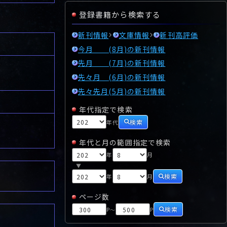
登録書籍から検索する
新刊情報
文庫情報
新刊高評価
今月 (8月)の新刊情報
先月 (7月)の新刊情報
先々月 (6月)の新刊情報
先々先月(5月)の新刊情報
年代指定で検索
検索
年代
年代と月の範囲指定で検索
年
月
▼
検索
年
月
ページ数
検索
P
P
～