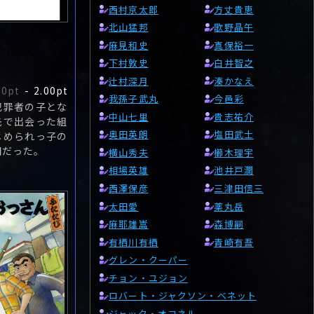
西村京太郎
方丈貴恵
北山猛邦
歌野晶午
麻見和史
真保裕一
下村敦史
白井智之
辻村深月
湊かなえ
00pt
-
2.00pt
我孫子武丸
今邑彩
犯罪者の子とな
中山七里
貴志祐介
先で出会った組
奥田英朗
塩田武士
じめられっ子の
間だった。
横山秀夫
櫛木理宇
相場英雄
池井戸潤
西澤保彦
三津田信三
太田愛
薬丸岳
麻耶雄嵩
森博嗣
有栖川有栖
青崎有吾
グレン・クーパー
チョン・ユジョン
ロバート・ジャクソン・ベネット
ジャック・オコネル