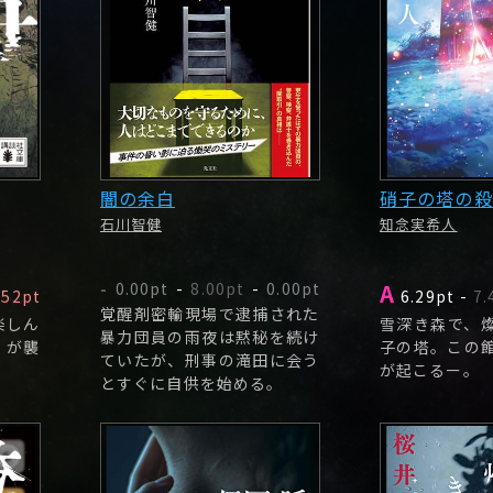
闇の余白
硝子の塔の殺
石川智健
知念実希人
0.00pt
-
8.00pt
-
0.00pt
A
-
.52pt
6.29pt
-
7.
覚醒剤密輸現場で逮捕された
楽しん
雪深き森で、
暴力団員の雨夜は黙秘を続け
〉が襲
子の塔。この
ていたが、刑事の滝田に会う
が起こるー。
とすぐに自供を始める。