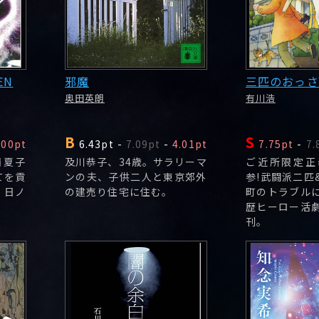
EN
邪魔
三匹のおっさ
奥田英朗
有川浩
B
S
.00pt
6.43pt
-
7.09pt
-
4.01pt
7.75pt
-
7.
浦夏子
及川恭子、34歳。サラリーマ
ご近所限定正
てを貢
ンの夫、子供二人と東京郊外
参!武闘派二匹
・日ノ
の建売り住宅に住む。
町のトラブル
歴ヒーロー活
刊。