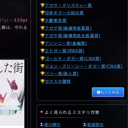
アガサ・クリスティー賞
日本ホラー小説大賞
87pt
-
3.59pt
大藪春彦賞
正義は、守れる
アガサ賞(最優秀長篇賞)
アガサ賞(最優秀処女長篇賞)
アンソニー賞(長編賞)
エドガー賞(MWA賞)
ゴールド・ダガー賞(CWA賞)
ジョン・クリーシー・ダガー賞(CWA賞)
バリー賞(新人賞)
ガラスの鍵賞
もっとみる
よく見られるミステリ作家
黒川博行
誉田哲也