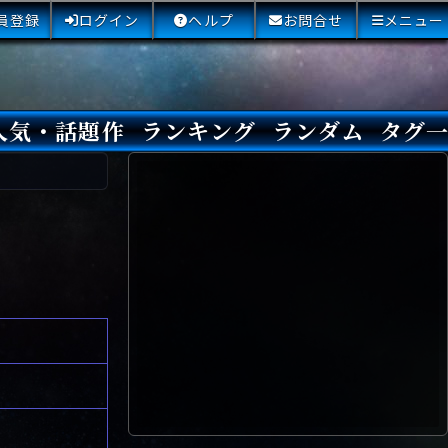
員登録
ログイン
ヘルプ
お問合せ
メニュー
人気・話題作
ランキング
ランダム
タグ
本日
3日間
今週
今月
最近閲覧された小説
国内総合ランキング
海外総合ランキング
Amazon国内作品高評価
Amazon海外作品高評価
国内作品高評価
海外作品高評価
閲覧回数
オススメ投票回数
読書した人が多い小説
サイトランク
Sランク
Aランク
Bランク
Cランク
Dランク
Eランク
Fランク
初心者におすすめ
クローズド・サー
本格ミステリ
青春ミステリ
学園ミステリ
日常の謎
SFミステリ
倒叙ミステリ
警察小説
映画化
ドラマ化
その他をもっとみ