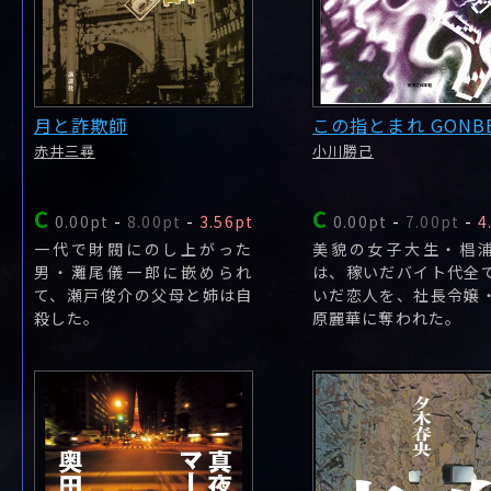
月と詐欺師
この指とまれ GONB
赤井三尋
小川勝己
C
C
0.00pt
-
8.00pt
-
3.56pt
0.00pt
-
7.00pt
-
4
一代で財閥にのし上がった
美貌の女子大生・椙
男・灘尾儀一郎に嵌められ
は、稼いだバイト代全
て、瀬戸俊介の父母と姉は自
いだ恋人を、社長令嬢
殺した。
原麗華に奪われた。