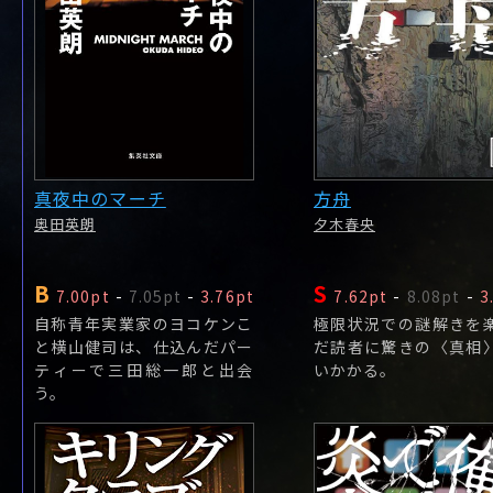
真夜中のマーチ
方舟
奥田英朗
夕木春央
B
S
7.00pt
-
7.05pt
-
3.76pt
7.62pt
-
8.08pt
-
3
自称青年実業家のヨコケンこ
極限状況での謎解きを
と横山健司は、仕込んだパー
だ読者に驚きの〈真相
ティーで三田総一郎と出会
いかかる。
う。