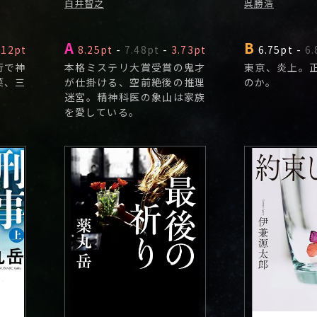
白井智之
呉勝浩
A
B
.12pt
8.25pt
-
7.48pt
-
3.73pt
6.75pt
-
6.
行で神
本格ミステリ大賞受賞の鬼才
東京、炎上。
菜、三
が仕掛ける、空前絶後の推理
のか。
迷宮。精神科医の象山は家族
を愛している。