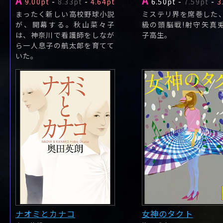
A
A
9.00pt
-
8.33pt
-
4.64pt
6.50pt
-
7.59pt
-
3
まったく新しい高校野球小説
ミステリ界を席巻した
が、開幕する。秋山菜々子
級の頭脳戦!射守矢真
は、神奈川で看護師をしなが
子高生。
ら一人息子の航太郎を育てて
いた。
ナオミとカナコ
女神のタクト