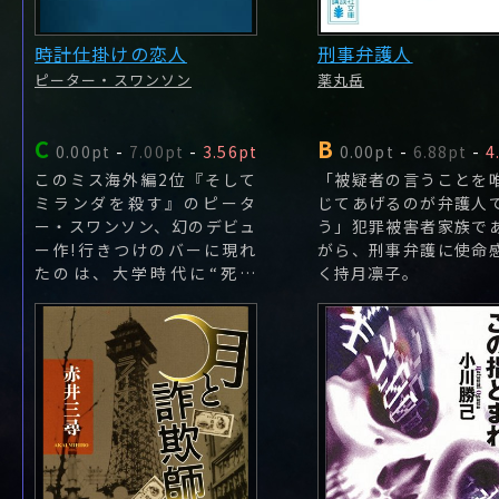
時計仕掛けの恋人
刑事弁護人
ピーター・スワンソン
薬丸岳
C
B
0.00pt
-
7.00pt
-
3.56pt
0.00pt
-
6.88pt
-
4
このミス海外編2位『そして
「被疑者の言うことを
ミランダを殺す』のピータ
じてあげるのが弁護人
ー・スワンソン、幻のデビュ
う」犯罪被害者家族で
ー作!行きつけのバーに現れ
がら、刑事弁護に使命
たのは、大学時代に“死ん
く持月凛子。
だ"はずの恋人だった――彼女に
心奪われた者には、悪夢が待
っている。