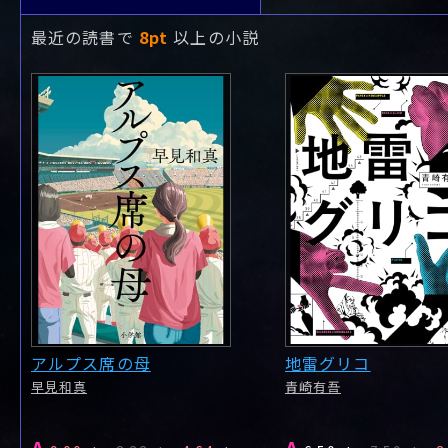
最近の読書で
8pt
以上の小説
アルプス席の母
地雷グリコ
早見和真
青崎有吾