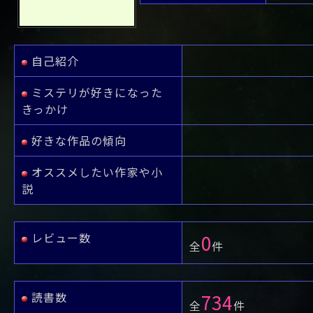
や行
や
ヤ行
ゆ
ヤ
よ
ユ
ヨ
ら行
ら
り
ラ行
る
ラ
れ
リ
ろ
ル
レ
ロ
わ行
わ
ワ行
ワ
自己紹介
ミステリが好きになった
きっかけ
好きな作品の傾向
オススメしたい作家や小
説
レビュー数
0
全
件
読書数
734
全
件