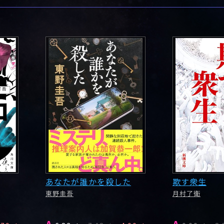
あなたが誰かを殺した
欺す衆生
東野圭吾
月村了衛