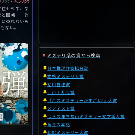
00pt
-
4.50pt
存在せぬ牛、架
岐と因幡──詐
りに売れないも
つもない。
ミステリ系の賞から検索
日本推理作家協会賞
本格ミステリ大賞
鮎川哲也賞
江戸川乱歩賞
『このミステリーがすごい!』大賞
メフィスト賞
ばらのまち福山ミステリー文学新人賞
黄金の本格
翻訳ミステリー大賞