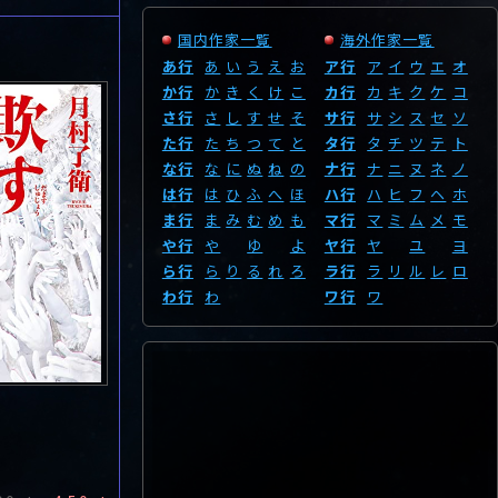
国内作家一覧
海外作家一覧
あ行
あ
い
う
え
お
ア行
ア
イ
ウ
エ
オ
か行
か
き
く
け
こ
カ行
カ
キ
ク
ケ
コ
さ行
さ
し
す
せ
そ
サ行
サ
シ
ス
セ
ソ
た行
た
ち
つ
て
と
タ行
タ
チ
ツ
テ
ト
な行
な
に
ぬ
ね
の
ナ行
ナ
ニ
ヌ
ネ
ノ
は行
は
ひ
ふ
へ
ほ
ハ行
ハ
ヒ
フ
ヘ
ホ
ま行
ま
み
む
め
も
マ行
マ
ミ
ム
メ
モ
や行
や
ゆ
よ
ヤ行
ヤ
ユ
ヨ
ら行
ら
り
る
れ
ろ
ラ行
ラ
リ
ル
レ
ロ
わ行
わ
ワ行
ワ