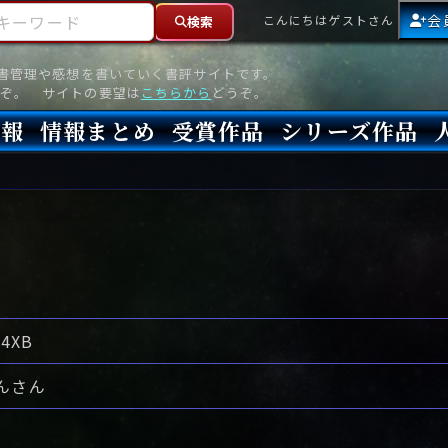
ーワード
会
こんにちはゲストさん
検索
読書管理や感想を書いていく書評サイトです。
ぞ。 サイトの要望は
こちらから
どうぞ。
情報
情報まとめ
受賞作品
シリーズ作品
情報
新刊
高評価
8月)発売
7月)発売
(6月)発売
『本格ミステリベスト』2026年版
『本格ミステリベスト』(海外)
『このミステリーがすごい!』2026年版
『このミステリーがすごい!』(海外)
『ミステリが読みたい!』2026年版
『ミステリが読みたい!』(海外)
『週刊文春ミステリーベスト10』2025年版
『週刊文春ミステリーベスト10』(海外)
本格ミステリ・エターナル300
本格ミステリ・ディケイド300
本格ミステリ・クロニクル300
ミステリー・リーグ
東西ミステリーベスト100 2012年版(国内)
東西ミステリーベスト100 2012年版(海外)
日本推理作家協会賞
本格ミステリ大賞
鮎川哲也賞
横溝正史ミステリ大賞
江戸川乱歩賞
メフィスト賞
『このミステリーがすごい!』大賞
アンソニー賞(長編賞)
エドガー賞(MWA賞)
ゴールド・ダガー賞(CWA賞)
バリー賞(長編賞)
ガラスの鍵賞
その他をもっとみる
その他をもっとみる
4XB
んさん