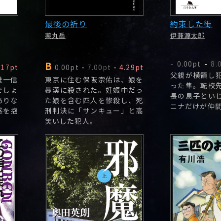
最後の祈り
約束した街
薬丸岳
伊兼源太郎
B
0.00pt
-
8.
-
.17pt
0.00pt
-
7.00pt
-
4.29pt
父親が横領し
唯一信
東京に住む保阪宗佑は、娘を
った隼。転校
でしょ
暴漢に殺された。妊娠中だっ
長の息子とい
ありな
た娘を含む四人を惨殺し、死
ニナだけが仲
感を抱
刑判決に「サンキュー」と高
笑いした犯人。