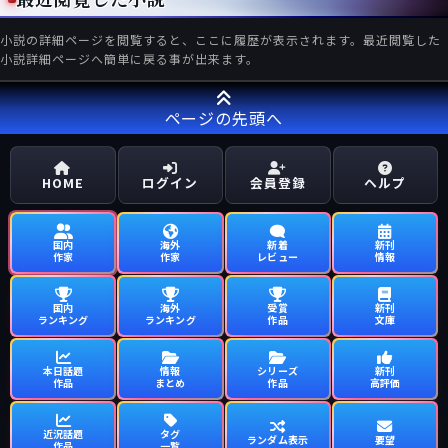
小説の詳細ページを閲覧すると、ここに履歴が表示されます。最近閲覧した
小説詳細ページへ簡単に戻る事が出来ます。
ページの先頭へ
HOME
ログイン
会員登録
ヘルプ
国内
海外
新着
新刊
作家
作家
レビュー
情報
国内
海外
受賞
新刊
ランキング
ランキング
作品
文庫
本日話題
情報
シリーズ
新刊
作品
まとめ
作品
高評価
近況話題
タグ
ランダム表示
要望
作品
一覧