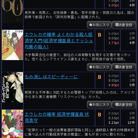
7.00pt
5件
5.00pt
4件
老刑事・有馬と、女性検事・春名、若手弁護士・世良の三名は、国の
政策で創設された「誤判対策室」に配属された。
お気に入り
読書登録
B
0.00pt
0件
エウレカの確率 よくわかる殺人経
9.00pt
2件
済学入門(経済学捜査員とナッシュ
3.75pt
4件
均衡の殺人)
大手製薬会社の食堂で、自社の人体実験を告発する文書が見つかっ
た。慌てるコンプライアンス課をよそに、研究員が自宅で怪死。
お気に入り
読書登録
B
0.00pt
0件
もみ消しはスピーディーに
8.00pt
1件
4.80pt
5件
頻発する不祥事に対応するため警察トップが採用したのは、アメリカ
から来た第三者機関「リスクヘッジ社」だった。
お気に入り
読書登録
B
0.00pt
0件
エウレカの確率 経済学捜査員 伏
8.33pt
3件
見真守
3.23pt
13件
「犯罪だって一般の消費者選択理論と同じ」連続殺人事件の特捜本部
に乗り込んだ行動経済学者の捜査に、誰もがあっけに取られた。