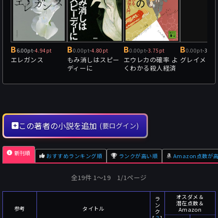
B
B
B
B
6.00pt
-
4.94pt
0.00pt
-
4.80pt
0.00pt
-
3.75pt
0.00pt
-
3.41
エレガンス
もみ消しはスピー
エウレカの確率 よ
グレイメン
ディーに
くわかる殺人経済
学入門(経済学捜査
員とナッシュ均衡
の殺人)
この著者の小説を追加
(要ログイン)
新刊順
おすすめランキング順
ランクが高い順
Amazon点数が
全19件 1〜19 1/1ページ
オスダメ＆
ラ
潜在点数＆
ン
参考
タイトル
Amazon
ク
[
？
]