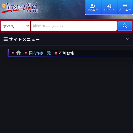
メニュー
会員登録
ログイン
検索対象
検索キーワード
サイトメニュー
国内作家一覧
石川智健
HOME
国内
海外
新着
新刊
作家
作家
レビュー
情報
国内
海外
受賞
新刊
ランキング
ランキング
作品
文庫
本日話題
情報
シリーズ
新刊
作品
まとめ
作品
高評価
近況話題
タグ
ランダム表示
要望
作品
一覧