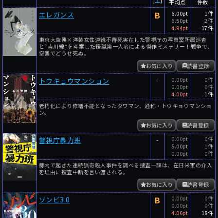
平均点
件数
B
6.00pt
1件
エレガンス
6.50pt
2件
4.94pt
17件
東京大空襲×洋装女性連続不審死実在した警視庁の写真室所属巡査
と“吉川線”を考案した鑑識第一人者による傑作ミステリー！戦争で、
空襲でどうせ死ぬ。
お気に入り
読書登録
-
0.00pt
0件
トウキョウマンション
0.00pt
0件
4.00pt
1件
老朽化により修繕不能となったタワマン、通称・トウキョウマンショ
ン。
お気に入り
読書登録
-
0.00pt
0件
警視庁暴力班
5.00pt
1件
0.00pt
0件
都内で起きた連続猟奇殺人事件を調べる捜査一課は、在日米軍の介入
を理由に捜査中断を言い渡される。
お気に入り
読書登録
B
0.00pt
0件
ゾンビ3.0
0.00pt
0件
4.06pt
18件