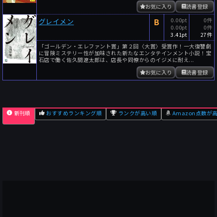
お気に入り
読書登録
B
0.00pt
0件
グレイメン
0.00pt
0件
3.41pt
27件
「ゴールデン・エレファント賞」第２回〈大賞〉受賞作！一大復讐劇
に冒険ミステリー性が加味された新たなエンタテインメント小説！宝
石店で働く佐久間遼太郎は、店長や同僚からのイジメに耐え...
お気に入り
読書登録
新刊順
おすすめランキング順
ランクが高い順
Amazon点数が