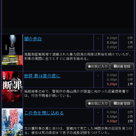
-
0.00pt
0件
闇の余白
8.00pt
1件
0.00pt
0件
覚醒剤密輸現場で逮捕された暴力団員の雨夜は黙秘を続けていたが、
刑事の滝田に会うとすぐに自供を始める。
お気に入り
読書登録
-
0.00pt
0件
断罪 悪は夏の底に
0.00pt
0件
5.00pt
1件
稲城検事の命で、警視庁の青山陽介が調査に向かった武蔵野東署で
は、行方不明者が続いている。
お気に入り
読書登録
-
0.00pt
0件
この色を閉じ込める
5.50pt
2件
4.00pt
1件
立川署刑事の薫と赤川は、管轄内で死亡した神田歩美の日記を見つけ
る。彼女は死の直前まで息子の成長記録をつけていた。