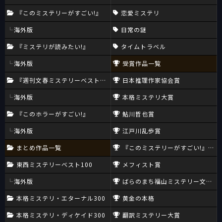
『このミステリーがすごい!』
恋愛ミステリ
海外版
日常の謎
『ミステリが読みたい!』
タイムトラベル
海外版
受賞作品一覧
『週刊文春ミステリーベスト10』
日本推理作家協会賞
海外版
本格ミステリ大賞
『このホラーがすごい!』
鮎川哲也賞
海外版
江戸川乱歩賞
まとめ作品一覧
『このミステリーがすごい!』大賞
東西ミステリーベスト100
メフィスト賞
海外版
ばらのまち福山ミステリー文学新
本格ミステリ・エターナル300
黄金の本格
本格ミステリ・ディケイド300
翻訳ミステリー大賞