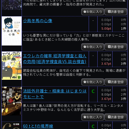
元病院で、蔵元家の婿養子・指月の遺体が発見された。
お気に入り
読書登録
-
0.00pt
0件
小鳥冬馬の心像
0.00pt
0件
5.00pt
1件
いつも憂鬱な男にだけ宿っている「力」とは? 新感覚ミステリーここ
に誕生! あるとき起こった夫婦間の殺人事件。
お気に入り
読書登録
-
0.00pt
0件
エウレカの確率 経済学捜査と殺人
0.00pt
0件
の効用(経済学捜査員VS.談合捜査)
3.67pt
3件
建設会社社員の死体が、自宅近くの崖下で発見された。現場に遺書が
残されていたことから警察は自殺と判断する。
お気に入り
読書登録
C
0.00pt
0件
法廷外弁護士・相楽圭 はじまりは
8.00pt
2件
モヒートで
3.67pt
3件
悪人は誰? 善人は誰?世界の見え方が反転する、リーガル・エンタメ
ミステリ!中野奈々は、なんとなく法学部に通う大学生。
お気に入り
読書登録
C
0.00pt
0件
60 tとfの境界線