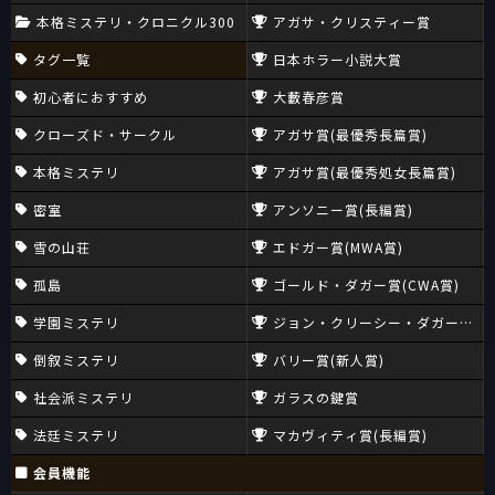
本格ミステリ・クロニクル300
アガサ・クリスティー賞
タグ一覧
日本ホラー小説大賞
初心者におすすめ
大藪春彦賞
クローズド・サークル
アガサ賞(最優秀長篇賞)
本格ミステリ
アガサ賞(最優秀処女長篇賞)
密室
アンソニー賞(長編賞)
雪の山荘
エドガー賞(MWA賞)
孤島
ゴールド・ダガー賞(CWA賞)
学園ミステリ
ジョン・クリーシー・ダガー賞(CW
倒叙ミステリ
バリー賞(新人賞)
社会派ミステリ
ガラスの鍵賞
法廷ミステリ
マカヴィティ賞(長編賞)
会員機能