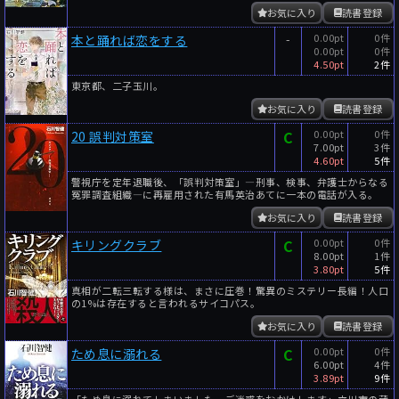
お気に入り
読書登録
-
0.00pt
0件
本と踊れば恋をする
0.00pt
0件
4.50pt
2件
東京都、二子玉川。
お気に入り
読書登録
C
0.00pt
0件
20 誤判対策室
7.00pt
3件
4.60pt
5件
警視庁を定年退職後、「誤判対策室」―刑事、検事、弁護士からなる
冤罪調査組織―に再雇用された有馬英治あてに一本の電話が入る。
お気に入り
読書登録
C
0.00pt
0件
キリングクラブ
8.00pt
1件
3.80pt
5件
真相が二転三転する様は、まさに圧巻！驚異のミステリー長編！人口
の1%は存在すると言われるサイコパス。
お気に入り
読書登録
C
0.00pt
0件
ため息に溺れる
6.00pt
4件
3.89pt
9件
「ため息に溺れてしまいました。ご迷惑をおかけします」立川市の蔵