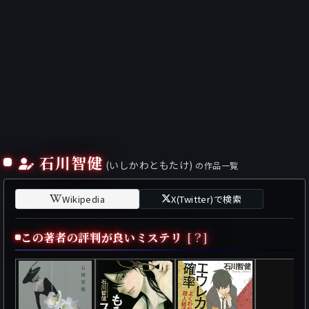
石川智健
(いしかわともたけ)
の作品一覧
Wikipedia
X(Twitter)で検索
この著者の評判が良いミステリ
[？]