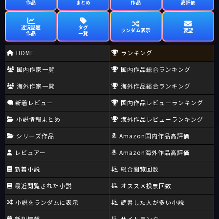
作品
まとめ
作品
高評価
近況話題
タグ
ランダム表示
要望
作品
一覧
HOME
ランキング
国内作家一覧
国内作品総合ランキング
海外作家一覧
海外作品総合ランキング
新着レビュー
国内作品レビューランキング
小説情報まとめ
海外作品レビューランキング
シリーズ作品
Amazon国内作品高評価
レビュアー
Amazon海外作品高評価
新着小説
総合閲覧回数
最近閲覧された小説
オススメ投票回数
小説をランダムに表示
読書した人が多い小説
新刊情報
サイトランク