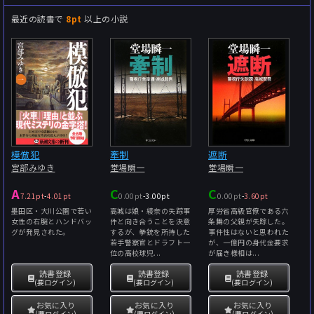
最近の読書で
8pt
以上の小説
模倣犯
牽制
遮断
宮部みゆき
堂場瞬一
堂場瞬一
A
C
C
7.21pt
-
4.01pt
0.00pt
-
3.00pt
0.00pt
-
3.60pt
墨田区・大川公園で若い
高城は娘・綾奈の失踪事
厚労省高級官僚である六
女性の右腕とハンドバッ
件と向き合うことを決意
条舞の父親が失踪した。
グが発見された。
するが、拳銃を所持した
事件性はないと思われた
若手警察官とドラフト一
が、一億円の身代金要求
位の高校球児...
が届き様相は...
読書登録
読書登録
読書登録
(要ログイン)
(要ログイン)
(要ログイン)
お気に入り
お気に入り
お気に入り
(要ログイン)
(要ログイン)
(要ログイン)