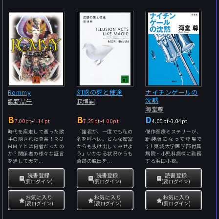
Rommy
幻惑の死と使途
ナイチンゲールの
沈黙
歌野晶午
森博嗣
海堂尊
B
B
D
7.00pt
-
4.14pt
7.25pt
-
4.00pt
4.00pt
-
3.04pt
時代を疾走して逝った歌
「諸君が、一度でも私の
傑作医療ミステリーが、
手の隠された真実！ＲＯ
名を呼べば、どんな密室
新装版になって登場で
ＭＭＹとは何者だったの
からも抜け出してみせよ
す! 東城大学医学部付属
か？関係者の様々な証言
う」いかなる状況からも
病院・小児科病棟に勤務
を通して天才...
奇跡の脱出を...
する浜田小夜。
読書登録
読書登録
読書登録
(要ログイン)
(要ログイン)
(要ログイン)
お気に入り
お気に入り
お気に入り
(要ログイン)
(要ログイン)
(要ログイン)