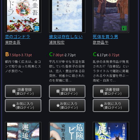
恋のゴンドラ
彼女は存在しない
死体を買う男
東野圭吾
浦賀和宏
歌野晶午
B
C
C
7.50pt
-
3.73pt
7.00pt
-
2.72pt
6.17pt
-
3.72pt
都内で働く広太は、合コ
平凡だが幸せな生活を謳
乱歩の未発表作品が発見
ンで知り合った桃美とス
歌していた香奈子の日常
された!?『白骨記』とい
ノボ旅行へ。
は、恋人・貴治がある日
うタイトルで雑誌に掲載
突然、何者かに殺された
されるや大反響を呼ぶ―
のを契機に狂...
南紀・白浜で...
読書登録
読書登録
読書登録
(要ログイン)
(要ログイン)
(要ログイン)
お気に入り
お気に入り
お気に入り
(要ログイン)
(要ログイン)
(要ログイン)