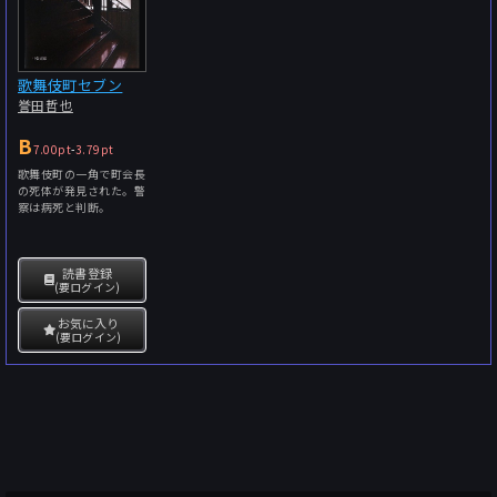
歌舞伎町セブン
誉田哲也
B
7.00pt
-
3.79pt
歌舞伎町の一角で町会長
の死体が発見された。警
察は病死と判断。
読書登録
(要ログイン)
お気に入り
(要ログイン)