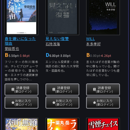
春を嫌いになった
見えない復讐
WILL
理由
石持浅海
本多孝好
誉田哲也
B
D
B
5.50pt
-
3.64pt
6.00pt
-
3.00pt
0.00pt
-
4.26pt
フリーターの秋川瑞希
エンジェル投資家・小池
言えたはずの言葉が胸の
は、テレビプロデューサ
規彦の前に現れた大学院
中に積もっている。聞け
ーの叔母から、霊能力
生・田島祐也。
たはずの言葉をいつも虚
者・エステラの通訳兼世
空に探している。
話役を押しつけら...
読書登録
読書登録
読書登録
(要ログイン)
(要ログイン)
(要ログイン)
お気に入り
お気に入り
お気に入り
(要ログイン)
(要ログイン)
(要ログイン)