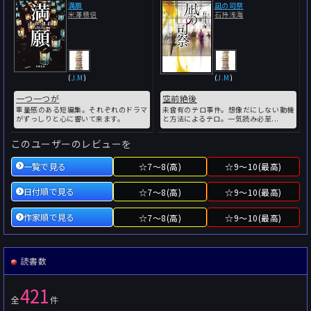
満願
凪の司祭
米澤穂信
石持浅海
(
J.M
)
(
J.M
)
一つ一つが
空前絶後
重量感のある短編集。それぞれのドラマ
未曾有のテロ事件。想像だにしない動機
がずっしりと心に響いて来ます。
と方法によるテロ。一気読み必至...
このユーザーのレビューを
一覧で見る
☆7～8(高)
☆9～10(最高)
日付順で見る
☆7～8(高)
☆9～10(最高)
作家順で見る
☆7～8(高)
☆9～10(最高)
読書数
421
全
件