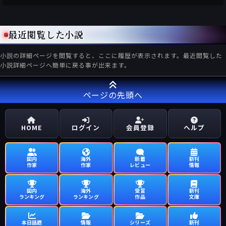
最近閲覧した小説
小説の詳細ページを閲覧すると、ここに履歴が表示されます。最近閲覧した
小説詳細ページへ簡単に戻る事が出来ます。
ページの先頭へ
HOME
ログイン
会員登録
ヘルプ
国内
海外
新着
新刊
作家
作家
レビュー
情報
国内
海外
受賞
新刊
ランキング
ランキング
作品
文庫
本日話題
情報
シリーズ
新刊