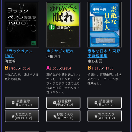
ブラックペアン
ゆりかごで眠れ
素敵な日本人 東野
1988
圭吾短編集
垣根涼介
海堂尊
東野圭吾
B
A
B
7.80pt
-
4.30pt
8.00pt
-
3.98pt
7.33pt
-
4.17pt
一九八八年、世はバブル
凄絶な幼少期を過ごしな
短編も、東野圭吾。規格
景気の頂点。
がらも、コロンビア・マ
外のベストセラー作家、
フィアのボスにまで上り
死角なし。
つめた日系二世のリキ・
コバヤシ・ガ...
読書登録
読書登録
読書登録
(要ログイン)
(要ログイン)
(要ログイン)
お気に入り
お気に入り
お気に入り
(要ログイン)
(要ログイン)
(要ログイン)