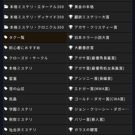
本格ミステリ・エターナル300
黄金の本格
本格ミステリ・ディケイド300
翻訳ミステリー大賞
本格ミステリ・クロニクル300
アガサ・クリスティー賞
タグ一覧
日本ホラー小説大賞
初心者におすすめ
大藪春彦賞
クローズド・サークル
アガサ賞(最優秀長篇賞)
本格ミステリ
アガサ賞(最優秀処女長篇賞)
密室
アンソニー賞(長編賞)
雪の山荘
エドガー賞(MWA賞)
孤島
ゴールド・ダガー賞(CWA賞)
学園ミステリ
ジョン・クリーシー・ダガー賞(CW
倒叙ミステリ
バリー賞(新人賞)
社会派ミステリ
ガラスの鍵賞