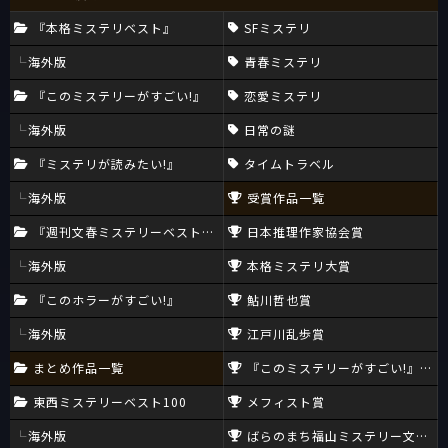
『本格ミステリベスト』
SFミステリ
海外版
青春ミステリ
『このミステリーがすごい!』
恋愛ミステリ
海外版
日常の謎
『ミステリが読みたい!』
タイムトラベル
海外版
受賞作品一覧
『週刊文春ミステリーベスト10』
日本推理作家協会賞
海外版
本格ミステリ大賞
『このホラーがすごい!』
鮎川哲也賞
海外版
江戸川乱歩賞
まとめ作品一覧
『このミステリーがすごい!』大賞
東西ミステリーベスト100
メフィスト賞
海外版
ばらのまち福山ミステリー文学新