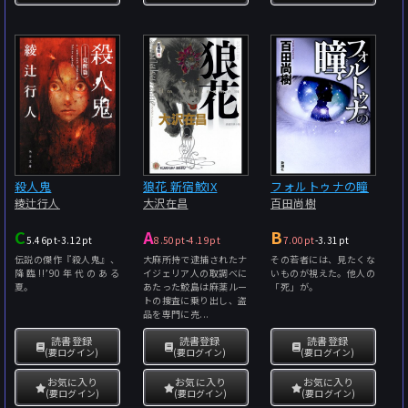
殺人鬼
狼花 新宿鮫IX
フォルトゥナの瞳
綾辻行人
大沢在昌
百田尚樹
C
A
B
5.46pt
-
3.12pt
8.50pt
-
4.19pt
7.00pt
-
3.31pt
伝説の傑作『殺人鬼』、
大麻所持で逮捕されたナ
その若者には、見たくな
降臨!!’90年代のある
イジェリア人の取調べに
いものが視えた。他人の
夏。
あたった鮫島は麻薬ルー
「死」が。
トの捜査に乗り出し、盗
品を専門に売...
読書登録
読書登録
読書登録
(要ログイン)
(要ログイン)
(要ログイン)
お気に入り
お気に入り
お気に入り
(要ログイン)
(要ログイン)
(要ログイン)