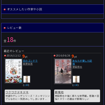
オススメしたい作家や小説
レビュー数
18
全
件
最近のレビュー
9
9
2016/12/12
2016/06/26
pt
pt
恋のゴンドラ
あなたが愛した記
東野圭吾
憶
誉田哲也
(
J.M
)
(
J.M
)
ワクワクドキドキ
新境地
待望のゲレンデシリーズ！スッキリシン
誉田哲也か描く新たな世界観。感動×苦
プルなのに一気読みしてしまいます...
悩×ホラーの融合が素晴らしい