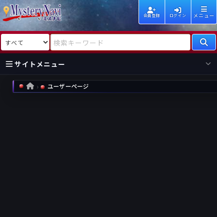
メニュー
会員登録
ログイン
検索対象
検索キーワード
サイトメニュー
ユーザーページ
HOME
国内
海外
新着
新刊
作家
作家
レビュー
情報
国内
海外
受賞
新刊
ランキング
ランキング
作品
文庫
本日話題
情報
シリーズ
新刊
作品
まとめ
作品
高評価
近況話題
タグ
ランダム表示
要望
作品
一覧