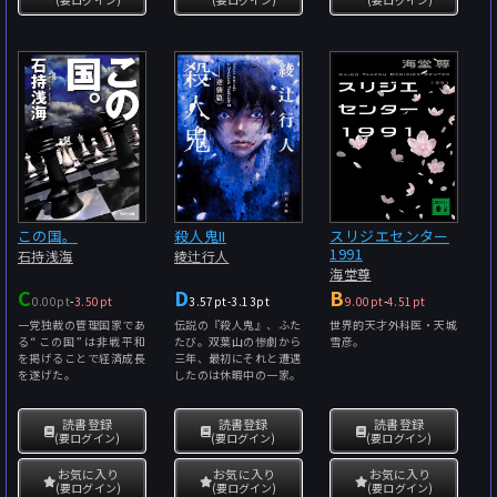
この国。
殺人鬼II
スリジエセンター
1991
石持浅海
綾辻行人
海堂尊
C
D
B
0.00pt
-
3.50pt
3.57pt
-
3.13pt
9.00pt
-
4.51pt
一党独裁の管理国家であ
伝説の『殺人鬼』、ふた
世界的天才外科医・天城
る“この国”は非戦平和
たび。双葉山の惨劇から
雪彦。
を掲げることで経済成長
三年、最初にそれと遭遇
を遂げた。
したのは休暇中の一家。
読書登録
読書登録
読書登録
(要ログイン)
(要ログイン)
(要ログイン)
お気に入り
お気に入り
お気に入り
(要ログイン)
(要ログイン)
(要ログイン)