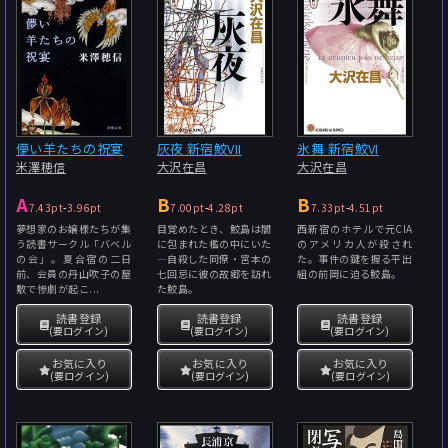
儚い羊たちの祝宴
灰夜 新宿鮫VII
氷舞 新宿鮫VI
米澤穂信
大沢在昌
大沢在昌
A
B
B
7.43pt
-
3.96pt
7.00pt
-
4.28pt
7.33pt
-
4.51pt
夢想家のお嬢様たちが集
目覚めたとき、鮫島は闇
西新宿のホテルで元CIA
う読書サークル「バベル
に包まれた檻の中にいた
のアメリカ人が殺され
の会」。夏合宿の二日
―自殺した同僚・宮本の
た。事件の鍵を握る平出
前、会員の丹山吹子の屋
七回忌に彼の故郷を訪れ
組の前岡に迫る鮫島。
敷で惨劇が起こ...
た鮫島。
読書登録
読書登録
読書登録
(要ログイン)
(要ログイン)
(要ログイン)
お気に入り
お気に入り
お気に入り
(要ログイン)
(要ログイン)
(要ログイン)