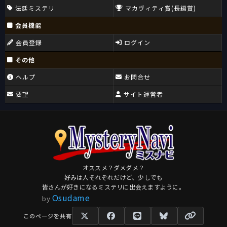
法廷ミステリ
マカヴィティ賞(長編賞)
会員機能
会員登録
ログイン
その他
ヘルプ
お問合せ
要望
サイト運営者
オススメ？ダメダメ？
好みは人それぞれだけど、少しでも
皆さんが好きになるミステリに出会えますように。
Osudame
by
このページを共有