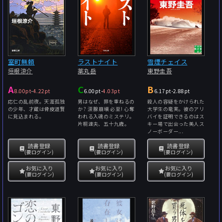
室町無頼
ラストナイト
雪煙チェイス
垣根涼介
薬丸岳
東野圭吾
A
C
B
8.00pt
-
4.22pt
6.00pt
-
4.03pt
6.17pt
-
2.88pt
応仁の乱前夜。天涯孤独
男はなぜ、罪を重ねるの
殺人の容疑をかけられた
の少年、才蔵は骨皮道賢
か? 涙腺崩壊必至! 心奪
大学生の竜実。彼のアリ
に見込まれる。
われる入魂のミステリ。
バイを証明できるのはス
片桐達夫、五十九歳。
キー場で出会った美人ス
ノーボーダー...
読書登録
読書登録
読書登録
(要ログイン)
(要ログイン)
(要ログイン)
お気に入り
お気に入り
お気に入り
(要ログイン)
(要ログイン)
(要ログイン)