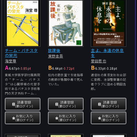
チーム・バチスタ
放課後
主よ、永遠の休息
の栄光
を
東野圭吾
海堂尊
誉田哲也
A
B
B
6.67pt
-
3.85pt
6.64pt
-
3.72pt
6.33pt
-
3.18pt
東城大学医学部付属病院
校内の更衣室で生徒指導
通信社の東京支社社会部
の“チーム・バチス
の教師が青酸中毒で死ん
に勤務、池袋警察署の記
タ"は心臓移植の代替手
でいた。
者クラブに詰める鶴田吉
術であるバチスタ手術専
郎。
門の天才外科チーム...
読書登録
読書登録
読書登録
(要ログイン)
(要ログイン)
(要ログイン)
お気に入り
お気に入り
お気に入り
(要ログイン)
(要ログイン)
(要ログイン)