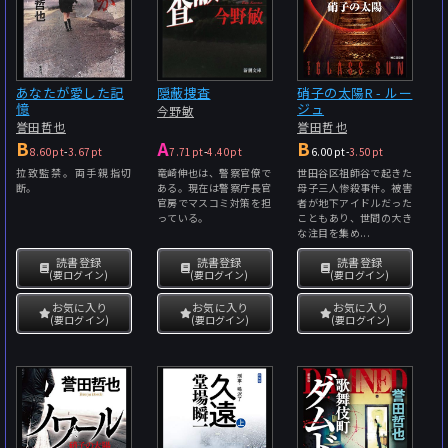
あなたが愛した記
隠蔽捜査
硝子の太陽R - ルー
憶
ジュ
今野敏
誉田哲也
誉田哲也
B
A
B
8.60pt
-
3.67pt
7.71pt
-
4.40pt
6.00pt
-
3.50pt
拉致監禁。両手親指切
竜崎伸也は、警察官僚で
世田谷区祖師谷で起きた
断。
ある。現在は警察庁長官
母子三人惨殺事件。被害
官房でマスコミ対策を担
者が地下アイドルだった
っている。
こともあり、世間の大き
な注目を集め...
読書登録
読書登録
読書登録
(要ログイン)
(要ログイン)
(要ログイン)
お気に入り
お気に入り
お気に入り
(要ログイン)
(要ログイン)
(要ログイン)