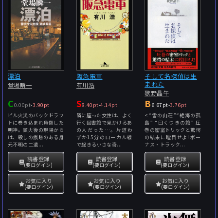
漂泊
阪急電車
そして名探偵は生
まれた
堂場瞬一
有川浩
歌野晶午
C
S
B
0.00pt
-
3.90pt
8.40pt
-
4.14pt
6.67pt
-
3.76pt
ビル火災のバックドラフ
隣に座った女性は、よく
<“雪の山荘”“絶海の孤
トに巻き込まれ負傷した
行く図書館で見かけるあ
島” “曰くつきの館” 圧
明神。鎮火後の現場から
の人だった…。片道わ
巻の密室トリックと驚愕
は、殺しの痕跡のある身
ずか15分のローカル線
の結末に瞠目せよ! ボー
元不明の二遺...
で起きる小さな奇...
ナス・トラック...
読書登録
読書登録
読書登録
(要ログイン)
(要ログイン)
(要ログイン)
お気に入り
お気に入り
お気に入り
(要ログイン)
(要ログイン)
(要ログイン)