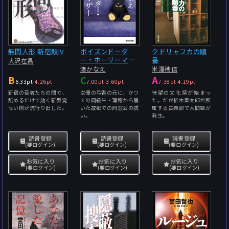
無間人形 新宿鮫IV
ポイズンドータ
クドリャフカの順
ー・ホーリーマザ
番
大沢在昌
ー
湊かなえ
米澤穂信
B
C
A
6.33pt
-
4.26pt
7.00pt
-
3.60pt
7.38pt
-
4.19pt
新宿の若者たちの間で、
女優の弓香の元に、かつ
待望の文化祭が始まっ
舐めるだけで効く新型覚
ての同級生・理穂から届
た。だが折木奉太郎が所
せい剤が流行り出した。
いた故郷での同窓会の誘
属する古典部で大問題が
い。
発生。
読書登録
読書登録
読書登録
(要ログイン)
(要ログイン)
(要ログイン)
お気に入り
お気に入り
お気に入り
(要ログイン)
(要ログイン)
(要ログイン)