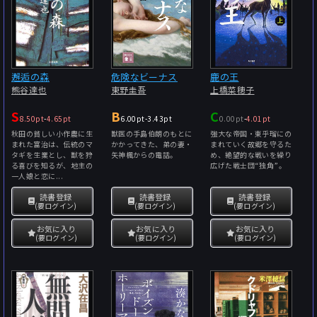
邂逅の森
危険なビーナス
鹿の王
熊谷達也
東野圭吾
上橋菜穂子
S
B
C
8.50pt
-
4.65pt
6.00pt
-
3.43pt
0.00pt
-
4.01pt
秋田の貧しい小作農に生
獣医の手島伯朗のもとに
強大な帝国・東乎瑠にの
まれた富治は、伝統のマ
かかってきた、弟の妻・
まれていく故郷を守るた
タギを生業とし、獣を狩
矢神楓からの電話。
め、絶望的な戦いを繰り
る喜びを知るが、地主の
広げた戦士団“独角”。
一人娘と恋に...
読書登録
読書登録
読書登録
(要ログイン)
(要ログイン)
(要ログイン)
お気に入り
お気に入り
お気に入り
(要ログイン)
(要ログイン)
(要ログイン)