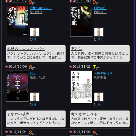
9
9
2016/05/19
2016/02/03
pt
pt
歌舞伎町ダムド
孤狼の血
誉田哲也
柚月裕子
(
J.M
)
(
J.M
)
必見のクロスオーバー
悪とは
ジウシリーズ、ハング、セブン。構想7
人の善悪、愛や憎悪の意味とは果たし
年、全てがここに集結して、誉田哲...
て…最後に驚愕の事実がやってくる！...
8
7
2015/12/06
2015/11/21
pt
pt
女王
人魚の眠る家
連城三紀彦
東野圭吾
(
J.M
)
(
J.M
)
まさかの視点
考えさせられる
このような手法があるとは想像だにしな
人の死は何をもって定義されるのか、重
かった…最後までドキドキさせられ...
たいテーマで描く内容はずっしり来ま...
8
9
2015/11/04
2015/11/03
pt
pt