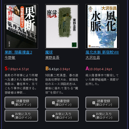
果断: 隠蔽捜査2
魔球
風化水脈 新宿鮫VIII
今野敏
東野圭吾
大沢在昌
S
B
A
7.89pt
-
4.57pt
6.43pt
-
3.94pt
10.00pt
-
4.24pt
長男の不祥事により所轄
9回裏二死満塁、春の選
殺人傷害事件で服役して
へ左遷された竜崎伸也警
抜高校野球大会、開陽高
いた藤野組組員・真壁が
視長は、着任早々、立て
校のエース須田武志は、
出所した。
こもり事件に直面する。
最後に揺れて落ちる“魔
容疑者は拳銃...
球”を投げた。
読書登録
読書登録
読書登録
(要ログイン)
(要ログイン)
(要ログイン)
お気に入り
お気に入り
お気に入り
(要ログイン)
(要ログイン)
(要ログイン)