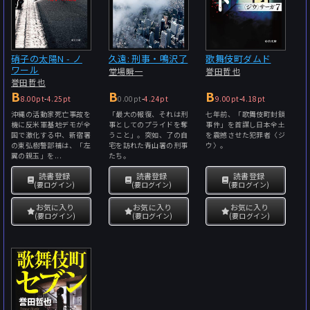
硝子の太陽N - ノ
久遠: 刑事・鳴沢了
歌舞伎町ダムド
ワール
堂場瞬一
誉田哲也
誉田哲也
B
B
B
8.00pt
-
4.25pt
0.00pt
-
4.24pt
9.00pt
-
4.18pt
沖縄の活動家死亡事故を
「最大の報復、それは刑
七年前、「歌舞伎町封鎖
機に反米軍基地デモが全
事としてのプライドを奪
事件」を首謀し日本全土
国で激化する中、新宿署
うこと」。突如、了の自
を震撼させた犯罪者〈ジ
の東弘樹警部補は、「左
宅を訪れた青山署の刑事
ウ〉。
翼の親玉」を...
たち。
読書登録
読書登録
読書登録
(要ログイン)
(要ログイン)
(要ログイン)
お気に入り
お気に入り
お気に入り
(要ログイン)
(要ログイン)
(要ログイン)