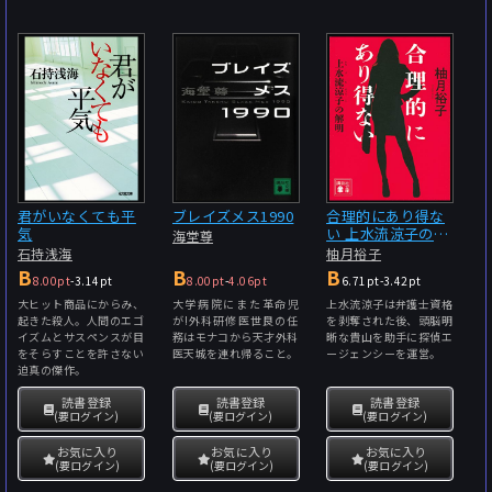
君がいなくても平
ブレイズメス1990
合理的にあり得な
気
い 上水流涼子の解
海堂尊
明
石持浅海
柚月裕子
B
B
B
8.00pt
-
3.14pt
8.00pt
-
4.06pt
6.71pt
-
3.42pt
大ヒット商品にからみ、
大学病院にまた革命児
上水流涼子は弁護士資格
起きた殺人。人間のエゴ
が!外科研修医世良の任
を剥奪された後、頭脳明
イズムとサスペンスが目
務はモナコから天才外科
晰な貴山を助手に探偵エ
をそらすことを許さない
医天城を連れ帰ること。
ージェンシーを運営。
迫真の傑作。
読書登録
読書登録
読書登録
(要ログイン)
(要ログイン)
(要ログイン)
お気に入り
お気に入り
お気に入り
(要ログイン)
(要ログイン)
(要ログイン)