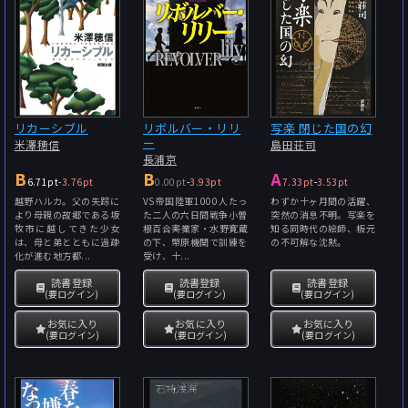
リカーシブル
リボルバー・リリ
写楽 閉じた国の幻
ー
米澤穂信
島田荘司
長浦京
B
B
A
6.71pt
-
3.76pt
0.00pt
-
3.93pt
7.33pt
-
3.53pt
越野ハルカ。父の失踪に
VS帝国陸軍1000人たっ
わずか十ヶ月間の活躍、
より母親の故郷である坂
た二人の六日間戦争小曽
突然の消息不明。写楽を
牧市に越してきた少女
根百合――実業家・水野寛蔵
知る同時代の絵師、板元
は、母と弟とともに過疎
の下、幣原機関で訓練を
の不可解な沈黙。
化が進む地方都...
受け、十...
読書登録
読書登録
読書登録
(要ログイン)
(要ログイン)
(要ログイン)
お気に入り
お気に入り
お気に入り
(要ログイン)
(要ログイン)
(要ログイン)