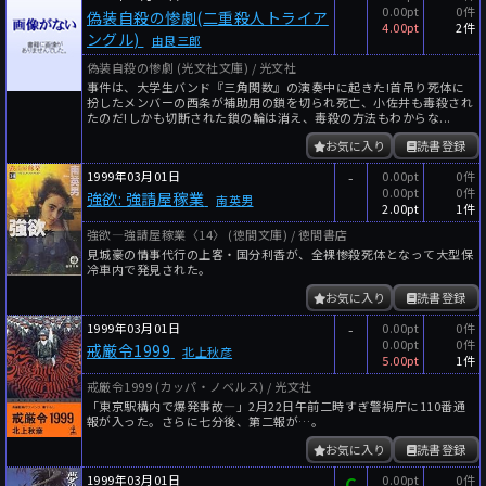
0.00pt
0件
偽装自殺の惨劇(二重殺人トライア
4.00pt
2件
ングル)
由良三郎
偽装自殺の惨劇 (光文社文庫) / 光文社
事件は、大学生バンド『三角関数』の演奏中に起きた!首吊り死体に
扮したメンバーの西条が補助用の鎖を切られ死亡、小佐井も毒殺され
たのだ!しかも切断された鎖の輪は消え、毒殺の方法もわからな...
お気に入り
読書登録
1999年03月01日
-
0.00pt
0件
0.00pt
0件
強欲: 強請屋稼業
南英男
2.00pt
1件
強欲―強請屋稼業〈14〉 (徳間文庫) / 徳間書店
見城豪の情事代行の上客・国分利香が、全裸惨殺死体となって大型保
冷車内で発見された。
お気に入り
読書登録
1999年03月01日
-
0.00pt
0件
0.00pt
0件
戒厳令1999
北上秋彦
5.00pt
1件
戒厳令1999 (カッパ・ノベルス) / 光文社
「東京駅構内で爆発事故―」2月22日午前二時すぎ警視庁に110番通
報が入った。さらに七分後、第二報が…。
お気に入り
読書登録
1999年03月01日
C
0.00pt
0件