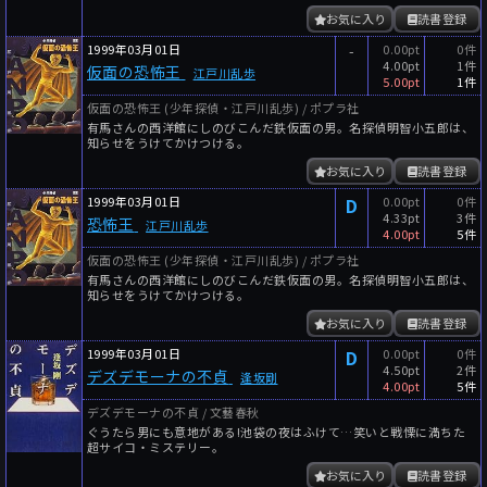
お気に入り
読書登録
1999年03月01日
-
0.00pt
0件
4.00pt
1件
仮面の恐怖王
江戸川乱歩
5.00pt
1件
仮面の恐怖王 (少年探偵・江戸川乱歩) / ポプラ社
有馬さんの西洋館にしのびこんだ鉄仮面の男。名探偵明智小五郎は、
知らせをうけてかけつける。
お気に入り
読書登録
1999年03月01日
D
0.00pt
0件
4.33pt
3件
恐怖王
江戸川乱歩
4.00pt
5件
仮面の恐怖王 (少年探偵・江戸川乱歩) / ポプラ社
有馬さんの西洋館にしのびこんだ鉄仮面の男。名探偵明智小五郎は、
知らせをうけてかけつける。
お気に入り
読書登録
1999年03月01日
D
0.00pt
0件
4.50pt
2件
デズデモーナの不貞
逢坂剛
4.00pt
5件
デズデモーナの不貞 / 文藝春秋
ぐうたら男にも意地がある!池袋の夜はふけて…笑いと戦慄に満ちた
超サイコ・ミステリー。
お気に入り
読書登録