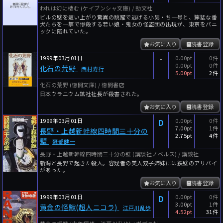
われは幻に棲む (ケイブンシャ文庫) / 勁文社
ビルの壁を這い上がり驚異の跳躍で逃げる小男・ち一号と、獰猛な番
犬たちを一撃で惨殺する若い娘・鬼女の怪盗団の出現が、東京をパニ
ックに陥れていた。
お気に入り
読書登録
1999年03月01日
-
0.00pt
0件
0.00pt
0件
化石の荒野
西村寿行
5.00pt
2件
化石の荒野 (徳間文庫) / 徳間書店
日本ウラニウム鉱社社長が殺害された。
お気に入り
読書登録
1999年03月01日
D
0.00pt
0件
7.00pt
1件
長野・上越新幹線四時間三十分の
2.75pt
4件
壁
蘇部健一
長野・上越新幹線四時間三十分の壁 (講談社ノベルス) / 講談社
新潟と長野で起きた殺人。容疑者の美人双子姉妹には鉄壁のアリバイ
があった。
お気に入り
読書登録
1999年03月01日
D
0.00pt
0件
3.00pt
1件
黄金の怪獣(超人ニコラ)
江戸川乱歩
4.52pt
31件