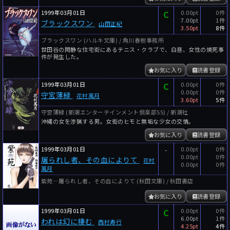
1999年03月01日
C
0.00pt
0件
7.00pt
1件
ブラックスワン
山田正紀
3.50pt
8件
ブラックスワン (ハルキ文庫) / 角川春樹事務所
世田谷の閑静な住宅街にあるテニス・クラブで、白昼、女性の焼死事
件が発生した。
お気に入り
読書登録
1999年03月01日
C
0.00pt
0件
0.00pt
0件
守宮薄緑
花村萬月
3.60pt
5件
守宮薄緑 (新潮エンターテインメント倶楽部SS) / 新潮社
沖縄の女を渉猟する男。女衒のヒモと無垢な少女の交情。
お気に入り
読書登録
1999年03月01日
-
0.00pt
0件
0.00pt
0件
屠られし者、その血によりて
花村
0.00pt
0件
萬月
紫苑―屠られし者、その血によりて (秋田文庫) / 秋田書店
お気に入り
読書登録
1999年03月01日
C
0.00pt
0件
6.00pt
1件
われは幻に棲む
西村寿行
4.25pt
4件