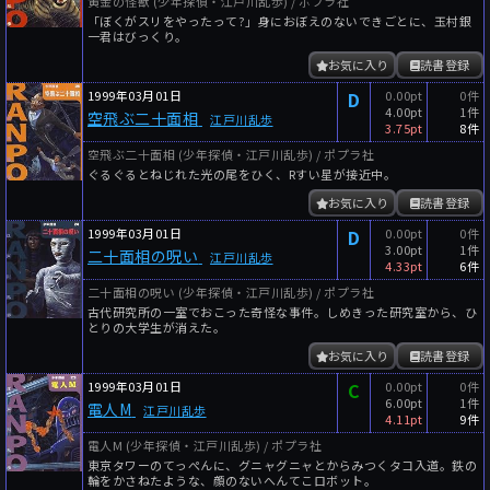
黄金の怪獣 (少年探偵・江戸川乱歩) / ポプラ社
「ぼくがスリをやったって?」身におぼえのないできごとに、玉村銀
一君はびっくり。
お気に入り
読書登録
1999年03月01日
D
0.00pt
0件
4.00pt
1件
空飛ぶ二十面相
江戸川乱歩
3.75pt
8件
空飛ぶ二十面相 (少年探偵・江戸川乱歩) / ポプラ社
ぐるぐるとねじれた光の尾をひく、Rすい星が接近中。
お気に入り
読書登録
1999年03月01日
D
0.00pt
0件
3.00pt
1件
二十面相の呪い
江戸川乱歩
4.33pt
6件
二十面相の呪い (少年探偵・江戸川乱歩) / ポプラ社
古代研究所の一室でおこった奇怪な事件。しめきった研究室から、ひ
とりの大学生が消えた。
お気に入り
読書登録
1999年03月01日
C
0.00pt
0件
6.00pt
1件
電人M
江戸川乱歩
4.11pt
9件
電人M (少年探偵・江戸川乱歩) / ポプラ社
東京タワーのてっぺんに、グニャグニャとからみつくタコ入道。鉄の
輪をかさねたような、顔のないへんてこロボット。