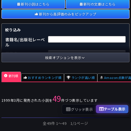
新刊小説はこちら
新刊の文庫はこちら
新刊から高評価のみをピックアップ
絞り込み
書籍名/出版社レーベ
ル
著者名
検索オプションを表示
国内
海外
あらすじ
新刊順
おすすめランキング順
ランクが高い順
Amazon点数が
出版社
～
pp.
ページ数
49
単行本
文庫本
フォーマット
1999年3月に発売された小説を
件づつ表示しています
～
Pt
オスダメ点数
テーブル表示
グリッド表示
～
Pt
潜在点数
全49件 1〜49 1/1ページ
～
Pt
Amazon点数