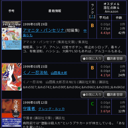
～
件
レビュー数
オスダメ＆
ラ
潜在点数＆
ン
参考
書籍情報
Amazon
～
人
読者数
ク
[
？
]
平均点
件数
年代
1999年03月19日
B
0.00pt
0件
7.33pt
3件
アマニタ・パンセリナ
(短編集)
中
年代と月の範囲
先月以降
今月以降
4.43pt
42件
島らも
年
月
アマニタ・パンセリナ (集英社文庫) / 集英社
睡眠薬、シャブ、アヘン、幻覚サボテン、咳止めシロップ、毒キノ
～
コ、有機溶剤、ハシシュ、大麻やLSDもあれば、アルコールもある。
年
月
お気に入り
読書登録
1999年03月15日
B
0.00pt
0件
細かく検索
8.00pt
2件
くノ一忍法帖
山田風太郎
4.17pt
24件
絞り込みリセット
くノ一忍法帖 山田風太郎忍法帖(5) (講談社文庫) / 講談社
&#x5927;&#x5742;&#x590f;&#x306e;&#x9663;&#x3001;&#x843d;
お気に入り
読書登録
1999年03月12日
C
0.00pt
0件
0.00pt
0件
守護者
グレッグ・ルッカ
3.67pt
12件
守護者 (講談社文庫) / 講談社
病院前では“堕胎は殺人だ”というプラカードが林立している。「あな
たを雇いたい。