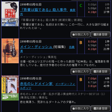
1999年03月01日
C
0.00pt
0件
5.00pt
1件
『吾輩は猫である』殺人事件
奥泉
4.18pt
17件
光
『吾輩は猫である』殺人事件 (新潮文庫) / 新潮社
「吾輩は猫である。名前はまだ無い」この一行に、大きな謎が仕組ま
れていたとは―。
お気に入り
読書登録
1999年03月01日
B
8.00pt
1件
6.56pt
9件
メイン・ディッシュ
(短編集)
北森
4.10pt
21件
鴻
メイン・ディッシュ / 集英社
女優・紅林ユリエが小杉隆一と作った劇団『紅神楽』は、推理劇を得
意としている。座付き作者の小杉は大の推理マニアなのだ。
お気に入り
読書登録
1999年03月01日
B
7.00pt
4件
6.71pt
17件
赤毛のレドメイン家
イーデン・フィ
3.81pt
43件
ルポッツ
赤毛のレドメイン家―乱歩が選ぶ黄金時代ミステリーBEST10〈1〉
(集英社文庫) / 集英社
悲壮美漂う、荒涼たるダートムアの夕暮れ。
お気に入り
読書登録