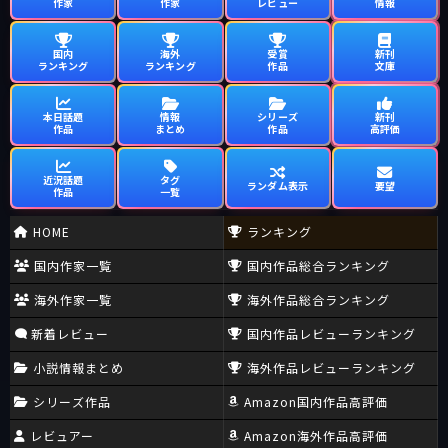
作家
作家
レビュー
情報
国内
海外
受賞
新刊
ランキング
ランキング
作品
文庫
本日話題
情報
シリーズ
新刊
作品
まとめ
作品
高評価
近況話題
タグ
ランダム表示
要望
作品
一覧
HOME
ランキング
国内作家一覧
国内作品総合ランキング
海外作家一覧
海外作品総合ランキング
新着レビュー
国内作品レビューランキング
小説情報まとめ
海外作品レビューランキング
シリーズ作品
Amazon国内作品高評価
レビュアー
Amazon海外作品高評価