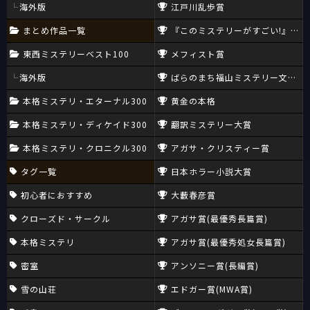
海外版
江戸川乱歩賞
まとめ作品一覧
『このミステリーがすごい!』大賞
東西ミステリーベスト100
メフィスト賞
海外版
ばらのまち福山ミステリー文学新
本格ミステリ・エターナル300
黄金の本格
本格ミステリ・ディケイド300
翻訳ミステリー大賞
本格ミステリ・クロニクル300
アガサ・クリスティー賞
タグ一覧
日本ホラー小説大賞
初心者におすすめ
大藪春彦賞
クローズド・サークル
アガサ賞(最優秀長篇賞)
本格ミステリ
アガサ賞(最優秀処女長篇賞)
密室
アンソニー賞(長編賞)
雪の山荘
エドガー賞(MWA賞)