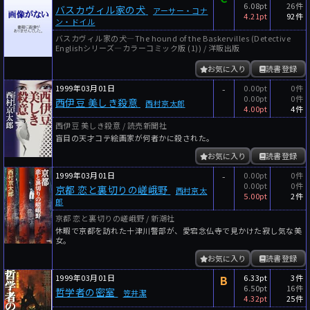
6.08pt
26件
バスカヴィル家の犬
アーサー・コナ
4.21pt
92件
ン・ドイル
バスカヴィル家の犬―The hound of the Baskervilles (Detective
Englishシリーズ―カラーコミック版 (1)) / 洋販出版
お気に入り
読書登録
1999年03月01日
-
0.00pt
0件
0.00pt
0件
西伊豆 美しき殺意
西村京太郎
4.00pt
4件
西伊豆 美しき殺意 / 読売新聞社
盲目の天才コテ絵画家が何者かに殺された。
お気に入り
読書登録
1999年03月01日
-
0.00pt
0件
0.00pt
0件
京都 恋と裏切りの嵯峨野
西村京太
5.00pt
2件
郎
京都 恋と裏切りの嵯峨野 / 新潮社
休暇で京都を訪れた十津川警部が、愛宕念仏寺で見かけた寂し気な美
女。
お気に入り
読書登録
1999年03月01日
B
6.33pt
3件
6.50pt
16件
哲学者の密室
笠井潔
4.32pt
25件