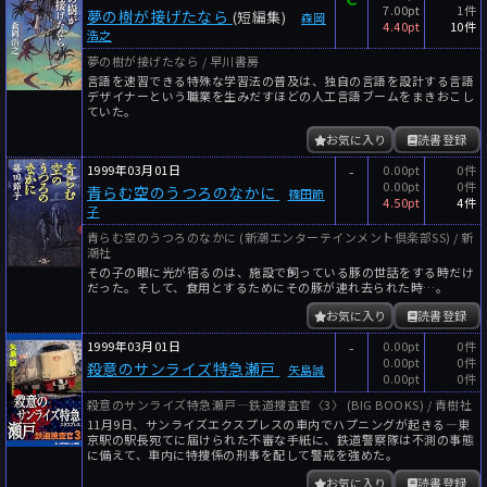
7.00pt
1件
夢の樹が接げたなら
(短編集)
森岡
4.40pt
10件
浩之
夢の樹が接げたなら / 早川書房
言語を速習できる特殊な学習法の普及は、独自の言語を設計する言語
デザイナーという職業を生みだすほどの人工言語ブームをまきおこし
ていた。
お気に入り
読書登録
1999年03月01日
-
0.00pt
0件
0.00pt
0件
青らむ空のうつろのなかに
篠田節
4.50pt
4件
子
青らむ空のうつろのなかに (新潮エンターテインメント倶楽部SS) / 新
潮社
その子の眼に光が宿るのは、施設で飼っている豚の世話をする時だけ
だった。そして、食用とするためにその豚が連れ去られた時…。
お気に入り
読書登録
1999年03月01日
-
0.00pt
0件
0.00pt
0件
殺意のサンライズ特急瀬戸
矢島誠
0.00pt
0件
殺意のサンライズ特急瀬戸―鉄道捜査官〈3〉 (BIG BOOKS) / 青樹社
11月9日、サンライズエクスプレスの車内でハプニングが起きる―東
京駅の駅長宛てに届けられた不審な手紙に、鉄道警察隊は不測の事態
に備えて、車内に特捜係の刑事を配して警戒を強めた。
お気に入り
読書登録