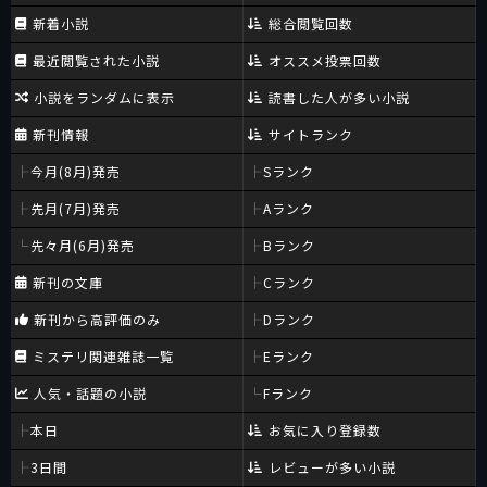
新着小説
総合閲覧回数
最近閲覧された小説
オススメ投票回数
小説をランダムに表示
読書した人が多い小説
新刊情報
サイトランク
今月(8月)発売
Sランク
先月(7月)発売
Aランク
先々月(6月)発売
Bランク
新刊の文庫
Cランク
新刊から高評価のみ
Dランク
ミステリ関連雑誌一覧
Eランク
人気・話題の小説
Fランク
本日
お気に入り登録数
3日間
レビューが多い小説