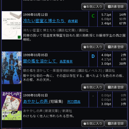
お気に入り
読書登録
1999年03月12日
C
5.71pt
14件
6.08pt
93件
冷たい密室と博士たち
森博嗣
3.46pt
67件
冷たい密室と博士たち (講談社文庫) / 講談社
同僚の誘いで低温度実験室を訪ねた犀川助教授とお嬢様学生の西之園
萌絵。
お気に入り
読書登録
1999年03月05日
D
4.00pt
2件
4.17pt
6件
銀の檻を溶かして
高里椎奈
3.00pt
38件
銀の檻を溶かして―薬屋探偵妖綺談 (講談社ノベルス) / 講談社
賑やかな街の一角に、その店は存在する。燻べたような色の木の板、
木の壁、木の天井。
お気に入り
読書登録
1999年03月01日
-
0.00pt
0件
0.00pt
0件
あやかしの声
(短編集)
阿刀田高
3.00pt
3件
あやかしの声 (新潮文庫) / 新潮社
わけもなく他人に怖れられる恐怖。
お気に入り
読書登録