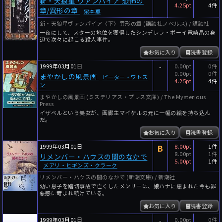
新・天狼星 ヴァンパイア 恐怖の
4.25pt
4件
章/異形の章
栗本薫
新・天狼星ヴァンパイア〈下〉異形の章 (講談社ノベルス) / 講談社
一夜にして、スターの地位を獲得したシンデレラ・ボーイ竜崎晶の身
辺で次々に起こる殺人事件。
お気に入り
読書登録
1999年03月01日
-
0.00pt
0件
0.00pt
0件
まやかしの風景画
ピーター・ワトス
4.25pt
4件
ン
まやかしの風景画 (ミステリアス・プレス文庫) / The Mysterious
Press
イザベルという美女が、画廊主マイケルの元に一幅の絵を持ち込ん
だ。
お気に入り
読書登録
1999年03月01日
B
8.00pt
1件
8.00pt
1件
リメンバー・ハウスの闇のなかで
5.00pt
1件
メアリ・ヒギンズ・クラーク
リメンバー・ハウスの闇のなかで (新潮文庫) / 新潮社
幼い息子を踏切事故で亡くしたメンリーは、娘ハナに恵まれた今も罪
悪感に苛まれ続けている。
お気に入り
読書登録
1999年03月01日
-
0.00pt
0件