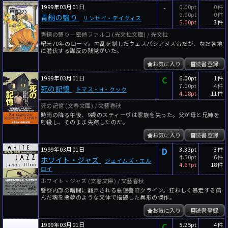
1999年03月01日
-
0.00pt
0件
0.00pt
0件
青銅の翳り
リンゼイ・デイヴィス
5.00pt
3件
青銅の翳り―密偵ファルコ (光文社文庫) / 光文社
紀元70年のローマ。内乱を制したウェスパシアヌス帝だが、なお各地
に潜伏する謀反の残党がいた。
お気に入り
読書登録
1999年03月01日
C
6.00pt
1件
7.00pt
4件
死の記憶
トマス・H・クック
4.18pt
11件
死の記憶 (文春文庫) / 文藝春秋
時雨の降る午後、9歳のスティーヴは家族を失った。父が母と兄姉を
射殺し、そのまま失踪したのだ。
お気に入り
読書登録
1999年03月01日
D
3.33pt
3件
4.50pt
6件
ホワイト・ジャズ
ジェイムズ・エル
4.67pt
18件
ロイ
ホワイト・ジャズ (文春文庫) / 文藝春秋
警察内部の暗闘に翻弄される悪徳警官クライン。狂おしく暴走する病
んだ魂を悪夢のような文体で描破した異形の傑作。
お気に入り
読書登録
1999年03月01日
C
5.25pt
4件