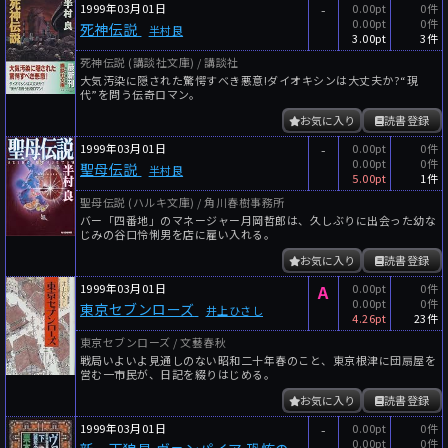
1999年03月01日
-
0.00pt
0件
0.00pt
0件
死神伝説
半村良
3.00pt
3件
死神伝説 (講談社文庫) / 講談社
大気汚染に隠された驚愕すべき悪意!ダイオキシンは大丈夫か?“現
代”を問う伝奇ロマン。
お気に入り
読書登録
1999年03月01日
-
0.00pt
0件
0.00pt
0件
聖母伝説
半村良
5.00pt
1件
聖母伝説 (ハルキ文庫) / 角川春樹事務所
バー「四番地」のマネージャー月岡哲郎は、久しぶりに出会った幼な
じみの谷口怜悧男を店に雇い入れる。
お気に入り
読書登録
1999年03月01日
A
0.00pt
0件
0.00pt
0件
東京セブンローズ
井上ひさし
4.26pt
23件
東京セブンローズ / 文藝春秋
戦局いよいよ見通しのない昭和二十年春のこと、東京根津に団扇屋を
営む一市民が、日記を綴りはじめる。
お気に入り
読書登録
1999年03月01日
-
0.00pt
0件
0.00pt
0件