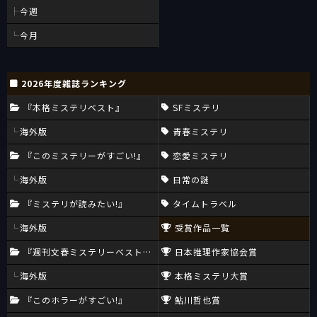
今週
今月
2026年度雑誌ランキング
『本格ミステリベスト』
SFミステリ
海外版
青春ミステリ
『このミステリーがすごい!』
恋愛ミステリ
海外版
日常の謎
『ミステリが読みたい!』
タイムトラベル
海外版
受賞作品一覧
『週刊文春ミステリーベスト10』
日本推理作家協会賞
海外版
本格ミステリ大賞
『このホラーがすごい!』
鮎川哲也賞