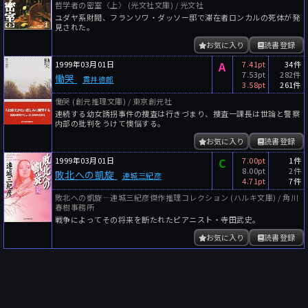
哲学者の密室〈上〉 (光文社文庫) / 光文社
ユダヤ系財閥、フランソワ・ダッソー邸で滞在者ロンカルの死体が発
見された。
お気に入り
読書登録
1999年03月01日
A
7.41pt
34件
7.53pt
282件
慟哭
貫井徳郎
3.58pt
261件
慟哭 (創元推理文庫) / 東京創元社
連続する幼女誘拐事件の捜査は行きづまり、捜査一課長は世論と警察
内部の批判をうけて懊悩する。
お気に入り
読書登録
1999年03月01日
C
7.00pt
1件
8.00pt
2件
敗北への凱旋
連城三紀彦
4.71pt
7件
敗北への凱旋―連城三紀彦傑作推理コレクション (ハルキ文庫) / 角川
春樹事務所
戦争によってその将来を断たれたピアニスト・寺田武史。
お気に入り
読書登録