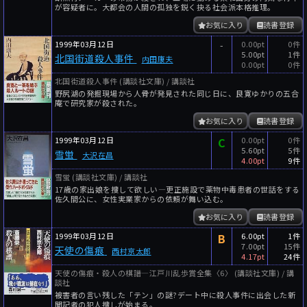
が容疑者に。大都会の人間の孤独を鋭く抉る社会派本格推理。
お気に入り
読書登録
1999年03月12日
-
0.00pt
0件
5.00pt
1件
北国街道殺人事件
内田康夫
0.00pt
0件
北国街道殺人事件 (講談社文庫) / 講談社
野尻湖の発掘現場から人骨が発見された同じ日に、良寛ゆかりの五合
庵で研究家が殺された。
お気に入り
読書登録
1999年03月12日
C
0.00pt
0件
5.60pt
5件
雪蛍
大沢在昌
4.00pt
9件
雪蛍 (講談社文庫) / 講談社
17歳の家出娘を捜して欲しい―更正施設で薬物中毒患者の世話をする
佐久間公に、女性実業家からの依頼が舞い込む。
お気に入り
読書登録
1999年03月12日
B
6.00pt
1件
7.00pt
15件
天使の傷痕
西村京太郎
4.17pt
24件
天使の傷痕・殺人の棋譜―江戸川乱歩賞全集〈6〉 (講談社文庫) / 講
談社
被害者の言い残した「テン」の謎?デート中に殺人事件に出会した新
聞記者の犯人捜しが始まる。