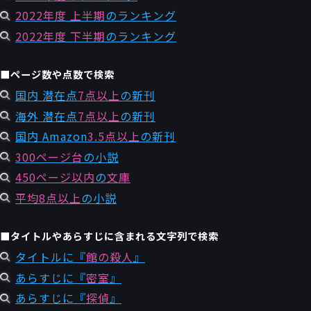
2022年度 上半期
のランキング
2022年度 下半期
のランキング
■ページ数や点数で検索
国内 潜在点
7点以上
の新刊
海外 潜在点
7点以上
の新刊
国内 Amazon
3.5点以上
の新刊
300ページ台
の小説
450ページ以内
の
文庫
平均8点以上
の小説
■タイトルやあらすじに含まれる文字列で検索
タイトルに『
館の殺人
』
あらすじに『
密室
』
あらすじに『
探偵
』