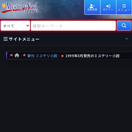
メニュー
会員登録
ログイン
検索対象
検索キーワード
サイトメニュー
国内
海外
新着
新刊
新刊 ミステリ小説
1999年3月発売のミステリー小説
HOME
作家
作家
レビュー
情報
国内
海外
受賞
新刊
ランキング
ランキング
作品
文庫
本日話題
情報
シリーズ
新刊
作品
まとめ
作品
高評価
近況話題
タグ
ランダム表示
要望
作品
一覧