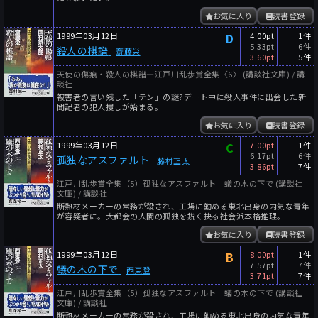
お気に入り
読書登録
1999年03月12日
D
4.00pt
1件
5.33pt
6件
殺人の棋譜
斎藤栄
3.60pt
5件
天使の傷痕・殺人の棋譜―江戸川乱歩賞全集〈6〉 (講談社文庫) / 講
談社
被害者の言い残した「テン」の謎?デート中に殺人事件に出会した新
聞記者の犯人捜しが始まる。
お気に入り
読書登録
1999年03月12日
C
7.00pt
1件
6.17pt
6件
孤独なアスファルト
藤村正太
3.86pt
7件
江戸川乱歩賞全集（5）孤独なアスファルト 蟻の木の下で (講談社
文庫) / 講談社
断熱材メーカーの常務が殺され、工場に勤める東北出身の内気な青年
が容疑者に。大都会の人間の孤独を鋭く抉る社会派本格推理。
お気に入り
読書登録
1999年03月12日
B
8.00pt
1件
7.57pt
7件
蟻の木の下で
西東登
3.71pt
7件
江戸川乱歩賞全集（5）孤独なアスファルト 蟻の木の下で (講談社
文庫) / 講談社
断熱材メーカーの常務が殺され、工場に勤める東北出身の内気な青年