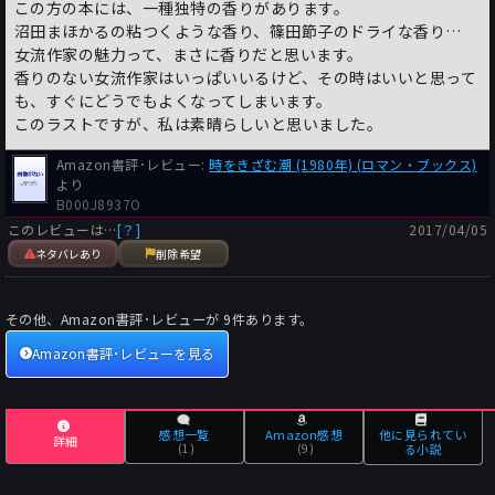
この方の本には、一種独特の香りがあります。
沼田まほかるの粘つくような香り、篠田節子のドライな香り…
女流作家の魅力って、まさに香りだと思います。
香りのない女流作家はいっぱいいるけど、その時はいいと思って
も、すぐにどうでもよくなってしまいます。
このラストですが、私は素晴らしいと思いました。
Amazon書評･レビュー:
時をきざむ潮 (1980年) (ロマン・ブックス)
より
B000J8937O
このレビューは…
[？]
2017/04/05
ネタバレあり
削除希望
その他、Amazon書評･レビューが
9
件あります。
Amazon書評･レビューを見る
感想一覧
Amazon感想
他に見られてい
詳細
(1)
(9)
る小説