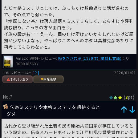
ただ本格ミステリとしては、ぶっちゃけ想像通りに話が進むの
で、その点でも弱かった。
『地図にない谷』は落人部落×ミステリらしく、あらすじや評判
読む限り、こっちの方が面白そう。
イ族の設定も……うーん、目の付け所はいいかもしれないけど証
拠が少ないよなぁ。やっぱりこのへんのネタは高橋克彦あたりに
再考してもらわないと。
Amazon書評･レビュー:
時をきざむ潮 (1980年) (講談社文庫)
より
B000J856XY
このレビューは…
[？]
2020/01/01
ネタバレあり
削除希望
No.7
(
pt)
3
伝奇ミステリや本格ミステリを期待すると
ダメ
古代から受け継がれた土着の民の原始共産国家が存在していると
いう設定の、伝奇×ハードボイルドで江戸川乱歩賞受賞作という