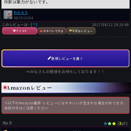
作家は筆力がないです。
わたろう
0BCEGGR4
このレビューは…
[？]
2017/08/12 20:10:49
ナイス!!
ネタバレですよ
不正なレビュー
新規レビューを書く
⇒みなさんの感想をお待ちしております！！
Amazonレビュー
※以下のAmazon書評･レビューにはネタバレが含まれる場合があります。
未読の方はご注意ください
No.9
(
pt)
3