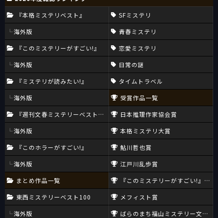
『本格ミステリベスト』
SFミステリ
海外版
青春ミステリ
『このミステリーがすごい!』
恋愛ミステリ
海外版
日常の謎
『ミステリが読みたい!』
タイムトラベル
海外版
受賞作品一覧
『週刊文春ミステリーベスト10』
日本推理作家協会賞
海外版
本格ミステリ大賞
『このホラーがすごい!』
鮎川哲也賞
海外版
江戸川乱歩賞
まとめ作品一覧
『このミステリーがすごい!』大賞
東西ミステリーベスト100
メフィスト賞
海外版
ばらのまち福山ミステリー文学新