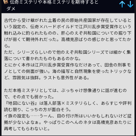
伝奇ミステリや本格ミステリを期待すると
ダメ
古代から受け継がれた土着の民の原始共産国家が存在していると
いう設定の、伝奇×ハードボイルドで江戸川乱歩賞受賞作という
触れ込みに釣られたものの、肝心のえぞ共和国についての掘り下
げが弱くて期待外れだった。高橋克彦ばりの感じかと思ってたか
ら。
ただ、シリーズらしいので他のえぞ共和国シリーズでは細かく集
落について書かれたものもあるのかな。
とにかく本作は江戸川乱歩賞受賞作なだけあって、田舎の刑事モ
ノとしての側面が強い。海の描写と自然現象を使ったトリックな
ど、雰囲気は抜群。ラストも意外性がある。
ただ本格ミステリとしては、ぶっちゃけ想像通りに話が進むの
で、その点でも弱かった。
『地図にない谷』は落人部落×ミステリらしく、あらすじや評判
読む限り、こっちの方が面白そう。
イ族の設定も……うーん、目の付け所はいいかもしれないけど証
拠が少ないよなぁ。やっぱりこのへんのネタは高橋克彦あたりに
再考してもらわないと。