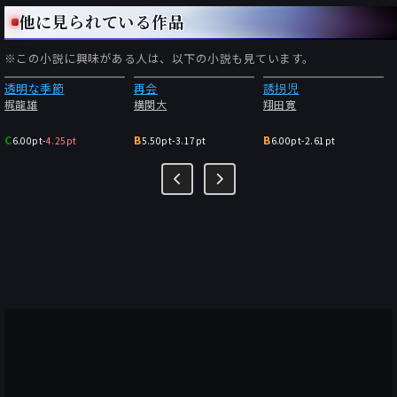
他に見られている作品
※この小説に興味がある人は、以下の小説も見ています。
透明な季節
再会
誘拐児
梶龍雄
横関大
翔田寛
C
B
B
6.00pt
-
4.25pt
5.50pt
-
3.17pt
6.00pt
-
2.61pt