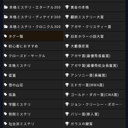
本格ミステリ・エターナル300
黄金の本格
本格ミステリ・ディケイド300
翻訳ミステリー大賞
本格ミステリ・クロニクル300
アガサ・クリスティー賞
タグ一覧
日本ホラー小説大賞
初心者におすすめ
大藪春彦賞
クローズド・サークル
アガサ賞(最優秀長篇賞)
本格ミステリ
アガサ賞(最優秀処女長篇賞)
密室
アンソニー賞(長編賞)
雪の山荘
エドガー賞(MWA賞)
孤島
ゴールド・ダガー賞(CWA賞)
学園ミステリ
ジョン・クリーシー・ダガー賞(CW
倒叙ミステリ
バリー賞(新人賞)
社会派ミステリ
ガラスの鍵賞