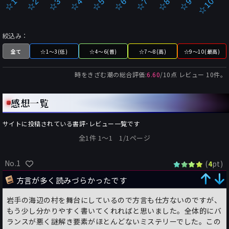
☆2
☆7
☆3
☆8
☆4
☆9
☆5
☆10
☆1
☆6
絞込み：
全て
☆1～3(低)
☆4～6(普)
☆7～8(高)
☆9～10(最高)
時をきざむ潮
の総合評価:
6.60
/
10
点 レビュー
10
件。
感想一覧
サイトに投稿されている書評･レビュー一覧です
全1件 1〜1 1/1ページ
No.1
(
pt)
4
方言が多く読みづらかったです
岩手の海辺の村を舞台にしているので方言も仕方ないのですが、
もう少し分かりやすく書いてくれればと思いました。全体的にバ
ランスが悪く謎解き要素がほとんどないミステリーでした。この