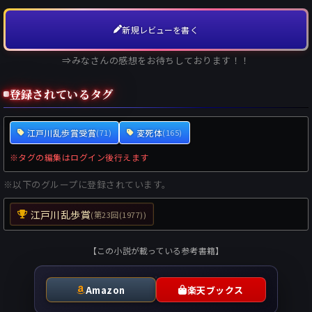
新規レビューを書く
⇒みなさんの感想をお待ちしております！！
登録されているタグ
江戸川乱歩賞受賞
変死体
(71)
(165)
※タグの編集はログイン後行えます
※以下のグループに登録されています。
江戸川乱歩賞
(第23回(1977))
【この小説が載っている参考書籍】
Amazon
楽天ブックス