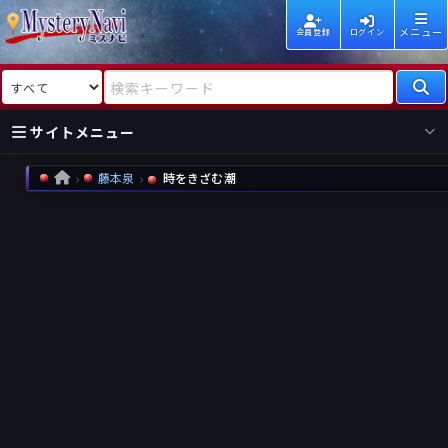
メニュー
会員登録
ログイン
検索対象
検索キーワード
サイトメニュー
藤本泉
時をきざむ潮
HOME
国内
海外
新着
新刊
作家
作家
レビュー
情報
国内
海外
受賞
新刊
ランキング
ランキング
作品
文庫
本日話題
情報
シリーズ
新刊
作品
まとめ
作品
高評価
近況話題
タグ
ランダム表示
要望
作品
一覧