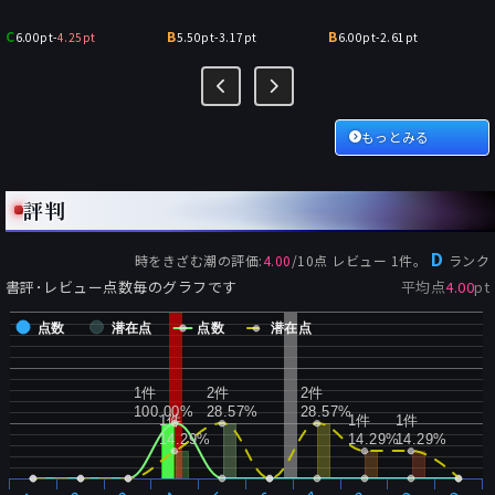
C
B
B
6.00pt
-
4.25pt
5.50pt
-
3.17pt
6.00pt
-
2.61pt
もっとみる
評判
D
時をきざむ潮
の評価:
4.00
/
10
点 レビュー
1
件。
ランク
書評･レビュー点数毎のグラフです
平均点
4.00
pt
点数
潜在点
点数
潜在点
1件
2件
2件
100.00%
28.57%
28.57%
1件
1件
1件
14.29%
14.29%
14.29%