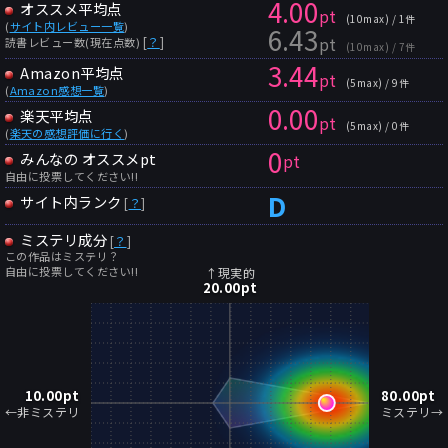
4.00
オススメ平均点
pt
(10max) / 1件
(
サイト内レビュー一覧
)
6.43
pt
[
？
]
読書レビュー数(現在点数)
(10max) / 7件
3.44
Amazon平均点
pt
(5max) / 9件
(
Amazon感想一覧
)
0.00
楽天平均点
pt
(5max) / 0件
(
楽天の感想評価に行く
)
0
みんなの オススメpt
pt
自由に投票してください!!
D
サイト内ランク
[
？
]
ミステリ成分
[
？
]
この作品はミステリ？
自由に投票してください!!
↑現実的
20.00
pt
10.00
pt
80.00
pt
←非ミステリ
ミステリ→