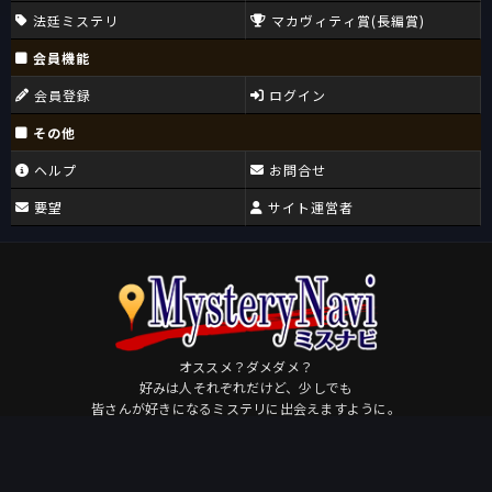
法廷ミステリ
マカヴィティ賞(長編賞)
会員機能
会員登録
ログイン
その他
ヘルプ
お問合せ
要望
サイト運営者
オススメ？ダメダメ？
好みは人それぞれだけど、少しでも
皆さんが好きになるミステリに出会えますように。
Osudame
by
このページを共有