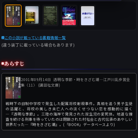
この小説が載っている書籍情報一覧
(違う装丁に載っている場合もあります)
あらすじ
2001年09月14日
透明な季節・時をきざむ潮―江戸川乱歩賞全
集〈11〉 (講談社文庫)
戦時下の旧制中学校で発生した配属将校射殺事件。真相を追う男子生徒
の活躍と、将校の美しき未亡人への淡くせつない恋を感動的に描く
―『透明な季節』。三陸の海岸で発見された双生児の変死体。地道な捜
査を続ける刑事を待っていたのは閉鎖された村社会と古代伝承のあやしい
世界だった―『時をきざむ潮』。(「BOOK」データベースより)