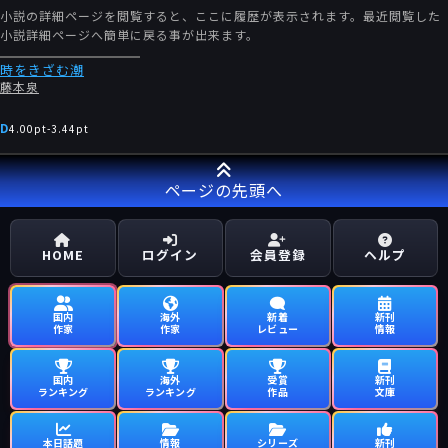
小説の詳細ページを閲覧すると、ここに履歴が表示されます。最近閲覧した
小説詳細ページへ簡単に戻る事が出来ます。
時をきざむ潮
藤本泉
D
4.00pt
-
3.44pt
ページの先頭へ
HOME
ログイン
会員登録
ヘルプ
国内
海外
新着
新刊
作家
作家
レビュー
情報
国内
海外
受賞
新刊
ランキング
ランキング
作品
文庫
本日話題
情報
シリーズ
新刊