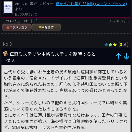
Amazon書評･レビュー:
時をきざむ潮 (1980年) (ロマン・ブックス)
より
B000J8937O
このレビューは…
[？]
2020/01/01
ネタバレあり
削除希望
No.8
(
pt)
3
伝奇ミステリや本格ミステリを期待すると
ダメ
古代から受け継がれた土着の民の原始共産国家が存在していると
いう設定の、伝奇×ハードボイルドで江戸川乱歩賞受賞作という
触れ込みに釣られたものの、肝心のえぞ共和国についての掘り下
げが弱くて期待外れだった。高橋克彦ばりの感じかと思ってたか
ら。
ただ、シリーズらしいので他のえぞ共和国シリーズでは細かく集
落について書かれたものもあるのかな。
とにかく本作は江戸川乱歩賞受賞作なだけあって、田舎の刑事モ
ノとしての側面が強い。海の描写と自然現象を使ったトリックな
ど、雰囲気は抜群。ラストも意外性がある。