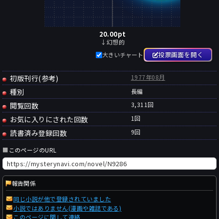
20.00
pt
↓幻想的
投票画面を開く
大きいチャート
初版刊行(参考)
1977年08月
種別
長編
閲覧回数
3,311回
お気に入りにされた回数
1
回
読書済み登録回数
9
回
■
このページのURL
報告関係
同じ小説が他で登録されていました
小説ではありません(漫画や雑誌である)
このページに関して連絡