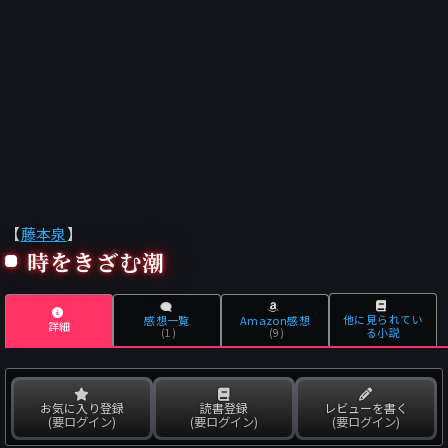
【
藤本泉
】
時をきざむ潮
他に見られてい
感想一覧
Amazon感想
詳細
る小説
(1)
(9)
お気に入り登録
読書登録
レビューを書く
(要ログイン)
(要ログイン)
(要ログイン)