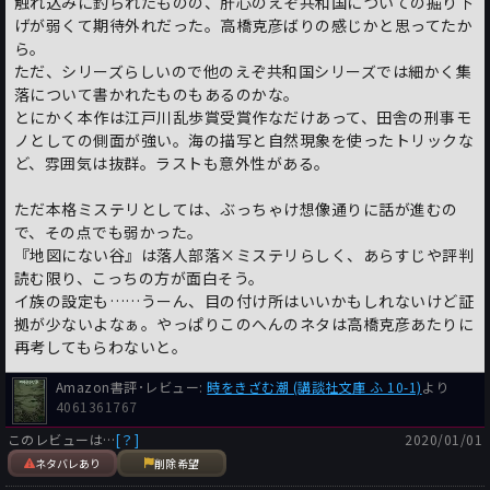
触れ込みに釣られたものの、肝心のえぞ共和国についての掘り下
げが弱くて期待外れだった。高橋克彦ばりの感じかと思ってたか
ら。
ただ、シリーズらしいので他のえぞ共和国シリーズでは細かく集
落について書かれたものもあるのかな。
とにかく本作は江戸川乱歩賞受賞作なだけあって、田舎の刑事モ
ノとしての側面が強い。海の描写と自然現象を使ったトリックな
ど、雰囲気は抜群。ラストも意外性がある。
ただ本格ミステリとしては、ぶっちゃけ想像通りに話が進むの
で、その点でも弱かった。
『地図にない谷』は落人部落×ミステリらしく、あらすじや評判
読む限り、こっちの方が面白そう。
イ族の設定も……うーん、目の付け所はいいかもしれないけど証
拠が少ないよなぁ。やっぱりこのへんのネタは高橋克彦あたりに
再考してもらわないと。
Amazon書評･レビュー:
時をきざむ潮 (講談社文庫 ふ 10-1)
より
4061361767
このレビューは…
[？]
2020/01/01
ネタバレあり
削除希望