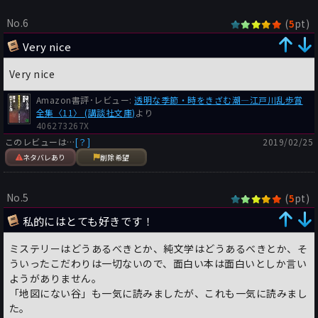
No.6
(
pt)
5
Very nice
Very nice
Amazon書評･レビュー:
透明な季節・時をきざむ潮―江戸川乱歩賞
全集〈11〉 (講談社文庫)
より
406273267X
このレビューは…
[？]
2019/02/25
ネタバレあり
削除希望
No.5
(
pt)
5
私的にはとても好きです！
ミステリーはどうあるべきとか、純文学はどうあるべきとか、そ
ういったこだわりは一切ないので、面白い本は面白いとしか言い
ようがありません。
「地図にない谷」も一気に読みましたが、これも一気に読みまし
た。