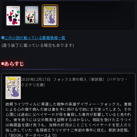
この小説が載っている書籍情報一覧
(違う装丁に載っている場合もあります)
あらすじ
2020年12月17日
フォックス家の殺人〔新訳版〕 (ハヤカワ・
ミステリ文庫)
故郷ライツヴィルに帰還した戦争の英雄デイヴィー・フォックス。激戦
による心の傷で病んだ彼は妻を手に掛ける寸前にまで至ってしまう。その
心理には過去に父ベイヤードが母を毒殺した事件が影響していると思われ
た。彼を救うには父の無実を証明するほかない。相談を受けたエラリイ
は再調査を請け負うも、当時の状況はことごとくベイヤードを犯人だと
指し示していた…名探偵エラリイが十二年前の事件に挑む。新訳決定版。
(「BOOK」データベースより)