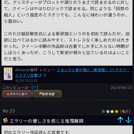
だ。クリスティーがプロットや語りのうまさで読ませるのに対し
標的』を著したのが1949年。全然クイーンの方が先なのだ。
て、クイーンはやはりロジックで読ませる。同じような「回想の
どちらかと云えばチャンドラーの影響の方があったのかもしれな
殺人」という設定のミステリでも、こんなに味わいが違うのか、
い。つまりそれは街を描き、人を描くということだ。
と面白い。
読中しばしば感じたのは作中に現れるライツヴィルの住人達の
このたび越前敏弥氏による新訳版というのを初めて読んだが、旧
面々と彼ら彼女らへ挨拶をし、思いを馳せるエラリイの姿。その
訳に比べてはるかに読みやすく、ストレスなく楽しめたのは大き
快活な筆致はこれこそ作者クイーンが書きたかったことなのだろ
かった。クイーン中期の作品群は古書でしか手に入らない時期が
うと感じた。
しばらくあったが、こうして新訳が続々と出ているのはよいこと
だと思う。
そんな中でも今回悪辣ぶりが目立ったベイアードのお目付け役で
あるハウイー刑事とアルヴィン・ケインという薬剤師。
Amazon書評･レビュー:
フォックス家の殺人〔新訳版〕 (ハヤカワ・
前者は事あるごとにエラリイの捜査を無駄なことを鼻で笑い、ベ
ミステリ文庫)
より
イアードに聞くに堪えない悪態、罵詈雑言の限りを吐き、更には
4150701539
自身の自由時間を確保するためにベイアードをベッドに手錠で縛
このレビューは…
[？]
2024/06/18
りつけるという所業を行う。ベイアードを罪人として蔑み、エラ
ネタバレあり
削除希望
リイを余計なことをしに来た余所者として面倒がる。
クイーン作品の中でもこれほどひどい刑事は見たことがない。何
No.23
かこの頃クイーンの身辺で警察にまつわる不愉快事があったのだ
(
pt)
4
ろうか？
エラリーの優しさを感じる推理展開
そして後者は女たらしで自分こそがライツヴィル一のプレイボー
初のエラリー作品読んだ若者です。