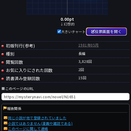
0.00
pt
↓幻想的
投票画面を開く
大きいチャート
初版刊行(参考)
1981年05月
種別
長編
閲覧回数
3,828回
お気に入りにされた回数
2
回
読書済み登録回数
15
回
■
このページのURL
報告関係
同じ小説が他で登録されていました
小説ではありません(漫画や雑誌である)
このページに関して連絡