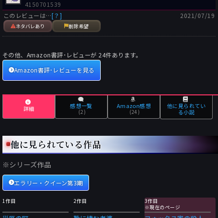
4150701539
このレビューは…
[？]
2021/07/19
ネタバレあり
削除希望
その他、Amazon書評･レビューが
24
件あります。
Amazon書評･レビューを見る
感想一覧
Amazon感想
他に見られてい
詳細
(2)
(24)
る小説
他に見られている作品
※シリーズ作品
エラリー・クイーン第3期
1作目
2作目
3作目
※現在のページ