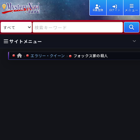
メニュー
会員登録
ログイン
検索対象
検索キーワード
サイトメニュー
エラリー・クイーン
フォックス家の殺人
HOME
国内
海外
新着
新刊
作家
作家
レビュー
情報
国内
海外
受賞
新刊
ランキング
ランキング
作品
文庫
本日話題
情報
シリーズ
新刊
作品
まとめ
作品
高評価
近況話題
タグ
ランダム表示
要望
作品
一覧