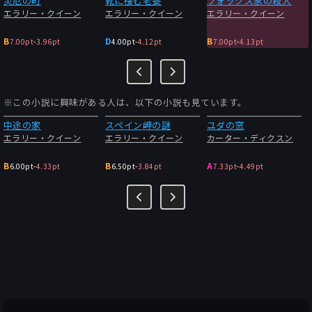
災厄の町
靴に棲む老婆
フォックス家の殺人
エラリー・クイーン
エラリー・クイーン
エラリー・クイーン
B
D
B
7.00pt
-
3.96pt
4.00pt
-
4.12pt
7.00pt
-
4.13pt
※この小説に興味がある人は、以下の小説も見ています。
中途の家
スペイン岬の謎
ユダの窓
エラリー・クイーン
エラリー・クイーン
カーター・ディクスン
B
B
A
6.00pt
-
4.33pt
6.50pt
-
3.84pt
7.33pt
-
4.49pt