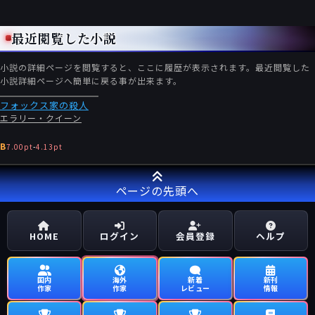
最近閲覧した小説
小説の詳細ページを閲覧すると、ここに履歴が表示されます。最近閲覧した
小説詳細ページへ簡単に戻る事が出来ます。
フォックス家の殺人
エラリー・クイーン
B
7.00pt
-
4.13pt
ページの先頭へ
HOME
ログイン
会員登録
ヘルプ
国内
海外
新着
新刊
作家
作家
レビュー
情報