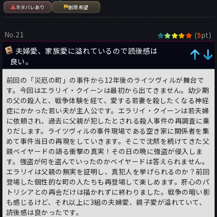
ネタバレあり
削除希望
No.21
(
pt)
5
夫婦愛、家族愛に溢れているので読後感は
良い。
前回の「災厄の町」の事件から12年後のライツヴィルが舞台で
す。今回はエラリイ・クイーンは最初から出てきません。幼少期
の父の殺人と、戦争体験を経て、愛する若妻を殺したくなる神経
症にかかった若い夫が主人公です。エラリイ・クイーンは若夫婦
に依頼され、過去に父親が犯したとされる殺人事件の再調査に乗
りだします。ライツヴィルの事件現場である空き家に関係者を集
めて事件当日の再現をしていきます。そこで沈黙を続けてきた父
親ベイヤードの語る衝撃の真実！その日の晩に強盗が侵入しま
す。強盗が何を盗んでいったのかベイヤードは答えられません。
エラリイは父親の無実を証明し、真犯人を挙げられるのか？前回
登場した個性的な町の人たちも再登場して楽しめます。肝心のパ
トリシアとの再会だけは描かれずに終わりました。戦争の暗い影
も感じるけど、それ以上に3組の夫婦愛、親子愛が溢れていて、
読後感は良かったです。