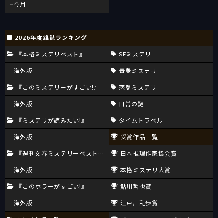
今月
2026年度雑誌ランキング
『本格ミステリベスト』
SFミステリ
海外版
青春ミステリ
『このミステリーがすごい!』
恋愛ミステリ
海外版
日常の謎
『ミステリが読みたい!』
タイムトラベル
海外版
受賞作品一覧
『週刊文春ミステリーベスト10』
日本推理作家協会賞
海外版
本格ミステリ大賞
『このホラーがすごい!』
鮎川哲也賞
海外版
江戸川乱歩賞