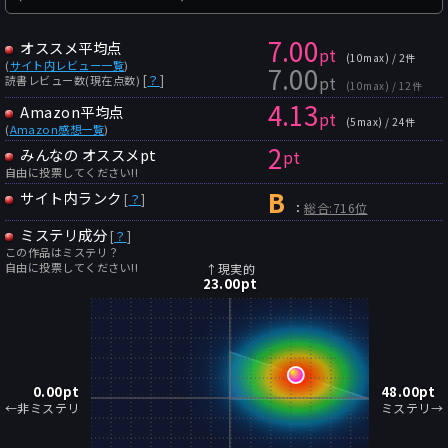
7.00
オススメ平均点
pt
(10max) / 2件
(
サイト内レビュー一覧
)
7.00
pt
[
？
]
読書レビュー数(現在点数)
(10max) / 12件
4.13
Amazon平均点
pt
(5max) / 24件
(
Amazon感想一覧
)
2
みんなの オススメpt
pt
自由に投票してください!!
B
サイト内ランク
[
？
]
：
総合:716位
ミステリ成分
[
？
]
この作品はミステリ？
自由に投票してください!!
↑現実的
23.00
pt
0.00
pt
48.00
pt
←非ミステリ
ミステリ→