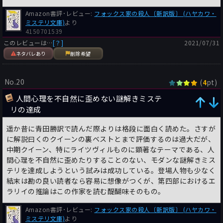
Amazon書評･レビュー:
フォックス家の殺人〔新訳版〕 (ハヤカワ・
ミステリ文庫)
より
4150701539
このレビューは…
[？]
2021/07/31
ネタバレあり
削除希望
No.20
(
pt)
4
人間心理を不自然に歪めない謎解きミステ
リの達成
遥か昔に青田勝訳で読んだ際よりは格段に面白く読めた。さすが
に解説曰くのクイーンの裏ベストとまで評価するのは過大だが、
中期クイーン、特にライツヴィルものに顕著なテーマである、人
間心理を不自然に歪めたりすることのない、モダンな謎解きミス
テリを達成しようという試みは成功している。登場人物も少なく
結末は勘の良い読者なら容易に想像がつくが、第四部におけるエ
ラリイの推論はこの作家を読む醍醐味そのもの。
Amazon書評･レビュー:
フォックス家の殺人〔新訳版〕 (ハヤカワ・
ミステリ文庫)
より