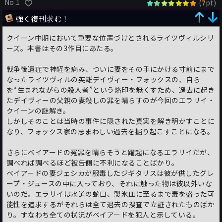
No.1
(
pt)
7
強く復刊求む！
クイーン中期において重要な位置づけとされるライツヴィルシリ
ーズ。本書はその3作目にあたる。
戦争後遺症で神経を病み、ついに妻をその手にかける寸前にまで
なったライツヴィルの英雄デイヴィー・フォックスの、自ら
を“生まれながらの殺人者”という烙印を無くすため、過去に起き
たデイヴィーの父親の妻殺しの罪を晴らすのが今回のエラリイ・
クイーンの謎解き。
しかしそのことは当時の事件に隠された真実を解き明かすことに
なり、フォックス家の忌まわしい過去を掘り起こすことになる。
さらにベイアードの冤罪を晴らそうと躍起になるエラリイだが、
調べれば調べるほど被告側に不利になることばかり。
ベイアードの妻ジェシカが服毒したジギタリスは彼が供したグレ
ープ・ジュースの中に入っており、それに触った物は彼以外いな
いのだ。エラリイは水道の蛇口、製氷皿に至るまで毒を盛った可
能性を追求するがそれらは全て過去の捜査で立証されたものばか
り。すなわち全ての状況がベイアードを犯人と示している。