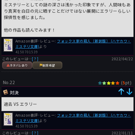
イでダンディだと勘違いしている輩。人妻リンダを手籠めにする
ミステリーとしての謎の深さは浅かった印象ですが、人間味もあ
ために旦那デイヴィーと別れさせるために偽の証拠をでっち上げ
り真実を白日の元に晒すことだけではない展開にエラリーらしい
ることまでする卑劣漢。本書ではことさらこの2人の卑怯ぶりが
探偵性を感じました。
目立った。
他の作品も読んでみます！
しかし問題はこの作品が絶版で手に入らないことだ。これほど読
ませる作品なのに。戦争後遺症に冤罪といった社会的テーマに、
Amazon書評･レビュー:
フォックス家の殺人〔新訳版〕 (ハヤカワ・
人間ドラマが加わり、更には本格ミステリとしてのロジックの面
ミステリ文庫)
より
4150701539
白さも味わえるという作品。ライツヴィルシリーズにおける家庭
内悲劇を扱った作品としてぜひとも外せない作品だと思った。
このレビューは…
[？]
2022/04/22
今回偶々、市の図書館にあったので読むことができたが自分の手
ネタバレあり
削除希望
元に置いておきたい作品だ。近い将来の復刊を期待してこの感想
を終えることにしよう。
No.22
(
pt)
5
対決
▼以下、ネタバレ感想
※ネタバレの感想はログイン後閲覧できます。[
？
]
ログイン
過去 VS エラリー
はこちら
Amazon書評･レビュー:
フォックス家の殺人〔新訳版〕 (ハヤカワ・
ミステリ文庫)
より
4150701539
このレビューは…
[？]
2022/01/11