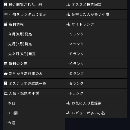
最近閲覧された小説
オススメ投票回数
小説をランダムに表示
読書した人が多い小説
新刊情報
サイトランク
今月(8月)発売
Sランク
先月(7月)発売
Aランク
先々月(6月)発売
Bランク
新刊の文庫
Cランク
新刊から高評価のみ
Dランク
ミステリ関連雑誌一覧
Eランク
人気・話題の小説
Fランク
本日
お気に入り登録数
3日間
レビューが多い小説
今週