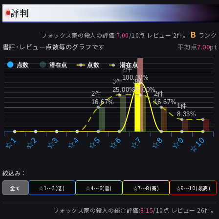
評判
B
フォックス家の殺人
の評価:
7.00
/
10
点 レビュー
2
件。
ランク
書評･レビュー点数毎のグラフです
平均点
7.00
pt
点数
潜在点
点数
潜在点
2件
100.00%
3件
3件
25.00%
25.00%
2件
2件
16.67%
16.67%
1件
8.33%
☆2
☆7
☆3
☆8
☆4
☆9
☆5
☆10
☆1
☆6
絞込み：
全て
☆1～3(低)
☆4～6(普)
☆7～8(高)
☆9～10(最高)
フォックス家の殺人
の総合評価:
8.15
/
10
点 レビュー
26
件。