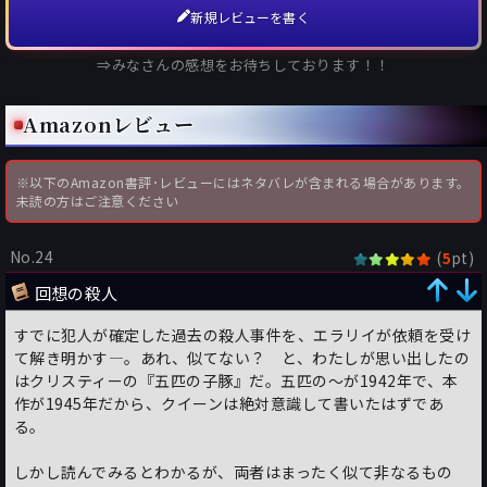
新規レビューを書く
帰還兵の戦争後遺症を扱った、クイーン作品の中でも珍しく社会
⇒みなさんの感想をお待ちしております！！
的テーマを扱った作品だ。戦争後遺症は特にヴェトナム戦争でそ
の問題が明るみに出たが、本書は同戦争が起こる前の1945年の
作品（ヴェトナム戦争は1960年から1975年）。第二次世界大戦
Amazonレビュー
終結の年に発表されている。
従ってここで語られる戦争とはすなわち第二次大戦を指す。
※以下のAmazon書評･レビューにはネタバレが含まれる場合があります。
未読の方はご注意ください
この社会問題に本格ミステリを融合させる、つまり人間描写が欠
点だった本格ミステリに人物像へ深みを持たせるために用いたフ
ァクターがこの戦争後遺症であったわけだが、それをさらにフォ
No.24
(
pt)
5
ックス家という一家庭への悲劇へと昇華させる。
回想の殺人
ライツヴィルシリーズは『災厄の町』でライト家の悲劇を、『靴
に棲む老婆』ではポッツ家の悲劇を扱い、今回はフォックス家。
すでに犯人が確定した過去の殺人事件を、エラリイが依頼を受け
この後の『十日間の不思議』ではヴァン・ホーン家の悲劇（悪夢
て解き明かす―。あれ、似てない？ と、わたしが思い出したの
と云った方が正解か）をと、一家庭をクローズアップした事件が
はクリスティーの『五匹の子豚』だ。五匹の～が1942年で、本
特徴的だ。
作が1945年だから、クイーンは絶対意識して書いたはずであ
る。
しかし家庭内の悲劇というテーマはロスマク一連の作品を想起さ
せる。しかしロス・マクドナルドが第1長編の『暗いトンネル』
しかし読んでみるとわかるが、両者はまったく似て非なるもの
を書いたのが1944年、リュウ・アーチャーシリーズ第1作『動く