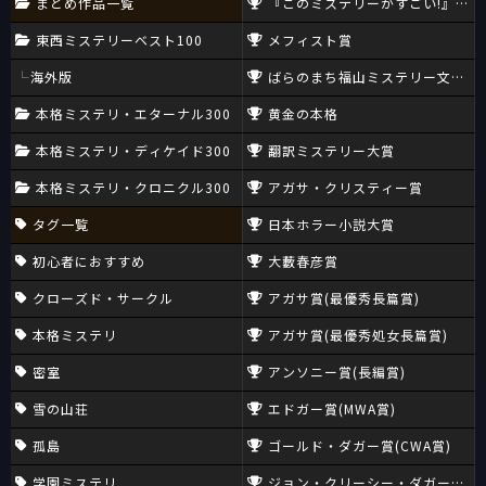
まとめ作品一覧
『このミステリーがすごい!』大賞
東西ミステリーベスト100
メフィスト賞
海外版
ばらのまち福山ミステリー文学新
本格ミステリ・エターナル300
黄金の本格
本格ミステリ・ディケイド300
翻訳ミステリー大賞
本格ミステリ・クロニクル300
アガサ・クリスティー賞
タグ一覧
日本ホラー小説大賞
初心者におすすめ
大藪春彦賞
クローズド・サークル
アガサ賞(最優秀長篇賞)
本格ミステリ
アガサ賞(最優秀処女長篇賞)
密室
アンソニー賞(長編賞)
雪の山荘
エドガー賞(MWA賞)
孤島
ゴールド・ダガー賞(CWA賞)
学園ミステリ
ジョン・クリーシー・ダガー賞(CW