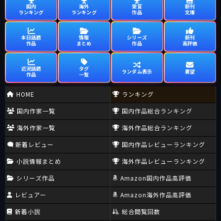
国内
海外
受賞
新刊
ランキング
ランキング
作品
文庫
本日話題
情報
シリーズ
新刊
作品
まとめ
作品
高評価
近況話題
タグ
ランダム表示
要望
作品
一覧
HOME
ランキング
国内作家一覧
国内作品総合ランキング
海外作家一覧
海外作品総合ランキング
新着レビュー
国内作品レビューランキング
小説情報まとめ
海外作品レビューランキング
シリーズ作品
Amazon国内作品高評価
レビュアー
Amazon海外作品高評価
新着小説
総合閲覧回数