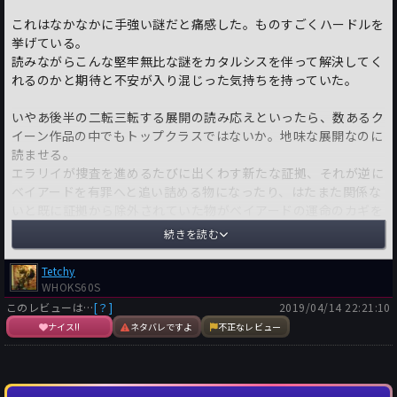
これはなかなかに手強い謎だと痛感した。ものすごくハードルを
挙げている。
読みながらこんな堅牢無比な謎をカタルシスを伴って解決してく
れるのかと期待と不安が入り混じった気持ちを持っていた。
いやあ後半の二転三転する展開の読み応えといったら、数あるク
イーン作品の中でもトップクラスではないか。地味な展開なのに
読ませる。
エラリイが捜査を進めるたびに出くわす新たな証拠、それが逆に
ベイアードを有罪へと追い詰める物になったり、はたまた関係な
いと既に証拠から除外されていた物がベイアードの運命のカギを
握っていたり、実に読ませる。
続きを読む
そして二転三転する捜査の末、明らかになる真相とはなんとも云
Tetchy
えない後味を残す。
WHOKS60S
世の中には知らなくてもよい真相もある。本書の真相はまさにそ
このレビューは…
[？]
2019/04/14 22:21:10
うだし、またこれはクイーン自身の手によるあの名作の変奏曲で
ナイス!!
ネタバレですよ
不正なレビュー
もあると解釈できる。
さらに当初の問題であったデイヴィーの戦争後遺症が解消される
かどうかもまた不明である。色々なことが解決せずに残った作品
だと云えよう。