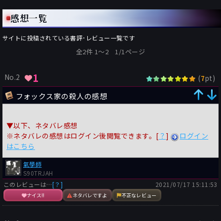
感想一覧
サイトに投稿されている書評･レビュー一覧です
全2件 1〜2 1/1ページ
1
No.2
(
pt)
7
フォックス家の殺人の感想
▼以下、ネタバレ感想
※ネタバレの感想はログイン後閲覧できます。[
？
]
ログイン
はこちら
氣學師
S90TRJAH
このレビューは…
[？]
2021/07/17 15:11:53
ナイス!!
ネタバレですよ
不正なレビュー