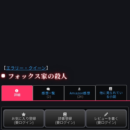
【
エラリー・クイーン
】
フォックス家の殺人
他に見られてい
感想一覧
Amazon感想
詳細
る小説
(2)
(24)
お気に入り登録
読書登録
レビューを書く
(要ログイン)
(要ログイン)
(要ログイン)