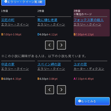
エラリー・クイーン第3期
1作目
2作目
3作目
※現在のページ
災厄の町
靴に棲む老婆
フォックス家の殺人
エラリー・クイーン
エラリー・クイーン
エラリー・クイーン
B
D
B
7.00pt
-
3.96pt
4.00pt
-
4.12pt
7.00pt
-
4.13pt
※この小説に興味がある人は、以下の小説も見ています。
中途の家
スペイン岬の謎
ユダの窓
エラリー・クイーン
エラリー・クイーン
カーター・ディクスン
B
B
A
6.00pt
-
4.33pt
6.50pt
-
3.84pt
7.33pt
-
4.49pt
もっとみる