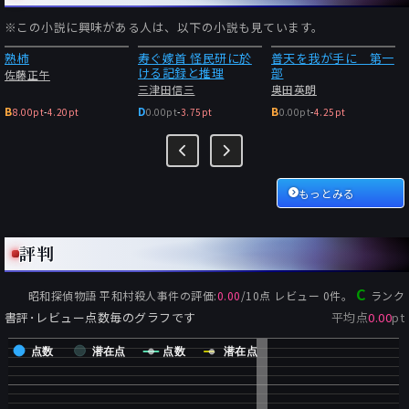
※この小説に興味がある人は、以下の小説も見ています。
熟柿
寿ぐ嫁首 怪民研に於
普天を我が手に 第一
ける記録と推理
部
佐藤正午
三津田信三
奥田英朗
B
D
B
8.00pt
-
4.20pt
0.00pt
-
3.75pt
0.00pt
-
4.25pt
もっとみる
評判
C
昭和探偵物語 平和村殺人事件
の評価:
0.00
/
10
点 レビュー
0
件。
ランク
書評･レビュー点数毎のグラフです
平均点
0.00
pt
点数
潜在点
点数
潜在点