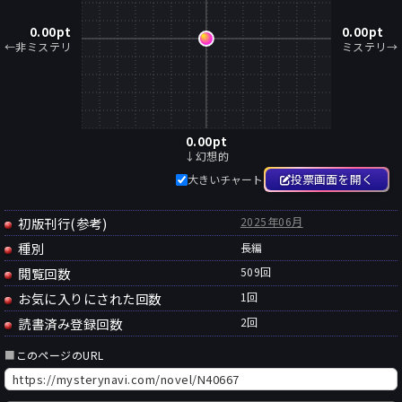
0.00
pt
0.00
pt
←非ミステリ
ミステリ→
0.00
pt
↓幻想的
投票画面を開く
大きいチャート
初版刊行(参考)
2025年06月
種別
長編
閲覧回数
509回
お気に入りにされた回数
1
回
読書済み登録回数
2
回
■
このページのURL