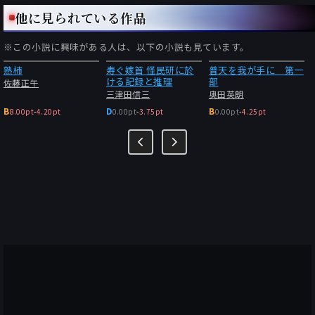
他に見られている作品
※この小説に興味がある人は、以下の小説も見ています。
熟柿
寿ぐ嫁首 怪民研に於
普天を我が手に 第一
ける記録と推理
部
佐藤正午
三津田信三
奥田英朗
B
D
B
8.00pt
-
4.20pt
0.00pt
-
3.75pt
0.00pt
-
4.25pt