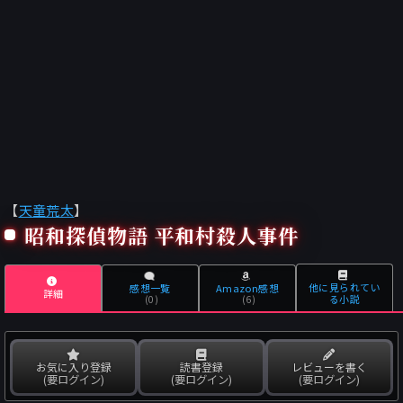
【
天童荒太
】
昭和探偵物語 平和村殺人事件
他に見られてい
感想一覧
Amazon感想
詳細
る小説
(0)
(6)
お気に入り登録
読書登録
レビューを書く
(要ログイン)
(要ログイン)
(要ログイン)