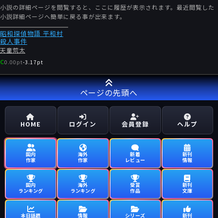
小説の詳細ページを閲覧すると、ここに履歴が表示されます。最近閲覧した
小説詳細ページへ簡単に戻る事が出来ます。
昭和探偵物語 平和村
殺人事件
天童荒太
C
0.00pt
-
3.17pt
ページの先頭へ
HOME
ログイン
会員登録
ヘルプ
国内
海外
新着
新刊
作家
作家
レビュー
情報
国内
海外
受賞
新刊
ランキング
ランキング
作品
文庫
本日話題
情報
シリーズ
新刊