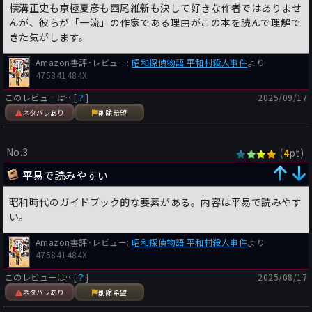
横溝正史も京極夏彦も西尾維新も決して好きな作者ではありませ
村で殺人事件が起きて市警の刑事たちが出張って来るのだが、こ
んが、彼らが「一流」の作家である理由がこの本を読んで理解で
の「市警」ってなんだろう。
きた気がします。
アメリカでは現在もロス市警というような仕組みになっている
が、日本では戦後すぐにGHQにより旧来の内務省の警察が自治
Amazon書評･レビュー:
昭和探偵物語 平和村殺人事件
より
体警察に改組された。その時点では「市警」だったと思われるけ
475841484X
れども、この仕組みは1954年には消滅した。
本作の舞台は1966年頃である。○○県警△△警察署のはずで、
このレビューは…
[？]
2025/09/17
略すと△△署である。
ネタバレあり
削除希望
例えば埼玉県警東松山警察署となって、東松山市警にはなり得な
い。
No.3
(
pt)
4
また、最後に探偵役が皆を集めて謎解きをやってみせるお決まり
平易で読みやすい
のシーンが盛り込まれているが、そこで、「警部が情状酌量はし
ないだろう」というような表現がある。
昭和時代のガイドブック的な要素がある。内容は平易で読みやす
おいおい、情状酌量できるのは裁判官だけである。
い。
警察が情状酌量をしたら困るだろう。
Amazon書評･レビュー:
昭和探偵物語 平和村殺人事件
より
475841484X
というようなことばかりが気になって、結局、全くストーリーに
は浸れない作品であった。
このレビューは…
[？]
2025/08/17
作者は楽しかったようだけど・・・ｗ
ネタバレあり
削除希望