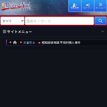
メニュー
会員登録
ログイン
検索対象
検索キーワード
サイトメニュー
天童荒太
昭和探偵物語 平和村殺人事件
HOME
国内
海外
新着
新刊
作家
作家
レビュー
情報
国内
海外
受賞
新刊
ランキング
ランキング
作品
文庫
本日話題
情報
シリーズ
新刊
作品
まとめ
作品
高評価
近況話題
タグ
ランダム表示
要望
作品
一覧