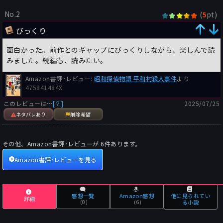
No.2
(
pt)
5
びっくり
面白かった。前作とのギャップにびっくりしながら、楽しんで読
みました。続編も、読みたい。
Amazon書評･レビュー:
昭和探偵物語 平和村殺人事件
より
475841484X
このレビューは…
[？]
2025/07/25
ネタバレあり
削除希望
その他、Amazon書評･レビューが
6
件あります。
Amazon書評･レビューを見る
感想一覧
Amazon感想
他に見られてい
詳細
(0)
(6)
る小説