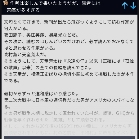
作者は楽しんで書いたようだが、読者には
苦痛が多すぎる
文句なくて好きで、新刊が出たら飛びつくようにして読む作家が
何人かいる。
篠田節子、奥田英朗、奥泉光などだ。
その次に、読むのはしんどいのだけれど、必ず読んでおかなくて
はと思わせる作家がいる。
高村薫と天童荒太だ。
そのようにして、天童荒太は『永遠の仔』以来（正確には『孤独
の歌声』以来）の全ての長編を読んできた。
その天童が、横溝正史ばりの探偵小説に初めて挑戦したのが本作
である。
最初からずっと違和感ばかり感じた。
第二次大戦中に日本軍の通信兵だった男がアメリカのスパイにな
る。
その男が戦争末期に脱走して匿われていた村が、戦後、GHQから
戦争を早く終わらせた「英雄」として顕彰される。
そして、それから20年後の1960年代の中盤に、アメリカから再
度顕彰されるとともに、村の名前を「平和村」に改めるイベント