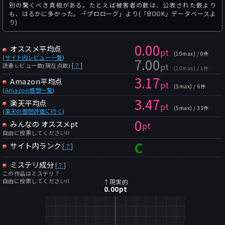
別の驚くべき真相がある。たとえば被害者の数は、公表された数より
も、はるかに多かった。――「プロローグ」より(「BOOK」データベースよ
り)
0.00
オススメ平均点
pt
(10max) / 0件
(
サイト内レビュー一覧
)
7.00
pt
[
？
]
読書レビュー数(現在点数)
(10max) / 1件
3.17
Amazon平均点
pt
(5max) / 6件
(
Amazon感想一覧
)
3.47
楽天平均点
pt
(5max) / 33件
(
楽天の感想評価に行く
)
0
みんなの オススメpt
pt
自由に投票してください!!
C
サイト内ランク
[
？
]
ミステリ成分
[
？
]
この作品はミステリ？
自由に投票してください!!
↑現実的
0.00
pt