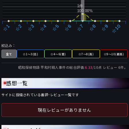
1件
100.00%
☆2
☆7
☆3
☆8
☆4
☆9
☆5
☆10
☆1
☆6
絞込み：
全て
☆1～3(低)
☆4～6(普)
☆7～8(高)
☆9～10(最高)
昭和探偵物語 平和村殺人事件
の総合評価:
6.33
/
10
点 レビュー
6
件。
感想一覧
サイトに投稿されている書評･レビュー一覧です
現在レビューがありません