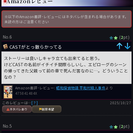
Amazonレビュー
※以下のAmazon書評･レビューにはネタバレが含まれる場合があります。
未読の方はご注意ください
No.6
(
pt)
2
CASTがとっ散らかってる
ストーリーは良いしキャラ立ても出来てると思う。
けどCASTの名前がイチイチ間際らしいし、エピローグのシーン
の帰ってきた父親って前の章で死んだ筈なのに…。どういうこと
なの？
Amazon書評･レビュー:
昭和探偵物語 平和村殺人事件
より
475841484X
このレビューは…
[？]
2025/10/27
ネタバレあり
削除希望
No.5
(
pt)
2