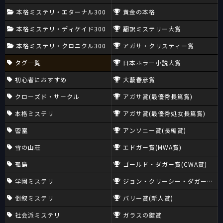
本格ミステリ・エターナル300
黄金の本格
本格ミステリ・ディケイド300
翻訳ミステリー大賞
本格ミステリ・クロニクル300
アガサ・クリスティー賞
タグ一覧
日本ホラー小説大賞
初心者におすすめ
大藪春彦賞
クローズド・サークル
アガサ賞(最優秀長篇賞)
本格ミステリ
アガサ賞(最優秀処女長篇賞)
密室
アンソニー賞(長編賞)
雪の山荘
エドガー賞(MWA賞)
孤島
ゴールド・ダガー賞(CWA賞)
学園ミステリ
ジョン・クリーシー・ダガー賞(CW
倒叙ミステリ
バリー賞(新人賞)
社会派ミステリ
ガラスの鍵賞