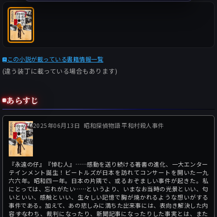
この小説が載っている書籍情報一覧
(違う装丁に載っている場合もあります)
あらすじ
2025年06月13日
昭和探偵物語 平和村殺人事件
『永遠の仔』『悼む人』……感動を送り続ける著書の進化、一大エンター
テインメント誕生！ビートルズが日本を訪れてコンサートを開いた一九
六六年。昭和四一年。日本の片隅で、或るおぞましい事件が起きた。私
にとっては、忘れがたい……というより、いまなお当時の光景といい、匂
いといい、感触といい、生々しい記憶で胸が焼かれるような想いがする
事件である。加えて、あの悲しみに満ちた出来事には、表向き解決した内
容――すなわち、裁判になったり、新聞記事になったりした事実とは、また