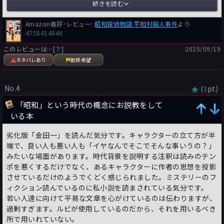
が、アメリカの肝いりで開かれようとする。
続きを読む
その村の出身の若手女優も、キャンペーンに呼び出され
る・・・。
Amazon書評･レビュー:
昭和探偵物語 平和村殺人事件
より
475841484X
というところから、凄まじい違和感なのだ。
このレビューは…
[？]
2025/09/19
アメリカのスパイだった人間をアメリカが顕彰し、村の名前まで
ネタバレあり
削除希望
帰るイベントというのが成立する訳がない。
ずっと、その違和感を抱きつつ読み進めるのだが、最後の最後
に、読者の違和感を解消するような展開（どんでん返し）があ
No.4
(
pt)
1
る。
「昭和」という時代の概念にお説教をして
が、しかし、そこまで違和感を引っ張り続けてきた読者にとっ
いる本
て、あまりに取って付けたような落としどころでしかない。い
劣化版「金田一」を読んだ気分です。キャラクターの立て方が半
や、最初からそうした違和感を踏まえていたなら、そもそもスト
端で、良い人も悪い人も「イヤなんでそこでそんな事いうの？」
ーリーの枠組みとして成立しないのではないか、と思える。
みたいな場面があります。時代背景を説明する注釈は読みのテン
ポを悪くするだけでなく、あるキャラクターに作者の思想を投影
あとがきを読むと、著者本人は初めて楽しみながら書いたそうだ
させているだけのようでくどく感じられました。ミステリーのフ
が、楽しかったのは著者だけで、読者には楽しいとは言えない作
ィクション読んでいるのに私小説を読まされている気分です。
品だった。
若い人達に向けて平易な文章を心がけているのは伝わりますが、
過剰すぎます。ルビが使用しているのだから、それを用いるべき
あと、ディテールもいろいろと気になった。
所で用いれていない。
例えば、「市警」という言葉。