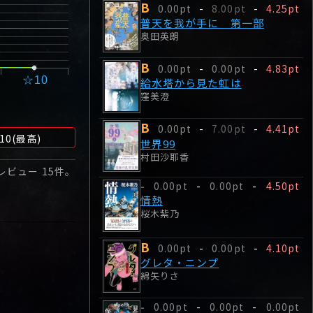
B
0.00pt
-
8.00pt
-
4.25pt
普天を我が手に 第一部
奥田英朗
B
0.00pt
-
0.00pt
-
4.83pt
☆10
給水塔から見た虹は
窪美澄
B
0.00pt
-
7.00pt
-
4.41pt
10(最高)
世界99
村田沙耶香
 レビュー
15
件。
0.00pt
-
0.00pt
-
4.50pt
-
情熱
桜木紫乃
B
0.00pt
-
0.00pt
-
4.10pt
グレタ・ニンプ
綿矢りさ
0.00pt
-
0.00pt
-
0.00pt
-