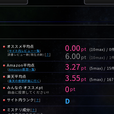
0.00
オススメ平均点
pt
(10max) / 0
(
サイト内レビュー一覧
)
6.00
[
？
]
読書レビュー数(現在点数)
pt
(10max) / 1
3.27
Amazon平均点
pt
(5max) / 15
(
Amazon感想一覧
)
3.55
楽天平均点
pt
(5max) / 16
(
楽天の感想評価に行く
)
0
みんなの オススメpt
pt
自由に投票してください!!
D
サイト内ランク
[
？
]
ミステリ成分
[
？
]