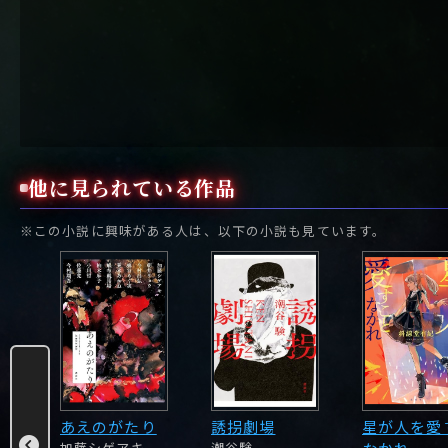
他に見られている作品
※この小説に興味がある人は、以下の小説も見ています。
は終わ
あえのがたり
誘拐劇場
星が人を愛
加藤シゲアキ
潮谷験