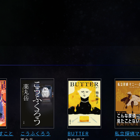
すこと
こうふくろう
BUTTER
私立探偵マ
薬丸岳
柚木麻子