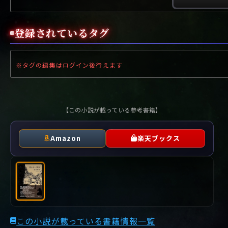
や行
や
ヤ行
ゆ
ヤ
よ
ユ
ヨ
ら行
ら
り
ラ行
る
ラ
れ
リ
ろ
ル
レ
ロ
登録されているタグ
わ行
わ
ワ行
ワ
※タグの編集はログイン後行えます
【この小説が載っている参考書籍】
Amazon
楽天ブックス
この小説が載っている書籍情報一覧