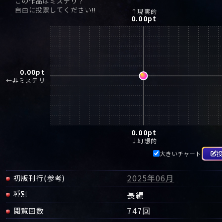
この作品はミステリ？
自由に投票してください!!
↑現実的
0.00
pt
0.00
pt
←非ミステリ
0.00
pt
↓幻想的
大きいチャート
2025年06月
初版刊行(参考)
種別
長編
747回
閲覧回数