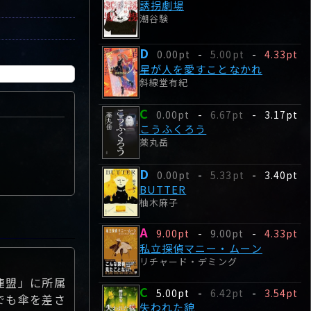
誘拐劇場
潮谷験
D
0.00pt
-
5.00pt
-
4.33pt
星が人を愛すことなかれ
斜線堂有紀
C
0.00pt
-
6.67pt
-
3.17pt
こうふくろう
薬丸岳
D
0.00pt
-
5.33pt
-
3.40pt
BUTTER
柚木麻子
A
9.00pt
-
9.00pt
-
4.33pt
私立探偵マニー・ムーン
リチャード・デミング
連盟」に所属
C
5.00pt
-
6.42pt
-
3.54pt
でも傘を差さ
失われた貌