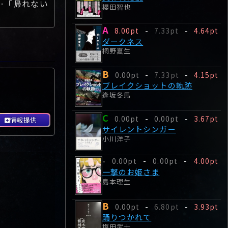
…「帰れない
櫻田智也
A
8.00pt
-
7.33pt
-
4.64pt
ダークネス
桐野夏生
B
0.00pt
-
7.33pt
-
4.15pt
ブレイクショットの軌跡
逢坂冬馬
C
0.00pt
-
0.00pt
-
3.67pt
情報提供
サイレントシンガー
小川洋子
0.00pt
-
0.00pt
-
4.00pt
-
一撃のお姫さま
島本理生
B
0.00pt
-
6.80pt
-
3.93pt
踊りつかれて
塩田武士