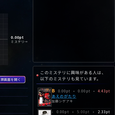
0.00
pt
ミステリ→
このミステリに興味がある人は、
以下のミステリも見ています。
投票画面を開く
B
0.00pt
-
0.00pt
-
4.43pt
あえのがたり
加藤シゲアキ
0.00pt
-
5.00pt
-
2.33pt
-