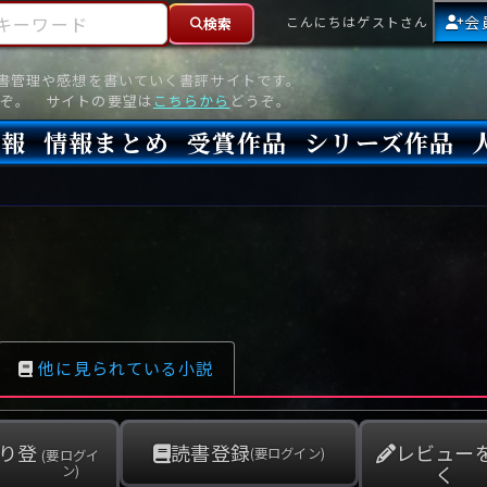
ーワード
会
こんにちはゲストさん
検索
読書管理や感想を書いていく書評サイトです。
ぞ。 サイトの要望は
こちらから
どうぞ。
情報
情報まとめ
受賞作品
シリーズ作品
情報
新刊
高評価
8月)発売
7月)発売
(6月)発売
『本格ミステリベスト』2026年版
『本格ミステリベスト』(海外)
『このミステリーがすごい!』2026年版
『このミステリーがすごい!』(海外)
『ミステリが読みたい!』2026年版
『ミステリが読みたい!』(海外)
『週刊文春ミステリーベスト10』2025年版
『週刊文春ミステリーベスト10』(海外)
本格ミステリ・エターナル300
本格ミステリ・ディケイド300
本格ミステリ・クロニクル300
ミステリー・リーグ
東西ミステリーベスト100 2012年版(国内)
東西ミステリーベスト100 2012年版(海外)
日本推理作家協会賞
本格ミステリ大賞
鮎川哲也賞
横溝正史ミステリ大賞
江戸川乱歩賞
メフィスト賞
『このミステリーがすごい!』大賞
アンソニー賞(長編賞)
エドガー賞(MWA賞)
ゴールド・ダガー賞(CWA賞)
バリー賞(長編賞)
ガラスの鍵賞
その他をもっとみる
その他をもっとみる
他に見られている小説
り登
読書登録
レビュー
(要ログイン)
(要ログイ
く
ン)