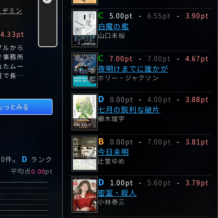
の軌跡
・デミン
逢坂冬馬
C
5.00pt
-
6.55pt
-
3.90pt
白魔の檻
C
A
B
4.33pt
5.00pt
-
3.54pt
8.00pt
-
4.64pt
0.00pt
山口未桜
ダルから
本物の「伏線回収」
見届けよ、ミロの最
自動車期間
C
で事務所
と「どんでん返し」
後の闘いを。桐野夏
昴は、2年
7.00pt
-
7.00pt
-
4.67pt
れたムー
をお見せしましょ
生の傑作ノワール・
寮生活最終
夜明けまでに誰かが
室で長く
う！ 山奥で、顔を
エンタメ最終幕！
がSUVブ
ホリー・ジャクソン
いた。
潰され、歯を抜か
私の愛した男たちは
ットのボル
れ、手首から先を切
皆行ってしまった。
内に落とす
D
0.00pt
-
4.00pt
-
3.88pt
り落とされた死体が
するが。
もっとみる
七月の鋭利な破片
発見された。
櫛木理宇
B
0.00pt
-
7.00pt
-
3.81pt
今日未明
D
ー
0
件。
ランク
辻堂ゆめ
平均点
0.00
pt
D
1.00pt
-
5.60pt
-
3.79pt
密室・殺人
小林泰三