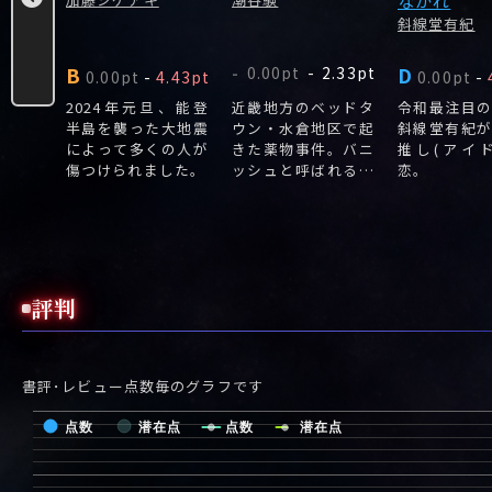
なかれ
斜線堂有紀
B
D
.00pt
0.00pt
-
2.33pt
-
0.00pt
-
4.43pt
0.00pt
-
と滅亡
2024年元旦、能登
近畿地方のベッドタ
令和最注目
人類滅
半島を襲った大地震
ウン・水倉地区で起
斜線堂有紀
ってく
によって多くの人が
きた薬物事件。バニ
推し(アイ
百年後
傷つけられました。
ッシュと呼ばれるペ
恋。
ーパーアシッド、最
初の被害者は小学生
だった。
評判
書評･レビュー点数毎のグラフです
点数
潜在点
点数
潜在点