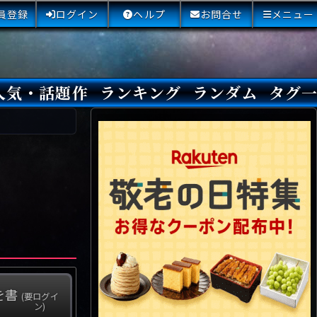
員登録
ログイン
ヘルプ
お問合せ
メニュー
人気・話題作
ランキング
ランダム
タグ
本日
3日間
今週
今月
最近閲覧された小説
国内総合ランキング
海外総合ランキング
Amazon国内作品高評価
Amazon海外作品高評価
国内作品高評価
海外作品高評価
閲覧回数
オススメ投票回数
読書した人が多い小説
サイトランク
Sランク
Aランク
Bランク
Cランク
Dランク
Eランク
Fランク
初心者におすすめ
クローズド・サー
本格ミステリ
青春ミステリ
学園ミステリ
日常の謎
SFミステリ
倒叙ミステリ
警察小説
映画化
ドラマ化
その他をもっとみ
を書
(要ログイ
ン)