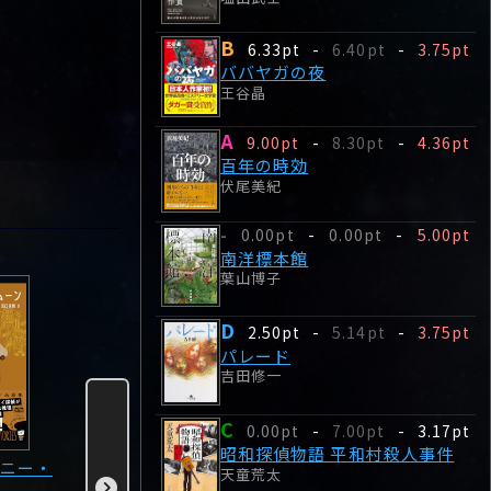
B
6.33pt
-
6.40pt
-
3.75pt
ババヤガの夜
王谷晶
A
9.00pt
-
8.30pt
-
4.36pt
百年の時効
伏尾美紀
0.00pt
-
0.00pt
-
5.00pt
-
南洋標本館
葉山博子
D
2.50pt
-
5.14pt
-
3.75pt
パレード
吉田修一
C
0.00pt
-
7.00pt
-
3.17pt
昭和探偵物語 平和村殺人事件
ニー・
失われた貌
ダークネス
ブレイク
天童荒太
櫻田智也
桐野夏生