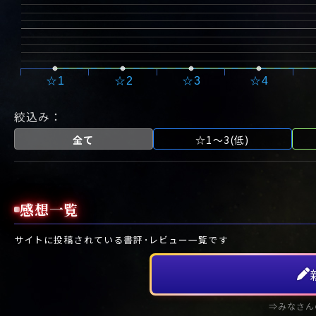
☆1
☆2
☆3
☆4
絞込み：
全て
☆1～3(低)
感想一覧
サイトに投稿されている書評･レビュー一覧です
⇒みなさん