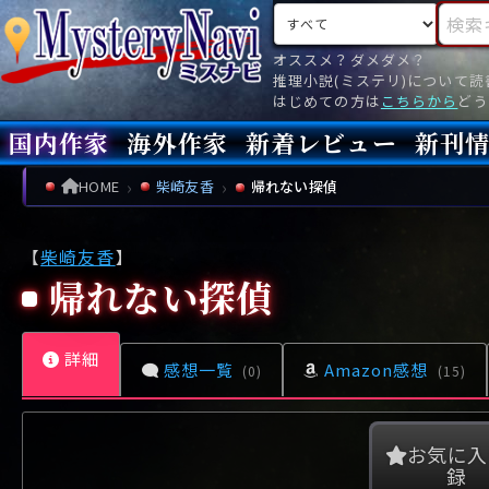
検索対象
検索キ
オススメ？ダメダメ？
推理小説(ミステリ)について
はじめての方は
こちらから
どう
国内作家
海外作家
新着レビュー
新刊
新刊
文庫
新刊
今月(
先月(
先々月
あ行
あ
い
ア行
う
ア
え
イ
お
ウ
エ
オ
HOME
柴崎友香
帰れない探偵
か行
か
き
カ行
く
カ
け
キ
こ
ク
ケ
コ
【
柴崎友香
】
さ行
さ
し
サ行
す
サ
せ
シ
そ
ス
セ
ソ
帰れない探偵
た行
た
ち
タ行
つ
タ
て
チ
と
ツ
テ
ト
詳細
な行
な
に
ナ行
ぬ
ナ
ね
ニ
の
ヌ
ネ
ノ
感想一覧
Amazon感想
(0)
(15)
は行
は
ひ
ハ行
ふ
ハ
へ
ヒ
ほ
フ
ヘ
ホ
ま行
ま
み
マ行
む
マ
め
ミ
も
ム
メ
モ
お気に入
録