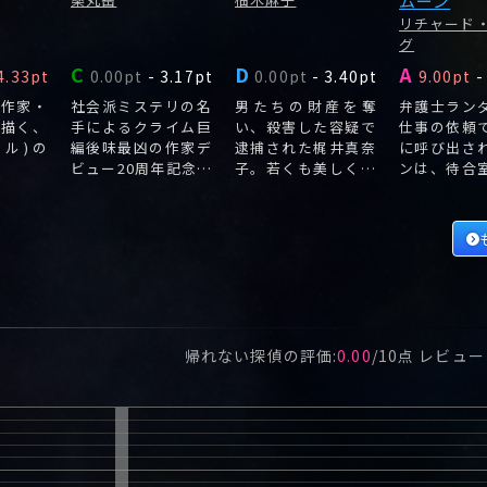
ムーン
リチャード
グ
C
D
A
4.33pt
0.00pt
-
3.17pt
0.00pt
-
3.40pt
9.00pt
-
の作家・
社会派ミステリの名
男たちの財産を奪
弁護士ラン
が描く、
手によるクライム巨
い、殺害した容疑で
仕事の依頼
ドル)の
編後味最凶の作家デ
逮捕された梶井真奈
に呼び出さ
ビュー20周年記念作
子。若くも美しくも
ンは、待合
品!二〇二〇年五
ない彼女がなぜ―。
待たされて
月、大学生の芹沢涼
風はコロナ禍の影響
で息が詰まりそうに
なる毎日を過ごして
いた。
帰れない探偵
の評価:
0.00
/
10
点 レビュ