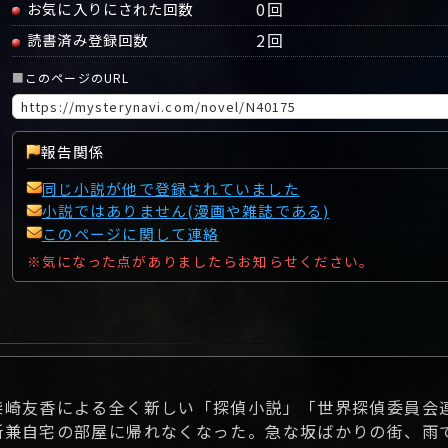
0
回
お気に入りにされた回数
2
回
読書済み登録回数
■
このページのURL
報告関係
同じ小説が他で登録されていました
小説ではありません(漫画や雑誌である)
このページに関して連絡
※気になった点がありましたらお知らせください。
柴崎友香による全く新しい「探偵小説」「世界探偵委員会
所兼自宅の部屋に帰れなくなった。急な坂ばかりの街、雨