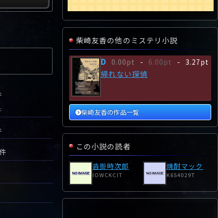
柴崎友香の他のミステリ小説
D
0.00pt
-
6.00pt
-
3.27pt
帰れない探偵
件
件
柴崎友香の作品一覧
件
この小説の読者
7件
沓掛時次郎
焼酎マック
IOWCKCIT
K6S4029T