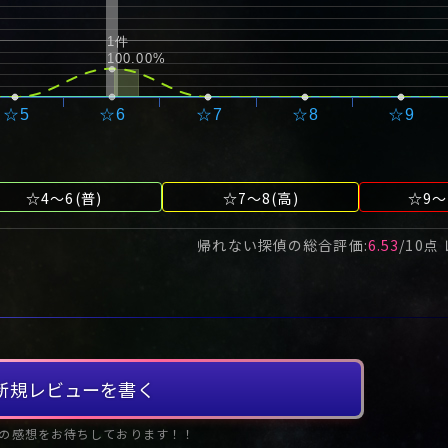
1件
100.00%
☆5
☆6
☆7
☆8
☆9
☆4～6(普)
☆7～8(高)
☆9～
帰れない探偵
の総合評価:
6.53
/
10
点
新規レビューを書く
の感想をお待ちしております！！