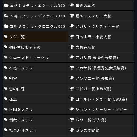
本格ミステリ・エターナル300
黄金の本格
本格ミステリ・ディケイド300
翻訳ミステリー大賞
本格ミステリ・クロニクル300
アガサ・クリスティー賞
タグ一覧
日本ホラー小説大賞
初心者におすすめ
大藪春彦賞
クローズド・サークル
アガサ賞(最優秀長篇賞)
本格ミステリ
アガサ賞(最優秀処女長篇賞)
密室
アンソニー賞(長編賞)
雪の山荘
エドガー賞(MWA賞)
孤島
ゴールド・ダガー賞(CWA賞)
学園ミステリ
ジョン・クリーシー・ダガー賞(CW
倒叙ミステリ
バリー賞(新人賞)
社会派ミステリ
ガラスの鍵賞