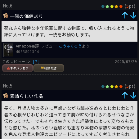
No.6
(
pt)
5
一読の価値あり
薬丸さん独特な少年犯罪に関する物語で、吸い込まれるように物
語に入っていけます。一読をお勧めします。
Amazon書評･レビュー:
こうふくろう
より
4093801304
このレビューは…
[？]
2025/07/29
ネタバレあり
削除希望
No.5
(
pt)
5
素晴らしい作品
長く、登場人物の多さに戸惑いながら読み進めるとじわじわと作
者の心根がじわじわと迫ってきて胸が締め付けられるせつなさが
伝わってきた。でもそれは生きてきた経験値によって変わるもの
とも感じた。私のつらい経験とも重なり本物の家族や本物の情愛
を色んな登場人物達のエピソードによってすごく考えさせられ