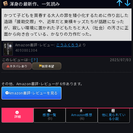
渾身の最新作、一気読み
かつて子どもを買春する大人の罪を矮小化するために作り出した
造語「援助交際」や、近年だと東横キッズたちが話題になった
が、寂しい環境に置かれた子どもたちと大人（社会）の汚さに正
面から向き合っている、かなりの力作だった。
Amazon書評･レビュー:
こうふくろう
より
4093801304
このレビューは…
[？]
2025/07/03
ネタバレあり
削除希望
その他、Amazon書評･レビューが
6
件あります。
Amazon書評･レビューを見る
感想一覧
Amazon感想
他に見られてい
詳細
(0)
(6)
る小説