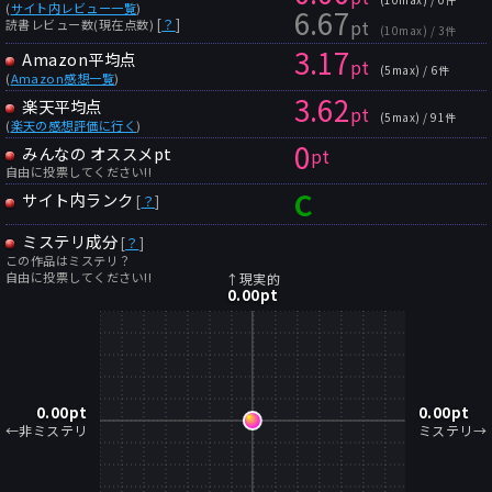
(
サイト内レビュー一覧
)
6.67
pt
[
？
]
読書レビュー数(現在点数)
(10max) / 3件
3.17
Amazon平均点
pt
(5max) / 6件
(
Amazon感想一覧
)
3.62
楽天平均点
pt
(5max) / 91件
(
楽天の感想評価に行く
)
0
みんなの オススメpt
pt
自由に投票してください!!
C
サイト内ランク
[
？
]
ミステリ成分
[
？
]
この作品はミステリ？
自由に投票してください!!
↑現実的
0.00
pt
0.00
pt
0.00
pt
←非ミステリ
ミステリ→