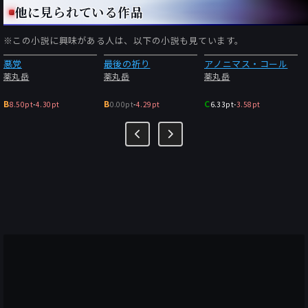
他に見られている作品
※この小説に興味がある人は、以下の小説も見ています。
悪党
最後の祈り
アノニマス・コール
薬丸岳
薬丸岳
薬丸岳
B
B
C
8.50pt
-
4.30pt
0.00pt
-
4.29pt
6.33pt
-
3.58pt