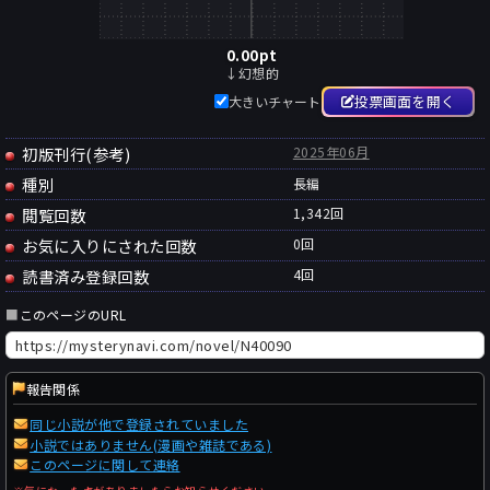
0.00
pt
↓幻想的
投票画面を開く
大きいチャート
初版刊行(参考)
2025年06月
種別
長編
閲覧回数
1,342回
お気に入りにされた回数
0
回
読書済み登録回数
4
回
■
このページのURL
報告関係
同じ小説が他で登録されていました
小説ではありません(漫画や雑誌である)
このページに関して連絡