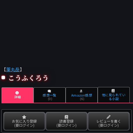
【
薬丸岳
】
こうふくろう
他に見られてい
感想一覧
Amazon感想
詳細
る小説
(0)
(6)
お気に入り登録
読書登録
レビューを書く
(要ログイン)
(要ログイン)
(要ログイン)