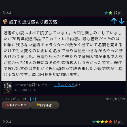
No.3
(
pt)
2
読了の達成感より疲労感
著者の小説はすべて読了しています。今回も楽しみにしていまし
たが20周年記念作品でこれ？という内容。最も苦痛だったのは
印象に残らない登場キャラクターが数多く出ていて名前を覚える
だけでも大変なのに更に別名まであり溜息をつきながらやっと読
み終わりました。展開も行ったり来たりで登場人物がまるで人格
が変わった別人の様になるのも感情移入しづらかったです。途中
で投げ出すのは失礼かと思い頑張って読みましたが疲労感が半端
じゃないです。原点回帰を切に願います。
Amazon書評･レビュー:
こうふくろう
より
4093801304
このレビューは…
[？]
2025/07/09
ネタバレあり
削除希望
No.2
(
pt)
5