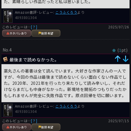
た、素晴らしい作品だったと私は思いました。
Amazon書評･レビュー:
こうふくろう
より
4093801304
このレビューは…
[？]
2025/07/26
ネタバレあり
削除希望
No.4
(
pt)
1
最後まで読めなかった。
薬丸さんの著書は全て読んでいます。大好きな作家さんの一人で
すが、今回の作品は最後まで読めないくらい面白くない作品でし
た。2020年、2021年を行ったり来たりして読み辛いし、それだ
けならまだしも中身がなかった。新境地を開拓のつもりだったか
もしれませんが完全に失敗作品です。原点回帰を切に願います。
Amazon書評･レビュー:
こうふくろう
より
4093801304
このレビューは…
[？]
2025/07/15
ネタバレあり
削除希望