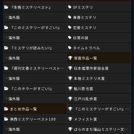
『本格ミステリベスト』
SFミステリ
海外版
青春ミステリ
『このミステリーがすごい!』
恋愛ミステリ
海外版
日常の謎
『ミステリが読みたい!』
タイムトラベル
海外版
受賞作品一覧
『週刊文春ミステリーベスト10』
日本推理作家協会賞
海外版
本格ミステリ大賞
『このホラーがすごい!』
鮎川哲也賞
海外版
江戸川乱歩賞
まとめ作品一覧
『このミステリーがすごい!』大賞
東西ミステリーベスト100
メフィスト賞
海外版
ばらのまち福山ミステリー文学新