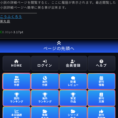
小説の詳細ページを閲覧すると、ここに履歴が表示されます。最近閲覧した
小説詳細ページへ簡単に戻る事が出来ます。
こうふくろう
薬丸岳
C
0.00pt
-
3.17pt
ページの先頭へ
HOME
ログイン
会員登録
ヘルプ
国内
海外
新着
新刊
作家
作家
レビュー
情報
国内
海外
受賞
新刊
ランキング
ランキング
作品
文庫
本日話題
情報
シリーズ
新刊
作品
まとめ
作品
高評価