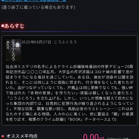
(違う装丁に載っている場合もあります)
あらすじ
2025年06月27日
こうふくろう
社会派ミステリの名手によるクライム巨編後味最凶の作家デビュー20周
年記念作品!二〇二〇年五月、大学生の芹沢涼風はコロナ禍の影響で息が
詰まりそうになる毎日を過ごしていた。ある日、彼女が池袋の公園を訪
れると、そこには同じように孤独に苛まれ、行き場をなくした者たちが
いた。血がつながっていなくても、戸籍上は同じ家族でなくても、強い絆
で結ばれた「本物の家族」を作りたい――。涼風は親しくなった者たちと
「こうふくろう」を立ち上げる。しかし、いつしか想像を超えて巨大にな
った集団の内部では、日常的に犯罪行為が繰り返されるようになってい
く。不穏な日常、酷薄な悪い奴ら、鳥肌必至のラストシーン……これはあ
なたのすぐ隣にある物語。人々の心に巣くい、世に蔓延る「闇」の根源
を炙り出す、戦慄のクライム巨編!(「BOOK」データベースより)
0.00
オススメ平均点
pt
(10max) / 0件