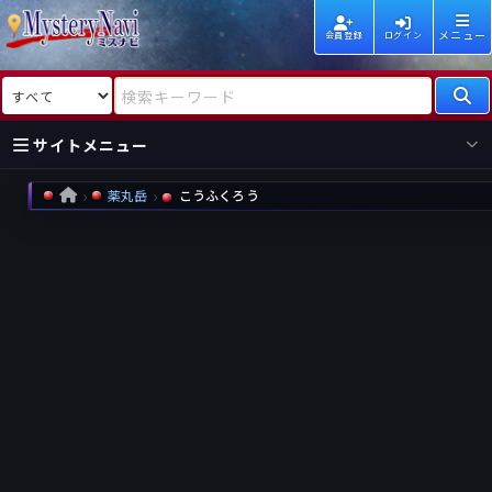
メニュー
会員登録
ログイン
検索対象
検索キーワード
サイトメニュー
薬丸岳
こうふくろう
HOME
国内
海外
新着
新刊
作家
作家
レビュー
情報
国内
海外
受賞
新刊
ランキング
ランキング
作品
文庫
本日話題
情報
シリーズ
新刊
作品
まとめ
作品
高評価
近況話題
タグ
ランダム表示
要望
作品
一覧