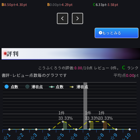
B
B
C
8.50pt
-
4.30pt
0.00pt
-
4.29pt
6.33pt
-
3.58pt
もっとみる
評判
C
こうふくろう
の評価:
0.00
/
10
点 レビュー
0
件。
ランク
書評･レビュー点数毎のグラフです
平均点
0.00
pt
点数
潜在点
点数
潜在点
1件
1件
1件
33.33%
33.33%
33.33%
☆2
☆7
☆3
☆8
☆4
☆9
☆5
☆10
☆1
☆6