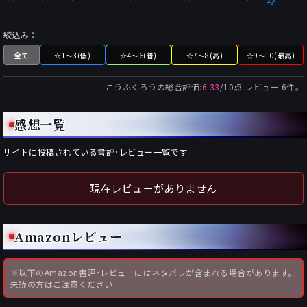
絞込み：
全て
☆1～3(低)
☆4～6(普)
☆7～8(高)
☆9～10(最高)
こうふくろう
の総合評価:
6.33
/
10
点 レビュー
6
件。
感想一覧
サイトに投稿されている書評･レビュー一覧です
現在レビューがありません
Amazonレビュー
※以下のAmazon書評･レビューにはネタバレが含まれる場合があります。
未読の方はご注意ください