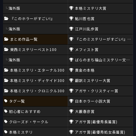
海外版
本格ミステリ大賞
『このホラーがすごい!』
鮎川哲也賞
海外版
江戸川乱歩賞
まとめ作品一覧
『このミステリーがすごい!』大賞
東西ミステリーベスト100
メフィスト賞
海外版
ばらのまち福山ミステリー文学新
本格ミステリ・エターナル300
黄金の本格
本格ミステリ・ディケイド300
翻訳ミステリー大賞
本格ミステリ・クロニクル300
アガサ・クリスティー賞
タグ一覧
日本ホラー小説大賞
初心者におすすめ
大藪春彦賞
クローズド・サークル
アガサ賞(最優秀長篇賞)
本格ミステリ
アガサ賞(最優秀処女長篇賞)