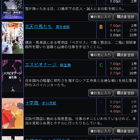
3.00pt
2件
雪が降ったある日、17歳年下の恋人・誠人に女の影を感じた。
お気に入り
読書登録
B
7.00pt
2件
北天の馬たち
貫井徳郎
6.47pt
17件
3.00pt
15件
横浜・馬車道にある喫茶店「ペガサス」で働く毅志は、二階に探偵事
務所を開いた皆藤と山南の仕事を手伝うことに。
お気に入り
読書登録
C
7.00pt
1件
エスピオナージ
麻生幾
6.00pt
2件
3.75pt
20件
日本国内の暗躍に苛烈さを増すロシア工作員と壮絶な戦いを挑む警視
庁のスパイハンターたち。
お気に入り
読書登録
-
0.00pt
0件
十字路
赤川次郎
7.00pt
1件
4.00pt
2件
広告代理店に勤める坂巻里加。仕事のオニといわれているけれど、本
当は見知らぬ男とホテルに行ったりもしている。
お気に入り
読書登録
0.00pt
0件