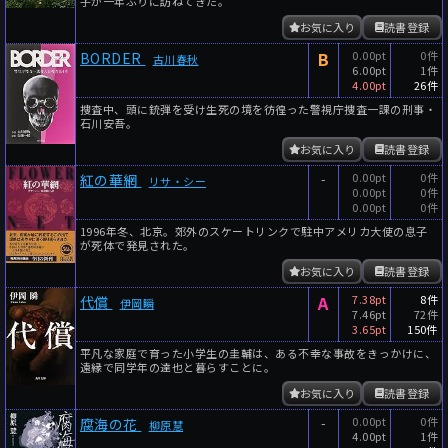
子が一年ぶりに訪ねてきた。
お気に入り
読書登録
B
0.00pt
0件
BORDER
古川春秋
6.00pt
1件
4.00pt
26件
捜査中、頭に銃弾を受け生死の境を彷徨った警視庁捜査一課の刑事・
石川安吾。
お気に入り
読書登録
-
0.00pt
0件
紅の華網
リサ・シー
0.00pt
0件
0.00pt
0件
1996年冬、北京。郊外のスケートリンクで駐中アメリカ大使の息子
が死体で発見された。
お気に入り
読書登録
A
7.38pt
8件
代償
伊岡瞬
7.46pt
72件
3.65pt
150件
平凡な家庭で育った小学生の圭輔は、ある不幸な事故をきっかけに、
遠縁で同学年の達也と暮らすことに。
お気に入り
読書登録
-
0.00pt
0件
腐海の花
柳原慧
4.00pt
1件