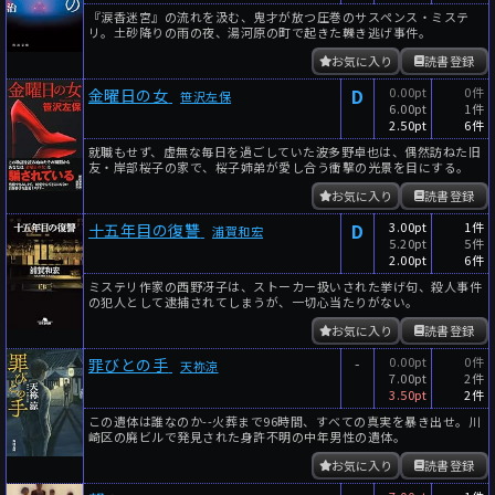
『涙香迷宮』の流れを汲む、鬼才が放つ圧巻のサスペンス・ミステ
リ。土砂降りの雨の夜、湯河原の町で起きた轢き逃げ事件。
お気に入り
読書登録
D
0.00pt
0件
金曜日の女
笹沢左保
6.00pt
1件
2.50pt
6件
就職もせず、虚無な毎日を過ごしていた波多野卓也は、偶然訪ねた旧
友・岸部桜子の家で、桜子姉弟が愛し合う衝撃の光景を目にする。
お気に入り
読書登録
D
3.00pt
1件
十五年目の復讐
浦賀和宏
5.20pt
5件
2.00pt
6件
ミステリ作家の西野冴子は、ストーカー扱いされた挙げ句、殺人事件
の犯人として逮捕されてしまうが、一切心当たりがない。
お気に入り
読書登録
-
0.00pt
0件
罪びとの手
天祢涼
7.00pt
2件
3.50pt
2件
この遺体は誰なのか--火葬まで96時間、すべての真実を暴き出せ。川
崎区の廃ビルで発見された身許不明の中年男性の遺体。
お気に入り
読書登録