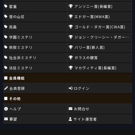
密室
アンソニー賞(長編賞)
雪の山荘
エドガー賞(MWA賞)
孤島
ゴールド・ダガー賞(CWA賞)
学園ミステリ
ジョン・クリーシー・ダガー賞(CW
倒叙ミステリ
バリー賞(新人賞)
社会派ミステリ
ガラスの鍵賞
法廷ミステリ
マカヴィティ賞(長編賞)
会員機能
会員登録
ログイン
その他
ヘルプ
お問合せ
要望
サイト運営者