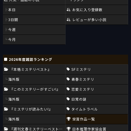
本日
お気に入り登録数
3日間
レビューが多い小説
今週
今月
2026年度雑誌ランキング
『本格ミステリベスト』
SFミステリ
海外版
青春ミステリ
『このミステリーがすごい!』
恋愛ミステリ
海外版
日常の謎
『ミステリが読みたい!』
タイムトラベル
海外版
受賞作品一覧
『週刊文春ミステリーベスト10』
日本推理作家協会賞