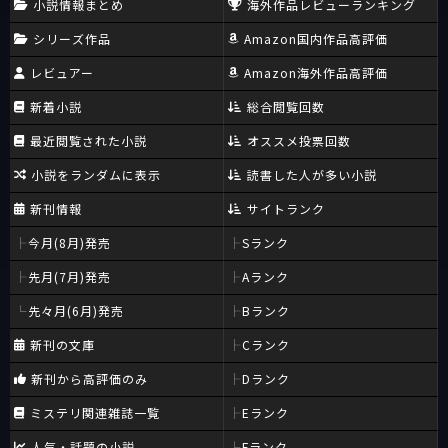
小説情報まとめ
海外作品レビューランキング
シリーズ作品
Amazon国内作品高評価
レビュアー
Amazon海外作品高評価
新着小説
総合閲覧回数
最近閲覧された小説
オススメ投票回数
小説をランダムに表示
読書した人が多い小説
新刊情報
サイトランク
今月(8月)発売
Sランク
先月(7月)発売
Aランク
先々月(6月)発売
Bランク
新刊の文庫
Cランク
新刊から高評価のみ
Dランク
ミステリ関連雑誌一覧
Eランク
人気・話題の小説
Fランク