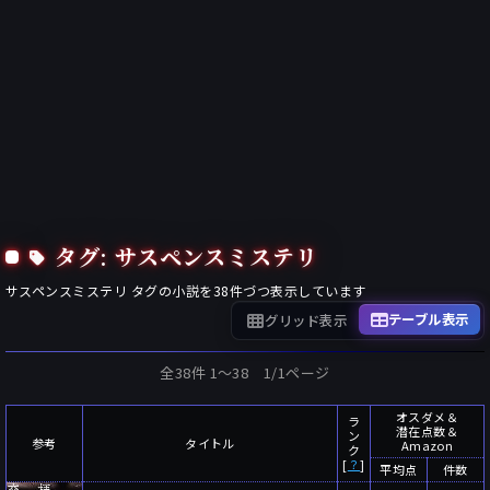
タグ: サスペンスミステリ
サスペンスミステリ
タグの小説を
38
件づつ表示しています
テーブル表示
グリッド表示
全38件 1〜38 1/1ページ
オスダメ＆
ラ
潜在点数＆
ン
参考
タイトル
Amazon
ク
[
？
]
平均点
件数