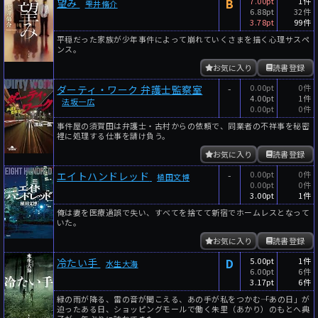
B
7.00pt
1件
望み
雫井脩介
6.88pt
32件
3.78pt
99件
平穏だった家族が少年事件によって崩れていくさまを描く心理サスペ
ンス。
お気に入り
読書登録
-
0.00pt
0件
ダーティ・ワーク 弁護士監察室
4.00pt
1件
法坂一広
0.00pt
0件
事件屋の須賀田は弁護士・古村からの依頼で、同業者の不祥事を秘密
裡に処理する仕事を請け負う。
お気に入り
読書登録
-
0.00pt
0件
エイトハンドレッド
植田文博
0.00pt
0件
3.00pt
1件
俺は妻を医療過誤で失い、すべてを捨てて新宿でホームレスとなって
いた。
お気に入り
読書登録
D
5.00pt
1件
冷たい手
水生大海
6.00pt
6件
3.17pt
6件
緑の雨が降る、雷の音が聞こえる、あの手が私をつかむ――「あの日」が
迫ったある日、ショッピングモールで働く朱里（あかり）のもとへ典