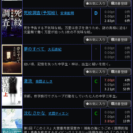
お気に入り
読書登録
D
0.00pt
0件
死紋調査(予知絵)
安東能明
5.00pt
1件
2.83pt
6件
死を予告する不気味な絵。万里は息子を救うため、謎の真相に迫る!
児童館で働く万里が拾った1枚の不気味な絵。
お気に入り
読書登録
-
0.00pt
0件
夢のすべて
大石直紀
0.00pt
0件
0.00pt
0件
幼い頃、記憶を失った中学生・梓は、出生に疑いを抱く。
お気に入り
読書登録
C
7.00pt
4件
激流
柴田よしき
6.05pt
19件
3.21pt
53件
京都。修学旅行でグループ行動をしていた七人の中学三年生。
お気に入り
読書登録
C
0.00pt
0件
沈むさかな
式田ティエン
7.00pt
1件
3.85pt
13件
第1回『このミス』大賞優秀賞受賞作！湘南の海にうごめく国際的陰
謀！青春を疾走するダイビングミステリー話題作揃いの『このミス』