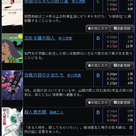
C
赤頭巾ちゃんの回り道
赤川次郎
7.00pt
1件
3.50pt
4件
尾田和成は二十年以上の刑事生活にピリオドを打ち、“K探偵社”に再
就職することになった。
お気に入り
読書登録
D
0.00pt
0件
沈める鐘の殺人
赤川次郎
5.33pt
3件
4.17pt
12件
名門女子学園に赴任した若い女教師はいきなり夜の池で美少女を救う
ことになる。
お気に入り
読書登録
D
5.00pt
1件
台風の目の少女たち
赤川次郎
6.00pt
2件
3.25pt
4件
9月。台風が近づいてきている中、山間の町に住む高校2年生の須川安
奈は、母とともに体育館へ避難する。
お気に入り
読書登録
D
0.00pt
0件
殺人者志願
岡嶋二人
5.75pt
4件
4.00pt
7件
「ある人物を、殺してもらいたい」。菊池隆友と鳩子の若夫婦は、突
然の話に言葉を失った。