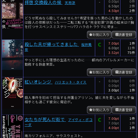
-
0.00pt
0件
拝啓 交換殺人の候
天祢涼
6.50pt
2件
4.50pt
2件
どうせ死ぬなら殺してみませんか?希望を喪った男の心を動かしたの
は殺人の依頼状だった──二転三転する“完全犯罪"計画の結末は!?胸
を打つサスペンスミステリー!パワハラのトラウマに苛ま...
お気に入り
読書登録
C
7.00pt
1件
殺した夫が帰ってきました
桜井美
6.00pt
11件
奈
3.52pt
75件
やっと手にした理想の生活だったのに……都内のアパレルメーカーに
勤務する鈴倉茉菜。
お気に入り
読書登録
-
0.00pt
0件
紅いオレンジ
ハリエット・タイス
0.00pt
0件
3.00pt
1件
殺人事件を初めて担当する弁護士アリソン。娘と夫を愛しながら不倫
相手とも過ごす彼女に脅迫が。
お気に入り
読書登録
C
7.00pt
1件
女たちが死んだ街で
アイヴィ・ポコ
7.00pt
1件
ーダ
4.00pt
1件
南カリフォルニア、サウスウェスト。