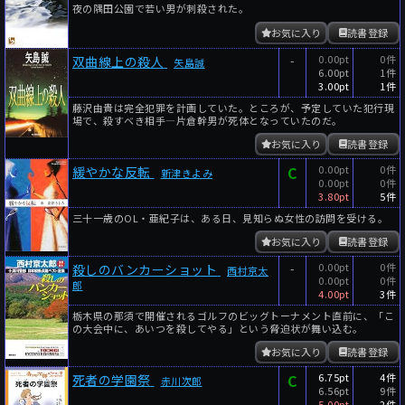
夜の隅田公園で若い男が刺殺された。
お気に入り
読書登録
-
0.00pt
0件
双曲線上の殺人
矢島誠
6.00pt
1件
3.00pt
1件
藤沢由貴は完全犯罪を計画していた。ところが、予定していた犯行現
場で、殺すべき相手―片倉幹男が死体となっていたのだ。
お気に入り
読書登録
C
0.00pt
0件
緩やかな反転
新津きよみ
0.00pt
0件
3.80pt
5件
三十一歳のOL・亜紀子は、ある日、見知らぬ女性の訪問を受ける。
お気に入り
読書登録
-
0.00pt
0件
殺しのバンカーショット
西村京太
0.00pt
0件
郎
4.00pt
3件
栃木県の那須で開催されるゴルフのビッグトーナメント直前に、「こ
の大会中に、あいつを殺してやる」という脅迫状が舞い込む。
お気に入り
読書登録
C
6.75pt
4件
死者の学園祭
赤川次郎
6.56pt
9件
5.00pt
2件