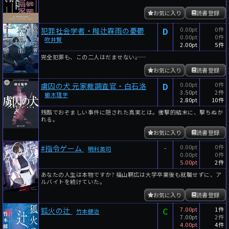
お気に入り
読書登録
D
0.00pt
0件
犯罪社会学者・椥辻霖雨の憂鬱
0.00pt
0件
吹井賢
2.00pt
5件
完全犯罪も、この二人はだませない――。
お気に入り
読書登録
D
0.00pt
0件
虜囚の犬 元家裁調査官・白石洛
3.50pt
2件
櫛木理宇
2.80pt
10件
残酷でおぞましい事件に隠された真実とは。衝撃的結末に、撃ちぬか
れる。
お気に入り
読書登録
-
0.00pt
0件
#指令ゲーム
明利英司
0.00pt
0件
5.00pt
2件
あなたの人生は本物ですか? 福山鞆広は大学卒業後も就職せずに、ア
ルバイトを続けていた。
お気に入り
読書登録
C
7.00pt
1件
狐火の辻
竹本健治
7.00pt
2件
4.00pt
4件