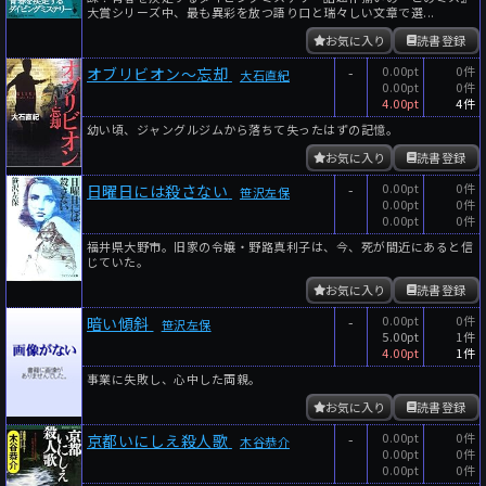
大賞シリーズ中、最も異彩を放つ語り口と瑞々しい文章で選...
お気に入り
読書登録
-
0.00pt
0件
オブリビオン～忘却
大石直紀
0.00pt
0件
4.00pt
4件
幼い頃、ジャングルジムから落ちて失ったはずの記憶。
お気に入り
読書登録
-
0.00pt
0件
日曜日には殺さない
笹沢左保
0.00pt
0件
0.00pt
0件
福井県大野市。旧家の令嬢・野路真利子は、今、死が間近にあると信
じていた。
お気に入り
読書登録
-
0.00pt
0件
暗い傾斜
笹沢左保
5.00pt
1件
4.00pt
1件
事業に失敗し、心中した両親。
お気に入り
読書登録
-
0.00pt
0件
京都いにしえ殺人歌
木谷恭介
0.00pt
0件
0.00pt
0件