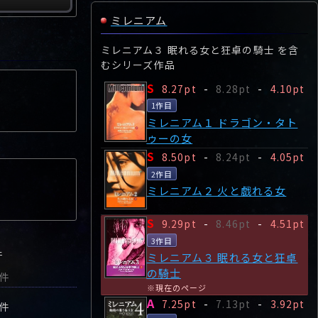
ミレニアム
ミレニアム３ 眠れる女と狂卓の騎士 を含
むシリーズ作品
S
8.27pt
-
8.28pt
-
4.10pt
1作目
ミレニアム１ ドラゴン・タト
ゥーの女
S
8.50pt
-
8.24pt
-
4.05pt
2作目
ミレニアム２ 火と戯れる女
S
9.29pt
-
8.46pt
-
4.51pt
3作目
件
ミレニアム３ 眠れる女と狂卓
の騎士
1件
※現在のページ
A
7.25pt
-
7.13pt
-
3.92pt
1件