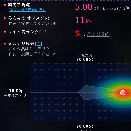
5.00
楽天平均点
pt
(5max) / 5件
(
楽天の感想評価に行く
)
11
みんなの オススメpt
pt
自由に投票してください!!
S
サイト内ランク
[
？
]
：
総合:12位
ミステリ成分
[
？
]
この作品はミステリ？
自由に投票してください!!
↑現実的
20.00
pt
10.00
pt
←非ミステリ
20.00
pt
↓幻想的