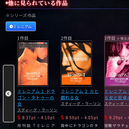
他に見られている作品
※シリーズ作品
ミレニアム
1作目
2作目
3作目
※現在
われた
ミレニアム１ ドラ
ミレニアム２ 火と
ミレニアム
ム7
ゴン・タトゥーの
戯れる女
る女と狂卓
ミルノ
女
スティーグ・ラーソン
スティーグ・
スティーグ・ラーソン
S
S
S
.00pt
8.27pt
-
4.10pt
8.50pt
-
4.05pt
9.29pt
-
出席す
月刊誌『ミレニア
背中にドラゴンのタ
宿敵ザラチ