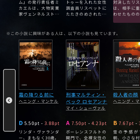
ェーデ
ム』の発行責任者ミ
トゥーを入れた女性
対決したリ
うミカ
カエルは、大物実業
調査員リスベットに
は、相手に
家ヴェンネルストレ
たたきのめされた彼
わせたもの
ムの違法行為を暴露
女の後見人ビュルマ
も傷つき、
する記事を発表し
ン弁護士は、復讐を
態に陥って
た。
誓っていた。
た。
※この小説に興味がある人は、以下の小説も見ています。
レクタ
霜の降りる前に
刑事マルティン・
殺人者の顔
ヘニング・マンケル
ベック ロセアンナ
ヘニング・マ
ディーヴ
マイ・シューヴァル
D
A
B
.78pt
5.50pt
-
3.88pt
7.50pt
-
4.23pt
7.67pt
-
の地下
リンダ・ヴァランダ
ボーレンスフルトの
雪の予感が
女性は
ー、まもなく30歳。
閘門で、全裸女性の
朝、小さな