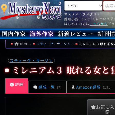
検索対象
検索キ
オススメ？ダメダメ？
推理小説(ミステリ)について
はじめての方は
こちらから
どう
国内作家
海外作家
新着レビュー
新刊
新刊
文庫
新刊
今月(
先月(
先々月
あ行
あ
い
ア行
う
ア
え
イ
お
ウ
エ
オ
HOME
スティーグ・ラーソン
ミレニアム３ 眠れる女
か行
か
き
カ行
く
カ
け
キ
こ
ク
ケ
コ
【
スティーグ・ラーソン
】
さ行
さ
し
サ行
す
サ
せ
シ
そ
ス
セ
ソ
ミレニアム３ 眠れる女と
た行
た
ち
タ行
つ
タ
て
チ
と
ツ
テ
ト
詳細
な行
な
に
ナ行
ぬ
ナ
ね
ニ
の
ヌ
ネ
ノ
感想一覧
Amazon感想
(7)
(131)
は行
は
ひ
ハ行
ふ
ハ
へ
ヒ
ほ
フ
ヘ
ホ
ま行
ま
み
マ行
む
マ
め
ミ
も
ム
メ
モ
お気に入
録