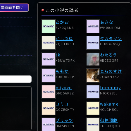
投票画面を開く
この小説の読者
あかお
あきな
6V40Q6N6
WH00JLOM
かしつね
タカタソン
ZQJHJ85U
HU0OGV5Q
tk
わたろう
XBUWT3FK
0BCEGGR4
ももか
とらのすけ
3UKDKR1P
7OAKN7KZ
miyoyo
tommmy
DFD5AP8Z
MIOCS83J
ユミコ
wakame
GGZE0HTY
4CLGH5CL
プリッツ
御福頂戴
HM24V10N
1UFU3QOD