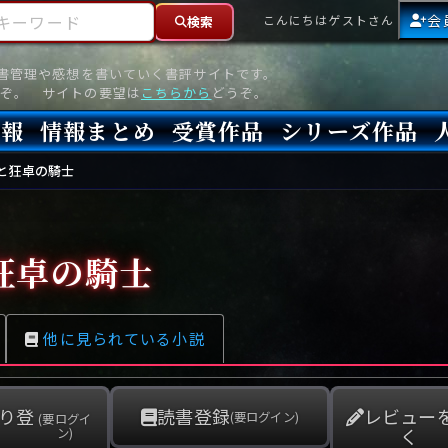
ーワード
会
こんにちはゲストさん
検索
読書管理や感想を書いていく書評サイトです。
ぞ。 サイトの要望は
こちらから
どうぞ。
情報
情報まとめ
受賞作品
シリーズ作品
情報
新刊
高評価
8月)発売
7月)発売
(6月)発売
『本格ミステリベスト』2026年版
『本格ミステリベスト』(海外)
『このミステリーがすごい!』2026年版
『このミステリーがすごい!』(海外)
『ミステリが読みたい!』2026年版
『ミステリが読みたい!』(海外)
『週刊文春ミステリーベスト10』2025年版
『週刊文春ミステリーベスト10』(海外)
本格ミステリ・エターナル300
本格ミステリ・ディケイド300
本格ミステリ・クロニクル300
ミステリー・リーグ
東西ミステリーベスト100 2012年版(国内)
東西ミステリーベスト100 2012年版(海外)
日本推理作家協会賞
本格ミステリ大賞
鮎川哲也賞
横溝正史ミステリ大賞
江戸川乱歩賞
メフィスト賞
『このミステリーがすごい!』大賞
アンソニー賞(長編賞)
エドガー賞(MWA賞)
ゴールド・ダガー賞(CWA賞)
バリー賞(長編賞)
ガラスの鍵賞
と狂卓の騎士
その他をもっとみる
その他をもっとみる
狂卓の騎士
他に見られている小説
り登
読書登録
レビュー
(要ログイン)
(要ログイ
く
ン)