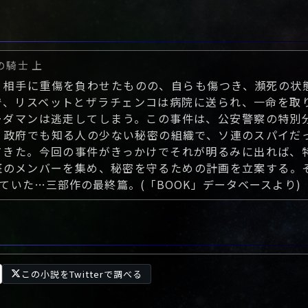
の騎士 上
、相手に重傷を負わせたものの、自らも傷つき、瀕死の状
で、リスベットとザラチェンコは病院に送られ、一命を取
ーダマンは逃走してしまう。この事件は、公安警察の特別
、政府でも知る人の少ない秘密の組織で、ソ連のスパイだ
てきた。今回の事件がきっかけでそれが明るみに出れば、
班のメンバーを集め、秘密を守るための計画を立案する。
いた…三部作の最終篇。(「BOOK」データベースより)
この小説をTwitterで調べる