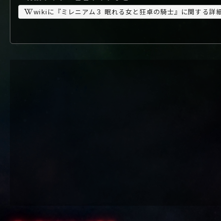
wikiに『ミレニアム３ 眠れる女と狂卓の騎士』に関する