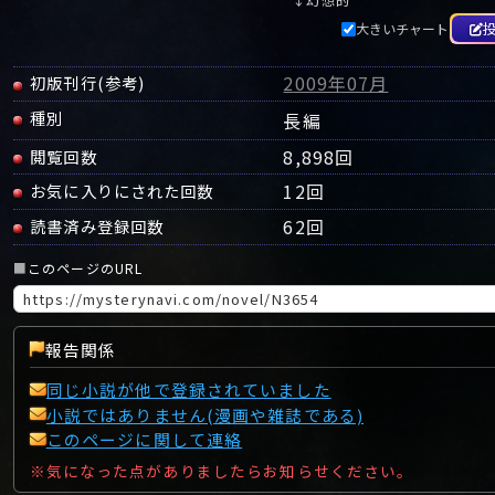
大きいチャート
2009年07月
初版刊行(参考)
種別
長編
8,898回
閲覧回数
12
回
お気に入りにされた回数
62
回
読書済み登録回数
■
このページのURL
報告関係
同じ小説が他で登録されていました
小説ではありません(漫画や雑誌である)
このページに関して連絡
※気になった点がありましたらお知らせください。