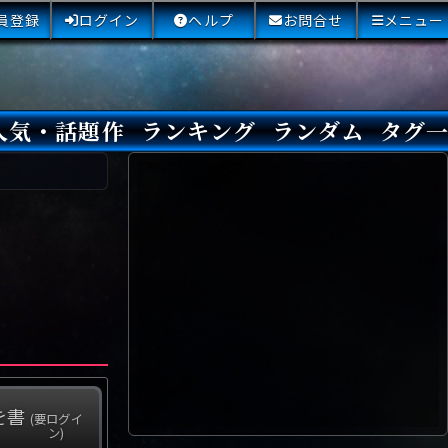
員登録
ログイン
ヘルプ
お問合せ
メニュー
人気・話題作
ランキング
ランダム
タグ
本日
3日間
今週
今月
最近閲覧された小説
国内総合ランキング
海外総合ランキング
Amazon国内作品高評価
Amazon海外作品高評価
国内作品高評価
海外作品高評価
閲覧回数
オススメ投票回数
読書した人が多い小説
サイトランク
Sランク
Aランク
Bランク
Cランク
Dランク
Eランク
Fランク
初心者におすすめ
クローズド・サー
本格ミステリ
青春ミステリ
学園ミステリ
日常の謎
SFミステリ
倒叙ミステリ
警察小説
映画化
ドラマ化
その他をもっとみ
を書
(要ログイ
ン)