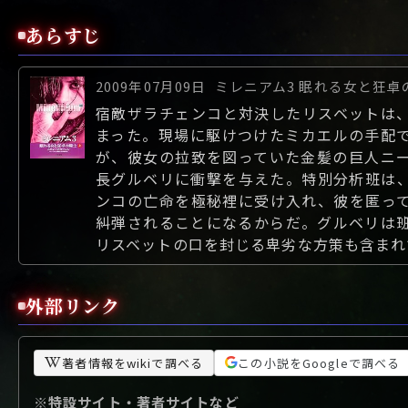
あらすじ
2009年07月09日
ミレニアム3 眠れる女と狂卓
宿敵ザラチェンコと対決したリスベットは
まった。現場に駆けつけたミカエルの手配
が、彼女の拉致を図っていた金髪の巨人ニ
長グルベリに衝撃を与えた。特別分析班は
ンコの亡命を極秘裡に受け入れ、彼を匿っ
糾弾されることになるからだ。グルベリは
リスベットの口を封じる卑劣な方策も含まれて
外部リンク
著者情報をwikiで調べる
この小説をGoogleで調べる
※特設サイト・著者サイトなど