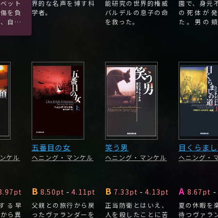
スベット
界的な名声を博す科
能研究の世界的権威
園で、身元
重傷を負
学者。
バルデルの息子の命
の死体が
の、自ら
を救った。
た。男の
瀕死の状
み、真夏に
しまっ
らずダウン
トを着てい
五番目の女
笑う男
目くらまし
ンケル
ヘニング・マンケル
ヘニング・マンケル
ヘニング・
B
B
A
3.97pt
8.50pt
-
4.11pt
7.33pt
-
4.13pt
8.67pt
-
する早
父親との旅行から戻
正当防衛とはいえ、
夏の休暇を
村から異
ったヴァランダーを
人を殺したことに苦
待つヴァラ