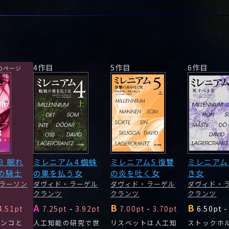
4作目
5作目
6作目
のページ
３ 眠れ
ミレニアム4 蜘蛛
ミレニアム5 復讐
ミレニアム
の騎士
の巣を払う女
の炎を吐く女
き女
ラーソン
ダヴィド・ラーゲル
ダヴィド・ラーゲル
ダヴィド・
クランツ
クランツ
クランツ
A
B
B
4.51pt
7.25pt
-
3.92pt
7.00pt
-
3.70pt
6.50pt
-
ェンコと
人工知能の研究で世
リスベットは人工知
ストックホ