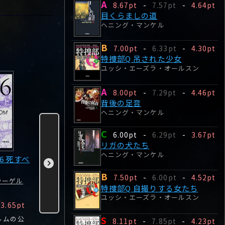
A
8.67pt
-
7.57pt
-
4.64pt
目くらましの道
ヘニング・マンケル
B
7.00pt
-
6.33pt
-
4.30pt
特捜部Q 吊された少女
7作目
1作目
2作目
ユッシ・エーズラ・オールスン
A
8.00pt
-
7.29pt
-
4.46pt
背後の足音
ヘニング・マンケル
C
6.00pt
-
6.29pt
-
3.67pt
リガの犬たち
ヘニング・マンケル
6 死すべ
鉤爪に捕らわれた
ミレニアム１ ドラ
ミレニアム
女: ミレニアム7
ゴン・タトゥーの
戯れる女
B
7.50pt
-
6.00pt
-
4.52pt
ラーゲル
カーリン・スミルノ
女
スティーグ
特捜部Q 自撮りする女たち
フ
スティーグ・ラーソン
ユッシ・エーズラ・オールスン
C
S
S
3.65pt
7.00pt
-
2.00pt
8.27pt
-
4.10pt
8.50pt
S
ルムの公
娘の結婚式に出席す
月刊誌『ミレニア
背中にドラ
8.11pt
-
7.85pt
-
4.23pt