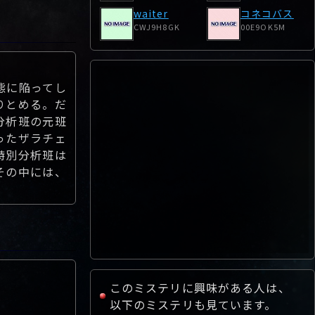
waiter
コネコバス
CWJ9H8GK
00E9OK5M
態に陥ってし
りとめる。だ
分析班の元班
ったザラチェ
特別分析班は
その中には、
このミステリに興味がある人は、
以下のミステリも見ています。