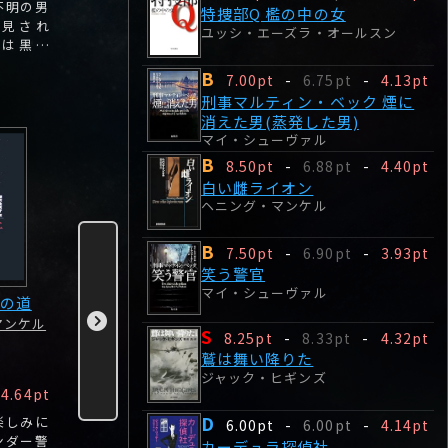
不明の男
るため、スウェーデ
ム』の発行責任者ミ
トゥーを入
特捜部Q 檻の中の女
発見され
ン北部に向かうミカ
カエルは、大物実業
調査員リス
ユッシ・エーズラ・オールスン
頬は黒ず
エル。
家ヴェンネルストレ
たたきのめ
もかかわ
ムの違法行為を暴露
女の後見人
B
7.00pt
-
6.75pt
-
4.13pt
ジャケッ
する記事を発表し
ン弁護士は
刑事マルティン・ベック 煙に
た。
た。
誓っていた
消えた男(蒸発した男)
マイ・シューヴァル
B
8.50pt
-
6.88pt
-
4.40pt
白い雌ライオン
ヘニング・マンケル
B
7.50pt
-
6.90pt
-
3.93pt
笑う警官
マイ・シューヴァル
の道
特捜部Q 吊された
背後の足音
リガの犬
マンケル
少女
ヘニング・マンケル
ヘニング・
S
8.25pt
-
8.33pt
-
4.32pt
ユッシ・エーズラ・オ
鷲は舞い降りた
ールスン
ジャック・ヒギンズ
B
A
C
4.64pt
7.00pt
-
4.30pt
8.00pt
-
4.46pt
6.00pt
D
楽しみに
コペンハーゲン警察
夏至前夜、三人の若
スウェーデ
6.00pt
-
6.00pt
-
4.14pt
ンダー警
の特捜部Qは未解決
者が公園でパーティ
海岸に、一
カーデュラ探偵社