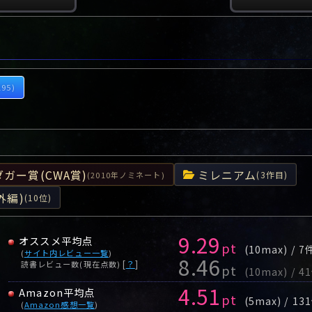
195)
ガー賞(CWA賞)
ミレニアム
(3作目)
(2010年ノミネート)
外編)
(10位)
9.29
オススメ平均点
pt
(10max) / 7
(
サイト内レビュー一覧
)
8.46
[
？
]
読書レビュー数(現在点数)
pt
(10max) / 4
4.51
Amazon平均点
pt
(5max) / 13
(
Amazon感想一覧
)