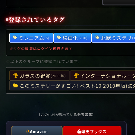
や行
や
ヤ行
ゆ
ヤ
よ
ユ
ヨ
ら行
ら
り
ラ行
る
ラ
れ
リ
ろ
ル
レ
ロ
登録されているタグ
わ行
わ
ワ行
ワ
ミレニアム
映画化
北欧ミステリ
(5)
(238)
(
※タグの編集はログイン後行えます
※以下のグループに登録されています。
ガラスの鍵賞
インターナショナル・ダ
(2008年)
このミステリーがすごい! ベスト10 2010年版(海
【この小説が載っている参考書籍】
Amazon
楽天ブックス