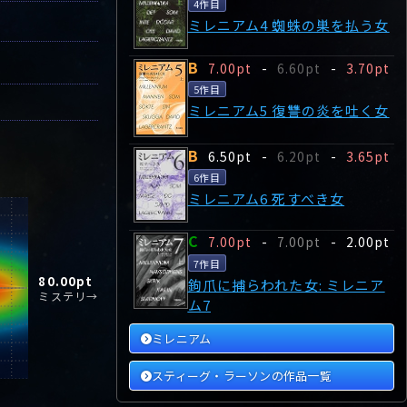
4作目
ミレニアム4 蜘蛛の巣を払う女
B
7.00pt
-
6.60pt
-
3.70pt
5作目
ミレニアム5 復讐の炎を吐く女
B
6.50pt
-
6.20pt
-
3.65pt
6作目
ミレニアム6 死すべき女
C
7.00pt
-
7.00pt
-
2.00pt
7作目
80.00
pt
鉤爪に捕らわれた女: ミレニア
ミステリ→
ム7
ミレニアム
スティーグ・ラーソンの作品一覧