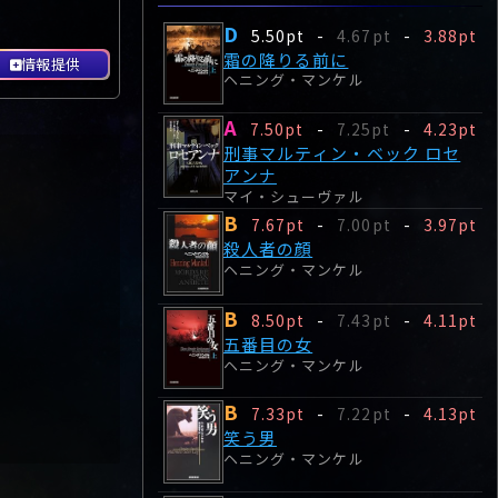
D
5.50pt
-
4.67pt
-
3.88pt
霜の降りる前に
情報提供
ヘニング・マンケル
A
7.50pt
-
7.25pt
-
4.23pt
刑事マルティン・ベック ロセ
アンナ
マイ・シューヴァル
B
7.67pt
-
7.00pt
-
3.97pt
殺人者の顔
ヘニング・マンケル
B
8.50pt
-
7.43pt
-
4.11pt
五番目の女
ヘニング・マンケル
B
7.33pt
-
7.22pt
-
4.13pt
笑う男
ヘニング・マンケル