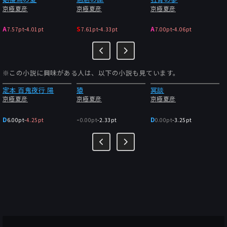
京極夏彦
京極夏彦
京極夏彦
A
S
A
7.57pt
-
4.01pt
7.61pt
-
4.33pt
7.00pt
-
4.06pt
※この小説に興味がある人は、以下の小説も見ています。
定本 百鬼夜行 陽
猿
冥談
京極夏彦
京極夏彦
京極夏彦
-
D
D
6.00pt
-
4.25pt
0.00pt
-
2.33pt
0.00pt
-
3.25pt