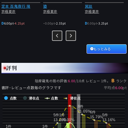
定本 百鬼夜行 陽
猿
冥談
京極夏彦
京極夏彦
京極夏彦
-
D
D
6.00pt
-
4.25pt
0.00pt
-
2.33pt
0.00pt
-
3.25pt
もっとみる
評判
B
陰摩羅鬼の瑕
の評価:
6.00
/
10
点 レビュー
1
件。
ランク
書評･レビュー点数毎のグラフです
平均点
6.00
pt
点数
潜在点
点数
潜在点
8件
21.05%
6件
5件
1件
5件
15.79%
13.16%
100.00%
13.16%
1件
1件