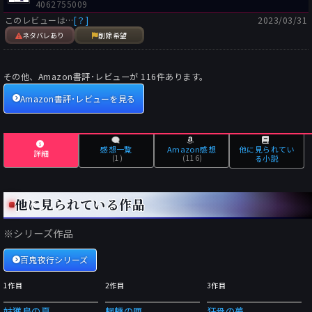
4062755009
このレビューは…
[？]
2023/03/31
ネタバレあり
削除希望
その他、Amazon書評･レビューが
116
件あります。
Amazon書評･レビューを見る
感想一覧
Amazon感想
他に見られてい
詳細
(1)
(116)
る小説
他に見られている作品
※シリーズ作品
百鬼夜行シリーズ
1作目
2作目
3作目
姑獲鳥の夏
魍魎の匣
狂骨の夢