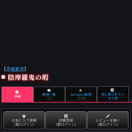
【
京極夏彦
】
陰摩羅鬼の瑕
他に見られてい
感想一覧
Amazon感想
詳細
る小説
(1)
(116)
お気に入り登録
読書登録
レビューを書く
(要ログイン)
(要ログイン)
(要ログイン)