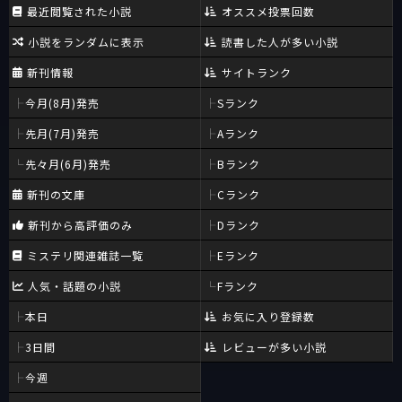
最近閲覧された小説
オススメ投票回数
小説をランダムに表示
読書した人が多い小説
新刊情報
サイトランク
今月(8月)発売
Sランク
先月(7月)発売
Aランク
先々月(6月)発売
Bランク
新刊の文庫
Cランク
新刊から高評価のみ
Dランク
ミステリ関連雑誌一覧
Eランク
人気・話題の小説
Fランク
本日
お気に入り登録数
3日間
レビューが多い小説
今週