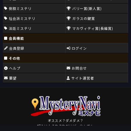
倒叙ミステリ
バリー賞(新人賞)
社会派ミステリ
ガラスの鍵賞
法廷ミステリ
マカヴィティ賞(長編賞)
会員機能
会員登録
ログイン
その他
ヘルプ
お問合せ
要望
サイト運営者
オススメ？ダメダメ？
好みは人それぞれだけど、少しでも