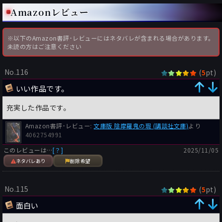
Amazonレビュー
※以下のAmazon書評･レビューにはネタバレが含まれる場合があります。
未読の方はご注意ください
No.116
(
pt)
5
いい作品です。
充実した作品です。
Amazon書評･レビュー:
文庫版 陰摩羅鬼の瑕 (講談社文庫)
より
4062754991
このレビューは…
[？]
2025/11/05
ネタバレあり
削除希望
No.115
(
pt)
5
面白い