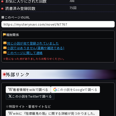
お気に入りにされた回数
3
回
読書済み登録回数
75
回
■
このページのURL
報告関係
同じ小説が他で登録されていました
小説ではありません(漫画や雑誌である)
このページに関して連絡
※気になった点がありましたらお知らせください。
外部リンク
著者情報をwikiで調べる
この小説をGoogleで調べる
この小説をTwitterで調べる
※特設サイト・著者サイトなど
wikiに『陰摩羅鬼の瑕』に関する詳細が見つかりました。