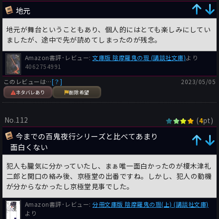
地元
地元が舞台ということもあり、個人的にはとても楽しみにしてい
ましたが、途中で先が読めてしまったのが残念。
Amazon書評･レビュー:
文庫版 陰摩羅鬼の瑕 (講談社文庫)
より
4062754991
このレビューは…
[？]
2023/05/05
ネタバレあり
削除希望
No.112
(
pt)
4
今までの百鬼夜行シリーズと比べてあまり
面白くない
犯人も朧気に分かっていたし、まぁ唯一面白かったのが榎木津礼
二郎と関口の絡み後、京極堂の出番ですね。しかし、犯人の動機
が分からなかったし京極堂見事でした。
Amazon書評･レビュー:
分冊文庫版 陰摩羅鬼の瑕(上) (講談社文庫)
より