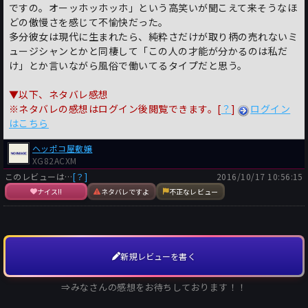
ですの。オーッホッホッホ」という高笑いが聞こえて来そうなほ
どの傲慢さを感じて不愉快だった。
多分彼女は現代に生まれたら、純粋さだけが取り柄の売れないミ
ュージシャンとかと同棲して「この人の才能が分かるのは私だ
け」とか言いながら風俗で働いてるタイプだと思う。
▼以下、ネタバレ感想
※ネタバレの感想はログイン後閲覧できます。[
？
]
ログイン
はこちら
ヘッポコ屋敷嬢
XG82ACXM
このレビューは…
[？]
2016/10/17 10:56:15
ナイス!!
ネタバレですよ
不正なレビュー
新規レビューを書く
⇒みなさんの感想をお待ちしております！！