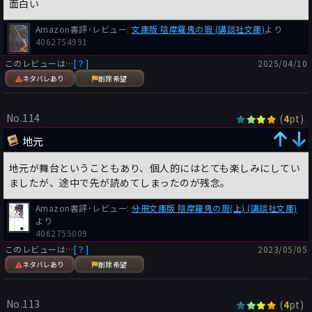
面白い
Amazon書評･レビュー:
文庫版 陰摩羅鬼の瑕 (講談社文庫)
より
4062754991
このレビューは…
[？]
2025/04/10
ネタバレあり
削除希望
No.114
(
pt)
4
地元
地元が舞台ということもあり、個人的にはとても楽しみにしてい
ましたが、途中で先が読めてしまったのが残念。
Amazon書評･レビュー:
分冊文庫版 陰摩羅鬼の瑕(上) (講談社文庫)
より
4062755009
このレビューは…
[？]
2023/05/05
ネタバレあり
削除希望
No.113
(
pt)
4