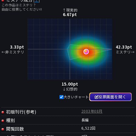
この作品はミステリ？
自由に投票してください!!
↑現実的
6.67
pt
3.33
pt
42.33
pt
←非ミステリ
ミステリ→
15.00
pt
↓幻想的
投票画面を開く
大きいチャート
初版刊行(参考)
2003年08月
種別
長編
閲覧回数
6,522回