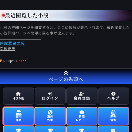
最近閲覧した小説
小説の詳細ページを閲覧すると、ここに履歴が表示されます。最近閲覧した
小説詳細ページへ簡単に戻る事が出来ます。
陰摩羅鬼の瑕
京極夏彦
B
6.00pt
-
3.72pt
ページの先頭へ
HOME
ログイン
会員登録
ヘルプ
国内
海外
新着
新刊
作家
作家
レビュー
情報