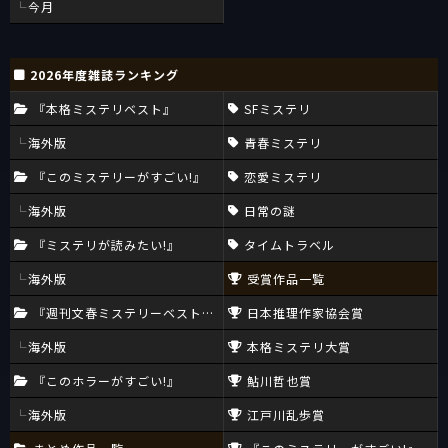
今月
2026年度雑誌ランキング
『本格ミステリベスト』
SFミステリ
海外版
青春ミステリ
『このミステリーがすごい!』
恋愛ミステリ
海外版
日常の謎
『ミステリが読みたい!』
タイムトラベル
海外版
受賞作品一覧
『週刊文春ミステリーベスト10』
日本推理作家協会賞
海外版
本格ミステリ大賞
『このホラーがすごい!』
鮎川哲也賞
海外版
江戸川乱歩賞