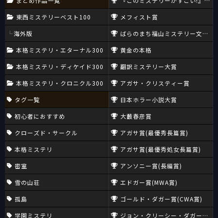
まとめ作品一覧
『このミステリーがすごい!』大賞
東西ミステリーベスト100
メフィスト賞
海外版
ばらのまち福山ミステリー文学新
本格ミステリ・エターナル300
黄金の本格
本格ミステリ・ディケイド300
翻訳ミステリー大賞
本格ミステリ・クロニクル300
アガサ・クリスティー賞
タグ一覧
日本ホラー小説大賞
初心者におすすめ
大藪春彦賞
クローズド・サークル
アガサ賞(最優秀長篇賞)
本格ミステリ
アガサ賞(最優秀処女長篇賞)
密室
アンソニー賞(長編賞)
雪の山荘
エドガー賞(MWA賞)
孤島
ゴールド・ダガー賞(CWA賞)
学園ミステリ
ジョン・クリーシー・ダガー賞(CW