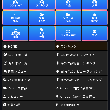
国内
海外
受賞
新刊
ランキング
ランキング
作品
文庫
本日話題
情報
シリーズ
新刊
作品
まとめ
作品
高評価
近況話題
タグ
ランダム表示
要望
作品
一覧
HOME
ランキング
国内作家一覧
国内作品総合ランキング
海外作家一覧
海外作品総合ランキング
新着レビュー
国内作品レビューランキング
小説情報まとめ
海外作品レビューランキング
シリーズ作品
Amazon国内作品高評価
レビュアー
Amazon海外作品高評価
新着小説
総合閲覧回数