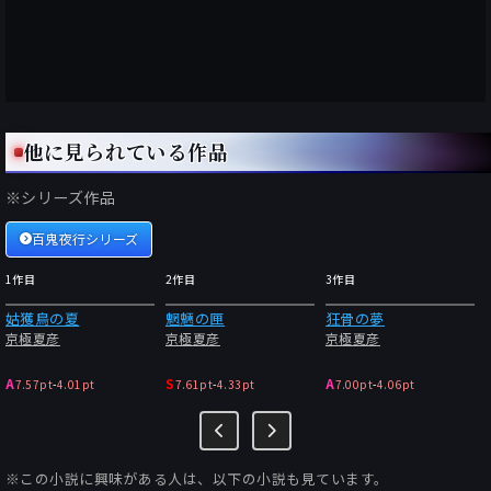
他に見られている作品
※シリーズ作品
百鬼夜行シリーズ
1作目
2作目
3作目
姑獲鳥の夏
魍魎の匣
狂骨の夢
京極夏彦
京極夏彦
京極夏彦
A
S
A
7.57pt
-
4.01pt
7.61pt
-
4.33pt
7.00pt
-
4.06pt
※この小説に興味がある人は、以下の小説も見ています。