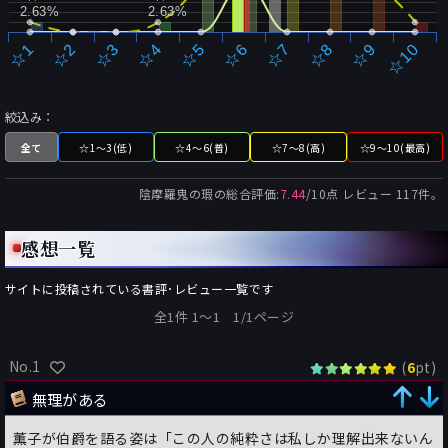
2.63%
2.63%
☆2
☆7
☆3
☆8
☆4
☆9
☆5
☆10
☆1
☆6
絞込み：
全て
☆1～3(低)
☆4～6(普)
☆7～8(高)
☆9～10(最高)
陰摩羅鬼の瑕
の総合評価:
7.44
/
10
点 レビュー
117
件。
感想一覧
サイトに投稿されている書評･レビュー一覧です
全1件 1〜1 1/1ページ
No.1
(
pt)
6
無理がある
薫子が伯爵を語る姿は「この人の純粋さは私しか理解出来ないん