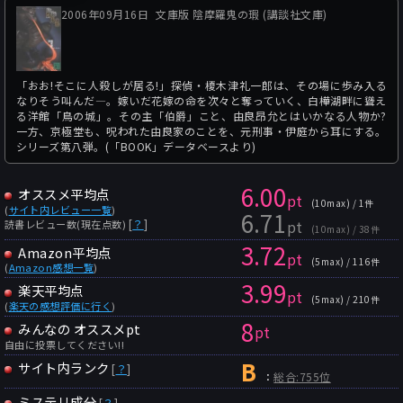
2006年09月16日
文庫版 陰摩羅鬼の瑕 (講談社文庫)
「おお!そこに人殺しが居る!」探偵・榎木津礼一郎は、その場に歩み入る
なりそう叫んだ―。嫁いだ花嫁の命を次々と奪っていく、白樺湖畔に聳え
る洋館「鳥の城」。その主「伯爵」こと、由良昂允とはいかなる人物か?
一方、京極堂も、呪われた由良家のことを、元刑事・伊庭から耳にする。
シリーズ第八弾。(「BOOK」データベースより)
6.00
オススメ平均点
pt
(10max) / 1件
(
サイト内レビュー一覧
)
6.71
pt
[
？
]
読書レビュー数(現在点数)
(10max) / 38件
3.72
Amazon平均点
pt
(5max) / 116件
(
Amazon感想一覧
)
3.99
楽天平均点
pt
(5max) / 210件
(
楽天の感想評価に行く
)
8
みんなの オススメpt
pt
自由に投票してください!!
B
サイト内ランク
[
？
]
：
総合:755位
ミステリ成分
[
？
]