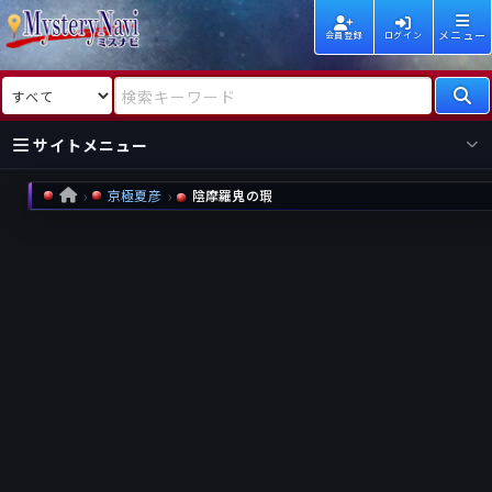
メニュー
会員登録
ログイン
検索対象
検索キーワード
サイトメニュー
京極夏彦
陰摩羅鬼の瑕
HOME
国内
海外
新着
新刊
作家
作家
レビュー
情報
国内
海外
受賞
新刊
ランキング
ランキング
作品
文庫
本日話題
情報
シリーズ
新刊
作品
まとめ
作品
高評価
近況話題
タグ
ランダム表示
要望
作品
一覧