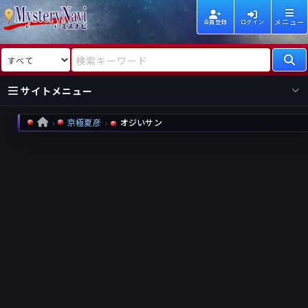
メニュー
会員登録
ログイン
検索対象
検索キーワード
サイトメニュー
京極夏彦
オジいサン
HOME
国内
海外
新着
新刊
作家
作家
レビュー
情報
国内
海外
受賞
新刊
ランキング
ランキング
作品
文庫
本日話題
情報
シリーズ
新刊
作品
まとめ
作品
高評価
近況話題
タグ
ランダム表示
要望
作品
一覧