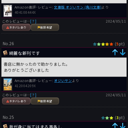
Amazon書評･レビュー:
文庫版 オジいサン (角川文庫)
より
404108444X
このレビューは…
[？]
2024/05/11
ネタバレあり
削除希望
No.26
(
pt)
5
綺麗な新刊です
書店に無かったので助かりました。
ありがとうございました
Amazon書評･レビュー:
オジいサン
より
412004209X
このレビューは…
[？]
2024/05/11
ネタバレあり
削除希望
No.25
(
pt)
3
我が身に当てはまる事多し