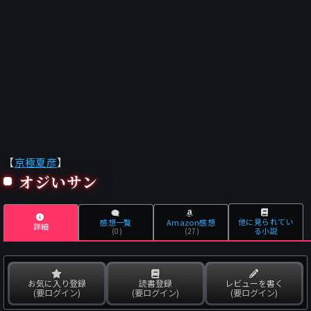
【
京極夏彦
】
オジいサン
他に見られてい
感想一覧
Amazon感想
詳細
る小説
(0)
(27)
お気に入り登録
読書登録
レビューを書く
(要ログイン)
(要ログイン)
(要ログイン)