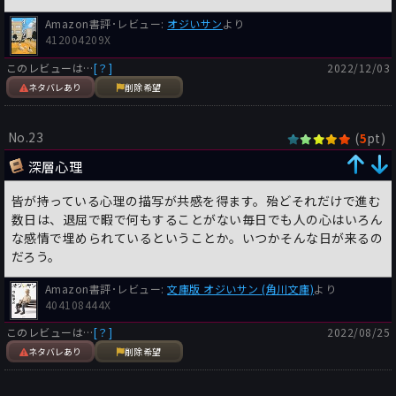
Amazon書評･レビュー:
オジいサン
より
412004209X
このレビューは…
[？]
2022/12/03
ネタバレあり
削除希望
No.23
(
pt)
5
深層心理
皆が持っている心理の描写が共感を得ます。殆どそれだけで進む
数日は、退屈で暇で何もすることがない毎日でも人の心はいろん
な感情で埋められているということか。いつかそんな日が来るの
だろう。
Amazon書評･レビュー:
文庫版 オジいサン (角川文庫)
より
404108444X
このレビューは…
[？]
2022/08/25
ネタバレあり
削除希望