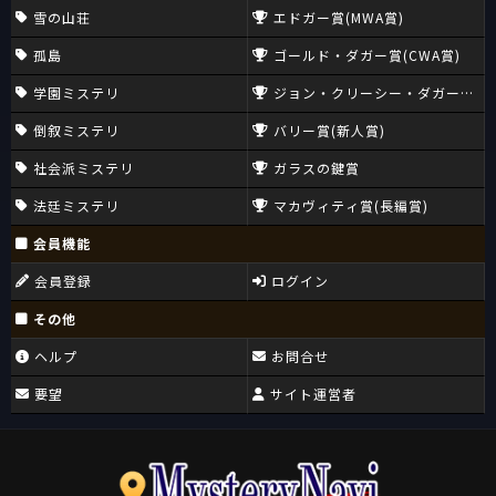
雪の山荘
エドガー賞(MWA賞)
孤島
ゴールド・ダガー賞(CWA賞)
学園ミステリ
ジョン・クリーシー・ダガー賞(CW
倒叙ミステリ
バリー賞(新人賞)
社会派ミステリ
ガラスの鍵賞
法廷ミステリ
マカヴィティ賞(長編賞)
会員機能
会員登録
ログイン
その他
ヘルプ
お問合せ
要望
サイト運営者