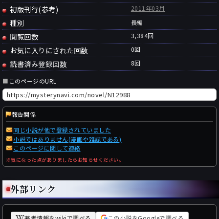
初版刊行(参考)
2011年03月
種別
長編
閲覧回数
3,384回
お気に入りにされた回数
0
回
読書済み登録回数
8
回
■
このページのURL
報告関係
同じ小説が他で登録されていました
小説ではありません(漫画や雑誌である)
このページに関して連絡
※気になった点がありましたらお知らせください。
外部リンク
著者情報をwikiで調べる
この小説をGoogleで調べる