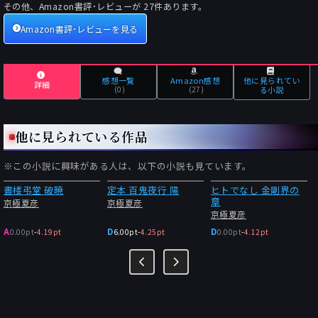
その他、Amazon書評･レビューが
27
件あります。
Amazon書評･レビューを見る
感想一覧
Amazon感想
他に見られてい
詳細
(0)
(27)
る小説
他に見られている作品
※この小説に興味がある人は、以下の小説も見ています。
書楼弔堂 破暁
定本 百鬼夜行 陽
ヒトでなし 金剛界の
章
京極夏彦
京極夏彦
京極夏彦
A
D
D
0.00pt
-
4.19pt
6.00pt
-
4.25pt
0.00pt
-
4.12pt