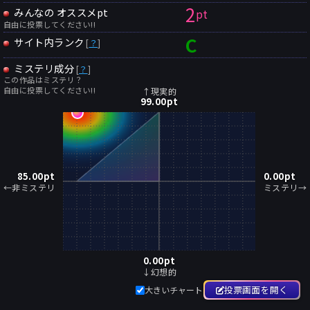
2
みんなの オススメpt
pt
自由に投票してください!!
C
サイト内ランク
[
？
]
ミステリ成分
[
？
]
この作品はミステリ？
自由に投票してください!!
↑現実的
99.00
pt
85.00
pt
0.00
pt
←非ミステリ
ミステリ→
0.00
pt
↓幻想的
投票画面を開く
大きいチャート