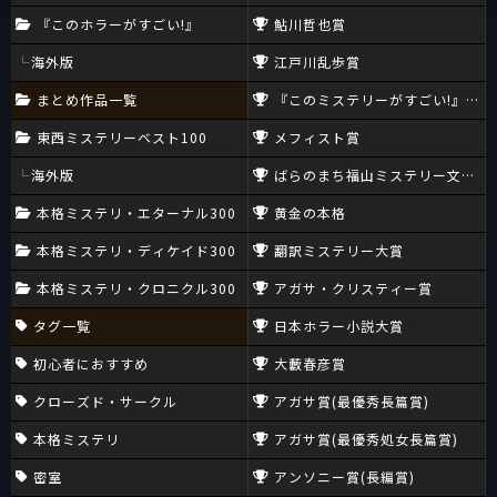
『このホラーがすごい!』
鮎川哲也賞
海外版
江戸川乱歩賞
まとめ作品一覧
『このミステリーがすごい!』大賞
東西ミステリーベスト100
メフィスト賞
海外版
ばらのまち福山ミステリー文学新
本格ミステリ・エターナル300
黄金の本格
本格ミステリ・ディケイド300
翻訳ミステリー大賞
本格ミステリ・クロニクル300
アガサ・クリスティー賞
タグ一覧
日本ホラー小説大賞
初心者におすすめ
大藪春彦賞
クローズド・サークル
アガサ賞(最優秀長篇賞)
本格ミステリ
アガサ賞(最優秀処女長篇賞)
密室
アンソニー賞(長編賞)