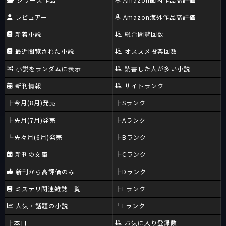
レビュアー
Amazon海外作品高評価
新着小説
総合閲覧回数
最近閲覧された小説
オススメ投票回数
小説をランダムに表示
読書した人が多い小説
新刊情報
サイトランク
今月(8月)発売
Sランク
先月(7月)発売
Aランク
先々月(6月)発売
Bランク
新刊の文庫
Cランク
新刊から高評価のみ
Dランク
ミステリ関連雑誌一覧
Eランク
人気・話題の小説
Fランク
本日
お気に入り登録数