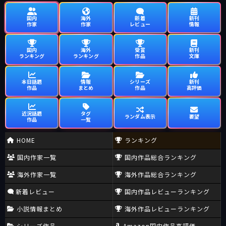
国内
海外
新着
新刊
作家
作家
レビュー
情報
国内
海外
受賞
新刊
ランキング
ランキング
作品
文庫
本日話題
情報
シリーズ
新刊
作品
まとめ
作品
高評価
近況話題
タグ
ランダム表示
要望
作品
一覧
HOME
ランキング
国内作家一覧
国内作品総合ランキング
海外作家一覧
海外作品総合ランキング
新着レビュー
国内作品レビューランキング
小説情報まとめ
海外作品レビューランキング
シリーズ作品
Amazon国内作品高評価