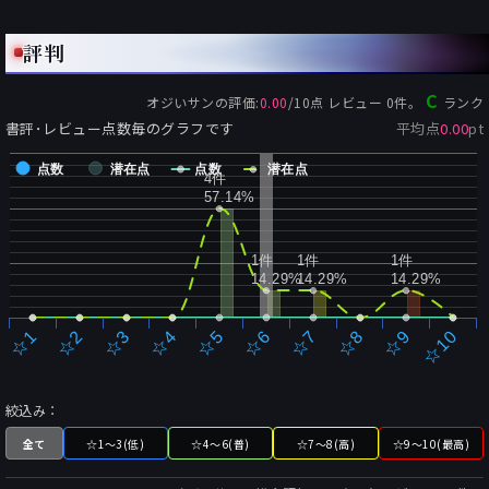
評判
C
オジいサン
の評価:
0.00
/
10
点 レビュー
0
件。
ランク
書評･レビュー点数毎のグラフです
平均点
0.00
pt
点数
潜在点
点数
潜在点
4件
57.14%
1件
1件
1件
14.29%
14.29%
14.29%
☆2
☆7
☆3
☆8
☆4
☆9
☆5
☆10
☆1
☆6
絞込み：
全て
☆1～3(低)
☆4～6(普)
☆7～8(高)
☆9～10(最高)