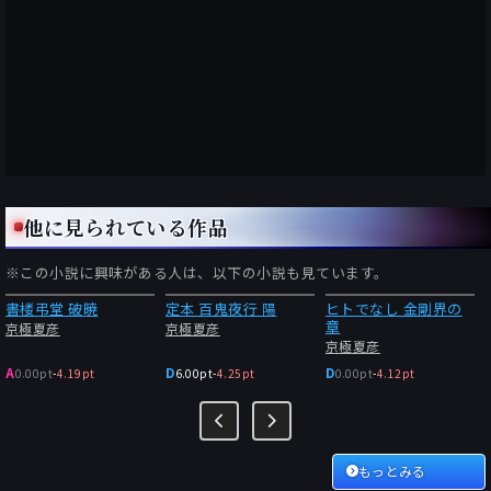
他に見られている作品
※この小説に興味がある人は、以下の小説も見ています。
書楼弔堂 破暁
定本 百鬼夜行 陽
ヒトでなし 金剛界の
章
京極夏彦
京極夏彦
京極夏彦
A
D
D
0.00pt
-
4.19pt
6.00pt
-
4.25pt
0.00pt
-
4.12pt
もっとみる