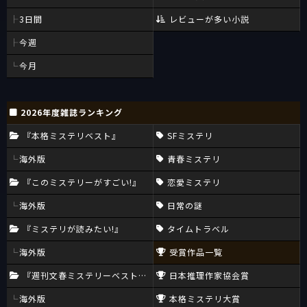
3日間
レビューが多い小説
今週
今月
2026年度雑誌ランキング
『本格ミステリベスト』
SFミステリ
海外版
青春ミステリ
『このミステリーがすごい!』
恋愛ミステリ
海外版
日常の謎
『ミステリが読みたい!』
タイムトラベル
海外版
受賞作品一覧
『週刊文春ミステリーベスト10』
日本推理作家協会賞
海外版
本格ミステリ大賞