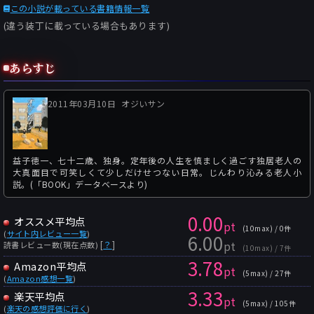
この小説が載っている書籍情報一覧
(違う装丁に載っている場合もあります)
あらすじ
2011年03月10日
オジいサン
益子徳一、七十二歳、独身。定年後の人生を慎ましく過ごす独居老人の
大真面目で可笑しくて少しだけせつない日常。じんわり沁みる老人小
説。(「BOOK」データベースより)
0.00
オススメ平均点
pt
(10max) / 0件
(
サイト内レビュー一覧
)
6.00
pt
[
？
]
読書レビュー数(現在点数)
(10max) / 7件
3.78
Amazon平均点
pt
(5max) / 27件
(
Amazon感想一覧
)
3.33
楽天平均点
pt
(5max) / 105件
(
楽天の感想評価に行く
)