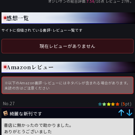
オジいサン
の総合評価:
7.56
/
10
点 レビュー
27
件。
感想一覧
サイトに投稿されている書評･レビュー一覧です
現在レビューがありません
Amazonレビュー
※以下のAmazon書評･レビューにはネタバレが含まれる場合があります。
未読の方はご注意ください
No.27
(
pt)
5
綺麗な新刊です
書店に無かったので助かりました。
ありがとうございました