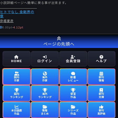
小説詳細ページへ簡単に戻る事が出来ます。
ヒトでなし 金剛界の
章
京極夏彦
D
0.00pt
-
4.12pt
ページの先頭へ
HOME
ログイン
会員登録
ヘルプ
国内
海外
新着
新刊
作家
作家
レビュー
情報
国内
海外
受賞
新刊
ランキング
ランキング
作品
文庫
本日話題
情報
シリーズ
新刊
作品
まとめ
作品
高評価