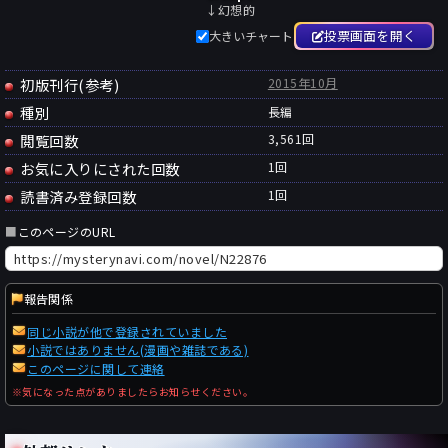
↓幻想的
投票画面を開く
大きいチャート
初版刊行(参考)
2015年10月
種別
長編
閲覧回数
3,561回
お気に入りにされた回数
1
回
読書済み登録回数
1
回
■
このページのURL
報告関係
同じ小説が他で登録されていました
小説ではありません(漫画や雑誌である)
このページに関して連絡
※気になった点がありましたらお知らせください。