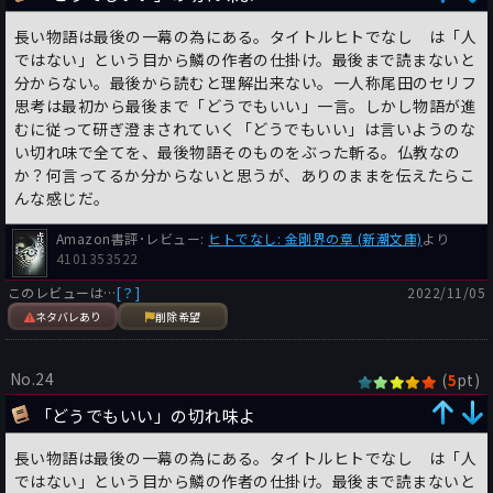
長い物語は最後の一幕の為にある。タイトルヒトでなし は「人
ではない」という目から鱗の作者の仕掛け。最後まで読まないと
分からない。最後から読むと理解出来ない。一人称尾田のセリフ
思考は最初から最後まで「どうでもいい」一言。しかし物語が進
むに従って研ぎ澄まされていく「どうでもいい」は言いようのな
い切れ味で全てを、最後物語そのものをぶった斬る。仏教なの
か？何言ってるか分からないと思うが、ありのままを伝えたらこ
んな感じだ。
Amazon書評･レビュー:
ヒトでなし: 金剛界の章 (新潮文庫)
より
4101353522
このレビューは…
[？]
2022/11/05
ネタバレあり
削除希望
No.24
(
pt)
5
「どうでもいい」の切れ味よ
長い物語は最後の一幕の為にある。タイトルヒトでなし は「人
ではない」という目から鱗の作者の仕掛け。最後まで読まないと