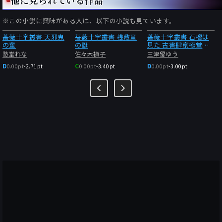
※この小説に興味がある人は、以下の小説も見ています。
薔薇十字叢書 天邪鬼
薔薇十字叢書 桟敷童
薔薇十字叢書 石榴は
の輩
の誕
見た 古書肆京極堂内
聞
愁堂れな
佐々木禎子
三津留ゆう
D
C
D
0.00pt
-
2.71pt
0.00pt
-
3.40pt
0.00pt
-
3.00pt