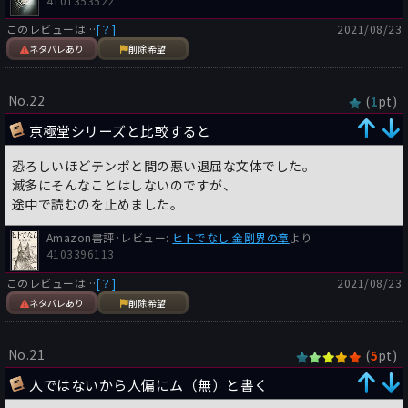
4101353522
このレビューは…
[？]
2021/08/23
ネタバレあり
削除希望
No.22
(
pt)
1
京極堂シリーズと比較すると
恐ろしいほどテンポと間の悪い退屈な文体でした。
滅多にそんなことはしないのですが、
途中で読むのを止めました。
Amazon書評･レビュー:
ヒトでなし 金剛界の章
より
4103396113
このレビューは…
[？]
2021/08/23
ネタバレあり
削除希望
No.21
(
pt)
5
人ではないから人偏にム（無）と書く