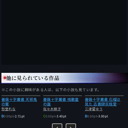
他に見られている作品
※この小説に興味がある人は、以下の小説も見ています。
薔薇十字叢書 天邪鬼
薔薇十字叢書 桟敷童
薔薇十字叢書 石榴は
の輩
の誕
見た 古書肆京極堂内
聞
愁堂れな
佐々木禎子
三津留ゆう
D
C
D
0.00pt
-
2.71pt
0.00pt
-
3.40pt
0.00pt
-
3.00pt