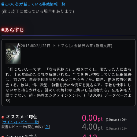
この小説が載っている書籍情報一覧
(違う装丁に載っている場合もあります)
あらすじ
2019年02月28日
ヒトでなし: 金剛界の章 (新潮文庫)
「死にたいん―です」「なら死ねよ」。娘を亡くし、妻だった人に去ら
れ、十五年勤めた会社を解雇された。全てを失い彷徨していた尾田慎吾
は、雨の夜、自殺を図る見知らぬ女にそう告げた。同日、旧友荻野と再
会する。彼は、情、欲望、執着を持たぬ慎吾を見込んで、宗教を仕事にし
ないかと持ちかける。謎めいた荒れ寺に集いし破綻者たち。仏も神も人
間ではない。超・宗教エンタテインメント。(「BOOK」データベースよ
り)
0.00
オススメ平均点
pt
(10max) / 0件
(
サイト内レビュー一覧
)
4.00
pt
[
？
]
読書レビュー数(現在点数)
(10max) / 1件
Amazon平均点