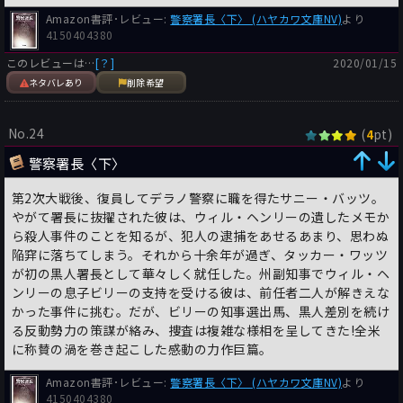
Amazon書評･レビュー:
警察署長〈下〉 (ハヤカワ文庫NV)
より
4150404380
このレビューは…
[？]
2020/01/15
ネタバレあり
削除希望
No.24
(
pt)
4
警察署長〈下〉
第2次大戦後、復員してデラノ警察に職を得たサニー・バッツ。
やがて署長に抜擢された彼は、ウィル・ヘンリーの遺したメモか
ら殺人事件のことを知るが、犯人の逮捕をあせるあまり、思わぬ
陥穽に落ちてしまう。それから十余年が過ぎ、タッカー・ワッツ
が初の黒人署長として華々しく就任した。州副知事でウィル・ヘ
ンリーの息子ビリーの支持を受ける彼は、前任者二人が解きえな
かった事件に挑む。だが、ビリーの知事選出馬、黒人差別を続け
る反動勢力の策謀が絡み、捜査は複雑な様相を呈してきた!全米
に称賛の渦を巻き起こした感動の力作巨篇。
Amazon書評･レビュー:
警察署長〈下〉 (ハヤカワ文庫NV)
より
4150404380