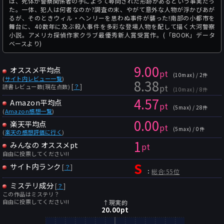
は、死体が警察関係者の手によって尋問された形跡があるという事実だっ
た。一体、犯人は何者なのか?調査の末、やがて意外な人物が浮かびあが
るが、そのときウィル・ヘンリーを思わぬ事件が襲った!南部の小都市を
舞台に、40数年に及ぶ殺人事件を多彩な登場人物を配して描く大河警察
小説。アメリカ探偵作家クラブ最優秀新人賞受賞作。(「BOOK」データ
ベースより)
9.00
オススメ平均点
pt
(10max) / 2件
(
サイト内レビュー一覧
)
8.38
pt
[
？
]
読書レビュー数(現在点数)
(10max) / 8件
4.57
Amazon平均点
pt
(5max) / 28件
(
Amazon感想一覧
)
0.00
楽天平均点
pt
(5max) / 0件
(
楽天の感想評価に行く
)
1
みんなの オススメpt
pt
自由に投票してください!!
S
サイト内ランク
[
？
]
：
総合:55位
ミステリ成分
[
？
]
この作品はミステリ？
自由に投票してください!!
↑現実的
20.00
pt