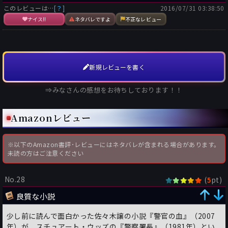
このレビューは…
[？]
2016/07/31 03:38:50
ナイス!!
ネタバレですよ
不正なレビュー
新規レビューを書く
⇒みなさんの感想をお待ちしております！！
Amazonレビュー
※以下のAmazon書評･レビューにはネタバレが含まれる場合があります。
未読の方はご注意ください
No.28
(
pt)
5
良質な小説
少し前に読んで面白かった佐々木譲の小説『警官の血』（2007
年）が、スチュアート・ウッズの『警察署長』（1981年）とい