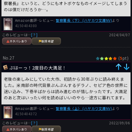
察署長』というと、どうにもオトボケなものイメージしてしまう
のは僕だけだろうか…。
Amazon書評･レビュー:
警察署長〈下〉 (ハヤカワ文庫NV)
より
4150404380
このレビューは…
[？]
2024/04/07
ネタバレあり
削除希望
No.27
(
pt)
5
ぷはーっ！2度目の大満足！
老後の楽しみにしていた大作、初読から30年ぶりに読み終えま
した。米南部の時代背景ぷんぷんするデラノ、セピア色の世界に
迷い込み、下巻半ばからは読み進むのが惜しかったです。大満足
のあと次はいったい何を読めばいいのやら…途方に暮れてます。
Amazon書評･レビュー:
警察署長〈上〉 (ハヤカワ文庫NV)
より
4150404372
このレビューは…
[？]
2022/09/06
ネタバレあり
削除希望