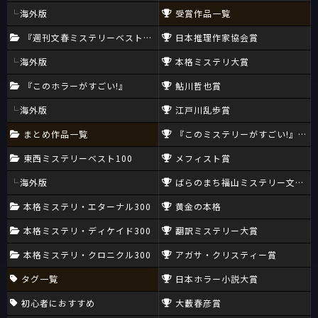
海外版
受賞作品一覧
『週刊文春ミステリーベスト10』
日本推理作家協会賞
海外版
本格ミステリ大賞
『このホラーがすごい!』
鮎川哲也賞
海外版
江戸川乱歩賞
まとめ作品一覧
『このミステリーがすごい!』大賞
東西ミステリーベスト100
メフィスト賞
海外版
ばらのまち福山ミステリー文学新
本格ミステリ・エターナル300
黄金の本格
本格ミステリ・ディケイド300
翻訳ミステリー大賞
本格ミステリ・クロニクル300
アガサ・クリスティー賞
タグ一覧
日本ホラー小説大賞
初心者におすすめ
大藪春彦賞