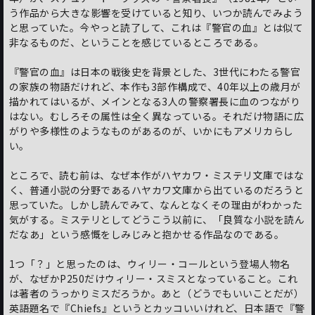
う作品から大きな影響を受けていると知り、いつか読んでみよう
と思っていた。今やっと読了して、これは『警官の血』とは似て
非なるものだ、ということを感じているところである。
『警官の血』は日本の戦後史を背景とした、3世代にわたる警官
の家族の物語だけれど、本作も3部作構成で、40年以上の歳月が
描かれてはいるが、メインとなる3人の警察署長に血のつながり
はない。むしろその属性は全く異なっている。それだけ物語に広
がりや多様性のようなものがあるのが、いかにもアメリカらし
い。
ところで、読む前は、なぜ本作がハヤカワ・ミステリ文庫ではな
く、普通小説の分野であるハヤカワ文庫から出ているのだろうと
思っていた。しかし読んでみて、なんとなくその理由がわかった
気がする。ミステリとしてどうこう以前に、「良質な小説を読ん
だなあ」という感慨をしみじみと抱かせる作品なのである。
1つ「？」と思ったのは、ウィリー・コールという登場人物名
が、なぜかP250だけウィリー・スミスとなっていること。これ
は著者のうっかりミスだろうか。あと（どうでもいいことだが）
英語題名で『Chiefs』というとカッコいいけれど、日本語で『警