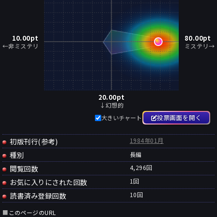
10.00
pt
80.00
pt
←非ミステリ
ミステリ→
20.00
pt
↓幻想的
投票画面を開く
大きいチャート
初版刊行(参考)
1984年01月
種別
長編
閲覧回数
4,296回
お気に入りにされた回数
1
回
読書済み登録回数
10
回
■
このページのURL