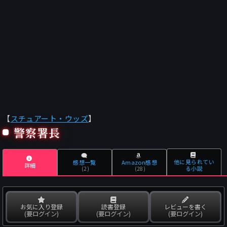
【
スチュアート・ウッズ
】
警察署長
他に見られてい
感想一覧
Amazon感想
詳細
る小説
(2)
(28)
お気に入り登録
読書登録
レビューを書く
(要ログイン)
(要ログイン)
(要ログイン)