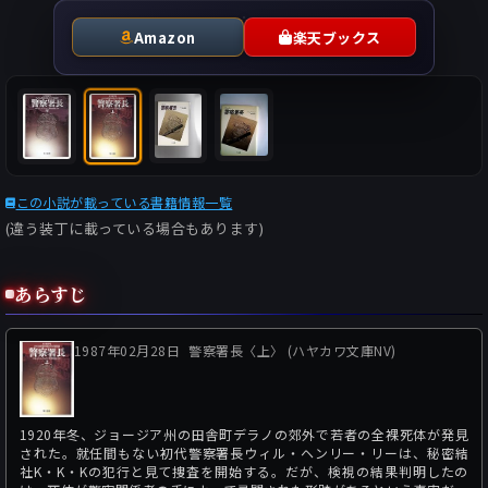
Amazon
楽天ブックス
この小説が載っている書籍情報一覧
(違う装丁に載っている場合もあります)
あらすじ
1987年02月28日
警察署長〈上〉 (ハヤカワ文庫NV)
1920年冬、ジョージア州の田舎町デラノの郊外で若者の全裸死体が発見
された。就任間もない初代警察署長ウィル・ヘンリー・リーは、秘密結
社K・K・Kの犯行と見て捜査を開始する。だが、検視の結果判明したの