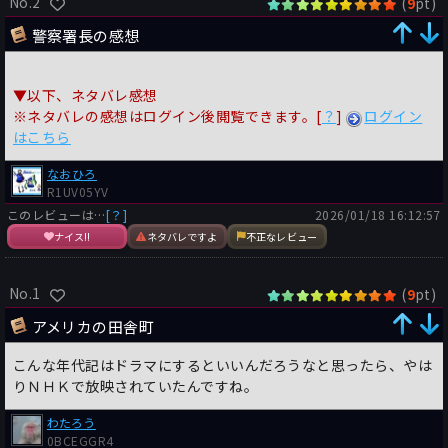
No.2
(
pt)
9
警察署長の感想
▼以下、ネタバレ感想
※ネタバレの感想はログイン後閲覧できます。[
？
]
ログイン
はこちら
なおひろ
R1UV05YV
このレビューは…
[？]
2026/01/18 16:12:57
ナイス!!
ネタバレですよ
不正なレビュー
No.1
(
pt)
9
アメリカの田舎町
こんな年代記はドラマにするといいんだろうなと思ったら、やは
りＮＨＫで放映されていたんですね。
わたろう
0BCEGGR4