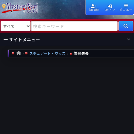
メニュー
会員登録
ログイン
検索対象
検索キーワード
サイトメニュー
スチュアート・ウッズ
警察署長
HOME
国内
海外
新着
新刊
作家
作家
レビュー
情報
国内
海外
受賞
新刊
ランキング
ランキング
作品
文庫
本日話題
情報
シリーズ
新刊
作品
まとめ
作品
高評価
近況話題
タグ
ランダム表示
要望
作品
一覧