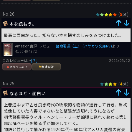
No.26
(
pt)
5
本を読もう。
最高に面白かった。知らない本を探す楽しみをみつけました。
Amazon書評･レビュー:
警察署長〈上〉 (ハヤカワ文庫NV)
より
4150404372
このレビューは…
[？]
2021/05/02
ネタバレあり
削除希望
No.25
(
pt)
4
なるほど…面白い
上巻途中まで古き良き時代の牧歌的な物語が進行して行き、当初
想像していた内容ではないなと緊張が途切れそうになるが
初代警察署長ウィル・ヘンリー・リーが凶弾に斃れて終わる第1
部以降ページを捲る手が加速して行く。
物語と並行して描かれる1920年代～60年代アメリカ変遷の背景