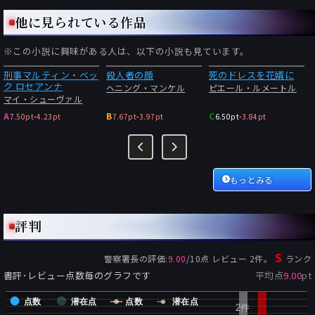
他に見られている作品
※この小説に興味がある人は、以下の小説も見ています。
刑事マルティン・ベッ
殺人者の顔
死のドレスを花婿に
ク ロセアンナ
ヘニング・マンケル
ピエール・ルメートル
マイ・シューヴァル
A
B
C
7.50pt
-
4.23pt
7.67pt
-
3.97pt
6.50pt
-
3.84pt
もっとみる
評判
S
警察署長
の評価:
9.00
/
10
点 レビュー
2
件。
ランク
書評･レビュー点数毎のグラフです
平均点
9.00
pt
点数
潜在点
点数
潜在点
2件