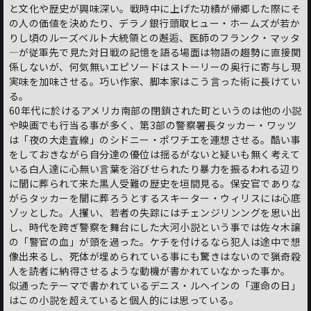
と文化や歴史が興味深い。戦時中に上げた功績が帰郷した際にそ
の人の価値を決めたり、デラノ銀行頭取ヒュー・ホームズが若か
りし頃のルーズベルト大統領との邂逅、医師のフランク・マッタ
―が従軍先で見た対日戦の記憶を語る場面は物語の趨勢に直接関
係しないが、何気無いエピソードはストーリーの奥行に寄与し現
実味を加味させる。巧い作家、脚本家はこう言った術に長けてい
る。
60年代に於けるアメリカ南部の閉鎖された町というのは他の小説
や映画でも行当る事が多く、第3部の警察署長タッカー・ワッツ
は「夜の大走査線」のシドニー・ポワチエを連想させる。酷い事
をしておきながら自分達の優位は揺るがないと疑いも無く考えて
いる白人達に心無い言葉を浴びせられたり暴力を振るわれる辺り
に闇に葬られて来た黒人受難の歴史を垣間見る。保安官でありな
がらタッカーを闇に葬ろうとするスキーター・ウィリスには心底
ゾッとした。人攫い、若者の失踪にはチェンジリンングを思い出
し、時代を跨ぎ警察を舞台にした大河小説という事では佐々木譲
の「警官の血」が頭を過った。ケチを付けるなら犯人は途中で想
像出来るし、死体が埋められている事にも驚きはないので猟奇殺
人を読者に納得させるような動機が書かれていなかった事か。
似通ったテーマで書かれているデニス・ルへインの「運命の日」
はこの小説を超えていると個人的には思っている。