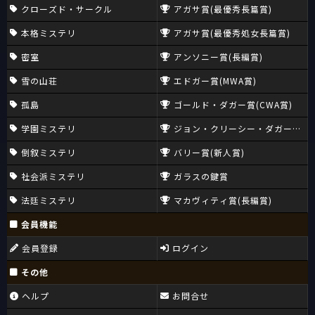
クローズド・サークル
アガサ賞(最優秀長篇賞)
本格ミステリ
アガサ賞(最優秀処女長篇賞)
密室
アンソニー賞(長編賞)
雪の山荘
エドガー賞(MWA賞)
孤島
ゴールド・ダガー賞(CWA賞)
学園ミステリ
ジョン・クリーシー・ダガー賞(CW
倒叙ミステリ
バリー賞(新人賞)
社会派ミステリ
ガラスの鍵賞
法廷ミステリ
マカヴィティ賞(長編賞)
会員機能
会員登録
ログイン
その他
ヘルプ
お問合せ