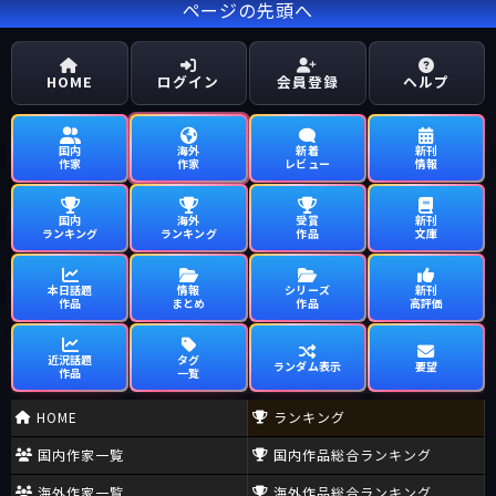
ページの先頭へ
HOME
ログイン
会員登録
ヘルプ
国内
海外
新着
新刊
作家
作家
レビュー
情報
国内
海外
受賞
新刊
ランキング
ランキング
作品
文庫
本日話題
情報
シリーズ
新刊
作品
まとめ
作品
高評価
近況話題
タグ
ランダム表示
要望
作品
一覧
HOME
ランキング
国内作家一覧
国内作品総合ランキング
海外作家一覧
海外作品総合ランキング