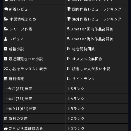
新着レビュー
国内作品レビューランキング
小説情報まとめ
海外作品レビューランキング
シリーズ作品
Amazon国内作品高評価
レビュアー
Amazon海外作品高評価
新着小説
総合閲覧回数
最近閲覧された小説
オススメ投票回数
小説をランダムに表示
読書した人が多い小説
新刊情報
サイトランク
今月(8月)発売
Sランク
先月(7月)発売
Aランク
先々月(6月)発売
Bランク
新刊の文庫
Cランク
新刊から高評価のみ
Dランク