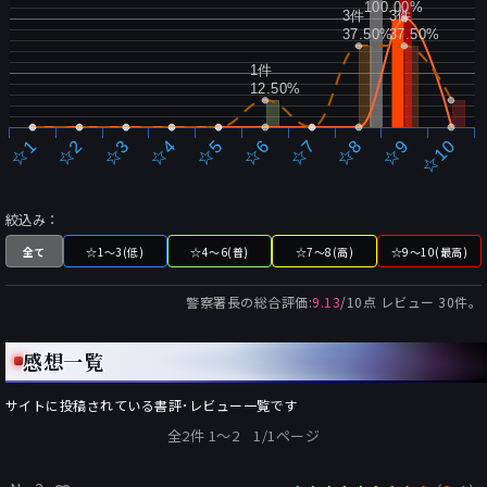
100.00%
3件
3件
37.50%
37.50%
1件
12.50%
☆2
☆7
☆3
☆8
☆4
☆9
☆5
☆10
☆1
☆6
絞込み：
全て
☆1～3(低)
☆4～6(普)
☆7～8(高)
☆9～10(最高)
警察署長
の総合評価:
9.13
/
10
点 レビュー
30
件。
感想一覧
サイトに投稿されている書評･レビュー一覧です
全2件 1〜2 1/1ページ