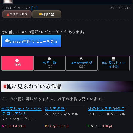
このレビューは…
[？]
2019/07/11
ネタバレあり
削除希望
その他、Amazon書評･レビューが
28
件あります。
Amazon書評･レビューを見る
感想一覧
Amazon感想
他に見られてい
詳細
(2)
(28)
る小説
他に見られている作品
※この小説に興味がある人は、以下の小説も見ています。
刑事マルティン・ベッ
殺人者の顔
死のドレスを花婿に
ク ロセアンナ
ヘニング・マンケル
ピエール・ルメートル
マイ・シューヴァル
A
B
C
7.50pt
-
4.23pt
7.67pt
-
3.97pt
6.50pt
-
3.84pt