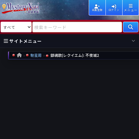
メニュー
会員登録
ログイン
検索対象
検索キーワード
サイトメニュー
馳星周
鎮魂歌(レクイエム): 不夜城2
HOME
国内
海外
新着
新刊
作家
作家
レビュー
情報
国内
海外
受賞
新刊
ランキング
ランキング
作品
文庫
本日話題
情報
シリーズ
新刊
作品
まとめ
作品
高評価
近況話題
タグ
ランダム表示
要望
作品
一覧