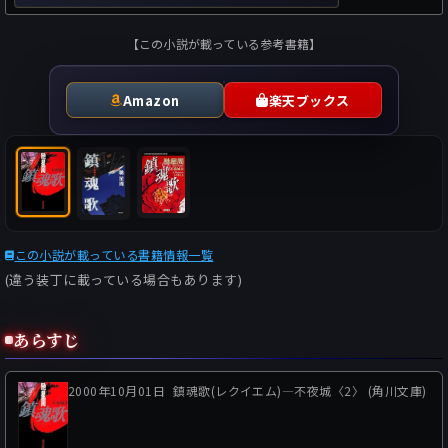
【この小説が載っている参考書籍】
Amazon
楽天ブックス
この小説が載っている書籍情報一覧
(違う装丁に載っている場合もあります)
あらすじ
2000年10月01日
鎮魂歌(レクイエム)―不夜城〈2〉 (角川文庫)