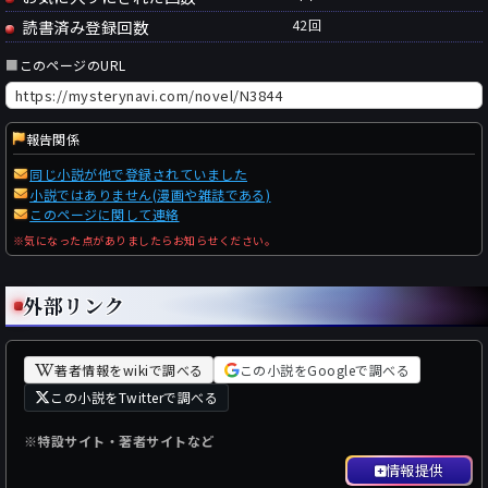
読書済み登録回数
42
回
■
このページのURL
報告関係
同じ小説が他で登録されていました
小説ではありません(漫画や雑誌である)
このページに関して連絡
※気になった点がありましたらお知らせください。
外部リンク
著者情報をwikiで調べる
この小説をGoogleで調べる
この小説をTwitterで調べる
※特設サイト・著者サイトなど
情報提供