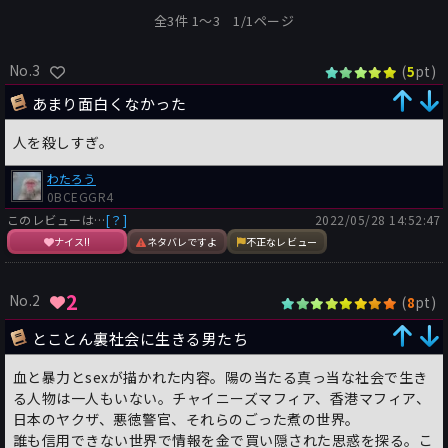
全3件 1〜3 1/1ページ
No.3
(
pt)
5
あまり面白くなかった
人を殺しすぎ。
わたろう
0BCEGGR4
このレビューは…
[？]
2022/05/28 14:52:47
ナイス!!
ネタバレですよ
不正なレビュー
2
No.2
(
pt)
8
とことん裏社会に生きる男たち
血と暴力とsexが描かれた内容。陽の当たる真っ当な社会で生き
る人物は一人もいない。チャイニーズマフィア、香港マフィア、
日本のヤクザ、悪徳警官、それらのごった煮の世界。
誰も信用できない世界で情報を金で買い隠された思惑を探る。こ