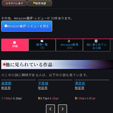
ネタバレあり
削除希望
その他、Amazon書評･レビューが
33
件あります。
Amazon書評･レビューを見る
感想一覧
Amazon感想
他に見られてい
詳細
(3)
(33)
る小説
他に見られている作品
※この小説に興味がある人は、以下の小説も見ています。
長恨歌
不夜城
漂流街
馳星周
馳星周
馳星周
C
B
B
7.00pt
-
3.26pt
5.75pt
-
4.19pt
7.00pt
-
3.87pt