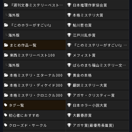
『週刊文春ミステリーベスト10』
日本推理作家協会賞
海外版
本格ミステリ大賞
『このホラーがすごい!』
鮎川哲也賞
海外版
江戸川乱歩賞
まとめ作品一覧
『このミステリーがすごい!』大賞
東西ミステリーベスト100
メフィスト賞
海外版
ばらのまち福山ミステリー文学新
本格ミステリ・エターナル300
黄金の本格
本格ミステリ・ディケイド300
翻訳ミステリー大賞
本格ミステリ・クロニクル300
アガサ・クリスティー賞
タグ一覧
日本ホラー小説大賞
初心者におすすめ
大藪春彦賞
クローズド・サークル
アガサ賞(最優秀長篇賞)