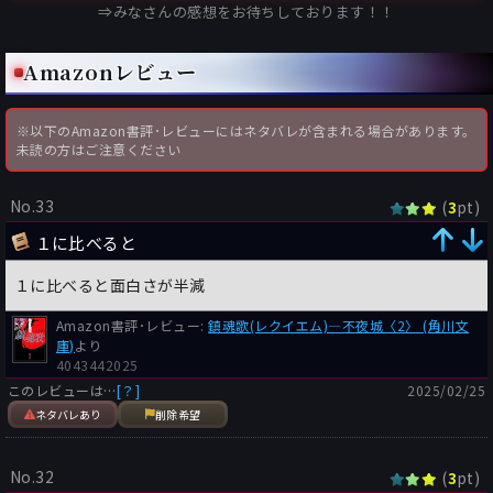
⇒みなさんの感想をお待ちしております！！
誰もが他者を出し抜こうとし、誰もが他者を貶めようとする。
権力という安定を求め、仲間を作るが、その仲間さえも敵と天秤
Amazonレビュー
にかけ、平気で寝返る。
敵が味方になり、追う者は追われる者になる。
※以下のAmazon書評･レビューにはネタバレが含まれる場合があります。
窮地に陥った人間が窮鼠猫を噛むが如く、ぎりぎりのところで口
未読の方はご注意ください
八丁手八丁の逆転をし、どうにか生きながらえる。
しかしそんな付け焼刃の云い逃れも上手くいくわけもなく、どん
どん死の淵へと追いやられていく。
No.33
(
pt)
3
１に比べると
これは新宿歌舞伎町という日本一の繁華街を舞台にした人生劇
場。いや明日をも知れぬ地獄絵図を描く者たちの鎮魂歌とでも云
１に比べると面白さが半減
おうか。
私が歩いていた新宿の少し筋を外れたところでこんな人が簡単に
Amazon書評･レビュー:
鎮魂歌(レクイエム)―不夜城〈2〉 (角川文
人の命を奪う生き死にの戦いが繰り広げられているのか。そう思
庫)
より
わされるほどこの物語はリアルである。
4043442025
このレビューは…
[？]
2025/02/25
それは我々普通の生活をしている者にとっては想像もつかないよ
ネタバレあり
削除希望
うな世界。誰もがプライドが高く、ギラギラした目を持ち、底な
しの欲望にまみれて、犯罪を犯すことを厭わない。碌でもない男
No.32
(
pt)
3
女たちばかりが登場する。