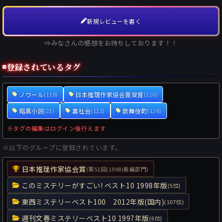
新規レビューを書く
⇒みなさんの感想をお待ちしております！！
登録されているタグ
ノワール
日本推理作家協会賞受賞
(119)
(110)
暗黒小説
裏社会
歌舞伎町
(23)
(122)
(126)
※タグの編集はログイン後行えます
※以下のグループに登録されています。
日本推理作家協会賞
(第51回(1998)長編部門)
このミステリーがすごい! ベスト10 1998年版
(5位)
東西ミステリーベスト100 2012年版(国内)
(107位)
週刊文春ミステリーベスト10 1997年版
(6位)