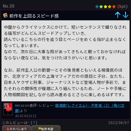
No.30
(
pt)
5
ただやはり結局馳氏の作品はどの人物も死んでいく運命にあり、
主要たる人物も最終的には屍の山の一角に過ぎなくなる。これが
前作を上回るスピード感
なんとも読んでいて残念なのである。
この辺は大いに好みの問題なのだろうが、生死の瀬戸際ギリギリ
中盤からクライマックスにかけて、短いセンテンスで織りなされ
で足掻く人物たちが結局死んでしまうことが解っているので何と
る描写がどんどんスピードアップしていき、
も途中で白けてしまうのだ。
読んでいるこちらの行を追う目とページをめくる指が止まらなく
なってしまいます。
本書でも滝沢の変態性、郭が恋い慕う楽の扱いなど凌辱系ポルノ
なので、次の日に大事な用があってきちんと眠っておかなければ
ビデオのような内容でこれ以上の物を書くとどんどんエスカレー
ならない夜などは、気をつけたほうがいいと思います。
トしてこちらの感覚が麻痺していくように思えてならない。
どこまで突き進んでいくんだ、馳星周は？
なお、前作主人公の劉健一とその後見者ともいえる楊偉民のほ
か、北京マフィアだの上海マフィアだのの頭目と子分、女たち、
日本人ヤクザと刑事、ジャーナリストなど登場人物が多彩で、ま
たそれらの関係性が複雑に入り組んでいるため、ノートや手帳に
人物相関図を記しながら読み進めるとさらに楽しめるはずです。
Amazon書評･レビュー:
鎮魂歌(レクイエム)―不夜城〈2〉 (角川文
庫)
より
4043442025
このレビューは…
[？]
2022/06/07
ネタバレあり
削除希望