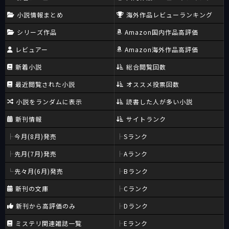
小説情報まとめ
海外作品レビューランキング
シリーズ作品
Amazon国内作品高評価
レビュアー
Amazon海外作品高評価
新着小説
総合閲覧回数
最近閲覧された小説
オススメ投票回数
小説をランダムに表示
読書した人が多い小説
新刊情報
サイトランク
今月(8月)発売
Sランク
先月(7月)発売
Aランク
先々月(6月)発売
Bランク
新刊の文庫
Cランク
新刊から高評価のみ
Dランク
ミステリ関連雑誌一覧
Eランク