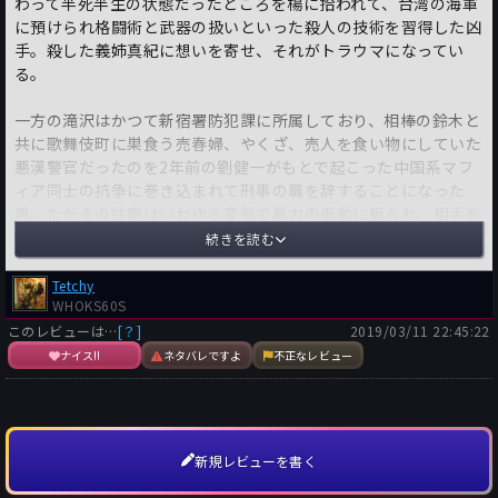
わって半死半生の状態だったところを楊に拾われて、台湾の海軍
に預けられ格闘術と武器の扱いといった殺人の技術を習得した凶
手。殺した義姉真紀に想いを寄せ、それがトラウマになってい
る。
一方の滝沢はかつて新宿署防犯課に所属しており、相棒の鈴木と
共に歌舞伎町に巣食う売春婦、やくざ、売人を食い物にしていた
悪漢警官だったのを2年前の劉健一がもとで起こった中国系マフ
ィア同士の抗争に巻き込まれて刑事の職を辞することになった
男。ただその性癖はいわゆる変態で暴力の衝動に駆られ、相手を
痛みつけることにこの上ない快感を覚える男だ。
続きを読む
この滝沢、秋生、そして秋生がボディガードを務める上海マフィ
Tetchy
アのボスの情婦楽家麗、そこに劉健一が絡み、誰かが死ななけれ
WHOKS60S
ばならない状況まで差し迫っていく。
このレビューは…
[？]
2019/03/11 22:45:22
ナイス!!
ネタバレですよ
不正なレビュー
混沌とした中国系マフィアの勢力争い。新宿歌舞伎町というごく
ごく狭い繁華街に上海、北京のマフィアが勢力を伸ばし、そのバ
ランスを保とうと台湾のマフィアの長が策を施す。そんな絵図を
俯瞰し、いつか彼らの喉笛に食らいつこうと虎視眈々とその時を
新規レビューを書く
窺う劉健一。そんな中国人だらけの街を取り戻そうと蠢く日本の
やくざ。