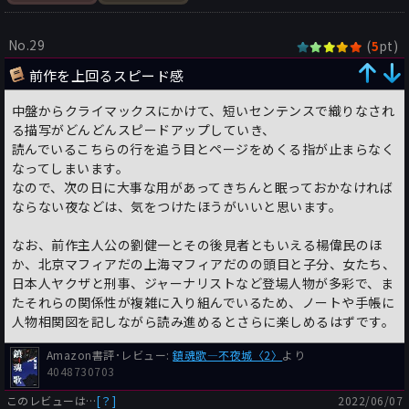
No.29
(
pt)
5
前作を上回るスピード感
中盤からクライマックスにかけて、短いセンテンスで織りなされ
る描写がどんどんスピードアップしていき、
読んでいるこちらの行を追う目とページをめくる指が止まらなく
なってしまいます。
なので、次の日に大事な用があってきちんと眠っておかなければ
ならない夜などは、気をつけたほうがいいと思います。
なお、前作主人公の劉健一とその後見者ともいえる楊偉民のほ
か、北京マフィアだの上海マフィアだのの頭目と子分、女たち、
日本人ヤクザと刑事、ジャーナリストなど登場人物が多彩で、ま
たそれらの関係性が複雑に入り組んでいるため、ノートや手帳に
人物相関図を記しながら読み進めるとさらに楽しめるはずです。
Amazon書評･レビュー:
鎮魂歌―不夜城〈2〉
より
4048730703
このレビューは…
[？]
2022/06/07