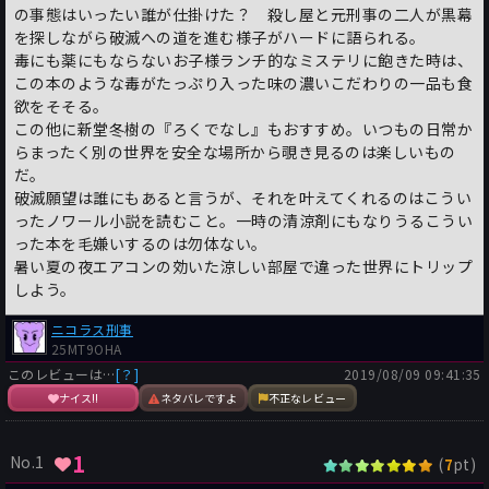
の事態はいったい誰が仕掛けた？ 殺し屋と元刑事の二人が黒幕
を探しながら破滅への道を進む様子がハードに語られる。
毒にも薬にもならないお子様ランチ的なミステリに飽きた時は、
この本のような毒がたっぷり入った味の濃いこだわりの一品も食
欲をそそる。
この他に新堂冬樹の『ろくでなし』もおすすめ。いつもの日常か
らまったく別の世界を安全な場所から覗き見るのは楽しいもの
だ。
破滅願望は誰にもあると言うが、それを叶えてくれるのはこうい
ったノワール小説を読むこと。一時の清涼剤にもなりうるこうい
った本を毛嫌いするのは勿体ない。
暑い夏の夜エアコンの効いた涼しい部屋で違った世界にトリップ
しよう。
ニコラス刑事
25MT9OHA
このレビューは…
[？]
2019/08/09 09:41:35
ナイス!!
ネタバレですよ
不正なレビュー
1
No.1
(
pt)
7