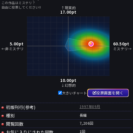
この作品はミステリ？
自由に投票してください!!
↑現実的
17.00
pt
5.00
pt
60.50
pt
←非ミステリ
ミステリ→
10.00
pt
↓幻想的
投票画面を開く
大きいチャート
初版刊行(参考)
1997年09月
種別
長編
閲覧回数
7,206回
お気に入りにされた回数
1
回