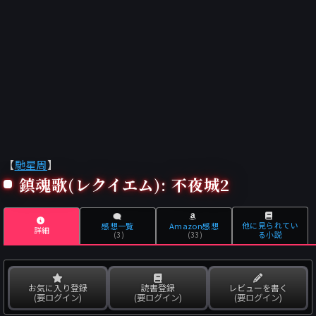
【
馳星周
】
鎮魂歌(レクイエム): 不夜城2
他に見られてい
感想一覧
Amazon感想
詳細
る小説
(3)
(33)
お気に入り登録
読書登録
レビューを書く
(要ログイン)
(要ログイン)
(要ログイン)