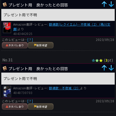
プレゼント用 良かったとの回答
ふと思ったのはこれまでの馳作品の主人公にはある共通項がある
ことだ。それは『不夜城』の劉、『漂流街』のマーリオ、本書の
プレゼント用で不明
郭とも混血児であることだ。劉は台湾人と日本人の、マーリオは
ブラジル人と日本人の、郭は中国人と台湾人の混血。
Amazon書評･レビュー:
鎮魂歌(レクイエム)―不夜城〈2〉 (角川文
庫)
より
彼らに共通するのは心に深い闇、憎悪といっていい感情を持って
4043442025
いることだ。馳氏は暴力的衝動、心に暗黒を宿すファクターとし
このレビューは…
[？]
2023/09/28
て混血児というモチーフを用いているようだ。
ネタバレあり
削除希望
さて物語は前作『不夜城』で最愛の者を殺さざるを得なかった劉
健一が新宿界隈の中国人コミュニティを牛耳る楊偉民に対する壮
No.31
(
pt)
3
大な復讐劇だったことが判明する。楊の権力を殺ぎ、自身が新宿
界隈の中国人コミュニティのボスに成り代わって楊を抹殺するこ
プレゼント用 良かったとの回答
と。その目的のために凶手郭、元刑事の滝沢は駒の1つであり、
プレゼント用で不明
劉の掌上で踊らされていたにすぎないことが判明する。
Amazon書評･レビュー:
鎮魂歌―不夜城〈2〉
より
通常このような権力争いの勢力を己の画策でぶつけ合わせて破滅
4048730703
させる、というハメットの『赤い収穫』のような物語は画策する
人物の視点で書かれることが多かったが、馳氏はこれを駒となる
このレビューは…
[？]
2023/09/28
人物たちの視点で描くことで画策した人物の恐ろしさを上手く表
ネタバレあり
削除希望
現している。これはまさにアイデアの勝利だろう。