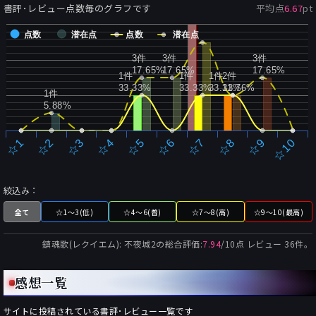
書評･レビュー点数毎のグラフです
平均点
6.67
pt
点数
潜在点
点数
潜在点
3件
3件
3件
17.65%
17.65%
17.65%
1件
1件
1件
2件
33.33%
33.33%
33.33%
11.76%
1件
5.88%
☆2
☆7
☆3
☆8
☆4
☆9
☆5
☆10
☆1
☆6
絞込み：
全て
☆1～3(低)
☆4～6(普)
☆7～8(高)
☆9～10(最高)
鎮魂歌(レクイエム): 不夜城2
の総合評価:
7.94
/
10
点 レビュー
36
件。
感想一覧
サイトに投稿されている書評･レビュー一覧です