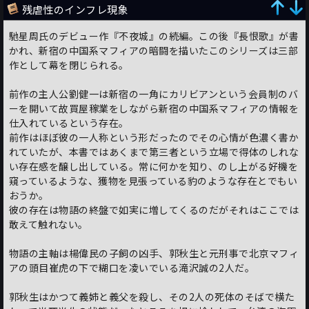
残虐性のインフレ現象
馳星周氏のデビュー作『不夜城』の続編。この後『長恨歌』が書
かれ、新宿の中国系マフィアの暗闘を描いたこのシリーズは三部
作として幕を閉じられる。
前作の主人公劉健一は新宿の一角にカリビアンという会員制のバ
ーを開いて故買屋稼業をしながら新宿の中国系マフィアの情報を
仕入れているという存在。
前作はほぼ彼の一人称という形だったのでその心情が色濃く書か
れていたが、本書ではあくまで第三者という立場で得体のしれな
い存在感を醸し出している。常に何かを知り、のし上がる好機を
窺っているような、獲物を見張っている豹のような存在とでもい
おうか。
彼の存在は物語の終盤で如実に増してくるのだがそれはここでは
敢えて触れない。
物語の主軸は楊偉民の子飼の凶手、郭秋生と元刑事で北京マフィ
アの頭目崔虎の下で糊口を凌いでいる滝沢誠の2人だ。
郭秋生はかつて義姉と義父を殺し、その2人の死体のそばで横た