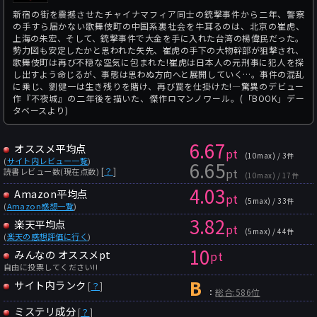
新宿の街を震撼させたチャイナマフィア同士の銃撃事件から二年、警察
の手すら届かない歌舞伎町の中国系裏社会を牛耳るのは、北京の崔虎、
上海の朱宏、そして、銃撃事件で大金を手に入れた台湾の楊偉民だった。
勢力図も安定したかと思われた矢先、崔虎の手下の大物幹部が狙撃され、
歌舞伎町は再び不穏な空気に包まれた!崔虎は日本人の元刑事に犯人を探
し出すよう命じるが、事態は思わぬ方向へと展開していく…。事件の混乱
に乗じ、劉健一は生き残りを賭け、再び罠を仕掛けた!―驚異のデビュー
作『不夜城』の二年後を描いた、傑作ロマンノワール。(「BOOK」デー
タベースより)
6.67
オススメ平均点
pt
(10max) / 3件
(
サイト内レビュー一覧
)
6.65
pt
[
？
]
読書レビュー数(現在点数)
(10max) / 17件
4.03
Amazon平均点
pt
(5max) / 33件
(
Amazon感想一覧
)
3.82
楽天平均点
pt
(5max) / 44件
(
楽天の感想評価に行く
)
10
みんなの オススメpt
pt
自由に投票してください!!
B
サイト内ランク
[
？
]
：
総合:586位
ミステリ成分
[
？
]