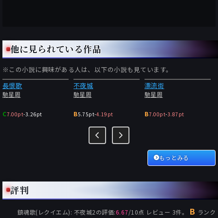
他に見られている作品
※この小説に興味がある人は、以下の小説も見ています。
長恨歌
不夜城
漂流街
馳星周
馳星周
馳星周
C
B
B
7.00pt
-
3.26pt
5.75pt
-
4.19pt
7.00pt
-
3.87pt
もっとみる
評判
B
鎮魂歌(レクイエム): 不夜城2
の評価:
6.67
/
10
点 レビュー
3
件。
ランク