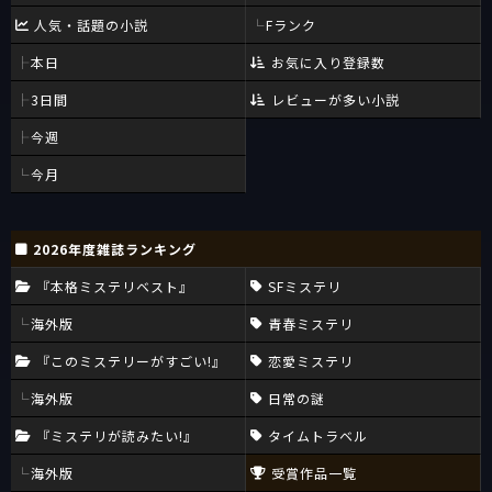
人気・話題の小説
Fランク
本日
お気に入り登録数
3日間
レビューが多い小説
今週
今月
2026年度雑誌ランキング
『本格ミステリベスト』
SFミステリ
海外版
青春ミステリ
『このミステリーがすごい!』
恋愛ミステリ
海外版
日常の謎
『ミステリが読みたい!』
タイムトラベル
海外版
受賞作品一覧