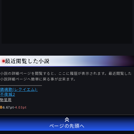
最近閲覧した小説
小説の詳細ページを閲覧すると、ここに履歴が表示されます。最近閲覧した
小説詳細ページへ簡単に戻る事が出来ます。
鎮魂歌(レクイエム):
不夜城2
馳星周
B
6.67pt
-
4.03pt
ページの先頭へ