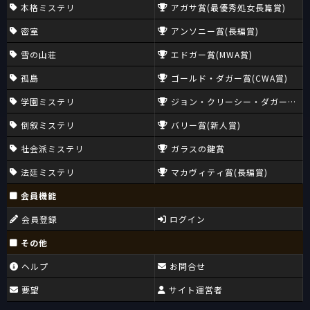
本格ミステリ
アガサ賞(最優秀処女長篇賞)
密室
アンソニー賞(長編賞)
雪の山荘
エドガー賞(MWA賞)
孤島
ゴールド・ダガー賞(CWA賞)
学園ミステリ
ジョン・クリーシー・ダガー賞(CW
倒叙ミステリ
バリー賞(新人賞)
社会派ミステリ
ガラスの鍵賞
法廷ミステリ
マカヴィティ賞(長編賞)
会員機能
会員登録
ログイン
その他
ヘルプ
お問合せ
要望
サイト運営者