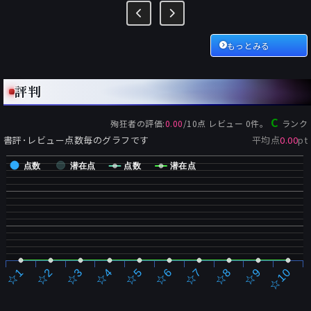
もっとみる
評判
C
殉狂者
の評価:
0.00
/
10
点 レビュー
0
件。
ランク
書評･レビュー点数毎のグラフです
平均点
0.00
pt
点数
潜在点
点数
潜在点
☆2
☆7
☆3
☆8
☆4
☆9
☆5
☆10
☆1
☆6