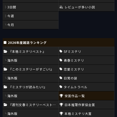
3日間
レビューが多い小説
今週
今月
2026年度雑誌ランキング
『本格ミステリベスト』
SFミステリ
海外版
青春ミステリ
『このミステリーがすごい!』
恋愛ミステリ
海外版
日常の謎
『ミステリが読みたい!』
タイムトラベル
海外版
受賞作品一覧
『週刊文春ミステリーベスト10』
日本推理作家協会賞
海外版
本格ミステリ大賞