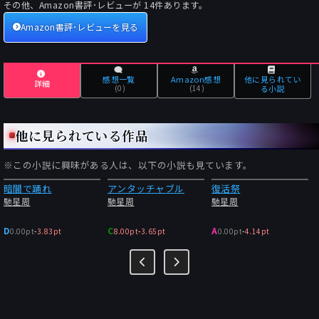
その他、Amazon書評･レビューが
14
件あります。
Amazon書評･レビューを見る
感想一覧
Amazon感想
他に見られてい
詳細
(0)
(14)
る小説
他に見られている作品
※この小説に興味がある人は、以下の小説も見ています。
暗闇で踊れ
アンタッチャブル
復活祭
馳星周
馳星周
馳星周
D
C
A
0.00pt
-
3.83pt
8.00pt
-
3.65pt
0.00pt
-
4.14pt