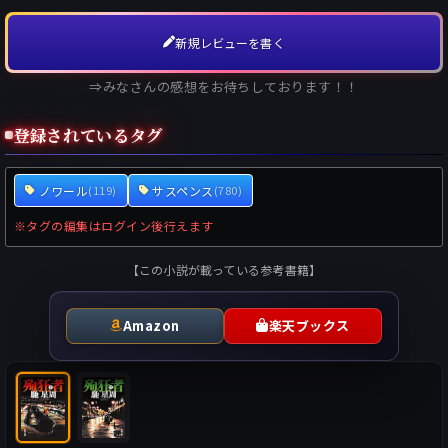
新規レビューを書く
⇒みなさんの感想をお待ちしております！！
登録されているタグ
ノワール
サスペンス
(119)
(780)
※タグの編集はログイン後行えます
【この小説が載っている参考書籍】
Amazon
楽天ブックス