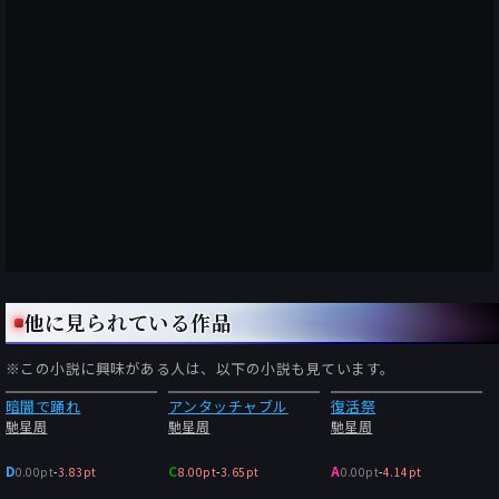
他に見られている作品
※この小説に興味がある人は、以下の小説も見ています。
暗闇で踊れ
アンタッチャブル
復活祭
馳星周
馳星周
馳星周
D
C
A
0.00pt
-
3.83pt
8.00pt
-
3.65pt
0.00pt
-
4.14pt