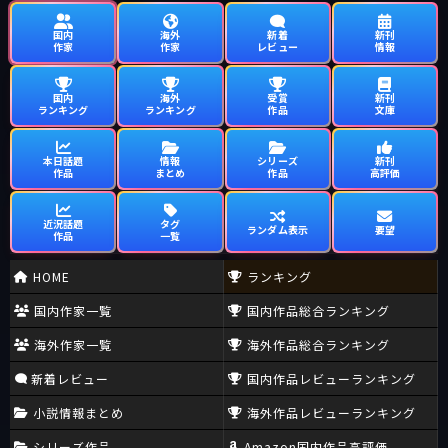
国内
海外
新着
新刊
作家
作家
レビュー
情報
国内
海外
受賞
新刊
ランキング
ランキング
作品
文庫
本日話題
情報
シリーズ
新刊
作品
まとめ
作品
高評価
近況話題
タグ
ランダム表示
要望
作品
一覧
HOME
ランキング
国内作家一覧
国内作品総合ランキング
海外作家一覧
海外作品総合ランキング
新着レビュー
国内作品レビューランキング
小説情報まとめ
海外作品レビューランキング
シリーズ作品
Amazon国内作品高評価