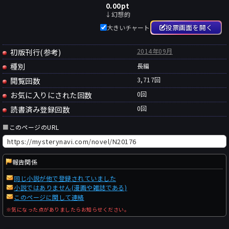
0.00
pt
↓幻想的
投票画面を開く
大きいチャート
初版刊行(参考)
2014年09月
種別
長編
閲覧回数
3,717回
お気に入りにされた回数
0
回
読書済み登録回数
0
回
■
このページのURL
報告関係
同じ小説が他で登録されていました
小説ではありません(漫画や雑誌である)
このページに関して連絡
※気になった点がありましたらお知らせください。