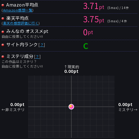
3.71
Amazon平均点
pt
(5max) / 14件
(
Amazon感想一覧
)
3.75
楽天平均点
pt
(5max) / 4件
(
楽天の感想評価に行く
)
0
みんなの オススメpt
pt
自由に投票してください!!
C
サイト内ランク
[
？
]
ミステリ成分
[
？
]
この作品はミステリ？
自由に投票してください!!
↑現実的
0.00
pt
0.00
pt
0.00
pt
←非ミステリ
ミステリ→