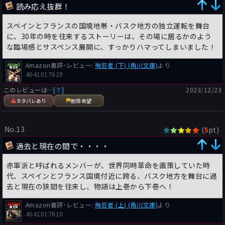
読み応え抜群！
スペインとフランスの国境地帯・バスク地方の独立運転を舞台
に、30年の時を往来するストーリーは、その場に居るかのよう
な臨場感とサスペンス展開に、すっかりハマってしまいました！
Amazon書評･レビュー:
殉狂者 (下) (角川文庫)
より
4041017629
このレビューは…
[？]
2023/12/23
ネタバレあり
削除希望
No.13
(
pt)
5
過去と現在の間で・・・・
赤軍派と呼ばれるメンバーが、世界同時革命を画策していた時
代、スペインとフランス国境付近に跨る、バスク地方を舞台に過
去と現在の狭間を往来し、物語は上巻から下巻へ！
Amazon書評･レビュー:
殉狂者 (上) (角川文庫)
より
4041017610