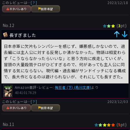
このレビューは…
[？]
2023/12/18
ネタバレあり
削除希望
No.12
(
pt)
3
長すぎました
日本赤軍に欠片もシンパシーを感じず、嫌悪感しかないので、過
去編には主人公に対する反発しか湧かなかった。物語は相変わら
ず「こうならなかったらいいな」と思う方向に疾走していくが、
冒頭の大量殺戮テロがひどすぎるので、何があっても主人公に同
情する気にならない。現代編・過去編がサンドイッチになる構成
で、長大作となるのは避けられないが、それにしても長すぎた。
Amazon書評･レビュー:
殉狂者 (下) (角川文庫)
より
4041017629
このレビューは…
[？]
2023/12/03
ネタバレあり
削除希望
No.11
(
pt)
5