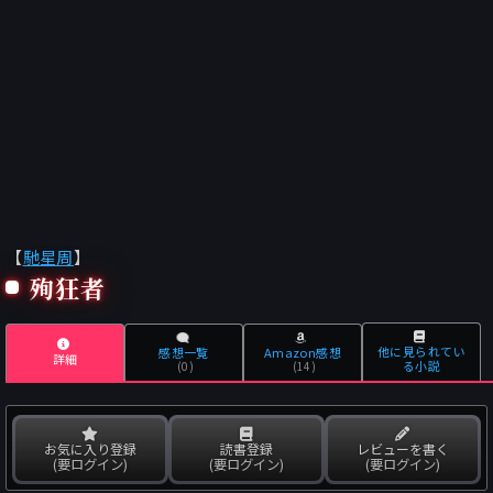
【
馳星周
】
殉狂者
他に見られてい
感想一覧
Amazon感想
詳細
る小説
(0)
(14)
お気に入り登録
読書登録
レビューを書く
(要ログイン)
(要ログイン)
(要ログイン)