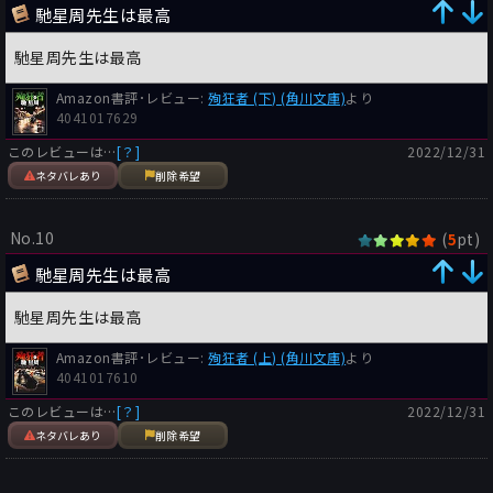
馳星周先生は最高
馳星周先生は最高
Amazon書評･レビュー:
殉狂者 (下) (角川文庫)
より
4041017629
このレビューは…
[？]
2022/12/31
ネタバレあり
削除希望
No.10
(
pt)
5
馳星周先生は最高
馳星周先生は最高
Amazon書評･レビュー:
殉狂者 (上) (角川文庫)
より
4041017610
このレビューは…
[？]
2022/12/31
ネタバレあり
削除希望