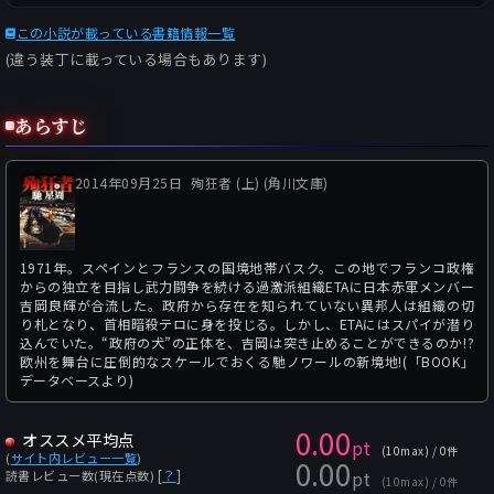
この小説が載っている書籍情報一覧
(違う装丁に載っている場合もあります)
あらすじ
2014年09月25日
殉狂者 (上) (角川文庫)
1971年。スペインとフランスの国境地帯バスク。この地でフランコ政権
からの独立を目指し武力闘争を続ける過激派組織ETAに日本赤軍メンバー
吉岡良輝が合流した。政府から存在を知られていない異邦人は組織の切
り札となり、首相暗殺テロに身を投じる。しかし、ETAにはスパイが潜り
込んでいた。“政府の犬”の正体を、吉岡は突き止めることができるのか!?
欧州を舞台に圧倒的なスケールでおくる馳ノワールの新境地!(「BOOK」
データベースより)
0.00
オススメ平均点
pt
(10max) / 0件
(
サイト内レビュー一覧
)
0.00
pt
[
？
]
読書レビュー数(現在点数)
(10max) / 0件