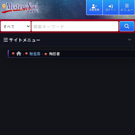
メニュー
会員登録
ログイン
検索対象
検索キーワード
サイトメニュー
馳星周
殉狂者
HOME
国内
海外
新着
新刊
作家
作家
レビュー
情報
国内
海外
受賞
新刊
ランキング
ランキング
作品
文庫
本日話題
情報
シリーズ
新刊
作品
まとめ
作品
高評価
近況話題
タグ
ランダム表示
要望
作品
一覧