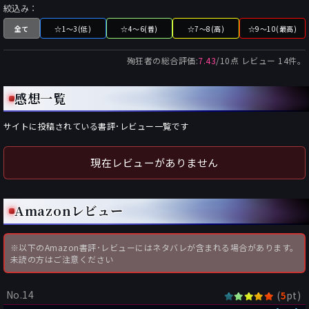
絞込み：
全て
☆1～3(低)
☆4～6(普)
☆7～8(高)
☆9～10(最高)
殉狂者
の総合評価:
7.43
/
10
点 レビュー
14
件。
感想一覧
サイトに投稿されている書評･レビュー一覧です
現在レビューがありません
Amazonレビュー
※以下のAmazon書評･レビューにはネタバレが含まれる場合があります。
未読の方はご注意ください
No.14
(
pt)
5