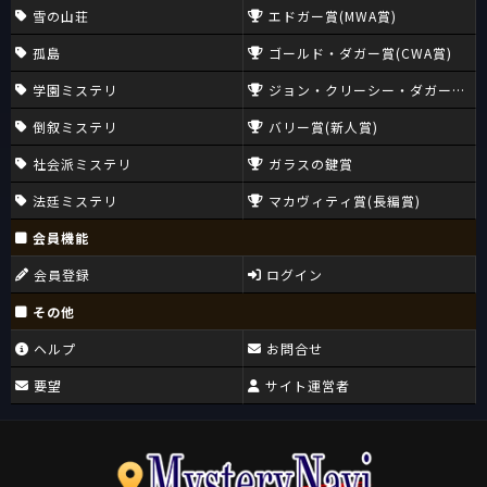
雪の山荘
エドガー賞(MWA賞)
孤島
ゴールド・ダガー賞(CWA賞)
学園ミステリ
ジョン・クリーシー・ダガー賞(CW
倒叙ミステリ
バリー賞(新人賞)
社会派ミステリ
ガラスの鍵賞
法廷ミステリ
マカヴィティ賞(長編賞)
会員機能
会員登録
ログイン
その他
ヘルプ
お問合せ
要望
サイト運営者