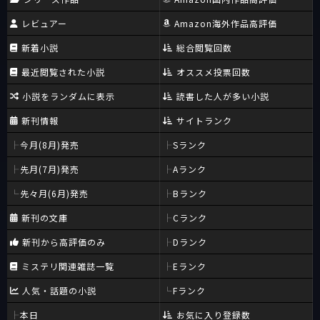
レビュアー
Amazon海外作品高評価
新着小説
総合閲覧回数
最近閲覧された小説
オススメ投票回数
小説をランダムに表示
読書した人が多い小説
新刊情報
サイトランク
今月(8月)発売
Sランク
先月(7月)発売
Aランク
先々月(6月)発売
Bランク
新刊の文庫
Cランク
新刊から高評価のみ
Dランク
ミステリ関連雑誌一覧
Eランク
人気・話題の小説
Fランク
本日
お気に入り登録数