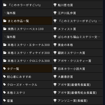
『このホラーがすごい!』
鮎川哲也賞
海外版
江戸川乱歩賞
まとめ作品一覧
『このミステリーがすごい!』大賞
東西ミステリーベスト100
メフィスト賞
海外版
ばらのまち福山ミステリー文学新
本格ミステリ・エターナル300
黄金の本格
本格ミステリ・ディケイド300
翻訳ミステリー大賞
本格ミステリ・クロニクル300
アガサ・クリスティー賞
タグ一覧
日本ホラー小説大賞
初心者におすすめ
大藪春彦賞
クローズド・サークル
アガサ賞(最優秀長篇賞)
本格ミステリ
アガサ賞(最優秀処女長篇賞)
密室
アンソニー賞(長編賞)