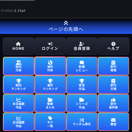
-
0.00pt
-
2.33pt
ページの先頭へ
HOME
ログイン
会員登録
ヘルプ
国内
海外
新着
新刊
作家
作家
レビュー
情報
国内
海外
受賞
新刊
ランキング
ランキング
作品
文庫
本日話題
情報
シリーズ
新刊
作品
まとめ
作品
高評価
近況話題
タグ
ランダム表示
要望
作品
一覧