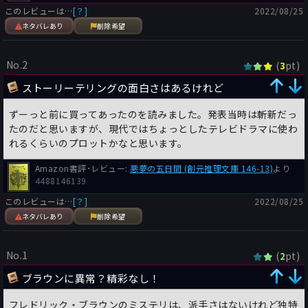
このレビューは…
[？]
2022/08/25
ネタバレあり
削除希望
No.2
(
pt)
3
ストーリーテリングの面白さはあるけれど
ずーっと前に買ってあったのを読みました。発表当時は斬新だっ
たのだと思いますが、現代ではちょっとしたテレビドラマに使わ
れるくらいのプロットかなと思います。
Amazon書評･レビュー:
悪夢の五日間 (創元推理文庫 146-13)
より
4488146139
このレビューは…
[？]
2022/08/25
ネタバレあり
削除希望
No.1
(
pt)
2
ブラウンに異常？精彩なし！
フレドリック・ブラウンのミステリは、派手さはないけれど独特