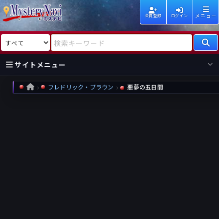
メニュー
会員登録
ログイン
検索対象
検索キーワード
サイトメニュー
フレドリック・ブラウン
悪夢の五日間
HOME
国内
海外
新着
新刊
作家
作家
レビュー
情報
国内
海外
受賞
新刊
ランキング
ランキング
作品
文庫
本日話題
情報
シリーズ
新刊
作品
まとめ
作品
高評価
近況話題
タグ
ランダム表示
要望
作品
一覧