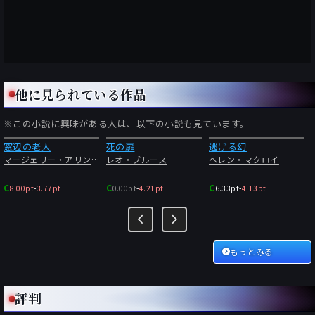
他に見られている作品
※この小説に興味がある人は、以下の小説も見ています。
窓辺の老人
死の扉
逃げる幻
マージェリー・アリンガム
レオ・ブルース
ヘレン・マクロイ
C
C
C
8.00pt
-
3.77pt
0.00pt
-
4.21pt
6.33pt
-
4.13pt
もっとみる
評判