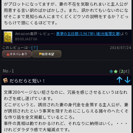
がプロットになってますが、妻の不在を気取られまいと主人公が
用意する言い訳のばかばかしさ。また、訊かれてもいないのにな
ぜそこまで見知らぬ人にまでくどくどウソの説明をするか？どっ
ちらけで頭にくるほどです。
Amazon書評･レビュー:
悪夢の五日間 (1967年) (創元推理文庫)
より
B000JA6TVA
このレビューは…
[？]
2016/07/24
ネタバレあり
削除希望
No.-1
(
pt)
2
だらだらと短い！
文庫200ページない短さなのに、冗長を感じさせるというはなれ
わざを成し遂げています。
どこがというと、誘拐された妻の身代金を金策する主人公が、妻
が誘拐されたという事実を隠すためにこしらえる諸々のへたくそ
な作り話を全文掲載しているところ。
事件の真相は勘でわかるけれど、それなりに納得はいく。・・・
けれどダラダラ感で大幅減点です。