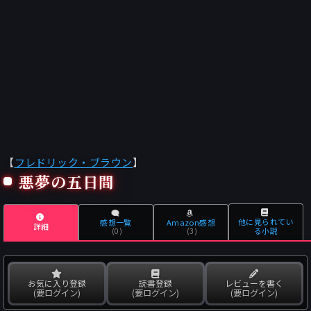
【
フレドリック・ブラウン
】
悪夢の五日間
他に見られてい
感想一覧
Amazon感想
詳細
る小説
(0)
(3)
お気に入り登録
読書登録
レビューを書く
(要ログイン)
(要ログイン)
(要ログイン)