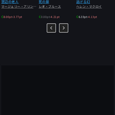
窓辺の老人
死の扉
逃げる幻
マージェリー・アリンガム
レオ・ブルース
ヘレン・マクロイ
C
C
C
8.00pt
-
3.77pt
0.00pt
-
4.21pt
6.33pt
-
4.13pt