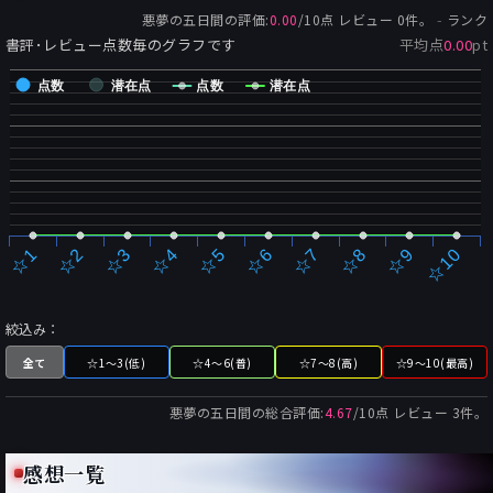
-
悪夢の五日間
の評価:
0.00
/
10
点 レビュー
0
件。
ランク
書評･レビュー点数毎のグラフです
平均点
0.00
pt
点数
潜在点
点数
潜在点
☆2
☆7
☆3
☆8
☆4
☆9
☆5
☆10
☆1
☆6
絞込み：
全て
☆1～3(低)
☆4～6(普)
☆7～8(高)
☆9～10(最高)
悪夢の五日間
の総合評価:
4.67
/
10
点 レビュー
3
件。
感想一覧