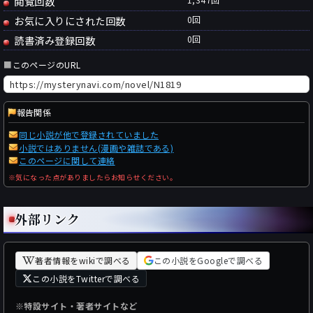
閲覧回数
お気に入りにされた回数
0
回
読書済み登録回数
0
回
■
このページのURL
報告関係
同じ小説が他で登録されていました
小説ではありません(漫画や雑誌である)
このページに関して連絡
※気になった点がありましたらお知らせください。
外部リンク
著者情報をwikiで調べる
この小説をGoogleで調べる
この小説をTwitterで調べる
※特設サイト・著者サイトなど