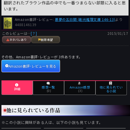
翻訳されたブラウン作品の中でも一番つまらない部類に入ると思
います。
Amazon書評･レビュー:
悪夢の五日間 (創元推理文庫 146-13)
より
4488146139
このレビューは…
[？]
2015/01/17
ネタバレあり
削除希望
その他、Amazon書評･レビューが
3
件あります。
Amazon書評･レビューを見る
感想一覧
Amazon感想
他に見られてい
詳細
(0)
(3)
る小説
他に見られている作品
※この小説に興味がある人は、以下の小説も見ています。