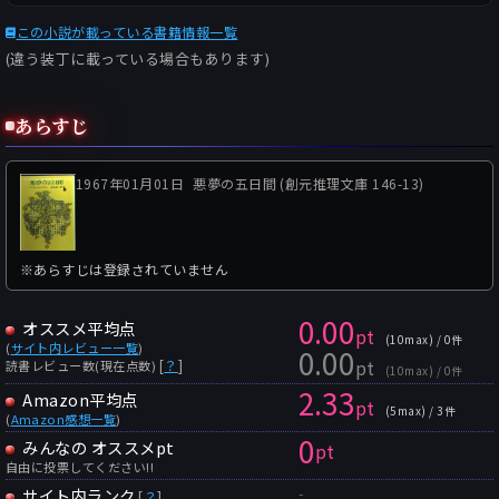
この小説が載っている書籍情報一覧
(違う装丁に載っている場合もあります)
あらすじ
1967年01月01日
悪夢の五日間 (創元推理文庫 146-13)
※あらすじは登録されていません
0.00
オススメ平均点
pt
(10max) / 0件
(
サイト内レビュー一覧
)
0.00
pt
[
？
]
読書レビュー数(現在点数)
(10max) / 0件
2.33
Amazon平均点
pt
(5max) / 3件
(
Amazon感想一覧
)
0
みんなの オススメpt
pt
自由に投票してください!!
-
サイト内ランク
[
？
]