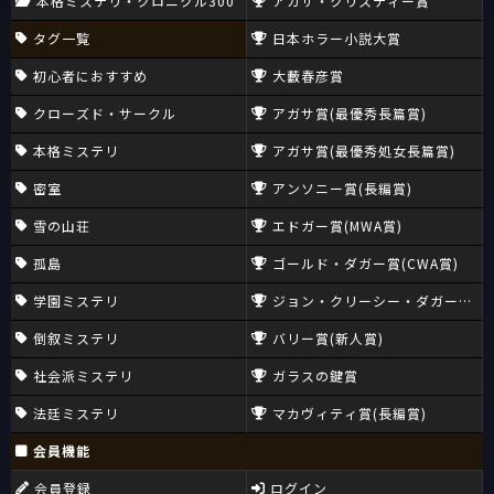
本格ミステリ・クロニクル300
アガサ・クリスティー賞
タグ一覧
日本ホラー小説大賞
初心者におすすめ
大藪春彦賞
クローズド・サークル
アガサ賞(最優秀長篇賞)
本格ミステリ
アガサ賞(最優秀処女長篇賞)
密室
アンソニー賞(長編賞)
雪の山荘
エドガー賞(MWA賞)
孤島
ゴールド・ダガー賞(CWA賞)
学園ミステリ
ジョン・クリーシー・ダガー賞(CW
倒叙ミステリ
バリー賞(新人賞)
社会派ミステリ
ガラスの鍵賞
法廷ミステリ
マカヴィティ賞(長編賞)
会員機能
会員登録
ログイン