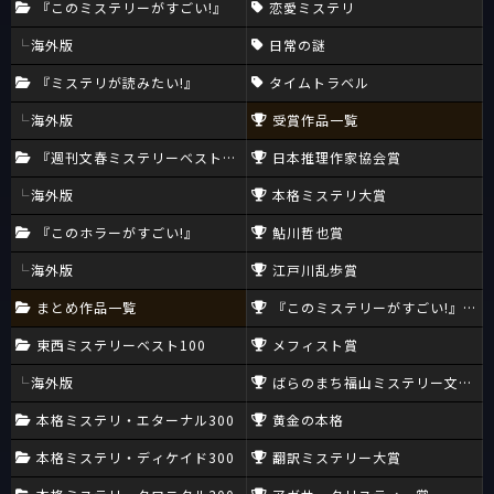
『このミステリーがすごい!』
恋愛ミステリ
海外版
日常の謎
『ミステリが読みたい!』
タイムトラベル
海外版
受賞作品一覧
『週刊文春ミステリーベスト10』
日本推理作家協会賞
海外版
本格ミステリ大賞
『このホラーがすごい!』
鮎川哲也賞
海外版
江戸川乱歩賞
まとめ作品一覧
『このミステリーがすごい!』大賞
東西ミステリーベスト100
メフィスト賞
海外版
ばらのまち福山ミステリー文学新
本格ミステリ・エターナル300
黄金の本格
本格ミステリ・ディケイド300
翻訳ミステリー大賞