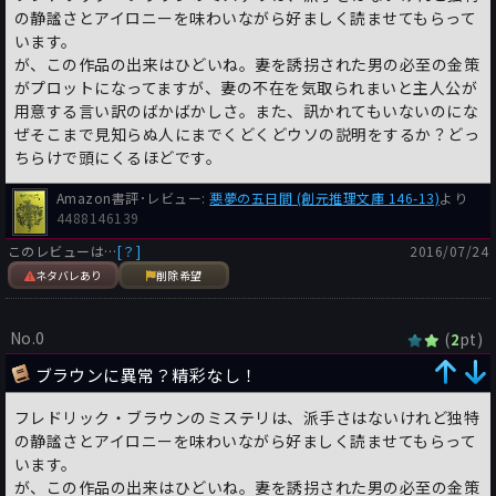
の静謐さとアイロニーを味わいながら好ましく読ませてもらって
います。
が、この作品の出来はひどいね。妻を誘拐された男の必至の金策
がプロットになってますが、妻の不在を気取られまいと主人公が
用意する言い訳のばかばかしさ。また、訊かれてもいないのにな
ぜそこまで見知らぬ人にまでくどくどウソの説明をするか？どっ
ちらけで頭にくるほどです。
Amazon書評･レビュー:
悪夢の五日間 (創元推理文庫 146-13)
より
4488146139
このレビューは…
[？]
2016/07/24
ネタバレあり
削除希望
No.0
(
pt)
2
ブラウンに異常？精彩なし！
フレドリック・ブラウンのミステリは、派手さはないけれど独特
の静謐さとアイロニーを味わいながら好ましく読ませてもらって
います。
が、この作品の出来はひどいね。妻を誘拐された男の必至の金策