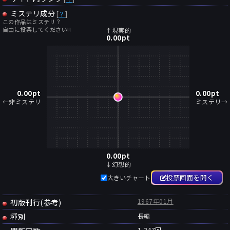
ミステリ成分
[
？
]
この作品はミステリ？
自由に投票してください!!
↑現実的
0.00
pt
0.00
pt
0.00
pt
←非ミステリ
ミステリ→
0.00
pt
↓幻想的
投票画面を開く
大きいチャート
初版刊行(参考)
1967年01月
種別
長編
1,347回