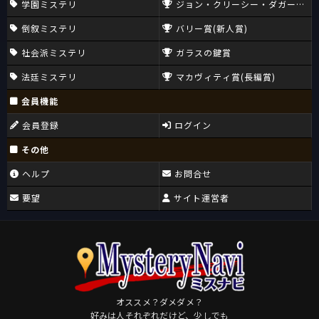
学園ミステリ
ジョン・クリーシー・ダガー賞(CW
倒叙ミステリ
バリー賞(新人賞)
社会派ミステリ
ガラスの鍵賞
法廷ミステリ
マカヴィティ賞(長編賞)
会員機能
会員登録
ログイン
その他
ヘルプ
お問合せ
要望
サイト運営者
オススメ？ダメダメ？
好みは人それぞれだけど、少しでも