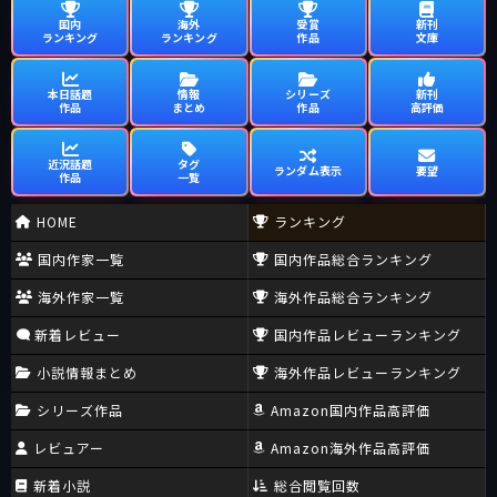
国内
海外
受賞
新刊
ランキング
ランキング
作品
文庫
本日話題
情報
シリーズ
新刊
作品
まとめ
作品
高評価
近況話題
タグ
ランダム表示
要望
作品
一覧
HOME
ランキング
国内作家一覧
国内作品総合ランキング
海外作家一覧
海外作品総合ランキング
新着レビュー
国内作品レビューランキング
小説情報まとめ
海外作品レビューランキング
シリーズ作品
Amazon国内作品高評価
レビュアー
Amazon海外作品高評価
新着小説
総合閲覧回数