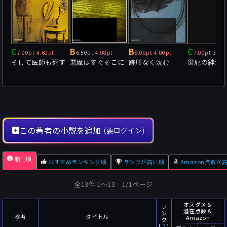
C
B
B
C
7.00pt
-
4.60pt
6.50pt
-
4.08pt
8.00pt
-
4.00pt
7.00pt
-
3.33
そして医師も死す
悪魔はすぐそこに
跡形なく沈む
災厄の紳士
この著者の小説を追加
(要ログイン)
新刊順
おすすめランキング順
ランクが高い順
Amazon点数が
全13件 1〜13 1/1ページ
オスダメ＆
ラ
潜在点数＆
ン
参考
タイトル
Amazon
ク
[
？
]