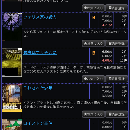
た美人令嬢のアルマに近づく。
お気に入り
読書登録
B
0.00pt
0件
ウォリス家の殺人
7.00pt
2件
4.27pt
11件
人気作家ジョフリーの邸宅“ガーストン館”に招かれた幼馴染のモーリ
ス。
お気に入り
読書登録
B
6.50pt
2件
悪魔はすぐそこに
6.86pt
7件
4.08pt
13件
ハードゲート大学の数学講師ピーターは、横領容疑で免職の危機にあ
る亡父の友人ハクストンに助力を乞われた。
お気に入り
読書登録
-
0.00pt
0件
こわされた少年
7.00pt
1件
3.33pt
3件
イアン・プラットは16歳の高校生。霧の濃い水曜の午後、自転車で学
校を出たのを最後に消息を絶った。
お気に入り
読書登録
-
0.00pt
0件
ロイストン事件
8.00pt
1件