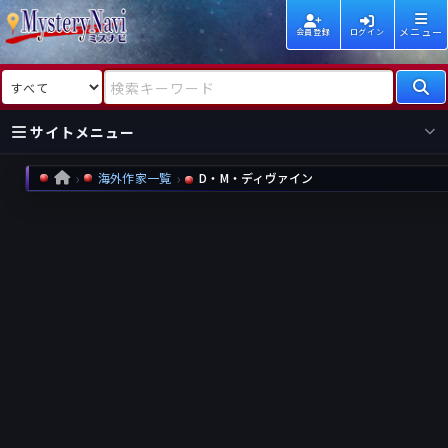
メニュー
会員登録
ログイン
検索対象
検索キーワード
サイトメニュー
海外作家一覧
D・M・ディヴァイン
HOME
国内
海外
新着
新刊
作家
作家
レビュー
情報
国内
海外
受賞
新刊
ランキング
ランキング
作品
文庫
本日話題
情報
シリーズ
新刊
作品
まとめ
作品
高評価
近況話題
タグ
ランダム表示
要望
作品
一覧