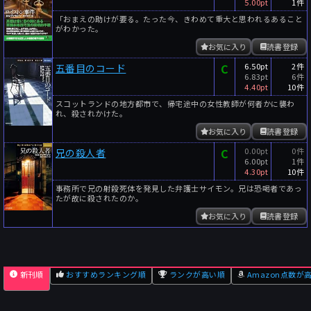
5.00pt
1件
「おまえの助けが要る。たった今、きわめて重大と思われるあること
がわかった。
お気に入り
読書登録
C
6.50pt
2件
五番目のコード
6.83pt
6件
4.40pt
10件
スコットランドの地方都市で、帰宅途中の女性教師が何者かに襲わ
れ、殺されかけた。
お気に入り
読書登録
C
0.00pt
0件
兄の殺人者
6.00pt
1件
4.30pt
10件
事務所で兄の射殺死体を発見した弁護士サイモン。兄は恐喝者であっ
たが故に殺されたのか。
お気に入り
読書登録
新刊順
おすすめランキング順
ランクが高い順
Amazon点数が