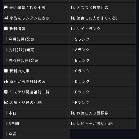
最近閲覧された小説
オススメ投票回数
小説をランダムに表示
読書した人が多い小説
新刊情報
サイトランク
今月(8月)発売
Sランク
先月(7月)発売
Aランク
先々月(6月)発売
Bランク
新刊の文庫
Cランク
新刊から高評価のみ
Dランク
ミステリ関連雑誌一覧
Eランク
人気・話題の小説
Fランク
本日
お気に入り登録数
3日間
レビューが多い小説
今週