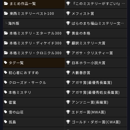
まとめ作品一覧
『このミステリーがすごい!』大賞
東西ミステリーベスト100
メフィスト賞
海外版
ばらのまち福山ミステリー文学新
本格ミステリ・エターナル300
黄金の本格
本格ミステリ・ディケイド300
翻訳ミステリー大賞
本格ミステリ・クロニクル300
アガサ・クリスティー賞
タグ一覧
日本ホラー小説大賞
初心者におすすめ
大藪春彦賞
クローズド・サークル
アガサ賞(最優秀長篇賞)
本格ミステリ
アガサ賞(最優秀処女長篇賞)
密室
アンソニー賞(長編賞)
雪の山荘
エドガー賞(MWA賞)
孤島
ゴールド・ダガー賞(CWA賞)