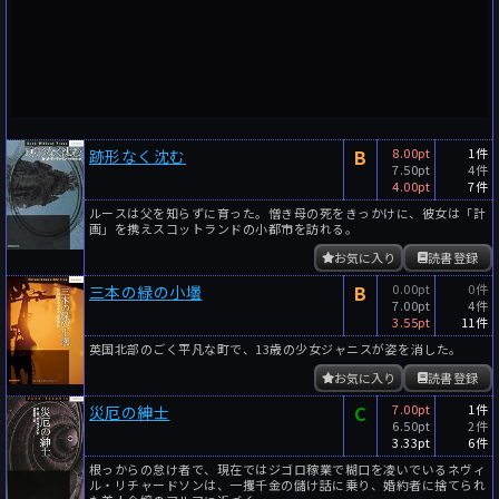
B
8.00pt
1件
跡形なく沈む
7.50pt
4件
4.00pt
7件
ルースは父を知らずに育った。憎き母の死をきっかけに、彼女は「計
画」を携えスコットランドの小都市を訪れる。
お気に入り
読書登録
B
0.00pt
0件
三本の緑の小壜
7.00pt
4件
3.55pt
11件
英国北部のごく平凡な町で、13歳の少女ジャニスが姿を消した。
お気に入り
読書登録
C
7.00pt
1件
災厄の紳士
6.50pt
2件
3.33pt
6件
根っからの怠け者で、現在ではジゴロ稼業で糊口を凌いでいるネヴィ
ル・リチャードソンは、一攫千金の儲け話に乗り、婚約者に捨てられ