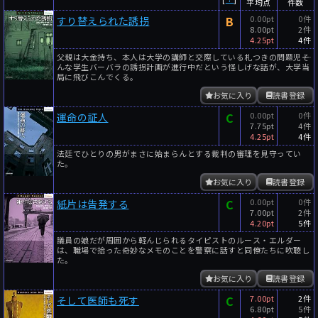
平均点
件数
B
0.00pt
0件
すり替えられた誘拐
8.00pt
2件
4.25pt
4件
父親は大金持ち、本人は大学の講師と交際している札つきの問題児――そ
んな学生バーバラの誘拐計画が進行中だという怪しげな話が、大学当
局に飛びこんでくる。
お気に入り
読書登録
C
0.00pt
0件
運命の証人
7.75pt
4件
4.25pt
4件
法廷でひとりの男がまさに始まらんとする裁判の審理を見守ってい
た。
お気に入り
読書登録
C
0.00pt
0件
紙片は告発する
7.00pt
2件
4.20pt
5件
議員の娘だが周囲から軽んじられるタイピストのルース・エルダー
は、職場で拾った奇妙なメモのことを警察に話すと同僚たちに吹聴し
た。
お気に入り
読書登録
C
7.00pt
2件
そして医師も死す
6.80pt
5件