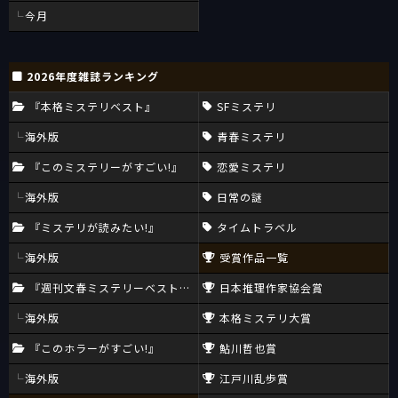
今月
2026年度雑誌ランキング
『本格ミステリベスト』
SFミステリ
海外版
青春ミステリ
『このミステリーがすごい!』
恋愛ミステリ
海外版
日常の謎
『ミステリが読みたい!』
タイムトラベル
海外版
受賞作品一覧
『週刊文春ミステリーベスト10』
日本推理作家協会賞
海外版
本格ミステリ大賞
『このホラーがすごい!』
鮎川哲也賞
海外版
江戸川乱歩賞