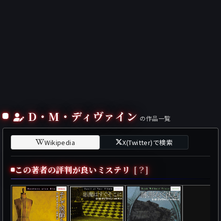
D・M・ディヴァイン
の作品一覧
Wikipedia
X(Twitter)で検索
この著者の評判が良いミステリ
[？]