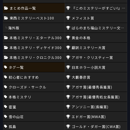
まとめ作品一覧
『このミステリーがすごい!』大賞
東西ミステリーベスト100
メフィスト賞
海外版
ばらのまち福山ミステリー文学新
本格ミステリ・エターナル300
黄金の本格
本格ミステリ・ディケイド300
翻訳ミステリー大賞
本格ミステリ・クロニクル300
アガサ・クリスティー賞
タグ一覧
日本ホラー小説大賞
初心者におすすめ
大藪春彦賞
クローズド・サークル
アガサ賞(最優秀長篇賞)
本格ミステリ
アガサ賞(最優秀処女長篇賞)
密室
アンソニー賞(長編賞)
雪の山荘
エドガー賞(MWA賞)
孤島
ゴールド・ダガー賞(CWA賞)