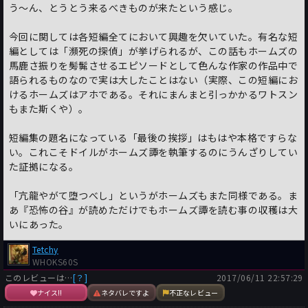
う～ん、とうとう来るべきものが来たという感じ。
今回に関しては各短編全てにおいて興趣を欠いていた。有名な短
編としては「瀕死の探偵」が挙げられるが、この話もホームズの
馬鹿さ振りを髣髴させるエピソードとして色んな作家の作品中で
語られるものなので実は大したことはない（実際、この短編にお
けるホームズはアホである。それにまんまと引っかかるワトスン
もまた斯くや）。
短編集の題名になっている「最後の挨拶」はもはや本格ですらな
い。これこそドイルがホームズ譚を執筆するのにうんざりしてい
た証拠になる。
「亢龍やがて堕つべし」というがホームズもまた同様である。ま
あ『恐怖の谷』が読めただけでもホームズ譚を読む事の収穫は大
いにあった。
Tetchy
WHOKS60S
このレビューは…
[？]
2017/06/11 22:57:29
ナイス!!
ネタバレですよ
不正なレビュー