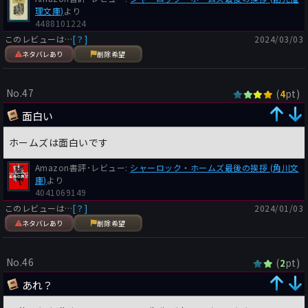
理文庫)
より
4488101224
このレビューは…
[？]
2024/03/03
ネタバレあり
削除希望
No.47
(
pt)
4
面白い
ホームズは面白いです
Amazon書評･レビュー:
シャーロック・ホームズ最後の挨拶 (角川文
庫)
より
4041069149
このレビューは…
[？]
2024/01/03
ネタバレあり
削除希望
No.46
(
pt)
2
あれ？