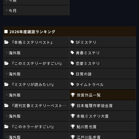
今月
2026年度雑誌ランキング
『本格ミステリベスト』
SFミステリ
海外版
青春ミステリ
『このミステリーがすごい!』
恋愛ミステリ
海外版
日常の謎
『ミステリが読みたい!』
タイムトラベル
海外版
受賞作品一覧
『週刊文春ミステリーベスト10』
日本推理作家協会賞
海外版
本格ミステリ大賞
『このホラーがすごい!』
鮎川哲也賞
海外版
江戸川乱歩賞