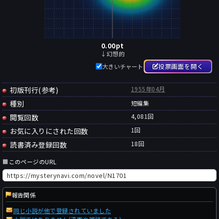
0.00
pt
↓幻想的
投票画面を開く
大きいチャート
初版刊行(参考)
1955年04月
種別
短編集
閲覧回数
4,081回
お気に入りにされた回数
1
回
読書済み登録回数
18
回
■
このページのURL
報告関係
同じ小説が他で登録されていました