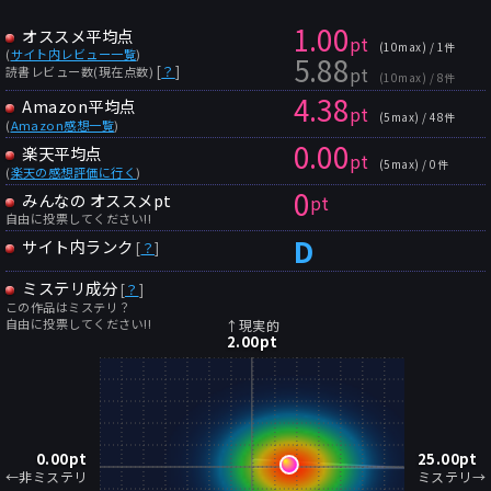
1.00
オススメ平均点
pt
(10max) / 1件
(
サイト内レビュー一覧
)
5.88
pt
[
？
]
読書レビュー数(現在点数)
(10max) / 8件
4.38
Amazon平均点
pt
(5max) / 48件
(
Amazon感想一覧
)
0.00
楽天平均点
pt
(5max) / 0件
(
楽天の感想評価に行く
)
0
みんなの オススメpt
pt
自由に投票してください!!
D
サイト内ランク
[
？
]
ミステリ成分
[
？
]
この作品はミステリ？
自由に投票してください!!
↑現実的
2.00
pt
0.00
pt
25.00
pt
←非ミステリ
ミステリ→