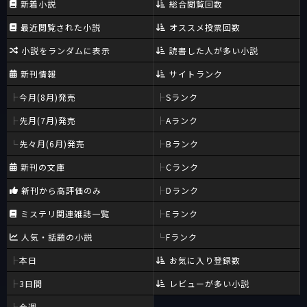
新着小説
総合閲覧回数
最近閲覧された小説
オススメ投票回数
小説をランダムに表示
読書した人が多い小説
新刊情報
サイトランク
今月(8月)発売
Sランク
先月(7月)発売
Aランク
先々月(6月)発売
Bランク
新刊の文庫
Cランク
新刊から高評価のみ
Dランク
ミステリ関連雑誌一覧
Eランク
人気・話題の小説
Fランク
本日
お気に入り登録数
3日間
レビューが多い小説
今週