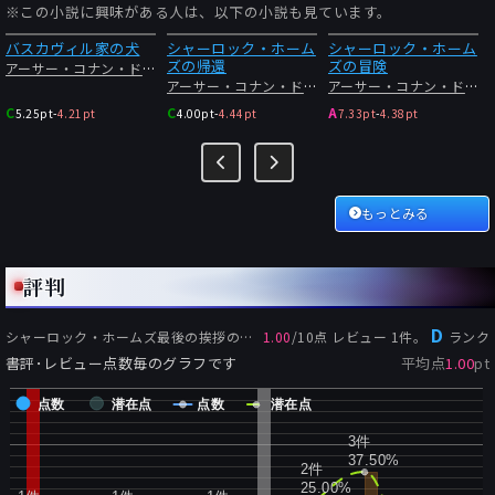
※この小説に興味がある人は、以下の小説も見ています。
バスカヴィル家の犬
シャーロック・ホーム
シャーロック・ホーム
ズの帰還
ズの冒険
アーサー・コナン・ドイル
アーサー・コナン・ドイル
アーサー・コナン・ドイル
C
C
A
5.25pt
-
4.21pt
4.00pt
-
4.44pt
7.33pt
-
4.38pt
もっとみる
評判
D
シャーロック・ホームズ最後の挨拶
の評価:
1.00
/
10
点 レビュー
1
件。
ランク
書評･レビュー点数毎のグラフです
平均点
1.00
pt
点数
潜在点
点数
潜在点
3件
37.50%
2件
25.00%