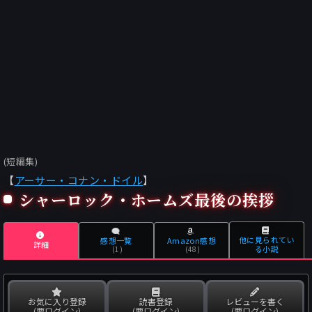
(短編集)
【
アーサー・コナン・ドイル
】
シャーロック・ホームズ最後の挨拶
他に見られてい
感想一覧
Amazon感想
詳細
る小説
(1)
(48)
お気に入り登録
読書登録
レビューを書く
(要ログイン)
(要ログイン)
(要ログイン)