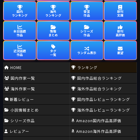
国内
海外
受賞
新刊
ランキング
ランキング
作品
文庫
本日話題
情報
シリーズ
新刊
作品
まとめ
作品
高評価
近況話題
タグ
ランダム表示
要望
作品
一覧
HOME
ランキング
国内作家一覧
国内作品総合ランキング
海外作家一覧
海外作品総合ランキング
新着レビュー
国内作品レビューランキング
小説情報まとめ
海外作品レビューランキング
シリーズ作品
Amazon国内作品高評価
レビュアー
Amazon海外作品高評価