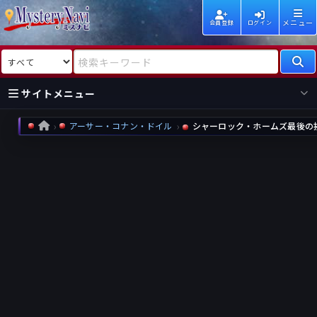
メニュー
会員登録
ログイン
検索対象
検索キーワード
サイトメニュー
アーサー・コナン・ドイル
シャーロック・ホームズ最後の
HOME
国内
海外
新着
新刊
作家
作家
レビュー
情報
国内
海外
受賞
新刊
ランキング
ランキング
作品
文庫
本日話題
情報
シリーズ
新刊
作品
まとめ
作品
高評価
近況話題
タグ
ランダム表示
要望
作品
一覧