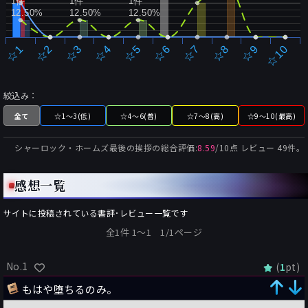
1件
1件
1件
12.50%
12.50%
12.50%
☆2
☆7
☆3
☆8
☆4
☆9
☆5
☆10
☆1
☆6
絞込み：
全て
☆1～3(低)
☆4～6(普)
☆7～8(高)
☆9～10(最高)
シャーロック・ホームズ最後の挨拶
の総合評価:
8.59
/
10
点 レビュー
49
件。
感想一覧
サイトに投稿されている書評･レビュー一覧です
全1件 1〜1 1/1ページ
No.1
(
pt)
1
もはや堕ちるのみ。