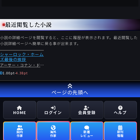
最近閲覧した小説
小説の詳細ページを閲覧すると、ここに履歴が表示されます。最近閲覧した
小説詳細ページへ簡単に戻る事が出来ます。
シャーロック・ホーム
ズ最後の挨拶
アーサー・コナン・ドイル
D
1.00pt
-
4.38pt
ページの先頭へ
HOME
ログイン
会員登録
ヘルプ
国内
海外
新着
新刊
作家
作家
レビュー
情報