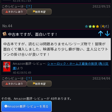
433476178X
このレビューは…
[？]
2022/09/25
ネタバレあり
削除希望
No.44
(
pt)
4
中古本ですが、面白いです！
中古本ですが、読むには問題ありません!シリーズ物で！冒険が
面白くて購入しました、映画等より少し癖が強い、主人公とワト
ソンの掛け合いが良いです！
Amazon書評･レビュー:
シャーロック・ホームズ最後の挨拶 (角川文
庫)
より
4041069149
このレビューは…
[？]
2022/04/06
ネタバレあり
削除希望
その他、Amazon書評･レビューが
48
件あります。
Amazon書評･レビューを見る