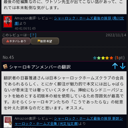
最後の短編集なのに、ワトソン先生が出てこない話があって、こ
れでは本末転倒な気がします。
Amazon書評･レビュー:
シャーロック・ホームズ最後の挨拶 (角川文
庫)
より
4041069149
このレビューは…
[？]
2022/11/14
ネタバレあり
削除希望
No.45
(
pt)
5
シャーロキアンメンバーの翻訳
翻訳者の日暮雅通さんは日本シャーロックホームズクラブの会員
であられるらしく、とにかく脚注が魅力的で本文には出しゃばら
ないが巻末注では奢っていくスタイル。挿絵にもシドニーパジェ
ットを始めとする初版本の絵を使用しているため雰囲気が最高で
す。おそらくシャーロキアンたちの「こうであったらな」の総意
を叶えた訳本なのだと思います。オススメ。
Amazon書評･レビュー:
シャーロック・ホームズ最後の挨拶 新訳シ
ャーロック・ホームズ全集 (光文社文庫)
より