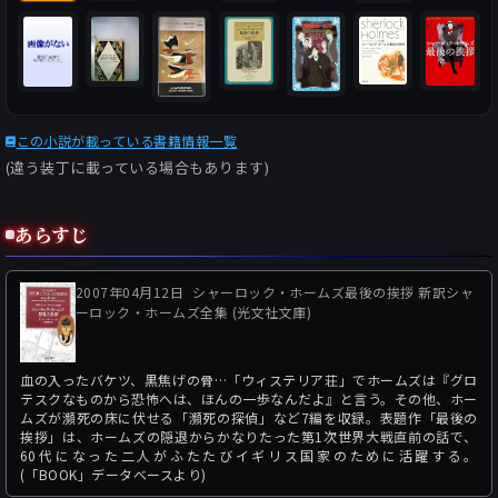
この小説が載っている書籍情報一覧
(違う装丁に載っている場合もあります)
あらすじ
2007年04月12日
シャーロック・ホームズ最後の挨拶 新訳シャ
ーロック・ホームズ全集 (光文社文庫)
血の入ったバケツ、黒焦げの骨…「ウィステリア荘」でホームズは『グロ
テスクなものから恐怖へは、ほんの一歩なんだよ』と言う。その他、ホー
ムズが瀕死の床に伏せる「瀕死の探偵」など7編を収録。表題作「最後の
挨拶」は、ホームズの隠退からかなりたった第1次世界大戦直前の話で、
60代になった二人がふたたびイギリス国家のために活躍する。
(「BOOK」データベースより)