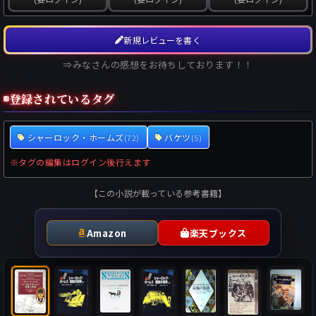
新規レビューを書く
⇒みなさんの感想をお待ちしております！！
登録されているタグ
シャーロック・ホームズ
バケツ
(72)
(5)
※タグの編集はログイン後行えます
【この小説が載っている参考書籍】
Amazon
楽天ブックス