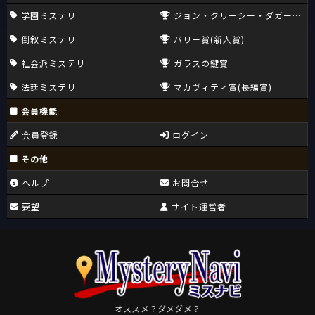
学園ミステリ
ジョン・クリーシー・ダガー賞(CW
倒叙ミステリ
バリー賞(新人賞)
社会派ミステリ
ガラスの鍵賞
法廷ミステリ
マカヴィティ賞(長編賞)
会員機能
会員登録
ログイン
その他
ヘルプ
お問合せ
要望
サイト運営者
オススメ？ダメダメ？