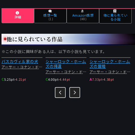
感想一覧
Amazon感想
他に見られてい
詳細
(1)
(48)
る小説
他に見られている作品
※この小説に興味がある人は、以下の小説も見ています。
バスカヴィル家の犬
シャーロック・ホーム
シャーロック・ホーム
ズの帰還
ズの冒険
アーサー・コナン・ドイル
アーサー・コナン・ドイル
アーサー・コナン・ドイル
C
C
A
5.25pt
-
4.21pt
4.00pt
-
4.44pt
7.33pt
-
4.38pt