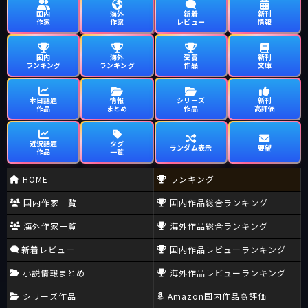
国内
海外
新着
新刊
作家
作家
レビュー
情報
国内
海外
受賞
新刊
ランキング
ランキング
作品
文庫
本日話題
情報
シリーズ
新刊
作品
まとめ
作品
高評価
近況話題
タグ
ランダム表示
要望
作品
一覧
HOME
ランキング
国内作家一覧
国内作品総合ランキング
海外作家一覧
海外作品総合ランキング
新着レビュー
国内作品レビューランキング
小説情報まとめ
海外作品レビューランキング
シリーズ作品
Amazon国内作品高評価