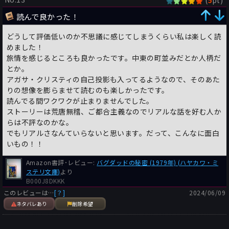
(
pt)
5
読んで良かった！
どうして評価低いのか不思議に感じてしまうくらい私は楽しく読
めました！
旅情を感じるところも良かったです。中東の町並みだとか人柄だ
とか。
アガサ・クリスティの自己投影も入ってるようなので、そのあた
りの想像を膨らませて読むのも楽しかったです。
読んでる間ワクワクが止まりませんでした。
ストーリーは荒唐無稽、ご都合主義なのでリアルな話を好む人か
らは不評なのかな。
でもリアルさなんていらないと思います。だって、こんなに面白
いもの！！
Amazon書評･レビュー:
バグダッドの秘密 (1979年) (ハヤカワ・ミ
ステリ文庫)
より
B000J8DKKK
このレビューは…
[？]
2024/06/09
ネタバレあり
削除希望