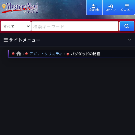
メニュー
会員登録
ログイン
検索対象
検索キーワード
サイトメニュー
アガサ・クリスティ
バグダッドの秘密
HOME
国内
海外
新着
新刊
作家
作家
レビュー
情報
国内
海外
受賞
新刊
ランキング
ランキング
作品
文庫
本日話題
情報
シリーズ
新刊
作品
まとめ
作品
高評価
近況話題
タグ
ランダム表示
要望
作品
一覧