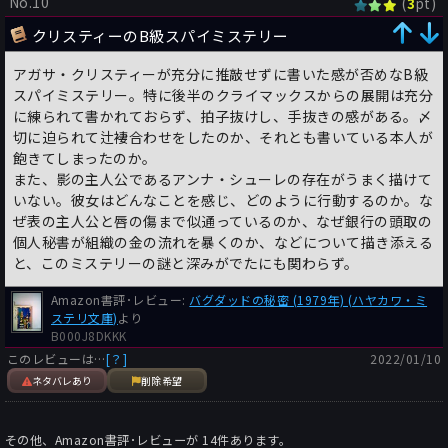
No.10
(
pt)
3
クリスティーのB級スパイミステリー
アガサ・クリスティーが充分に推敲せずに書いた感が否めなB級
スパイミステリー。特に後半のクライマックスからの展開は充分
に練られて書かれておらず、拍子抜けし、手抜きの感がある。〆
切に迫られて辻褄合わせをしたのか、それとも書いている本人が
飽きてしまったのか。
また、影の主人公であるアンナ・シューレの存在がうまく描けて
いない。彼女はどんなことを感じ、どのように行動するのか。な
ぜ表の主人公と唇の傷まで似通っているのか、なぜ銀行の頭取の
個人秘書が組織の金の流れを暴くのか、などについて描き添える
と、このミステリーの謎と深みがでたにも関わらず。
Amazon書評･レビュー:
バグダッドの秘密 (1979年) (ハヤカワ・ミ
ステリ文庫)
より
B000J8DKKK
このレビューは…
[？]
2022/01/10
ネタバレあり
削除希望
その他、Amazon書評･レビューが
14
件あります。