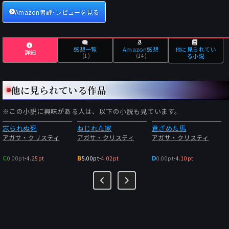
Amazon書評･レビューを見る
感想一覧
Amazon感想
他に見られてい
詳細
(1)
(14)
る小説
他に見られている作品
※この小説に興味がある人は、以下の小説も見ています。
忘られぬ死
ねじれた家
蒼ざめた馬
アガサ・クリスティ
アガサ・クリスティ
アガサ・クリスティ
C
B
D
0.00pt
-
4.25pt
5.00pt
-
4.02pt
0.00pt
-
4.10pt