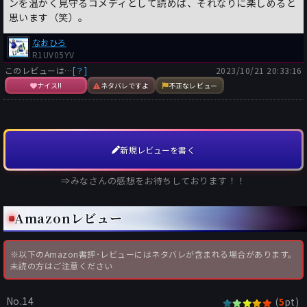
ンを温かく見守るコメディとして読めば、それなりに楽しめると
思います（笑）。
なおひろ
R1UV05YV
このレビューは…
[？]
2023/10/21 20:33:16
ナイス!!
ネタバレですよ
不正なレビュー
新規レビューを書く
⇒みなさんの感想をお待ちしております！！
Amazonレビュー
※以下のAmazon書評･レビューにはネタバレが含まれる場合があります。
未読の方はご注意ください
No.14
(
pt)
5