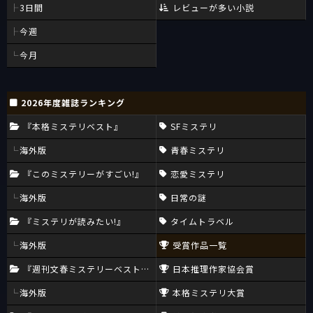
3日間
レビューが多い小説
今週
今月
2026年度雑誌ランキング
『本格ミステリベスト』
SFミステリ
海外版
青春ミステリ
『このミステリーがすごい!』
恋愛ミステリ
海外版
日常の謎
『ミステリが読みたい!』
タイムトラベル
海外版
受賞作品一覧
『週刊文春ミステリーベスト10』
日本推理作家協会賞
海外版
本格ミステリ大賞