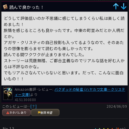
読んで良かった！
どうして評価低いのか不思議に感じてしまうくらい私は楽しく読
めました！
旅情を感じるところも良かったです。中東の町並みだとか人柄だ
とか。
アガサ・クリスティの自己投影も入ってるようなので、そのあた
りの想像を膨らませて読むのも楽しかったです。
読んでる間ワクワクが止まりませんでした。
ストーリーは荒唐無稽、ご都合主義なのでリアルな話を好む人か
らは不評なのかな。
でもリアルさなんていらないと思います。だって、こんなに面白
いもの！！
Amazon書評･レビュー:
バグダッドの秘密 (ハヤカワ文庫―クリステ
ィー文庫)
より
4151300880
このレビューは…
[？]
2024/06/09
ネタバレあり
削除希望
No.13