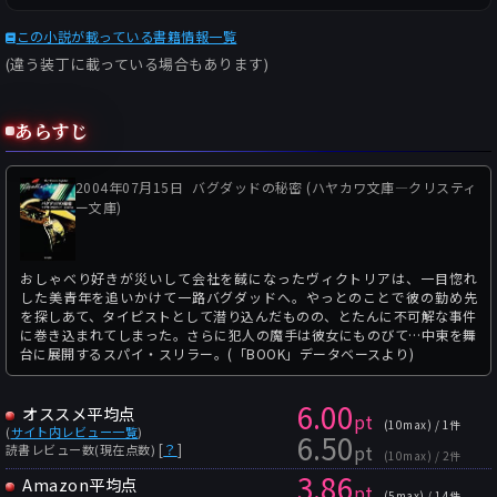
この小説が載っている書籍情報一覧
(違う装丁に載っている場合もあります)
あらすじ
2004年07月15日
バグダッドの秘密 (ハヤカワ文庫―クリスティ
ー文庫)
おしゃべり好きが災いして会社を馘になったヴィクトリアは、一目惚れ
した美青年を追いかけて一路バグダッドへ。やっとのことで彼の勤め先
を探しあて、タイピストとして潜り込んだものの、とたんに不可解な事件
に巻き込まれてしまった。さらに犯人の魔手は彼女にものびて…中東を舞
台に展開するスパイ・スリラー。(「BOOK」データベースより)
6.00
オススメ平均点
pt
(10max) / 1件
(
サイト内レビュー一覧
)
6.50
pt
[
？
]
読書レビュー数(現在点数)
(10max) / 2件
3.86
Amazon平均点
pt
(5max) / 14件