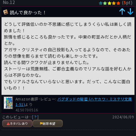
No.12
(
pt)
5
読んで良かった！
どうして評価低いのか不思議に感じてしまうくらい私は楽しく読
めました！
旅情を感じるところも良かったです。中東の町並みだとか人柄だ
とか。
アガサ・クリスティの自己投影も入ってるようなので、そのあた
りの想像を膨らませて読むのも楽しかったです。
読んでる間ワクワクが止まりませんでした。
ストーリーは荒唐無稽、ご都合主義なのでリアルな話を好む人か
らは不評なのかな。
でもリアルさなんていらないと思います。だって、こんなに面白
いもの！！
Amazon書評･レビュー:
バグダッドの秘密 (ハヤカワ・ミステリ文庫
1-51)
より
4150700516
このレビューは…
[？]
2024/06/09
ネタバレあり
削除希望