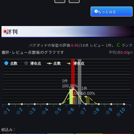
もっとみる
評判
C
バグダッドの秘密
の評価:
6.00
/
10
点 レビュー
1
件。
ランク
書評･レビュー点数毎のグラフです
平均点
6.00
pt
点数
潜在点
点数
潜在点
1件
100.00%
1件
1件
50.00%
50.00%
☆2
☆7
☆3
☆8
☆4
☆9
☆5
☆10
☆1
☆6
絞込み：