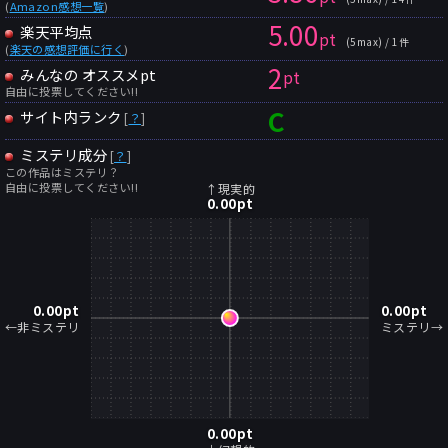
(
Amazon感想一覧
)
5.00
楽天平均点
pt
(5max) / 1件
(
楽天の感想評価に行く
)
2
みんなの オススメpt
pt
自由に投票してください!!
C
サイト内ランク
[
？
]
ミステリ成分
[
？
]
この作品はミステリ？
自由に投票してください!!
↑現実的
0.00
pt
0.00
pt
0.00
pt
←非ミステリ
ミステリ→
0.00
pt