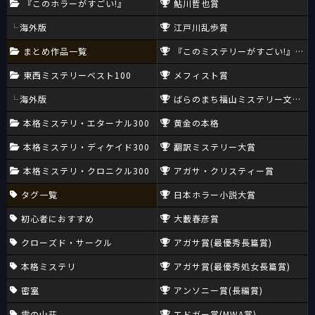
『このホラーがすごい!』
鮎川哲也賞
海外版
江戸川乱歩賞
まとめ作品一覧
『このミステリーがすごい!』大賞
東西ミステリーベスト100
メフィスト賞
海外版
ばらのまち福山ミステリー文学新
本格ミステリ・エターナル300
黄金の本格
本格ミステリ・ディケイド300
翻訳ミステリー大賞
本格ミステリ・クロニクル300
アガサ・クリスティー賞
タグ一覧
日本ホラー小説大賞
初心者におすすめ
大藪春彦賞
クローズド・サークル
アガサ賞(最優秀長篇賞)
本格ミステリ
アガサ賞(最優秀処女長篇賞)
密室
アンソニー賞(長編賞)
雪の山荘
エドガー賞(MWA賞)