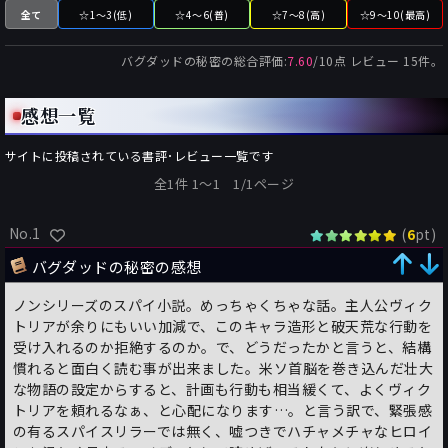
全て
☆1～3(低)
☆4～6(普)
☆7～8(高)
☆9～10(最高)
バグダッドの秘密
の総合評価:
7.60
/
10
点 レビュー
15
件。
感想一覧
サイトに投稿されている書評･レビュー一覧です
全1件 1〜1 1/1ページ
No.1
(
pt)
6
バグダッドの秘密の感想
ノンシリーズのスパイ小説。めっちゃくちゃな話。主人公ヴィク
トリアが余りにもいい加減で、このキャラ造形と破天荒な行動を
受け入れるのか拒絶するのか。で、どうだったかと言うと、結構
慣れると面白く読む事が出来ました。米ソ首脳を巻き込んだ壮大
な物語の設定からすると、計画も行動も相当緩くて、よくヴィク
トリアを頼れるなぁ、と心配になります…。と言う訳で、緊張感
の有るスパイスリラーでは無く、嘘つきでハチャメチャなヒロイ