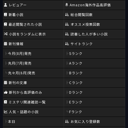
レビュアー
Amazon海外作品高評価
新着小説
総合閲覧回数
最近閲覧された小説
オススメ投票回数
小説をランダムに表示
読書した人が多い小説
新刊情報
サイトランク
今月(8月)発売
Sランク
先月(7月)発売
Aランク
先々月(6月)発売
Bランク
新刊の文庫
Cランク
新刊から高評価のみ
Dランク
ミステリ関連雑誌一覧
Eランク
人気・話題の小説
Fランク
本日
お気に入り登録数