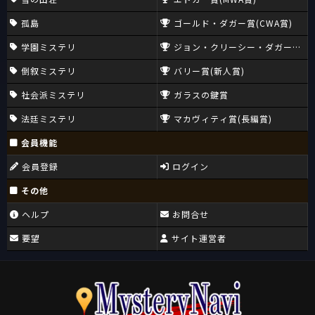
孤島
ゴールド・ダガー賞(CWA賞)
学園ミステリ
ジョン・クリーシー・ダガー賞(CW
倒叙ミステリ
バリー賞(新人賞)
社会派ミステリ
ガラスの鍵賞
法廷ミステリ
マカヴィティ賞(長編賞)
会員機能
会員登録
ログイン
その他
ヘルプ
お問合せ
要望
サイト運営者