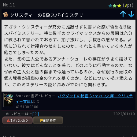
No.11
(
pt)
3
クリスティーのB級スパイミステリー
アガサ・クリスティーが充分に推敲せずに書いた感が否めなB級
スパイミステリー。特に後半のクライマックスからの展開は充分
に練られて書かれておらず、拍子抜けし、手抜きの感がある。〆
切に迫られて辻褄合わせをしたのか、それとも書いている本人が
飽きてしまったのか。
また、影の主人公であるアンナ・シューレの存在がうまく描けて
いない。彼女はどんなことを感じ、どのように行動するのか。な
ぜ表の主人公と唇の傷まで似通っているのか、なぜ銀行の頭取の
個人秘書が組織の金の流れを暴くのか、などについて描き添える
と、このミステリーの謎と深みがでたにも関わらず。
Amazon書評･レビュー:
バグダッドの秘密 (ハヤカワ文庫―クリステ
ィー文庫)
より
4151300880
このレビューは…
[？]
2022/01/10
ネタバレあり
削除希望