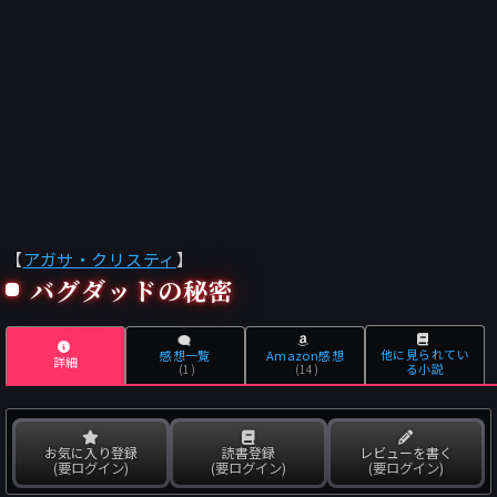
【
アガサ・クリスティ
】
バグダッドの秘密
他に見られてい
感想一覧
Amazon感想
詳細
る小説
(1)
(14)
お気に入り登録
読書登録
レビューを書く
(要ログイン)
(要ログイン)
(要ログイン)