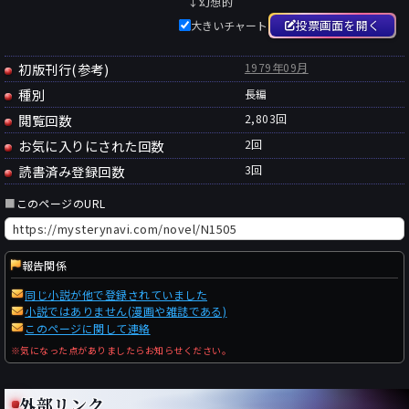
↓幻想的
投票画面を開く
大きいチャート
初版刊行(参考)
1979年09月
種別
長編
閲覧回数
2,803回
お気に入りにされた回数
2
回
読書済み登録回数
3
回
■
このページのURL
報告関係
同じ小説が他で登録されていました
小説ではありません(漫画や雑誌である)
このページに関して連絡
※気になった点がありましたらお知らせください。
外部リンク