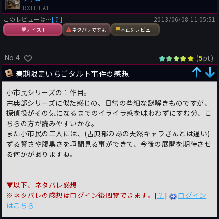
RXFFIEA1
このレビューは…
[？]
2013/06/08 11:05:51
ナイス!!
ネタバレですよ
不正なレビュー
No.4
(
pt)
5
春期限定いちごタルト事件の感想
小市民シリーズの１作目。
古典部シリーズに似た感じの、日常の些細な謎解きものですが、
探偵役がその気になるまでのイライラ感を味わわずにすむ分、こ
ちらの方が読みやすいかな。
また小市民の二人には、(古典部のあの天然キャラさんとは違い)
ずる賢さや腹黒さを垣間見る事ができて、今後の展開を期待させ
る何かがありますね。
▼以下、ネタバレ感想
※ネタバレの感想はログイン後閲覧できます。[
？
]
ログイン
はこちら