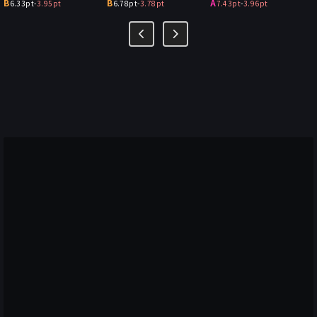
B
B
A
6.33pt
-
3.95pt
6.78pt
-
3.78pt
7.43pt
-
3.96pt