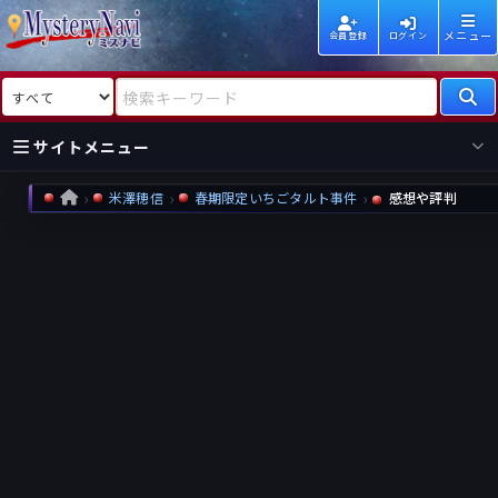
メニュー
会員登録
ログイン
検索対象
検索キーワード
サイトメニュー
米澤穂信
春期限定いちごタルト事件
感想や評判
HOME
国内
海外
新着
新刊
作家
作家
レビュー
情報
国内
海外
受賞
新刊
ランキング
ランキング
作品
文庫
本日話題
情報
シリーズ
新刊
作品
まとめ
作品
高評価
近況話題
タグ
ランダム表示
要望
作品
一覧