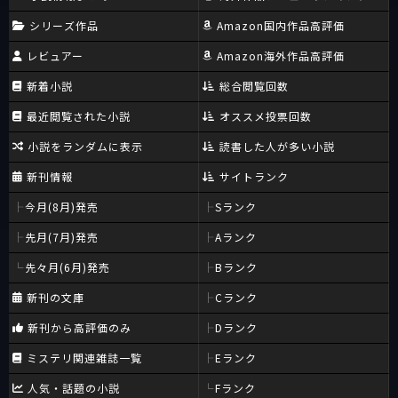
シリーズ作品
Amazon国内作品高評価
レビュアー
Amazon海外作品高評価
新着小説
総合閲覧回数
最近閲覧された小説
オススメ投票回数
小説をランダムに表示
読書した人が多い小説
新刊情報
サイトランク
今月(8月)発売
Sランク
先月(7月)発売
Aランク
先々月(6月)発売
Bランク
新刊の文庫
Cランク
新刊から高評価のみ
Dランク
ミステリ関連雑誌一覧
Eランク
人気・話題の小説
Fランク