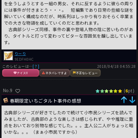
を全うしようとする一組の男女、それに反するように彼らの周り
には事件が付きまとう・・・。 短編集であり日常の些細な謎を
解いていく構成なのだが、時系列はしっかり有りおそらく卒業ま
での大きな物語を成していくのだと思われます。
古典部シリーズ同様、事件の裏や登場人物の陰に苦いものがあ
り、タイトルと打って変わってビターな雰囲気を醸し出していま
す。
りーり
9EDFH0HC
このレビューは…
[？]
2018/04/18 04:55:28
ナイス!!
ネタバレですよ
不正なレビュー
No.9
(
pt)
6
春期限定いちごタルト事件の感想
古典部シリーズが好きでしたので続けて小市民シリーズを読んで
みましたが、古典部のような楽しさは感じられず、やや推理に重
点をおいており別物な感じでした。。。主人公二人がちょっと暗
いかな。。。（まぁ小市民ですから）