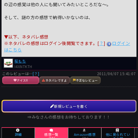
の辺の感覚は他の人にも聞いてみたいところだな～。
そして、謎の方の感想で納得いかないのは、
▼以下、ネタバレ感想
※ネタバレの感想はログイン後閲覧できます。[
？
]
ログイン
はこちら
桜もち
I4XNTKTH
このレビューは…
[？]
2011/06/07 15:41:07
ナイス!!
ネタバレですよ
不正なレビュー
新規レビューを書く
⇒みなさんの感想をお待ちしております！！
詳細
感想一覧
Amazon感想
他に見られてい