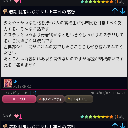
1
No.7
(
pt)
8
春期限定いちごタルト事件の感想
少々やっかいな性格を持つ2人の高校生が小市民を目指すべく努
力する、そんなお話です
ミステリというより青春物かなと思いきやしっかりミステリして
るから米澤さんは流石です
古典部シリーズがお好みの方でしたらこちらもぜひ読んでみてく
ださい
あとこれは内容にはあまり関係ないのですが解説が結構酷いです
見るに堪えません
LN
XL1SRHRZ
このレビューは…
[？]
2014/02/02 18:47:26
ナイス!!
ネタバレですよ
不正なレビュー
1
No.6
(
pt)
8
春期限定いちごタルト事件の感想