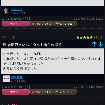
フレディ
3M4Y9ZHL
このレビューは…
[？]
2014/05/10 16:31:01
ナイス!!
ネタバレですよ
不正なレビュー
No.8
(
pt)
5
春期限定いちごタルト事件の感想
小市民シリーズの一作目。
古典部シリーズと同様で登場人物のキャラが濃いので、慣れるま
で少し時間がかかりました。
内容はごく普通でした。
歌舞伎蝶
LMC3R9P9
このレビューは…
[？]
2014/03/17 02:56:13
ナイス!!
ネタバレですよ
不正なレビュー