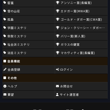
密室
アンソニー賞(長編賞)
雪の山荘
エドガー賞(MWA賞)
孤島
ゴールド・ダガー賞(CWA賞)
学園ミステリ
ジョン・クリーシー・ダガー賞(CW
倒叙ミステリ
バリー賞(新人賞)
社会派ミステリ
ガラスの鍵賞
法廷ミステリ
マカヴィティ賞(長編賞)
会員機能
会員登録
ログイン
その他
ヘルプ
お問合せ
要望
サイト運営者