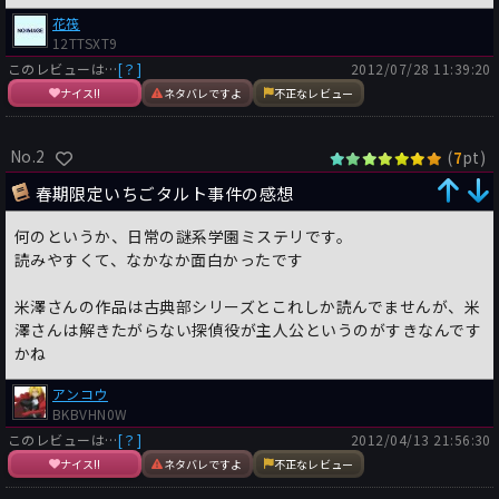
花筏
12TTSXT9
このレビューは…
[？]
2012/07/28 11:39:20
ナイス!!
ネタバレですよ
不正なレビュー
No.2
(
pt)
7
春期限定いちごタルト事件の感想
何のというか、日常の謎系学園ミステリです。
読みやすくて、なかなか面白かったです
米澤さんの作品は古典部シリーズとこれしか読んでませんが、米
澤さんは解きたがらない探偵役が主人公というのがすきなんです
かね
アンコウ
BKBVHN0W
このレビューは…
[？]
2012/04/13 21:56:30
ナイス!!
ネタバレですよ
不正なレビュー