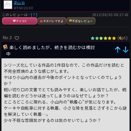
梁山泊
MTNH2G0O
このレビューは…
[？]
2013/06/03 08:27:41
ナイス!!
ネタバレですよ
不正なレビュー
No.3
(
pt)
6
楽しく読めましたが、続きを読むかは検討
中
シリーズ化している作品の1作目なので、この作品だけを読むと
不完全燃焼のような感じがします。
やはり小山内の過去が今後のポイントとなっていくのでしょう
か？
軽い切り口の文書でとても読みやすく、楽しいお話でしたが、続
編を読むかどうかは迷ってしまうのはなぜでしょうか？
ところどころに現れる、小山内の”執着心”が気になります。
ケーキや自転車に対する執着、小さな隙を見落とさずそこから謎
を解決していく執着…。
少々不穏な雰囲気がするのは気のせいでしょうか？