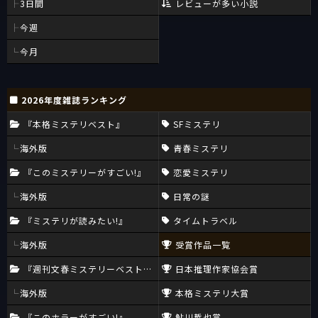
3日間
レビューが多い小説
今週
今月
2026年度雑誌ランキング
『本格ミステリベスト』
SFミステリ
海外版
青春ミステリ
『このミステリーがすごい!』
恋愛ミステリ
海外版
日常の謎
『ミステリが読みたい!』
タイムトラベル
海外版
受賞作品一覧
『週刊文春ミステリーベスト10』
日本推理作家協会賞
海外版
本格ミステリ大賞
『このホラーがすごい!』
鮎川哲也賞