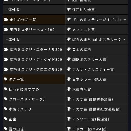
海外版
江戸川乱歩賞
まとめ作品一覧
『このミステリーがすごい!』大賞
東西ミステリーベスト100
メフィスト賞
海外版
ばらのまち福山ミステリー文学新
本格ミステリ・エターナル300
黄金の本格
本格ミステリ・ディケイド300
翻訳ミステリー大賞
本格ミステリ・クロニクル300
アガサ・クリスティー賞
タグ一覧
日本ホラー小説大賞
初心者におすすめ
大藪春彦賞
クローズド・サークル
アガサ賞(最優秀長篇賞)
本格ミステリ
アガサ賞(最優秀処女長篇賞)
密室
アンソニー賞(長編賞)
雪の山荘
エドガー賞(MWA賞)