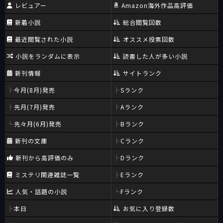
レビュアー
Amazon海外作品高評価
新着小説
総合閲覧回数
最近閲覧された小説
オススメ投票回数
小説をランダムに表示
読書した人が多い小説
新刊情報
サイトランク
今月(8月)発売
Sランク
先月(7月)発売
Aランク
先々月(6月)発売
Bランク
新刊の文庫
Cランク
新刊から高評価のみ
Dランク
ミステリ関連雑誌一覧
Eランク
人気・話題の小説
Fランク
本日
お気に入り登録数