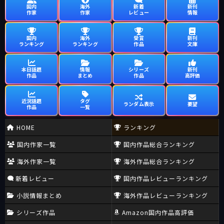
国内
海外
新着
新刊
作家
作家
レビュー
情報
国内
海外
受賞
新刊
ランキング
ランキング
作品
文庫
本日話題
情報
シリーズ
新刊
作品
まとめ
作品
高評価
近況話題
タグ
ランダム表示
要望
作品
一覧
HOME
ランキング
国内作家一覧
国内作品総合ランキング
海外作家一覧
海外作品総合ランキング
新着レビュー
国内作品レビューランキング
小説情報まとめ
海外作品レビューランキング
シリーズ作品
Amazon国内作品高評価