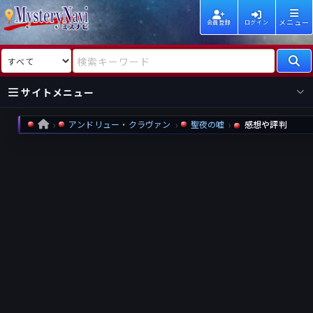
メニュー
会員登録
ログイン
検索対象
検索キーワード
サイトメニュー
アンドリュー・クラヴァン
聖夜の嘘
感想や評判
HOME
国内
海外
新着
新刊
作家
作家
レビュー
情報
国内
海外
受賞
新刊
ランキング
ランキング
作品
文庫
本日話題
情報
シリーズ
新刊
作品
まとめ
作品
高評価
近況話題
タグ
ランダム表示
要望
作品
一覧