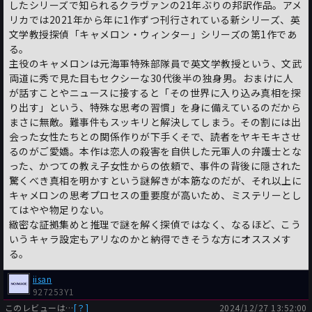
したシリーズで知られるクラヴァンの21年ぶりの邦訳作品。アメ
リカでは2021年から年に1作ずつ刊行されている新シリーズ、英
文学教授探偵「キャメロン・ウィンター」シリーズの第1作であ
る。
主役のキャメロンは元海軍特殊部隊員で英文学教授という、文武
両道に秀で見た目もセクシーな30代後半の独身男。おまけに人
が話すことやニュースに接すると「その世界に入り込み真相を探
り出す」という、特殊な思考の習慣」を身に備えているのだから
まさに無敵。難事件もスッキリと解決してしまう。その割には出
会った女性たちとの関係作りが下手くそで、読者をヤキモキさせ
るのがご愛嬌。本作は恋人の殺害を自供した元軍人の弁護士とな
った、かつての教え子女性からの依頼で、事件の背後に隠された
驚くべき真相を明かすという謎解きが本筋なのだが、それ以上に
キャメロンの思考プロセスの重要度が高いため、ミステリーとし
てはやや物足りない。
緻密な証拠集めと推理で謎を解く探偵ではなく、なるほど、こう
いうキャラ設定もアリなのかと納得できそうな方にオススメす
る。
iisan
927253Y1
このレビューは…
[？]
2024/12/27 13:52:00