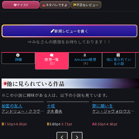
ナイス!!
ネタバレですよ
不正なレビュー
新規レビューを書く
⇒みなさんの感想をお待ちしております！！
詳細
感想一覧
Amazon感想
他に見られてい
(1)
(4)
る小説
他に見られている作品
※この小説に興味がある人は、以下の小説も見ています。
秘密の友人
十戒
罪に願いを
アンドリュー・クラヴァン
夕木春央
ケン・ジャヴォロウスキー
B
B
A
7.50pt
-
4.00pt
5.80pt
-
3.73pt
8.50pt
-
4.60pt