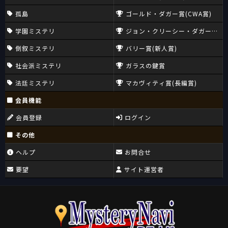
孤島
ゴールド・ダガー賞(CWA賞)
学園ミステリ
ジョン・クリーシー・ダガー賞(CW
倒叙ミステリ
バリー賞(新人賞)
社会派ミステリ
ガラスの鍵賞
法廷ミステリ
マカヴィティ賞(長編賞)
会員機能
会員登録
ログイン
その他
ヘルプ
お問合せ
要望
サイト運営者