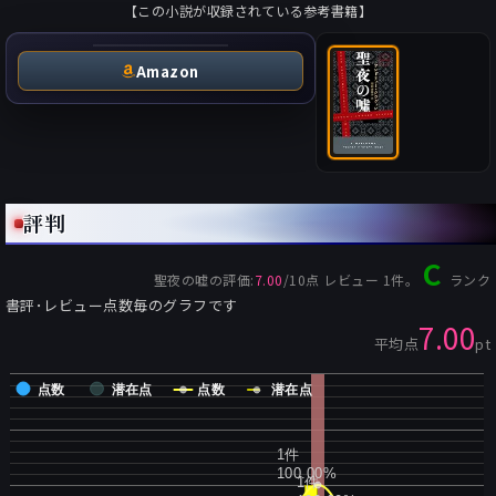
【この小説が収録されている参考書籍】
Amazon
評判
C
聖夜の嘘
の評価:
7.00
/
10
点 レビュー
1
件。
ランク
書評･レビュー点数毎のグラフです
7.00
平均点
pt
点数
潜在点
点数
潜在点
1件
100.00%
1件