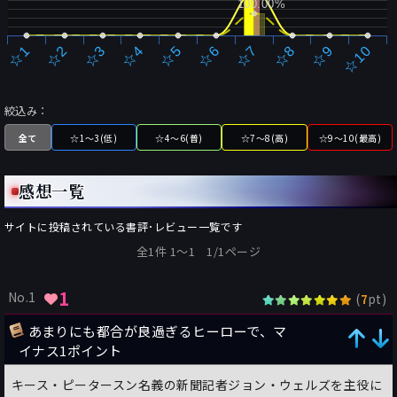
100.00%
☆2
☆7
☆3
☆8
☆4
☆9
☆5
☆10
☆1
☆6
絞込み：
全て
☆1～3(低)
☆4～6(普)
☆7～8(高)
☆9～10(最高)
感想一覧
サイトに投稿されている書評･レビュー一覧です
全1件 1〜1 1/1ページ
1
No.1
(
pt)
7
あまりにも都合が良過ぎるヒーローで、マ
イナス1ポイント
キース・ピータースン名義の新聞記者ジョン・ウェルズを主役に