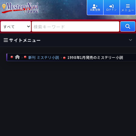
メニュー
会員登録
ログイン
検索対象
検索キーワード
サイトメニュー
国内
海外
新着
新刊
新刊 ミステリ小説
1998年1月発売のミステリー小説
HOME
作家
作家
レビュー
情報
国内
海外
受賞
新刊
ランキング
ランキング
作品
文庫
本日話題
情報
シリーズ
新刊
作品
まとめ
作品
高評価
近況話題
タグ
ランダム表示
要望
作品
一覧