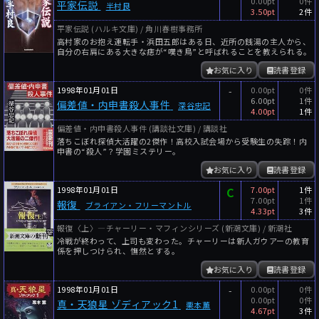
0.00pt
0件
平家伝説
半村良
3.50pt
2件
平家伝説 (ハルキ文庫) / 角川春樹事務所
高村家のお抱え運転手・浜田五郎はある日、近所の銭湯の主人から、
自分の右肩にある大きな痣が“嘆き鳥”と呼ばれることを教えられる。
お気に入り
読書登録
1998年01月01日
-
0.00pt
0件
6.00pt
1件
偏差値・内申書殺人事件
深谷忠記
4.00pt
1件
偏差値・内申書殺人事件 (講談社文庫) / 講談社
落ちこぼれ探偵大活躍の2傑作！高校入試会場から受験生の失踪！内
申書の“殺人”？学園ミステリー。
お気に入り
読書登録
1998年01月01日
C
7.00pt
1件
7.00pt
1件
報復
ブライアン・フリーマントル
4.33pt
3件
報復〈上〉―チャーリー・マフィンシリーズ (新潮文庫) / 新潮社
冷戦が終わって、上司も変わった。チャーリーは新人ガウアーの教育
係を押しつけられ、憮然とする。
お気に入り
読書登録
1998年01月01日
-
0.00pt
0件
0.00pt
0件
真・天狼星 ゾディアック1
栗本薫
4.67pt
3件