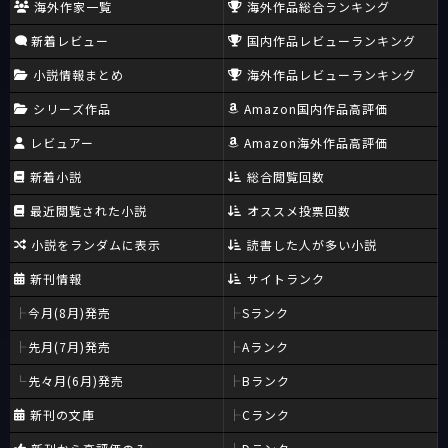
海外作家一覧
海外作品総合ランキング
新着レビュー
国内作品レビューランキング
小説情報まとめ
海外作品レビューランキング
シリーズ作品
Amazon国内作品高評価
レビュアー
Amazon海外作品高評価
新着小説
総合閲覧回数
最近閲覧された小説
オススメ投票回数
小説をランダムに表示
読書した人が多い小説
新刊情報
サイトランク
今月(8月)発売
Sランク
先月(7月)発売
Aランク
先々月(6月)発売
Bランク
新刊の文庫
Cランク