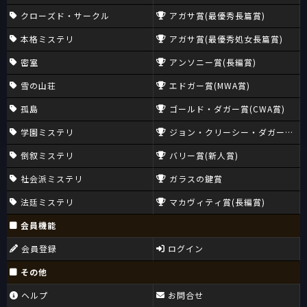
クローズド・サークル
アガサ賞(最優秀長篇賞)
本格ミステリ
アガサ賞(最優秀処女長篇賞)
密室
アンソニー賞(長編賞)
雪の山荘
エドガー賞(MWA賞)
孤島
ゴールド・ダガー賞(CWA賞)
学園ミステリ
ジョン・クリーシー・ダガー賞(CW
倒叙ミステリ
バリー賞(新人賞)
社会派ミステリ
ガラスの鍵賞
法廷ミステリ
マカヴィティ賞(長編賞)
会員機能
会員登録
ログイン
その他
ヘルプ
お問合せ