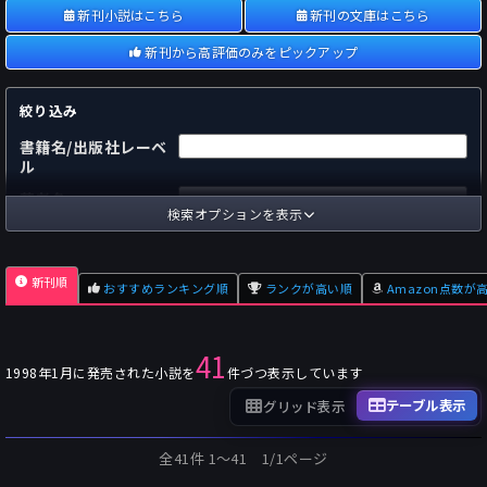
新刊小説はこちら
新刊の文庫はこちら
新刊から高評価のみをピックアップ
絞り込み
書籍名/出版社レーベ
ル
著者名
検索オプションを表示
国内
海外
あらすじ
新刊順
おすすめランキング順
ランクが高い順
Amazon点数が
出版社
～
pp.
ページ数
41
単行本
文庫本
フォーマット
1998年1月に発売された小説を
件づつ表示しています
～
Pt
オスダメ点数
テーブル表示
グリッド表示
～
Pt
潜在点数
全41件 1〜41 1/1ページ
～
Pt
Amazon点数