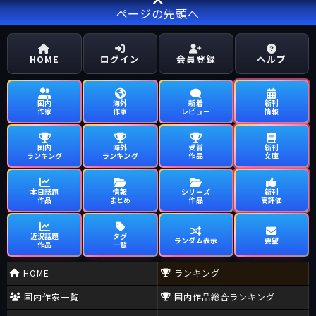
ページの先頭へ
HOME
ログイン
会員登録
ヘルプ
国内
海外
新着
新刊
作家
作家
レビュー
情報
国内
海外
受賞
新刊
ランキング
ランキング
作品
文庫
本日話題
情報
シリーズ
新刊
作品
まとめ
作品
高評価
近況話題
タグ
ランダム表示
要望
作品
一覧
HOME
ランキング
国内作家一覧
国内作品総合ランキング