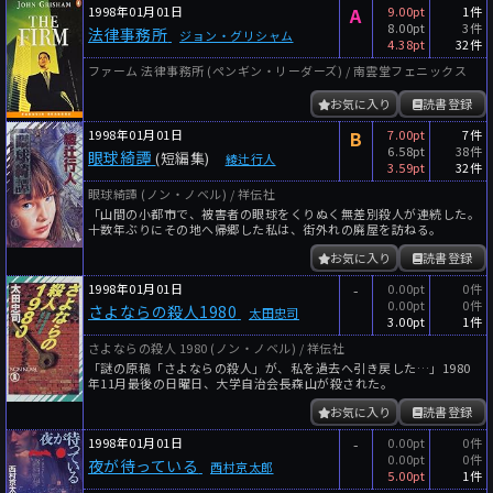
1998年01月01日
A
9.00pt
1件
8.00pt
3件
法律事務所
ジョン・グリシャム
4.38pt
32件
ファーム 法律事務所 (ペンギン・リーダーズ) / 南雲堂フェニックス
お気に入り
読書登録
1998年01月01日
B
7.00pt
7件
6.58pt
38件
眼球綺譚
(短編集)
綾辻行人
3.59pt
32件
眼球綺譚 (ノン・ノベル) / 祥伝社
「山間の小都市で、被害者の眼球をくりぬく無差別殺人が連続した。
十数年ぶりにその地へ帰郷した私は、街外れの廃屋を訪ねる。
お気に入り
読書登録
1998年01月01日
-
0.00pt
0件
0.00pt
0件
さよならの殺人1980
太田忠司
3.00pt
1件
さよならの殺人 1980 (ノン・ノベル) / 祥伝社
「謎の原稿「さよならの殺人」が、私を過去へ引き戻した…」1980
年11月最後の日曜日、大学自治会長森山が殺された。
お気に入り
読書登録
1998年01月01日
-
0.00pt
0件
0.00pt
0件
夜が待っている
西村京太郎
5.00pt
1件