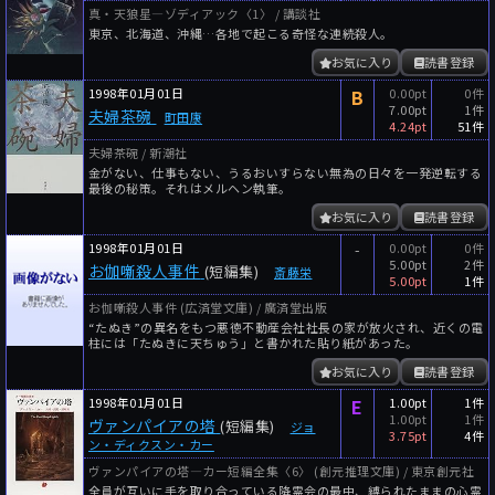
真・天狼星―ゾディアック〈1〉 / 講談社
東京、北海道、沖縄…各地で起こる奇怪な連続殺人。
お気に入り
読書登録
1998年01月01日
B
0.00pt
0件
7.00pt
1件
夫婦茶碗
町田康
4.24pt
51件
夫婦茶碗 / 新潮社
金がない、仕事もない、うるおいすらない無為の日々を一発逆転する
最後の秘策。それはメルヘン執筆。
お気に入り
読書登録
1998年01月01日
-
0.00pt
0件
5.00pt
2件
お伽噺殺人事件
(短編集)
斎藤栄
5.00pt
1件
お伽噺殺人事件 (広済堂文庫) / 廣済堂出版
“たぬき”の異名をもつ悪徳不動産会社社長の家が放火され、近くの電
柱には「たぬきに天ちゅう」と書かれた貼り紙があった。
お気に入り
読書登録
1998年01月01日
E
1.00pt
1件
1.00pt
1件
ヴァンパイアの塔
(短編集)
ジョ
3.75pt
4件
ン・ディクスン・カー
ヴァンパイアの塔―カー短編全集〈6〉 (創元推理文庫) / 東京創元社
全員が互いに手を取り合っている降霊会の最中、縛られたままの心霊