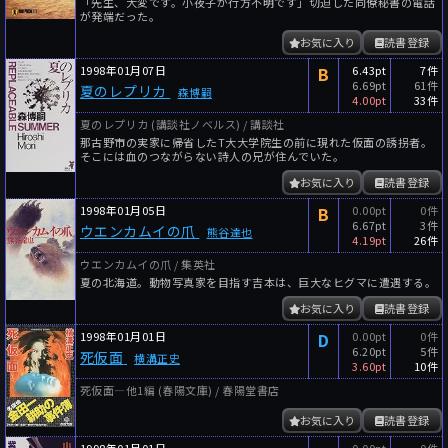
「先生、大変です。小夜子が行方不明です」切迫した同僚秘書の電話
が発端だった。
お気に入り
読書登録
1998年01月07日
B
6.43pt
7件
6.69pt
61件
夏のレプリカ
森博嗣
4.00pt
33件
夏のレプリカ (講談社ノベルス) / 講談社
那古野市の実家に帰省したT大大学院生の前に現れた仮面の誘拐者。
そこには血のつながらない詩人の兄が住んでいた。
お気に入り
読書登録
1998年01月05日
B
0.00pt
0件
6.67pt
3件
ウエンカムイの爪
熊谷達也
4.19pt
26件
ウエンカムイの爪 / 集英社
夏の北海道。動物写真家を目指す吉本は、巨大なヒグマに遭遇する。
お気に入り
読書登録
1998年01月01日
D
0.00pt
0件
6.20pt
5件
死仮面
横溝正史
3.60pt
10件
死仮面―他1編 (春陽文庫) / 春陽堂書店
お気に入り
読書登録