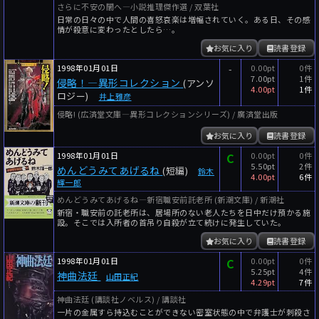
さらに不安の闇へ―小説推理傑作選 / 双葉社
日常の日々の中で人間の喜怒哀楽は増幅されていく。ある日、その感
情が殺意に変わったとしたら…。
お気に入り
読書登録
1998年01月01日
-
0.00pt
0件
7.00pt
1件
侵略！―異形コレクション
(アンソ
4.00pt
1件
ロジー)
井上雅彦
侵略! (広済堂文庫―異形コレクションシリーズ) / 廣済堂出版
お気に入り
読書登録
1998年01月01日
C
0.00pt
0件
5.50pt
2件
めんどうみてあげるね
(短編)
鈴木
4.00pt
6件
輝一郎
めんどうみてあげるね―新宿職安前託老所 (新潮文庫) / 新潮社
新宿・職安前の託老所は、居場所のない老人たちを日中だけ預かる施
設。そこでは入所者の首吊り自殺が立て続けに発生していた。
お気に入り
読書登録
1998年01月01日
C
0.00pt
0件
5.25pt
4件
神曲法廷
山田正紀
4.29pt
7件
神曲法廷 (講談社ノベルス) / 講談社
一片の金属すら持込むことができない密室状態の中で弁護士が刺殺さ