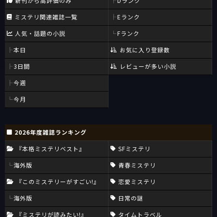
新刊から高評価のみ
Dランク
ミステリ関連雑誌一覧
Eランク
人気・話題の小説
Fランク
本日
お気に入り登録数
3日間
レビューが多い小説
今週
今月
2026年度雑誌ランキング
『本格ミステリベスト』
SFミステリ
海外版
青春ミステリ
『このミステリーがすごい!』
恋愛ミステリ
海外版
日常の謎
『ミステリが読みたい!』
タイムトラベル