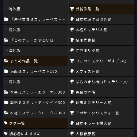
海外版
受賞作品一覧
『週刊文春ミステリーベスト10』
日本推理作家協会賞
海外版
本格ミステリ大賞
『このホラーがすごい!』
鮎川哲也賞
海外版
江戸川乱歩賞
まとめ作品一覧
『このミステリーがすごい!』大賞
東西ミステリーベスト100
メフィスト賞
海外版
ばらのまち福山ミステリー文学新
本格ミステリ・エターナル300
黄金の本格
本格ミステリ・ディケイド300
翻訳ミステリー大賞
本格ミステリ・クロニクル300
アガサ・クリスティー賞
タグ一覧
日本ホラー小説大賞
初心者におすすめ
大藪春彦賞