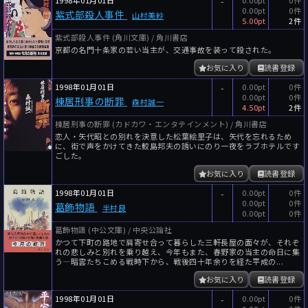
1998年01月01日
-
0.00pt
0件
0.00pt
0件
紫式部殺人事件
山村美紗
5.00pt
2件
紫式部殺人事件 (角川文庫) / 角川書店
京都の名門十条家の若い当主が、交通事故を装って殺された。
お気に入り
読書登録
1998年01月01日
-
0.00pt
0件
0.00pt
0件
棟居刑事の断罪
森村誠一
4.50pt
2件
棟居刑事の断罪 (カドカワ・エンタテインメント) / 角川書店
恋人・矢代昭との別れを決意した松葉絵里子は、矢代を忘れるため
に、街で声をかけてきた鮫島邦夫の誘いにのり一夜をラブホテルです
ごした。
お気に入り
読書登録
1998年01月01日
-
0.00pt
0件
0.00pt
0件
葛飾物語
半村良
0.00pt
0件
葛飾物語 (中公文庫) / 中央公論社
かつて下町の路地で肩寄せ合って暮らした三軒長屋の面々が、それぞ
れの悲しみと別れを乗り越え、今年もまた、春野家の当主の命日に集
う―暗雲たちこめる戦時下から、戦後四十年余りを経た平成の...
お気に入り
読書登録
1998年01月01日
-
0.00pt
0件