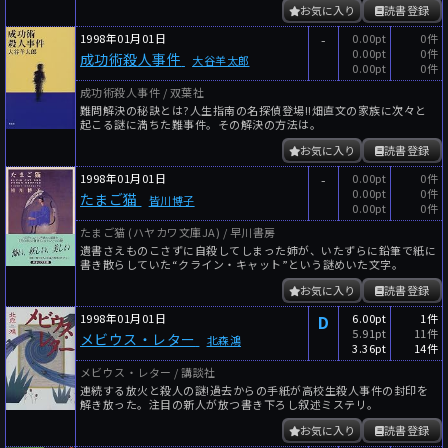
お気に入り
読書登録
1998年01月01日
-
0.00pt
0件
0.00pt
0件
成功術殺人事件
大谷羊太郎
0.00pt
0件
成功術殺人事件 / 双葉社
難問解決の秘訣とは?人生指南の名探偵登場!!畑直文の家族に次々と
起こる謎に満ちた難事件。その解決の方法は。
お気に入り
読書登録
1998年01月01日
-
0.00pt
0件
0.00pt
0件
たまご猫
皆川博子
0.00pt
0件
たまご猫 (ハヤカワ文庫JA) / 早川書房
遺書さえものこさずに自殺してしまった姉が、いたずらに鉛筆で紙に
書き散らしていた“クライン・キャット”という謎めいた文字。
お気に入り
読書登録
1998年01月01日
D
6.00pt
1件
5.91pt
11件
メビウス・レター
北森鴻
3.36pt
14件
メビウス・レター / 講談社
連続する放火と殺人の謎!過去からの手紙が高校生殺人事件の封印を
解き放った。注目の新人が放つ書き下ろし叙述ミステリ。
お気に入り
読書登録