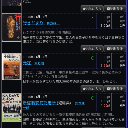
れた。
お気に入り
読書登録
1998年01月01日
-
0.00pt
0件
0.00pt
0件
行きどまり
北方謙三
3.00pt
1件
行きどまり (徳間文庫) / 徳間書店
新井安彦は法学部の苦学生。恋人の由美子は外車を乗り回す金持ちの
娘だが、女に奢られるのは嫌いだ。
お気に入り
読書登録
1998年01月01日
C
0.00pt
0件
0.00pt
0件
元寇
伴野朗
3.56pt
9件
三国志、元寇、始皇帝…中国覇権の歴史読本―史実に裏の必然あり
(プレイブックス) / 青春出版社
日本人が知らずにいた悠久3000年の歴史の謎をいま、ひもとく。
お気に入り
読書登録
1998年01月01日
C
0.00pt
0件
7.00pt
1件
新宿職安前託老所
(短編集)
鈴木輝
4.00pt
6件
一郎
めんどうみてあげるね―新宿職安前託老所 (新潮文庫) / 新潮社
新宿・職安前の託老所は、居場所のない老人たちを日中だけ預かる施
設。そこでは入所者の首吊り自殺が立て続けに発生していた。