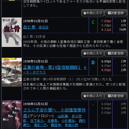
女性戦闘機パイロットであるファーネス少佐のいる予備役部隊に赴任
してきた。
お気に入り
読書登録
1998年01月01日
C
7.00pt
1件
5.38pt
8件
血と骨
梁石日
4.12pt
74件
血と骨 / 幻冬舎
1930年頃、大阪の朝鮮人密集地域の蒲鉾工場・東邦産業で働く金俊
平は、その巨漢と凶暴な性格で極道からも恐れられていた。
お気に入り
読書登録
1998年01月01日
D
6.00pt
1件
6.00pt
1件
正義の雷鳴―第14空母戦闘群1
キ
4.00pt
2件
ース・ダグラス
正義の雷鳴―第14空母戦闘群〈1〉 (光人社NF文庫) / 光人社
日本海の公海上で米情報収集艦が北朝鮮に拿捕された。次つぎに射殺
されてゆく人質の乗組員たち。
お気に入り
読書登録
1998年01月01日
-
0.00pt
0件
0.00pt
0件
さらに不安の闇へ 小説推理傑作
0.00pt
0件
選
(アンソロジー)
山前譲
、
赤川次
郎
、
日下圭介
、
天藤真
、
小杉健治
、
西村
寿行
、
清水一行
、
勝目梓
、
多岐川恭