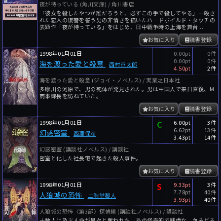
夜が待っている (角川文庫) / 角川書店
「彼女を殺したやつが誰だろうと、必ずこの手で殺してやる」―殺さ
れた恋人の復讐を誓う男の非情さを描いたハードボイルド・タッチの
表題作「夜が待っている」をはじめ、日中戦争時の上海を舞台...
お気に入り
読書登録
1998年01月01日
-
0.00pt
0件
0.00pt
0件
海を渡った愛と殺意
西村京太郎
4.50pt
2件
海を渡った愛と殺意 (ジョイ・ノベルス) / 実業之日本社
多摩川の河原で、男の死体が発見された。男は中国人で来日直後、M
商事課長を訪ねていた。
お気に入り
読書登録
1998年01月01日
C
6.00pt
3件
6.62pt
13件
幻惑密室
西澤保彦
3.43pt
14件
幻惑密室 (講談社ノベルス) / 講談社
密室と化した社長宅で起きた殺人事件。
お気に入り
読書登録
1998年01月01日
S
9.33pt
3件
7.78pt
40件
人狼城の恐怖
二階堂黎人
3.93pt
40件
人狼城の恐怖〈第3部〉探偵編 (講談社ノベルス) / 講談社
十数人に及ぶ人命が易々と奪われた、あの怪奇的で残虐な、血みどろ