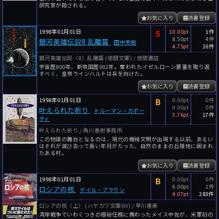
研究家が殺される。
お気に入り
読書登録
1998年01月01日
S
10.00pt
1件
8.50pt
4件
銀河英雄伝説8 乱離篇
田中芳樹
4.75pt
16件
銀河英雄伝説〈8〉乱離篇 (徳間文庫) / 徳間書店
宇宙歴800年、新帝国歴002年。奪われたイゼルローン要塞を取り返
すべく、皇帝ラインハルトは兵を向けた。
お気に入り
読書登録
1998年01月01日
B
0.00pt
0件
0.00pt
0件
叶えられた祈り
トルーマン・カポー
3.76pt
17件
ティ
叶えられた祈り / 角川春樹事務所
この物語の舞台となるのは、現代の機械文明が出現する以前、あるい
はそれが滅び去って長い年月がたった、自然のままの丘陵地に囲まれ
たある村。
お気に入り
読書登録
1998年01月01日
B
0.00pt
0件
6.00pt
1件
ロシアの核
デイル・ブラウン
4.07pt
283件
ロシアの核〈上〉 (ハヤカワ文庫NV) / 早川書房
湾岸戦争でいわくつきの極秘任務に携わったメイス中佐が、米軍初の