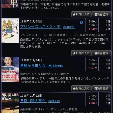
休職中の刑事、本間俊介は遠縁の男性に頼まれて彼の婚約者、関根彰
子の行方を捜すことになった。
お気に入り
読書登録
1998年01月20日
D
6.00pt
1件
6.00pt
2件
プリンセスはご・入・学
赤川次郎
4.50pt
2件
プリンセスはご・入・学 (南条姉妹シリーズ) (集英社文庫) / 集英社
南条家の星(プリンセス)、サッちゃん(幸子)が、名門四ツ葉学園小学
校にご・入・学!母・麗子や、その双子の妹・美知をはじめ、南条一
家はお祭り気分。
お気に入り
読書登録
1998年01月14日
-
0.00pt
0件
0.00pt
0件
倉敷から来た女
西村京太郎
3.67pt
3件
倉敷から来た女 (講談社文庫) / 講談社
早朝の東京Nホテル、中庭で女の刺殺体が発見される。バッグに一千
万円の遺産分与を伝える手紙を残して。
お気に入り
読書登録
1998年01月12日
-
0.00pt
0件
0.00pt
0件
長良川殺人事件
梓林太郎
4.00pt
1件
長良川殺人事件 (ノン・ポシェット) / 祥伝社