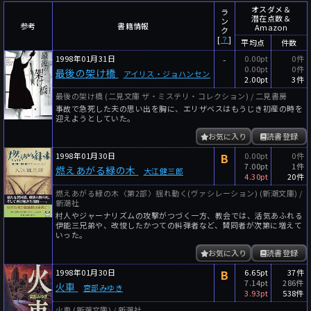
～
件
レビュー数
オスダメ＆
ラ
潜在点数＆
ン
参考
書籍情報
Amazon
～
人
読者数
ク
[
？
]
平均点
件数
年代
1998年01月31日
-
0.00pt
0件
0.00pt
0件
最後の架け橋
アイリス・ジョハンセン
年代と月の範囲
先月以降
今月以降
2.00pt
3件
最後の架け橋 (二見文庫 ザ・ミステリ・コレクション) / 二見書房
年
月
事故で急死した夫の思い出を胸に、エリザベスはもうじき初産の時を
～
迎えようとしていた。
年
月
お気に入り
読書登録
1998年01月30日
B
0.00pt
0件
細かく検索
7.00pt
1件
燃えあがる緑の木
大江健三郎
4.30pt
20件
絞り込みリセット
燃えあがる緑の木〈第2部〉揺れ動く(ヴァシレーション) (新潮文庫) /
新潮社
村人やジャーナリズムの攻撃がつづく一方、教会では、活気あふれる
伊能三兄弟や、改悛したかつての糾弾者など、賛同者が次第に増えて
いった。
お気に入り
読書登録
1998年01月30日
B
6.65pt
37件
7.14pt
286件
火車
宮部みゆき
3.93pt
538件
火車 (新潮文庫) / 新潮社