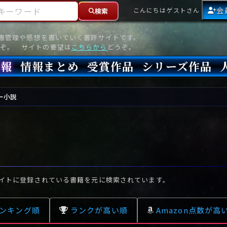
ーワード
会
こんにちはゲストさん
検索
読書管理や感想を書いていく書評サイトです。
ぞ。 サイトの要望は
こちらから
どうぞ。
情報
情報まとめ
受賞作品
シリーズ作品
情報
新刊
高評価
8月)発売
7月)発売
(6月)発売
『本格ミステリベスト』2026年版
『本格ミステリベスト』(海外)
『このミステリーがすごい!』2026年版
『このミステリーがすごい!』(海外)
『ミステリが読みたい!』2026年版
『ミステリが読みたい!』(海外)
『週刊文春ミステリーベスト10』2025年版
『週刊文春ミステリーベスト10』(海外)
本格ミステリ・エターナル300
本格ミステリ・ディケイド300
本格ミステリ・クロニクル300
ミステリー・リーグ
東西ミステリーベスト100 2012年版(国内)
東西ミステリーベスト100 2012年版(海外)
日本推理作家協会賞
本格ミステリ大賞
鮎川哲也賞
横溝正史ミステリ大賞
江戸川乱歩賞
メフィスト賞
『このミステリーがすごい!』大賞
アンソニー賞(長編賞)
エドガー賞(MWA賞)
ゴールド・ダガー賞(CWA賞)
バリー賞(長編賞)
ガラスの鍵賞
その他をもっとみる
その他をもっとみる
ー小説
イトに登録されている書籍を元に検索されています。
ンキング順
ランクが高い順
Amazon点数が高