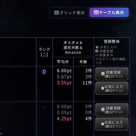
テーブル表示
グリッド表示
登録関係
オスダメ＆
潜在点数＆
:お気に入り
ランク
:読書登録
Amazon
[
？
]
:読書済み
※ログイン後の機能
平均点
件数
です
D
6.00pt
2件
読書登録
5.67pt
3件
(要ログイン)
3.55pt
11件
お気に入り
(要ログイン)
0.00pt
0件
-
読書登録
0.00pt
0件
(要ログイン)
4.25pt
4件
お気に入り
(要ログイン)
か。