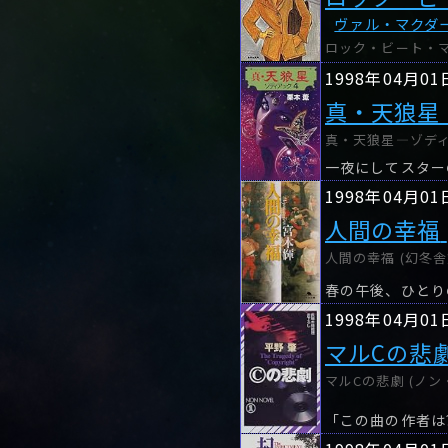
ヴァル・マクダ
ロック・ビート・マ
1998年04月01
真・天狼星
真・天狼星―ゾディ
1998年04月01
人間の幸福
人間の幸福 (幻冬舎文
1998年04月01
マルCの悲
マルCの悲劇 (ノン