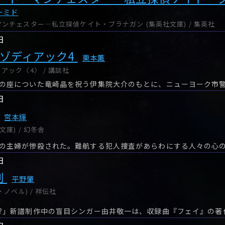
ーミド
ンチェスター―私立探偵ケイト・ブラナガン (集英社文庫) / 集英社
日
 ゾディアック4
栗本薫
アック〈4〉 / 講談社
日
宮本輝
庫) / 幻冬舎
日
劇
平野肇
・ノベル) / 祥伝社