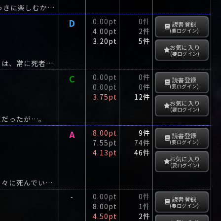
11の陳列室を埋めつくす謎とトリック。ベストセラー作家の犯罪コレクションをいっきに楽しむか、毎日通って眺めるか。
D
0.00pt
0件
読書登録
4.00pt
2件
(要ログイン)
3.20pt
5件
お気に入り
(要ログイン)
美しすぎて死神に狙われた室田春代の運命は美貌の元高校教師・室田春代のまわりには、常に死者の影がつきまとう。
C
0.00pt
0件
読書登録
0.00pt
0件
(要ログイン)
3.75pt
12件
お気に入り
(要ログイン)
紀だったが…。
A
8.00pt
9件
読書登録
7.55pt
74件
(要ログイン)
4.13pt
46件
お気に入り
(要ログイン)
電話の通じなくなった嵐の別荘地で起きた密室殺人。二つの隣り合わせの密室で、別々に死んでいた双子のごとき美人姉妹。
0.00pt
0件
-
読書登録
8.00pt
1件
(要ログイン)
4.50pt
2件