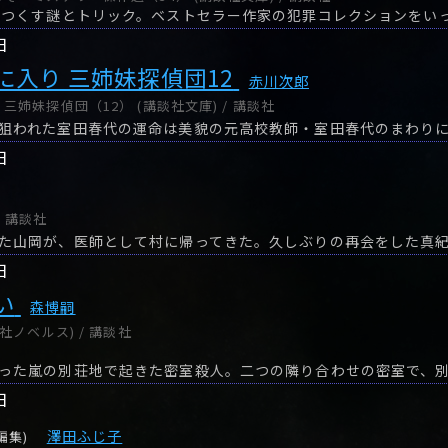
日
に入り 三姉妹探偵団12
赤川次郎
姉妹探偵団（12） (講談社文庫) / 講談社
日
/ 講談社
た山岡が、医師として村に帰ってきた。久しぶりの再会をした真
日
い
森博嗣
社ノベルス) / 講談社
日
澤田ふじ子
編集)