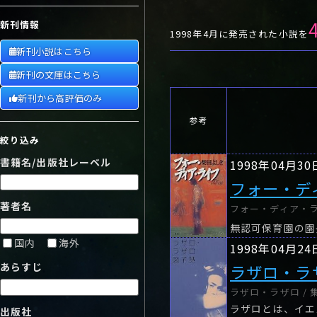
や行
や
ヤ行
ゆ
ヤ
よ
ユ
ヨ
新刊情報
ら行
ら
り
ラ行
る
ラ
れ
リ
ろ
ル
レ
ロ
1998年4月に発売された小説を
新刊小説はこちら
わ行
わ
ワ行
ワ
新刊の文庫はこちら
新刊から高評価のみ
参考
絞り込み
書籍名/出版社レーベル
1998年04月30
フォー・デ
著者名
フォー・ディア・ラ
無認可保育園の園
国内
海外
1998年04月24
あらすじ
ラザロ・ラ
ラザロ・ラザロ / 
ラザロとは、イエ
出版社