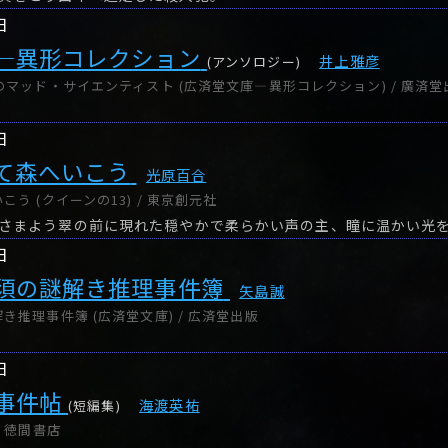
日
―異形コレクション
井上雅彦
(アンソロジー)
のマッド・サイエンティスト (広済堂文庫―異形コレクション) / 廣済堂
日
て森へいこう
光原百合
う (クイーンの13) / 東京創元社
日
須の謎解き推理事件簿
矢島誠
き推理事件簿 (広済堂文庫) / 広済堂出版
日
事件帖
海渡英祐
(短編集)
 徳間書店