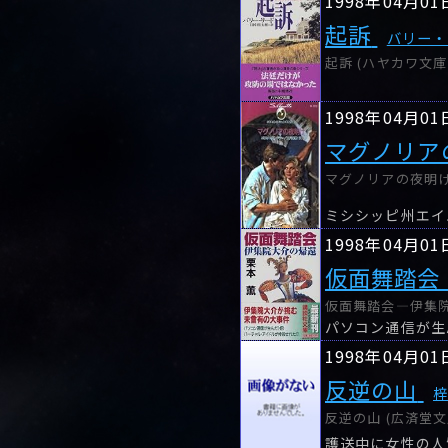
1998年04月01
起訴
バリー・
起訴 (ハヤカワ文庫 N
1998年04月01
マグノリア
マグノリアの夜明け
1998年04月01
仮面舞踏会
仮面舞踏会―伊集院大
1998年04月01
反逆の山
反逆の山 (広済堂文
護送中に女性の人