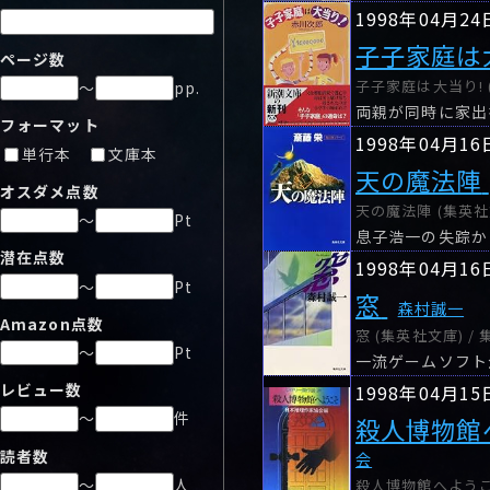
1998年04月24
子子家庭は
ページ数
子子家庭は大当り! (
～
pp.
フォーマット
1998年04月16
単行本
文庫本
天の魔法陣
オスダメ点数
天の魔法陣 (集英社文
～
Pt
潜在点数
1998年04月16
～
Pt
窓
森村誠一
Amazon点数
窓 (集英社文庫) /
～
Pt
レビュー数
1998年04月15
～
件
殺人博物館
読者数
会
～
人
殺人博物館へようこそ