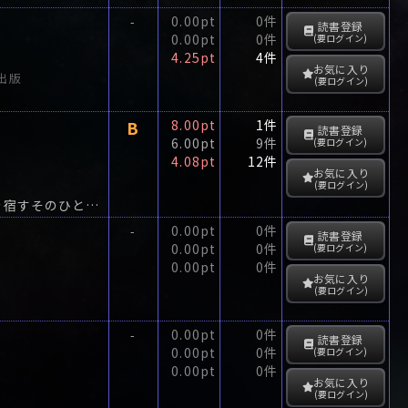
0.00pt
0件
-
読書登録
0.00pt
0件
(要ログイン)
4.25pt
4件
お気に入り
出版
(要ログイン)
B
8.00pt
1件
読書登録
6.00pt
9件
(要ログイン)
4.08pt
12件
お気に入り
(要ログイン)
時計を捜して森をさまよう翠の前に現れた穏やかで柔らかい声の主、瞳に温かい光を宿すそのひとは手触りの粗い「事実」という糸から美しい「真実」を織りあげる名人だった―。
0.00pt
0件
-
読書登録
0.00pt
0件
(要ログイン)
0.00pt
0件
お気に入り
(要ログイン)
0.00pt
0件
-
読書登録
0.00pt
0件
(要ログイン)
0.00pt
0件
お気に入り
(要ログイン)