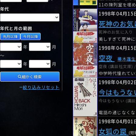
年代
1998年04月15
死神のお気
年代と月の範囲
死神のお気に入り 三
先月以降
今月以降
年
月
1998年04月15
～
空夜
帚木蓬生
年
月
空夜 (講談社文庫) 
中学時代憧れてい
細かく検索
1998年04月02
絞り込みリセット
今はもうな
今はもうない (講談
1998年04月01
女狐の罠
(短