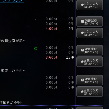
0.00pt
0件
お気に入り
(要ログイン)
0.00pt
0件
-
読書登録
0.00pt
0件
(要ログイン)
4.00pt
2件
お気に入り
(要ログイン)
一夜にしてスターの座についた竜崎晶を祝う伊集院大介のもとに、ニューヨーク市警の捜査官が訪れた。
C
0.00pt
0件
読書登録
0.00pt
0件
(要ログイン)
3.60pt
15件
お気に入り
(要ログイン)
春の午後、ひとりの主婦が惨殺された。難航する犯人捜査があらわにする人々の心の奥底にひそむ哀しみと、悦び。
0.00pt
0件
-
読書登録
0.00pt
0件
(要ログイン)
0.00pt
0件
お気に入り
(要ログイン)
「この曲の作者は?」新譜制作中の盲目シンガー由井敬一は、収録曲『フェイ』の著作権者が不明であることを知り、調査を開始した。やがて、かつて『フェイ』に関わった者が次々に不審の死を遂げ...
0.00pt
0件