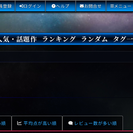
員登録
ログイン
ヘルプ
お問合せ
メニュー
人気・話題作
ランキング
ランダム
タグ
本日
3日間
今週
今月
最近閲覧された小説
国内総合ランキング
海外総合ランキング
Amazon国内作品高評価
Amazon海外作品高評価
国内作品高評価
海外作品高評価
閲覧回数
オススメ投票回数
読書した人が多い小説
サイトランク
Sランク
Aランク
Bランク
Cランク
Dランク
Eランク
Fランク
初心者におすすめ
クローズド・サー
本格ミステリ
青春ミステリ
学園ミステリ
日常の謎
SFミステリ
倒叙ミステリ
警察小説
映画化
ドラマ化
その他をもっとみ
い順
平均点が高い順
レビュー数が多い順