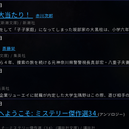
日
大当たり！
赤川次郎
新潮文庫) / 新潮社
日
斎藤栄
庫) / 集英社
日
 集英社
日
へようこそ: ミステリー傑作選34
(アンソロジー)
―ミステリー傑作選〈34〉 (講談社文庫) / 講談社