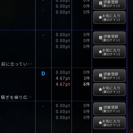
-
読書登録
0.00pt
0件
(要ログイン)
0.00pt
0件
お気に入り
(要ログイン)
0.00pt
0件
-
読書登録
0.00pt
0件
(要ログイン)
0.00pt
0件
お気に入り
(要ログイン)
ミシシッピ州エイムズ。ラッシュは今、この地にあるアッシュランドという大農場の前に立っていた。
D
0.00pt
0件
読書登録
4.67pt
3件
(要ログイン)
4.67pt
6件
お気に入り
(要ログイン)
パソコン通信が生んだバーチャル・アイドル〈姫〉。その正体を巡りパソ通仲間は大騒ぎを繰り広げている。
0.00pt
0件
-
読書登録
0.00pt
0件
(要ログイン)
0.00pt
0件
お気に入り
(要ログイン)