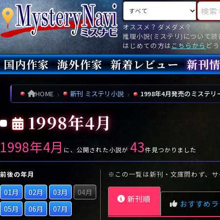
検索対象
検索キ
オススメ？ダメダメ？
推理小説(ミステリ)について
はじめての方は
こちらから
どう
国内作家
海外作家
新着レビュー
新刊
新刊
文庫
新刊
今月(
先月(
先々月
あ行
あ
い
ア行
う
ア
え
イ
お
ウ
エ
オ
HOME
新刊 ミステリ小説
1998年4月発売のミステリ
か行
か
き
カ行
く
カ
け
キ
こ
ク
ケ
コ
1998年4月
さ行
さ
し
サ行
す
サ
せ
シ
そ
ス
セ
ソ
1998年4月
43
た行
た
ち
タ行
つ
タ
て
チ
と
ツ
テ
ト
に、公開された小説が
件見つかりました
な行
な
に
ナ行
ぬ
ナ
ね
ニ
の
ヌ
ネ
ノ
前後の年月
※この一覧は新刊・文庫問わず、サ
は行
は
ひ
ハ行
ふ
ハ
へ
ヒ
ほ
フ
ヘ
ホ
01月
02月
03月
04月
新刊順
ま行
ま
み
マ行
む
マ
め
ミ
も
ム
メ
モ
おすすめラ
05月
06月
07月