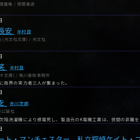
閻魔帳 / 徳間書店
日
長安
半村良
 (光文社文庫) / 光文社
日
笑
半村良
キ文庫) / 角川春樹事務所
に政界の実力者三人が集まった。
日
を
赤川次郎
央公論社
日
ート・マンチェスター 私立探偵ケイト・