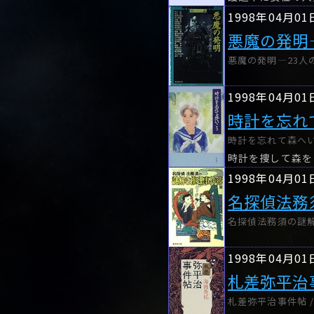
1998年04月01
悪魔の発明
悪魔の発明―23人
1998年04月01
時計を忘れ
時計を忘れて森へいこ
1998年04月01
名探偵法務
名探偵法務須の謎解
1998年04月01
札差弥平治
札差弥平治事件帖 /