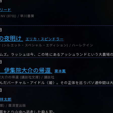
日
リード
V (870)) / 早川書房
日
の夜明け
エリカ・スピンドラー
 (シルエット・スペシャル・エディション) / ハーレクイン
日
 伊集院大介の帰還
栗本薫
介の帰還 (講談社文庫) / 講談社
日
梓林太郎
庫) / 廣済堂出版
質をとり山中へ逃走した殺人犯。