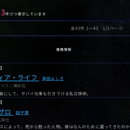
43
件づつ表示しています
全43件 1〜43 1/1ページ
書籍情報
日
ィア・ライフ
柴田よしき
イフ / 講談社
長にして、ヤバイ仕事も引きうける私立探偵。
日
ザロ
図子慧
集英社
スによって、死から甦った人物。彼はなんのために還ってきたの