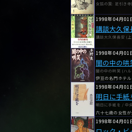
女狐の罠: 足引き寺
1998年04月01
講談大久保
講談大久保長安 (上)
1998年04月01
闇の中の哄
闇の中の哄笑 (ハル
伊豆の名門ホテル
1998年04月01
明日に手紙
明日に手紙を / 中
1998年04月01
ロック・ビ