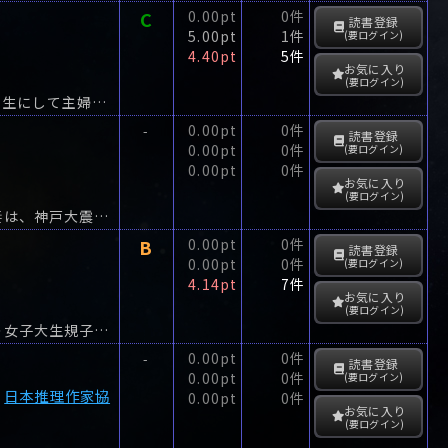
C
0.00pt
0件
読書登録
5.00pt
1件
(要ログイン)
4.40pt
5件
お気に入り
(要ログイン)
両親が同時に家出をして「子子家庭」になってしまった坂部家の大黒柱は、小学六年生にして主婦役をつとめる律子。
0.00pt
0件
-
読書登録
0.00pt
0件
(要ログイン)
0.00pt
0件
お気に入り
(要ログイン)
息子浩一の失踪から４年、捜索の旅を続ける元神奈川県警警視長真部宏・八重子夫妻は、神戸大震災の瓦礫の中で、同じく浩一を捜す女性と出会った。
B
0.00pt
0件
読書登録
0.00pt
0件
(要ログイン)
4.14pt
7件
お気に入り
(要ログイン)
一流ゲームソフト企業リューエイに就職が内定した大学生隅野はこの際、遊び相手の女子大生規子を友人に下げ渡すことにした。
0.00pt
0件
-
読書登録
0.00pt
0件
(要ログイン)
日本推理作家協
0.00pt
0件
お気に入り
(要ログイン)