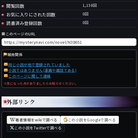
閲覧回数
1,158回
お気に入りにされた回数
0
回
読書済み登録回数
0
回
■
このページのURL
報告関係
同じ小説が他で登録されていました
小説ではありません(漫画や雑誌である)
このページに関して連絡
※気になった点がありましたらお知らせください。
外部リンク
著者情報をwikiで調べる
この小説をGoogleで調べる
この小説をTwitterで調べる