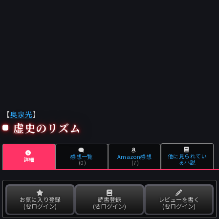
【
奥泉光
】
虚史のリズム
他に見られてい
感想一覧
Amazon感想
詳細
る小説
(0)
(7)
お気に入り登録
読書登録
レビューを書く
(要ログイン)
(要ログイン)
(要ログイン)