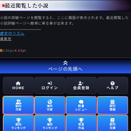
最近閲覧した小説
小説の詳細ページを閲覧すると、ここに履歴が表示されます。最近閲覧した
小説詳細ページへ簡単に戻る事が出来ます。
虚史のリズム
奥泉光
B
0.00pt
-
4.43pt
ページの先頭へ
HOME
ログイン
会員登録
ヘルプ
国内
海外
新着
新刊
作家
作家
レビュー
情報
国内
海外
受賞
新刊
ランキング
ランキング
作品
文庫