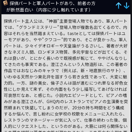
探偵パートと軍人パートがあり、前者の方
が断然面白い（内容に少し触れています）
探偵パート主人公は、”神器”主要登場人物でもあり、軍人パート
では、”グランドミステリー”登場人物が複数名出てくるので、内
容はそれらを当然踏まえている。tasteとしては探偵パートはユ
ーモアがあり、やや”クワコー”的であり、そこが良かった。軍人
パートは、少々イデオロギーや天皇論がうるさいし、著者が大好
きなネズミ人間、ロンギヌス物質、多元宇宙などが出てくる、そ
れは良いが、とにかく長いので既視感が転じて、ややげんなりし
てきたのも事実である。澄江さんという人物造形は、この著者の
作品ではおなじみのキャラで（例えば、新・地底旅行のサト）、
いわゆる天然かつ東北弁を話すうら若き女性であって、大変に魅
力的。一方、謎の美女、倫子さんは話が進むにつれ単なる好色女
性にしか見えて来ず、その内面をもう少し描写してあげなければ
可哀想だなあ、と感じた。小説内エピソードとして、ピアノの嗜
みがある澄江さんが、GHQ内のレストランでピアノの生演奏を突
然頼まれて快諾してしまうのだが、20分の持ち時間をどう構成
するか悩んで、苦し紛れに女学校の校歌をメニューに入れたら、
レストランのマネージャーが気に入って、仕事の終わった後、個
人的にリクエストした、というのがある。大筋には何ら関係ない