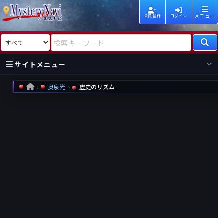
メニュー
会員登録
ログイン
検索対象
検索キーワード
サイトメニュー
奥泉光
虚史のリズム
HOME
国内
海外
新着
新刊
作家
作家
レビュー
情報
国内
海外
受賞
新刊
ランキング
ランキング
作品
文庫
本日話題
情報
シリーズ
新刊
作品
まとめ
作品
高評価
近況話題
タグ
ランダム表示
要望
作品
一覧