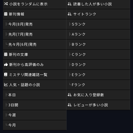
小説をランダムに表示
読書した人が多い小説
新刊情報
サイトランク
今月(8月)発売
Sランク
先月(7月)発売
Aランク
先々月(6月)発売
Bランク
新刊の文庫
Cランク
新刊から高評価のみ
Dランク
ミステリ関連雑誌一覧
Eランク
人気・話題の小説
Fランク
本日
お気に入り登録数
3日間
レビューが多い小説
今週
今月