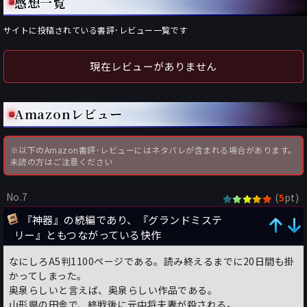
感想一覧
サイトに投稿されている書評･レビュー一覧です
現在レビューがありません
Amazonレビュー
※以下のAmazon書評･レビューにはネタバレが含まれる場合があります。
未読の方はご注意ください
No.7
(
pt)
5
『神器』の続編であり、『グランドミステ
リー』ともつながっている快作
なにしろA5判1100ページである。読み終えるまでに20日間も掛
かってしまった。
奥泉らしいと言えば、奥泉らしい作品である。
山形県の田舎で、終戦後に元中将夫妻が殺される。