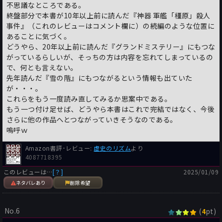
不思議なところである。
終盤部分で本書が10年以上前に読んだ『神器 軍艦「橿原」殺人
事件』（これのレビューはコメント欄に）の続編のような位置に
あることに気づく。
どうやら、20年以上前に読んだ『グランドミステリー』にもつな
がっているらしいが、そっちの方は内容を忘れてしまっているの
で、何とも言えない。
先年読んだ『雪の階』にもつながるという情報も出ていた
が・・・。
これらをもう一度読み直してみるか思案中である。
もう一つ付け足せば、どうやら本書はこれで完結ではなく、今後
さらに他の作品へとつながっていきそうなのである。
嗚呼ｗ
Amazon書評･レビュー:
虚史のリズム
より
4087718395
このレビューは…
[？]
2025/01/09
ネタバレあり
削除希望
No.6
(
pt)
4