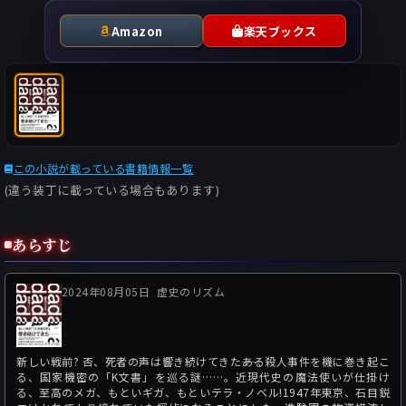
Amazon
楽天ブックス
この小説が載っている書籍情報一覧
(違う装丁に載っている場合もあります)
あらすじ
2024年08月05日
虚史のリズム
新しい戦前? 否、死者の声は響き続けてきた――ある殺人事件を機に巻き起こ
る、国家機密の「K文書」を巡る謎……。近現代史の魔法使いが仕掛け
る、至高のメガ、もといギガ、もといテラ・ノベル!1947年東京、石目鋭