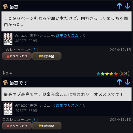
最高
１０９０ページもある分厚い本だけど、内容ぎっしりめっちゃ面
白かった。
Amazon書評･レビュー:
虚史のリズム
より
4087718395
このレビューは…
[？]
2024/12/15
ネタバレあり
削除希望
No.4
(
pt)
5
最高です
最高オブ最高です。奥泉光節ここに極まれり。オススメです！
Amazon書評･レビュー:
虚史のリズム
より
4087718395
このレビューは…
[？]
2024/11/18
ネタバレあり
削除希望