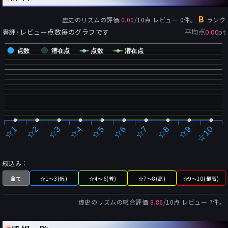
B
虚史のリズム
の評価:
0.00
/
10
点 レビュー
0
件。
ランク
書評･レビュー点数毎のグラフです
平均点
0.00
pt
点数
潜在点
点数
潜在点
☆2
☆7
☆3
☆8
☆4
☆9
☆5
☆10
☆1
☆6
絞込み：
全て
☆1～3(低)
☆4～6(普)
☆7～8(高)
☆9～10(最高)
虚史のリズム
の総合評価:
8.86
/
10
点 レビュー
7
件。