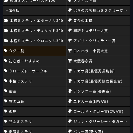
東西ミステリーベスト100
メフィスト賞
海外版
ばらのまち福山ミステリー文学新
本格ミステリ・エターナル300
黄金の本格
本格ミステリ・ディケイド300
翻訳ミステリー大賞
本格ミステリ・クロニクル300
アガサ・クリスティー賞
タグ一覧
日本ホラー小説大賞
初心者におすすめ
大藪春彦賞
クローズド・サークル
アガサ賞(最優秀長篇賞)
本格ミステリ
アガサ賞(最優秀処女長篇賞)
密室
アンソニー賞(長編賞)
雪の山荘
エドガー賞(MWA賞)
孤島
ゴールド・ダガー賞(CWA賞)
学園ミステリ
ジョン・クリーシー・ダガー賞(CW
倒叙ミステリ
バリー賞(新人賞)