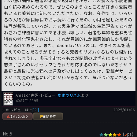
この種の細部に著者の才能が現われるから、この長大な小説を面
白く読み進められるので、ぜひこのようなところが好きな愛読者
もいると著者には知っていただきたい。なお、今作では、いろい
ろの人物が節目節目でお手洗いに行くだの、小用を足しただのの
描写が頻発しているが、まあ実生活では当然の生理現象であるが
わざわざ律儀に書いてある小説は珍しい、著者も年齢を重ね男性
特有の老化現象をきたし、それが意識的にか無意識的にか影響し
ているのであろう。また、dadadaというのは、ダダイズムを踏
まえてのことだろうがそうすると死者のリズムなるものも相対化
されてしまうし、多元宇宙なるものが記憶の改ざんによるという
志津子さんのいうセリフもそれと呼応するのではないだろうか？
最初と最後に光る猫への言及が少し出てくるのは、愛読者サービ
スか？初見の読者には何だかわからなくて、気がつかないだろう
くらいのもの。
Amazon書評･レビュー:
虚史のリズム
より
4087718395
このレビューは…
[？]
2025/01/06
ネタバレあり
削除希望
No.5
(
pt)
5