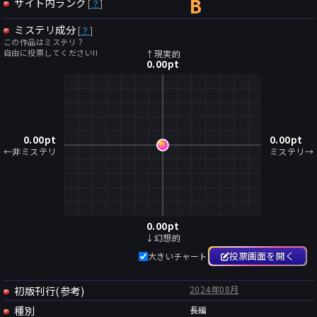
B
サイト内ランク
[
？
]
ミステリ成分
[
？
]
この作品はミステリ？
自由に投票してください!!
↑現実的
0.00
pt
0.00
pt
0.00
pt
←非ミステリ
ミステリ→
0.00
pt
↓幻想的
投票画面を開く
大きいチャート
初版刊行(参考)
2024年08月
種別
長編