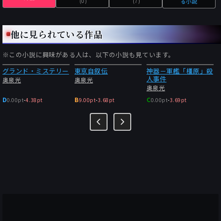
(0)
(7)
る小説
他に見られている作品
※この小説に興味がある人は、以下の小説も見ています。
グランド・ミステリー
東京自叙伝
神器－軍艦「橿原」殺
人事件
奥泉光
奥泉光
奥泉光
D
B
C
0.00pt
-
4.38pt
9.00pt
-
3.68pt
0.00pt
-
3.69pt