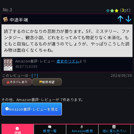
No.3
(
pt)
3
中途半端
読了するのにかなりの忍耐力が要ります。SF、ミステリー、ファ
ンタジー、観念小説、どれをとってみても物足りなく未消化。も
ともと目指してるものが違うのでしょうが、やっぱりこうした読
み物は面白くなくちゃね。
Amazon書評･レビュー:
虚史のリズム
より
4087718395
このレビューは…
[？]
2024/09/30
ネタバレあり
削除希望
その他、Amazon書評･レビューが
7
件あります。
Amazon書評･レビューを見る
感想一覧
Amazon感想
他に見られてい
詳細