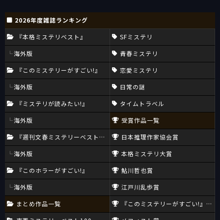
2026年度雑誌ランキング
『本格ミステリベスト』
SFミステリ
海外版
青春ミステリ
『このミステリーがすごい!』
恋愛ミステリ
海外版
日常の謎
『ミステリが読みたい!』
タイムトラベル
海外版
受賞作品一覧
『週刊文春ミステリーベスト10』
日本推理作家協会賞
海外版
本格ミステリ大賞
『このホラーがすごい!』
鮎川哲也賞
海外版
江戸川乱歩賞
まとめ作品一覧
『このミステリーがすごい!』大賞