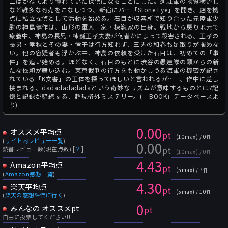
二はかねてより憧れていた探偵になることにした。進駐軍の物資横流し
など雑多な商売をこなしつつ、新宿にバー「Stone Eye」を開き、店を拠
点に私立探偵として活動を始める。石目が収容所で知り合った元陸軍少
尉の神島健作は、山形の軍人一家・棟巍家の出身。戦地から戻り地元で
療養中、神島の長兄・棟巍正孝夫妻が何者かによって殺害される。正孝の
長男・孝秋とその妻・倫子は行方知れず、三男の和春も足取りが掴めな
い。他の容疑者も浮かぶ中、神島の依頼を受けた石目は、初めての「事
件」を追い始める。ほどなく、石目のもとに渋谷の愚連隊の頭からの新
たな依頼が舞い込む。東京裁判の行方をも動かしうる海軍の機密が記さ
れている「K文書」の正体を探ってほしいと言われるが……。作中に差し
挟まれる、dadadadadadaという奇妙なリズムが意味するものとは?記
憶と記録が錯綜する、超規格外ミステリー。(「BOOK」データベースよ
り)
0.00
オススメ平均点
pt
(10max) / 0件
(
サイト内レビュー一覧
)
0.00
pt
[
？
]
読書レビュー数(現在点数)
(10max) / 0件
4.43
Amazon平均点
pt
(5max) / 7件
(
Amazon感想一覧
)
4.30
楽天平均点
pt
(5max) / 10件
(
楽天の感想評価に行く
)
0
みんなの オススメpt
pt
自由に投票してください!!