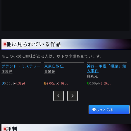
他に見られている作品
※この小説に興味がある人は、以下の小説も見ています。
グランド・ミステリー
東京自叙伝
神器－軍艦「橿原」殺
人事件
奥泉光
奥泉光
奥泉光
D
B
C
0.00pt
-
4.38pt
9.00pt
-
3.68pt
0.00pt
-
3.69pt
もっとみる
評判