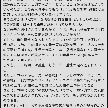
誰が殺したのか、目的な何か？ というところから話は転がって
いくのだが、この殺人事件そのものは、何度も登場する割には決
定的に大きな役割を持っているわけではない。
その金庫から「K文書」なるものが持ち去られたらしいのだが、
このK文書には日本の未来が記述されているらしい。
なぜ未来が記述されているのかと言えば、それは多元宇宙と往還
できた人物が、その見聞を記述したものだからだ。
そして、俄か探偵となるおっちょこちょいが舞台回しを演じる。
元中将の末弟、その甥である元士官の妖艶な妻、アマゾネス社会
の実現を目指す女、多元宇宙論と宗教「皇祖神霊教」との融合を
追求する陸海軍の超天才たち、そして暗黒街とGHQの高官たち
が登場して目まぐるしい。
しかも、この物語には幾重にもなった二重性が組み込まれてい
る。
あちらの世界である「第一の書物」とこちらの世界である「第二
の書物」、戦争末期のフィリッピン・ネグロス島での死の行軍と
戦後の世界、人間の世界と鼠化した人間の世界等々である。
さらに、本書には文字の意味情報だけでなく、視覚的なリズム情
報までもが埋め込まれている（写真）ので、もう読むのが大変な
のである。
それでも、例によって不思議な読後感が得られるのが奥泉作品の