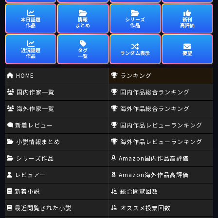
本日話題
情報
シリーズ
新刊
作品
まとめ
作品
高評価
近況話題
タグ
ランダム表示
要望
作品
一覧
HOME
ランキング
国内作家一覧
国内作品総合ランキング
海外作家一覧
海外作品総合ランキング
新着レビュー
国内作品レビューランキング
小説情報まとめ
海外作品レビューランキング
シリーズ作品
Amazon国内作品高評価
レビュアー
Amazon海外作品高評価
新着小説
総合閲覧回数
最近閲覧された小説
オススメ投票回数