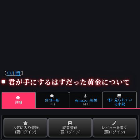
【
小川哲
】
君が手にするはずだった黄金について
他に見られてい
感想一覧
Amazon感想
詳細
る小説
(0)
(43)
お気に入り登録
読書登録
レビューを書く
(要ログイン)
(要ログイン)
(要ログイン)