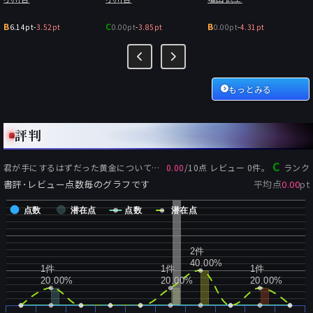
B
C
B
6.14pt
-
3.52pt
0.00pt
-
3.85pt
0.00pt
-
4.31pt
もっとみる
評判
C
君が手にするはずだった黄金について
の評価:
0.00
/
10
点 レビュー
0
件。
ランク
書評･レビュー点数毎のグラフです
平均点
0.00
pt
点数
潜在点
点数
潜在点
2件
40.00%
1件
1件
1件
20.00%
20.00%
20.00%