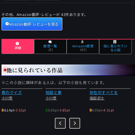
その他、Amazon書評･レビューが
43
件あります。
Amazon書評･レビューを見る
感想一覧
Amazon感想
他に見られてい
詳細
(0)
(43)
る小説
他に見られている作品
※この小説に興味がある人は、以下の小説も見ています。
君のクイズ
地図と拳
存在のすべてを
小川哲
小川哲
塩田武士
B
C
B
6.14pt
-
3.52pt
0.00pt
-
3.85pt
0.00pt
-
4.31pt