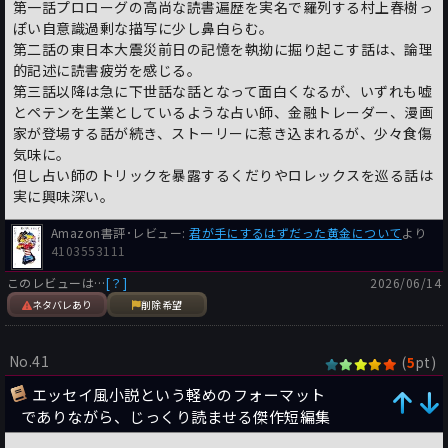
第一話プロローグの高尚な読書遍歴を実名で羅列する村上春樹っ
ぽい自意識過剰な描写に少し鼻白らむ。
第二話の東日本大震災前日の記憶を執拗に掘り起こす話は、論理
的記述に読書疲労を感じる。
第三話以降は急に下世話な話となって面白くなるが、いずれも嘘
とペテンを生業としているような占い師、金融トレーダー、漫画
家が登場する話が続き、ストーリーに惹き込まれるが、少々食傷
気味に。
但し占い師のトリックを暴露するくだりやロレックスを巡る話は
実に興味深い。
Amazon書評･レビュー:
君が手にするはずだった黄金について
より
4103553111
このレビューは…
[？]
2026/06/14
ネタバレあり
削除希望
No.41
(
pt)
5
エッセイ風小説という軽めのフォーマット
でありながら、じっくり読ませる傑作短編集