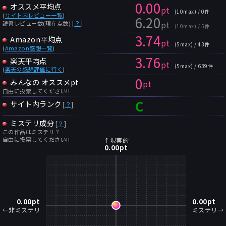
0.00
オススメ平均点
pt
(10max) / 0件
(
サイト内レビュー一覧
)
6.20
pt
[
？
]
読書レビュー数(現在点数)
(10max) / 5件
3.74
Amazon平均点
pt
(5max) / 43件
(
Amazon感想一覧
)
3.76
楽天平均点
pt
(5max) / 639件
(
楽天の感想評価に行く
)
0
みんなの オススメpt
pt
自由に投票してください!!
C
サイト内ランク
[
？
]
ミステリ成分
[
？
]
この作品はミステリ？
自由に投票してください!!
↑現実的
0.00
pt
0.00
pt
0.00
pt
←非ミステリ
ミステリ→