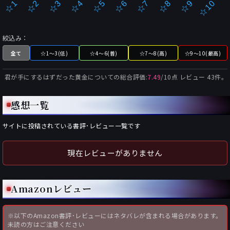
☆2
☆7
☆3
☆8
☆4
☆9
☆5
☆10
☆1
☆6
絞込み：
全て
☆1～3(低)
☆4～6(普)
☆7～8(高)
☆9～10(最高)
君が手にするはずだった黄金について
の総合評価:
7.49
/
10
点 レビュー
43
件。
感想一覧
サイトに投稿されている書評･レビュー一覧です
現在レビューがありません
Amazonレビュー
※以下のAmazon書評･レビューにはネタバレが含まれる場合があります。
未読の方はご注意ください