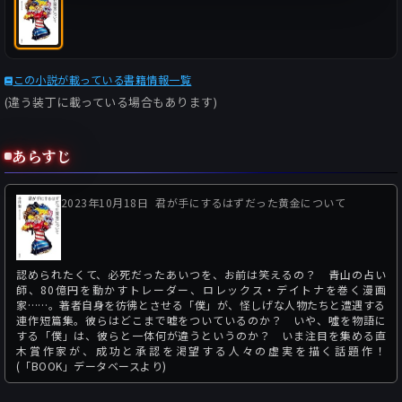
この小説が載っている書籍情報一覧
(違う装丁に載っている場合もあります)
あらすじ
2023年10月18日
君が手にするはずだった黄金について
認められたくて、必死だったあいつを、お前は笑えるの？ 青山の占い
師、80億円を動かすトレーダー、ロレックス・デイトナを巻く漫画
家……。著者自身を彷彿とさせる「僕」が、怪しげな人物たちと遭遇する
連作短篇集。彼らはどこまで嘘をついているのか？ いや、噓を物語に
する「僕」は、彼らと一体何が違うというのか？ いま注目を集める直
木賞作家が、成功と承認を渇望する人々の虚実を描く話題作！
(「BOOK」データベースより)