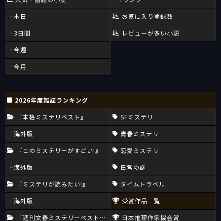
本日
お気に入り登録数
3日間
レビューが多い小説
今週
今月
2026年度雑誌ランキング
『本格ミステリベスト』
SFミステリ
海外版
青春ミステリ
『このミステリーがすごい!』
恋愛ミステリ
海外版
日常の謎
『ミステリが読みたい!』
タイムトラベル
海外版
受賞作品一覧
『週刊文春ミステリーベスト10』
日本推理作家協会賞