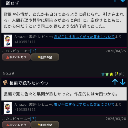
離せず
背景や心情が、あたかも自分であるように感じられ、引き込まれ
る。人間心理や哲学に馴染みがあると余計に。空虚さとともに、
だから何だ？という同士を得たような読了感であった。
Amazon書評･レビュー:
君が手にするはずだった黄金について
より
4103553111
このレビューは…
[？]
2026/04/25
ネタバレあり
削除希望
No.39
(
pt)
3
長編で読みたいやつ
長編で更に色々と展開が欲しかった。作品的には★四つかな。
Amazon書評･レビュー:
君が手にするはずだった黄金について
より
4103553111
このレビューは…
[？]
2026/03/28
ネタバレあり
削除希望