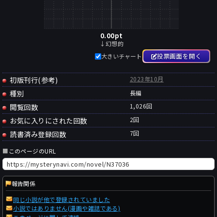
0.00
pt
↓幻想的
投票画面を開く
大きいチャート
初版刊行(参考)
2023年10月
種別
長編
閲覧回数
1,026回
お気に入りにされた回数
2
回
読書済み登録回数
7
回
■
このページのURL
報告関係
同じ小説が他で登録されていました
小説ではありません(漫画や雑誌である)