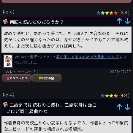
No.43
(
pt)
5
何回も読んだのだろうか？
改めて読むと、あれって感じた。もう読んだ内容なのだ。それに
気がつくのが遅くなったのは、なぜだろうか？でもこれで読み終
えて。また次に読む機会があれば楽しみ。
Amazon書評･レビュー:
君が手にするはずだった黄金について
より
4103553111
このレビューは…
[？]
2026/07/27
ネタバレあり
削除希望
No.42
(
pt)
4
二話までは読むのに疲れ、三話以降は面白
いけど同工異曲かな
作者自身の高校生から小説家になるまでの、作者にとって印象的
なエピソードの連鎖で構成される短編集。