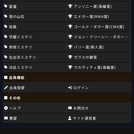
密室
アンソニー賞(長編賞)
雪の山荘
エドガー賞(MWA賞)
孤島
ゴールド・ダガー賞(CWA賞)
学園ミステリ
ジョン・クリーシー・ダガー賞(CW
倒叙ミステリ
バリー賞(新人賞)
社会派ミステリ
ガラスの鍵賞
法廷ミステリ
マカヴィティ賞(長編賞)
会員機能
会員登録
ログイン
その他
ヘルプ
お問合せ
要望
サイト運営者