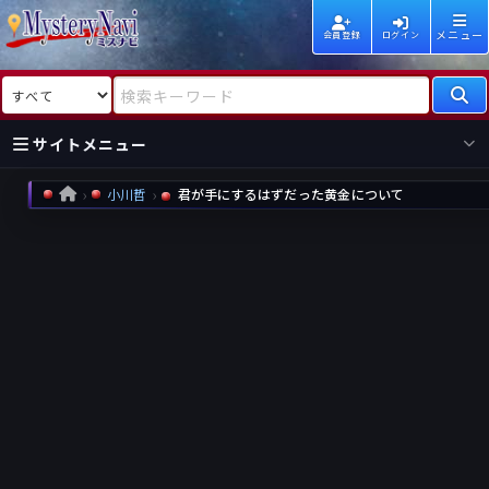
メニュー
会員登録
ログイン
検索対象
検索キーワード
サイトメニュー
小川哲
君が手にするはずだった黄金について
HOME
国内
海外
新着
新刊
作家
作家
レビュー
情報
国内
海外
受賞
新刊
ランキング
ランキング
作品
文庫
本日話題
情報
シリーズ
新刊
作品
まとめ
作品
高評価
近況話題
タグ
ランダム表示
要望
作品
一覧