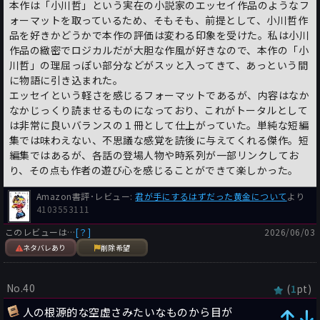
本作は「小川哲」という実在の小説家のエッセイ作品のようなフ
ォーマットを取っているため、そもそも、前提として、小川哲作
品を好きかどうかで本作の評価は変わる印象を受けた。私は小川
作品の緻密でロジカルだが大胆な作風が好きなので、本作の「小
川哲」の理屈っぽい部分などがスッと入ってきて、あっという間
に物語に引き込まれた。
エッセイという軽さを感じるフォーマットであるが、内容はなか
なかじっくり読ませるものになっており、これがトータルとして
は非常に良いバランスの１冊として仕上がっていた。単純な短編
集では味わえない、不思議な感覚を読後に与えてくれる傑作。短
編集ではあるが、各話の登場人物や時系列が一部リンクしてお
り、その点も作者の遊び心を感じることができて楽しかった。
Amazon書評･レビュー:
君が手にするはずだった黄金について
より
4103553111
このレビューは…
[？]
2026/06/03
ネタバレあり
削除希望
No.40
(
pt)
1
人の根源的な空虚さみたいなものから目が