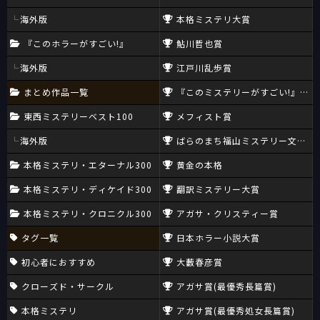
海外版
本格ミステリ大賞
『このホラーがすごい!』
鮎川哲也賞
海外版
江戸川乱歩賞
まとめ作品一覧
『このミステリーがすごい!』大賞
東西ミステリーベスト100
メフィスト賞
海外版
ばらのまち福山ミステリー文学新
本格ミステリ・エターナル300
黄金の本格
本格ミステリ・ディケイド300
翻訳ミステリー大賞
本格ミステリ・クロニクル300
アガサ・クリスティー賞
タグ一覧
日本ホラー小説大賞
初心者におすすめ
大藪春彦賞
クローズド・サークル
アガサ賞(最優秀長篇賞)
本格ミステリ
アガサ賞(最優秀処女長篇賞)