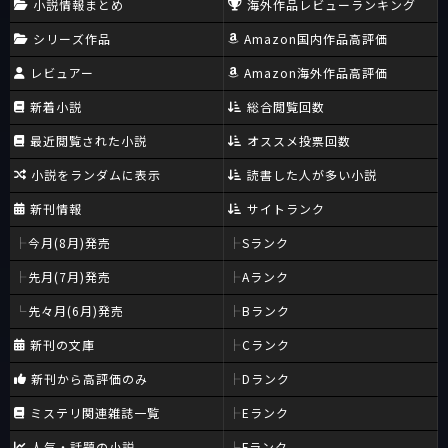
小説情報まとめ
海外作品レビューランキング
シリーズ作品
Amazon国内作品高評価
レビュアー
Amazon海外作品高評価
新着小説
総合閲覧回数
最近閲覧された小説
オススメ投票回数
小説をランダムに表示
読書した人が多い小説
新刊情報
サイトランク
今月(8月)発売
Sランク
先月(7月)発売
Aランク
先々月(6月)発売
Bランク
新刊の文庫
Cランク
新刊から高評価のみ
Dランク
ミステリ関連雑誌一覧
Eランク
人気・話題の小説
Fランク