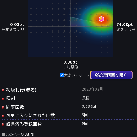
0.00
pt
74.00
pt
←非ミステリ
ミステリ→
0.00
pt
↓幻想的
投票画面を開く
大きいチャート
初版刊行(参考)
2023年02月
種別
長編
閲覧回数
3,080回
お気に入りにされた回数
5
回
読書済み登録回数
9
回
■
このページのURL