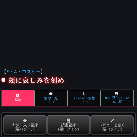
【
S・A・コスビー
】
頰に哀しみを刻め
他に見られてい
感想一覧
Amazon感想
詳細
る小説
(2)
(32)
お気に入り登録
読書登録
レビューを書く
(要ログイン)
(要ログイン)
(要ログイン)