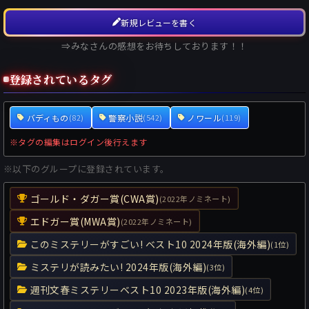
新規レビューを書く
⇒みなさんの感想をお待ちしております！！
登録されているタグ
バディもの
警察小説
ノワール
(82)
(542)
(119)
※タグの編集はログイン後行えます
※以下のグループに登録されています。
ゴールド・ダガー賞(CWA賞)
(2022年ノミネート)
エドガー賞(MWA賞)
(2022年ノミネート)
このミステリーがすごい! ベスト10 2024年版(海外編)
(1位)
ミステリが読みたい! 2024年版(海外編)
(3位)
週刊文春ミステリーベスト10 2023年版(海外編)
(4位)