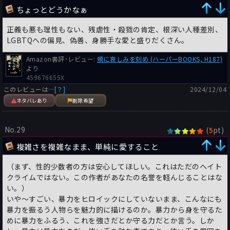
ちょっとどうかなぁ
正義も悪も理性もない、残虐性・殺戮の肯定、根深い人種差別、
LGBTQへの偏見、偽善、身勝手な愛と盛りだくさん。
Amazon書評･レビュー:
頰に哀しみを刻め (ハーパーBOOKS, H187)
より
459676655X
このレビューは…
[？]
2024/12/04
ネタバレあり
削除希望
No.29
(
pt)
5
複雑さを複雑なまま、単純に愛すること
（まず、性的少数者の方は安心してほしい。これはただのヘイト
クライムではない。この作者があなたの名誉を軽んじることはな
い。）
いや〜すごい、暴力をヒロイックにしていないまま、こんなにも
暴力を振るう人物らを魅力的に描けるのか。暴力から身を守るた
めに暴力をふるう、これを強さだとか守る力だとか言う。しか