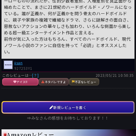
ーローものの流れだが、性的少数者差別、人種差別を真正面から
絡めたことで、まさに21世紀のハードボイルド・ノワールになっ
ている。誰が正義か、何が正義かを問う骨太のハードボイルド
に、親子や家族の複雑で繊細なドラマ、さらに謎解きの面白さ、
容赦ないアクションの華々しさも加わり、いろんな側面から楽し
める超一級エンターテイメント作品と言える。
前作が気に入った方はもちろん、すべてのハードボイルド、現代
ノワール小説のファンに自信を持って「必読」とオススメした
い。
iisan
927253Y1
このレビューは…
[？]
2023/05/21 10:50:35
ナイス!!
ネタバレですよ
不正なレビュー
新規レビューを書く
⇒みなさんの感想をお待ちしております！！
Amazonレビュー