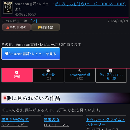
Amazon書評･レビュー:
頰に哀しみを刻め (ハーパーBOOKS, H187)
より
459676655X
このレビューは…
[？]
2024/10/19
ネタバレあり
削除希望
その他、Amazon書評･レビューが
32
件あります。
Amazon書評･レビューを見る
感想一覧
Amazon感想
他に見られてい
詳細
(2)
(32)
る小説
他に見られている作品
※この小説に興味がある人は、以下の小説も見ています。
黒き荒野の果て
愚者の街
トゥルー・クライム・
ストーリー
S・A・コスビー
ロス・トーマス
ジョセフ・ノックス