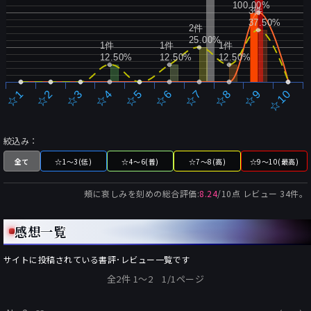
100.00%
3件
37.50%
2件
25.00%
1件
1件
1件
12.50%
12.50%
12.50%
☆2
☆7
☆3
☆8
☆4
☆9
☆5
☆10
☆1
☆6
絞込み：
全て
☆1～3(低)
☆4～6(普)
☆7～8(高)
☆9～10(最高)
頰に哀しみを刻め
の総合評価:
8.24
/
10
点 レビュー
34
件。
感想一覧
サイトに投稿されている書評･レビュー一覧です
全2件 1〜2 1/1ページ