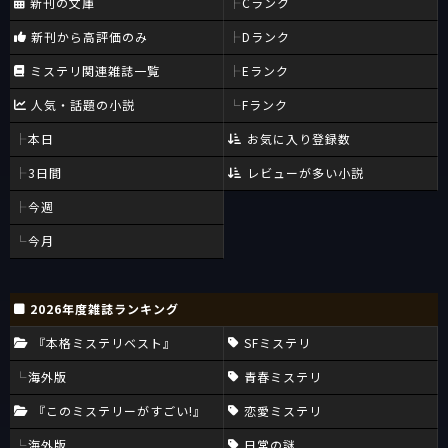
新刊の文庫
Cランク
新刊から高評価のみ
Dランク
ミステリ関連雑誌一覧
Eランク
人気・話題の小説
Fランク
本日
お気に入り登録数
3日間
レビューが多い小説
今週
今月
2026年度雑誌ランキング
『本格ミステリベスト』
SFミステリ
海外版
青春ミステリ
『このミステリーがすごい!』
恋愛ミステリ
海外版
日常の謎