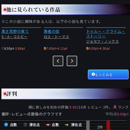
他に見られている作品
※この小説に興味がある人は、以下の小説も見ています。
黒き荒野の果て
愚者の街
トゥルー・クライム・
ストーリー
S・A・コスビー
ロス・トーマス
ジョセフ・ノックス
C
B
B
6.50pt
-
3.86pt
7.00pt
-
4.12pt
8.00pt
-
4.50pt
もっとみる
評判
A
頰に哀しみを刻め
の評価:
9.00
/
10
点 レビュー
2
件。
ランク
書評･レビュー点数毎のグラフです
平均点
9.00
pt
点数
潜在点
点数
潜在点
2件