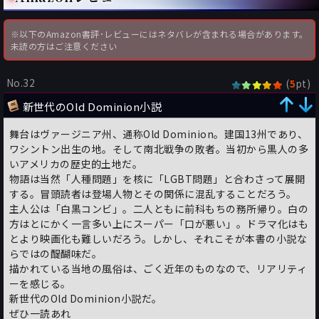
※以下のAmazon書評･レビューにはネタバレが含まれる場合があります。
未読の方はご注意ください
No.32
(
pt)
5
新世代のOld Dominion小説
舞台はヴァージニア州、通称Old Dominion。建国13州であり、
ワシントン出生の地。そして南北戦争の敗者。当初から黒人の多
いアメリカの歴史的土地だ。
物語は当然「人種問題」を核に「LGBT問題」と合わさって展開
する。冒頭読者は登場人物とその関係に混乱することだろう。
主人公は「白黒コンビ」。二人ともに前科もちの務所帰り。白の
方はとにかく一言多い上にスーパー「口が悪い」。ドラマ化はも
とより映画化も難しいだろう。しかし、それこそが本書の小説な
らではの醍醐味だ。
描かれている当地の風俗は、ごく近年のものなので、リアリティ
ーを感じる。
新世代のOld Dominion小説だ。
ぜひ一読あれ