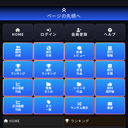
ページの先頭へ
HOME
ログイン
会員登録
ヘルプ
国内
海外
新着
新刊
作家
作家
レビュー
情報
国内
海外
受賞
新刊
ランキング
ランキング
作品
文庫
本日話題
情報
シリーズ
新刊
作品
まとめ
作品
高評価
近況話題
タグ
ランダム表示
要望
作品
一覧
HOME
ランキング