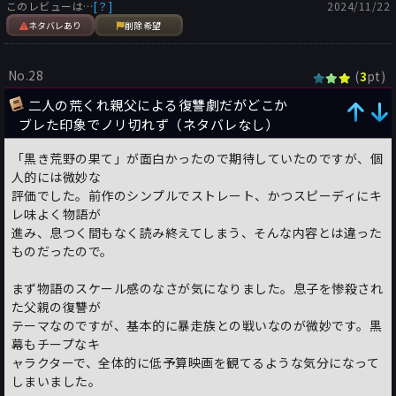
このレビューは…
[？]
2024/11/22
ネタバレあり
削除希望
No.28
(
pt)
3
二人の荒くれ親父による復讐劇だがどこか
ブレた印象でノリ切れず（ネタバレなし）
「黒き荒野の果て」が面白かったので期待していたのですが、個
人的には微妙な
評価でした。前作のシンプルでストレート、かつスピーディにキ
レ味よく物語が
進み、息つく間もなく読み終えてしまう、そんな内容とは違った
ものだったので。
まず物語のスケール感のなさが気になりました。息子を惨殺され
た父親の復讐が
テーマなのですが、基本的に暴走族との戦いなのが微妙です。黒
幕もチープなキ
ャラクターで、全体的に低予算映画を観てるような気分になって
しまいました。