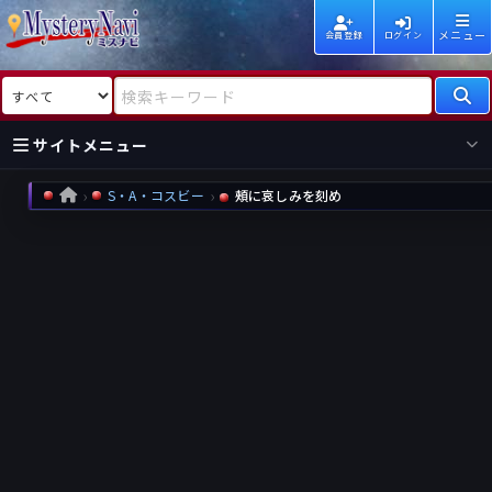
メニュー
会員登録
ログイン
検索対象
検索キーワード
サイトメニュー
S・A・コスビー
頰に哀しみを刻め
HOME
国内
海外
新着
新刊
作家
作家
レビュー
情報
国内
海外
受賞
新刊
ランキング
ランキング
作品
文庫
本日話題
情報
シリーズ
新刊
作品
まとめ
作品
高評価
近況話題
タグ
ランダム表示
要望
作品
一覧