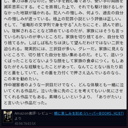
し、暴力は暴力なのだ。使い手を蝕む毒であり、使い手の周囲を
滅茶苦茶にする。そこを直視した上で、それでも駆け抜けるしか
なかった地獄が描かれる。犯人への憎しみ、何より、過去の自分
への憎しみが迸っている。極上の犯罪小説という評価は正しい。
そして、"省略形の文字列で身を守る"人たちにこそ、読んで欲し
い。理解されることなど諦めているのだが、家族にはそうも言っ
ていられないのが辛いところだ。家族を切り捨てるか、自分を切
り捨てるか。しばしば私たちは決して望んだわけではない二択を
迫られる。現実的には、三択目が多い。グレーだ。家族に見えな
いところで、切り捨てた自分を拾い集めるのだ。そして、這いつ
くばったことなどないような顔をして家族の食卓につく。もしあ
なたがそんな経験をしたことがあって、なんてことない当たり前
だと蓋をしていて、その蓋を力付くで押さえ込んでいるのなら、
この本を勧めたい。
作中被害者のような一択目だけでなく、どんな体験とも一緒に泣
いてくれる作品だ。泣いた後に先のことを考えてもいい気にさせ
てくれる作品でもある。素晴らしいというより、「ありがたい」
と言いたい作品だった。
Amazon書評･レビュー:
頰に哀しみを刻め (ハーパーBOOKS, H187)
より
459676655X