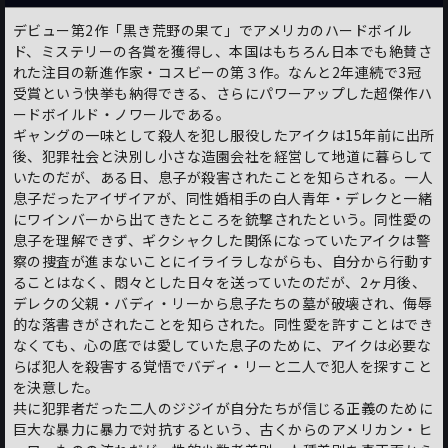
デビュー第2作「黒き荒野の果て」でアメリカのハードボイル
ド、ミステリーの各賞を獲得し、本国はもちろん日本でも絶賛さ
れた注目の新進作家・コスビーの第３作。なんと2年連続で3冠
受賞という快挙も納得できる、さらにパワーアップした超傑作ハ
ードボイルド・ノワールである。
ギャングの一味として殺人を犯し服役したアイクは15年前に出所
後、犯罪社会と決別し小さな造園会社を経営して地道に暮らして
いたのだが、ある日、息子が殺害されたことを知らされる。一人
息子だったアイザイアが、同性婚相手の白人青年・デレクと一緒
にワインバーから出てきたところを銃撃されたという。同性愛の
息子を理解できず、ギクシャクした関係になっていたアイクは警
察の捜査が進まないことにイライラしながらも、自分から行動す
ることはなく、悶々とした日々を送っていたのだが、2ヶ月後、
デレクの父親・バディ・リーから息子たちの墓が破壊され、侮辱
的な落書きがされたことを知らされた。同性愛を許すことはでき
なくても、心の底では愛していた息子のために、アイクは必要な
らば犯人を殺害する覚悟でバディ・リーと二人で犯人を探すこと
を決意した。
共に犯罪者だった二人のジジイが自分たちが信じる正義のために
巨大な暴力に暴力で対抗するという、古くからのアメリカン・ヒ