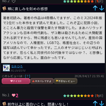
No.2
(
pt)
9
頰に哀しみを刻めの感想
著者初読み。著者の作品は4冊積んでますが、このミス2024年版
で1位だった本作をまず読んで見ました。これぞ正に犯罪小説、
とことん暴力と殺戮で復讐を果たす物語でした。まあハリウッド
アクションも日本の時代劇も、ザコ敵は殺されるために大勢配置
される訳ですから、特に残虐とも思いませんでしたが。差別の国
アメリカなので、人種差別、LGBTQ、格差社会と、その辺りの
描写は読んでいて辛かったです。二人のオヤジはじじいと呼ばれ
てますが、恐らく私と同世代の50代後半ではないか？、と想像し
ながら応援してました。面白かったです。
なおひろ
R1UV05YV
このレビューは…
[？]
2026/04/17 21:55:41
ナイス!!
ネタバレですよ
不正なレビュー
2
No.1
(
pt)
9
前作以上に面白いこと、間違いなし！