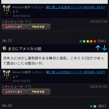
Amazon書評･レビュー:
頰に哀しみを刻め (ハーパーBOOKS, H187)
より
459676655X
このレビューは…
[？]
2025/07/30
ネタバレあり
削除希望
No.31
(
pt)
5
まさにアメリカ小説
日本人には少し違和感のある舞台と設定。このミス1位だけあっ
て面白いことは面白いが。
Amazon書評･レビュー:
頰に哀しみを刻め (ハーパーBOOKS, H187)
より
459676655X
このレビューは…
[？]
2025/01/05
ネタバレあり
削除希望
No.30
(
pt)
2