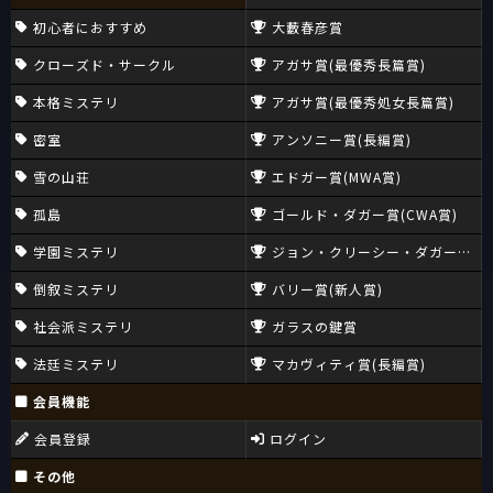
初心者におすすめ
大藪春彦賞
クローズド・サークル
アガサ賞(最優秀長篇賞)
本格ミステリ
アガサ賞(最優秀処女長篇賞)
密室
アンソニー賞(長編賞)
雪の山荘
エドガー賞(MWA賞)
孤島
ゴールド・ダガー賞(CWA賞)
学園ミステリ
ジョン・クリーシー・ダガー賞(CW
倒叙ミステリ
バリー賞(新人賞)
社会派ミステリ
ガラスの鍵賞
法廷ミステリ
マカヴィティ賞(長編賞)
会員機能
会員登録
ログイン
その他