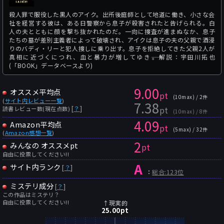
殺人罪で服役した黒人のアイク。出所後庭師として地道に働き、小さな会
社を経営する彼は、ある日警察から息子が殺害されたと告げられる。白
人の夫とともに顔を撃ち抜かれたのだ。一向に捜査が進まぬなか、息子
たちの墓が差別主義者によって破壊され、アイクは息子の夫の父親で酒浸
りのバディ・リーと犯人捜しに乗り出す。息子を拒絶してきた父親2人が
真相に近づくにつれ、血と暴力が増してゆき――。解説：宇田川拓也
(「BOOK」データベースより)
9.00
オススメ平均点
pt
(10max) / 2件
(
サイト内レビュー一覧
)
7.38
pt
[
？
]
読書レビュー数(現在点数)
(10max) / 8件
4.09
Amazon平均点
pt
(5max) / 32件
(
Amazon感想一覧
)
2
みんなの オススメpt
pt
自由に投票してください!!
A
サイト内ランク
[
？
]
：
総合:123位
ミステリ成分
[
？
]
この作品はミステリ？
自由に投票してください!!
↑現実的
25.00
pt