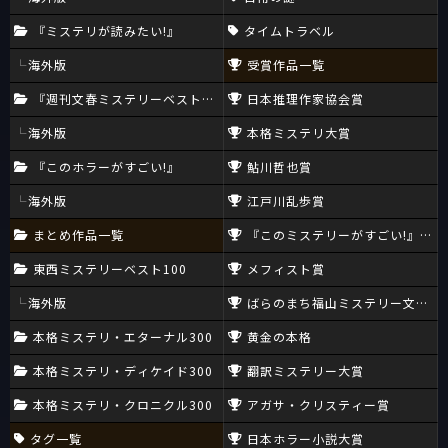
『ミステリが読みたい!』
タイムトラベル
海外版
受賞作品一覧
『週刊文春ミステリーベスト10』
日本推理作家協会賞
海外版
本格ミステリ大賞
『このホラーがすごい!』
鮎川哲也賞
海外版
江戸川乱歩賞
まとめ作品一覧
『このミステリーがすごい!』大賞
東西ミステリーベスト100
メフィスト賞
海外版
ばらのまち福山ミステリー文学新
本格ミステリ・エターナル300
黄金の本格
本格ミステリ・ディケイド300
翻訳ミステリー大賞
本格ミステリ・クロニクル300
アガサ・クリスティー賞
タグ一覧
日本ホラー小説大賞