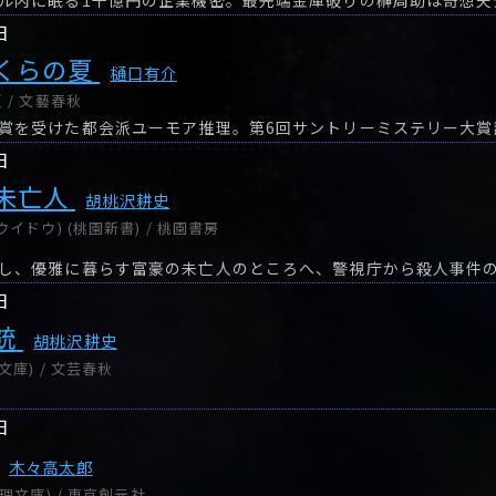
日
くらの夏
樋口有介
 / 文藝春秋
賞を受けた都会派ユーモア推理。第6回サントリーミステリー大賞
日
未亡人
胡桃沢耕史
イドウ) (桃園新書) / 桃園書房
日
銃
胡桃沢耕史
文庫) / 文芸春秋
日
木々高太郎
理文庫) / 東京創元社