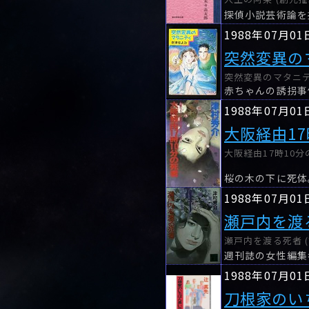
探偵小説芸術論を
1988年07月01
突然変異の
突然変異のマタニテ
赤ちゃんの誘拐事
1988年07月01
大阪経由17
大阪経由17時10分
桜の木の下に死体
1988年07月01
瀬戸内を渡
瀬戸内を渡る死者 (
1988年07月01
刀根家のい