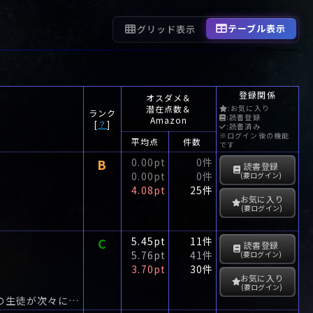
テーブル表示
グリッド表示
登録関係
オスダメ＆
潜在点数＆
:お気に入り
ランク
:読書登録
Amazon
[
？
]
:読書済み
※ログイン後の機能
平均点
件数
です
B
0.00pt
0件
読書登録
0.00pt
0件
(要ログイン)
4.08pt
25件
お気に入り
(要ログイン)
C
5.45pt
11件
読書登録
5.76pt
41件
(要ログイン)
3.70pt
30件
お気に入り
(要ログイン)
学校という名の荒野をゆく、怖るべき中学生群像。名門秋川学園大付属中学3年A組の生徒が次々に惨殺された。