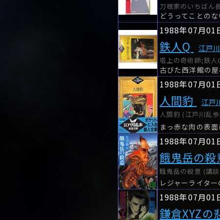
刀根家のいちばん長い日
1988年07月01
鉄人Q
江戸
塔上の奇術師;鉄人Q
1988年07月01
人間豹
江戸
人間豹 (江戸川乱歩
1988年07月01
餓鬼岳の殺
餓鬼岳の殺意 (講談
1988年07月01
鎌倉XYZの