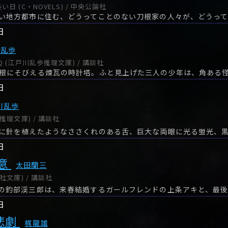
 (C・NOVELS) / 中央公論社
日
川乱歩
 (江戸川乱歩推理文庫) / 講談社
日
川乱歩
推理文庫) / 講談社
日
意
太田蘭三
社文庫) / 講談社
日
悲劇
梶龍雄