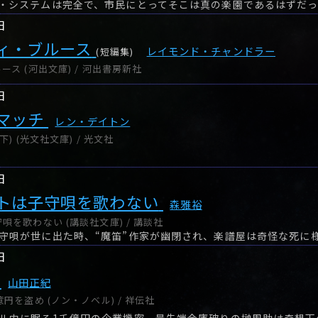
・システムは完全で、市民にとってそこは真の楽園であるはずだ
日
ィ・ブルース
レイモンド・チャンドラー
(短編集)
ス (河出文庫) / 河出書房新社
日
マッチ
レン・デイトン
) (光文社文庫) / 光文社
日
トは子守唄を歌わない
森雅裕
を歌わない (講談社文庫) / 講談社
守唄が世に出た時、“魔笛”作家が幽閉され、楽譜屋は奇怪な死に
日
山田正紀
円を盗め (ノン・ノベル) / 祥伝社