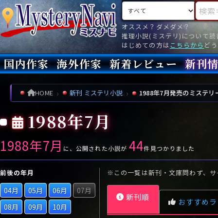
検索対象
検索キ
オススメ？ダメダメ？
推理小説(ミステリ)について
はじめての方は
こちらから
どう
国内作家
海外作家
新着レビュー
新刊
新刊
文庫
新刊
今月(
先月(
先々月
あ行
あ
い
ア行
う
ア
え
イ
お
ウ
エ
オ
HOME
新刊 ミステリ小説
1988年7月発売のミステリ
か行
か
き
カ行
く
カ
け
キ
こ
ク
ケ
コ
1988年7月
さ行
さ
し
サ行
す
サ
せ
シ
そ
ス
セ
ソ
1988年7月
44
た行
た
ち
タ行
つ
タ
て
チ
と
ツ
テ
ト
に、公開された小説が
件見つかりました
な行
な
に
ナ行
ぬ
ナ
ね
ニ
の
ヌ
ネ
ノ
前後の年月
※この一覧は新刊・文庫問わず、サ
は行
は
ひ
ハ行
ふ
ハ
へ
ヒ
ほ
フ
ヘ
ホ
04月
05月
06月
07月
新刊順
ま行
ま
み
マ行
む
マ
め
ミ
も
ム
メ
モ
おすすめラ
08月
09月
10月