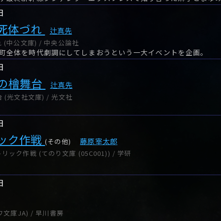
日
死体づれ
辻真先
(中公文庫) / 中央公論社
町全体を時代劇調にしてしまおうという一大イベントを企画。
日
の檜舞台
辻真先
(光文社文庫) / 光文社
日
ック作戦
藤原宰太郎
(その他)
ク作戦 (てのり文庫 (05C001)) / 学研
日
文庫JA) / 早川書房