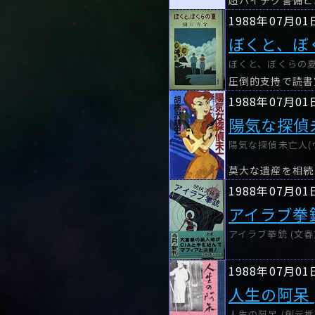
1988年07月01
ぼくと、ぼ
ぼくと、ぼくらの夏
圧倒的支持で読書
1988年07月01
陽気な探偵
陽気な探偵未亡人(ウ
1988年07月01
アイラブ拳
アイラブ拳銃 (文春
1988年07月01
人生の阿呆
人生の阿呆 (創元推