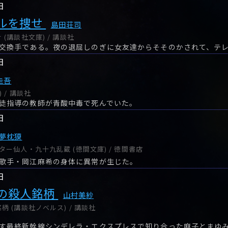
日
ルを捜せ
島田荘司
(講談社文庫) / 講談社
日
圭吾
 / 講談社
徒指導の教師が青酸中毒で死んでいた。
日
夢枕獏
ー仙人・九十九乱蔵 (徳間文庫) / 徳間書店
歌手・岡江麻希の身体に異常が生じた。
日
の殺人銘柄
山村美紗
 (講談社ノベルス) / 講談社