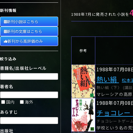
や行
や
ヤ行
ゆ
ヤ
よ
ユ
ヨ
新刊情報
ら行
ら
り
ラ行
る
ラ
れ
リ
ろ
ル
レ
ロ
1988年7月に発売された小説を
新刊小説はこちら
わ行
わ
ワ行
ワ
新刊の文庫はこちら
新刊から高評価のみ
参考
絞り込み
書籍名/出版社レーベル
1988年07月08
熱い絹
松本
著者名
熱い絹〈下〉 (講談
マレーシアの高原
国内
海外
1988年07月08
チョコレー
あらすじ
チョコレートゲーム 
出版社