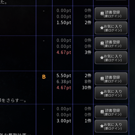
った。
0.00pt
0件
-
読書登録
0.00pt
0件
(要ログイン)
1.50pt
2件
お気に入り
(要ログイン)
0.00pt
0件
-
読書登録
0.00pt
0件
(要ログイン)
4.67pt
3件
お気に入り
(要ログイン)
B
5.50pt
2件
読書登録
6.38pt
8件
(要ログイン)
4.67pt
30件
お気に入り
(要ログイン)
様をさらす―。
0.00pt
0件
-
読書登録
0.00pt
0件
(要ログイン)
3.00pt
1件
お気に入り
(要ログイン)
超ハイテク警備ビル内に眠る1千億円の企業機密。最先端金庫破りの榊周助は奇想天外な奪取計画を立てた。