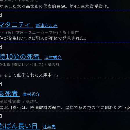
提唱した木々高太郎の代表的長編。第4回直木賞受賞作。
日
マタニティ
新津きよみ
ィ (角川文庫―スニーカー文庫) / 角川書店
件が発生!おまけに犯人が死体で発見された。
日
時10分の死者
津村秀介
の死者 (講談社ノベルス) / 講談社
。そして血塗られた文庫本…。
日
る死者
津村秀介
講談社文庫) / 講談社
日
ちばん長い日
辻真先