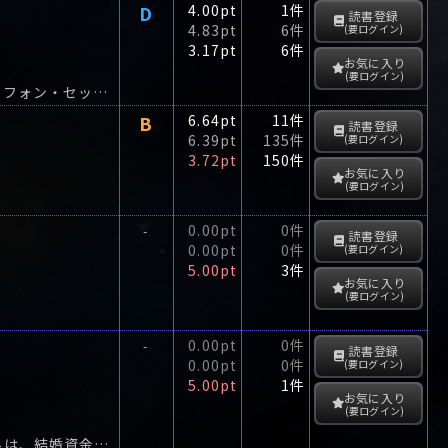
D
4.00pt
1件
読書登録
4.83pt
6件
(要ログイン)
3.17pt
6件
お気に入り
(要ログイン)
綾子は商社の電話交換手である。夜の退屈しのぎに女友達からそそのかされて、テレフォン・セックスを始めた。
B
6.64pt
11件
読書登録
6.39pt
135件
(要ログイン)
3.72pt
150件
お気に入り
(要ログイン)
0.00pt
0件
-
読書登録
0.00pt
0件
(要ログイン)
5.00pt
3件
お気に入り
(要ログイン)
0.00pt
0件
-
読書登録
0.00pt
0件
(要ログイン)
5.00pt
1件
お気に入り
(要ログイン)
恋人たちを引き離す最終新幹線シンデレラ・エクスプレスで知り合った麻子とまゆみは、結婚資金を作るため、株を始めた。