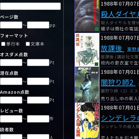
1988年07月07
殺人ダイヤ
ページ数
殺人ダイヤルを捜せ 
～
pp.
フォーマット
1988年07月07
単行本
文庫本
放課後
東野
オスダメ点数
放課後 (講談社文庫)
～
Pt
校内の更衣室で生
1988年07月01
潜在点数
闇狩り師2
～
Pt
闇狩り師〈2〉ミスタ
Amazon点数
売り出し中の新人
～
Pt
1988年07月01
レビュー数
シンデレラ
～
件
シンデレラの殺人銘柄
読者数
～
人