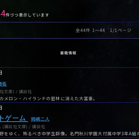
44
件づつ表示しています
全44件 1〜44 1/1ページ
書籍情報
日
清張
社文庫) / 講談社
カメロン・ハイランドの密林に消えた大富豪。
日
トゲーム
岡嶋二人
(講談社文庫) / 講談社