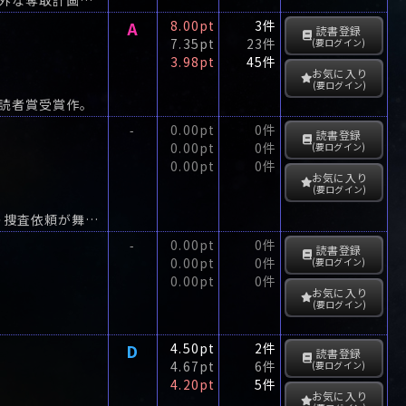
A
8.00pt
3件
読書登録
7.35pt
23件
(要ログイン)
3.98pt
45件
お気に入り
(要ログイン)
読者賞受賞作。
0.00pt
0件
-
読書登録
0.00pt
0件
(要ログイン)
0.00pt
0件
お気に入り
(要ログイン)
莫大な遺産を相続し、優雅に暮らす富豪の未亡人のところへ、警視庁から殺人事件の捜査依頼が舞いこんだ。
0.00pt
0件
-
読書登録
0.00pt
0件
(要ログイン)
0.00pt
0件
お気に入り
(要ログイン)
D
4.50pt
2件
読書登録
4.67pt
6件
(要ログイン)
4.20pt
5件
お気に入り