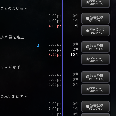
お気に入り
(要ログイン)
どうってことのない地方都市に住む、どうってことのない刀根家の人々が、どうってことのない蒸し暑い日に、とんでもない事件に巻き込まれた。
0.00pt
0件
-
読書登録
4.00pt
1件
(要ログイン)
4.00pt
1件
お気に入り
(要ログイン)
古びた西洋館の屋根にそびえる煉瓦の時計塔。ふと見上げた三人の少年は、角ある怪人の姿を塔上に見出し、慄然とする。
D
0.00pt
0件
読書登録
5.00pt
2件
(要ログイン)
3.90pt
10件
お気に入り
(要ログイン)
まっ赤な肉の表面に針を植えたようなささくれのある舌、巨大な両眼に光る蛍光、黒ずんだ骨ばった顔―人間豹・恩田に最初の恋人を食い殺された神谷は、今また次の恋人レビューの女王・江川蘭子を...
0.00pt
0件
-
読書登録
0.00pt
0件
(要ログイン)
0.00pt
0件
お気に入り
(要ログイン)
レジャーライターの釣部渓三郎は、来春結婚するガールフレンドの上条アキと、最後の思い出に冬の北アルプスに入った。
0.00pt
0件
-
読書登録
7.00pt
1件
(要ログイン)
0.00pt
0件