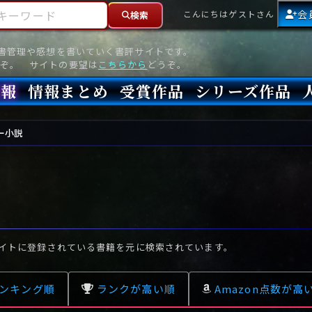
ーワード
会
こんにちはゲストさん
検索
読書管理や感想を書いていく書評サイトです。
ぞ。 サイトの要望は
こちらから
どうぞ。
情報
情報まとめ
受賞作品
シリーズ作品
情報
新刊
高評価
8月)発売
7月)発売
(6月)発売
『本格ミステリベスト』2026年版
『本格ミステリベスト』(海外)
『このミステリーがすごい!』2026年版
『このミステリーがすごい!』(海外)
『ミステリが読みたい!』2026年版
『ミステリが読みたい!』(海外)
『週刊文春ミステリーベスト10』2025年版
『週刊文春ミステリーベスト10』(海外)
本格ミステリ・エターナル300
本格ミステリ・ディケイド300
本格ミステリ・クロニクル300
ミステリー・リーグ
東西ミステリーベスト100 2012年版(国内)
東西ミステリーベスト100 2012年版(海外)
日本推理作家協会賞
本格ミステリ大賞
鮎川哲也賞
横溝正史ミステリ大賞
江戸川乱歩賞
メフィスト賞
『このミステリーがすごい!』大賞
アンソニー賞(長編賞)
エドガー賞(MWA賞)
ゴールド・ダガー賞(CWA賞)
バリー賞(長編賞)
ガラスの鍵賞
その他をもっとみる
その他をもっとみる
ー小説
イトに登録されている書籍を元に検索されています。
ンキング順
ランクが高い順
Amazon点数が高