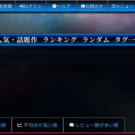
員登録
ログイン
ヘルプ
お問合せ
メニュー
人気・話題作
ランキング
ランダム
タグ
本日
3日間
今週
今月
最近閲覧された小説
国内総合ランキング
海外総合ランキング
Amazon国内作品高評価
Amazon海外作品高評価
国内作品高評価
海外作品高評価
閲覧回数
オススメ投票回数
読書した人が多い小説
サイトランク
Sランク
Aランク
Bランク
Cランク
Dランク
Eランク
Fランク
初心者におすすめ
クローズド・サー
本格ミステリ
青春ミステリ
学園ミステリ
日常の謎
SFミステリ
倒叙ミステリ
警察小説
映画化
ドラマ化
その他をもっとみ
い順
平均点が高い順
レビュー数が多い順