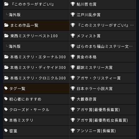
『このホラーがすごい!』
鮎川哲也賞
海外版
江戸川乱歩賞
まとめ作品一覧
『このミステリーがすごい!』大賞
東西ミステリーベスト100
メフィスト賞
海外版
ばらのまち福山ミステリー文学新
本格ミステリ・エターナル300
黄金の本格
本格ミステリ・ディケイド300
翻訳ミステリー大賞
本格ミステリ・クロニクル300
アガサ・クリスティー賞
タグ一覧
日本ホラー小説大賞
初心者におすすめ
大藪春彦賞
クローズド・サークル
アガサ賞(最優秀長篇賞)
本格ミステリ
アガサ賞(最優秀処女長篇賞)
密室
アンソニー賞(長編賞)