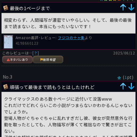
最後の1ページまで
相変わらず、人間描写が濃密でいやらしい。そして、最後の最後
まで読まないと、本当にもったいないです！
Amazon書評･レビュー:
フジコの十ヶ条
より
4198660123
このレビューは…
[？]
2025/06/12
ネタバレあり
削除希望
No.3
(
pt)
1
頑張って最後まで読もうとはしたけれど
クライマックスのあろ数十ページに近付いて没落www
これだけでどれくらいこの小説がつまらないかわかるんじゃない
でしょうか。
登場人物がぐちゃぐちゃに乱れすぎだし彼、彼女が突然意外な行
動を取ったとしても、人物描写が薄くて稚拙なので驚きが出てこ
ない。