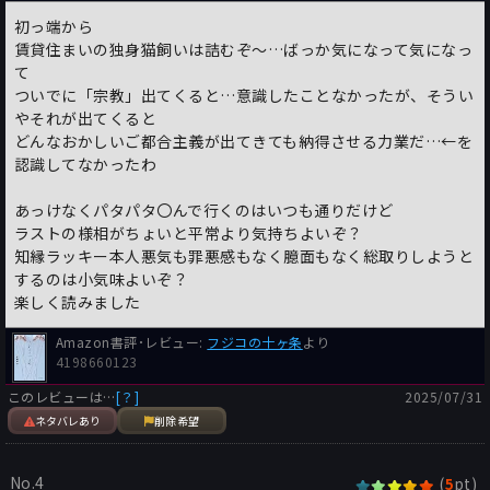
初っ端から
賃貸住まいの独身猫飼いは詰むぞ～…ばっか気になって気になっ
て
ついでに「宗教」出てくると…意識したことなかったが、そうい
やそれが出てくると
どんなおかしいご都合主義が出てきても納得させる力業だ…←を
認識してなかったわ
あっけなくパタパタ〇んで行くのはいつも通りだけど
ラストの様相がちょいと平常より気持ちよいぞ？
知縁ラッキー本人悪気も罪悪感もなく臆面もなく総取りしようと
するのは小気味よいぞ？
楽しく読みました
Amazon書評･レビュー:
フジコの十ヶ条
より
4198660123
このレビューは…
[？]
2025/07/31
ネタバレあり
削除希望
No.4
(
pt)
5