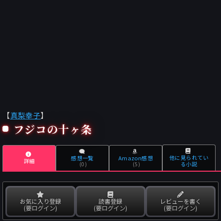
【
真梨幸子
】
フジコの十ヶ条
他に見られてい
感想一覧
Amazon感想
詳細
る小説
(0)
(5)
お気に入り登録
読書登録
レビューを書く
(要ログイン)
(要ログイン)
(要ログイン)