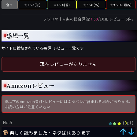
全て
☆1～3(低)
☆4～6(普)
☆7～8(高)
☆9～10(最高)
フジコの十ヶ条
の総合評価:
7.60
/
10
点 レビュー
5
件。
感想一覧
サイトに投稿されている書評･レビュー一覧です
現在レビューがありません
Amazonレビュー
※以下のAmazon書評･レビューにはネタバレが含まれる場合があります。
未読の方はご注意ください
No.5
(
pt)
3
楽しく読みました・ネタばれあります