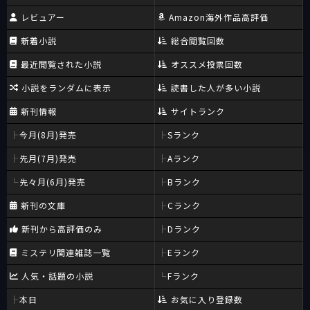
レビュアー
Amazon海外作品高評価
新着小説
総合閲覧回数
最近閲覧された小説
オススメ投票回数
小説をランダムに表示
読書した人が多い小説
新刊情報
サイトランク
今月(8月)発売
Sランク
先月(7月)発売
Aランク
先々月(6月)発売
Bランク
新刊の文庫
Cランク
新刊から高評価のみ
Dランク
ミステリ関連雑誌一覧
Eランク
人気・話題の小説
Fランク
本日
お気に入り登録数