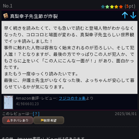
No.1
(
pt)
5
真梨幸子先生節が炸裂
早く続きを読みたくて、でも急いで読むと登場人物がわからなく
なったり、コロコロと場面が変わる、真梨幸子先生らしい世界観
でイッキ読みしました！
事件に触れた人物は容赦なく始末されるのが恐ろしい、そして犯
人誰！？となりますが、最後の方でやっぱりこの人が犯人か、で
もさらに上をいく「この人にこんな一面が！」があり、面白かっ
たです。
またもう一度ゆっくり読みたいです。
最後に、弁護士先生がいなくなった後、よっちゃんが安心して暮
らせているかが気になります。
Amazon書評･レビュー:
フジコの十ヶ条
より
4198660123
このレビューは…
[？]
2025/06/01
ネタバレあり
削除希望
その他、Amazon書評･レビューが
5
件あります。