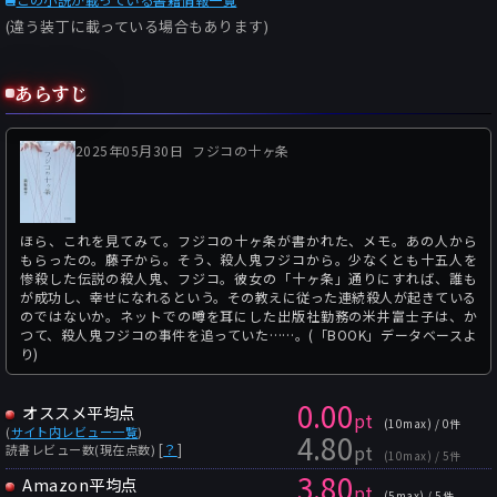
(違う装丁に載っている場合もあります)
あらすじ
2025年05月30日
フジコの十ヶ条
ほら、これを見てみて。フジコの十ヶ条が書かれた、メモ。あの人から
もらったの。藤子から。そう、殺人鬼フジコから。少なくとも十五人を
惨殺した伝説の殺人鬼、フジコ。彼女の「十ヶ条」通りにすれば、誰も
が成功し、幸せになれるという。その教えに従った連続殺人が起きている
のではないか。ネットでの噂を耳にした出版社勤務の米井富士子は、か
つて、殺人鬼フジコの事件を追っていた……。(「BOOK」データベースよ
り)
0.00
オススメ平均点
pt
(10max) / 0件
(
サイト内レビュー一覧
)
4.80
pt
[
？
]
読書レビュー数(現在点数)
(10max) / 5件
3.80
Amazon平均点
pt
(5max) / 5件