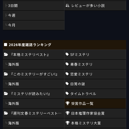
3日間
レビューが多い小説
今週
今月
2026年度雑誌ランキング
『本格ミステリベスト』
SFミステリ
海外版
青春ミステリ
『このミステリーがすごい!』
恋愛ミステリ
海外版
日常の謎
『ミステリが読みたい!』
タイムトラベル
海外版
受賞作品一覧
『週刊文春ミステリーベスト10』
日本推理作家協会賞
海外版
本格ミステリ大賞