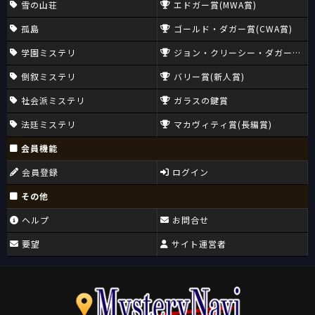
雪の山荘
エドガー賞(MWA賞)
孤島
ゴールド・ダガー賞(CWA賞)
学園ミステリ
ジョン・クリーシー・ダガー賞(CW
倒叙ミステリ
バリー賞(新人賞)
社会派ミステリ
ガラスの鍵賞
法廷ミステリ
マカヴィティ賞(長編賞)
会員機能
会員登録
ログイン
その他
ヘルプ
お問合せ
要望
サイト運営者