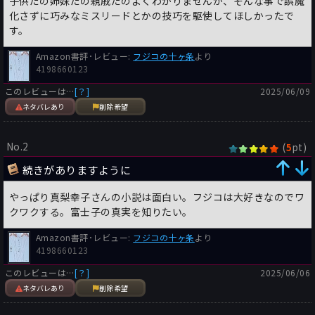
子供だの姉妹だの親戚だのよくわかりませんが、そんな事で誤魔
化さずに巧みなミスリードとかの技巧を駆使してほしかったで
す。
Amazon書評･レビュー:
フジコの十ヶ条
より
4198660123
このレビューは…
[？]
2025/06/09
ネタバレあり
削除希望
No.2
(
pt)
5
続きがありますように
やっぱり真梨幸子さんの小説は面白い。フジコは大好きなのでワ
クワクする。富士子の真実を知りたい。
Amazon書評･レビュー:
フジコの十ヶ条
より
4198660123
このレビューは…
[？]
2025/06/06
ネタバレあり
削除希望