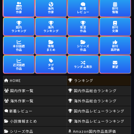
国内
海外
新着
新刊
作家
作家
レビュー
情報
国内
海外
受賞
新刊
ランキング
ランキング
作品
文庫
本日話題
情報
シリーズ
新刊
作品
まとめ
作品
高評価
近況話題
タグ
ランダム表示
要望
作品
一覧
HOME
ランキング
国内作家一覧
国内作品総合ランキング
海外作家一覧
海外作品総合ランキング
新着レビュー
国内作品レビューランキング
小説情報まとめ
海外作品レビューランキング
シリーズ作品
Amazon国内作品高評価