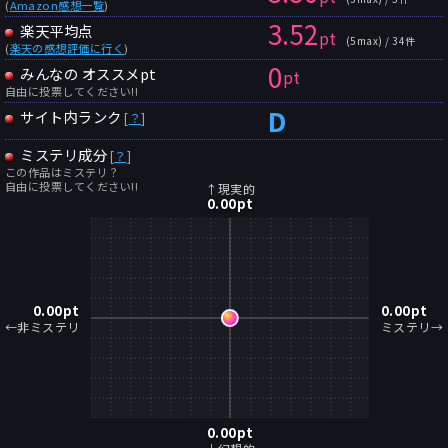
(
Amazon感想一覧
)
3.52
楽天平均点
pt
(5max) / 34件
(
楽天の感想評価に行く
)
0
みんなの オススメpt
pt
自由に投票してください!!
D
サイト内ランク
[
？
]
ミステリ成分
[
？
]
この作品はミステリ？
自由に投票してください!!
↑現実的
0.00
pt
0.00
pt
0.00
pt
←非ミステリ
ミステリ→
0.00
pt