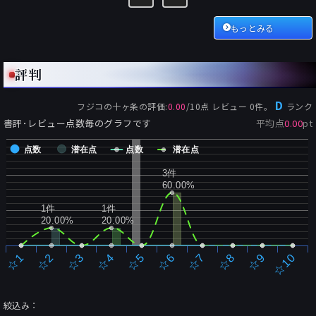
もっとみる
評判
D
フジコの十ヶ条
の評価:
0.00
/
10
点 レビュー
0
件。
ランク
書評･レビュー点数毎のグラフです
平均点
0.00
pt
点数
潜在点
点数
潜在点
3件
60.00%
1件
1件
20.00%
20.00%
☆2
☆7
☆3
☆8
☆4
☆9
☆5
☆10
☆1
☆6
絞込み：