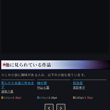
他に見られている作品
※この小説に興味がある人は、以下の小説も見ています。
死んだら永遠に休めま
棘の家
孤虫症
す
中山七里
真梨幸子
遠坂八重
B
D
B
0.00pt
-
4.38pt
0.00pt
-
3.36pt
5.67pt
-
3.78pt