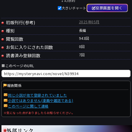
↓幻想的
投票画面を開く
大きいチャート
初版刊行(参考)
2025年05月
種別
長編
閲覧回数
943回
お気に入りにされた回数
0
回
読書済み登録回数
7
回
■
このページのURL
報告関係
同じ小説が他で登録されていました
小説ではありません(漫画や雑誌である)
このページに関して連絡
※気になった点がありましたらお知らせください。
外部リンク