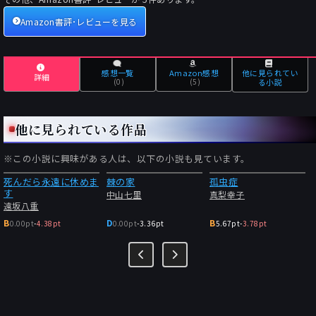
Amazon書評･レビューを見る
感想一覧
Amazon感想
他に見られてい
詳細
(0)
(5)
る小説
他に見られている作品
※この小説に興味がある人は、以下の小説も見ています。
死んだら永遠に休めま
棘の家
孤虫症
す
中山七里
真梨幸子
遠坂八重
B
D
B
0.00pt
-
4.38pt
0.00pt
-
3.36pt
5.67pt
-
3.78pt