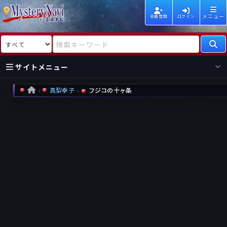
メニュー
会員登録
ログイン
検索対象
検索キーワード
サイトメニュー
真梨幸子
フジコの十ヶ条
HOME
国内
海外
新着
新刊
作家
作家
レビュー
情報
国内
海外
受賞
新刊
ランキング
ランキング
作品
文庫
本日話題
情報
シリーズ
新刊
作品
まとめ
作品
高評価
近況話題
タグ
ランダム表示
要望
作品
一覧