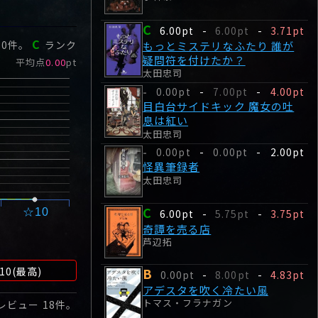
C
6.00pt
-
6.00pt
-
3.71pt
C
ー
0
件。
ランク
もっとミステリなふたり 誰が
疑問符を付けたか？
平均点
0.00
pt
太田忠司
0.00pt
-
7.00pt
-
4.00pt
-
目白台サイドキック 魔女の吐
息は紅い
太田忠司
0.00pt
-
0.00pt
-
2.00pt
-
怪異筆録者
太田忠司
C
☆10
6.00pt
-
5.75pt
-
3.75pt
奇譚を売る店
芦辺拓
B
10(最高)
0.00pt
-
8.00pt
-
4.83pt
アデスタを吹く冷たい風
トマス・フラナガン
 レビュー
18
件。