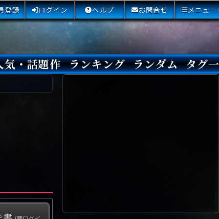
員登録
ログイン
ヘルプ
お問合せ
メニュー
人気・話題作
ランキング
ランダム
タグ
本日
3日間
今週
今月
最近閲覧された小説
国内総合ランキング
海外総合ランキング
Amazon国内作品高評価
Amazon海外作品高評価
国内作品高評価
海外作品高評価
閲覧回数
オススメ投票回数
読書した人が多い小説
サイトランク
Sランク
Aランク
Bランク
Cランク
Dランク
Eランク
Fランク
初心者におすすめ
クローズド・サー
本格ミステリ
青春ミステリ
学園ミステリ
日常の謎
SFミステリ
倒叙ミステリ
警察小説
映画化
ドラマ化
その他をもっとみ
を書
(要ログイ