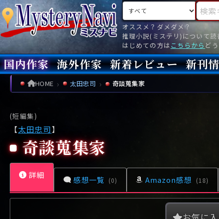
検索対象
検索キ
オススメ？ダメダメ？
推理小説(ミステリ)について
はじめての方は
こちらから
どう
国内作家
海外作家
新着レビュー
新刊
新刊
文庫
新刊
今月(
先月(
先々月
あ行
あ
い
ア行
う
ア
え
イ
お
ウ
エ
オ
HOME
太田忠司
奇談蒐集家
か行
か
き
カ行
く
カ
け
キ
こ
ク
ケ
コ
(短編集)
さ行
さ
し
サ行
す
サ
せ
シ
そ
ス
セ
ソ
【
太田忠司
】
奇談蒐集家
た行
た
ち
タ行
つ
タ
て
チ
と
ツ
テ
ト
な行
な
に
ナ行
ぬ
ナ
ね
ニ
の
ヌ
ネ
ノ
詳細
感想一覧
Amazon感想
(0)
(18)
は行
は
ひ
ハ行
ふ
ハ
へ
ヒ
ほ
フ
ヘ
ホ
ま行
ま
み
マ行
む
マ
め
ミ
も
ム
メ
モ
お気に入