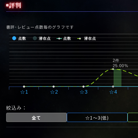
狂った事件、犯人、
評判
探偵...
書評･レビュー点数毎のグラフです
点数
潜在点
点数
潜在点
2件
25.00%
☆1
☆2
☆3
☆4
絞込み：
全て
☆1～3(低)