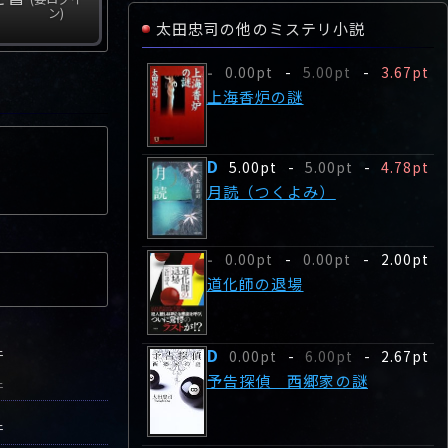
ン)
太田忠司の他のミステリ小説
0.00pt
-
5.00pt
-
3.67pt
-
上海香炉の謎
D
5.00pt
-
5.00pt
-
4.78pt
月読（つくよみ）
0.00pt
-
0.00pt
-
2.00pt
-
道化師の退場
D
件
0.00pt
-
6.00pt
-
2.67pt
予告探偵 西郷家の謎
件
件