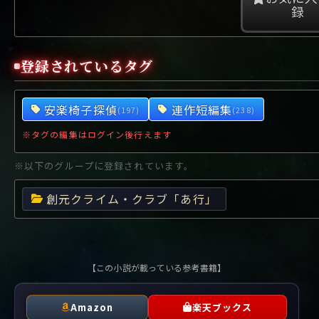
や行
や
ヤ行
ゆ
ヤ
よ
ユ
ヨ
録
ら行
ら
り
ラ行
る
ラ
れ
リ
ろ
ル
レ
ロ
わ行
わ
ワ行
ワ
登録されているタグ
安楽椅子探偵
連作短編集
(197)
(238)
※タグの編集はログイン後行えます
※以下のグループに登録されています。
創元クライム・クラブ「あ行」
【この小説が載っている参考書籍】
Amazon
楽天ブックス