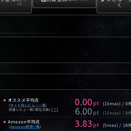
く
ン)
0.00
オススメ平均点
pt
(10max) / 0
(
サイト内レビュー一覧
)
6.00
[
？
]
読書レビュー数(現在点数)
pt
(10max) / 8
3.83
Amazon平均点
pt
(5max) / 18
(
Amazon感想一覧
)