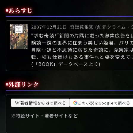
あらすじ
2007年12月31日
奇談蒐集家 (創元クライム・
“求む奇談!”新聞の片隅に載った募集広告を目に
験談―鏡の世界に住まう美しい姫君、パリ
冒険…謎と不思議に満ちた奇談に、蒐集家
転、種も仕掛けもある事件へと姿を変えて
(「BOOK」データベースより)
外部リンク
著者情報をwikiで調べる
この小説をGoogleで調べる
※特設サイト・著者サイトなど