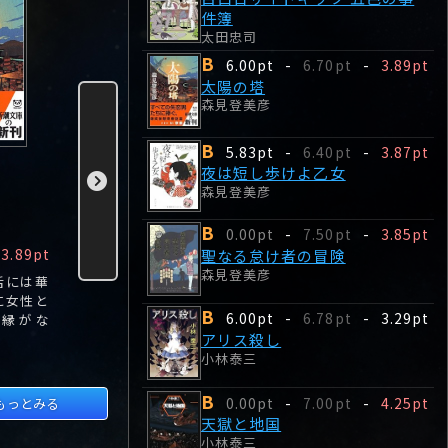
件簿
太田忠司
B
6.00pt
-
6.70pt
-
3.89pt
太陽の塔
森見登美彦
B
5.83pt
-
6.40pt
-
3.87pt
夜は短し歩けよ乙
聖なる怠け者の冒
アリス殺
夜は短し歩けよ乙女
女
険
小林泰三
森見登美彦
森見登美彦
森見登美彦
B
0.00pt
-
7.50pt
-
3.85pt
B
B
B
3.89pt
5.83pt
-
3.87pt
0.00pt
-
3.85pt
6.00pt
聖なる怠け者の冒険
森見登美彦
活には華
「黒髪の乙女」にひ
一年ほど前からそい
大学院生・
に女性と
そかに想いを寄せる
つは京都の街に現れ
理は、最近
B
6.00pt
-
6.78pt
-
3.29pt
に縁がな
「先輩」は、夜の先
た。
国に迷い込
斗町に、下鴨神社の
スの夢ばか
アリス殺し
古本市に、大学の学
る。
小林泰三
園祭に、彼女の姿を
追い求めた。
B
0.00pt
-
7.00pt
-
4.25pt
もっとみる
天獄と地国
小林泰三