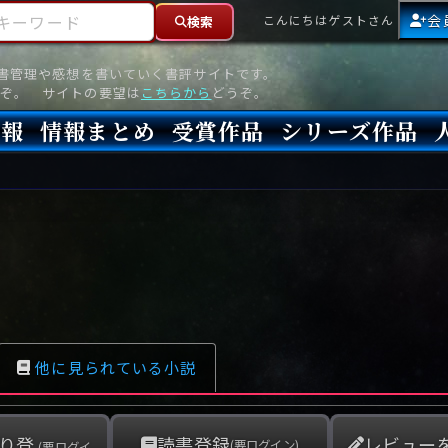
ーワード
会
こんにちはゲストさん
検索
読書管理や感想を書いていく書評サイトです。
ぞ。 サイトの要望は
こちらから
どうぞ。
情報
情報まとめ
受賞作品
シリーズ作品
情報
新刊
高評価
8月)発売
7月)発売
(6月)発売
『本格ミステリベスト』2026年版
『本格ミステリベスト』(海外)
『このミステリーがすごい!』2026年版
『このミステリーがすごい!』(海外)
『ミステリが読みたい!』2026年版
『ミステリが読みたい!』(海外)
『週刊文春ミステリーベスト10』2025年版
『週刊文春ミステリーベスト10』(海外)
本格ミステリ・エターナル300
本格ミステリ・ディケイド300
本格ミステリ・クロニクル300
ミステリー・リーグ
東西ミステリーベスト100 2012年版(国内)
東西ミステリーベスト100 2012年版(海外)
日本推理作家協会賞
本格ミステリ大賞
鮎川哲也賞
横溝正史ミステリ大賞
江戸川乱歩賞
メフィスト賞
『このミステリーがすごい!』大賞
アンソニー賞(長編賞)
エドガー賞(MWA賞)
ゴールド・ダガー賞(CWA賞)
バリー賞(長編賞)
ガラスの鍵賞
その他をもっとみる
その他をもっとみる
他に見られている小説
り登
読書登録
レビュー
(要ログイン)
(要ログイ