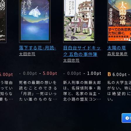
落下する花-月読-
目白台サイドキッ
太陽の塔
太田忠司
ク 五色の事件簿
森見登美彦
太田忠司
B
0.00pt
-
5.00pt
0.00pt
-
1.00pt
-
-
5.00pt
6.00pt
-
いう理由
死者の最期の想いを
新人刑事の無藤太郎
私の大学生
がってい
読むことのできる
は、名探偵刑事・南
がない。特
は知らな
「月読」―死はいっ
塚と、名家の当主・
は絶望的
要もな
たい誰のものなの
北小路の盟友コンビ
い。
か?静かな感動にみ
のせいで、幽霊がら
ちた物語。
みの事件にかり出さ
れるように。