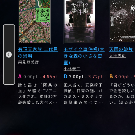
ふたり
有頂天家族 二代目
モザイク事件帳(大
天国の破片
(ア・
の帰朝
きな森の小さな密
太田忠司
森見登美彦
室)
小林泰三
A
D
B
.00pt
0.00pt
-
4.65pt
3.00pt
-
3.72pt
8.00pt
-
と渾名
誇り高き「阿呆の
犯人当て、安楽椅子
「君がどう
の景子
血」が騒ぐ!TVアニ
探偵、日常の謎、バ
で金を欲し
料理上
メ化され、累計32万
カミス…ミステリで
るのか、私
太郎く
部突破した大ベスト
お馴染みの七つの
い。知る必
セラー『有頂天家
「お題」を解くのは
い。
族』。
マッドサイエンティ
ストに記憶障害の探
偵、超天才殺人者!
一筋縄ではいかない