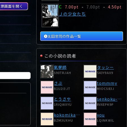
C
投票画面を開く
7.00pt
-
7.00pt
-
4.50pt
Ｊの少女たち
太田忠司の作品一覧
この小説の読者
氣學師
タッシー
S90TRJAH
543Y9AX9
さぶ
tommmy
B1U2I3JT
MIOCS83J
とうさや
senkoku-demon
1PJQWXYU
RVXEPK9P
kokomikanon
you
BZM3UXHU
LQINKWIL