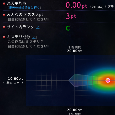
0.00
楽天平均点
pt
(5max) / 0件
(
楽天の感想評価に行く
)
3
みんなの オススメpt
pt
自由に投票してください!!
C
サイト内ランク
[
？
]
ミステリ成分
[
？
]
この作品はミステリ？
自由に投票してください!!
↑現実的
20.00
pt
10.00
pt
←非ミステリ
20.00
pt
↓幻想的