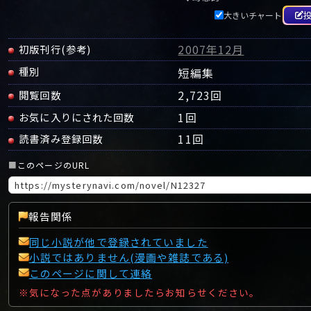
大きいチャート
2007年12月
初版刊行(参考)
種別
短編集
2,723回
閲覧回数
1
回
お気に入りにされた回数
11
回
読書済み登録回数
■
このページのURL
報告関係
同じ小説が他で登録されていました
小説ではありません(漫画や雑誌である)
このページに関して連絡
※気になった点がありましたらお知らせください。