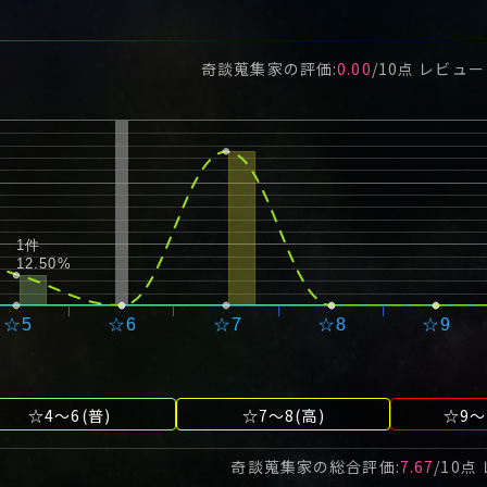
奇談蒐集家
の評価:
0.00
/
10
点 レビュ
1件
12.50%
☆5
☆6
☆7
☆8
☆9
☆4～6(普)
☆7～8(高)
☆9～
奇談蒐集家
の総合評価:
7.67
/
10
点