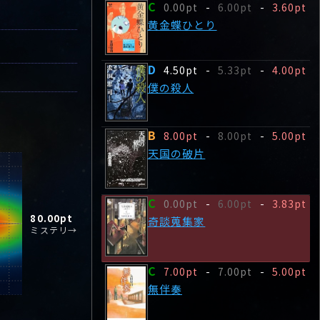
C
0.00pt
-
6.00pt
-
3.60pt
黄金蝶ひとり
D
4.50pt
-
5.33pt
-
4.00pt
僕の殺人
B
8.00pt
-
8.00pt
-
5.00pt
天国の破片
C
0.00pt
-
6.00pt
-
3.83pt
80.00
pt
奇談蒐集家
ミステリ→
C
7.00pt
-
7.00pt
-
5.00pt
無伴奏