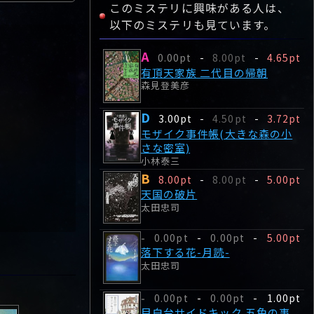
このミステリに興味がある人は、
以下のミステリも見ています。
A
0.00pt
-
8.00pt
-
4.65pt
有頂天家族 二代目の帰朝
森見登美彦
D
3.00pt
-
4.50pt
-
3.72pt
モザイク事件帳(大きな森の小
さな密室)
小林泰三
B
8.00pt
-
8.00pt
-
5.00pt
天国の破片
太田忠司
0.00pt
-
0.00pt
-
5.00pt
-
落下する花-月読-
太田忠司
0.00pt
-
0.00pt
-
1.00pt
-
目白台サイドキック 五色の事