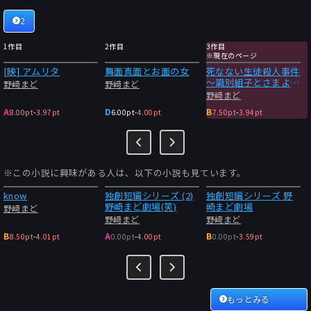
2
1作目
2作目
3作目
※現在のページ
[映] アムリタ
舞面真面とお面の女
死なない生徒殺人事件
～識別組子とさまよえ
野﨑まど
野﨑まど
る不死～
野﨑まど
A
D
B
8.00pt
-
3.97pt
6.00pt
-
4.00pt
7.50pt
-
3.94pt
※この小説に興味がある人は、以下の小説も見ています。
know
独創短編シリーズ (2)
独創短編シリーズ 野
野崎まど劇場(笑)
崎まど劇場
野﨑まど
野﨑まど
野﨑まど
B
A
B
8.50pt
-
4.01pt
0.00pt
-
4.00pt
0.00pt
-
3.59pt
もっとみる