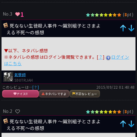
1
No.3
(
pt)
8
死なない生徒殺人事件 ～識別組子とさまよ
える不死～の感想
▼以下、ネタバレ感想
※ネタバレの感想はログイン後閲覧できます。[
？
]
ログイン
はこちら
氣學師
S90TRJAH
このレビューは…
[？]
2015/09/22 01:40:48
ナイス!!
ネタバレですよ
不正なレビュー
No.2
(
pt)
8
死なない生徒殺人事件 ～識別組子とさまよ
える不死～の感想