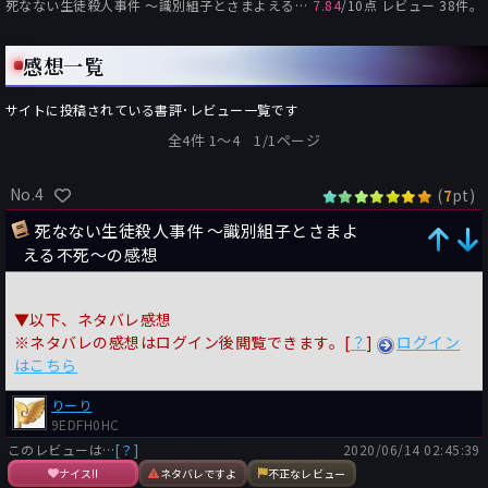
死なない生徒殺人事件 ～識別組子とさまよえる不死～
7.84
の総合評価:
/
10
点 レビュー
38
件。
感想一覧
サイトに投稿されている書評･レビュー一覧です
全4件 1〜4 1/1ページ
No.4
(
pt)
7
死なない生徒殺人事件 ～識別組子とさまよ
える不死～の感想
▼以下、ネタバレ感想
※ネタバレの感想はログイン後閲覧できます。[
？
]
ログイン
はこちら
りーり
9EDFH0HC
このレビューは…
[？]
2020/06/14 02:45:39
ナイス!!
ネタバレですよ
不正なレビュー