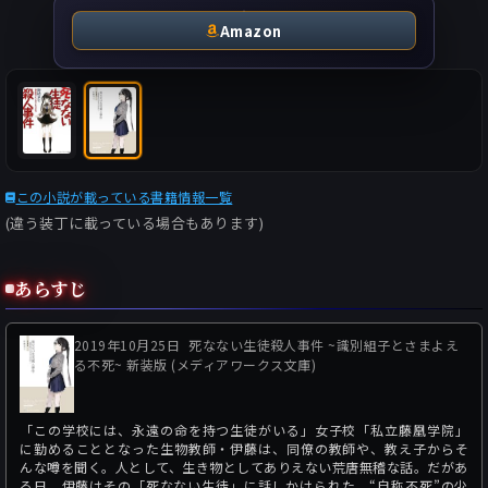
Amazon
この小説が載っている書籍情報一覧
(違う装丁に載っている場合もあります)
あらすじ
2019年10月25日
死なない生徒殺人事件 ~識別組子とさまよえ
る不死~ 新装版 (メディアワークス文庫)
「この学校には、永遠の命を持つ生徒がいる」女子校「私立藤凰学院」
に勤めることとなった生物教師・伊藤は、同僚の教師や、教え子からそ
んな噂を聞く。人として、生き物としてありえない荒唐無稽な話。だがあ
る日、伊藤はその「死なない生徒」に話しかけられた。“自称不死”の少