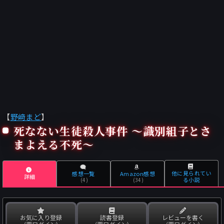
【
野﨑まど
】
死なない生徒殺人事件 ～識別組子とさ
まよえる不死～
他に見られてい
感想一覧
Amazon感想
詳細
る小説
(4)
(34)
お気に入り登録
読書登録
レビューを書く