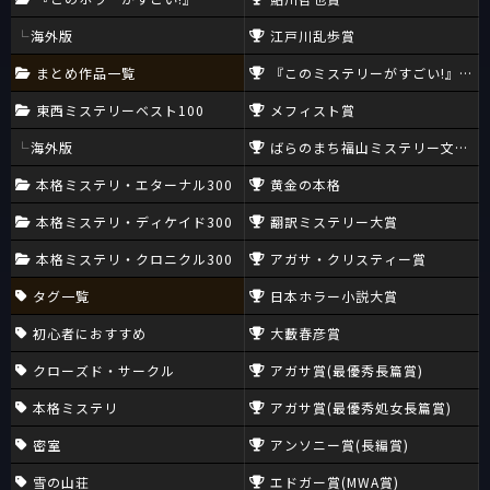
海外版
江戸川乱歩賞
まとめ作品一覧
『このミステリーがすごい!』大賞
東西ミステリーベスト100
メフィスト賞
海外版
ばらのまち福山ミステリー文学新
本格ミステリ・エターナル300
黄金の本格
本格ミステリ・ディケイド300
翻訳ミステリー大賞
本格ミステリ・クロニクル300
アガサ・クリスティー賞
タグ一覧
日本ホラー小説大賞
初心者におすすめ
大藪春彦賞
クローズド・サークル
アガサ賞(最優秀長篇賞)
本格ミステリ
アガサ賞(最優秀処女長篇賞)
密室
アンソニー賞(長編賞)
雪の山荘
エドガー賞(MWA賞)