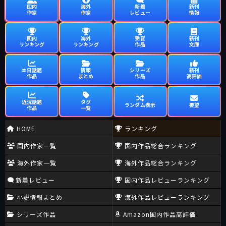
国内
海外
新着
新刊
作家
作家
レビュー
情報
国内
海外
受賞
新刊
ランキング
ランキング
作品
文庫
本日話題
情報
シリーズ
新刊
作品
まとめ
作品
高評価
近況話題
タグ
ランダム表示
要望
作品
一覧
HOME
ランキング
国内作家一覧
国内作品総合ランキング
海外作家一覧
海外作品総合ランキング
新着レビュー
国内作品レビューランキング
小説情報まとめ
海外作品レビューランキング
シリーズ作品
Amazon国内作品高評価