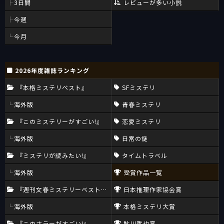
3日間
レビューが多い小説
今週
今月
2026年度雑誌ランキング
『本格ミステリベスト』
SFミステリ
海外版
青春ミステリ
『このミステリーがすごい!』
恋愛ミステリ
海外版
日常の謎
『ミステリが読みたい!』
タイムトラベル
海外版
受賞作品一覧
『週刊文春ミステリーベスト10』
日本推理作家協会賞
海外版
本格ミステリ大賞
『このホラーがすごい!』
鮎川哲也賞