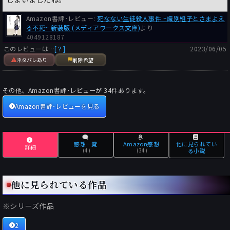
Amazon書評･レビュー:
死なない生徒殺人事件 ~識別組子とさまよえ
る不死~ 新装版 (メディアワークス文庫)
より
4049128187
このレビューは…
[？]
2023/06/05
ネタバレあり
削除希望
その他、Amazon書評･レビューが
34
件あります。
Amazon書評･レビューを見る
感想一覧
Amazon感想
他に見られてい
詳細
(4)
(34)
る小説
他に見られている作品
※シリーズ作品
2