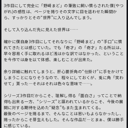
3作目にして完全に「野崎まど」の筆致に飼い慣らされた僕(やつ
がれ)の感性は、ページを捲りその文字に目を這わせた瞬間か
ら、すっかりとその“世界”に入り込んでしまう。
そして入り込んだ先に見えた世界は……
確かに僕自身3作目にしてそれなりに「野崎まど」の“手口”に慣
れてきたとは感じていた。でも「奇才」の「奇才」たる所以は、
早々容易く手に取れるほど浅はかな訳ではなかった、ということ
を今作では身を以て体感、楽しむことが出来た。
余り詳細に触れてしまうと、肝心要折角の“仕掛け”に手をかけて
しまうことになりそうなので、程々にしておくが、兎に角「笑わ
せて」貰った―それはそれは色々な意味で……。
シリーズ3作目だからこそ、理解し得る「面白さ」ってことで納
得も出来る一方、“シリーズ”と謳われているからこそ、今後の展
開に対する期待を込めた“疑念”もまた生まれてくる。
最後のページを捲るまで、そんなことは思いもよらなかったし、
捲ったからこそ芽生えもした。そんな作品だ―とまぁ、僕は勝手
に感じている。