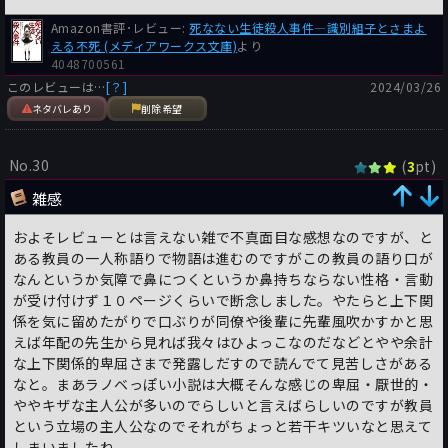
Amazon書評･レビュー:
死なない生徒殺人事件―識別組子とさまよ
える不死 (メディアワークス文庫)
より
4048700561
このレビューは…
[？]
2024/03/26
ネタバレあり
削除希望
No.30
(
pt)
3
雑感
およそレビューとは言えない雑で不真面目な感想なのですが、と
ある教員の一人称語りで物語は進むのですがこの教員の語り口が
なんというか気障で鼻につくというか鼻持ちならない性格・言動
が受け付けず１０ページくらいで断念しました。やたらと上下関
係を気に留めたがりで口ぶりが同僚や後輩に先輩風吹かすかと思
えば年配の先生から見れば我々はひよっこなのだなどとやや余計
な上下関係的卑屈さまで発露しだすので読んでて見苦しさがある
なと。まあラノベっぽい小説は大概そんな感じの卑屈・厭世的・
ややキザな主人公が多いのでらしいと言えばらしいのですが教員
という立場の主人公なのでそれがちょっと若干キツいなと思えて
しまいましたね。