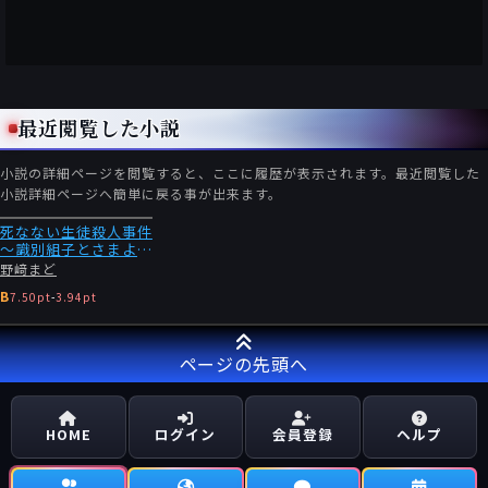
最近閲覧した小説
小説の詳細ページを閲覧すると、ここに履歴が表示されます。最近閲覧した
小説詳細ページへ簡単に戻る事が出来ます。
死なない生徒殺人事件
～識別組子とさまよえ
る不死～
野﨑まど
B
7.50pt
-
3.94pt
ページの先頭へ
HOME
ログイン
会員登録
ヘルプ