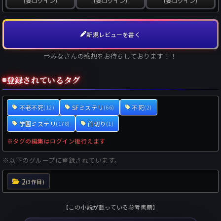
(要ログイン)
(要ログイン)
(要ログイン)
新規レビューを書く
⇒みなさんの感想をお待ちしております！！
登録されているタグ
不老不死
SFミステリ
不死
(12)
(66)
(2)
学園ミステリ
首切り
(178)
(1)
※タグの編集はログイン後行えます
※以下のグループに登録されています。
2
(3作目)
【この小説が載っている参考書籍】