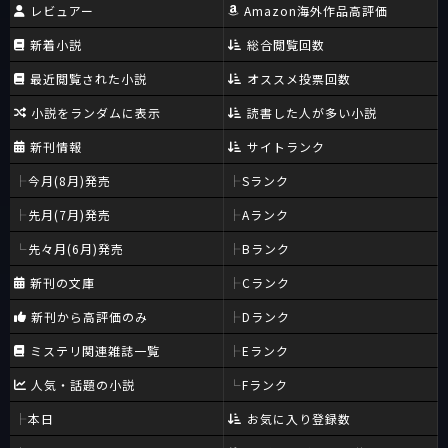
レビュアー
Amazon海外作品高評価
新着小説
総合閲覧回数
最近閲覧された小説
オススメ投票回数
小説をランダムに表示
読書した人が多い小説
新刊情報
サイトランク
今月(8月)発売
Sランク
先月(7月)発売
Aランク
先々月(6月)発売
Bランク
新刊の文庫
Cランク
新刊から高評価のみ
Dランク
ミステリ関連雑誌一覧
Eランク
人気・話題の小説
Fランク
本日
お気に入り登録数