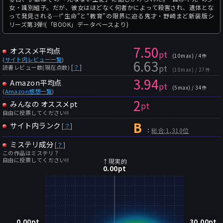
女・識別組子。だが、彼女はほどなく何者かによって殺害され、遺体とな
って発見される―!“生命”と“教育”の限界に迫る鬼才・野崎まど新装版シ
リーズ第3弾!(「BOOK」データベースより)
7.50
オススメ平均点
pt
(10max) / 4件
(
サイト内レビュー一覧
)
6.63
pt
[
？
]
読書レビュー数(現在点数)
(10max) / 27件
3.94
Amazon平均点
pt
(5max) / 34件
(
Amazon感想一覧
)
2
みんなの オススメpt
pt
自由に投票してください!!
B
サイト内ランク
[
？
]
：
総合:1,310位
ミステリ成分
[
？
]
この作品はミステリ？
自由に投票してください!!
↑現実的
0.00
pt
0.00
pt
30.00
pt