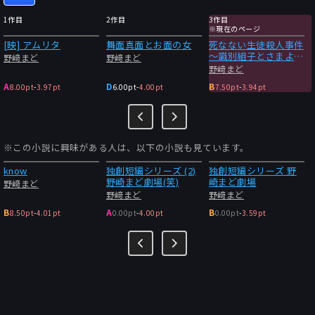
1作目
2作目
3作目
※現在のページ
[映] アムリタ
舞面真面とお面の女
死なない生徒殺人事件
～識別組子とさまよえ
野﨑まど
野﨑まど
る不死～
野﨑まど
A
D
B
8.00pt
-
3.97pt
6.00pt
-
4.00pt
7.50pt
-
3.94pt
※この小説に興味がある人は、以下の小説も見ています。
know
独創短編シリーズ (2)
独創短編シリーズ 野
野崎まど劇場(笑)
崎まど劇場
野﨑まど
野﨑まど
野﨑まど
B
A
B
8.50pt
-
4.01pt
0.00pt
-
4.00pt
0.00pt
-
3.59pt