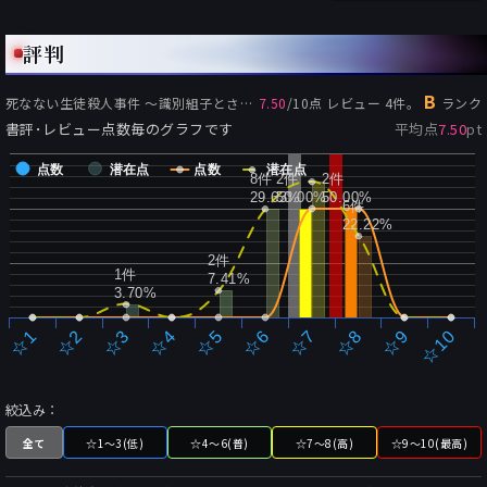
評判
B
死なない生徒殺人事件 ～識別組子とさまよえる不死～
7.50
/
10
点 レビュー
の評価:
4
件。
ランク
書評･レビュー点数毎のグラフです
平均点
7.50
pt
点数
潜在点
点数
潜在点
8件
2件
2件
29.63%
50.00%
50.00%
6件
22.22%
2件
1件
7.41%
3.70%
☆2
☆7
☆3
☆8
☆4
☆9
☆5
☆10
☆1
☆6
絞込み：
全て
☆1～3(低)
☆4～6(普)
☆7～8(高)
☆9～10(最高)