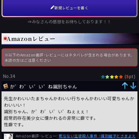
新規レビューを書く
⇒みなさんの感想をお待ちしております！！
Amazonレビュー
※以下のAmazon書評･レビューにはネタバレが含まれる場合があります。
未読の方はご注意ください
No.34
(
pt)
5
か゛わ゛い゛い゛ね識別ちゃん
先生かわいいたまちゃんかわいい行ちゃんかわいい可愛ちゃんか
わいいい！
識別ちゃん、か゛わ゛い゛い゛ねぇぇぇ！
超常的存在美少女に懐かれるの非常に癖です。
性癖です。
Amazon書評･レビュー:
死なない生徒殺人事件 ~識別組子とさまよえ