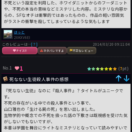
不死という設定を利用した、ホワイダニットからのフーダニット
や、不死の本当の意味などミステリした内容。ミステリな内容か
らの、SFなオチは衝撃的ではあったものの、作品の軽い雰囲気
がラストの衝撃を殺してしまっているような気もします
ほっと
2XKXV6EI
このレビューは…
[？]
2014/03/20 09:11:04
ナイス!!
ネタバレですよ
不正なレビュー
1
No.1
(
pt)
7
死なない生徒殺人事件の感想
『死なない生徒』なのに『殺人事件』？タイトルがユニークで
す。
不死の存在がいる中での殺人事件という事で、
山口雅也の「生ける屍の死」を思い出しました。
生物学的や概念での不死を扱った話の下敷きは既視感を受けた気
がしないでもないですが、
本書は学園を舞台にライトなミステリとなっていて読みやすいで