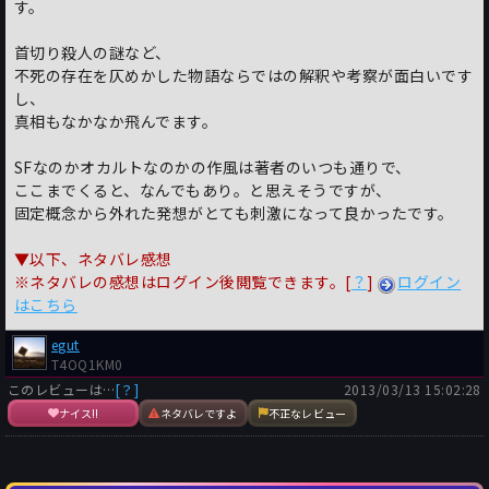
す。
首切り殺人の謎など、
不死の存在を仄めかした物語ならではの解釈や考察が面白いです
し、
真相もなかなか飛んでます。
SFなのかオカルトなのかの作風は著者のいつも通りで、
ここまでくると、なんでもあり。と思えそうですが、
固定概念から外れた発想がとても刺激になって良かったです。
▼以下、ネタバレ感想
※ネタバレの感想はログイン後閲覧できます。[
？
]
ログイン
はこちら
egut
T4OQ1KM0
このレビューは…
[？]
2013/03/13 15:02:28
ナイス!!
ネタバレですよ
不正なレビュー