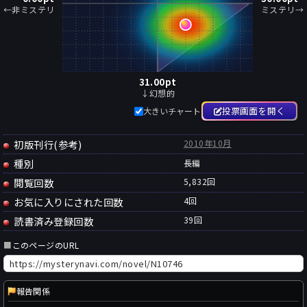
←非ミステリ
ミステリ→
31.00
pt
↓幻想的
投票画面を開く
大きいチャート
初版刊行(参考)
2010年10月
種別
長編
閲覧回数
5,832回
お気に入りにされた回数
4
回
読書済み登録回数
39
回
■
このページのURL
報告関係