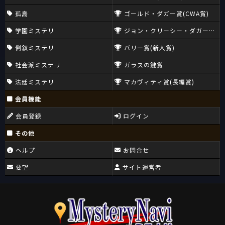
孤島
ゴールド・ダガー賞(CWA賞)
学園ミステリ
ジョン・クリーシー・ダガー賞(CW
倒叙ミステリ
バリー賞(新人賞)
社会派ミステリ
ガラスの鍵賞
法廷ミステリ
マカヴィティ賞(長編賞)
会員機能
会員登録
ログイン
その他
ヘルプ
お問合せ
要望
サイト運営者