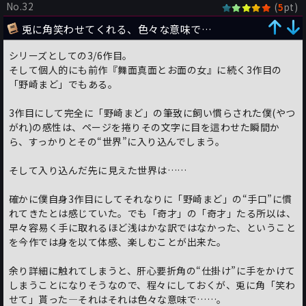
No.32
(
pt)
5
兎に角笑わせてくれる、色々な意味で…
シリーズとしての3/6作目。
そして個人的にも前作『舞面真面とお面の女』に続く3作目の
「野崎まど」でもある。
3作目にして完全に「野崎まど」の筆致に飼い慣らされた僕(やつ
がれ)の感性は、ページを捲りその文字に目を這わせた瞬間か
ら、すっかりとその“世界”に入り込んでしまう。
そして入り込んだ先に見えた世界は……
確かに僕自身3作目にしてそれなりに「野崎まど」の“手口”に慣
れてきたとは感じていた。でも「奇才」の「奇才」たる所以は、
早々容易く手に取れるほど浅はかな訳ではなかった、ということ
を今作では身を以て体感、楽しむことが出来た。
余り詳細に触れてしまうと、肝心要折角の“仕掛け”に手をかけて
しまうことになりそうなので、程々にしておくが、兎に角「笑わ
せて」貰った―それはそれは色々な意味で……。