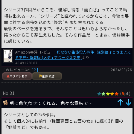
シリーズ3作目だからこそ、理解し得る「面白さ」ってことで納
得も出来る一方、“シリーズ”と謳われているからこそ、今後の展
開に対する期待を込めた“疑念”もまた生まれてくる。
最後のページを捲るまで、そんなことは思いもよらなかったし、
捲ったからこそ芽生えもした。そんな作品だ―とまぁ、僕は勝手
に感じている。
Amazon書評･レビュー:
死なない生徒殺人事件 ~識別組子とさまよえ
る不死~ 新装版 (メディアワークス文庫)
より
4049128187
このレビューは…
[？]
2024/03/26
ネタバレあり
削除希望
No.31
(
pt)
5
兎に角笑わせてくれる、色々な意味で…
シリーズとしての3/6作目。
そして個人的にも前作『舞面真面とお面の女』に続く3作目の
「野崎まど」でもある。