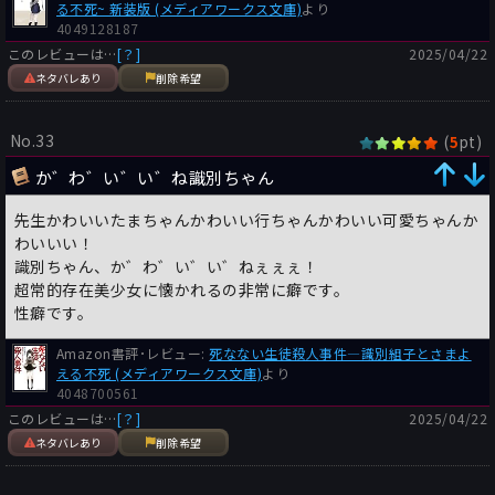
る不死~ 新装版 (メディアワークス文庫)
より
4049128187
このレビューは…
[？]
2025/04/22
ネタバレあり
削除希望
No.33
(
pt)
5
か゛わ゛い゛い゛ね識別ちゃん
先生かわいいたまちゃんかわいい行ちゃんかわいい可愛ちゃんか
わいいい！
識別ちゃん、か゛わ゛い゛い゛ねぇぇぇ！
超常的存在美少女に懐かれるの非常に癖です。
性癖です。
Amazon書評･レビュー:
死なない生徒殺人事件―識別組子とさまよ
える不死 (メディアワークス文庫)
より
4048700561
このレビューは…
[？]
2025/04/22
ネタバレあり
削除希望