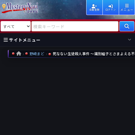
メニュー
会員登録
ログイン
検索対象
検索キーワード
サイトメニュー
野﨑まど
死なない生徒殺人事件 ～識別組子とさまよえる不
HOME
国内
海外
新着
新刊
作家
作家
レビュー
情報
国内
海外
受賞
新刊
ランキング
ランキング
作品
文庫
本日話題
情報
シリーズ
新刊
作品
まとめ
作品
高評価
近況話題
タグ
ランダム表示
要望
作品
一覧