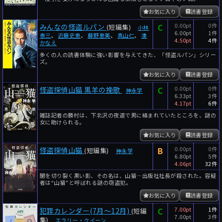
お気に入り
読書登録
C
0.00pt
0件
みんなの怪盗ルパン
(短編集)
小林
6.00pt
1件
泰三
、
近藤史恵
、
藤野恵美
、
真山仁
、
湊
4.50pt
4件
かなえ
多くの人の読書体験に強い影響を与えてきた、「怪盗ルパン」シリー
ズ。
お気に入り
読書登録
C
0.00pt
0件
怪盗探偵山猫 黒羊の挽歌
神永学
6.33pt
3件
4.17pt
6件
雑誌記者の勝村は、下北沢の夜道で男に絡まれていたところを、謎の
女に助けられる。
お気に入り
読書登録
B
0.00pt
0件
怪盗探偵山猫
(短編集)
神永学
6.80pt
5件
4.06pt
32件
闇を切り裂く黒い影、その名は、山猫―出版社社長が殺された。容疑
者は“山猫”と呼ばれる謎の窃盗犯。
お気に入り
読書登録
C
7.00pt
1件
犯罪カレンダー(7月～12月)
(短編
7.00pt
3件
集)
エラリー・クイーン