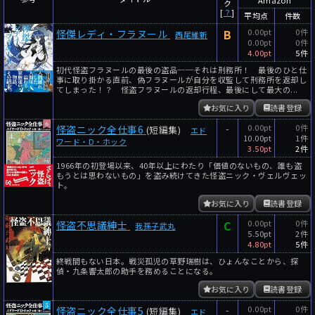
ク
[
？
]
平均点
件数
B
0.00pt
0件
怪傑レディ・フラヌール
西尾維新
0.00pt
0件
4.00pt
5件
初代怪盗フラヌールの最後の盗品──それは刑務所！ 最後のひと仕
事に取り掛かる直前、偽フラヌールが自分を収監して刑務所を返却し
てしまった！？ 怪盗フラヌールの返却行程、最後にして最大の...
お気に入り
読書登録
-
0.00pt
0件
怪盗ニック全仕事6
(短編集)
エド
10.00pt
1件
ワード・D・ホック
3.50pt
2件
1966年の初登場以来、40年以上にわたり「価値のないもの、誰も盗
もうとは思わないもの」を盗み続けてきた怪盗ニック・ヴェルヴェッ
ト。
お気に入り
読書登録
C
0.00pt
0件
怪盗不思議紳士
我孫子武丸
5.50pt
2件
4.80pt
5件
終戦間もない日本。戦災孤児の草野瑞樹は、ひょんなことから、探
偵・九条響太郎の助手を務めることになる。
お気に入り
読書登録
-
0.00pt
0件
怪盗ニック全仕事5
(短編集)
エド