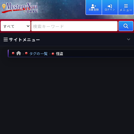
メニュー
会員登録
ログイン
検索対象
検索キーワード
サイトメニュー
タグの一覧
怪盗
HOME
国内
海外
新着
新刊
作家
作家
レビュー
情報
国内
海外
受賞
新刊
ランキング
ランキング
作品
文庫
本日話題
情報
シリーズ
新刊
作品
まとめ
作品
高評価
近況話題
タグ
ランダム表示
要望
作品
一覧