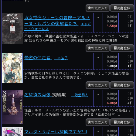
お気に入り
読書登録
-
0.00pt
0件
淑女怪盗ジェーンの冒険―アルセ
0.00pt
0件
ーヌ・ルパンの後継者たち
エドガ
3.50pt
2件
ー・ウォーレス
不敵に現れ、華麗に盗む淑女怪盗フォー・スクエア・ジェーンの活
躍!知られざる中編ユーモア小説を初出誌の挿絵と共に併録!
お気に入り
読書登録
-
0.00pt
0件
怪盗の伴走者
三木笙子
0.00pt
0件
3.00pt
1件
安西検事の口から語られるロータスとの因縁。そして大怪盗の思惑
が、高広と礼を巻き込んで交錯する。
お気に入り
読書登録
-
0.00pt
0件
名探偵の肖像
(短編集)
二階堂黎人
0.00pt
0件
4.00pt
4件
怪盗アルセーヌ・ルパンの淡い恋と冒険を描いた「ルパンの慈善」。
アリバイ崩しの名探偵・鬼貫警部が活躍する「風邪の証言」。
お気に入り
読書登録
-
0.00pt
0件
マルタ・サギーは探偵ですか? II
0.00pt
0件