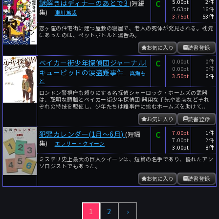
C
5.00pt
2件
謎解きはディナーのあとで3
(短編
5.63pt
16件
集)
東川篤哉
3.75pt
53件
恋ヶ窪の住宅街に建つ屋敷の寝屋で、老人の死体が発見される。枕元
にあったのは、ペットボトルと湯呑み。
お気に入り
読書登録
C
0.00pt
0件
ベイカー街少年探偵団ジャーナルI
0.00pt
0件
キューピッドの涙盗難事件
真瀬も
3.50pt
6件
と
ロンドン警視庁も頼りにする名探偵シャーロック・ホームズの武器
は、聡明な頭脳とベイカー街少年探偵団!器用な手先や変装などそれ
ぞれの特技を駆使し、少年たちは難事件に挑むホームズを助けて...
お気に入り
読書登録
C
7.00pt
1件
犯罪カレンダー(1月～6月)
(短編
7.00pt
2件
集)
エラリー・クイーン
3.00pt
8件
ミステリ史上最大の巨人クイーンは、短篇の名手であり、優れたアン
ソロジストでもあった。
お気に入り
読書登録
1
2
›