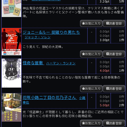
3.20pt
5件
神出鬼没の怪盗コーマスからの挑戦を受け、クリスマス商戦に沸くデ
パートに名探偵エラリイと父クイーン警視が敷いた水も洩らさぬ警備
陣。
お気に入り
読書登録
-
0.00pt
0件
ジョニー&ルー 掟破りの男たち
0.00pt
0件
ジャック・ソレン
3.00pt
1件
こう見えて、世紀の大泥棒。
お気に入り
読書登録
-
0.00pt
0件
怪奇な屋敷
ハーマン・ランドン
0.00pt
0件
4.00pt
1件
不気味で不吉で知られることのない陰気な屋敷で起こる怪奇現象の
数々。
お気に入り
読書登録
-
0.00pt
0件
花咲小路二丁目の花乃子さん
小路
0.00pt
0件
幸也
5.00pt
2件
元「怪盗紳士」が隠居として暮らし、非番の日にご近所の相談ごとで
引っ張りだこの若手刑事も住む花咲小路商店街。
お気に入り
読書登録