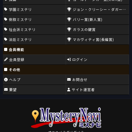
学園ミステリ
ジョン・クリーシー・ダガー賞(CW
倒叙ミステリ
バリー賞(新人賞)
社会派ミステリ
ガラスの鍵賞
法廷ミステリ
マカヴィティ賞(長編賞)
会員機能
会員登録
ログイン
その他
ヘルプ
お問合せ
要望
サイト運営者