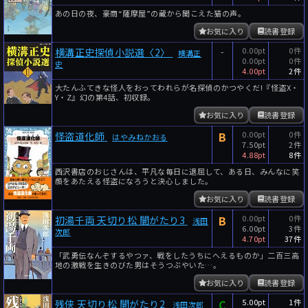
あの日の夜、豪商“薩摩屋”の蔵から聞こえた猫の声。
お気に入り
読書登録
-
0.00pt
0件
横溝正史探偵小説選〈2〉
横溝正
0.00pt
0件
史
4.00pt
2件
大たんふてきな怪人をおってわれらが名探偵のかつやくだ!『怪盗X・
Y・Z』幻の第4話、初収録。
お気に入り
読書登録
B
0.00pt
0件
怪盗道化師
はやみねかおる
7.50pt
2件
4.88pt
8件
西沢書店のおじさんは、平凡な毎日に退屈して、ある日、みんなに笑
顔をあたえる怪盗になろうと決心しました。
お気に入り
読書登録
B
0.00pt
0件
初湯千両 天切り松 闇がたり3
浅田
6.00pt
3件
次郎
4.70pt
37件
「武勇伝なんぞするやつァ、戦をしたうちにへえるものか」二百三高
地の激戦を生きのびた男はそうつぶやいた…。
お気に入り
読書登録
C
5.00pt
1件
残侠 天切り松 闇がたり2
浅田次郎