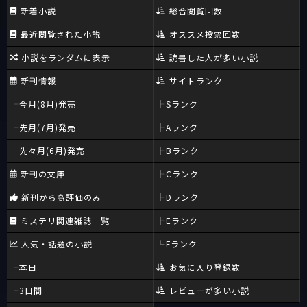
新着小説
総合閲覧回数
最近閲覧された小説
オススメ投票回数
小説をランダムに表示
読書した人が多い小説
新刊情報
サイトランク
今月(8月)発売
Sランク
先月(7月)発売
Aランク
先々月(6月)発売
Bランク
新刊の文庫
Cランク
新刊から高評価のみ
Dランク
ミステリ関連雑誌一覧
Eランク
人気・話題の小説
Fランク
本日
お気に入り登録数
3日間
レビューが多い小説