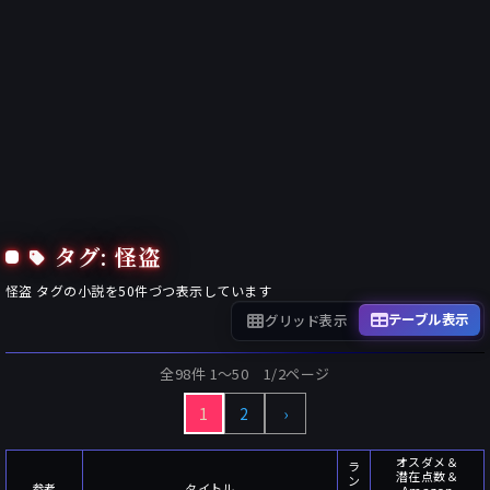
タグ: 怪盗
怪盗
タグの小説を
50
件づつ表示しています
テーブル表示
グリッド表示
全98件 1〜50 1/2ページ
1
2
›
オスダメ＆
ラ
潜在点数＆
ン
参考
タイトル
Amazon