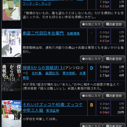
7.00pt
1件
ワード・D・ホック
4.33pt
3件
「価値のないもの、誰も盗もうとはしないもの」だけを標的にする怪
盗ニックは、引きも切らない多彩な依頼に大忙し。
お気に入り
読書登録
-
0.00pt
0件
劇盗二代目日本左衛門
佐藤雅美
8.00pt
1件
4.67pt
3件
関東取締出役、通称八州廻りの桑山十兵衛は悪党どもを追いかける毎
日だ。
お気に入り
読書登録
D
5.00pt
1件
探偵Xからの挑戦状! 3
(アンソロジ
5.00pt
1件
ー)
北村薫
、
島田荘司
、
貫井徳郎
、
米澤
2.75pt
4件
穂信
夫が浮気?疑念が晴れない“あたし”の中に相手への殺意が芽生えて…
(貫井徳郎『殺人は難しい』)。米国人教授が殺された。
お気に入り
読書登録
B
0.00pt
0件
それいけズッコケ40歳: ズッコケ
7.00pt
1件
中年三人組
那須正幹
4.04pt
28件
小学校を卒業して28年。
お気に入り
読書登録