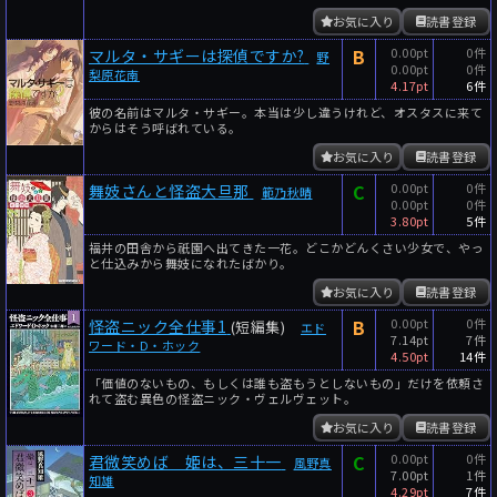
お気に入り
読書登録
B
0.00pt
0件
マルタ・サギーは探偵ですか?
野
0.00pt
0件
梨原花南
4.17pt
6件
彼の名前はマルタ・サギー。本当は少し違うけれど、オスタスに来て
からはそう呼ばれている。
お気に入り
読書登録
C
0.00pt
0件
舞妓さんと怪盗大旦那
範乃秋晴
0.00pt
0件
3.80pt
5件
福井の田舎から祇園へ出てきた一花。どこかどんくさい少女で、やっ
と仕込みから舞妓になれたばかり。
お気に入り
読書登録
B
0.00pt
0件
怪盗ニック全仕事1
(短編集)
エド
7.14pt
7件
ワード・D・ホック
4.50pt
14件
「価値のないもの、もしくは誰も盗もうとしないもの」だけを依頼さ
れて盗む異色の怪盗ニック・ヴェルヴェット。
お気に入り
読書登録
C
0.00pt
0件
君微笑めば 姫は、三十一
風野真
7.00pt
1件
知雄
4.29pt
7件