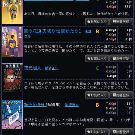
6.25pt
4件
4.60pt
35件
ある日、目細の安吉一家に客分として現れた、時代がかった老侠客。
お気に入り
読書登録
B
6.00pt
1件
闇の花道 天切り松 闇がたり1
浅田
7.00pt
3件
次郎
4.58pt
80件
夜更けの留置場に現れた、その不思議な老人は六尺四方にしか聞こえ
ないという夜盗の声音「闇がたり」で、遙かな昔を物語り始めた―。
お気に入り
読書登録
C
0.00pt
0件
夜光怪人
横溝正史
0.00pt
0件
3.40pt
5件
つば広の帽子にダブダブのマントを着込み、表情のない顔をした怪
盗・夜光怪人は、全身からホタル火のような妖しい光を放っていた。
お気に入り
読書登録
B
7.00pt
1件
妖盗S79号
(短編集)
泡坂妻夫
8.40pt
5件
0.00pt
0件
芸術を愛し、血を見ることの嫌いな神出鬼没の怪盗S79号―。その手
口は摩訶不思議と言うほかはなかった。
お気に入り
読書登録