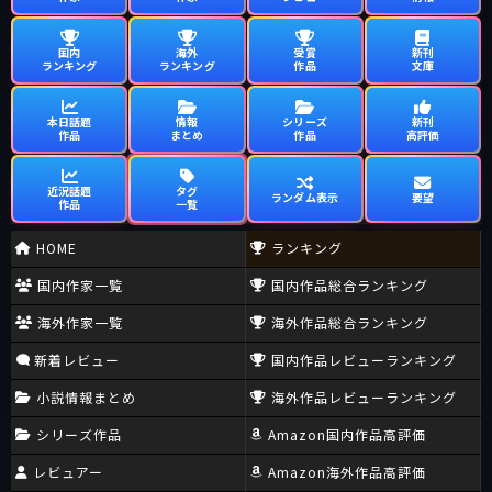
国内
海外
受賞
新刊
ランキング
ランキング
作品
文庫
本日話題
情報
シリーズ
新刊
作品
まとめ
作品
高評価
近況話題
タグ
ランダム表示
要望
作品
一覧
HOME
ランキング
国内作家一覧
国内作品総合ランキング
海外作家一覧
海外作品総合ランキング
新着レビュー
国内作品レビューランキング
小説情報まとめ
海外作品レビューランキング
シリーズ作品
Amazon国内作品高評価
レビュアー
Amazon海外作品高評価