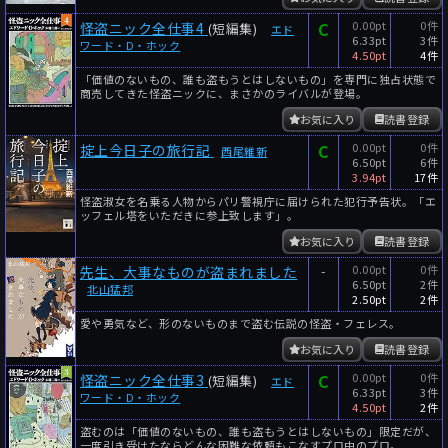
C
0.00pt
0件
怪盗ニック全仕事4
(短編集)
エド
6.33pt
3件
ワード・D・ホック
4.50pt
4件
「価値のないもの、誰も盗もうとはしないもの」を専門に独占状態で
商売してきた怪盗ニックに、まさかのライバルが登場。
お気に入り
読書登録
C
0.00pt
0件
掟上今日子の旅行記
西尾維新
6.50pt
6件
3.94pt
17件
怪盗淑女を名乗る人物からパリ警視庁に届けられた犯行予告状。「エ
ッフェル塔をいただきに参上致します」。
お気に入り
読書登録
-
0.00pt
0件
先生、大事なものが盗まれました
6.50pt
2件
北山猛邦
2.50pt
2件
愛や勇気など、形のないものまで盗む伝説の怪盗・フェレス。
お気に入り
読書登録
C
0.00pt
0件
怪盗ニック全仕事3
(短編集)
エド
6.33pt
3件
ワード・D・ホック
4.50pt
2件
盗むのは「価値のないもの、誰も盗もうとはしないもの」限定だが、
一度引き受けたならどんな困難な依頼もこなすプロ中のプロ。