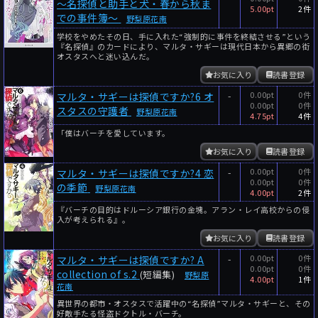
～名探偵と助手と犬・春から秋ま
5.00pt
2件
での事件簿～
野梨原花南
学校をやめたその日、手に入れた“強制的に事件を終結させる”という
『名探偵』のカードにより、マルタ・サギーは現代日本から異郷の街
オスタスへと迷い込んだ。
お気に入り
読書登録
-
0.00pt
0件
マルタ・サギーは探偵ですか?6 オ
0.00pt
0件
スタスの守護者
野梨原花南
4.75pt
4件
「僕はバーチを愛しています。
お気に入り
読書登録
-
0.00pt
0件
マルタ・サギーは探偵ですか?4 恋
0.00pt
0件
の季節
野梨原花南
4.00pt
2件
『バーチの目的はドルーシア銀行の金塊。アラン・レイ高校からの侵
入が考えられる』。
お気に入り
読書登録
-
0.00pt
0件
マルタ・サギーは探偵ですか? A
0.00pt
0件
collection of s.2
(短編集)
野梨原
4.00pt
1件
花南
異世界の都市・オスタスで活躍中の“名探偵”マルタ・サギーと、その
好敵手たる怪盗ドクトル・バーチ。