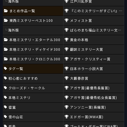
海外版
江戸川乱歩賞
まとめ作品一覧
『このミステリーがすごい!』大賞
東西ミステリーベスト100
メフィスト賞
海外版
ばらのまち福山ミステリー文学新
本格ミステリ・エターナル300
黄金の本格
本格ミステリ・ディケイド300
翻訳ミステリー大賞
本格ミステリ・クロニクル300
アガサ・クリスティー賞
タグ一覧
日本ホラー小説大賞
初心者におすすめ
大藪春彦賞
クローズド・サークル
アガサ賞(最優秀長篇賞)
本格ミステリ
アガサ賞(最優秀処女長篇賞)
密室
アンソニー賞(長編賞)
雪の山荘
エドガー賞(MWA賞)
孤島
ゴールド・ダガー賞(CWA賞)