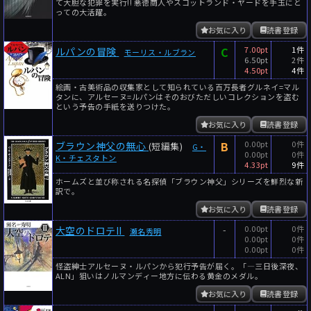
て大胆な犯罪を実行!! 悪徳商人やスコットランド・ヤードを手玉にと
っての大活躍。
お気に入り
読書登録
C
7.00pt
1件
ルパンの冒険
モーリス・ルブラン
6.50pt
2件
4.50pt
4件
絵画・古美術品の収集家として知られている百万長者グルネイ=マル
タンに、アルセーヌ=ルパンはそのおびただしいコレクションを盗む
という予告の手紙を送りつけた。
お気に入り
読書登録
B
0.00pt
0件
ブラウン神父の無心
(短編集)
G・
0.00pt
0件
K・チェスタトン
4.33pt
9件
ホームズと並び称される名探偵「ブラウン神父」シリーズを鮮烈な新
訳で。
お気に入り
読書登録
-
0.00pt
0件
大空のドロテII
瀬名秀明
0.00pt
0件
0.00pt
0件
怪盗紳士アルセーヌ・ルパンから犯行予告が届く。「―三日後深夜、
ALN」狙いはノルマンディー地方に伝わる黄金のメダル。
お気に入り
読書登録