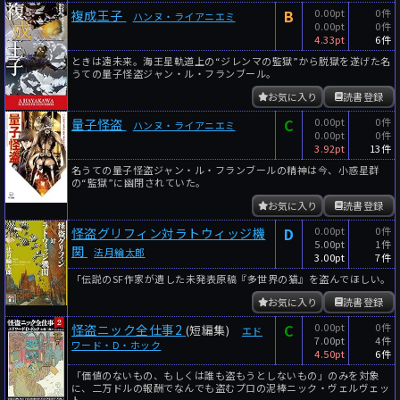
B
0.00pt
0件
複成王子
ハンヌ・ライアニエミ
0.00pt
0件
4.33pt
6件
ときは遠未来。海王星軌道上の“ジレンマの監獄”から脱獄を遂げた名
うての量子怪盗ジャン・ル・フランブール。
お気に入り
読書登録
C
0.00pt
0件
量子怪盗
ハンヌ・ライアニエミ
0.00pt
0件
3.92pt
13件
名うての量子怪盗ジャン・ル・フランブールの精神は今、小惑星群
の“監獄”に幽閉されていた。
お気に入り
読書登録
D
0.00pt
0件
怪盗グリフィン対ラトウィッジ機
5.00pt
1件
関
法月綸太郎
3.00pt
7件
「伝説のSF作家が遺した未発表原稿『多世界の猫』を盗んでほしい。
お気に入り
読書登録
C
0.00pt
0件
怪盗ニック全仕事2
(短編集)
エド
7.00pt
4件
ワード・D・ホック
4.50pt
6件
「価値のないもの、もしくは誰も盗もうとしないもの」のみを対象
に、二万ドルの報酬でなんでも盗むプロの泥棒ニック・ヴェルヴェッ
ト。