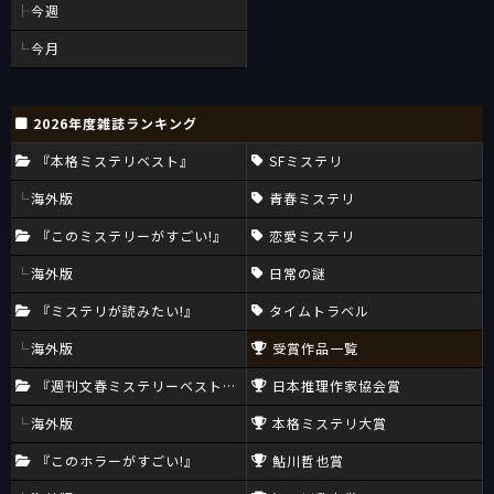
今週
今月
2026年度雑誌ランキング
『本格ミステリベスト』
SFミステリ
海外版
青春ミステリ
『このミステリーがすごい!』
恋愛ミステリ
海外版
日常の謎
『ミステリが読みたい!』
タイムトラベル
海外版
受賞作品一覧
『週刊文春ミステリーベスト10』
日本推理作家協会賞
海外版
本格ミステリ大賞
『このホラーがすごい!』
鮎川哲也賞