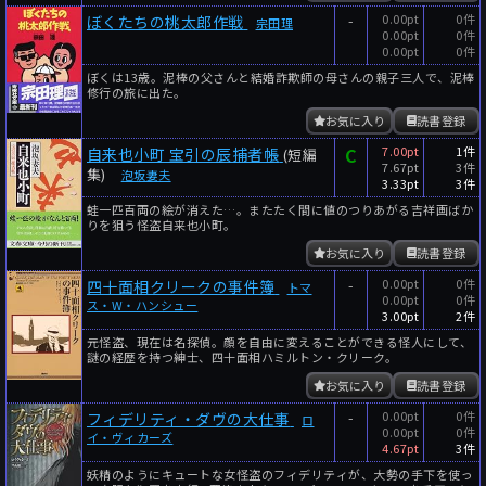
-
0.00pt
0件
ぼくたちの桃太郎作戦
宗田理
0.00pt
0件
0.00pt
0件
ぼくは13歳。泥棒の父さんと結婚詐欺師の母さんの親子三人で、泥棒
修行の旅に出た。
お気に入り
読書登録
C
7.00pt
1件
自来也小町 宝引の辰捕者帳
(短編
7.67pt
3件
集)
泡坂妻夫
3.33pt
3件
蛙一匹百両の絵が消えた…。またたく間に値のつりあがる吉祥画ばか
りを狙う怪盗自来也小町。
お気に入り
読書登録
-
0.00pt
0件
四十面相クリークの事件簿
トマ
0.00pt
0件
ス・W・ハンシュー
3.00pt
2件
元怪盗、現在は名探偵。顔を自由に変えることができる怪人にして、
謎の経歴を持つ紳士、四十面相ハミルトン・クリーク。
お気に入り
読書登録
-
0.00pt
0件
フィデリティ・ダヴの大仕事
ロ
0.00pt
0件
イ・ヴィカーズ
4.67pt
3件
妖精のようにキュートな女怪盗のフィデリティが、大勢の手下を使っ