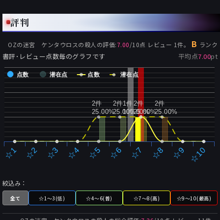
評判
B
OZの迷宮 ケンタウロスの殺人
の評価:
7.00
/
10
点 レビュー
1
件。
ランク
書評･レビュー点数毎のグラフです
平均点
7.00
pt
点数
潜在点
点数
潜在点
2件
2件
1件
2件
2件
25.00%
25.00%
100.00%
25.00%
25.00%
☆2
☆7
☆3
☆8
☆4
☆9
☆5
☆10
☆1
☆6
絞込み：
全て
☆1～3(低)
☆4～6(普)
☆7～8(高)
☆9～10(最高)