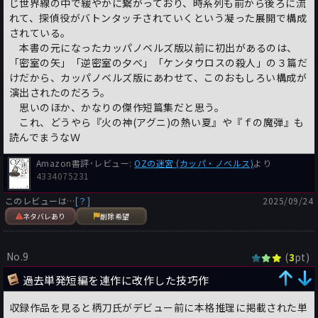
じ世界線の中で緩やかに繋がっており、時系列も前から後ろに流
れて、探偵役がバトンタッチされていくという凝った展開で構成
されている。
本書の元になったカッパノベルズ版以前に初出があるのは、
「密室の矢」「逆密室の夕べ」「ケンタウロスの殺人」の３篇だ
けだから、カッパノベルズ版にあわせて、このおもしろい構成が
演出されたのだろう。
思いのほか、かなりの傑作短篇集だと思う。
これ、どうやら『火の神(アグニ)の熱い夏』や『ｆの魔弾』も
読んでまうなＷ
Amazon書評･レビュー:
OZの迷宮 (カッパ・ノベルス)
より
4334075231
このレビューは…
[？]
2025/09/24
ネタバレあり
削除希望
No.9
(
pt)
3
過去単発短編を連作に改作した技巧作
収録作品を見ると柄刀氏がデビュー前に本格推理に掲載された単