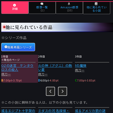
感想一覧
Amazon感想
他に見られてい
詳細
(1)
(10)
る小説
他に見られている作品
※シリーズ作品
南美希風シリーズ
1作目
2作目
3作目
※現在のページ
OZの迷宮 ケンタウ
火の神（アグニ）の熱
fの魔弾
ロスの殺人
い夏
柄刀一
柄刀一
柄刀一
B
D
C
7.00pt
-
3.70pt
6.00pt
-
4.00pt
7.00pt
-
3.83pt
※この小説に興味がある人は、以下の小説も見ています。
或るエジプト十字架の
ミダスの河 名探偵・
或るアメリカ銃の謎