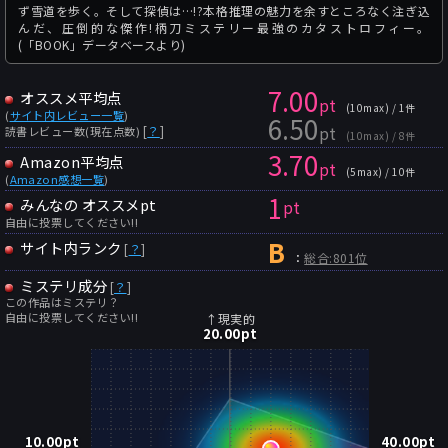
ず雪道を歩く。そして探偵は…!?本格推理の魅力を余すところなく注ぎ込
んだ、圧倒的な傑作!柄刀ミステリー最強のカタストロフィー。
(「BOOK」データベースより)
7.00
オススメ平均点
pt
(10max) / 1件
(
サイト内レビュー一覧
)
6.50
pt
[
？
]
読書レビュー数(現在点数)
(10max) / 8件
3.70
Amazon平均点
pt
(5max) / 10件
(
Amazon感想一覧
)
1
みんなの オススメpt
pt
自由に投票してください!!
B
サイト内ランク
[
？
]
：
総合:801位
ミステリ成分
[
？
]
この作品はミステリ？
自由に投票してください!!
↑現実的
20.00
pt
10.00
pt
40.00
pt