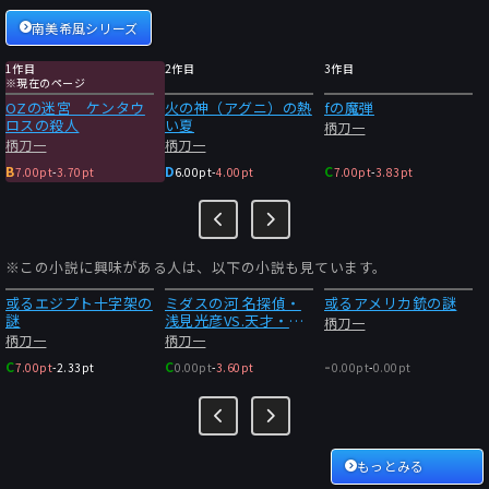
南美希風シリーズ
1作目
2作目
3作目
※現在のページ
OZの迷宮 ケンタウ
火の神（アグニ）の熱
fの魔弾
ロスの殺人
い夏
柄刀一
柄刀一
柄刀一
B
D
C
7.00pt
-
3.70pt
6.00pt
-
4.00pt
7.00pt
-
3.83pt
※この小説に興味がある人は、以下の小説も見ています。
或るエジプト十字架の
ミダスの河 名探偵・
或るアメリカ銃の謎
謎
浅見光彦VS.天才・天
柄刀一
地龍之介
柄刀一
柄刀一
-
C
C
7.00pt
-
2.33pt
0.00pt
-
3.60pt
0.00pt
-
0.00pt
もっとみる