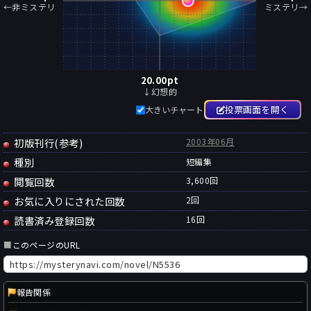
←非ミステリ
ミステリ→
20.00
pt
↓幻想的
投票画面を開く
大きいチャート
初版刊行(参考)
2003年06月
種別
短編集
閲覧回数
3,600回
お気に入りにされた回数
2
回
読書済み登録回数
16
回
■
このページのURL
報告関係