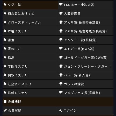
タグ一覧
日本ホラー小説大賞
初心者におすすめ
大藪春彦賞
クローズド・サークル
アガサ賞(最優秀長篇賞)
本格ミステリ
アガサ賞(最優秀処女長篇賞)
密室
アンソニー賞(長編賞)
雪の山荘
エドガー賞(MWA賞)
孤島
ゴールド・ダガー賞(CWA賞)
学園ミステリ
ジョン・クリーシー・ダガー賞(CW
倒叙ミステリ
バリー賞(新人賞)
社会派ミステリ
ガラスの鍵賞
法廷ミステリ
マカヴィティ賞(長編賞)
会員機能
会員登録
ログイン