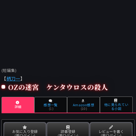
(短編集)
【
柄刀一
】
OZの迷宮 ケンタウロスの殺人
他に見られてい
感想一覧
Amazon感想
詳細
る小説
(1)
(10)
お気に入り登録
読書登録
レビューを書く
(要ログイン)
(要ログイン)
(要ログイン)