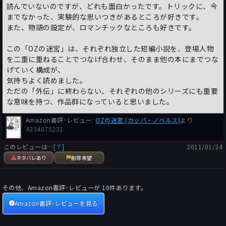
読んでいないのですが、どれも面白かったです。トリックに、今
までなかった、実験的な思いつきがあるところが好きです。
また、物語の設定が、ロマンチックなところも好きです。
この「OZの迷宮」は、それぞれ独立した短編小説を、登場人物
を二重に重ねることでつなげ合わせ、そのまま他の本にまでつな
げていく構成が、
気持ちよく読めました。
ただの「外伝」に終わらない、それぞれの他のシリーズにも重要
な意味を持つ、作品群になっていると思いました。
Amazon書評･レビュー:
OZの迷宮 (カッパ・ノベルス)
より
4334075231
このレビューは…
[？]
2011/01/24
ネタバレあり
削除希望
その他、Amazon書評･レビューが
10
件あります。
Amazon書評･レビューを見る