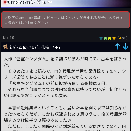
Amazonレビュー
※以下のAmazon書評･レビューにはネタバレが含まれる場合があります。
未読の方はご注意ください
No.10
(
pt)
4
初心者向けの佳作揃い＋α
大作『密室キングダム』を７割ほど読んだ時点で、古本をぽちっ
た。
そのあたりまで読んで、南美希風が単発の探偵役ではなく、シ
リーズ探偵であることに漸く気づいたからである。
『密室キングダム』の前に彼が探偵する書籍は３冊。
それらを全部読むまでの強固な意思は持ってないが、初作くら
いは読んでおこうかと考えた次第。
本書が短篇集だということも、届いた本を開くまでは知らなか
った体たらくだが、しかも収録された８篇のうち、南美希風が登
場するのは後半の３篇のみだったｗ
ただし、まったく関係のない話が並んでいるわけではなく、同