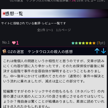
OZの迷宮 ケンタウロスの殺人
の総合評価:
7.36
/
10
点 レビュー
11
件。
感想一覧
サイトに投稿されている書評･レビュー一覧です
全1件 1〜1 1/1ページ
1
No.1
(
pt)
7
OZの迷宮 ケンタウロスの殺人の感想
これは俺個人の問題というか相性だと思うのですが、文章が読み
にくく内容が頭に入り辛かったです、そのため探偵役が最後に解
決する段階で事件の全容自体が解明するということもありまし
た。中～後半にかけては慣れてきたのか（通常の）事件⇒解決と
いう流れに乗れましたが、減点は主にこの部分です。
短編集ですがそのトリックやその他もろもろ（ネタバレで）の内
容の濃さは大抵の人にコスパの良さを感じさせるのではないでし
ょうか？俺自身は驚くことが結構ありました、素直に読めていれ
ば９点入れたかもしれません。