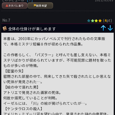
ネタバレあり
削除希望
No.7
(
pt)
4
全体の仕掛けが楽しめます
本書は、2003年にカッパノベルズで刊行されたものの文庫版
で、本格ミステリ短編８作が収められた作品集。
この作者らしく、「パズラー」と呼んでも差し支えない、本格ミ
ステリばかりが収められていますが、不可能犯罪に題材を取った
ものが多いのが特徴。
【密室の矢】
密閉された部屋の中で、飛来してきた矢で殺されたとしか思えな
い死体が発見された…。
【絵の中で溺れた男】
アトリエで発見された画家の死体。
何故か溺死していることが判明。
イーゼルには、「川」の絵が掲げられていたが…。
【ケンタウロスの殺人】
アメリカ・ミズーリ河を望む山中で、発見された謎の白骨死体。