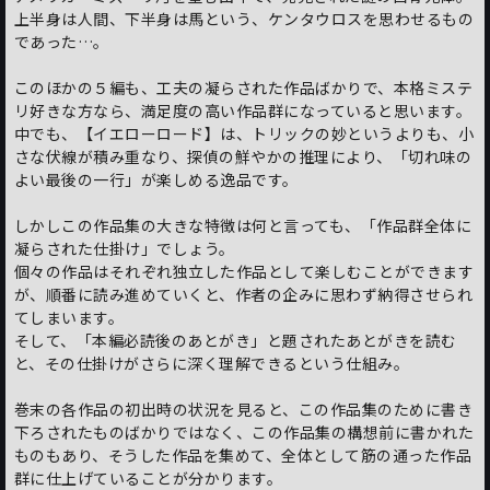
上半身は人間、下半身は馬という、ケンタウロスを思わせるもの
であった…。
このほかの５編も、工夫の凝らされた作品ばかりで、本格ミステ
リ好きな方なら、満足度の高い作品群になっていると思います。
中でも、【イエローロード】は、トリックの妙というよりも、小
さな伏線が積み重なり、探偵の鮮やかの推理により、「切れ味の
よい最後の一行」が楽しめる逸品です。
しかしこの作品集の大きな特徴は何と言っても、「作品群全体に
凝らされた仕掛け」でしょう。
個々の作品はそれぞれ独立した作品として楽しむことができます
が、順番に読み進めていくと、作者の企みに思わず納得させられ
てしまいます。
そして、「本編必読後のあとがき」と題されたあとがきを読む
と、その仕掛けがさらに深く理解できるという仕組み。
巻末の各作品の初出時の状況を見ると、この作品集のために書き
下ろされたものばかりではなく、この作品集の構想前に書かれた
ものもあり、そうした作品を集めて、全体として筋の通った作品
群に仕上げていることが分かります。