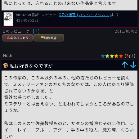
私にとっては、忘れることの出来ない作品集と言えます。
Amazon書評･レビュー:
OZの迷宮 (カッパ・ノベルス)
より
4334075231
このレビューは…
[？]
2011/05/02
ネタバレあり
削除希望
No.6
(
pt)
5
私は好きなのですが
この作家の、この本以外の本の、他の方たちのレビューを読ん
で、ミステリーファンの方たちのなかでは、この人はあまり評価
されてないのかなあ、と
意外な感じがしました。
ミステリーとは言えない、と思われてしまうところがあるのでし
ょうか。
私はこの人の宇佐美教授ものと、サタンの僧院とその二作目、レ
イニーレイニーブルー、アグニ、手の中の殺人、魔方陣、くらい
しか