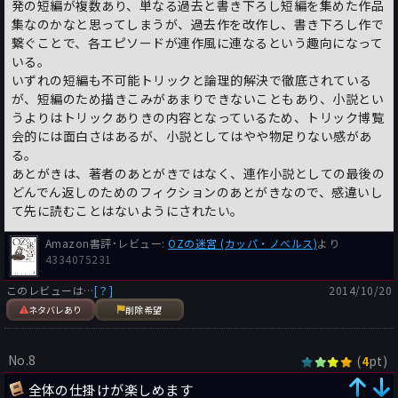
発の短編が複数あり、単なる過去と書き下ろし短編を集めた作品
集なのかなと思ってしまうが、過去作を改作し、書き下ろし作で
繋ぐことで、各エピソードが連作風に連なるという趣向になって
いる。
いずれの短編も不可能トリックと論理的解決で徹底されている
が、短編のため描きこみがあまりできないこともあり、小説とい
うよりはトリックありきの内容となっているため、トリック博覧
会的には面白さはあるが、小説としてはやや物足りない感があ
る。
あとがきは、著者のあとがきではなく、連作小説としての最後の
どんでん返しのためのフィクションのあとがきなので、感違いし
て先に読むことはないようにされたい。
Amazon書評･レビュー:
OZの迷宮 (カッパ・ノベルス)
より
4334075231
このレビューは…
[？]
2014/10/20
ネタバレあり
削除希望
No.8
(
pt)
4
全体の仕掛けが楽しめます