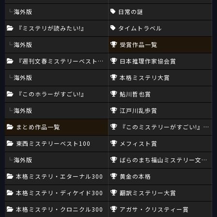
海外版
日常の謎
『ミステリが読みたい!』
タイムトラベル
海外版
受賞作品一覧
『週刊文春ミステリーベスト10』
日本推理作家協会賞
海外版
本格ミステリ大賞
『このホラーがすごい!』
鮎川哲也賞
海外版
江戸川乱歩賞
まとめ作品一覧
『このミステリーがすごい!』大賞
東西ミステリーベスト100
メフィスト賞
海外版
ばらのまち福山ミステリー文学新
本格ミステリ・エターナル300
黄金の本格
本格ミステリ・ディケイド300
翻訳ミステリー大賞
本格ミステリ・クロニクル300
アガサ・クリスティー賞