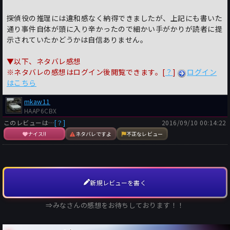
探偵役の推理には違和感なく納得できましたが、上記にも書いた
通り事件自体が頭に入り辛かったので細かい手がかりが読者に提
示されていたかどうかは自信ありません。
▼以下、ネタバレ感想
※ネタバレの感想はログイン後閲覧できます。[
？
]
ログイン
はこちら
mkaw11
HAAP6CBX
このレビューは…
[？]
2016/09/10 00:14:22
ナイス!!
ネタバレですよ
不正なレビュー
新規レビューを書く
⇒みなさんの感想をお待ちしております！！