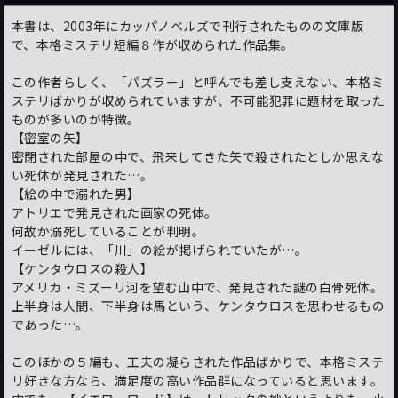
本書は、2003年にカッパノベルズで刊行されたものの文庫版
で、本格ミステリ短編８作が収められた作品集。
この作者らしく、「パズラー」と呼んでも差し支えない、本格ミ
ステリばかりが収められていますが、不可能犯罪に題材を取った
ものが多いのが特徴。
【密室の矢】
密閉された部屋の中で、飛来してきた矢で殺されたとしか思えな
い死体が発見された…。
【絵の中で溺れた男】
アトリエで発見された画家の死体。
何故か溺死していることが判明。
イーゼルには、「川」の絵が掲げられていたが…。
【ケンタウロスの殺人】
アメリカ・ミズーリ河を望む山中で、発見された謎の白骨死体。
上半身は人間、下半身は馬という、ケンタウロスを思わせるもの
であった…。
このほかの５編も、工夫の凝らされた作品ばかりで、本格ミステ
リ好きな方なら、満足度の高い作品群になっていると思います。