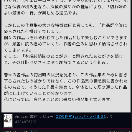
中でも、【イエローロード】は、トリックの妙というよりも、小
さな伏線が積み重なり、探偵の鮮やかの推理により、「切れ味の
よい最後の一行」が楽しめる逸品です。
しかしこの作品集の大きな特徴は何と言っても、「作品群全体に
凝らされた仕掛け」でしょう。
個々の作品はそれぞれ独立した作品として楽しむことができます
が、順番に読み進めていくと、作者の企みに思わず納得させられ
てしまいます。
そして、「本編必読後のあとがき」と題されたあとがきを読む
と、その仕掛けがさらに深く理解できるという仕組み。
巻末の各作品の初出時の状況を見ると、この作品集のために書き
下ろされたものばかりではなく、この作品集の構想前に書かれた
ものもあり、そうした作品を集めて、全体として筋の通った作品
群に仕上げていることが分かります。
私にとっては、忘れることの出来ない作品集と言えます。
Amazon書評･レビュー:
OZの迷宮 (カッパ・ノベルス)
より
4334075231
このレビューは…
[？]
2011/05/03