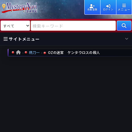
メニュー
会員登録
ログイン
検索対象
検索キーワード
サイトメニュー
柄刀一
OZの迷宮 ケンタウロスの殺人
HOME
国内
海外
新着
新刊
作家
作家
レビュー
情報
国内
海外
受賞
新刊
ランキング
ランキング
作品
文庫
本日話題
情報
シリーズ
新刊
作品
まとめ
作品
高評価
近況話題
タグ
ランダム表示
要望
作品
一覧