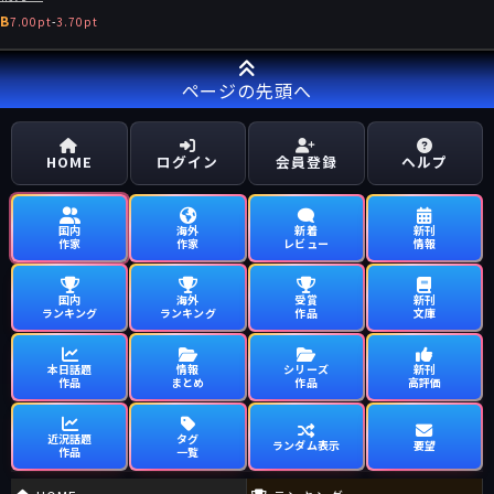
B
7.00pt
-
3.70pt
ページの先頭へ
HOME
ログイン
会員登録
ヘルプ
国内
海外
新着
新刊
作家
作家
レビュー
情報
国内
海外
受賞
新刊
ランキング
ランキング
作品
文庫
本日話題
情報
シリーズ
新刊
作品
まとめ
作品
高評価
近況話題
タグ
ランダム表示
要望
作品
一覧