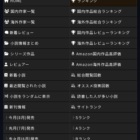
HOME
ランキング
国内作家一覧
国内作品総合ランキング
海外作家一覧
海外作品総合ランキング
新着レビュー
国内作品レビューランキング
小説情報まとめ
海外作品レビューランキング
シリーズ作品
Amazon国内作品高評価
レビュアー
Amazon海外作品高評価
新着小説
総合閲覧回数
最近閲覧された小説
オススメ投票回数
小説をランダムに表示
読書した人が多い小説
新刊情報
サイトランク
今月(8月)発売
Sランク
先月(7月)発売
Aランク
先々月(6月)発売
Bランク