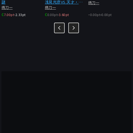
謎
浅見光彦VS.天才・天
柄刀一
地龍之介
柄刀一
柄刀一
-
C
C
7.00pt
-
2.33pt
0.00pt
-
3.60pt
0.00pt
-
0.00pt