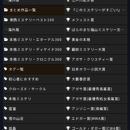
まとめ作品一覧
『このミステリーがすごい!』大賞
東西ミステリーベスト100
メフィスト賞
海外版
ばらのまち福山ミステリー文学新
本格ミステリ・エターナル300
黄金の本格
本格ミステリ・ディケイド300
翻訳ミステリー大賞
本格ミステリ・クロニクル300
アガサ・クリスティー賞
タグ一覧
日本ホラー小説大賞
初心者におすすめ
大藪春彦賞
クローズド・サークル
アガサ賞(最優秀長篇賞)
本格ミステリ
アガサ賞(最優秀処女長篇賞)
密室
アンソニー賞(長編賞)
雪の山荘
エドガー賞(MWA賞)
孤島
ゴールド・ダガー賞(CWA賞)