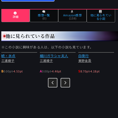
感想一覧
Amazon感想
他に見られてい
詳細
(0)
(159)
る小説
他に見られている作品
※この小説に興味がある人は、以下の小説も見ています。
続・氷点
細川ガラシャ夫人
白夜行
三浦綾子
三浦綾子
東野圭吾
B
A
S
0.00pt
-
4.53pt
0.00pt
-
4.46pt
8.70pt
-
4.18pt