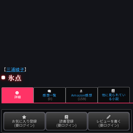
【
三浦綾子
】
氷点
他に見られてい
感想一覧
Amazon感想
詳細
る小説
(0)
(159)
お気に入り登録
読書登録
レビューを書く
(要ログイン)
(要ログイン)
(要ログイン)