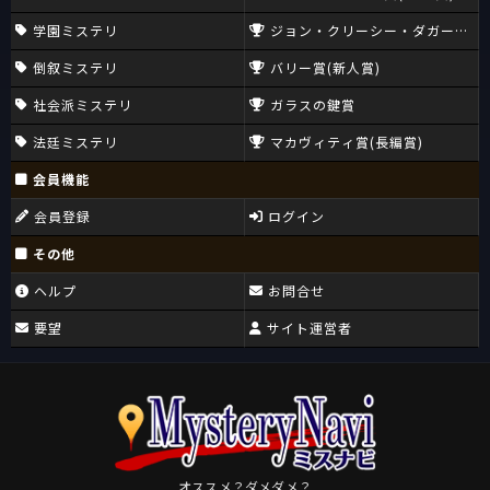
学園ミステリ
ジョン・クリーシー・ダガー賞(CW
倒叙ミステリ
バリー賞(新人賞)
社会派ミステリ
ガラスの鍵賞
法廷ミステリ
マカヴィティ賞(長編賞)
会員機能
会員登録
ログイン
その他
ヘルプ
お問合せ
要望
サイト運営者
オススメ？ダメダメ？