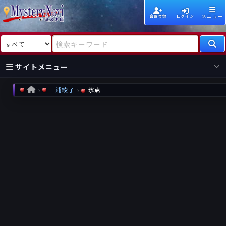
メニュー
会員登録
ログイン
検索対象
検索キーワード
サイトメニュー
三浦綾子
氷点
HOME
国内
海外
新着
新刊
作家
作家
レビュー
情報
国内
海外
受賞
新刊
ランキング
ランキング
作品
文庫
本日話題
情報
シリーズ
新刊
作品
まとめ
作品
高評価
近況話題
タグ
ランダム表示
要望
作品
一覧