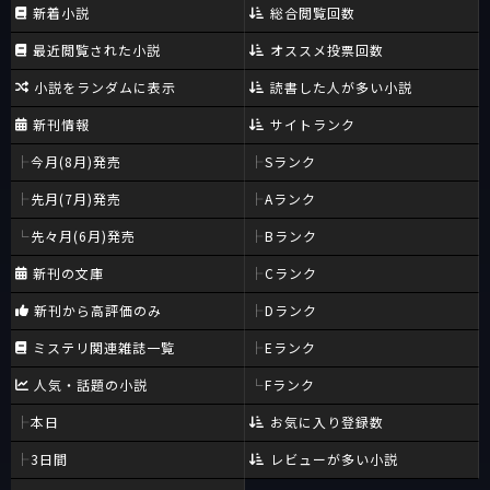
新着小説
総合閲覧回数
最近閲覧された小説
オススメ投票回数
小説をランダムに表示
読書した人が多い小説
新刊情報
サイトランク
今月(8月)発売
Sランク
先月(7月)発売
Aランク
先々月(6月)発売
Bランク
新刊の文庫
Cランク
新刊から高評価のみ
Dランク
ミステリ関連雑誌一覧
Eランク
人気・話題の小説
Fランク
本日
お気に入り登録数
3日間
レビューが多い小説