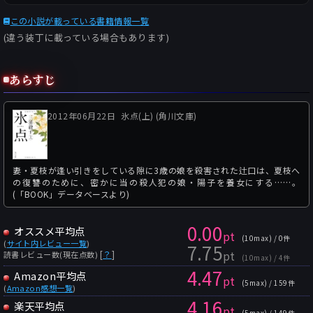
この小説が載っている書籍情報一覧
(違う装丁に載っている場合もあります)
あらすじ
2012年06月22日
氷点(上) (角川文庫)
妻・夏枝が逢い引きをしている隙に3歳の娘を殺害された辻口は、夏枝へ
の復讐のために、密かに当の殺人犯の娘・陽子を養女にする……。
(「BOOK」データベースより)
0.00
オススメ平均点
pt
(10max) / 0件
(
サイト内レビュー一覧
)
7.75
pt
[
？
]
読書レビュー数(現在点数)
(10max) / 4件
4.47
Amazon平均点
pt
(5max) / 159件
(
Amazon感想一覧
)
4.16
楽天平均点
pt
(5max) / 149件