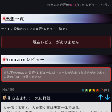
氷点
の総合評価:
8.94
/
10
点 レビュー
159
件。
感想一覧
サイトに投稿されている書評･レビュー一覧です
現在レビューがありません
Amazonレビュー
※以下のAmazon書評･レビューにはネタバレが含まれる場合があります。
未読の方はご注意ください
No.159
(
pt)
5
引き込まれて一気に拝読
人を信じる事と、人を欺く事は表裏一体である。