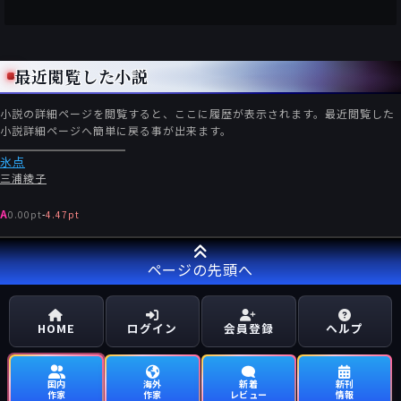
最近閲覧した小説
小説の詳細ページを閲覧すると、ここに履歴が表示されます。最近閲覧した
小説詳細ページへ簡単に戻る事が出来ます。
氷点
三浦綾子
A
0.00pt
-
4.47pt
ページの先頭へ
HOME
ログイン
会員登録
ヘルプ
国内
海外
新着
新刊
作家
作家
レビュー
情報