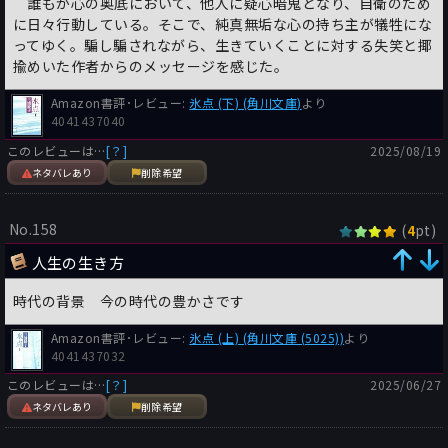
誰もが心の奥底において、他人に疑心暗鬼となり、自衛のため
に日々行動している。そこで、純真無垢な心の持ち主が犠牲にな
ってゆく。騙し騙されながら、生きていくことに対する失笑と揶
揄めいた作者からのメッセージを感じた。
Amazon書評･レビュー:
氷点 (下) (角川文庫)
より
4041437040
このレビューは…
[？]
2025/08/19
ネタバレあり
削除希望
No.158
(
pt)
4
人生の生き方
時代の背景 今の時代の豊かさです
Amazon書評･レビュー:
氷点 (上) (角川文庫 (5025))
より
4041437032
このレビューは…
[？]
2025/06/27
ネタバレあり
削除希望