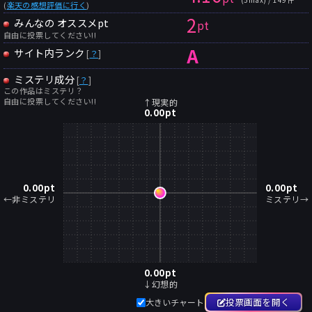
(
楽天の感想評価に行く
)
2
みんなの オススメpt
pt
自由に投票してください!!
A
サイト内ランク
[
？
]
ミステリ成分
[
？
]
この作品はミステリ？
自由に投票してください!!
↑現実的
0.00
pt
0.00
pt
0.00
pt
←非ミステリ
ミステリ→
0.00
pt
↓幻想的
投票画面を開く
大きいチャート