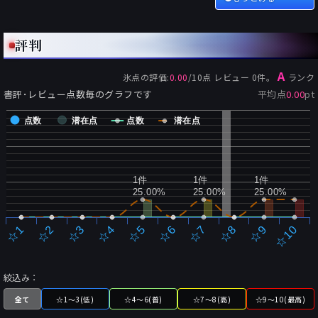
評判
A
氷点
の評価:
0.00
/
10
点 レビュー
0
件。
ランク
書評･レビュー点数毎のグラフです
平均点
0.00
pt
点数
潜在点
点数
潜在点
1件
1件
1件
25.00%
25.00%
25.00%
☆2
☆7
☆3
☆8
☆4
☆9
☆5
☆10
☆1
☆6
絞込み：
全て
☆1～3(低)
☆4～6(普)
☆7～8(高)
☆9～10(最高)