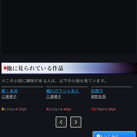
他に見られている作品
※この小説に興味がある人は、以下の小説も見ています。
続・氷点
細川ガラシャ夫人
白夜行
三浦綾子
三浦綾子
東野圭吾
B
A
S
0.00pt
-
4.53pt
0.00pt
-
4.46pt
8.70pt
-
4.18pt
もっとみる