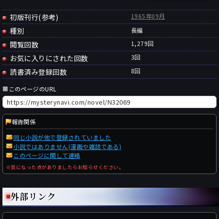
初版刊行(参考)
1965年09月
種別
長編
閲覧回数
1,279回
お気に入りにされた回数
3
回
読書済み登録回数
8
回
■
このページのURL
報告関係
同じ小説が他で登録されていました
小説ではありません(漫画や雑誌である)
このページに関して連絡
※気になった点がありましたらお知らせください。
外部リンク