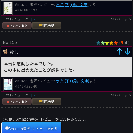
Amazon書評･レビュー:
氷点(下) (角川文庫)
より
4041003393
このレビューは…
[？]
2024/09/06
ネタバレあり
削除希望
No.155
(
pt)
5
赦し
本当に感動した本でした。
この本に出会えたことが感謝でした。
Amazon書評･レビュー:
氷点 (下) (角川文庫)
より
4041437040
このレビューは…
[？]
2024/09/06
ネタバレあり
削除希望
その他、Amazon書評･レビューが
159
件あります。
Amazon書評･レビューを見る