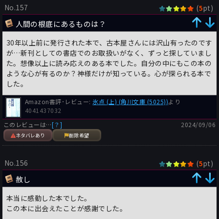
No.157
(
pt)
5
人間の根底にあるものは？
30年以上前に発行された本で、古本屋さんには沢山有ったのです
が…新刊としての書店でのお取扱いがなく、ずっと探していまし
た。想像以上に読み応えのある本でした。自分の中にもこの本の
ような心が有るのか？神様だけが知っている。心が探られる本で
した。
Amazon書評･レビュー:
氷点 (上) (角川文庫 (5025))
より
4041437032
このレビューは…
[？]
2024/09/06
ネタバレあり
削除希望
No.156
(
pt)
5
赦し
本当に感動した本でした。
この本に出会えたことが感謝でした。