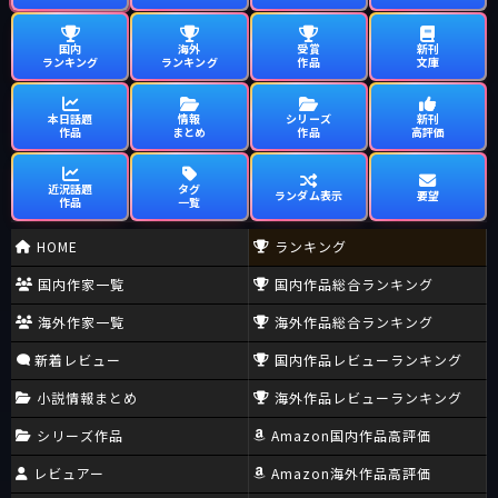
国内
海外
受賞
新刊
ランキング
ランキング
作品
文庫
本日話題
情報
シリーズ
新刊
作品
まとめ
作品
高評価
近況話題
タグ
ランダム表示
要望
作品
一覧
HOME
ランキング
国内作家一覧
国内作品総合ランキング
海外作家一覧
海外作品総合ランキング
新着レビュー
国内作品レビューランキング
小説情報まとめ
海外作品レビューランキング
シリーズ作品
Amazon国内作品高評価
レビュアー
Amazon海外作品高評価