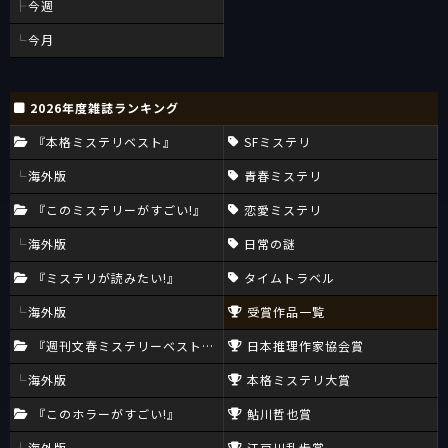
今週
今月
2026年度雑誌ランキング
『本格ミステリベスト』
SFミステリ
海外版
青春ミステリ
『このミステリーがすごい!』
恋愛ミステリ
海外版
日常の謎
『ミステリが読みたい!』
タイムトラベル
海外版
受賞作品一覧
『週刊文春ミステリーベスト10』
日本推理作家協会賞
海外版
本格ミステリ大賞
『このホラーがすごい!』
鮎川哲也賞
海外版
江戸川乱歩賞