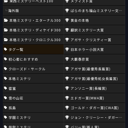
東西ミステリーベスト100
メフィスト賞
海外版
ばらのまち福山ミステリー文学新
本格ミステリ・エターナル300
黄金の本格
本格ミステリ・ディケイド300
翻訳ミステリー大賞
本格ミステリ・クロニクル300
アガサ・クリスティー賞
タグ一覧
日本ホラー小説大賞
初心者におすすめ
大藪春彦賞
クローズド・サークル
アガサ賞(最優秀長篇賞)
本格ミステリ
アガサ賞(最優秀処女長篇賞)
密室
アンソニー賞(長編賞)
雪の山荘
エドガー賞(MWA賞)
孤島
ゴールド・ダガー賞(CWA賞)
学園ミステリ
ジョン・クリーシー・ダガー賞(CW
倒叙ミステリ
バリー賞(新人賞)