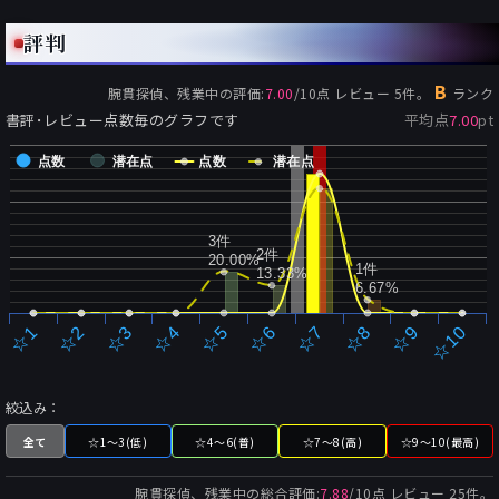
評判
B
腕貫探偵、残業中
の評価:
7.00
/
10
点 レビュー
5
件。
ランク
書評･レビュー点数毎のグラフです
平均点
7.00
pt
点数
潜在点
点数
潜在点
3件
2件
20.00%
1件
13.33%
6.67%
☆2
☆7
☆3
☆8
☆4
☆9
☆5
☆10
☆1
☆6
絞込み：
全て
☆1～3(低)
☆4～6(普)
☆7～8(高)
☆9～10(最高)
腕貫探偵、残業中
の総合評価:
7.88
/
10
点 レビュー
25
件。