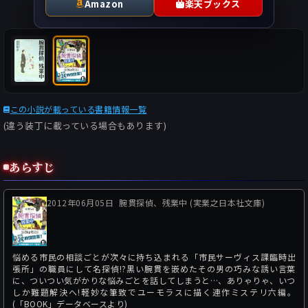
Amazon
楽天ブックス
この小説が載っている書籍情報一覧
(違う装丁に載っている場合もあります)
あらすじ
2012年06月05日
腕貫探偵、残業中 (実業之日本社文庫)
悩める市民の相談ごとが次々に持ち込まれる「市民サーヴィス課臨時出
張所」の職員にして名探偵!?黒い腕貫を嵌めたその男の巧みな誘い言葉
に、ついつい気がかりな悩みごとを話してしまうと…、ありゃりゃ、いつ
しか難題解決へ!軽妙な筆致でユーモラスに描く連作ミステリ六編。
(「BOOK」データベースより)