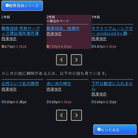
腕貫探偵シリーズ
1作目
2作目
3作目
※現在のページ
腕貫探偵 市民サーヴ
腕貫探偵、残業中
モラトリアム・シアタ
ィス課出張所事件簿
ー produced by 腕貫
西澤保彦
探偵
西澤保彦
西澤保彦
B
B
D
6.75pt
-
3.50pt
7.00pt
-
4.05pt
5.67pt
-
3.50pt
※この小説に興味がある人は、以下の小説も見ています。
必然という名の偶然
赤い糸の呻き
下戸は勘定に入れませ
ん
西澤保彦
西澤保彦
西澤保彦
D
D
D
5.00pt
-
3.38pt
5.00pt
-
3.50pt
2.00pt
-
3.33pt
もっとみる