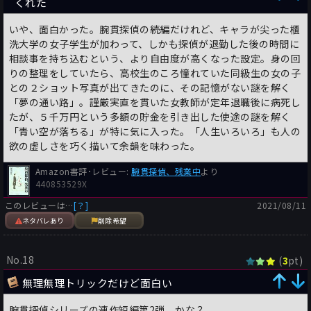
くれた
いや、面白かった。腕貫探偵の続編だけれど、キャラが尖った櫃
洗大学の女子学生が加わって、しかも探偵が退勤した後の時間に
相談事を持ち込むという、より自由度が高くなった設定。身の回
りの整理をしていたら、高校生のころ憧れていた同級生の女の子
との２ショット写真が出てきたのに、その記憶がない謎を解く
「夢の通い路」。謹厳実直を貫いた女教師が定年退職後に病死し
たが、５千万円という多額の貯金を引き出した使途の謎を解く
「青い空が落ちる」が特に気に入った。「人生いろいろ」も人の
欲の虚しさを巧く描いて余韻を味わった。
Amazon書評･レビュー:
腕貫探偵、残業中
より
440853529X
このレビューは…
[？]
2021/08/11
ネタバレあり
削除希望
No.18
(
pt)
3
無理無理トリックだけど面白い
腕貫探偵シリーズの連作短編第2弾、かな？