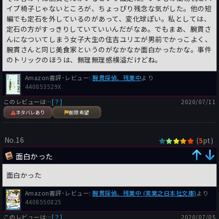
イプ椅子じゃないところが、ちょっぴり残念な気がした。他の短
編でも定石を外しているのがあって、変化球ぽい。私としては、
定石の方がすっきりしていていいんだがなあ。でもまあ、腕貫さ
んになついてしまう女子大生の住吉ユリエが男前でかっこよく、
腕貫さんと同じ美食家というのがなかなか面白かったかな。事件
のトリックのほうは、無理無理感横溢だけどね。
Amazon書評･レビュー:
腕貫探偵、残業中
より
440853529X
このレビューは…
[？]
2020/07/11
ネタバレあり
削除希望
No.16
(
pt)
5
面白かった
面白かった
Amazon書評･レビュー:
腕貫探偵、残業中 (実業之日本社文庫)
より
4408550825
このレビューは…
[？]
2020/07/05