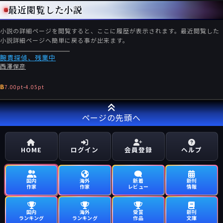
最近閲覧した小説
小説の詳細ページを閲覧すると、ここに履歴が表示されます。最近閲覧した
小説詳細ページへ簡単に戻る事が出来ます。
腕貫探偵、残業中
西澤保彦
B
7.00pt
-
4.05pt
ページの先頭へ
HOME
ログイン
会員登録
ヘルプ
国内
海外
新着
新刊
作家
作家
レビュー
情報
国内
海外
受賞
新刊
ランキング
ランキング
作品
文庫