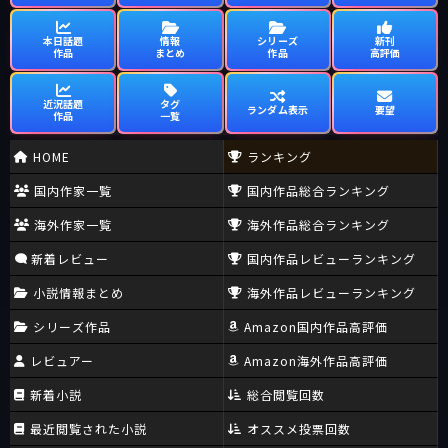
本日話題
情報
シリーズ
新刊
作品
まとめ
作品
高評価
近況話題
タグ
ランダム表示
要望
作品
一覧
HOME
ランキング
国内作家一覧
国内作品総合ランキング
海外作家一覧
海外作品総合ランキング
新着レビュー
国内作品レビューランキング
小説情報まとめ
海外作品レビューランキング
シリーズ作品
Amazon国内作品高評価
レビュアー
Amazon海外作品高評価
新着小説
総合閲覧回数
最近閲覧された小説
オススメ投票回数