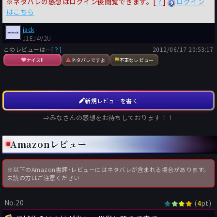
※ネタバレの感想はログイン後閲覧できます。[
？
]
ログイン
はこちら
jack
J1EJ4V2U
このレビューは…
[？]
2012/06/17 20:53:17
ナイス!!
ネタバレですよ
不正なレビュー
新規レビューを書く
⇒みなさんの感想をお待ちしております！！
Amazonレビュー
※以下のAmazon書評･レビューにはネタバレが含まれる場合があります。
未読の方はご注意ください
No.20
(
pt)
4