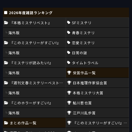
2026年度雑誌ランキング
『本格ミステリベスト』
SFミステリ
海外版
青春ミステリ
『このミステリーがすごい!』
恋愛ミステリ
海外版
日常の謎
『ミステリが読みたい!』
タイムトラベル
海外版
受賞作品一覧
『週刊文春ミステリーベスト10』
日本推理作家協会賞
海外版
本格ミステリ大賞
『このホラーがすごい!』
鮎川哲也賞
海外版
江戸川乱歩賞
まとめ作品一覧
『このミステリーがすごい!』大賞