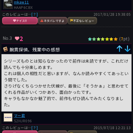
mkaw11
HAAP6CBX
このレビューは…
[？]
2017/01/28 19:38:05
ナイス!!
ネタバレですよ
不正なレビュー
2
No.3
(
pt)
7
腕貫探偵、残業中の感想
シリーズものとは知らなかったので前作は未読ですが、これだけ
読んでも十分楽しめます。
これは個人の相性だと思いますが、なんか読みやすくてあっとい
う間でした。
さりげなくちらつかせた伏線が、最後に「そうかぁ」と思わせて
くれる作品がいくつかあり、面白かったです。
キャラもなかなか魅了的で、前作もぜひ読んでみたくなりまし
た。
マー君
S2HJR096
このレビューは…
[？]
2015/07/18 12:21:13