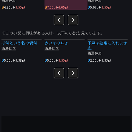
B
B
D
6.75pt
-
3.50pt
7.00pt
-
4.05pt
5.67pt
-
3.50pt
※この小説に興味がある人は、以下の小説も見ています。
必然という名の偶然
赤い糸の呻き
下戸は勘定に入れませ
ん
西澤保彦
西澤保彦
西澤保彦
D
D
D
5.00pt
-
3.38pt
5.00pt
-
3.50pt
2.00pt
-
3.33pt