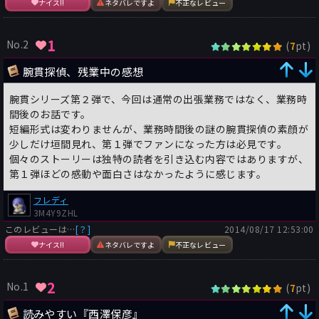
ナイス!!
ネタバレですよ
不正なレビュー
1
No.2
(
pt)
7
腕貫探偵、残業中の感想
腕貫シリーズ第２弾で、今回は通常の出張業務ではなく、業務時
間後のお話です。
短編形式は変わりませんが、業務時間後の謎の腕貫探偵の素顔が
少しだけ垣間見れ、第１弾でファンになった方は必見です。
個々のストーリーは独特の読者を引き込む内容ではありますが、
第１弾ほどの感動や面白さはなかったように感じます。
フレディ
3M4Y9ZHL
このレビューは…
[？]
2014/08/17 12:53:00
ナイス!!
ネタバレですよ
不正なレビュー
2
No.1
(
pt)
7
読みやすい『西澤保彦』