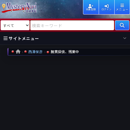
メニュー
会員登録
ログイン
検索対象
検索キーワード
サイトメニュー
西澤保彦
腕貫探偵、残業中
HOME
国内
海外
新着
新刊
作家
作家
レビュー
情報
国内
海外
受賞
新刊
ランキング
ランキング
作品
文庫
本日話題
情報
シリーズ
新刊
作品
まとめ
作品
高評価
近況話題
タグ
ランダム表示
要望
作品
一覧