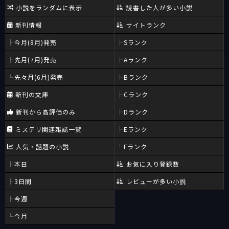
小説をランダムに表示
読書した人が多い小説
新刊情報
サイトランク
今月(8月)発売
Sランク
先月(7月)発売
Aランク
先々月(6月)発売
Bランク
新刊の文庫
Cランク
新刊から高評価のみ
Dランク
ミステリ関連雑誌一覧
Eランク
人気・話題の小説
Fランク
本日
お気に入り登録数
3日間
レビューが多い小説
今週
今月