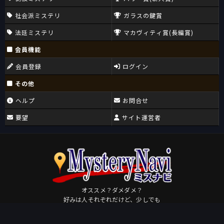
社会派ミステリ
ガラスの鍵賞
法廷ミステリ
マカヴィティ賞(長編賞)
会員機能
会員登録
ログイン
その他
ヘルプ
お問合せ
要望
サイト運営者
オススメ？ダメダメ？
好みは人それぞれだけど、少しでも
皆さんが好きになるミステリに出会えますように。
Osudame
by