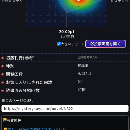
←非ミステリ
ミステリ→
20.00
pt
↓幻想的
投票画面を開く
大きいチャート
初版刊行(参考)
2008年04月
種別
短編集
閲覧回数
4,155回
お気に入りにされた回数
0
回
読書済み登録回数
27
回
■
このページのURL
報告関係
同じ小説が他で登録されていました