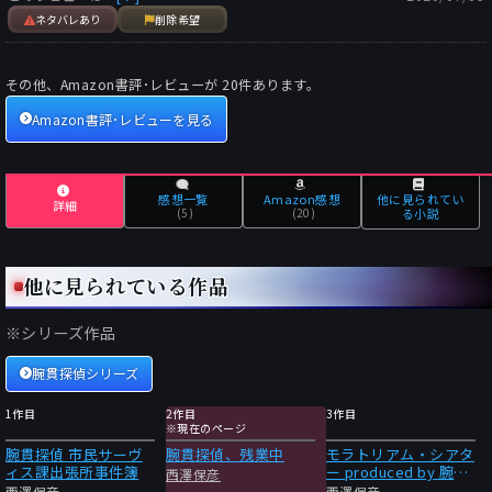
ネタバレあり
削除希望
その他、Amazon書評･レビューが
20
件あります。
Amazon書評･レビューを見る
感想一覧
Amazon感想
他に見られてい
詳細
(5)
(20)
る小説
他に見られている作品
※シリーズ作品
腕貫探偵シリーズ
1作目
2作目
3作目
※現在のページ
腕貫探偵 市民サーヴ
腕貫探偵、残業中
モラトリアム・シアタ
ィス課出張所事件簿
ー produced by 腕貫
西澤保彦
探偵
西澤保彦
西澤保彦