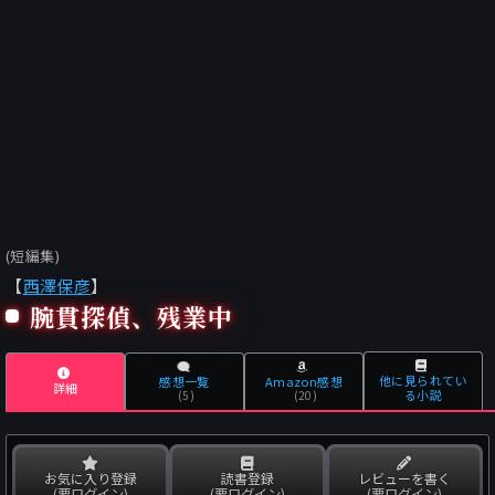
(短編集)
【
西澤保彦
】
腕貫探偵、残業中
他に見られてい
感想一覧
Amazon感想
詳細
る小説
(5)
(20)
お気に入り登録
読書登録
レビューを書く
(要ログイン)
(要ログイン)
(要ログイン)