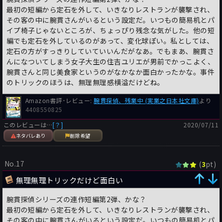
最初の短編から定石を外して、いきなりレストランが襲撃され、
その客の中に腕貫さんがいるという設定だ。いつもの簡易机とパ
イプ椅子じゃないところが、ちょっぴり残念な気がした。他の短
編でも定石を外しているのがあって、変化球ぽい。私としては、
定石の方がすっきりしていていいんだがなあ。でもまあ、腕貫さ
んになついてしまう女子大生の住吉ユリエが男前でかっこよく、
腕貫さんと同じ美食家というのがなかなか面白かったかな。事件
のトリックのほうは、無理無理感横溢だけどね。
Amazon書評･レビュー:
腕貫探偵、残業中 (実業之日本社文庫)
より
4408550825
このレビューは…
[？]
2020/07/11
ネタバレあり
削除希望
No.17
(
pt)
3
無理無理トリックだけど面白い
腕貫探偵シリーズの連作短編第2弾、かな？
最初の短編から定石を外して、いきなりレストランが襲撃され、
その客の中に腕貫さんがいるという設定だ。いつもの簡易机とパ