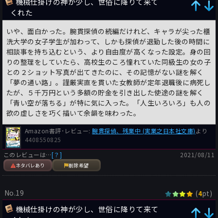
機械仕掛けの神が少し、世俗に降りて来て
くれた
いや、面白かった。腕貫探偵の続編だけれど、キャラが尖った櫃
洗大学の女子学生が加わって、しかも探偵が退勤した後の時間に
相談事を持ち込むという、より自由度が高くなった設定。身の回
りの整理をしていたら、高校生のころ憧れていた同級生の女の子
との２ショット写真が出てきたのに、その記憶がない謎を解く
「夢の通い路」。謹厳実直を貫いた女教師が定年退職後に病死し
たが、５千万円という多額の貯金を引き出した使途の謎を解く
「青い空が落ちる」が特に気に入った。「人生いろいろ」も人の
欲の虚しさを巧く描いて余韻を味わった。
Amazon書評･レビュー:
腕貫探偵、残業中 (実業之日本社文庫)
より
4408550825
このレビューは…
[？]
2021/08/11
ネタバレあり
削除希望
No.19
(
pt)
4
機械仕掛けの神が少し、世俗に降りて来て