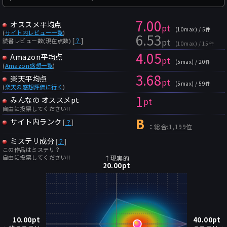
7.00
オススメ平均点
pt
(10max) / 5件
(
サイト内レビュー一覧
)
6.53
pt
[
？
]
読書レビュー数(現在点数)
(10max) / 15件
4.05
Amazon平均点
pt
(5max) / 20件
(
Amazon感想一覧
)
3.68
楽天平均点
pt
(5max) / 59件
(
楽天の感想評価に行く
)
1
みんなの オススメpt
pt
自由に投票してください!!
B
サイト内ランク
[
？
]
：
総合:1,199位
ミステリ成分
[
？
]
この作品はミステリ？
自由に投票してください!!
↑現実的
20.00
pt
10.00
pt
40.00
pt