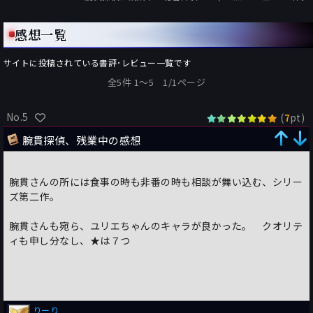
感想一覧
サイトに投稿されている書評･レビュー一覧です
全5件 1〜5 1/1ページ
No.5
(
pt)
7
腕貫探偵、残業中の感想
腕貫さんの所には食事の時も非番の時も相談が舞い込む、シリー
ズ第二作。
腕貫さんも宛ら、ユリエちゃんのキャラが良かった。 クオリテ
ィも申し分なし、★は７つ
りーり