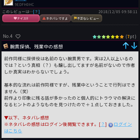
9EDFH0HC
このレビューは…
[？]
2018/12/05 09:58:11
ナイス!!
ネタバレですよ
不正なレビュー
No.4
(
pt)
7
腕貫探偵、残業中の感想
前作同様に探偵役は名前のない腕貫男です。実は2人以上いるの
では？という真相（？）も醸し出してますが名前がないので作者
しか真実はわからないでしょう。
基本的な流れは前作同様ですが、残業中ということで行列はでき
ません（笑）
前作より印象に残る話が多かったのと個人的にトラウマの解決に
なるヒントのようなものを見つけたので＋１点しておきました。
▼以下、ネタバレ感想
※ネタバレの感想はログイン後閲覧できます。[
？
]
ログイン
はこちら