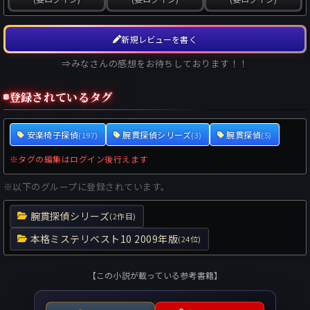
新規レビューを書く
⇒みなさんの感想をお待ちしております！！
登録されているタグ
安楽椅子探偵
腕貫探偵シリーズ
腕貫探偵
(197)
(3)
(5)
※タグの編集はログイン後行えます
※以下のグループに登録されています。
腕貫探偵シリーズ
(2作目)
本格ミステリベスト10 2009年版
(24位)
【この小説が載っている参考書籍】