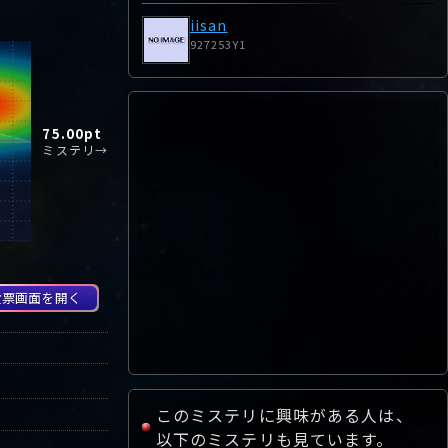
iisan
927253Y1
75.00
pt
ミステリ→
投票画面を開く
このミステリに興味がある人は、
以下のミステリも見ています。