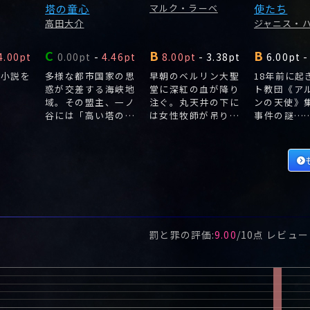
塔の童心
マルク・ラーベ
使たち
高田大介
ジャニス・
C
B
B
4.00pt
0.00pt
-
4.46pt
8.00pt
-
3.38pt
6.00pt
-
ぜ小説を
多様な都市国家の思
早朝のベルリン大聖
18年前に起
惑が交差する海峡地
堂に深紅の血が降り
ト教団《ア
域。その盟主、一ノ
注ぐ。丸天井の下に
ンの天使》
谷には「高い塔の魔
は女性牧師が吊り下
事件の謎…
法使い」と呼ばれる
げられていた。
ンフィクシ
老人タイキがいた。
がつかんだ
真相とは!?
罰と罪
の評価:
9.00
/
10
点 レビュ