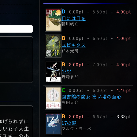
D
0.00pt
-
5.50pt
-
4.00pt
目には目を
新川帆立
B
0.00pt
-
6.50pt
-
4.00pt
ユビキタス
鈴木光司
B
8.00pt
-
7.00pt
-
4.00pt
小説
野﨑まど
C
0.00pt
-
6.00pt
-
4.46pt
図書館の魔女 高い塔の童心
高田大介
B
8.00pt
-
6.67pt
-
3.38pt
挙げられずに
17の鍵
しい女子大生
マルク・ラーベ
フスキーの小