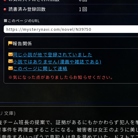
1
回
読書済み登録回数
■
このページのURL
報告関係
同じ小説が他で登録されていました
小説ではありません(漫画や雑誌である)
このページに関して連絡
※気になった点がありましたらお知らせください。
リ文庫)
捜査チーム班長の提案で、証拠があるにもかかわらず犯人を
害事件を再捜査することになる。被害者は女王のように美
が奔走するいっぽうで真犯人は息を潜めていた。ドストエ