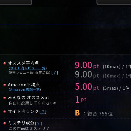
9.00
オススメ平均点
pt
(10max) / 1
(
サイト内レビュー一覧
)
9.00
[
？
]
読書レビュー数(現在点数)
pt
(10max) / 1
5.00
Amazon平均点
pt
(5max) / 1件
(
Amazon感想一覧
)
1
みんなの オススメpt
pt
自由に投票してください!!
B
サイト内ランク
[
？
]
：
総合:755位
ミステリ成分
[
？
]
この作品はミステリ？