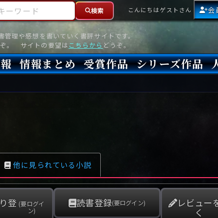
ーワード
会
こんにちはゲストさん
検索
読書管理や感想を書いていく書評サイトです。
ぞ。 サイトの要望は
こちらから
どうぞ。
情報
情報まとめ
受賞作品
シリーズ作品
情報
新刊
高評価
8月)発売
7月)発売
(6月)発売
『本格ミステリベスト』2026年版
『本格ミステリベスト』(海外)
『このミステリーがすごい!』2026年版
『このミステリーがすごい!』(海外)
『ミステリが読みたい!』2026年版
『ミステリが読みたい!』(海外)
『週刊文春ミステリーベスト10』2025年版
『週刊文春ミステリーベスト10』(海外)
本格ミステリ・エターナル300
本格ミステリ・ディケイド300
本格ミステリ・クロニクル300
ミステリー・リーグ
東西ミステリーベスト100 2012年版(国内)
東西ミステリーベスト100 2012年版(海外)
日本推理作家協会賞
本格ミステリ大賞
鮎川哲也賞
横溝正史ミステリ大賞
江戸川乱歩賞
メフィスト賞
『このミステリーがすごい!』大賞
アンソニー賞(長編賞)
エドガー賞(MWA賞)
ゴールド・ダガー賞(CWA賞)
バリー賞(長編賞)
ガラスの鍵賞
その他をもっとみる
その他をもっとみる
他に見られている小説
り登
読書登録
レビュー
(要ログイン)
(要ログイ
く
ン)