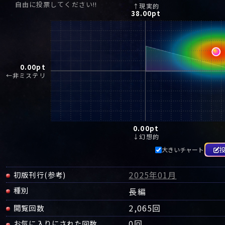
自由に投票してください!!
↑現実的
38.00
pt
0.00
pt
←非ミステリ
0.00
pt
↓幻想的
大きいチャート
2025年01月
初版刊行(参考)
種別
長編
2,065回
閲覧回数
0
回
お気に入りにされた回数