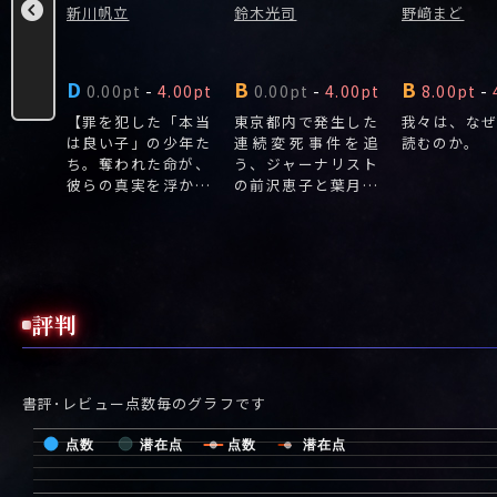
新川帆立
鈴木光司
野﨑まど
D
B
B
.58pt
0.00pt
-
4.00pt
0.00pt
-
4.00pt
8.00pt
-
ビュー
【罪を犯した「本当
東京都内で発生した
我々は、な
書き下ろ
は良い子」の少年た
連続変死事件を追
読むのか。
ち。奪われた命が、
う、ジャーナリスト
彼らの真実を浮かび
の前沢恵子と葉月有
上がらせる。
理は、死者の共通点
が「南極深層の氷」
にあることを突き止
める。
評判
書評･レビュー点数毎のグラフです
点数
潜在点
点数
潜在点