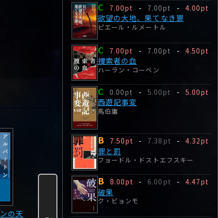
C
7.00pt
-
7.00pt
-
4.00pt
欲望の大地、果てなき罪
ピエール・ルメートル
C
7.00pt
-
7.00pt
-
4.50pt
捜索者の血
ハーラン・コーベン
C
0.00pt
-
5.00pt
-
5.00pt
西遊記事変
馬伯庸
B
7.50pt
-
7.38pt
-
4.32pt
罪と罰
フョードル・ドストエフスキー
B
8.00pt
-
6.00pt
-
4.47pt
破果
ク・ビョンモ
ンの天
アンジェリック
リッチ・ブラッド
極めて私