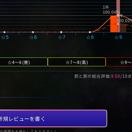
1件
100.00%
1件
100.00
☆5
☆6
☆7
☆8
☆9
☆4～6(普)
☆7～8(高)
☆9～
罰と罪
の総合評価:
9.50
/
10
点
新規レビューを書く
の感想をお待ちしております！！