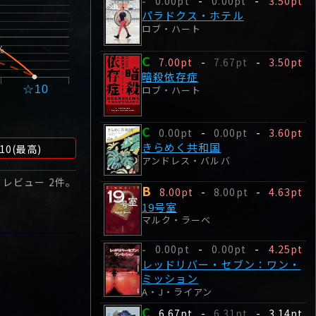
0.00pt
-
0.00pt
-
3.50pt
-
パラドクス・ホテル
ロブ・ハート
%
C
7.00pt
-
7.67pt
-
3.50pt
暗殺依存症
ロブ・ハート
☆10
C
0.00pt
-
0.00pt
-
3.60pt
きらめく共和国
10(最高)
アンドレス・バルバ
 レビュー
2
件。
B
8.00pt
-
8.00pt
-
4.63pt
19号室
マルク・ラーベ
0.00pt
-
0.00pt
-
4.25pt
-
レッドリバー・セブン：ワン・
ミッション
A・J・ライアン
C
6.67pt
-
6.31pt
-
3.14pt