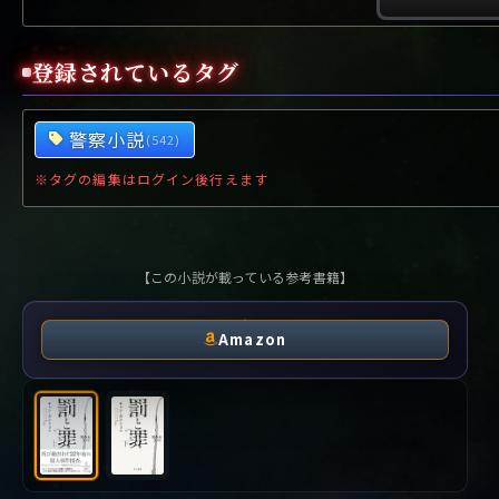
や行
や
ヤ行
ゆ
ヤ
よ
ユ
ヨ
ら行
ら
り
ラ行
る
ラ
れ
リ
ろ
ル
レ
ロ
登録されているタグ
わ行
わ
ワ行
ワ
警察小説
(542)
※タグの編集はログイン後行えます
【この小説が載っている参考書籍】
Amazon