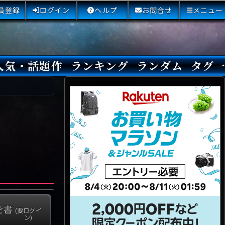
員登録
ログイン
ヘルプ
お問合せ
メニュー
人気・話題作
ランキング
ランダム
タグ
本日
3日間
今週
今月
最近閲覧された小説
国内総合ランキング
海外総合ランキング
Amazon国内作品高評価
Amazon海外作品高評価
国内作品高評価
海外作品高評価
閲覧回数
オススメ投票回数
読書した人が多い小説
サイトランク
Sランク
Aランク
Bランク
Cランク
Dランク
Eランク
Fランク
初心者におすすめ
クローズド・サー
本格ミステリ
青春ミステリ
学園ミステリ
日常の謎
SFミステリ
倒叙ミステリ
警察小説
映画化
ドラマ化
その他をもっとみ
を書
(要ログイ
ン)