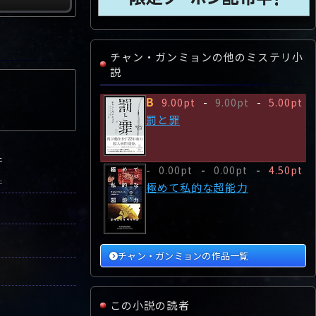
チャン・ガンミョンの他のミステリ小
説
B
9.00pt
-
9.00pt
-
5.00pt
罰と罪
件
0.00pt
-
0.00pt
-
4.50pt
-
件
極めて私的な超能力
チャン・ガンミョンの作品一覧
この小説の読者