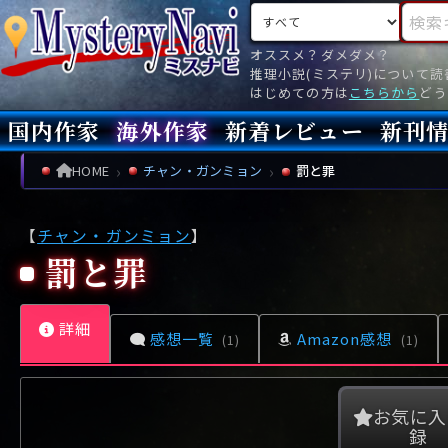
検索対象
検索キ
オススメ？ダメダメ？
推理小説(ミステリ)について
はじめての方は
こちらから
どう
国内作家
海外作家
新着レビュー
新刊
新刊
文庫
新刊
今月(
先月(
先々月
あ行
あ
い
ア行
う
ア
え
イ
お
ウ
エ
オ
HOME
チャン・ガンミョン
罰と罪
か行
か
き
カ行
く
カ
け
キ
こ
ク
ケ
コ
【
チャン・ガンミョン
】
さ行
さ
し
サ行
す
サ
せ
シ
そ
ス
セ
ソ
罰と罪
た行
た
ち
タ行
つ
タ
て
チ
と
ツ
テ
ト
詳細
な行
な
に
ナ行
ぬ
ナ
ね
ニ
の
ヌ
ネ
ノ
感想一覧
Amazon感想
(1)
(1)
は行
は
ひ
ハ行
ふ
ハ
へ
ヒ
ほ
フ
ヘ
ホ
ま行
ま
み
マ行
む
マ
め
ミ
も
ム
メ
モ
お気に入
録