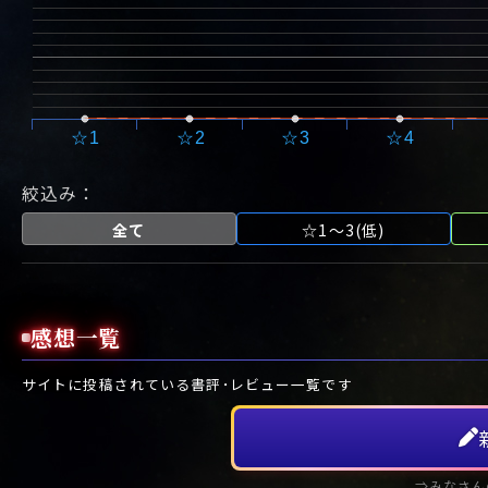
☆1
☆2
☆3
☆4
絞込み：
全て
☆1～3(低)
感想一覧
サイトに投稿されている書評･レビュー一覧です
⇒みなさん