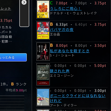
C
ギヨーム・ミュッソ
ロバート・ベイリー
力
7.00pt
-
7.00pt
-
3.75pt
うしろにご用心！
ハレット
チャン・ガ
ドナルド・E・ウェストレイク
B
B
0.00pt
-
-
3.75pt
8.00pt
-
5.00pt
8.00pt
-
4.40pt
B
6.33pt
-
6.40pt
-
3.75pt
きたカル
コロナ禍のパリ、元
「事故った? GET
「自分には
ババヤガの夜
ルパート
トップ・バレエダン
RICH(リッチに電話
がある、あ
王谷晶
集団自殺
サーの不可解な転落
を/一攫千金)」アラ
とは二度
…犯罪ノ
死――遺された娘×元刑
バマからフロリダま
い」手首に
B
8.00pt
-
8.00pt
-
3.50pt
ョン作家
事が真相に挑む!パ
でのハイウェイに看
つ元カノは
私があなたを殺すとき
、衝撃の
リ・オペラ座バレエ
板を掲げ、交通事故
僕にそう言っ
S・J・ショート
団の元トップダンサ
案件を専門とし、い
る男女のふ
もっとみる
ー、ステラ・ぺトレ
わば他人の不幸で財
常に不思議
ンコが6階の自宅ア
を成してきた通称
む表題作、
0.00pt
-
0.00pt
-
5.00pt
-
パルトマンから転...
「ビルボード弁護
戦後にユ
鎖された声
士」ジ...
治...
エミコ・ジーン
B
ー
1
件。
ランク
平均点
9.00
pt
0.00pt
-
0.00pt
-
3.00pt
-
ボニーとクライドにはなれない
けれど
アート・テイラー