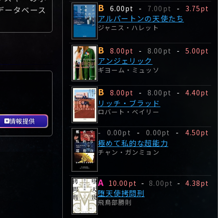
B
6.00pt
-
7.00pt
-
3.75pt
データベース
アルパートンの天使たち
ジャニス・ハレット
B
8.00pt
-
8.00pt
-
5.00pt
アンジェリック
ギヨーム・ミュッソ
B
8.00pt
-
8.00pt
-
4.40pt
リッチ・ブラッド
ロバート・ベイリー
情報提供
0.00pt
-
0.00pt
-
4.50pt
-
極めて私的な超能力
チャン・ガンミョン
A
10.00pt
-
8.00pt
-
4.38pt
堕天使拷問刑
飛鳥部勝則