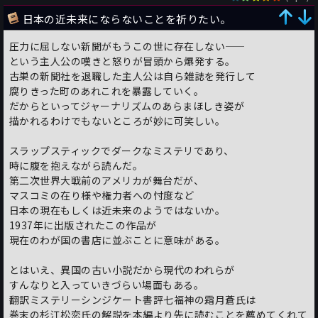
日本の近未来にならないことを祈りたい。
圧力に屈しない新聞がもうこの世に存在しない――
という主人公の嘆きと怒りが冒頭から爆発する。
古巣の新聞社を退職した主人公は自ら雑誌を発行して
腐りきった町のあれこれを暴露していく。
だからといってジャーナリズムのあらまほしき姿が
描かれるわけでもないところが妙に可笑しい。
スラップスティックでダークなミステリであり、
時に腹を抱えながら読んだ。
第二次世界大戦前のアメリカが舞台だが、
マスコミの在り様や権力者への忖度など
日本の現在もしくは近未来のようではないか。
1937年に出版されたこの作品が
現在のわが国の書店に並ぶことに意味がある。
とはいえ、異国の古い小説だから現代のわれらが
すんなりと入っていきづらい場面もある。
翻訳ミステリーシンジケート書評七福神の霜月蒼氏は
巻末の杉江松恋氏の解説を本編より先に読むことを薦めてくれて