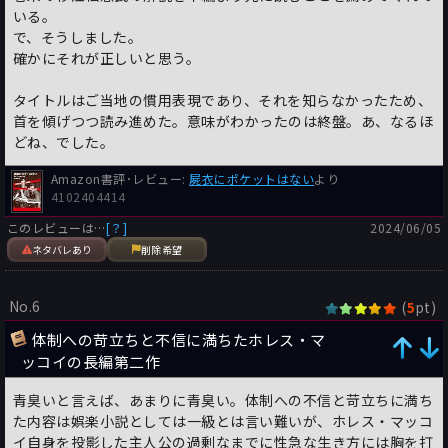
いる。
で、そうしました。
確かにそれが正しいと思う。
タイトルはご当地の慣用表現であり、それを知らなかったため、
首を傾げつつ読み進めた。意味がわかったのは終盤。あ、なるほ
どね、でした。
Amazon書評･レビュー:
屍衣にポケットはない
より
4102404414
このレビューは…
[？]
2024/06/05
ネタバレあり
削除希望
No.6
(
pt)
5
体制への苛立ちと不信に満ちたホレス・マ
ッコイの長編第二作
青臭いと言えば、あまりに青臭い。体制への不信と苛立ちに満ち
た内容は娯楽小説としては一級とは言い難いが、ホレス・マッコ
イ自身を投影した主人公の過剰なまでに性急な生き方には胸を打