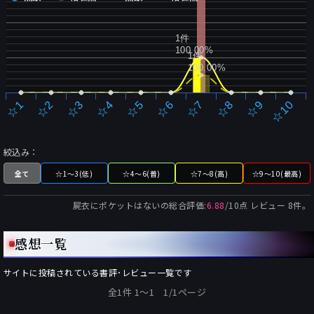
1件
100.00%
1件
100.00%
☆2
☆7
☆3
☆8
☆4
☆9
☆5
☆10
☆1
☆6
絞込み：
全て
☆1～3(低)
☆4～6(普)
☆7～8(高)
☆9～10(最高)
屍衣にポケットはない
の総合評価:
6.88
/
10
点 レビュー
8
件。
感想一覧
サイトに投稿されている書評･レビュー一覧です
全1件 1〜1 1/1ページ