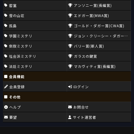
密室
アンソニー賞(長編賞)
雪の山荘
エドガー賞(MWA賞)
孤島
ゴールド・ダガー賞(CWA賞)
学園ミステリ
ジョン・クリーシー・ダガー賞(CW
倒叙ミステリ
バリー賞(新人賞)
社会派ミステリ
ガラスの鍵賞
法廷ミステリ
マカヴィティ賞(長編賞)
会員機能
会員登録
ログイン
その他
ヘルプ
お問合せ
要望
サイト運営者