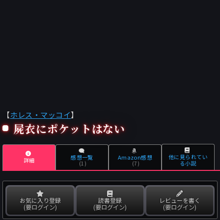
【
ホレス・マッコイ
】
屍衣にポケットはない
他に見られてい
感想一覧
Amazon感想
詳細
る小説
(1)
(7)
お気に入り登録
読書登録
レビューを書く
(要ログイン)
(要ログイン)
(要ログイン)