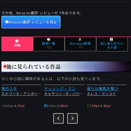
ウッドを告発していた割に脚本の仕事で結構仕事をしていたらし
いですが）。
その他、Amazon書評･レビューが
7
件あります。
という風にアメリカの大部分から拒絶される感じの作品なので、
Amazon書評･レビューを見る
あまり売れなかったのも判る様な気もします。個人的にはハリウ
ッドの映画であまり出てこない西部のグロテスクな部分を描く事
が多かった頃のコーマック・マッカーシーさんとかも想起しまし
感想一覧
Amazon感想
他に見られてい
た。
詳細
(1)
(7)
る小説
この人の作品は今までに二作、「彼らは廃馬を撃つ」「明日に別
れの接吻を」が翻訳されていて、どちらも読みましたが、まだ未
他に見られている作品
訳があったら紹介して欲しいと期待しないで書きましたが、本当
に翻訳されて、嬉しいです（私の希望は関係ないとは思います
※この小説に興味がある人は、以下の小説も見ています。
が）。
夜の人々
ナッシング・マン
彼らは廃馬を撃つ
色々書きましたが、素直に面白いクライム・ノベルなので、お勧
エドワード・アンダースン
キャサリン・R・ハワード
ホレス・マッコイ
めしておきます。「ヒドゥン・マスターピース」枠には大感謝で
-
D
C
す。今後も期待します（出来ればデジタル・リリースもして欲し
0.00pt
-
4.67pt
0.00pt
-
3.80pt
7.00pt
-
4.60pt
いですが）。
アメリカの理想と現実を描いて今読んでも面白いクライム・ノベ
ル。必読。