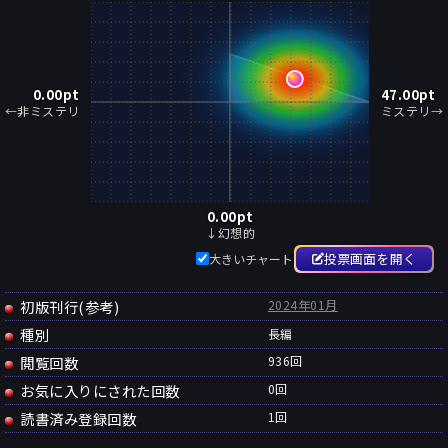
0.00
pt
47.00
pt
←非ミステリ
ミステリ→
0.00
pt
↓幻想的
投票画面を開く
大きいチャート
初版刊行(参考)
2024年01月
種別
長編
閲覧回数
936回
お気に入りにされた回数
0
回
読書済み登録回数
1
回