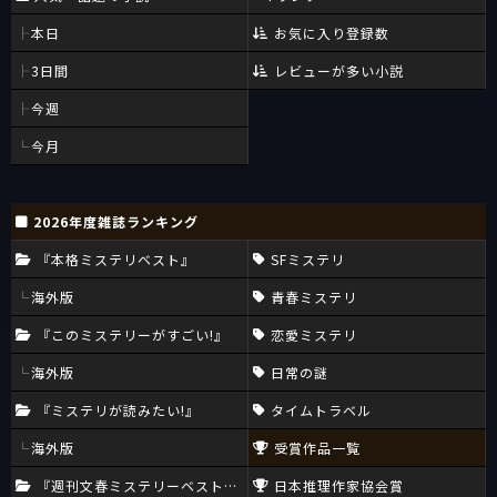
本日
お気に入り登録数
3日間
レビューが多い小説
今週
今月
2026年度雑誌ランキング
『本格ミステリベスト』
SFミステリ
海外版
青春ミステリ
『このミステリーがすごい!』
恋愛ミステリ
海外版
日常の謎
『ミステリが読みたい!』
タイムトラベル
海外版
受賞作品一覧
『週刊文春ミステリーベスト10』
日本推理作家協会賞