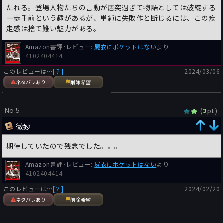
たれる。登場人物たちの言動が唐突過ぎて物語としては破綻する
一歩手前という趣があるが、単純に失敗作と断じるには、この疾
走感は捨て難い魅力がある。
Amazon書評･レビュー:
屍衣にポケットはない
より
4102404414
このレビューは…
[？]
2024/03/06
ネタバレあり
削除希望
No.5
(
pt)
2
微妙
期待していたので残念でした。。。
Amazon書評･レビュー:
屍衣にポケットはない
より
4102404414
このレビューは…
[？]
2024/02/20
ネタバレあり
削除希望