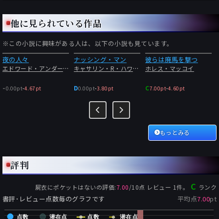
他に見られている作品
※この小説に興味がある人は、以下の小説も見ています。
夜の人々
ナッシング・マン
彼らは廃馬を撃つ
エドワード・アンダースン
キャサリン・R・ハワード
ホレス・マッコイ
-
D
C
0.00pt
-
4.67pt
0.00pt
-
3.80pt
7.00pt
-
4.60pt
もっとみる
評判
C
屍衣にポケットはない
の評価:
7.00
/
10
点 レビュー
1
件。
ランク
書評･レビュー点数毎のグラフです
平均点
7.00
pt
点数
潜在点
点数
潜在点