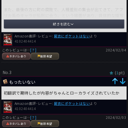
また、最後の方に町の腐敗で、人種差別の集会が出てきて、アフ
リカ系のキャラが私刑に会う、という場面があり、具体的な描写
は控えられておりますが、男性で一番恐ろしい行為が為される様
続きを読む
に想像出来て、最近（２０２４年くらい）もまだ人種差別に抗議
するブラック・ライブス・マター運動が続いていたりで、人種の
Amazon書評･レビュー:
屍衣にポケットはない
より
問題がいつまでたっても解決しないで、それを予見しているみた
4102404414
いで、こちらも尖鋭的に思えました（日本でも、純粋な日本の人
このレビューは…
[？]
2024/02/04
の肌の色が違うと、職務質問が多いという「レイシャル・プロフ
ネタバレあり
削除希望
ァイリング」が問題になっていたりしますが）。
「彼らは廃馬を撃つ」がハリウッドの虚飾に翻弄される若者の悲
No.3
(
pt)
1
劇を描いていたり、この作品でも新聞記者の理想と現実の間で悲
惨な最期を迎える若手記者を描いていて、このマッコイという人
もったいない
はアメリカの社会風潮や理想に馴染めず、叛逆の意志で作品を書
初翻訳で期待したが内容がちゃんとローカライズされていたか
いていたのではないかとか、思いますがどうでしょうか。評論家
の杉江さんの解説（必読）にも、過去に新聞のスポーツ記者をし
Amazon書評･レビュー:
屍衣にポケットはない
より
ていたという事が書かれておりますが、この頃のスポーツ（主に
4102404414
野球）で八百長が多かったそうで、そういう偽善に敏感で（特に
若いと偽善に敏感になりやすいそうで）、アメリカの社会の暗部
このレビューは…
[？]
2024/02/03
を意図せず告発していたのではないかとか思います（ただ、ハリ
ネタバレあり
削除希望