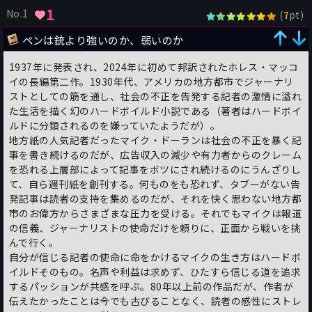
1
No.1
(
pt)
7
ペンは銃より強いのか、弱いのか
1937年に発表され、2024年に初めて邦訳されたホレス・マッコ
イの長編第二作。1930年代、アメリカの地方都市でジャーナリ
ストとしての筋を通し、社会の不正を告発する記者の激情に溢れ
た生活を描く幻のハードボイルド小説である（著者はハードボイ
ルドに分類されるのを嫌っていたようだが）。
地方紙の人気記者だったマイク・ドーランは社会の不正を暴く記
事を書き続けるのだが、広告収入の減少や有力者からのクレーム
を恐れる上層部によって記事をボツにされ続けるのにうんざりし
て、自ら週刊紙を創刊する。何ものをも恐れず、タブーがない告
発記事は読者の支持を集めるのだが、それを快く思わない地方都
市のお偉方からさまざまな圧力を受ける。それでもマイクは報道
の信義、ジャーナリストの使命だけを頼りに、正面から戦いを挑
んで行く。
自分が信じる記者の使命に命をかけるマイクの生き方はハードボ
イルドそのもの。名声や利益は求めず、ひたすら信じる道を追求
するパッションが共感を呼ぶ。80年以上前の作品だが、作者が
伝えたかったことは今でも古びることなく、読者の感性にストレ