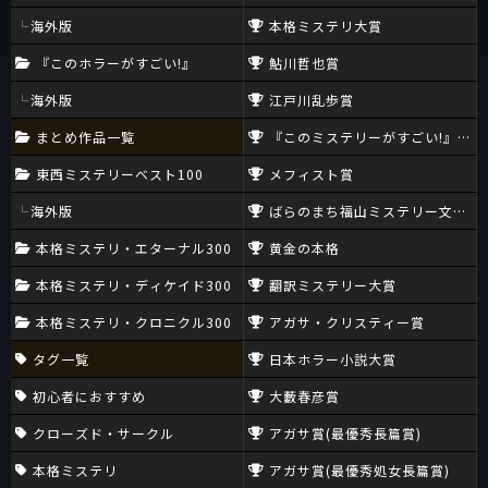
海外版
本格ミステリ大賞
『このホラーがすごい!』
鮎川哲也賞
海外版
江戸川乱歩賞
まとめ作品一覧
『このミステリーがすごい!』大賞
東西ミステリーベスト100
メフィスト賞
海外版
ばらのまち福山ミステリー文学新
本格ミステリ・エターナル300
黄金の本格
本格ミステリ・ディケイド300
翻訳ミステリー大賞
本格ミステリ・クロニクル300
アガサ・クリスティー賞
タグ一覧
日本ホラー小説大賞
初心者におすすめ
大藪春彦賞
クローズド・サークル
アガサ賞(最優秀長篇賞)
本格ミステリ
アガサ賞(最優秀処女長篇賞)