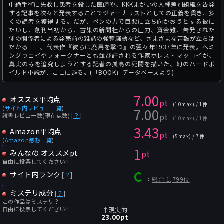
中絶手術に失敗し患者を殺した医師や、KKKまがいの人種差別組織を告発
する記事を次々と発表することでジャーナリストとしての正義を貫き、多
くの読者を獲得する。だが、ペンの力で巨悪に立ち向かおうとする彼に
たいし、創刊当初から、古巣の新聞社からの圧力、資金難、告発された
側の関係者による発売前の雑誌の強奪騒動など、さまざまな苦難が立ちは
だかる――。代表作『彼らは廃馬を撃つ』の翌々年1937年に発表。ヘミ
ングウェイやフォークナーとも並び評される作家ホレス・マッコイが、
真実のみを追究しようとする記者の孤高の死闘を描いた、幻のハードボ
イルド小説が、ここに甦る。(「BOOK」データベースより)
7.00
オススメ平均点
pt
(10max) / 1件
(
サイト内レビュー一覧
)
7.00
pt
[
？
]
読書レビュー数(現在点数)
(10max) / 1件
3.43
Amazon平均点
pt
(5max) / 7件
(
Amazon感想一覧
)
1
みんなの オススメpt
pt
自由に投票してください!!
C
サイト内ランク
[
？
]
：
総合:1,799位
ミステリ成分
[
？
]
この作品はミステリ？
自由に投票してください!!
↑現実的
23.00
pt