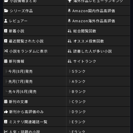
小説情報まとめ
海外作品レビューランキング
シリーズ作品
Amazon国内作品高評価
レビュアー
Amazon海外作品高評価
新着小説
総合閲覧回数
最近閲覧された小説
オススメ投票回数
小説をランダムに表示
読書した人が多い小説
新刊情報
サイトランク
今月(8月)発売
Sランク
先月(7月)発売
Aランク
先々月(6月)発売
Bランク
新刊の文庫
Cランク
新刊から高評価のみ
Dランク
ミステリ関連雑誌一覧
Eランク
人気・話題の小説
Fランク