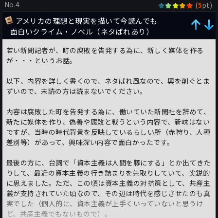
No.4
(
pt)
5
アメリカの理想と現実を描いて今読んでも
面白いクライム・ノベル（ネタばれあり）
若い新聞記者が、町の腐敗を告発する為に、新しく媒体を作る
が・・・というお話。
以下、内容を詳しく書くので、ネタばれ風なので、興を削ぐとま
ずいので、未読の方は読まないでください。
内容は腐敗した町を告発する為に、働いていた新聞社を辞めて、
新たに媒体を作り、偽善や腐敗と戦うという内容で、新味はない
ですが、当時の時代背景を反映しているらしい所（赤狩り、人種
差別等）があって、興味深い内容で面白かったです。
最後の方に、台詞で「資本主義は人間を豚にする」とか出てきた
りして、最近の資本主義の行き詰まりを先取りしていて、尖鋭的
に思えました。ただ、この頃は資本主義の対抗策として、共産主
義が支持されていた頃なので、その辺は時代を感じさせたのも真
実でした（個人的に、資本主義が上手くいっていないと思うけ
ど、共産主義でもないもので）。