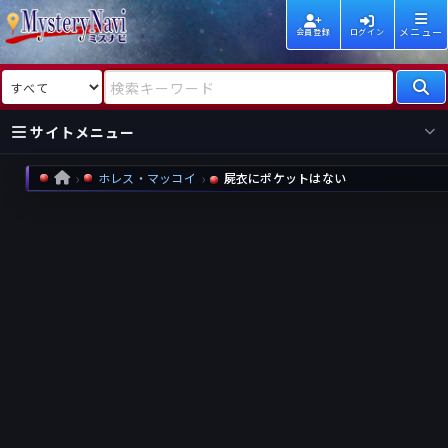
メニュー
会員登録
ログイン
検索対象
検索キーワード
サイトメニュー
ホレス・マッコイ
屍衣にポケットはない
HOME
国内
海外
新着
新刊
作家
作家
レビュー
情報
国内
海外
受賞
新刊
ランキング
ランキング
作品
文庫
本日話題
情報
シリーズ
新刊
作品
まとめ
作品
高評価
近況話題
タグ
ランダム表示
要望
作品
一覧