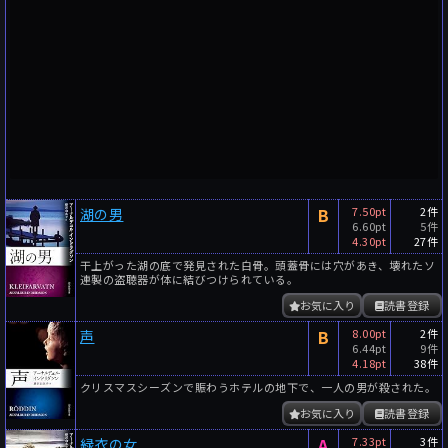
B
7.50pt
2件
湖の男
6.60pt
5件
4.30pt
27件
干上がった湖の底で発見された白骨。頭蓋骨には穴があき、壊れたソ
連製の盗聴器が体に結びつけられている。
お気に入り
読書登録
B
8.00pt
2件
声
6.44pt
9件
4.18pt
38件
クリスマスシーズンで賑わうホテルの地下で、一人の男が殺された。
お気に入り
読書登録
A
7.33pt
3件
緑衣の女