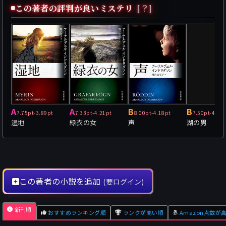
この著者の評判が良いミステリ
[？]
A
A
B
B
7.75pt
-
3.89pt
7.33pt
-
4.21pt
8.00pt
-
4.18pt
7.50pt
-
4.30
湿地
緑衣の女
声
湖の男
この著者の小説を追加
(要ログイン)
新刊順
おすすめランキング順
ランクが高い順
Amazon点数が