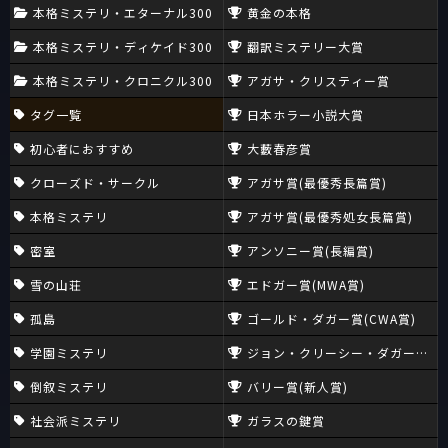
本格ミステリ・エターナル300
黄金の本格
本格ミステリ・ディケイド300
翻訳ミステリー大賞
本格ミステリ・クロニクル300
アガサ・クリスティー賞
タグ一覧
日本ホラー小説大賞
初心者におすすめ
大藪春彦賞
クローズド・サークル
アガサ賞(最優秀長篇賞)
本格ミステリ
アガサ賞(最優秀処女長篇賞)
密室
アンソニー賞(長編賞)
雪の山荘
エドガー賞(MWA賞)
孤島
ゴールド・ダガー賞(CWA賞)
学園ミステリ
ジョン・クリーシー・ダガー賞(CW
倒叙ミステリ
バリー賞(新人賞)
社会派ミステリ
ガラスの鍵賞