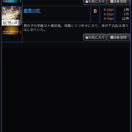
お気に入り
読書登録
B
8.00pt
1件
厳寒の町
6.83pt
6件
4.00pt
12件
男の子の年齢は十歳前後。地面にうつ伏せになり、体の下の血は凍り
はじめていた。
お気に入り
読書登録