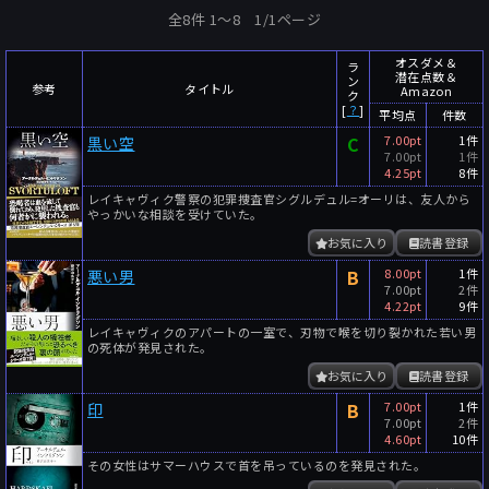
全8件 1〜8 1/1ページ
オスダメ＆
ラ
潜在点数＆
ン
参考
タイトル
Amazon
ク
[
？
]
平均点
件数
C
7.00pt
1件
黒い空
7.00pt
1件
4.25pt
8件
レイキャヴィク警察の犯罪捜査官シグルデュル=オーリは、友人から
やっかいな相談を受けていた。
お気に入り
読書登録
B
8.00pt
1件
悪い男
7.00pt
2件
4.22pt
9件
レイキャヴィクのアパートの一室で、刃物で喉を切り裂かれた若い男
の死体が発見された。
お気に入り
読書登録
B
7.00pt
1件
印
7.00pt
2件
4.60pt
10件
その女性はサマーハウスで首を吊っているのを発見された。