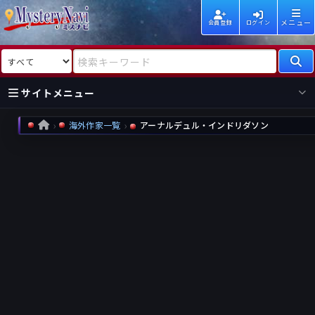
メニュー
会員登録
ログイン
検索対象
検索キーワード
サイトメニュー
海外作家一覧
アーナルデュル・インドリダソン
HOME
国内
海外
新着
新刊
作家
作家
レビュー
情報
国内
海外
受賞
新刊
ランキング
ランキング
作品
文庫
本日話題
情報
シリーズ
新刊
作品
まとめ
作品
高評価
近況話題
タグ
ランダム表示
要望
作品
一覧