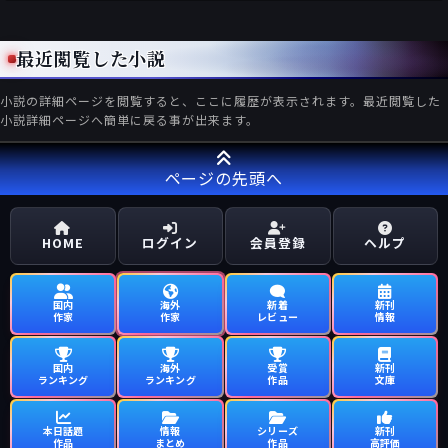
最近閲覧した小説
小説の詳細ページを閲覧すると、ここに履歴が表示されます。最近閲覧した
小説詳細ページへ簡単に戻る事が出来ます。
ページの先頭へ
HOME
ログイン
会員登録
ヘルプ
国内
海外
新着
新刊
作家
作家
レビュー
情報
国内
海外
受賞
新刊
ランキング
ランキング
作品
文庫
本日話題
情報
シリーズ
新刊
作品
まとめ
作品
高評価