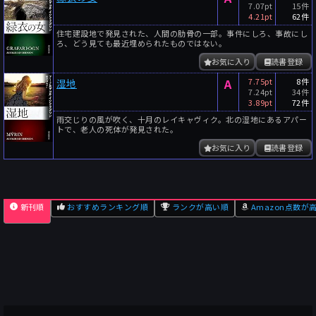
7.07pt
15件
4.21pt
62件
住宅建設地で発見された、人間の肋骨の一部。事件にしろ、事故にし
ろ、どう見ても最近埋められたものではない。
お気に入り
読書登録
A
7.75pt
8件
湿地
7.24pt
34件
3.89pt
72件
雨交じりの風が吹く、十月のレイキャヴィク。北の湿地にあるアパー
トで、老人の死体が発見された。
お気に入り
読書登録
新刊順
おすすめランキング順
ランクが高い順
Amazon点数が