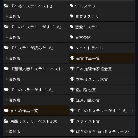
『本格ミステリベスト』
SFミステリ
海外版
青春ミステリ
『このミステリーがすごい!』
恋愛ミステリ
海外版
日常の謎
『ミステリが読みたい!』
タイムトラベル
海外版
受賞作品一覧
『週刊文春ミステリーベスト10』
日本推理作家協会賞
海外版
本格ミステリ大賞
『このホラーがすごい!』
鮎川哲也賞
海外版
江戸川乱歩賞
まとめ作品一覧
『このミステリーがすごい!』大賞
東西ミステリーベスト100
メフィスト賞
海外版
ばらのまち福山ミステリー文学新