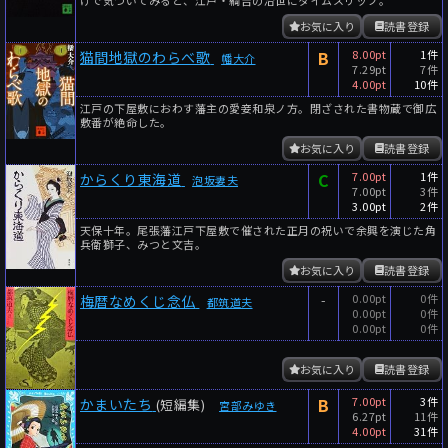
お気に入り
読書登録
B
8.00pt
1件
猫間地獄のわらべ歌
幡大介
7.29pt
7件
4.00pt
10件
江戸の下屋敷におわす藩主の愛妾和泉ノ方。閉ざされた書物蔵で御広
敷番が絶命した。
お気に入り
読書登録
C
7.00pt
1件
からくり東海道
泡坂妻夫
7.00pt
3件
3.00pt
2件
天保十年。尾張藩江戸下屋敷で催された正月の祝いで余興を演じた角
兵衛獅子、みつと文吉。
お気に入り
読書登録
-
0.00pt
0件
梅暦なめくじ念仏
都筑道夫
0.00pt
0件
0.00pt
0件
お気に入り
読書登録
B
7.00pt
3件
かまいたち
(短編集)
宮部みゆき
6.27pt
11件
4.00pt
31件