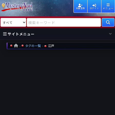
メニュー
会員登録
ログイン
検索対象
検索キーワード
サイトメニュー
タグの一覧
江戸
HOME
国内
海外
新着
新刊
作家
作家
レビュー
情報
国内
海外
受賞
新刊
ランキング
ランキング
作品
文庫
本日話題
情報
シリーズ
新刊
作品
まとめ
作品
高評価
近況話題
タグ
ランダム表示
要望
作品
一覧