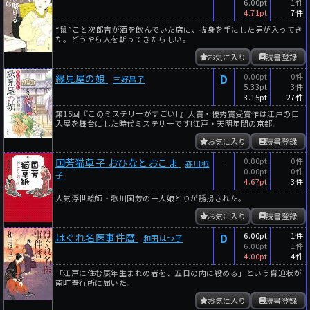
6.00pt
1件
4.71pt
7件
“鼠”こと次郎吉が酒を飲んでいた店に、抜身を手にした男が入ってき
た。どうやら人を斬ってきたらしい。
お気に入り
読書登録
D
0.00pt
0件
縁見屋の娘
三好昌子
5.33pt
3件
3.15pt
27件
第15回『このミステリーがすごい! 』大賞・優秀賞受賞作は江戸の口
入屋を舞台にした時代ミステリーです!江戸・天明年間の京都。
お気に入り
読書登録
-
0.00pt
0件
国芳猫草子 おひなとおこま
森川楓
0.00pt
0件
子
4.67pt
3件
人気浮世絵師・歌川国芳の一人娘とりが誘拐された。
お気に入り
読書登録
D
6.00pt
1件
はぐれ名医事件暦
和田はつ子
6.00pt
1件
4.00pt
4件
「江戸に住む辰年生まれの者を、五日の内に殺める」という脅迫状が
南町奉行所に届いた。
お気に入り
読書登録