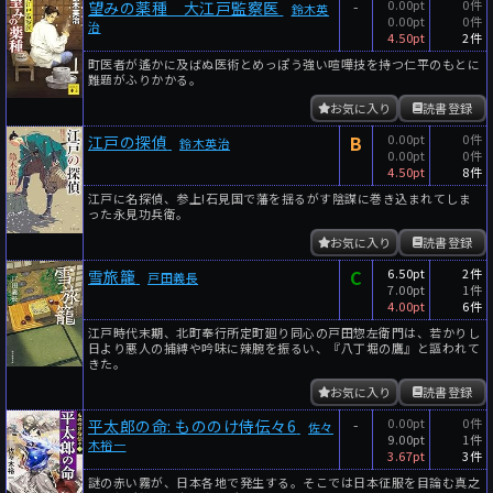
-
0.00pt
0件
望みの薬種 大江戸監察医
鈴木英
0.00pt
0件
治
4.50pt
2件
町医者が遙かに及ばぬ医術とめっぽう強い喧嘩技を持つ仁平のもとに
難題がふりかかる。
お気に入り
読書登録
B
0.00pt
0件
江戸の探偵
鈴木英治
0.00pt
0件
4.50pt
8件
江戸に名探偵、参上!石見国で藩を揺るがす陰謀に巻き込まれてしま
った永見功兵衛。
お気に入り
読書登録
C
6.50pt
2件
雪旅籠
戸田義長
7.00pt
1件
4.00pt
6件
江戸時代末期、北町奉行所定町廻り同心の戸田惣左衛門は、若かりし
日より悪人の捕縛や吟味に辣腕を振るい、『八丁堀の鷹』と謳われて
きた。
お気に入り
読書登録
-
0.00pt
0件
平太郎の命: もののけ侍伝々6
佐々
9.00pt
1件
木裕一
3.67pt
3件
謎の赤い霧が、日本各地で発生する。そこでは日本征服を目論む真之