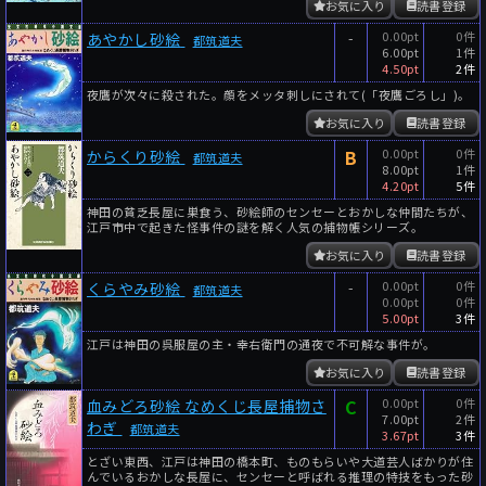
お気に入り
読書登録
-
0.00pt
0件
あやかし砂絵
都筑道夫
6.00pt
1件
4.50pt
2件
夜鷹が次々に殺された。顔をメッタ刺しにされて(「夜鷹ごろし」)。
お気に入り
読書登録
B
0.00pt
0件
からくり砂絵
都筑道夫
8.00pt
1件
4.20pt
5件
神田の貧乏長屋に巣食う、砂絵師のセンセーとおかしな仲間たちが、
江戸市中で起きた怪事件の謎を解く人気の捕物帳シリーズ。
お気に入り
読書登録
-
0.00pt
0件
くらやみ砂絵
都筑道夫
0.00pt
0件
5.00pt
3件
江戸は神田の呉服屋の主・幸右衛門の通夜で不可解な事件が。
お気に入り
読書登録
C
0.00pt
0件
血みどろ砂絵 なめくじ長屋捕物さ
7.00pt
2件
わぎ
都筑道夫
3.67pt
3件
とざい東西、江戸は神田の橋本町、ものもらいや大道芸人ばかりが住
んでいるおかしな長屋に、センセーと呼ばれる推理の特技をもった砂