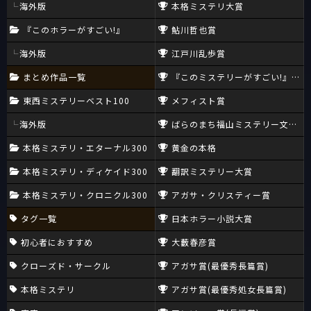
海外版
本格ミステリ大賞
『このホラーがすごい!』
鮎川哲也賞
海外版
江戸川乱歩賞
まとめ作品一覧
『このミステリーがすごい!』大賞
東西ミステリーベスト100
メフィスト賞
海外版
ばらのまち福山ミステリー文学新
本格ミステリ・エターナル300
黄金の本格
本格ミステリ・ディケイド300
翻訳ミステリー大賞
本格ミステリ・クロニクル300
アガサ・クリスティー賞
タグ一覧
日本ホラー小説大賞
初心者におすすめ
大藪春彦賞
クローズド・サークル
アガサ賞(最優秀長篇賞)
本格ミステリ
アガサ賞(最優秀処女長篇賞)