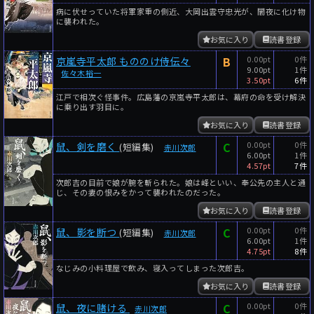
病に伏せっていた将軍家重の側近、大岡出雲守忠光が、闇夜に化け物
に襲われた。
お気に入り
読書登録
B
0.00pt
0件
京嵐寺平太郎 もののけ侍伝々
9.00pt
1件
佐々木裕一
3.50pt
6件
江戸で相次ぐ怪事件。広島藩の京嵐寺平太郎は、幕府の命を受け解決
に乗り出す羽目に。
お気に入り
読書登録
C
0.00pt
0件
鼠、剣を磨く
(短編集)
赤川次郎
6.00pt
1件
4.57pt
7件
次郎吉の目前で娘が腕を斬られた。娘は峰といい、奉公先の主人と通
じ、その妻の恨みをかって襲われたのだった。
お気に入り
読書登録
C
0.00pt
0件
鼠、影を断つ
(短編集)
赤川次郎
6.00pt
1件
4.75pt
8件
なじみの小料理屋で飲み、寝入ってしまった次郎吉。
お気に入り
読書登録
C
0.00pt
0件
鼠、夜に賭ける
赤川次郎