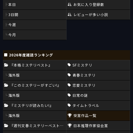
本日
お気に入り登録数
3日間
レビューが多い小説
今週
今月
2026年度雑誌ランキング
『本格ミステリベスト』
SFミステリ
海外版
青春ミステリ
『このミステリーがすごい!』
恋愛ミステリ
海外版
日常の謎
『ミステリが読みたい!』
タイムトラベル
海外版
受賞作品一覧
『週刊文春ミステリーベスト10』
日本推理作家協会賞