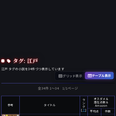
タグ: 江戸
江戸
タグの小説を
34
件づつ表示しています
テーブル表示
グリッド表示
全34件 1〜34 1/1ページ
オスダメ＆
ラ
潜在点数＆
ン
参考
タイトル
Amazon
ク
[
？
]
平均点
件数