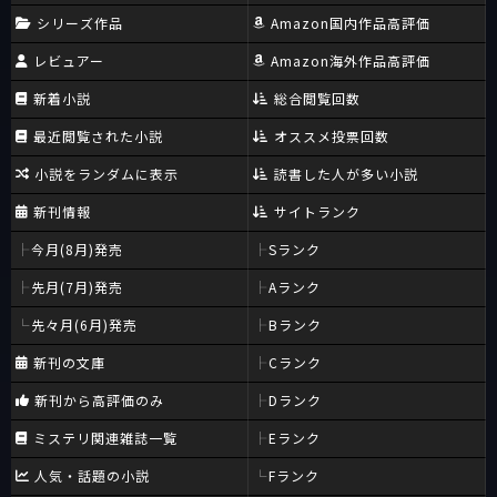
シリーズ作品
Amazon国内作品高評価
レビュアー
Amazon海外作品高評価
新着小説
総合閲覧回数
最近閲覧された小説
オススメ投票回数
小説をランダムに表示
読書した人が多い小説
新刊情報
サイトランク
今月(8月)発売
Sランク
先月(7月)発売
Aランク
先々月(6月)発売
Bランク
新刊の文庫
Cランク
新刊から高評価のみ
Dランク
ミステリ関連雑誌一覧
Eランク
人気・話題の小説
Fランク