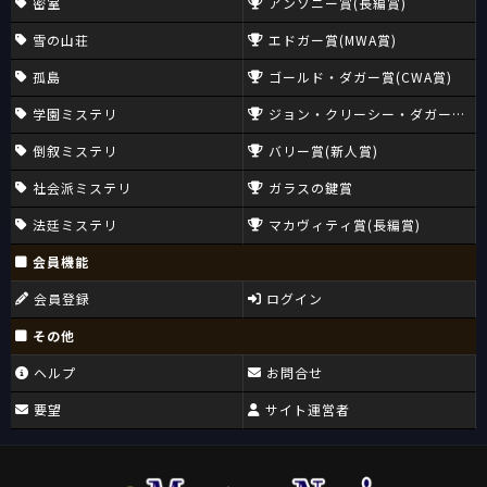
密室
アンソニー賞(長編賞)
雪の山荘
エドガー賞(MWA賞)
孤島
ゴールド・ダガー賞(CWA賞)
学園ミステリ
ジョン・クリーシー・ダガー賞(CW
倒叙ミステリ
バリー賞(新人賞)
社会派ミステリ
ガラスの鍵賞
法廷ミステリ
マカヴィティ賞(長編賞)
会員機能
会員登録
ログイン
その他
ヘルプ
お問合せ
要望
サイト運営者