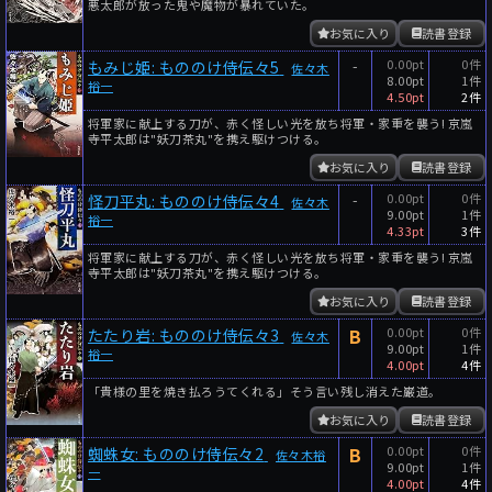
悪太郎が放った鬼や魔物が暴れていた。
お気に入り
読書登録
-
0.00pt
0件
もみじ姫: もののけ侍伝々5
佐々木
8.00pt
1件
裕一
4.50pt
2件
将軍家に献上する刀が、赤く怪しい光を放ち将軍・家重を襲う! 京嵐
寺平太郎は"妖刀茶丸"を携え駆けつける。
お気に入り
読書登録
-
0.00pt
0件
怪刀平丸: もののけ侍伝々4
佐々木
9.00pt
1件
裕一
4.33pt
3件
将軍家に献上する刀が、赤く怪しい光を放ち将軍・家重を襲う! 京嵐
寺平太郎は"妖刀茶丸"を携え駆けつける。
お気に入り
読書登録
B
0.00pt
0件
たたり岩: もののけ侍伝々3
佐々木
9.00pt
1件
裕一
4.00pt
4件
「貴様の里を焼き払ろうてくれる」そう言い残し消えた巌道。
お気に入り
読書登録
B
0.00pt
0件
蜘蛛女: もののけ侍伝々2
佐々木裕
9.00pt
1件
一
4.00pt
4件