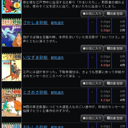
夜な夜な江戸市中に出没する辻斬り「かまいたち」。町医者の娘およ
うは、夜おそく父を迎えに出て、かまいたちに出会ってしまう。
お気に入り
読書登録
-
0.00pt
0件
さかしま砂絵
都筑道夫
0.00pt
0件
5.00pt
3件
雨がそぼ降る日暮れ時、本所を歩いていた若旦那が「おいてけえ」の
声とともに消えうせた。
お気に入り
読書登録
-
0.00pt
0件
いなずま砂絵
都筑道夫
0.00pt
0件
4.00pt
4件
江戸には謎が多かった。下駄常親分は、きょうも思案に余って砂絵か
きのセンセーのところへやって来る…。
お気に入り
読書登録
-
0.00pt
0件
ときめき砂絵
都筑道夫
0.00pt
0件
4.25pt
4件
神田の貧乏長屋につどう大道芸人ものごい連中が、砂絵のセンセーの
指揮でとりくむ事件のかずかず。
お気に入り
読書登録
-
0.00pt
0件
おもしろ砂絵
都筑道夫