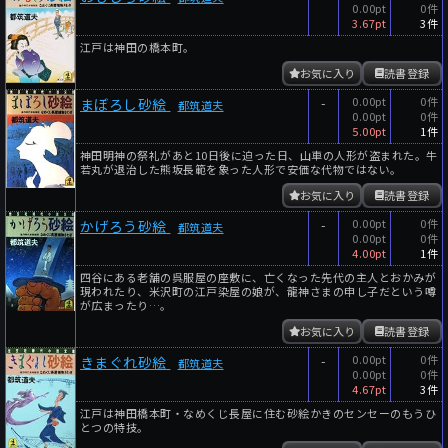
0.00pt
0件
3.67pt
3件
江戸は神田の橋本町。
お気に入り
読書登録
-
0.00pt
0件
まぼろし砂絵
都筑道夫
0.00pt
0件
5.00pt
1件
神田明神の祭礼があと10日後に迫った日、山車の人形が盗まれた。牛
若丸が退治した熊坂長範を象った人形で安価な代物ではない。
お気に入り
読書登録
-
0.00pt
0件
かげろう砂絵
都筑道夫
0.00pt
0件
4.00pt
1件
四谷にある老舗の呉服屋の座敷に、亡くなった先代の主人とおかみが
現われたり、米沢町の江戸染屋の娘が、龍神さまの申し子だという噂
が広まったり…。
お気に入り
読書登録
-
0.00pt
0件
きまぐれ砂絵
都筑道夫
0.00pt
0件
4.67pt
3件
江戸は神田橋本町・なめくじ長屋に住む砂絵かきのセンセーのもうひ
とつの特技。