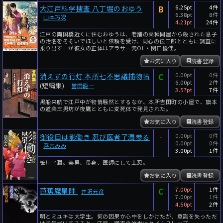
B
6.25pt
4件
大江戸科学捜査 八丁堀のおゆう
6.38pt
8件
山本巧次
4.21pt
24件
江戸の両国橋近くに住むおゆうは、老舗の薬種問屋から殺された息子
の汚名をそそいでほしいと依頼を受け、同心の伝三郎とともに調査に
乗り出す…が彼女の正体はアラサー元OL・関口優佳。
お気に入り
読書登録
C
0.00pt
0件
消えずの行灯 本所七不思議捕物帖
6.00pt
2件
(短編集)
誉田龍一
3.57pt
7件
黒船来航で江戸中が物情騒然とするなか、本所吉田町の小屋で、旗本
の道楽三男坊が夜鷹とともに変死体で発見された。
お気に入り
読書登録
-
0.00pt
0件
御役目は影働き 忍び医者了潤参る
0.00pt
0件
浮穴みみ
3.00pt
1件
笹川了潤。美男、長身、医師にして上忍。
お気に入り
読書登録
C
7.00pt
1件
芭蕉魔星陣
井沢元彦
7.00pt
1件
4.50pt
2件
明とミユキは大学生。何の因果か心中をしかけたが、意識を失っただ
けで気づいてみると、江戸・綱吉の治世にタイムスリップ。