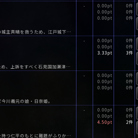
0.00pt
0件
-
0.00pt
0件
0.00pt
0件
家老河田内膳の陰謀で幽閉された石見国加瀬津藩の城主斉晴を救うため、江戸城下で老中秋尾山城守に上訴を試みた永見功兵衛。
0.00pt
0件
-
0.00pt
0件
3.33pt
3件
家老の陰謀によって幽閉された城主の斉晴を救うため、上訴をすべく石見国加瀬津から江戸にやって来た永見功兵衛。
0.00pt
0件
-
0.00pt
0件
0.00pt
0件
だ今川義元の娘・日奈姫。
0.00pt
0件
-
0.00pt
0件
4.50pt
2件
町医者が遙かに及ばぬ医術とめっぽう強い喧嘩技を持つ仁平のもとに難題がふりかかる。