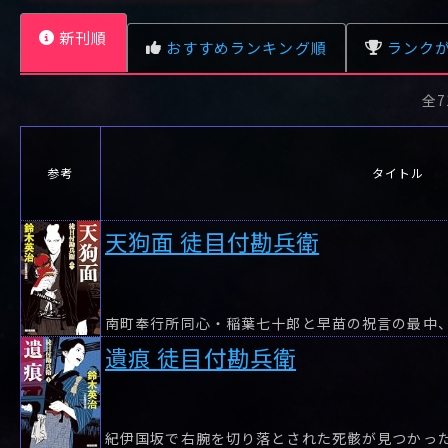
-
-
-
-
0.00pt
-
5.00pt
0.00pt
-
5.00pt
0.00pt
-
5.00pt
0.00pt
新刊順
おすすめランキング順
ランク
からくり五千両:
女剣士: 徒目付 久
天狗面: 徒目付 久
凶眼: 徒
徒目付 久岡勘兵
岡勘兵衛
岡勘兵衛
勘兵衛
衛
全7
レビュー数が多い順
タイトル順
参考
タイトル
天狗面 徒目付勘兵衛
南町奉行所同心・稲葉七十郎と早苗の祝言の最中
遺痕 徒目付勘兵衛
紀伊国坂で右腕を切り落とされた死骸が見つかっ