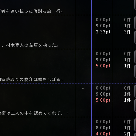
ざ者を追い払った仇討ち旅一行。
0.00pt
0件
-
9.00pt
1件
2.33pt
3件
く、材木商人の左肩を抉った。
0.00pt
0件
-
9.00pt
1件
5.00pt
1件
田家跡取りの俊介は頭をしぼる。
0.00pt
0件
-
9.00pt
1件
5.00pt
1件
恋仲である新兵衛と智穂だが、智穂の父親、牛島兵衛は二人の中を認めてくれず、新兵衛は思い悩む日々。
0.00pt
0件
-
8.00pt
1件
4.00pt
2件