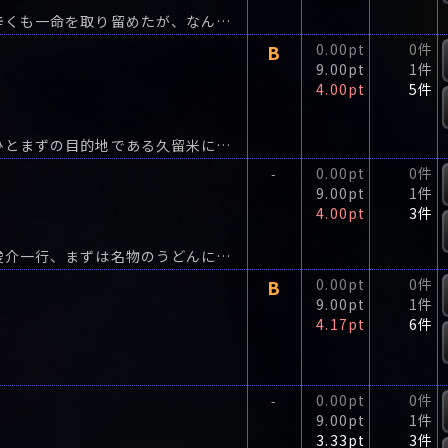
周防国で何者かに毒を盛られて倒れた真田俊介。辛くも一命を取り留めたが、なんと目が見えなくなってしまった。
B
0.00pt
0件
9.00pt
1件
4.00pt
5件
信州真田家跡取りの俊介は忠臣の仇討ちのため、ひとまずの目的地である久留米に到着。
0.00pt
0件
-
9.00pt
1件
4.00pt
3件
旅の目当ての地である筑後久留米に到着した真田俊介一行、まずは名物のうどんに舌鼓を打つ。
B
0.00pt
0件
9.00pt
1件
4.17pt
6件
0.00pt
0件
-
9.00pt
1件
3.33pt
3件