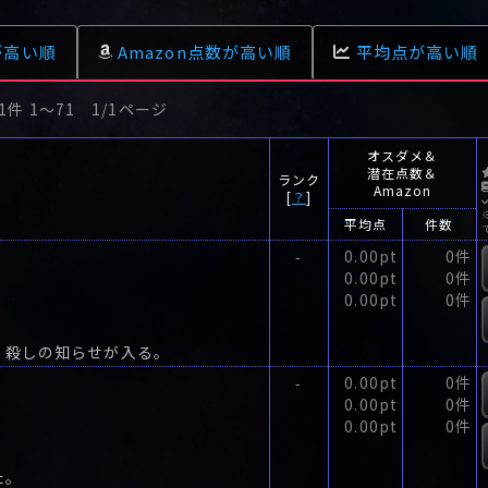
-
5.00pt
が高い順
Amazon点数が高い順
平均点が高い順
目付 久岡
1件 1〜71 1/1ページ
オスダメ＆
潜在点数＆
ランク
Amazon
[
？
]
平均点
件数
0.00pt
0件
-
0.00pt
0件
0.00pt
0件
、殺しの知らせが入る。
0.00pt
0件
-
0.00pt
0件
0.00pt
0件
た。