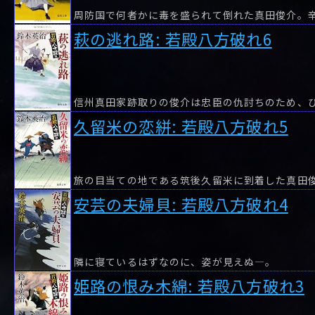
萩の逃れ路: 若殿八方破れ6
久留米の恋絣: 若殿八方破れ5
安芸の夫婦貝: 若殿八方破れ4
隣に寝ているはずなのに、姿が見えぬ―。
姫路の恨み木綿: 若殿八方破れ3