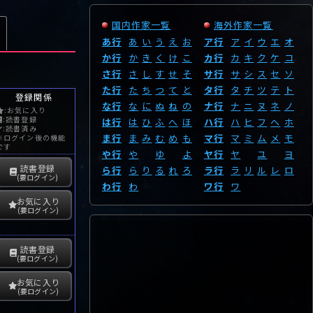
国内作家一覧
海外作家一覧
あ行
あ
い
う
え
お
ア行
ア
イ
ウ
エ
オ
か行
か
き
く
け
こ
カ行
カ
キ
ク
ケ
コ
さ行
さ
し
す
せ
そ
サ行
サ
シ
ス
セ
ソ
た行
た
ち
つ
て
と
タ行
タ
チ
ツ
テ
ト
登録関係
な行
な
に
ぬ
ね
の
ナ行
ナ
ニ
ヌ
ネ
ノ
:お気に入り
:読書登録
は行
は
ひ
ふ
へ
ほ
ハ行
ハ
ヒ
フ
ヘ
ホ
:読書済み
ま行
ま
み
む
め
も
マ行
マ
ミ
ム
メ
モ
※ログイン後の機能
です
や行
や
ゆ
よ
ヤ行
ヤ
ユ
ヨ
読書登録
ら行
ら
り
る
れ
ろ
ラ行
ラ
リ
ル
レ
ロ
(要ログイン)
わ行
わ
ワ行
ワ
お気に入り
(要ログイン)
読書登録
(要ログイン)
お気に入り
(要ログイン)