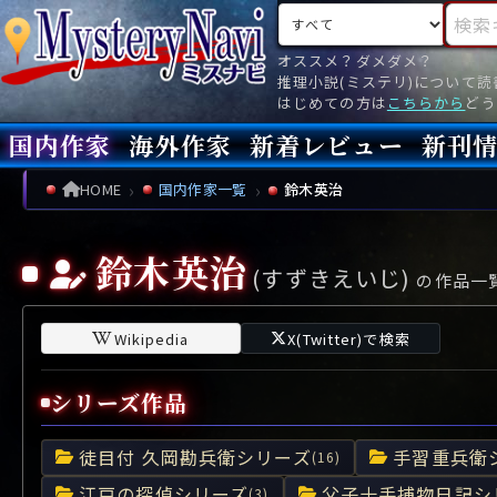
検索対象
検索キ
オススメ？ダメダメ？
推理小説(ミステリ)について
はじめての方は
こちらから
どう
国内作家
海外作家
新着レビュー
新刊
新刊
文庫
新刊
今月(
先月(
先々月
あ行
あ
い
ア行
う
ア
え
イ
お
ウ
エ
オ
HOME
国内作家一覧
鈴木英治
か行
か
き
カ行
く
カ
け
キ
こ
ク
ケ
コ
鈴木英治
(すずきえいじ)
さ行
さ
し
サ行
す
サ
せ
シ
そ
ス
セ
ソ
の作品一
た行
た
ち
タ行
つ
タ
て
チ
と
ツ
テ
ト
Wikipedia
X(Twitter)で検索
な行
な
に
ナ行
ぬ
ナ
ね
ニ
の
ヌ
ネ
ノ
シリーズ作品
は行
は
ひ
ハ行
ふ
ハ
へ
ヒ
ほ
フ
ヘ
ホ
徒目付 久岡勘兵衛シリーズ
手習重兵衛
ま行
ま
み
マ行
む
マ
め
ミ
も
ム
メ
モ
(16)
江戸の探偵シリーズ
父子十手捕物日記シ
(3)