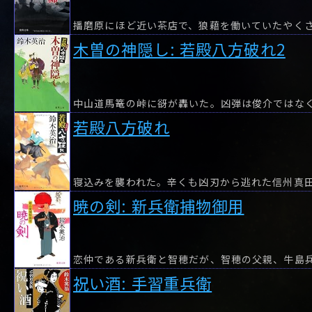
播磨原にほど近い茶店で、狼藉を働いていたやく
木曽の神隠し: 若殿八方破れ2
中山道馬篭の峠に谺が轟いた。凶弾は俊介ではな
若殿八方破れ
寝込みを襲われた。辛くも凶刃から逃れた信州真
暁の剣: 新兵衛捕物御用
祝い酒: 手習重兵衛