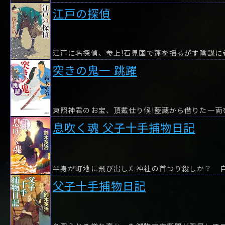
江戸の探偵
江戸に名探偵、参上!石見国で藩を揺るがす陰謀に
突きの鬼一 跳躍
息吹く魂 父子十手捕物日記
父子十手捕物日記