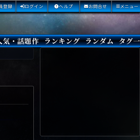
員登録
ログイン
ヘルプ
お問合せ
メニュー
人気・話題作
ランキング
ランダム
タグ
本日
3日間
今週
今月
最近閲覧された小説
国内総合ランキング
海外総合ランキング
Amazon国内作品高評価
Amazon海外作品高評価
国内作品高評価
海外作品高評価
閲覧回数
オススメ投票回数
読書した人が多い小説
サイトランク
Sランク
Aランク
Bランク
Cランク
Dランク
Eランク
Fランク
初心者におすすめ
クローズド・サー
本格ミステリ
青春ミステリ
学園ミステリ
日常の謎
SFミステリ
倒叙ミステリ
警察小説
映画化
ドラマ化
その他をもっとみ