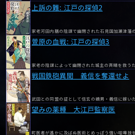
上訴の難: 江戸の探偵2
萱原の血戦: 江戸の探偵3
戦国鉄砲異聞 義信を奪還せよ
武田との同盟の証として信玄の嫡男・義信に嫁い
望みの薬種 大江戸監察医