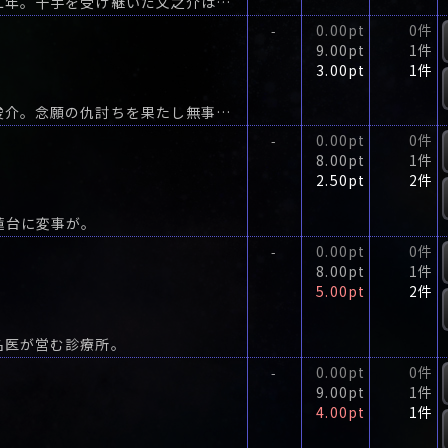
名同心との誉れ高かった御牧丈右衛門が隠居して二年。十手を受け継いだ文之介は、美味い物と娘の尻ばかり追いかけている。
0.00pt
0件
-
9.00pt
1件
3.00pt
1件
忠臣の仇討ちのため、諸国を巡る真田家の跡取り俊介。念願の仇討ちを果たし無事江戸の地を踏んだ。
0.00pt
0件
-
8.00pt
1件
2.50pt
2件
蓮台に変事が。
0.00pt
0件
-
8.00pt
1件
5.00pt
2件
名医が営む診療所。
0.00pt
0件
-
9.00pt
1件
4.00pt
1件