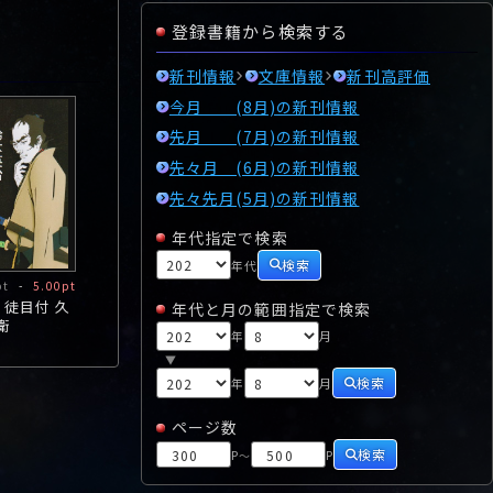
登録書籍から検索する
新刊情報
文庫情報
新刊高評価
今月 (8月)の新刊情報
先月 (7月)の新刊情報
先々月 (6月)の新刊情報
先々先月(5月)の新刊情報
年代指定で検索
検索
年代
pt
-
5.00pt
 徒目付 久
年代と月の範囲指定で検索
衛
年
月
▼
検索
年
月
ページ数
検索
P
P
～