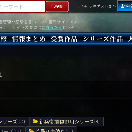
ーワード
会
こんにちはゲストさん
検索
読書管理や感想を書いていく書評サイトです。
ぞ。 サイトの要望は
こちらから
どうぞ。
情報
情報まとめ
受賞作品
シリーズ作品
情報
新刊
高評価
8月)発売
7月)発売
(6月)発売
『本格ミステリベスト』2026年版
『本格ミステリベスト』(海外)
『このミステリーがすごい!』2026年版
『このミステリーがすごい!』(海外)
『ミステリが読みたい!』2026年版
『ミステリが読みたい!』(海外)
『週刊文春ミステリーベスト10』2025年版
『週刊文春ミステリーベスト10』(海外)
本格ミステリ・エターナル300
本格ミステリ・ディケイド300
本格ミステリ・クロニクル300
ミステリー・リーグ
東西ミステリーベスト100 2012年版(国内)
東西ミステリーベスト100 2012年版(海外)
日本推理作家協会賞
本格ミステリ大賞
鮎川哲也賞
横溝正史ミステリ大賞
江戸川乱歩賞
メフィスト賞
『このミステリーがすごい!』大賞
アンソニー賞(長編賞)
エドガー賞(MWA賞)
ゴールド・ダガー賞(CWA賞)
バリー賞(長編賞)
ガラスの鍵賞
その他をもっとみる
その他をもっとみる
覧
シリーズ
新兵衛捕物御用シリーズ
(12)
(4)
リーズ
若殿八方破れ
(18)
(10)