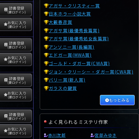
アガサ・クリスティー賞
読書登録
(要ログイン)
日本ホラー小説大賞
大藪春彦賞
お気に入り
(要ログイン)
アガサ賞(最優秀長篇賞)
アガサ賞(最優秀処女長篇賞)
読書登録
アンソニー賞(長編賞)
(要ログイン)
エドガー賞(MWA賞)
お気に入り
(要ログイン)
ゴールド・ダガー賞(CWA賞)
ジョン・クリーシー・ダガー賞(CWA賞)
読書登録
バリー賞(新人賞)
(要ログイン)
ガラスの鍵賞
お気に入り
(要ログイン)
もっとみる
読書登録
(要ログイン)
よく見られるミステリ作家
お気に入り
(要ログイン)
赤川次郎
宮部みゆき