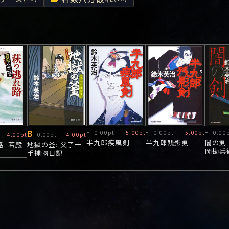
B
-
-
-
0.00pt
-
5.00pt
0.00pt
-
5.00pt
0.00
-
4.00pt
0.00pt
-
4.00pt
半九郎疾風剣
半九郎残影剣
闇の剣:
: 若殿
地獄の釜: 父子十
岡勘兵
6
手捕物日記