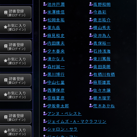
池井戸潤
高野和明
読書登録
米澤穂信
今邑彩
(要ログイン)
松岡圭祐
貴志祐介
お気に入り
薬丸岳
横山秀夫
(要ログイン)
麻見和史
染井為人
内田康夫
真保裕一
読書登録
(要ログイン)
夕木春央
石持浅海
湊かなえ
東川篤哉
お気に入り
(要ログイン)
森村誠一
奥田英朗
黒川博行
有栖川有栖
読書登録
中山七里
麻耶雄嵩
(要ログイン)
西澤保彦
佐々木譲
お気に入り
(要ログイン)
京極夏彦
櫛木理宇
伊坂幸太郎
荒木あかね
アンヌ・ベレスト
読書登録
(要ログイン)
ジェイムズ・A・マクラフリン
シャロン・サラ
お気に入り
(要ログイン)
ジェシカ・マン