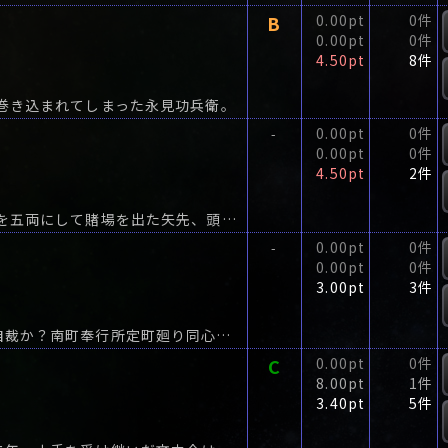
B
0.00pt
0件
0.00pt
0件
4.50pt
8件
巻き込まれてしまった永見功兵衛。
0.00pt
0件
-
0.00pt
0件
4.50pt
2件
東照神君のお宝、頂戴仕り候!藍蔵から借りた一両を五両にして賭場を出た矢先、頭巾の侍が一郎太の行く手を塞いだ。
0.00pt
0件
-
0.00pt
0件
3.00pt
3件
半身が町地に飛び出した神社の首つり殺しか？ 自裁か？南町奉行所定町廻り同心の御牧文之介は、ある朝、屋敷の前に籠いっぱいのかぼちゃが置かれているのに気付く。
C
0.00pt
0件
8.00pt
1件
3.40pt
5件