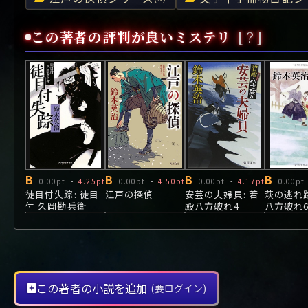
や行
や
ヤ行
ゆ
ヤ
よ
ユ
ヨ
ら行
ら
り
ラ行
る
ラ
れ
リ
ろ
ル
レ
ロ
この著者の評判が良いミステリ
[？]
わ行
わ
ワ行
ワ
B
B
B
B
0.00pt
-
4.25pt
0.00pt
-
4.50pt
0.00pt
-
4.17pt
0.00pt
徒目付失踪: 徒目
江戸の探偵
安芸の夫婦貝: 若
萩の逃れ路
付 久岡勘兵衛
殿八方破れ4
八方破れ
この著者の小説を追加
(要ログイン)