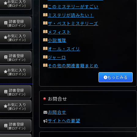
お気に入り
(要ログイン)
このミステリーがすごい
ミステリが読みたい！
読書登録
ザ・ベストミステリーズ
(要ログイン)
メフィスト
お気に入り
小説推理
(要ログイン)
オール・スイリ
読書登録
ジャーロ
(要ログイン)
その他の関連書籍まとめ
お気に入り
(要ログイン)
もっとみる
読書登録
(要ログイン)
お問合せ
お気に入り
(要ログイン)
お問合せ
サイトへの要望
読書登録
(要ログイン)