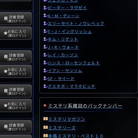
ピーター・ラヴゼイ
A・M・ディーン
読書登録
(要ログイン)
エリーサベト・ノウレベック
T・J・イングリッシュ
お気に入り
(要ログイン)
キム・リゲット
J・R・ウォード
レイ・カーソン
読書登録
(要ログイン)
ハンス・ローセンフェルト
お気に入り
イアン・サンソム
(要ログイン)
SF・サイード
グスタボ・マラホビッチ
読書登録
(要ログイン)
お気に入り
ミステリ系雑誌のバックナンバー
(要ログイン)
ミステリマガジン
読書登録
ミステリーズ
(要ログイン)
本格ミステリ・ベスト１０