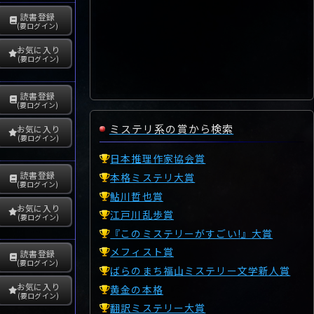
読書登録
(要ログイン)
お気に入り
(要ログイン)
読書登録
(要ログイン)
ミステリ系の賞から検索
お気に入り
(要ログイン)
日本推理作家協会賞
読書登録
本格ミステリ大賞
(要ログイン)
鮎川哲也賞
お気に入り
江戸川乱歩賞
(要ログイン)
『このミステリーがすごい!』大賞
メフィスト賞
読書登録
(要ログイン)
ばらのまち福山ミステリー文学新人賞
お気に入り
黄金の本格
(要ログイン)
翻訳ミステリー大賞