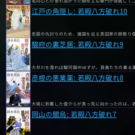
江戸の角隠し: 若殿八方破れ10
駿府の裏芝居: 若殿八方破れ9
大井川を渡れば駿河国――のはずが、良美たちの乗る
彦根の悪業薬: 若殿八方破れ8
大坂に到着した俊介らが真っ先に向かったのは、
岡山の闇烏: 若殿八方破れ7